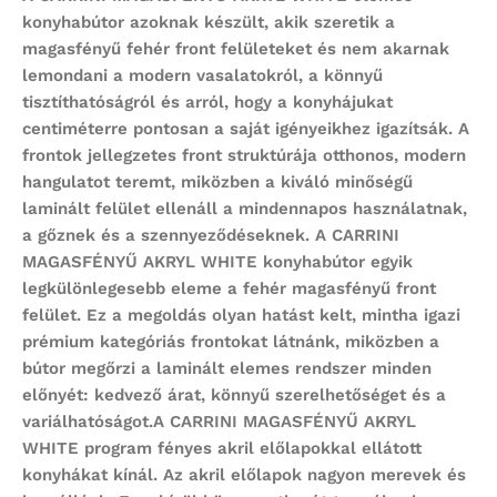
konyhabútor
azoknak készült, akik szeretik a
magasfényű fehér front felületeket és nem akarnak
lemondani a modern vasalatokról, a könnyű
tisztíthatóságról és arról, hogy a konyhájukat
centiméterre pontosan a saját igényeikhez igazítsák. A
frontok jellegzetes front struktúrája otthonos, modern
hangulatot teremt, miközben a kiváló minőségű
laminált felület ellenáll a mindennapos használatnak,
a gőznek és a szennyeződéseknek. A
CARRINI
MAGASFÉNYŰ AKRYL WHITE
konyhabútor egyik
legkülönlegesebb eleme a fehér magasfényű front
felület. Ez a megoldás olyan hatást kelt, mintha igazi
prémium kategóriás frontokat látnánk, miközben a
bútor megőrzi a laminált elemes rendszer minden
előnyét: kedvező árat, könnyű szerelhetőséget és a
variálhatóságot.A
CARRINI MAGASFÉNYŰ AKRYL
WHITE
program
fényes akril előlapokkal ellátott
konyhákat kínál. Az akril előlapok nagyon merevek és