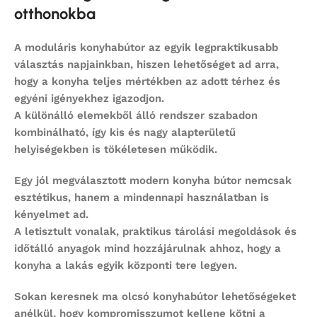
otthonokba
A
moduláris konyhabútor
az egyik legpraktikusabb
választás napjainkban, hiszen lehetőséget ad arra,
hogy a konyha teljes mértékben az adott térhez és
egyéni igényekhez igazodjon.
A különálló elemekből álló rendszer szabadon
kombinálható, így kis és nagy alapterületű
helyiségekben is tökéletesen működik.
Egy jól megválasztott
modern konyha bútor
nemcsak
esztétikus, hanem a mindennapi használatban is
kényelmet ad.
A letisztult vonalak, praktikus tárolási megoldások és
időtálló anyagok mind hozzájárulnak ahhoz, hogy a
konyha a lakás egyik központi tere legyen.
Sokan keresnek ma
olcsó konyhabútor
lehetőségeket
anélkül, hogy kompromisszumot kellene kötni a