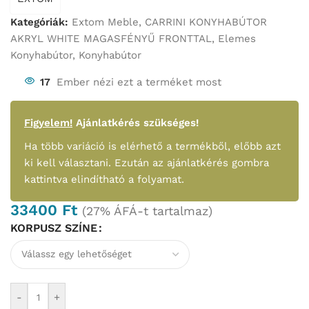
Kategóriák:
Extom Meble
,
CARRINI KONYHABÚTOR
AKRYL WHITE MAGASFÉNYŰ FRONTTAL
,
Elemes
Konyhabútor
,
Konyhabútor
17
Ember nézi ezt a terméket most
Figyelem!
Ajánlatkérés szükséges!
Ha több variáció is elérhető a termékből, előbb azt
ki kell választani. Ezután az ajánlatkérés gombra
kattintva elindítható a folyamat.
33400
Ft
(27% ÁFÁ-t tartalmaz)
KORPUSZ SZÍNE
-
+