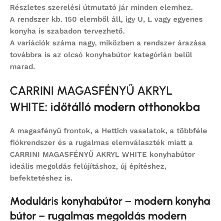
Részletes szerelési útmutató jár minden elemhez.
A rendszer kb. 150 elemből áll, így U, L vagy egyenes
konyha is szabadon tervezhető.
A variációk száma nagy, miközben a rendszer árazása
továbbra is az
olcsó konyhabútor
kategórián belül
marad.
CARRINI MAGASFÉNYŰ AKRYL
WHITE
: időtálló modern otthonokba
A magasfényű frontok, a Hettich vasalatok, a többféle
fiókrendszer és a rugalmas elemválaszték miatt a
CARRINI MAGASFÉNYŰ AKRYL WHITE konyhabútor
ideális megoldás felújításhoz, új építéshez,
befektetéshez is.
Moduláris konyhabútor – modern konyha
bútor – rugalmas megoldás modern