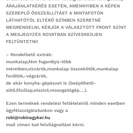
ÁRAJÁNLATKÉRÉS ESETÉN, AMENNYIBEN A KÉPEN
SZEREPLŐ ÖSSZEÁLLÍTÁST
A MINTAFOTÓN
LÁTHATÓTÓL ELTÉRŐ SZÍNBEN SZERETNÉ
MEGRENDELNI,
KÉRJÜK A VÁLASZTOTT FRONT SZÍNT
A MEGJEGYZÉS ROVATBAN SZÍVESKEDJEN
FELTÜNTETNI!
– Rendelhető extrák:
munkalap,fém foganttyú-több
méretben,vízzárók,munkalap összekötők,munkalap
fordítók,-végzárók,
de akár konyha-gépészet is (beépíthető-
sütő,főzőlap,elszívó,mosogatógép….).
Ezen termékek rendelési feltételeiről minden esetben
ügyfélszolgálatunkon vagy a
robi@robinagyker.hu
mail címen tud felvilágosítást kérni.