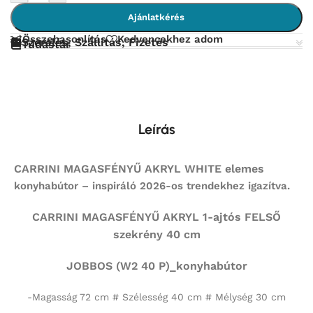
Ajánlatkérés
Összehasonlítás
Kedvencekhez adom
Szerelés, Szállítás, Fizetés
Tudástár
Leírás
CARRINI MAGASFÉNYŰ AKRYL WHITE elemes
konyhabútor – inspiráló 2026-os trendekhez igazítva.
CARRINI MAGASFÉNYŰ AKRYL 1-ajtós FELSŐ
szekrény 40 cm
JOBBOS (W2 40 P)_konyhabútor
-Magasság 72 cm # Szélesség 40 cm # Mélység 30 cm