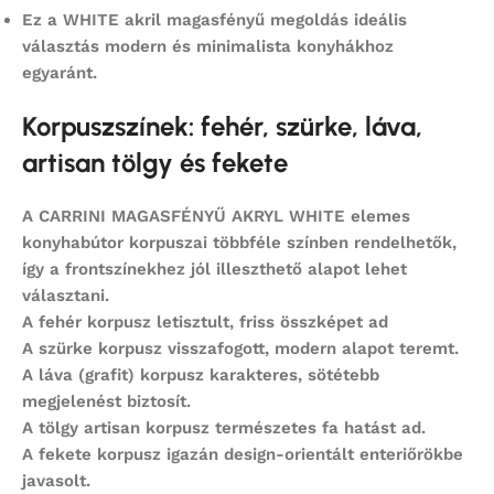
Ez a WHITE akril magasfényű megoldás ideális
választás modern és minimalista konyhákhoz
egyaránt.
Korpuszszínek: fehér, szürke, láva,
artisan tölgy és fekete
A
CARRINI MAGASFÉNYŰ AKRYL WHITE
elemes
konyhabútor korpuszai többféle színben rendelhetők,
így a frontszínekhez jól illeszthető alapot lehet
választani.
A
fehér korpusz
letisztult, friss összképet ad
A
szürke korpusz
visszafogott, modern alapot teremt.
A
láva (grafit) korpusz
karakteres, sötétebb
megjelenést biztosít.
A
tölgy artisan korpusz
természetes fa hatást ad.
A
fekete korpusz
igazán design-orientált enteriőrökbe
javasolt.