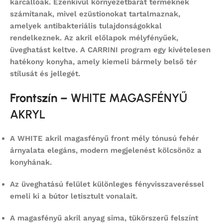
karcállóak. Ezenkívül környezetbarát terméknek
számítanak, mivel ezüstionokat tartalmaznak,
amelyek antibakteriális tulajdonságokkal
rendelkeznek. Az akril előlapok mélyfényűek,
üveghatást keltve. A CARRINI program egy kivételesen
hatékony konyha, amely kiemeli bármely belső tér
stílusát és jellegét.
Frontszín –
WHITE MAGASFÉNYŰ
AKRYL
A
WHITE akril magasfényű front
mély tónusú fehér
árnyalata elegáns, modern megjelenést kölcsönöz a
konyhának.
Az
üveghatású felület
különleges fényvisszaveréssel
emeli ki a bútor letisztult vonalait.
A magasfényű akril anyag sima, tükörszerű felszínt