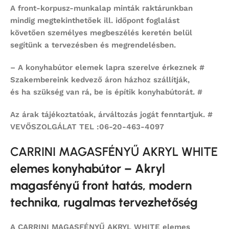
A front-korpusz-munkalap minták raktárunkban
mindig megtekinthetőek ill. időpont foglalást
követően személyes megbeszélés keretén belül
segítünk a tervezésben és megrendelésben.
– A konyhabútor elemek lapra szerelve érkeznek #
Szakembereink kedvező áron házhoz szállítják,
és ha szükség van rá, be is építik konyhabútorát. #
Az árak tájékoztatóak, árváltozás jogát fenntartjuk. #
VEVŐSZOLGÁLAT TEL :06-20-463-4097
CARRINI MAGASFÉNYŰ AKRYL WHITE
elemes konyhabútor – Akryl
magasfényű front hatás, modern
technika, rugalmas tervezhetőség
A
CARRINI MAGASFÉNYŰ AKRYL WHITE
elemes