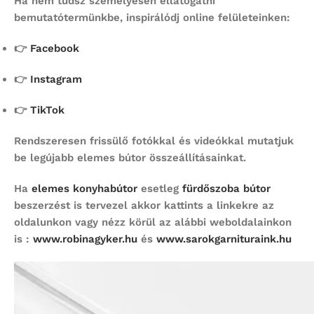
Ha nem tudsz személyesen ellátogatni
bemutatótermünkbe, inspirálódj online felületeinken:
👉
Facebook
👉
Instagram
👉
TikTok
Rendszeresen frissülő fotókkal és videókkal mutatjuk
be legújabb elemes bútor összeállításainkat.
Ha
elemes konyhabútor
esetleg
fürdőszoba bútor
beszerzést is tervezel akkor kattints a linkekre az
oldalunkon vagy nézz körül az alábbi weboldalainkon
is :
www.robinagyker.hu
és
www.sarokgarnituraink.hu