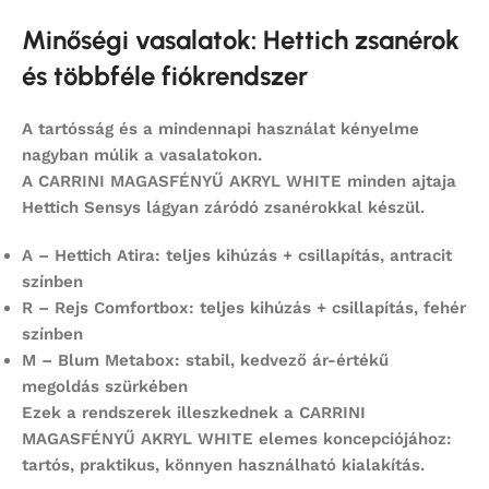
Minőségi vasalatok: Hettich zsanérok
és többféle fiókrendszer
A tartósság és a mindennapi használat kényelme
nagyban múlik a vasalatokon.
A
CARRINI MAGASFÉNYŰ AKRYL WHITE
minden ajtaja
Hettich Sensys
lágyan záródó zsanérokkal készül.
A – Hettich Atira:
teljes kihúzás + csillapítás, antracit
színben
R – Rejs Comfortbox:
teljes kihúzás + csillapítás, fehér
színben
M – Blum Metabox:
stabil, kedvező ár-értékű
megoldás szürkében
Ezek a rendszerek illeszkednek a
CARRINI
MAGASFÉNYŰ AKRYL WHITE
elemes koncepciójához:
tartós, praktikus, könnyen használható kialakítás.