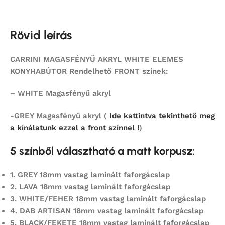
Rövid leírás
CARRINI MAGASFÉNYŰ AKRYL WHITE ELEMES
KONYHABÚTOR Rendelhető FRONT színek:
– WHITE Magasfényű akryl
-GREY Magasfényű akryl (
Ide kattintva tekinthető meg
a kínálatunk ezzel a front színnel !
)
5 színből választható a matt korpusz:
1.
GREY 18mm vastag laminált faforgácslap
2.
LAVA 18mm vastag laminált faforgácslap
3. WHITE/FEHER 18mm vastag laminált faforgácslap
4.
DAB ARTISAN 18mm vastag laminált faforgácslap
5.
BLACK/FEKETE 18mm vastag laminált faforgácslap