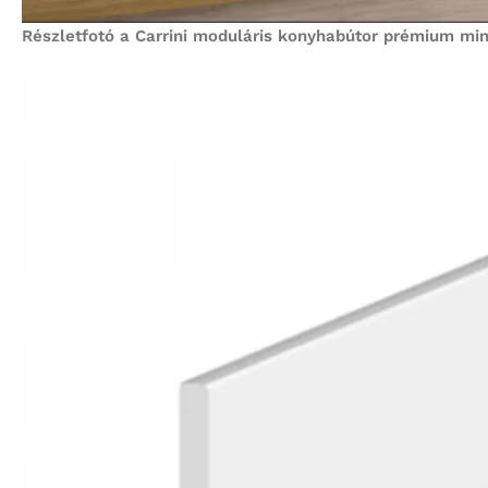
Részletfotó a Carrini moduláris konyhabútor prémium minős