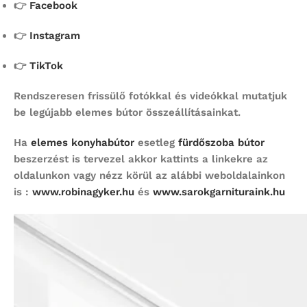
👉
Facebook
👉
Instagram
👉
TikTok
Rendszeresen frissülő fotókkal és videókkal mutatjuk
be legújabb elemes bútor összeállításainkat.
Ha
elemes konyhabútor
esetleg
fürdőszoba bútor
beszerzést is tervezel akkor kattints a linkekre az
oldalunkon vagy nézz körül az alábbi weboldalainkon
is :
www.robinagyker.hu
és
www.sarokgarnituraink.hu