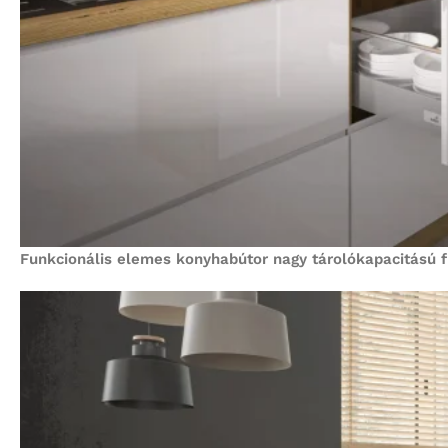
Funkcionális elemes konyhabútor nagy tárolókapacitású fi