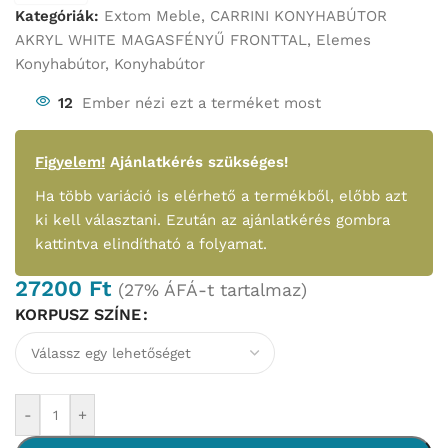
Kategóriák:
Extom Meble
,
CARRINI KONYHABÚTOR
AKRYL WHITE MAGASFÉNYŰ FRONTTAL
,
Elemes
Konyhabútor
,
Konyhabútor
12
Ember nézi ezt a terméket most
Figyelem!
Ajánlatkérés szükséges!
Ha több variáció is elérhető a termékből, előbb azt
ki kell választani. Ezután az ajánlatkérés gombra
kattintva elindítható a folyamat.
27200
Ft
(27% ÁFÁ-t tartalmaz)
KORPUSZ SZÍNE
-
+