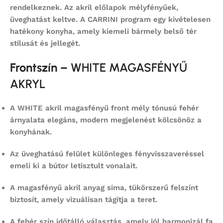
rendelkeznek. Az akril előlapok mélyfényűek,
üveghatást keltve. A CARRINI program egy kivételesen
hatékony konyha, amely kiemeli bármely belső tér
stílusát és jellegét.
Frontszín –
WHITE MAGASFÉNYŰ
AKRYL
A
WHITE akril magasfényű front
mély tónusú fehér
árnyalata elegáns, modern megjelenést kölcsönöz a
konyhának.
Az
üveghatású felület
különleges fényvisszaveréssel
emeli ki a bútor letisztult vonalait.
A magasfényű akril anyag sima, tükörszerű felszínt
biztosít, amely vizuálisan tágítja a teret.
A fehér szín időtálló választás, amely jól harmonizál fa