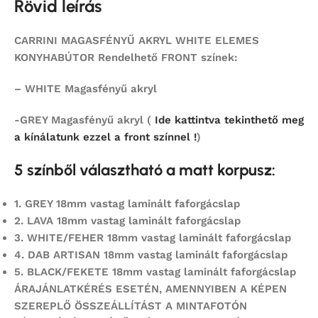
Rövid leírás
CARRINI MAGASFÉNYŰ AKRYL WHITE ELEMES
KONYHABÚTOR Rendelhető FRONT színek:
– WHITE Magasfényű akryl
-GREY Magasfényű akryl (
Ide kattintva tekinthető meg
a kínálatunk ezzel a front színnel !
)
5 színből választható a matt korpusz:
1.
GREY 18mm vastag laminált faforgácslap
2.
LAVA 18mm vastag laminált faforgácslap
3. WHITE/FEHER 18mm vastag laminált faforgácslap
4.
DAB ARTISAN 18mm vastag laminált faforgácslap
5.
BLACK/FEKETE 18mm vastag laminált faforgácslap
ÁRAJÁNLATKÉRÉS ESETÉN, AMENNYIBEN A KÉPEN
SZEREPLŐ ÖSSZEÁLLÍTÁST
A MINTAFOTÓN