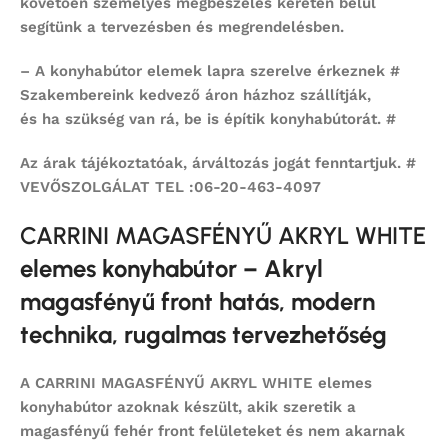
követően személyes megbeszélés keretén belül
segítünk a tervezésben és megrendelésben.
– A konyhabútor elemek lapra szerelve érkeznek #
Szakembereink kedvező áron házhoz szállítják,
és ha szükség van rá, be is építik konyhabútorát. #
Az árak tájékoztatóak, árváltozás jogát fenntartjuk. #
VEVŐSZOLGÁLAT TEL :06-20-463-4097
CARRINI MAGASFÉNYŰ AKRYL WHITE
elemes konyhabútor – Akryl
magasfényű front hatás, modern
technika, rugalmas tervezhetőség
A
CARRINI MAGASFÉNYŰ AKRYL WHITE
elemes
konyhabútor
azoknak készült, akik szeretik a
magasfényű fehér front felületeket és nem akarnak