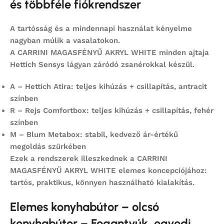
és többféle fiókrendszer
A tartósság és a mindennapi használat kényelme
nagyban múlik a vasalatokon.
A
CARRINI MAGASFÉNYŰ AKRYL WHITE
minden ajtaja
Hettich Sensys
lágyan záródó zsanérokkal készül.
A – Hettich Atira:
teljes kihúzás + csillapítás, antracit
színben
R – Rejs Comfortbox:
teljes kihúzás + csillapítás, fehér
színben
M – Blum Metabox:
stabil, kedvező ár-értékű
megoldás szürkében
Ezek a rendszerek illeszkednek a
CARRINI
MAGASFÉNYŰ AKRYL WHITE
elemes koncepciójához:
tartós, praktikus, könnyen használható kialakítás.
Elemes konyhabútor – olcsó
konyhabútor – Fogantyúk, egyedi