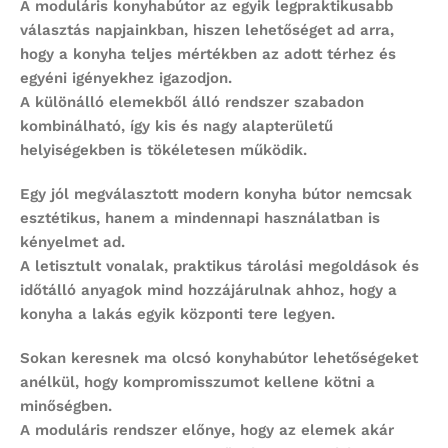
A
moduláris konyhabútor
az egyik legpraktikusabb
választás napjainkban, hiszen lehetőséget ad arra,
hogy a konyha teljes mértékben az adott térhez és
egyéni igényekhez igazodjon.
A különálló elemekből álló rendszer szabadon
kombinálható, így kis és nagy alapterületű
helyiségekben is tökéletesen működik.
Egy jól megválasztott
modern konyha bútor
nemcsak
esztétikus, hanem a mindennapi használatban is
kényelmet ad.
A letisztult vonalak, praktikus tárolási megoldások és
időtálló anyagok mind hozzájárulnak ahhoz, hogy a
konyha a lakás egyik központi tere legyen.
Sokan keresnek ma
olcsó konyhabútor
lehetőségeket
anélkül, hogy kompromisszumot kellene kötni a
minőségben.
A moduláris rendszer előnye, hogy az elemek akár