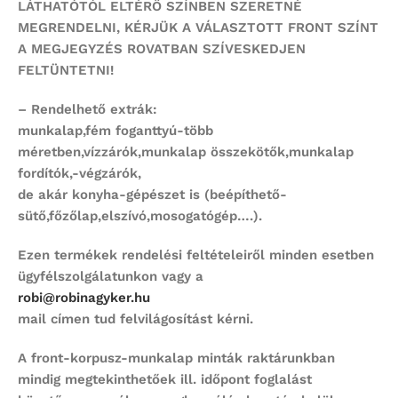
LÁTHATÓTÓL ELTÉRŐ SZÍNBEN SZERETNÉ
MEGRENDELNI,
KÉRJÜK A VÁLASZTOTT FRONT SZÍNT
A MEGJEGYZÉS ROVATBAN SZÍVESKEDJEN
FELTÜNTETNI!
– Rendelhető extrák:
munkalap,fém foganttyú-több
méretben,vízzárók,munkalap összekötők,munkalap
fordítók,-végzárók,
de akár konyha-gépészet is (beépíthető-
sütő,főzőlap,elszívó,mosogatógép….).
Ezen termékek rendelési feltételeiről minden esetben
ügyfélszolgálatunkon vagy a
robi@robinagyker.hu
mail címen tud felvilágosítást kérni.
A front-korpusz-munkalap minták raktárunkban
mindig megtekinthetőek ill. időpont foglalást