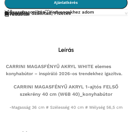
Ajánlatkérés
Összehasonlítás
Kedvencekhez adom
Szerelés, Szállítás, Fizetés
Tudástár
Leírás
CARRINI MAGASFÉNYŰ AKRYL WHITE elemes
konyhabútor – inspiráló 2026-os trendekhez igazítva.
CARRINI MAGASFÉNYŰ AKRYL 1-ajtós FELSŐ
szekrény 40 cm (W6B 40)_konyhabútor
-Magasság 36 cm # Szélesség 40 cm # Mélység 56,5 cm