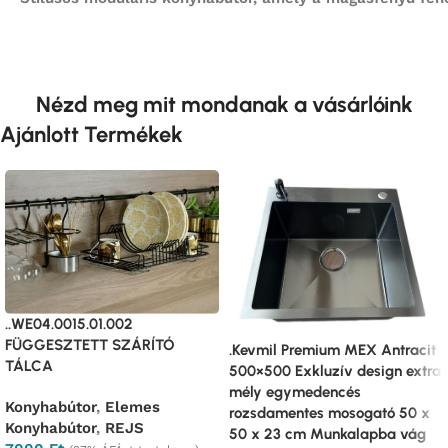
Nézd meg mit mondanak a vásárlóink
Ajánlott Termékek
..WE04.0015.01.002
FÜGGESZTETT SZÁRÍTÓ
.Kevmil Premium MEX Antracit
TÁLCA
500×500 Exkluzív design extra
mély egymedencés
Konyhabútor
,
Elemes
rozsdamentes mosogató 50 x
Konyhabútor
,
REJS
50 x 23 cm Munkalapba vág