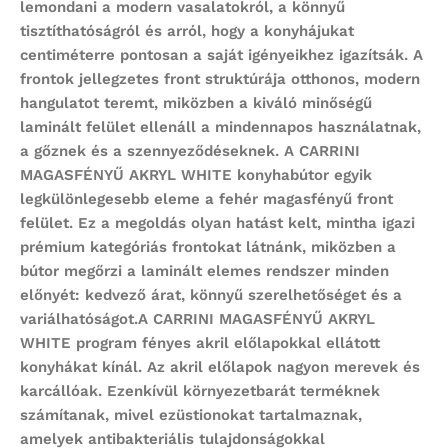
lemondani a modern vasalatokról, a könnyű
tisztíthatóságról és arról, hogy a konyhájukat
centiméterre pontosan a saját igényeikhez igazítsák. A
frontok jellegzetes front struktúrája otthonos, modern
hangulatot teremt, miközben a kiváló minőségű
laminált felület ellenáll a mindennapos használatnak,
a gőznek és a szennyeződéseknek. A
CARRINI
MAGASFÉNYŰ AKRYL WHITE
konyhabútor egyik
legkülönlegesebb eleme a fehér magasfényű front
felület. Ez a megoldás olyan hatást kelt, mintha igazi
prémium kategóriás frontokat látnánk, miközben a
bútor megőrzi a laminált elemes rendszer minden
előnyét: kedvező árat, könnyű szerelhetőséget és a
variálhatóságot.A
CARRINI MAGASFÉNYŰ AKRYL
WHITE
program
fényes akril előlapokkal ellátott
konyhákat kínál. Az akril előlapok nagyon merevek és
karcállóak. Ezenkívül környezetbarát terméknek
számítanak, mivel ezüstionokat tartalmaznak,
amelyek antibakteriális tulajdonságokkal