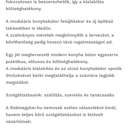
fokozatosan is beszerezhetők, így a kialakítás
költséghatékony.
A
moduláris konyhabútor
felújításkor és új építésű
lakásokban is ideális.
A szabványos méretek megkönnyítik a tervezést, a
bővíthetőség pedig hosszú távú rugalmasságot ad.
Egy jól megtervezett
modern konyha bútor
egyszerre
praktikus, stílusos és költséghatékony.
A moduláris kialakítás és az
olcsó konyhabútor
opciók
ötvözésével bárki megtalálhatja a számára legjobb
megoldást.
Szolgáltatásaink: szállítás, szerelés és tanácsadás
A Robinagyker.hu nemcsak széles választékot kínál,
hanem teljes körű szolgáltatásokat is biztosít
vásárlóinak: