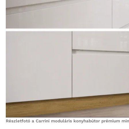
Részletfotó a Carrini moduláris konyhabútor prémium minős