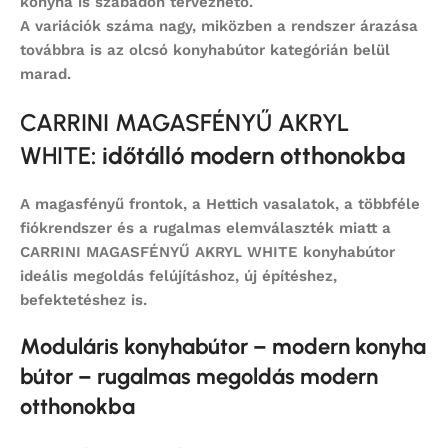
konyha is szabadon tervezhető.
A variációk száma nagy, miközben a rendszer árazása
továbbra is az
olcsó konyhabútor
kategórián belül
marad.
CARRINI MAGASFÉNYŰ AKRYL
WHITE
: időtálló modern otthonokba
A magasfényű frontok, a Hettich vasalatok, a többféle
fiókrendszer és a rugalmas elemválaszték miatt a
CARRINI MAGASFÉNYŰ AKRYL WHITE konyhabútor
ideális megoldás felújításhoz, új építéshez,
befektetéshez is.
Moduláris konyhabútor – modern konyha
bútor – rugalmas megoldás modern
otthonokba