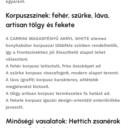
egyaránt.
Korpuszszínek: fehér, szürke, láva,
artisan tölgy és fekete
A
CARRINI MAGASFÉNYŰ AKRYL WHITE
elemes
konyhabútor korpuszai többféle színben rendelhetők,
így a frontszínekhez jól illeszthető alapot lehet
választani.
A
fehér korpusz
letisztult, friss összképet ad
A
szürke korpusz
visszafogott, modern alapot teremt.
A
láva (grafit) korpusz
karakteres, sötétebb
megjelenést biztosít.
A
tölgy artisan korpusz
természetes fa hatást ad.
A
fekete korpusz
igazán design-orientált enteriőrökbe
javasolt.
Minőségi vasalatok: Hettich zsanérok