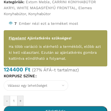
Kategóriák:
Extom Meble
,
CARRINI KONYHABÚTOR
AKRYL WHITE MAGASFÉNYŰ FRONTTAL
,
Elemes
Konyhabútor
,
Konyhabútor
7
Ember nézi ezt a terméket most
Figyelem!
Ajánlatkérés szükséges!
Ha több variáció is elérhető a termékből, előbb azt
ki kell választani. Ezután az ajánlatkérés gombra
kattintva elindítható a folyamat.
124400
Ft
(27% ÁFÁ-t tartalmaz)
KORPUSZ SZÍNE
-
+