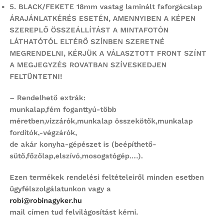
5.
BLACK/FEKETE 18mm vastag laminált faforgácslap
ÁRAJÁNLATKÉRÉS ESETÉN, AMENNYIBEN A KÉPEN
SZEREPLŐ ÖSSZEÁLLÍTÁST
A MINTAFOTÓN
LÁTHATÓTÓL ELTÉRŐ SZÍNBEN SZERETNÉ
MEGRENDELNI,
KÉRJÜK A VÁLASZTOTT FRONT SZÍNT
A MEGJEGYZÉS ROVATBAN SZÍVESKEDJEN
FELTÜNTETNI!
– Rendelhető extrák:
munkalap,fém foganttyú-több
méretben,vízzárók,munkalap összekötők,munkalap
fordítók,-végzárók,
de akár konyha-gépészet is (beépíthető-
sütő,főzőlap,elszívó,mosogatógép….).
Ezen termékek rendelési feltételeiről minden esetben
ügyfélszolgálatunkon vagy a
robi@robinagyker.hu
mail címen tud felvilágosítást kérni.