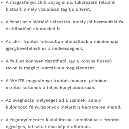
A magasfényű akril anyag sima, tükörszerű felszínt
biztosít, amely vizuálisan tágítja a teret.
A fehér szín időtálló választás, amely jól harmonizál fa
és kőhatású elemekkel is.
Az akril frontok fokozottan ellenállnak a mindennapi
igénybevételnek és a nedvességnek.
A felület könnyen tisztítható, így a konyha hosszú
távon is megőrzi esztétikus megjelenését.
A WHITE magasfényű frontok modern, prémium
érzetet keltenek a teljes konyhabútorban.
Az üveghatás mélységet ad a színnek, amely
különböző fényviszonyok mellett is karakteres marad.
A fogantyúmentes kialakítással kombinálva a frontok
egységes, letisztult összképet alkotnak.