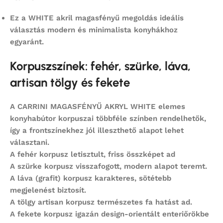
Ez a WHITE akril magasfényű megoldás ideális
választás modern és minimalista konyhákhoz
egyaránt.
Korpuszszínek: fehér, szürke, láva,
artisan tölgy és fekete
A
CARRINI MAGASFÉNYŰ AKRYL WHITE
elemes
konyhabútor korpuszai többféle színben rendelhetők,
így a frontszínekhez jól illeszthető alapot lehet
választani.
A
fehér korpusz
letisztult, friss összképet ad
A
szürke korpusz
visszafogott, modern alapot teremt.
A
láva (grafit) korpusz
karakteres, sötétebb
megjelenést biztosít.
A
tölgy artisan korpusz
természetes fa hatást ad.
A
fekete korpusz
igazán design-orientált enteriőrökbe