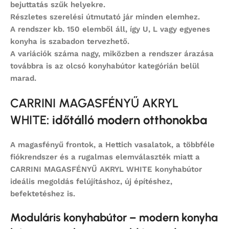
bejuttatás szűk helyekre.
Részletes szerelési útmutató jár minden elemhez.
A rendszer kb. 150 elemből áll, így U, L vagy egyenes
konyha is szabadon tervezhető.
A variációk száma nagy, miközben a rendszer árazása
továbbra is az
olcsó konyhabútor
kategórián belül
marad.
CARRINI MAGASFÉNYŰ AKRYL
WHITE
: időtálló modern otthonokba
A magasfényű frontok, a Hettich vasalatok, a többféle
fiókrendszer és a rugalmas elemválaszték miatt a
CARRINI MAGASFÉNYŰ AKRYL WHITE konyhabútor
ideális megoldás felújításhoz, új építéshez,
befektetéshez is.
Moduláris konyhabútor – modern konyha