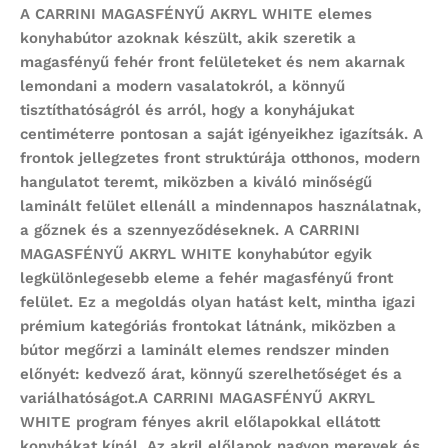
A
CARRINI MAGASFÉNYŰ AKRYL WHITE
elemes
konyhabútor
azoknak készült, akik szeretik a
magasfényű fehér front felületeket és nem akarnak
lemondani a modern vasalatokról, a könnyű
tisztíthatóságról és arról, hogy a konyhájukat
centiméterre pontosan a saját igényeikhez igazítsák. A
frontok jellegzetes front struktúrája otthonos, modern
hangulatot teremt, miközben a kiváló minőségű
laminált felület ellenáll a mindennapos használatnak,
a gőznek és a szennyeződéseknek. A
CARRINI
MAGASFÉNYŰ AKRYL WHITE
konyhabútor egyik
legkülönlegesebb eleme a fehér magasfényű front
felület. Ez a megoldás olyan hatást kelt, mintha igazi
prémium kategóriás frontokat látnánk, miközben a
bútor megőrzi a laminált elemes rendszer minden
előnyét: kedvező árat, könnyű szerelhetőséget és a
variálhatóságot.A
CARRINI MAGASFÉNYŰ AKRYL
WHITE
program
fényes akril előlapokkal ellátott
konyhákat kínál. Az akril előlapok nagyon merevek és