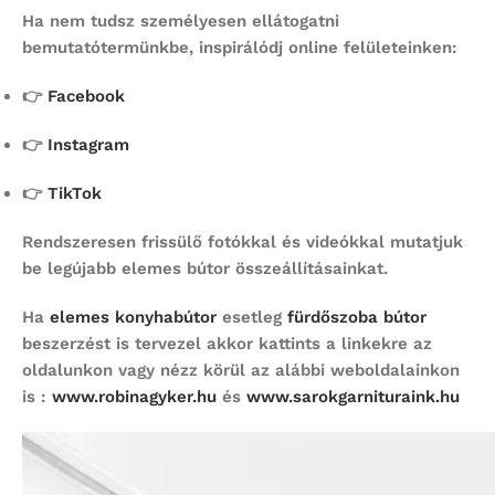
Ha nem tudsz személyesen ellátogatni
bemutatótermünkbe, inspirálódj online felületeinken:
👉
Facebook
👉
Instagram
👉
TikTok
Rendszeresen frissülő fotókkal és videókkal mutatjuk
be legújabb elemes bútor összeállításainkat.
Ha
elemes konyhabútor
esetleg
fürdőszoba bútor
beszerzést is tervezel akkor kattints a linkekre az
oldalunkon vagy nézz körül az alábbi weboldalainkon
is :
www.robinagyker.hu
és
www.sarokgarnituraink.hu