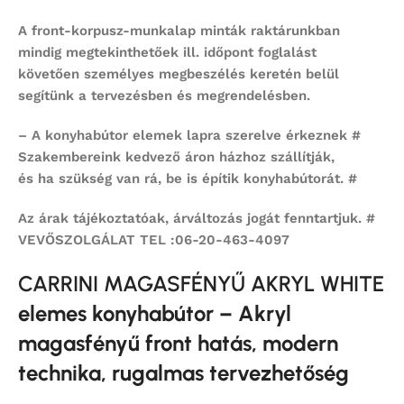
A front-korpusz-munkalap minták raktárunkban
mindig megtekinthetőek ill. időpont foglalást
követően személyes megbeszélés keretén belül
segítünk a tervezésben és megrendelésben.
– A konyhabútor elemek lapra szerelve érkeznek #
Szakembereink kedvező áron házhoz szállítják,
és ha szükség van rá, be is építik konyhabútorát. #
Az árak tájékoztatóak, árváltozás jogát fenntartjuk. #
VEVŐSZOLGÁLAT TEL :06-20-463-4097
CARRINI MAGASFÉNYŰ AKRYL WHITE
elemes konyhabútor – Akryl
magasfényű front hatás, modern
technika, rugalmas tervezhetőség