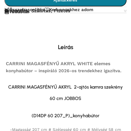
Ajánlatkérés
Összehasonlítás
Kedvencekhez adom
Szerelés, Szállítás, Fizetés
Tudástár
Leírás
CARRINI MAGASFÉNYŰ AKRYL WHITE elemes
konyhabútor – inspiráló 2026-os trendekhez igazítva.
CARRINI MAGASFÉNYŰ AKRYL 2-ajtós kamra szekrény
60 cm JOBBOS
(D14DP 60 207_P)
_konyhabútor
-Magasság 207 cm # Szélesség 60 cm # Mélység 58 cm