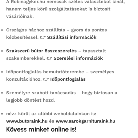
A Robinagyker.hu nemcsak széles választékot kínál,
hanem teljes körű szolgáltatásokat is biztosít
vásárlóinak:
Országos házhoz szállítás
– gyors és pontos
kézbesítéssel. 👉
Szállítási információk
Szakszerű bútor összeszerelés
– tapasztalt
szakemberekkel. 👉
Szerelési információk
Időpontfoglalás bemutatóterembe
– személyes
konzultációhoz. 👉
Időpontfoglalás
Személyre szabott tanácsadás
– hogy biztosan a
legjobb döntést hozd.
nézz körül az alábbi weboldalainkon is:
www.butoraink.hu
és
www.sarokgarnituraink.hu
Kövess minket online is!