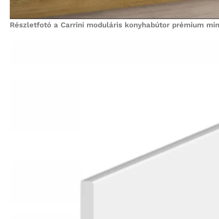
Részletfotó a Carrini moduláris konyhabútor prémium minős