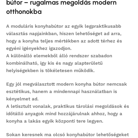
bútor – rugalmas megoldás modern
otthonokba
A
moduláris konyhabútor
az egyik legpraktikusabb
választás napjainkban, hiszen lehetőséget ad arra,
hogy a konyha teljes mértékben az adott térhez és
egyéni igényekhez igazodjon.
A különálló elemekből álló rendszer szabadon
kombinálható, így kis és nagy alapterületű
helyiségekben is tökéletesen működik.
Egy jól megválasztott
modern konyha bútor
nemcsak
esztétikus, hanem a mindennapi használatban is
kényelmet ad.
A letisztult vonalak, praktikus tárolási megoldások és
időtálló anyagok mind hozzájárulnak ahhoz, hogy a
konyha a lakás egyik központi tere legyen.
Sokan keresnek ma
olcsó konyhabútor
lehetőségeket