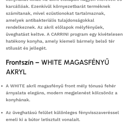
karcállóak. Ezenkívül környezetbarát terméknek
számítanak, mivel ezüstionokat tartalmaznak,
amelyek antibakteriális tulajdonságokkal
rendelkeznek. Az akril előlapok mélyfényűek,
üveghatást keltve. A CARRINI program egy kivételesen
hatékony konyha, amely kiemeli bármely belső tér
stílusát és jellegét.
Frontszín –
WHITE MAGASFÉNYŰ
AKRYL
A
WHITE akril magasfényű front
mély tónusú fehér
árnyalata elegáns, modern megjelenést kölcsönöz a
konyhának.
Az
üveghatású felület
különleges fényvisszaveréssel
emeli ki a bútor letisztult vonalait.