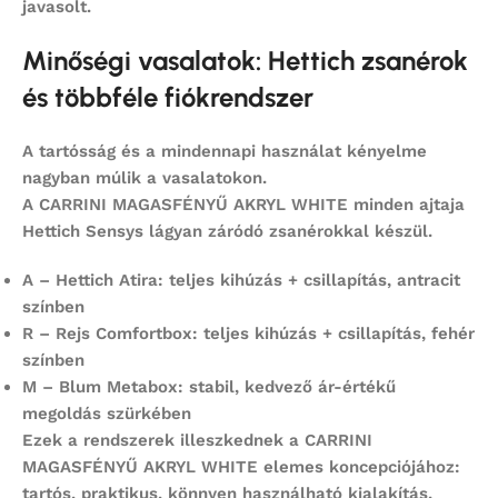
javasolt.
Minőségi vasalatok: Hettich zsanérok
és többféle fiókrendszer
A tartósság és a mindennapi használat kényelme
nagyban múlik a vasalatokon.
A
CARRINI MAGASFÉNYŰ AKRYL WHITE
minden ajtaja
Hettich Sensys
lágyan záródó zsanérokkal készül.
A – Hettich Atira:
teljes kihúzás + csillapítás, antracit
színben
R – Rejs Comfortbox:
teljes kihúzás + csillapítás, fehér
színben
M – Blum Metabox:
stabil, kedvező ár-értékű
megoldás szürkében
Ezek a rendszerek illeszkednek a
CARRINI
MAGASFÉNYŰ AKRYL WHITE
elemes koncepciójához:
tartós, praktikus, könnyen használható kialakítás.