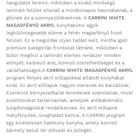
hangulatot teremt, miközben a kiváló minőségű
laminált felület ellenáll a mindennapos használatnak, a
gőznek és a szennyeződéseknek. A
CARRINI WHITE
MAGASFÉNYŰ AKRYL
konyhabútor egyik
legkülönlegesebb eleme a fehér magasfényű front
felület. Ez a megoldás olyan hatást kelt, mintha igazi
prémium kategóriás frontokat látnánk, miközben a
bútor megőrzi a laminált elemes rendszer minden
előnyét: kedvező árat, könnyű szerelhetőséget és a
variálhatóságot.A
CARRINI WHITE MAGASFÉNYŰ AKRYL
program
fényes akril előlapokkal ellátott konyhákat
kínál. Az akril előlapok nagyon merevek és karcállóak.
Ezenkívül környezetbarát terméknek számítanak, mivel
ezüstionokat tartalmaznak, amelyek antibakteriális
tulajdonságokkal rendelkeznek. Az akril előlapok
mélyfényűek, üveghatást keltve. A CARRINI program
egy kivételesen hatékony konyha, amely kiemeli
bármely belső tér stílusát és jellegét.