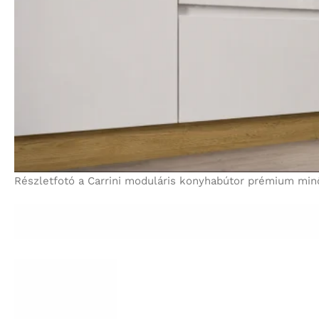
Részletfotó a Carrini moduláris konyhabútor prémium minősé