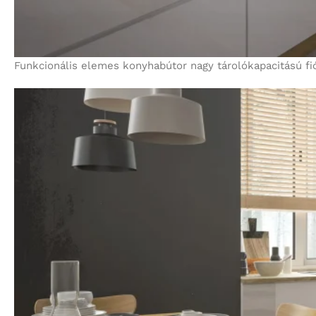
Funkcionális elemes konyhabútor nagy tárolókapacitású fió