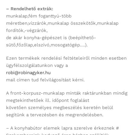
– Rendelhető extrák:
munkalap,fém foganttyú-több
méretben,vízzárók,munkalap összekötők,munkalap
fordítók,-végzárók,
de akár konyha-gépészet is (beépíthető-
sütő,főzőlap,elszívó,mosogatógép….).
Ezen termékek rendelési feltételeiről minden esetben
ügyfélszolgálatunkon vagy a
robi@robinagyker.hu
mail címen tud felvilágosítást kérni.
A front-korpusz-munkalap minták raktárunkban mindig
megtekinthetőek ill. időpont foglalást
követően személyes megbeszélés keretén belül
segítünk a tervezésben és megrendelésben.
– A konyhabútor elemek lapra szerelve érkeznek #