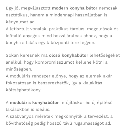
Egy jól megválasztott
modern konyha bútor
nemcsak
esztétikus, hanem a mindennapi használatban is
kényelmet ad.
A letisztult vonalak, praktikus tárolási megoldások és
időtálló anyagok mind hozzájárulnak ahhoz, hogy a
konyha a lakás egyik központi tere legyen.
Sokan keresnek ma
olcsó konyhabútor
lehetőségeket
anélkül, hogy kompromisszumot kellene kötni a
minőségben.
A moduláris rendszer előnye, hogy az elemek akár
fokozatosan is beszerezhetők, így a kialakítás
költséghatékony.
A
moduláris konyhabútor
felújításkor és új építésű
lakásokban is ideális.
A szabványos méretek megkönnyítik a tervezést, a
bővíthetőség pedig hosszú távú rugalmasságot ad.