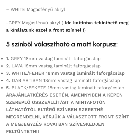
– WHITE Magasfényű akryl
-GREY Magasfényű akryl (
Ide kattintva tekinthető meg
a kínálatunk ezzel a front színnel !
)
5 színből választható a matt korpusz:
1.
GREY 18mm vastag laminált faforgácslap
2.
LAVA 18mm vastag laminált faforgácslap
3. WHITE/FEHÉR 18mm vastag laminált faforgácslap
4.
DAB ARTISAN 18mm vastag laminált faforgácslap
5.
BLACK/FEKETE 18mm vastag laminált faforgácslap
ÁRAJÁNLATKÉRÉS ESETÉN, AMENNYIBEN A KÉPEN
SZEREPLŐ ÖSSZEÁLLÍTÁST
A MINTAFOTÓN
LÁTHATÓTÓL ELTÉRŐ SZÍNBEN SZERETNÉ
MEGRENDELNI,
KÉRJÜK A VÁLASZTOTT FRONT SZÍNT
A MEGJEGYZÉS ROVATBAN SZÍVESKEDJEN
FELTÜNTETNI!