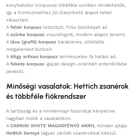
konyhabútor korpuszai többféle színben rendelhetők,
így a frontszínekhez jól illeszthető alapot lehet
választani.
A
fehér korpusz
letisztult, friss összképet ad
A
szürke korpusz
visszafogott, modern alapot teremt.
A
láva (grafit) korpusz
karakteres, sötétebb
megjelenést biztosít.
A
tölgy artisan korpusz
természetes fa hatást ad.
A
fekete korpusz
igazán design-orientált enteriőrökbe
javasolt.
Minőségi vasalatok: Hettich zsanérok
és többféle fiókrendszer
A tartósság és a mindennapi használat kényelme
nagyban múlik a vasalatokon.
A
CARRINI WHITE MAGASFÉNYŰ AKRYL
minden ajtaja
Hettich Sensys
lágyan záródó zsanérokkal készül.