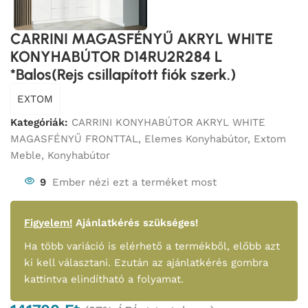
CARRINI MAGASFÉNYŰ AKRYL WHITE
KONYHABÚTOR D14RU2R284 L
*Balos(Rejs csillapított fiók szerk.)
EXTOM
Kategóriák:
CARRINI KONYHABÚTOR AKRYL WHITE
MAGASFÉNYŰ FRONTTAL
,
Elemes Konyhabútor
,
Extom
Meble
,
Konyhabútor
9
Ember nézi ezt a terméket most
Figyelem!
Ajánlatkérés szükséges!
Ha több variáció is elérhető a termékből, előbb azt
ki kell választani. Ezután az ajánlatkérés gombra
kattintva elindítható a folyamat.