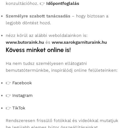
konzultációhoz. 👉
Időpontfoglalás
Személyre szabott tanácsadás
– hogy biztosan a
legjobb döntést hozd.
nézz körül az alábbi weboldalainkon is:
www.butoraink.hu
és
www.sarokgarnituraink.hu
Kövess minket online is!
Ha nem tudsz személyesen ellátogatni
bemutatótermünkbe, inspirálódj online felületeinken:
👉
Facebook
👉
Instagram
👉
TikTok
Rendszeresen frissülő fotókkal és videókkal mutatjuk
be legújabb elemes bútor összeállításainkat.