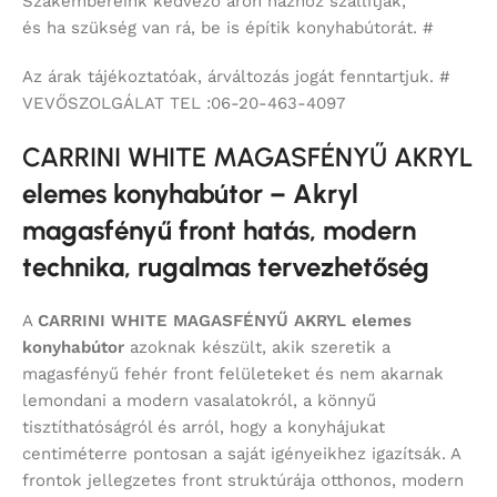
Szakembereink kedvező áron házhoz szállítják,
és ha szükség van rá, be is építik konyhabútorát. #
Az árak tájékoztatóak, árváltozás jogát fenntartjuk. #
VEVŐSZOLGÁLAT TEL :06-20-463-4097
CARRINI WHITE MAGASFÉNYŰ AKRYL
elemes konyhabútor – Akryl
magasfényű front hatás, modern
technika, rugalmas tervezhetőség
A
CARRINI WHITE MAGASFÉNYŰ AKRYL
elemes
konyhabútor
azoknak készült, akik szeretik a
magasfényű fehér front felületeket és nem akarnak
lemondani a modern vasalatokról, a könnyű
tisztíthatóságról és arról, hogy a konyhájukat
centiméterre pontosan a saját igényeikhez igazítsák. A
frontok jellegzetes front struktúrája otthonos, modern