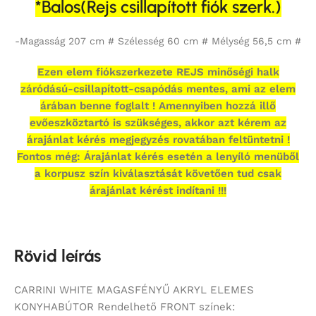
*Balos(Rejs csillapított fiók szerk.)
-Magasság 207 cm # Szélesség 60 cm # Mélység 56,5 cm #
Ezen elem fiókszerkezete REJS minőségi halk
záródású-csillapított-csapódás mentes, ami az elem
árában benne foglalt ! Amennyiben hozzá illő
evőeszköztartó is szükséges, akkor azt kérem az
árajánlat kérés megjegyzés rovatában feltüntetni !
Fontos még: Árajánlat kérés esetén a lenyíló menüből
a korpusz szín kiválasztását követően tud csak
árajánlat kérést indítani !!!
Rövid leírás
CARRINI WHITE MAGASFÉNYŰ AKRYL ELEMES
KONYHABÚTOR Rendelhető FRONT színek: