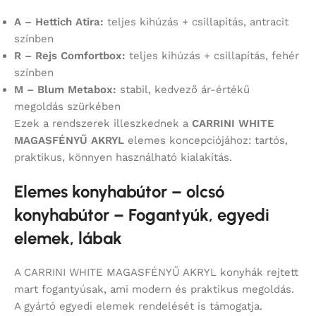
A – Hettich Atira:
teljes kihúzás + csillapítás, antracit
színben
R – Rejs Comfortbox:
teljes kihúzás + csillapítás, fehér
színben
M – Blum Metabox:
stabil, kedvező ár-értékű
megoldás szürkében
Ezek a rendszerek illeszkednek a
CARRINI WHITE
MAGASFÉNYŰ AKRYL
elemes koncepciójához: tartós,
praktikus, könnyen használható kialakítás.
Elemes konyhabútor – olcsó
konyhabútor – Fogantyúk, egyedi
elemek, lábak
A CARRINI WHITE MAGASFÉNYŰ AKRYL konyhák rejtett
mart fogantyúsak, ami modern és praktikus megoldás.
A gyártó egyedi elemek rendelését is támogatja.