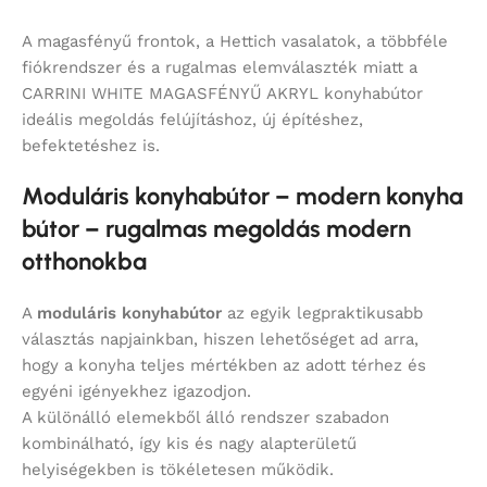
A magasfényű frontok, a Hettich vasalatok, a többféle
fiókrendszer és a rugalmas elemválaszték miatt a
CARRINI WHITE MAGASFÉNYŰ AKRYL konyhabútor
ideális megoldás felújításhoz, új építéshez,
befektetéshez is.
Moduláris konyhabútor – modern konyha
bútor – rugalmas megoldás modern
otthonokba
A
moduláris konyhabútor
az egyik legpraktikusabb
választás napjainkban, hiszen lehetőséget ad arra,
hogy a konyha teljes mértékben az adott térhez és
egyéni igényekhez igazodjon.
A különálló elemekből álló rendszer szabadon
kombinálható, így kis és nagy alapterületű
helyiségekben is tökéletesen működik.