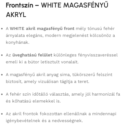
Frontszín –
WHITE MAGASFÉNYŰ
AKRYL
A
WHITE akril magasfényű front
mély tónusú fehér
árnyalata elegáns, modern megjelenést kölcsönöz a
konyhának.
Az
üveghatású felület
különleges fényvisszaveréssel
emeli ki a bútor letisztult vonalait.
A magasfényű akril anyag sima, tükörszerű felszínt
biztosít, amely vizuálisan tágítja a teret.
A fehér szín időtálló választás, amely jól harmonizál fa
és kőhatású elemekkel is.
Az akril frontok fokozottan ellenállnak a mindennapi
igénybevételnek és a nedvességnek.