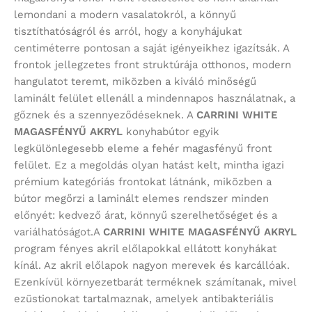
lemondani a modern vasalatokról, a könnyű
tisztíthatóságról és arról, hogy a konyhájukat
centiméterre pontosan a saját igényeikhez igazítsák. A
frontok jellegzetes front struktúrája otthonos, modern
hangulatot teremt, miközben a kiváló minőségű
laminált felület ellenáll a mindennapos használatnak, a
gőznek és a szennyeződéseknek. A
CARRINI WHITE
MAGASFÉNYŰ AKRYL
konyhabútor egyik
legkülönlegesebb eleme a fehér magasfényű front
felület. Ez a megoldás olyan hatást kelt, mintha igazi
prémium kategóriás frontokat látnánk, miközben a
bútor megőrzi a laminált elemes rendszer minden
előnyét: kedvező árat, könnyű szerelhetőséget és a
variálhatóságot.A
CARRINI WHITE MAGASFÉNYŰ AKRYL
program
fényes akril előlapokkal ellátott konyhákat
kínál. Az akril előlapok nagyon merevek és karcállóak.
Ezenkívül környezetbarát terméknek számítanak, mivel
ezüstionokat tartalmaznak, amelyek antibakteriális