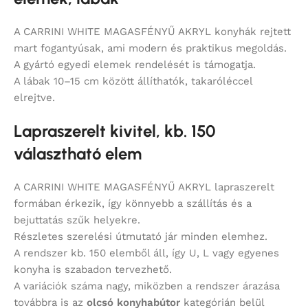
A CARRINI WHITE MAGASFÉNYŰ AKRYL konyhák rejtett
mart fogantyúsak, ami modern és praktikus megoldás.
A gyártó egyedi elemek rendelését is támogatja.
A lábak 10–15 cm között állíthatók, takaróléccel
elrejtve.
Lapraszerelt kivitel, kb. 150
választható elem
A CARRINI WHITE MAGASFÉNYŰ AKRYL lapraszerelt
formában érkezik, így könnyebb a szállítás és a
bejuttatás szűk helyekre.
Részletes szerelési útmutató jár minden elemhez.
A rendszer kb. 150 elemből áll, így U, L vagy egyenes
konyha is szabadon tervezhető.
A variációk száma nagy, miközben a rendszer árazása
továbbra is az
olcsó konyhabútor
kategórián belül