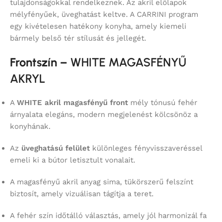
tulajdonságokkal rendelkeznek. Az akril előlapok
mélyfényűek, üveghatást keltve. A CARRINI program
egy kivételesen hatékony konyha, amely kiemeli
bármely belső tér stílusát és jellegét.
Frontszín –
WHITE MAGASFÉNYŰ
AKRYL
A
WHITE akril magasfényű front
mély tónusú fehér
árnyalata elegáns, modern megjelenést kölcsönöz a
konyhának.
Az
üveghatású felület
különleges fényvisszaveréssel
emeli ki a bútor letisztult vonalait.
A magasfényű akril anyag sima, tükörszerű felszínt
biztosít, amely vizuálisan tágítja a teret.
A fehér szín időtálló választás, amely jól harmonizál fa