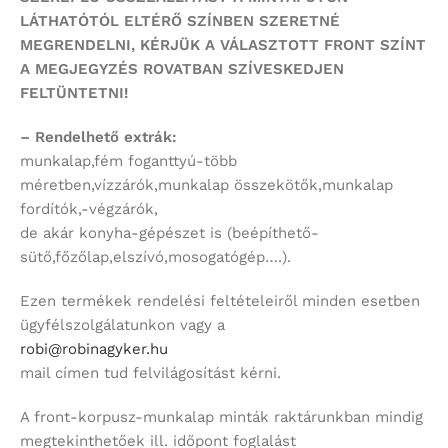
LÁTHATÓTÓL ELTÉRŐ SZÍNBEN SZERETNÉ
MEGRENDELNI,
KÉRJÜK A VÁLASZTOTT FRONT SZÍNT
A MEGJEGYZÉS ROVATBAN SZÍVESKEDJEN
FELTÜNTETNI!
– Rendelhető extrák:
munkalap,fém foganttyú-több
méretben,vízzárók,munkalap összekötők,munkalap
fordítók,-végzárók,
de akár konyha-gépészet is (beépíthető-
sütő,főzőlap,elszívó,mosogatógép….).
Ezen termékek rendelési feltételeiről minden esetben
ügyfélszolgálatunkon vagy a
robi@robinagyker.hu
mail címen tud felvilágosítást kérni.
A front-korpusz-munkalap minták raktárunkban mindig
megtekinthetőek ill. időpont foglalást