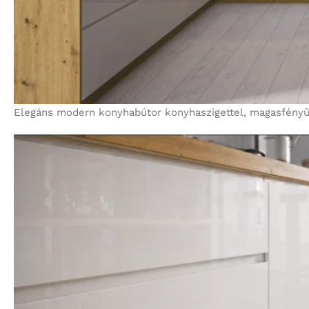
Elegáns modern konyhabútor konyhaszigettel, magasfényű 