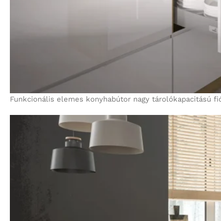
Funkcionális elemes konyhabútor nagy tárolókapacitású fió