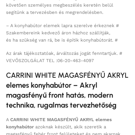
követően személyes megbeszélés keretén belül
segítünk a tervezésben és megrendelésben.
– A konyhabútor elemek lapra szerelve érkeznek #
Szakembereink kedvező áron házhoz szállítják,
és ha szükség van rá, be is építik konyhabútorát. #
Az árak tájékoztatóak, árváltozás jogát fenntartjuk. #
VEVŐSZOLGÁLAT TEL :06-20-463-4097
CARRINI WHITE MAGASFÉNYŰ AKRYL
elemes konyhabútor – Akryl
magasfényű front hatás, modern
technika, rugalmas tervezhetőség
A
CARRINI WHITE MAGASFÉNYŰ AKRYL
elemes
konyhabútor
azoknak készült, akik szeretik a
magasfényű fehér front felületeket és nem akarnak