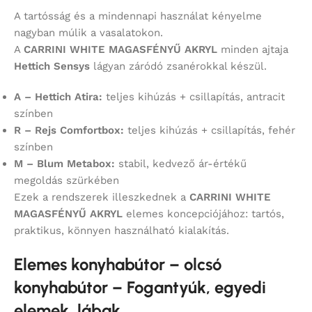
A tartósság és a mindennapi használat kényelme
nagyban múlik a vasalatokon.
A
CARRINI WHITE MAGASFÉNYŰ AKRYL
minden ajtaja
Hettich Sensys
lágyan záródó zsanérokkal készül.
A – Hettich Atira:
teljes kihúzás + csillapítás, antracit
színben
R – Rejs Comfortbox:
teljes kihúzás + csillapítás, fehér
színben
M – Blum Metabox:
stabil, kedvező ár-értékű
megoldás szürkében
Ezek a rendszerek illeszkednek a
CARRINI WHITE
MAGASFÉNYŰ AKRYL
elemes koncepciójához: tartós,
praktikus, könnyen használható kialakítás.
Elemes konyhabútor – olcsó
konyhabútor – Fogantyúk, egyedi
elemek, lábak