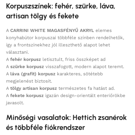
Korpuszszínek: fehér, szürke, láva,
artisan tölgy és fekete
A
CARRINI WHITE MAGASFÉNYŰ AKRYL
elemes
konyhabútor korpuszai többféle színben rendelhetők,
így a frontszínekhez jól illeszthető alapot lehet
választani.
A
fehér korpusz
letisztult, friss összképet ad
A
szürke korpusz
visszafogott, modern alapot teremt.
A
láva (grafit) korpusz
karakteres, sötétebb
megjelenést biztosít.
A
tölgy artisan korpusz
természetes fa hatást ad.
A
fekete korpusz
igazán design-orientált enteriőrökbe
javasolt.
Minőségi vasalatok: Hettich zsanérok
és többféle fiókrendszer