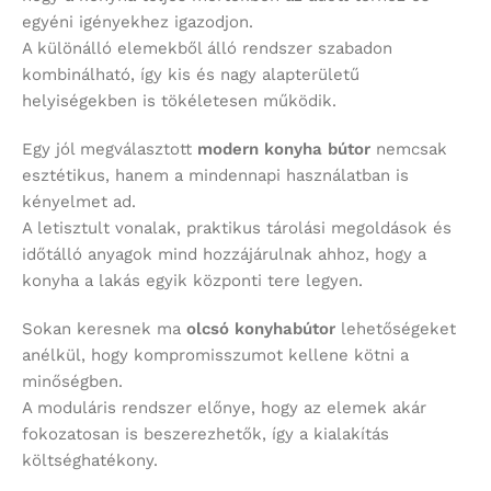
egyéni igényekhez igazodjon.
A különálló elemekből álló rendszer szabadon
kombinálható, így kis és nagy alapterületű
helyiségekben is tökéletesen működik.
Egy jól megválasztott
modern konyha bútor
nemcsak
esztétikus, hanem a mindennapi használatban is
kényelmet ad.
A letisztult vonalak, praktikus tárolási megoldások és
időtálló anyagok mind hozzájárulnak ahhoz, hogy a
konyha a lakás egyik központi tere legyen.
Sokan keresnek ma
olcsó konyhabútor
lehetőségeket
anélkül, hogy kompromisszumot kellene kötni a
minőségben.
A moduláris rendszer előnye, hogy az elemek akár
fokozatosan is beszerezhetők, így a kialakítás
költséghatékony.