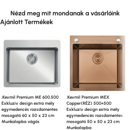
Nézd meg mit mondanak a vásárlóink
Ajánlott Termékek
.Kevmil Premium ME 600.500
.Kevmil Premium MEX
Exkluzív design extra mély
Copper(RÉZ) 500×500
egymedencés rozsdamentes
Exkluzív design extra mély
mosogató 60 x 50 x 23 cm
egymedencés rozsdamentes
Munkalapba vágós
mosogató 50 x 50 x 23 cm
Munkalapba