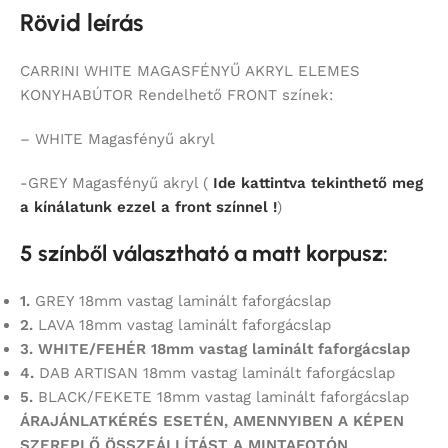
Rövid leírás
CARRINI WHITE MAGASFÉNYŰ AKRYL ELEMES
KONYHABÚTOR Rendelhető FRONT színek:
– WHITE Magasfényű akryl
-GREY Magasfényű akryl (
Ide kattintva tekinthető meg
a kínálatunk ezzel a front színnel !
)
5 színből választható a matt korpusz:
1.
GREY 18mm vastag laminált faforgácslap
2.
LAVA 18mm vastag laminált faforgácslap
3. WHITE/FEHÉR 18mm vastag laminált faforgácslap
4.
DAB ARTISAN 18mm vastag laminált faforgácslap
5.
BLACK/FEKETE 18mm vastag laminált faforgácslap
ÁRAJÁNLATKÉRÉS ESETÉN, AMENNYIBEN A KÉPEN
SZEREPLŐ ÖSSZEÁLLÍTÁST
A MINTAFOTÓN