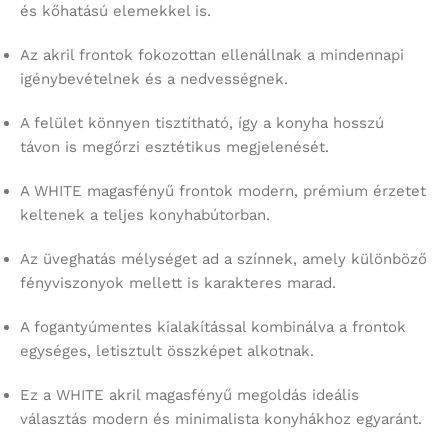
és kőhatású elemekkel is.
Az akril frontok fokozottan ellenállnak a mindennapi
igénybevételnek és a nedvességnek.
A felület könnyen tisztítható, így a konyha hosszú
távon is megőrzi esztétikus megjelenését.
A WHITE magasfényű frontok modern, prémium érzetet
keltenek a teljes konyhabútorban.
Az üveghatás mélységet ad a színnek, amely különböző
fényviszonyok mellett is karakteres marad.
A fogantyúmentes kialakítással kombinálva a frontok
egységes, letisztult összképet alkotnak.
Ez a WHITE akril magasfényű megoldás ideális
választás modern és minimalista konyhákhoz egyaránt.