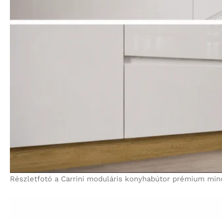
Részletfotó a Carrini moduláris konyhabútor prémium minősé