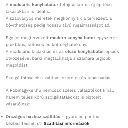
A
moduláris konyhabútor
felújításkor és új építésű
lakásokban is ideális.
A szabványos méretek megkönnyítik a tervezést, a
bővíthetőség pedig hosszú távú rugalmasságot ad.
Egy jól megtervezett
modern konyha bútor
egyszerre
praktikus, stílusos és költséghatékony.
A moduláris kialakítás és az
olcsó konyhabútor
opciók
ötvözésével bárki megtalálhatja a számára legjobb
megoldást.
Szolgáltatásaink: szállítás, szerelés és tanácsadás
A Robinagyker.hu nemcsak széles választékot kínál,
hanem teljes körű szolgáltatásokat is biztosít
vásárlóinak:
Országos házhoz szállítás
– gyors és pontos
kézbesítéssel. 👉
Szállítási információk