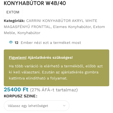
KONYHABÚTOR W4B/40
EXTOM
Kategóriák:
CARRINI KONYHABÚTOR AKRYL WHITE
MAGASFÉNYŰ FRONTTAL
,
Elemes Konyhabútor
,
Extom
Meble
,
Konyhabútor
12
Ember nézi ezt a terméket most
Figyelem!
Ajánlatkérés szükséges!
Ha több variáció is elérhető a termékből, előbb azt
ki kell választani. Ezután az ajánlatkérés gombra
kattintva elindítható a folyamat.
25400
Ft
(27% ÁFÁ-t tartalmaz)
KORPUSZ SZINE