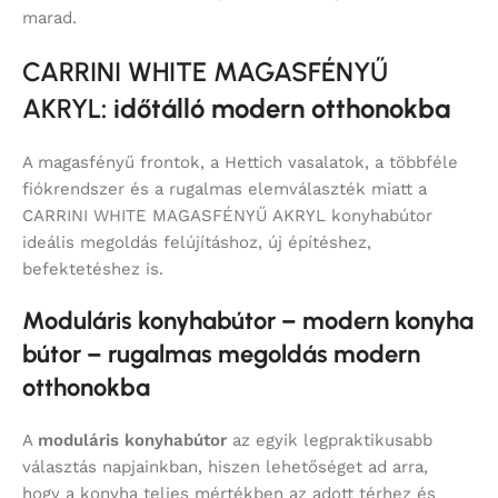
marad.
CARRINI WHITE MAGASFÉNYŰ
AKRYL
: időtálló modern otthonokba
A magasfényű frontok, a Hettich vasalatok, a többféle
fiókrendszer és a rugalmas elemválaszték miatt a
CARRINI WHITE MAGASFÉNYŰ AKRYL konyhabútor
ideális megoldás felújításhoz, új építéshez,
befektetéshez is.
Moduláris konyhabútor – modern konyha
bútor – rugalmas megoldás modern
otthonokba
A
moduláris konyhabútor
az egyik legpraktikusabb
választás napjainkban, hiszen lehetőséget ad arra,
hogy a konyha teljes mértékben az adott térhez és