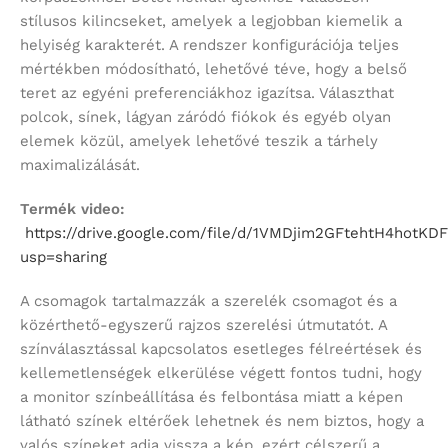
stílusos kilincseket, amelyek a legjobban kiemelik a
helyiség karakterét. A rendszer konfigurációja teljes
mértékben módosítható, lehetővé téve, hogy a belső
teret az egyéni preferenciákhoz igazítsa. Választhat
polcok, sínek, lágyan záródó fiókok és egyéb olyan
elemek közül, amelyek lehetővé teszik a tárhely
maximalizálását.
Termék video:
https://drive.google.com/file/d/1VMDjim2GFtehtH4hot
usp=sharing
A csomagok tartalmazzák a szerelék csomagot és a
közérthető-egyszerű rajzos szerelési útmutatót. A
színválasztással kapcsolatos esetleges félreértések és
kellemetlenségek elkerülése végett fontos tudni, hogy
a monitor színbeállítása és felbontása miatt a képen
látható színek eltérőek lehetnek és nem biztos, hogy a
valós színeket adja vissza a kép, ezért célszerű a