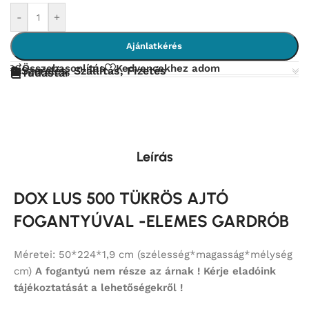
-
+
Ajánlatkérés
Összehasonlítás
Kedvencekhez adom
Szerelés, Szállítás, Fizetés
Tudástár
Leírás
DOX LUS 500 TÜKRÖS AJTÓ
FOGANTYÚVAL -ELEMES GARDRÓB
Méretei: 50*224*1,9 cm (szélesség*magasság*mélység
cm)
A fogantyú nem része az árnak ! Kérje eladóink
tájékoztatását a lehetőségekről !