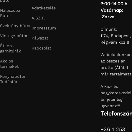
bútor
9:00-14:00 h
Adatkezelés
Vasárnap:
Hálószoba
Bútor
Zárva
Á.SZ.F.
Szekrény bútor
Impresszum
Címünk:
Vintage bútor
1174, Budapest,
Pályázat
Régivám köz 8
Étkező
Kapcsolat
garnitúrák
Weboldalunkon
Akciós
az összes ár
termékek
bruttó (Áfát-t
már tartalmazz
Konyhabútor
Tudástár
A kis- és
nagykereskedel
ár, jelenleg
ugyanaz!!!
Telefonszá
+36 1 253