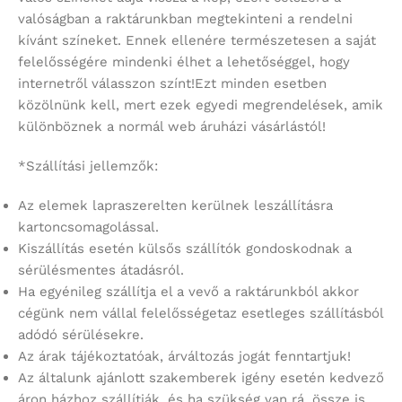
valóságban a raktárunkban megtekinteni a rendelni
kívánt színeket. Ennek ellenére természetesen a saját
felelősségére mindenki élhet a lehetőséggel, hogy
internetről válasszon színt!Ezt minden esetben
közölnünk kell, mert ezek egyedi megrendelések, amik
különböznek a normál web áruházi vásárlástól!
*Szállítási jellemzők:
Az elemek lapraszerelten kerülnek leszállításra
kartoncsomagolással.
Kiszállítás esetén külsős szállítók gondoskodnak a
sérülésmentes átadásról.
Ha egyénileg szállítja el a vevő a raktárunkból akkor
cégünk nem vállal felelősségetaz esetleges szállításból
adódó sérülésekre.
Az árak tájékoztatóak, árváltozás jogát fenntartjuk!
Az általunk ajánlott szakemberek igény esetén kedvező
áron házhoz szállítják, és ha szükség van rá, össze is