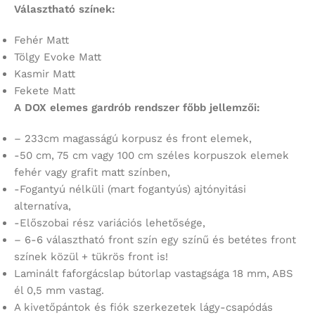
Választható színek:
Fehér Matt
Tölgy Evoke Matt
Kasmir Matt
Fekete Matt
A DOX elemes gardrób rendszer főbb jellemzői:
– 233cm magasságú korpusz és front elemek,
-50 cm, 75 cm vagy 100 cm széles korpuszok elemek
fehér vagy grafit matt színben,
-Fogantyú nélküli (mart fogantyús) ajtónyitási
alternatíva,
-Előszobai rész variációs lehetősége,
– 6-6 választható front szín egy színű és betétes front
színek közül + tükrös front is!
Laminált faforgácslap bútorlap vastagsága 18 mm, ABS
él 0,5 mm vastag.
A kivetőpántok és fiók szerkezetek lágy-csapódás