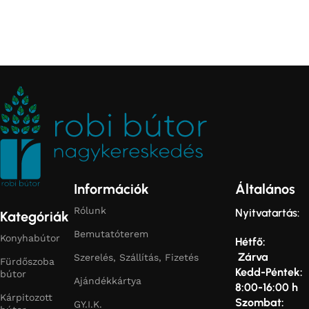
Információk
Általános
Rólunk
Nyitvatartás:
Kategóriák
Bemutatóterem
Konyhabútor
Hétfő:
Zárva
Szerelés, Szállítás, Fizetés
Fürdőszoba
Kedd-Péntek:
bútor
Ajándékkártya
8:00-16:00 h
Kárpitozott
Szombat:
GY.I.K.