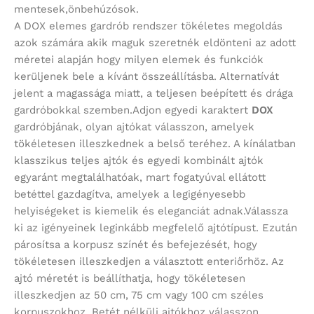
mentesek,önbehúzósok.
A DOX elemes gardrób rendszer tökéletes megoldás
azok számára akik maguk szeretnék eldönteni az adott
méretei alapján hogy milyen elemek és funkciók
kerüljenek bele a kívánt összeállításba. Alternatívát
jelent a magassága miatt, a teljesen beépített és drága
gardróbokkal szemben.Adjon egyedi karaktert
DOX
gardróbjának, olyan ajtókat válasszon, amelyek
tökéletesen illeszkednek a belső teréhez. A kínálatban
klasszikus teljes ajtók és egyedi kombinált ajtók
egyaránt megtalálhatóak, mart fogatyúval ellátott
betéttel gazdagítva, amelyek a legigényesebb
helyiségeket is kiemelik és eleganciát adnak.Válassza
ki az igényeinek leginkább megfelelő ajtótípust. Ezután
párosítsa a korpusz színét és befejezését, hogy
tökéletesen illeszkedjen a választott enteriőrhöz. Az
ajtó méretét is beállíthatja, hogy tökéletesen
illeszkedjen az 50 cm, 75 cm vagy 100 cm széles
korpuszokhoz. Betét nélküli ajtókhoz válasszon