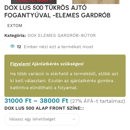
DOX LUS 500 TÜKRÖS AJTÓ
FOGANTYÚVAL -ELEMES GARDRÓB
EXTOM
Kategória:
DOX ELEMES GARDRÓB-BÚTOR
12
Ember nézi ezt a terméket most
Figyelem!
Ajánlatkérés szükséges!
Ha több variáció is elérhető a termékből, előbb azt
ki kell választani. Ezután az ajánlatkérés gombra
kattintva elindítható a folyamat.
31000
Ft
–
38000
Ft
(27% ÁFÁ-t tartalmaz)
DOX LUS 500 ALAP FRONT SZÍNE: