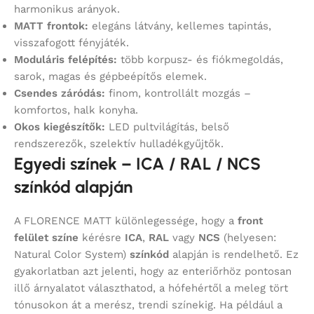
harmonikus arányok.
MATT frontok:
elegáns látvány, kellemes tapintás,
visszafogott fényjáték.
Moduláris felépítés:
több korpusz- és fiókmegoldás,
sarok, magas és gépbeépítős elemek.
Csendes záródás:
finom, kontrollált mozgás –
komfortos, halk konyha.
Okos kiegészítők:
LED pultvilágítás, belső
rendszerezők, szelektív hulladékgyűjtők.
Egyedi színek – ICA / RAL / NCS
színkód alapján
A FLORENCE MATT különlegessége, hogy a
front
felület színe
kérésre
ICA
,
RAL
vagy
NCS
(helyesen:
Natural Color System)
színkód
alapján is rendelhető. Ez
gyakorlatban azt jelenti, hogy az enteriőrhöz pontosan
illő árnyalatot választhatod, a hófehértől a meleg tört
tónusokon át a merész, trendi színekig. Ha például a