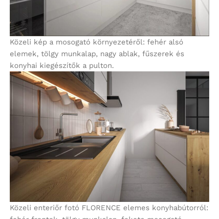
Közeli kép a mosogató környezetéről: fehér alsó
elemek, tölgy munkalap, nagy ablak, fűszerek és
konyhai kiegészítők a pulton.
Közeli enteriőr fotó FLORENCE elemes konyhabútorról: