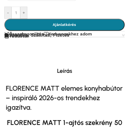
-
+
Ajánlatkérés
Összehasonlítás
Kedvencekhez adom
Szerelés, Szállítás, Fizetés
Tudástár
Leírás
FLORENCE MATT elemes
konyhabútor
– inspiráló 2026-os trendekhez
igazítva.
FLORENCE MATT 1-ajtós szekrény 50