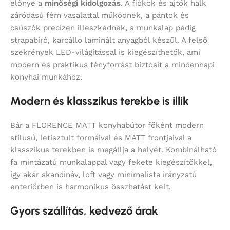
előnye a
minőségi kidolgozás
. A fiókok és ajtók halk
záródású fém vasalattal működnek, a pántok és
csúszók precízen illeszkednek, a munkalap pedig
strapabíró, karcálló laminált anyagból készül. A felső
szekrények LED-világítással is kiegészíthetők, ami
modern és praktikus fényforrást biztosít a mindennapi
konyhai munkához.
Modern és klasszikus terekbe is illik
Bár a FLORENCE MATT konyhabútor főként modern
stílusú, letisztult formáival és MATT frontjaival a
klasszikus terekben is megállja a helyét. Kombinálható
fa mintázatú munkalappal vagy fekete kiegészítőkkel,
így akár skandináv, loft vagy minimalista irányzatú
enteriőrben is harmonikus összhatást kelt.
Gyors szállítás, kedvező árak