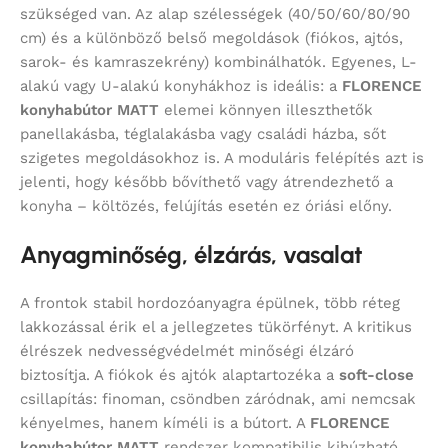
szükséged van. Az alap szélességek (40/50/60/80/90
cm) és a különböző belső megoldások (fiókos, ajtós,
sarok- és kamraszekrény) kombinálhatók. Egyenes, L-
alakú vagy U-alakú konyhákhoz is ideális: a
FLORENCE
konyhabútor MATT
elemei könnyen illeszthetők
panellakásba, téglalakásba vagy családi házba, sőt
szigetes megoldásokhoz is. A moduláris felépítés azt is
jelenti, hogy később bővíthető vagy átrendezhető a
konyha – költözés, felújítás esetén ez óriási előny.
Anyagminőség, élzárás, vasalat
A frontok stabil hordozóanyagra épülnek, több réteg
lakkozással érik el a jellegzetes tükörfényt. A kritikus
élrészek nedvességvédelmét minőségi élzáró
biztosítja. A fiókok és ajtók alaptartozéka a
soft-close
csillapítás: finoman, csöndben záródnak, ami nemcsak
kényelmes, hanem kíméli is a bútort. A
FLORENCE
konyhabútor MATT
rendszer kompatibilis kihúzható