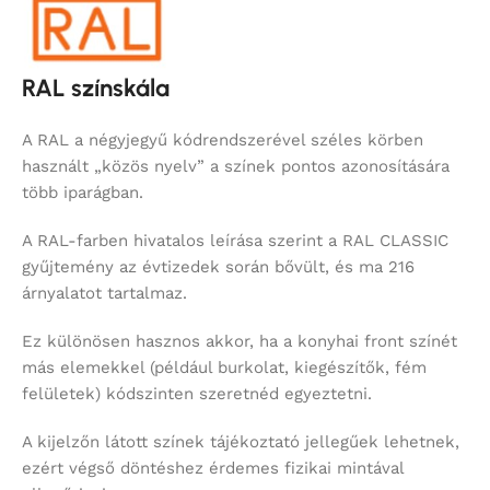
RAL színskála
A RAL a négyjegyű kódrendszerével széles körben
használt „közös nyelv” a színek pontos azonosítására
több iparágban.
A RAL-farben hivatalos leírása szerint a RAL CLASSIC
gyűjtemény az évtizedek során bővült, és ma 216
árnyalatot tartalmaz.
Ez különösen hasznos akkor, ha a konyhai front színét
más elemekkel (például burkolat, kiegészítők, fém
felületek) kódszinten szeretnéd egyeztetni.
A kijelzőn látott színek tájékoztató jellegűek lehetnek,
ezért végső döntéshez érdemes fizikai mintával