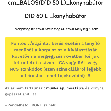
cm_BALOS(D1D 50 L)_konyhabútor
D1D 50 L _konyhabútor
-Magasság 82 cm # Szélesség 50 cm # Mélység 50 cm
Fontos : Árajánlat kérés esetén a lenyíló
menüből a korpusz szín kiválasztását
követően a megjegyzés rovatban kérjük
feltüntetni a kívánt ICA vagy RAL vagy
NCS színkódot (ezen színskálákról lejjebb
a leírásból lehet tájékozódni) !!!
Az ár nem tartalmaz
:
munkalap
,
mos.tálca
és konyha
gépészet árat ! ! !
–
Rendelhető FRONT színek: