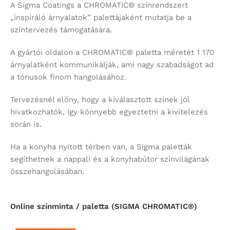
A Sigma Coatings a CHROMATIC® színrendszert
„inspiráló árnyalatok” palettájaként mutatja be a
színtervezés támogatására.
A gyártói oldalon a CHROMATIC® paletta méretét 1 170
árnyalatként kommunikálják, ami nagy szabadságot ad
a tónusok finom hangolásához.
Tervezésnél előny, hogy a kiválasztott színek jól
hivatkozhatók, így könnyebb egyeztetni a kivitelezés
során is.
Ha a konyha nyitott térben van, a Sigma paletták
segíthetnek a nappali és a konyhabútor színvilágának
összehangolásában.
Online színminta / paletta (SIGMA CHROMATIC®)