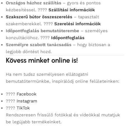
Országos házhoz szállítás
– gyors és pontos
kézbesítéssel. ????
Szállítási információk
Szakszerű bútor összeszerelés
– tapasztalt
szakemberekkel. ????
Szerelési információk
Időpontfoglalás bemutatóterembe
– személyes
konzultációhoz. ????
Időpontfoglalás
Személyre szabott tanácsadás
– hogy biztosan a
legjobb döntést hozd.
Kövess minket online is!
Ha nem tudsz személyesen ellátogatni
bemutatótermünkbe, inspirálódj online felületeinken:
????
Facebook
????
Instagram
????
TikTok
Rendszeresen frissülő fotókkal és videókkal mutatjuk
be legújabb termékeinket.