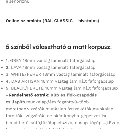
ellenőrizni.
Online színminta (RAL CLASSIC – hivatalos)
5 színből választható a matt korpusz
:
1.
GREY 18mm vastag laminált faforgácslap
2.
LAVA 18mm vastag laminált faforgácslap
3. WHITE/FEHÉR 18mm vastag laminált faforgácslap
4.
DAB ARTISAN 18mm vastag laminált faforgácslap
5.
BLACK/FEKETE 18mm vastag laminált faforgácslap
–
Rendelhető extrák
: ajtó és fiók-csapódás
csillapító,
munkalap,fém foganttyú-több
méretben,vízzárók,munkalap összekötők,munkalap
fordítók,-végzárók, de akár konyha-gépészet is(
beépíthető-sütő,főzőlap,elszívó,mosogatógép….).Ezen