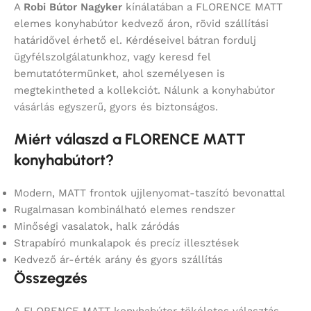
A
Robi Bútor Nagyker
kínálatában a FLORENCE MATT
elemes konyhabútor kedvező áron, rövid szállítási
határidővel érhető el. Kérdéseivel bátran fordulj
ügyfélszolgálatunkhoz, vagy keresd fel
bemutatótermünket, ahol személyesen is
megtekintheted a kollekciót. Nálunk a konyhabútor
vásárlás egyszerű, gyors és biztonságos.
Miért válaszd a FLORENCE MATT
konyhabútort?
Modern, MATT frontok ujjlenyomat-taszító bevonattal
Rugalmasan kombinálható elemes rendszer
Minőségi vasalatok, halk záródás
Strapabíró munkalapok és precíz illesztések
Kedvező ár-érték arány és gyors szállítás
Összegzés
A FLORENCE MATT konyhabútor tökéletes választás