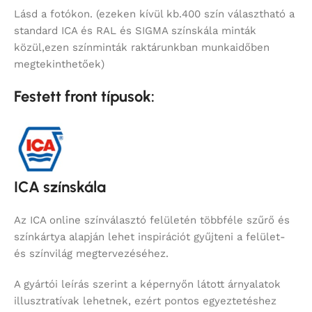
Lásd a fotókon. (ezeken kívül kb.400 szín választható a
standard ICA és RAL és SIGMA színskála minták
közül,ezen színminták raktárunkban munkaidőben
megtekinthetőek)
Festett front típusok:
ICA színskála
Az ICA online színválasztó felületén többféle szűrő és
színkártya alapján lehet inspirációt gyűjteni a felület-
és színvilág megtervezéséhez.
A gyártói leírás szerint a képernyőn látott árnyalatok
illusztratívak lehetnek, ezért pontos egyeztetéshez