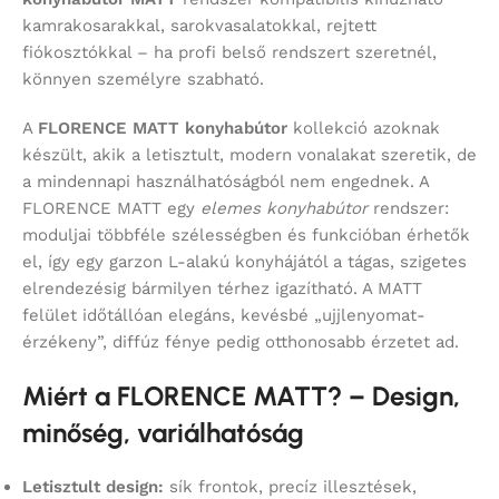
kamrakosarakkal, sarokvasalatokkal, rejtett
fiókosztókkal – ha profi belső rendszert szeretnél,
könnyen személyre szabható.
A
FLORENCE MATT konyhabútor
kollekció azoknak
készült, akik a letisztult, modern vonalakat szeretik, de
a mindennapi használhatóságból nem engednek. A
FLORENCE MATT egy
elemes konyhabútor
rendszer:
moduljai többféle szélességben és funkcióban érhetők
el, így egy garzon L-alakú konyhájától a tágas, szigetes
elrendezésig bármilyen térhez igazítható. A MATT
felület időtállóan elegáns, kevésbé „ujjlenyomat-
érzékeny”, diffúz fénye pedig otthonosabb érzetet ad.
Miért a FLORENCE MATT? – Design,
minőség, variálhatóság
Letisztult design:
sík frontok, precíz illesztések,