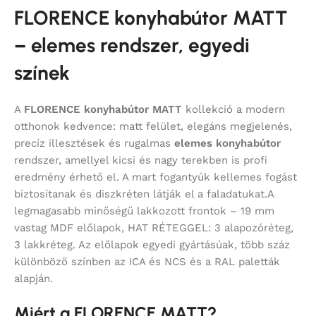
FLORENCE konyhabútor MATT
– elemes rendszer, egyedi
színek
A
FLORENCE konyhabútor MATT
kollekció a modern
otthonok kedvence: matt felület, elegáns megjelenés,
precíz illesztések és rugalmas
elemes konyhabútor
rendszer, amellyel kicsi és nagy terekben is profi
eredmény érhető el. A mart fogantyúk kellemes fogást
biztosítanak és diszkréten látják el a faladatukat.A
legmagasabb minőségű lakkozott frontok – 19 mm
vastag MDF előlapok, HAT RÉTEGGEL: 3 alapozóréteg,
3 lakkréteg. Az előlapok egyedi gyártásúak, több száz
különböző színben az ICA és NCS és a RAL paletták
alapján.
Miért a FLORENCE MATT?