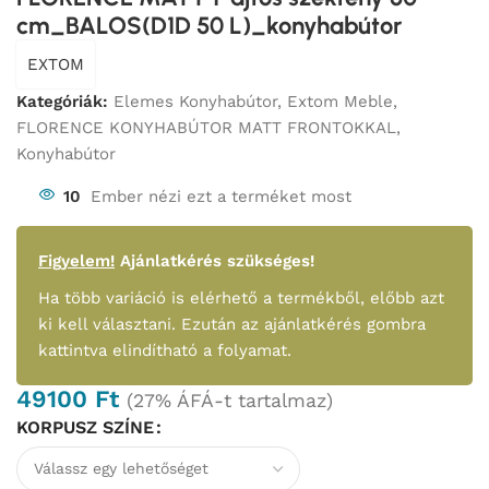
cm_BALOS(D1D 50 L)_konyhabútor
EXTOM
Kategóriák:
Elemes Konyhabútor
,
Extom Meble
,
FLORENCE KONYHABÚTOR MATT FRONTOKKAL
,
Konyhabútor
10
Ember nézi ezt a terméket most
Figyelem!
Ajánlatkérés szükséges!
Ha több variáció is elérhető a termékből, előbb azt
ki kell választani. Ezután az ajánlatkérés gombra
kattintva elindítható a folyamat.
49100
Ft
(27% ÁFÁ-t tartalmaz)
KORPUSZ SZÍNE