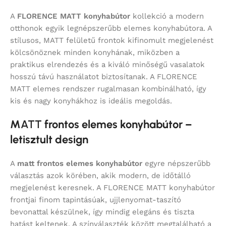
A
FLORENCE MATT konyhabútor
kollekció a modern
otthonok egyik legnépszerűbb elemes konyhabútora. A
stílusos, MATT felületű frontok kifinomult megjelenést
kölcsönöznek minden konyhának, miközben a
praktikus elrendezés és a kiváló minőségű vasalatok
hosszú távú használatot biztosítanak. A FLORENCE
MATT elemes rendszer rugalmasan kombinálható, így
kis és nagy konyhákhoz is ideális megoldás.
M
ATT
frontos elemes konyhabútor –
letisztult design
A
matt frontos elemes konyhabútor
egyre népszerűbb
választás azok körében, akik modern, de időtálló
megjelenést keresnek. A FLORENCE MATT konyhabútor
frontjai finom tapintásúak, ujjlenyomat-taszító
bevonattal készülnek, így mindig elegáns és tiszta
hatást keltenek. A színválaszték között megtalálható a