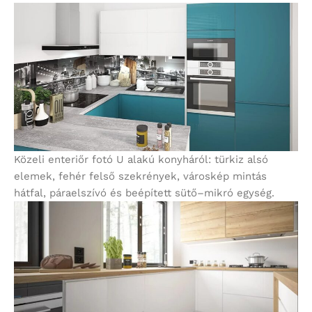
Közeli enteriőr fotó U alakú konyháról: türkiz alsó
elemek, fehér felső szekrények, városkép mintás
hátfal, páraelszívó és beépített sütő–mikró egység.