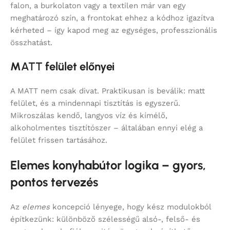
falon, a burkolaton vagy a textilen már van egy
meghatározó szín, a frontokat ehhez a kódhoz igazítva
kérheted – így kapod meg az egységes, professzionális
összhatást.
M
ATT
felület előnyei
A MATT nem csak divat. Praktikusan is beválik: matt
felület, és a mindennapi tisztítás is egyszerű.
Mikroszálas kendő, langyos víz és kímélő,
alkoholmentes tisztítószer – általában ennyi elég a
felület frissen tartásához.
Elemes konyhabútor logika – gyors,
pontos tervezés
Az
elemes
koncepció lényege, hogy kész modulokból
építkezünk: különböző szélességű alsó-, felső- és