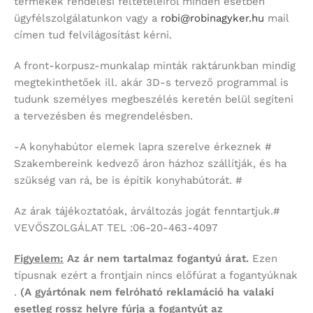
termékek rendelési feltételeiről minden esetben
ügyfélszolgálatunkon vagy a
robi@robinagyker.hu
mail
címen tud felvilágosítást kérni.
A front-korpusz-munkalap minták raktárunkban mindig
megtekinthetőek ill. akár 3D-s tervező programmal is
tudunk személyes megbeszélés keretén belül segíteni
a tervezésben és megrendelésben.
-A konyhabútor elemek lapra szerelve érkeznek #
Szakembereink kedvező áron házhoz szállítják, és ha
szükség van rá, be is építik konyhabútorát. #
Az árak tájékoztatóak, árváltozás jogát fenntartjuk.#
VEVŐSZOLGÁLAT TEL :06-20-463-4097
Figyelem:
Az ár nem tartalmaz fogantyú árat.
Ezen
típusnak ezért a frontjain nincs előfúrat a fogantyúknak
.
(A gyártónak nem felróható reklamáció ha valaki
esetleg rossz helyre fúrja a fogantyút az