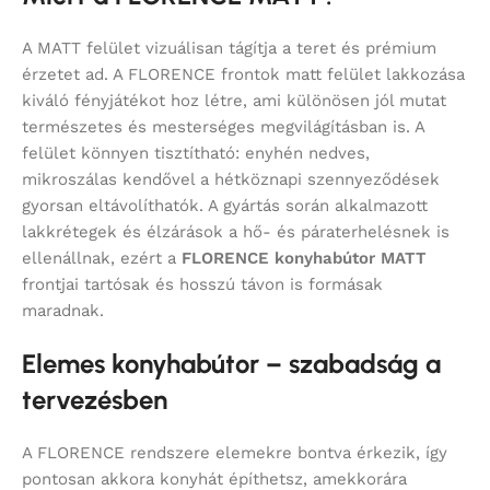
A MATT felület vizuálisan tágítja a teret és prémium
érzetet ad. A FLORENCE frontok matt felület lakkozása
kiváló fényjátékot hoz létre, ami különösen jól mutat
természetes és mesterséges megvilágításban is. A
felület könnyen tisztítható: enyhén nedves,
mikroszálas kendővel a hétköznapi szennyeződések
gyorsan eltávolíthatók. A gyártás során alkalmazott
lakkrétegek és élzárások a hő- és páraterhelésnek is
ellenállnak, ezért a
FLORENCE konyhabútor MATT
frontjai tartósak és hosszú távon is formásak
maradnak.
Elemes konyhabútor – szabadság a
tervezésben
A FLORENCE rendszere elemekre bontva érkezik, így
pontosan akkora konyhát építhetsz, amekkorára