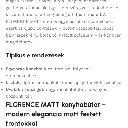
magas elemek, fiókos, ajtós, üveges, beépíthető
géphelyes variációk. Így a tervezés gyors, a kivitelezés
kiszámítható, a költség pedig átlátható marad. A
FLORENCE MATT elemei egymással kompatibilisek,
ezért az újabb bővítések – pult-hosszabbítás, plusz
kamraszekrény, bortartó, nyitott polcelem – is könnyen
megoldhatók.
Tipikus elrendezések
Egysoros konyha:
kicsi terekre, folyosós
elrendezéshez.
L-alak:
optimális munkaháromszög, jó helykihasználás.
U-alak / félsziget:
nagy munkafelület, látványos
központi tér.
FLORENCE MATT konyhabútor –
modern elegancia matt festett
frontokkal