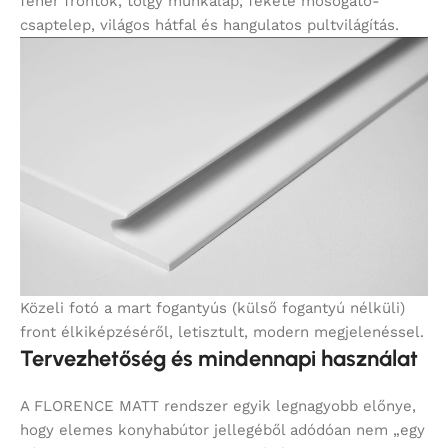
fehér frontok, tölgy munkalap, fekete mosogató-
csaptelep, világos hátfal és hangulatos pultvilágítás.
Közeli fotó a mart fogantyús (külső fogantyú nélküli)
front élkiképzéséről, letisztult, modern megjelenéssel.
Tervezhetőség és mindennapi használat
A FLORENCE MATT rendszer egyik legnagyobb előnye,
hogy elemes konyhabútor jellegéből adódóan nem „egy