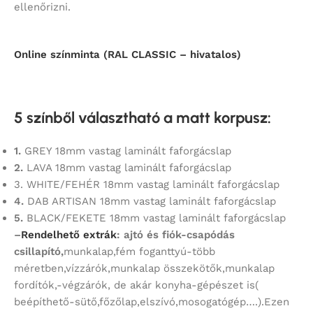
ellenőrizni.
Online színminta (RAL CLASSIC – hivatalos)
5 színből választható a matt korpusz
:
1.
GREY 18mm vastag laminált faforgácslap
2.
LAVA 18mm vastag laminált faforgácslap
3. WHITE/FEHÉR 18mm vastag laminált faforgácslap
4.
DAB ARTISAN 18mm vastag laminált faforgácslap
5.
BLACK/FEKETE 18mm vastag laminált faforgácslap
–
Rendelhető extrák
: ajtó és fiók-csapódás
csillapító,
munkalap,fém foganttyú-több
méretben,vízzárók,munkalap összekötők,munkalap
fordítók,-végzárók, de akár konyha-gépészet is(
beépíthető-sütő,főzőlap,elszívó,mosogatógép….).Ezen