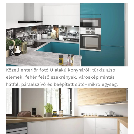
Közeli enteriőr fotó U alakú konyháról: türkiz alsó
elemek, fehér felső szekrények, városkép mintás
hátfal, páraelszívó és beépített sütő–mikró egység.