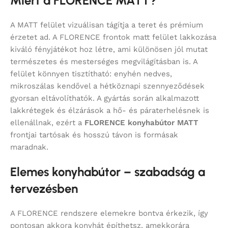
Miért a FLORENCE MATT?
A MATT felület vizuálisan tágítja a teret és prémium
érzetet ad. A FLORENCE frontok matt felület lakkozása
kiváló fényjátékot hoz létre, ami különösen jól mutat
természetes és mesterséges megvilágításban is. A
felület könnyen tisztítható: enyhén nedves,
mikroszálas kendővel a hétköznapi szennyeződések
gyorsan eltávolíthatók. A gyártás során alkalmazott
lakkrétegek és élzárások a hő- és páraterhelésnek is
ellenállnak, ezért a
FLORENCE konyhabútor MATT
frontjai tartósak és hosszú távon is formásak
maradnak.
Elemes konyhabútor – szabadság a
tervezésben
A FLORENCE rendszere elemekre bontva érkezik, így
pontosan akkora konyhát építhetsz, amekkorára