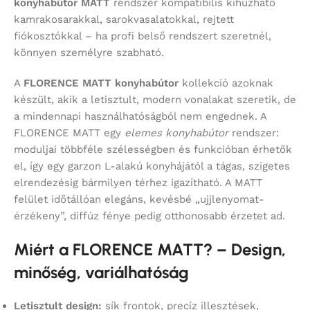
konyhabútor MATT
rendszer kompatibilis kihúzható
kamrakosarakkal, sarokvasalatokkal, rejtett
fiókosztókkal – ha profi belső rendszert szeretnél,
könnyen személyre szabható.
A
FLORENCE MATT konyhabútor
kollekció azoknak
készült, akik a letisztult, modern vonalakat szeretik, de
a mindennapi használhatóságból nem engednek. A
FLORENCE MATT egy
elemes konyhabútor
rendszer:
moduljai többféle szélességben és funkcióban érhetők
el, így egy garzon L-alakú konyhájától a tágas, szigetes
elrendezésig bármilyen térhez igazítható. A MATT
felület időtállóan elegáns, kevésbé „ujjlenyomat-
érzékeny”, diffúz fénye pedig otthonosabb érzetet ad.
Miért a FLORENCE MATT? – Design,
minőség, variálhatóság
Letisztult design:
sík frontok, precíz illesztések,