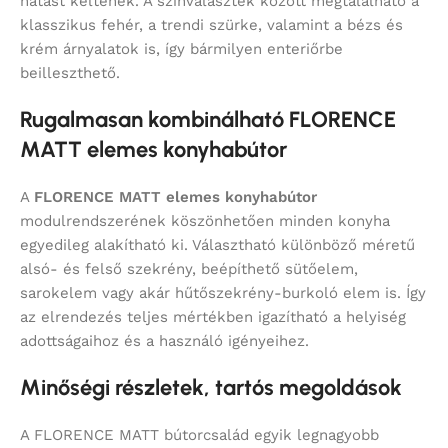
hatást keltenek. A színválaszték között megtalálható a
klasszikus fehér, a trendi szürke, valamint a bézs és
krém árnyalatok is, így bármilyen enteriőrbe
beilleszthető.
Rugalmasan kombinálható FLORENCE
MATT elemes konyhabútor
A
FLORENCE MATT elemes konyhabútor
modulrendszerének köszönhetően minden konyha
egyedileg alakítható ki. Választható különböző méretű
alsó- és felső szekrény, beépíthető sütőelem,
sarokelem vagy akár hűtőszekrény-burkoló elem is. Így
az elrendezés teljes mértékben igazítható a helyiség
adottságaihoz és a használó igényeihez.
Minőségi részletek, tartós megoldások
A FLORENCE MATT bútorcsalád egyik legnagyobb