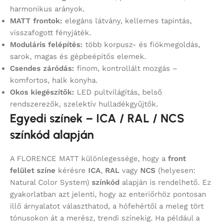
harmonikus arányok.
MATT frontok:
elegáns látvány, kellemes tapintás,
visszafogott fényjáték.
Moduláris felépítés:
több korpusz- és fiókmegoldás,
sarok, magas és gépbeépítős elemek.
Csendes záródás:
finom, kontrollált mozgás –
komfortos, halk konyha.
Okos kiegészítők:
LED pultvilágítás, belső
rendszerezők, szelektív hulladékgyűjtők.
Egyedi színek – ICA / RAL / NCS
színkód alapján
A FLORENCE MATT különlegessége, hogy a
front
felület színe
kérésre
ICA
,
RAL
vagy
NCS
(helyesen:
Natural Color System)
színkód
alapján is rendelhető. Ez
gyakorlatban azt jelenti, hogy az enteriőrhöz pontosan
illő árnyalatot választhatod, a hófehértől a meleg tört
tónusokon át a merész, trendi színekig. Ha például a