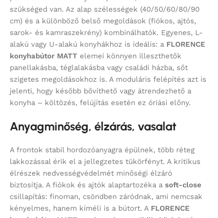
szükséged van. Az alap szélességek (40/50/60/80/90
cm) és a különböző belső megoldások (fiókos, ajtós,
sarok- és kamraszekrény) kombinálhatók. Egyenes, L-
alakú vagy U-alakú konyhákhoz is ideális: a
FLORENCE
konyhabútor MATT
elemei könnyen illeszthetők
panellakásba, téglalakásba vagy családi házba, sőt
szigetes megoldásokhoz is. A moduláris felépítés azt is
jelenti, hogy később bővíthető vagy átrendezhető a
konyha – költözés, felújítás esetén ez óriási előny.
Anyagminőség, élzárás, vasalat
A frontok stabil hordozóanyagra épülnek, több réteg
lakkozással érik el a jellegzetes tükörfényt. A kritikus
élrészek nedvességvédelmét minőségi élzáró
biztosítja. A fiókok és ajtók alaptartozéka a
soft-close
csillapítás: finoman, csöndben záródnak, ami nemcsak
kényelmes, hanem kíméli is a bútort. A
FLORENCE