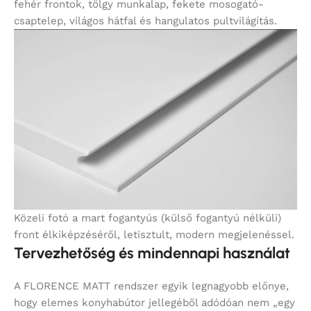
fehér frontok, tölgy munkalap, fekete mosogató-
csaptelep, világos hátfal és hangulatos pultvilágítás.
Közeli fotó a mart fogantyús (külső fogantyú nélküli)
front élkiképzéséről, letisztult, modern megjelenéssel.
Tervezhetőség és mindennapi használat
A FLORENCE MATT rendszer egyik legnagyobb előnye,
hogy elemes konyhabútor jellegéből adódóan nem „egy