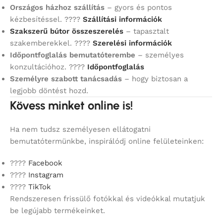
Országos házhoz szállítás
– gyors és pontos
kézbesítéssel. ????
Szállítási információk
Szakszerű bútor összeszerelés
– tapasztalt
szakemberekkel. ????
Szerelési információk
Időpontfoglalás bemutatóterembe
– személyes
konzultációhoz. ????
Időpontfoglalás
Személyre szabott tanácsadás
– hogy biztosan a
legjobb döntést hozd.
Kövess minket online is!
Ha nem tudsz személyesen ellátogatni
bemutatótermünkbe, inspirálódj online felületeinken:
????
Facebook
????
Instagram
????
TikTok
Rendszeresen frissülő fotókkal és videókkal mutatjuk
be legújabb termékeinket.