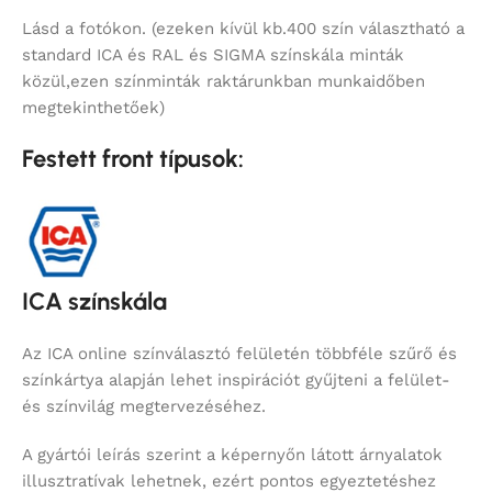
Lásd a fotókon. (ezeken kívül kb.400 szín választható a
standard ICA és RAL és SIGMA színskála minták
közül,ezen színminták raktárunkban munkaidőben
megtekinthetőek)
Festett front típusok:
ICA színskála
Az ICA online színválasztó felületén többféle szűrő és
színkártya alapján lehet inspirációt gyűjteni a felület-
és színvilág megtervezéséhez.
A gyártói leírás szerint a képernyőn látott árnyalatok
illusztratívak lehetnek, ezért pontos egyeztetéshez