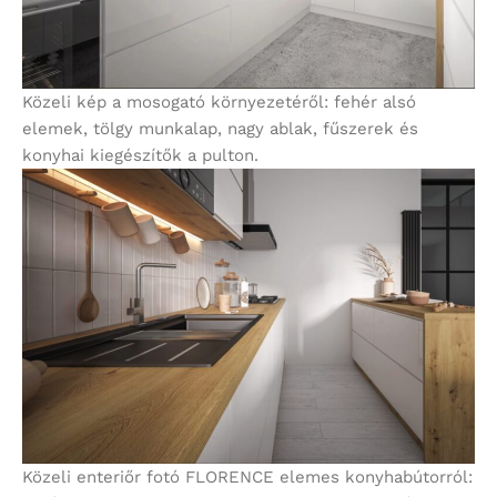
Közeli kép a mosogató környezetéről: fehér alsó
elemek, tölgy munkalap, nagy ablak, fűszerek és
konyhai kiegészítők a pulton.
Közeli enteriőr fotó FLORENCE elemes konyhabútorról: