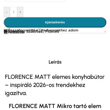
-
+
Ajánlatkérés
Összehasonlítás
Kedvencekhez adom
Szerelés, Szállítás, Fizetés
Tudástár
Leírás
FLORENCE MATT elemes
konyhabútor
– inspiráló 2026-os trendekhez
igazítva.
FLORENCE MATT Mikro tartó elem