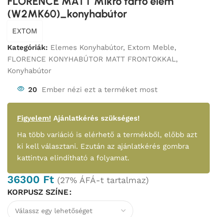
FLORENCE MATT Mikro tartó elem
(W2MK60)_konyhabútor
EXTOM
Kategóriák:
Elemes Konyhabútor
,
Extom Meble
,
FLORENCE KONYHABÚTOR MATT FRONTOKKAL
,
Konyhabútor
20
Ember nézi ezt a terméket most
Figyelem!
Ajánlatkérés szükséges!
Ha több variáció is elérhető a termékből, előbb azt
ki kell választani. Ezután az ajánlatkérés gombra
kattintva elindítható a folyamat.
36300
Ft
(27% ÁFÁ-t tartalmaz)
KORPUSZ SZÍNE