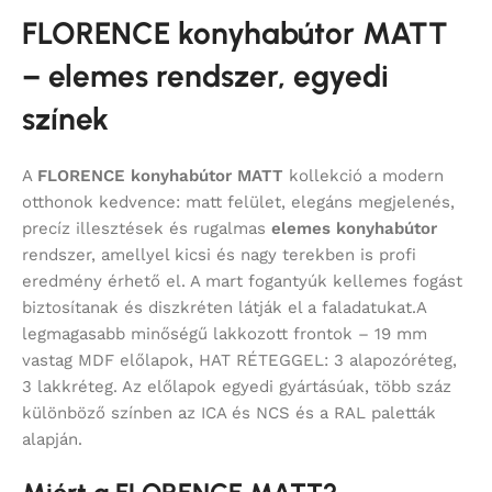
FLORENCE konyhabútor MATT
– elemes rendszer, egyedi
színek
A
FLORENCE konyhabútor MATT
kollekció a modern
otthonok kedvence: matt felület, elegáns megjelenés,
precíz illesztések és rugalmas
elemes konyhabútor
rendszer, amellyel kicsi és nagy terekben is profi
eredmény érhető el. A mart fogantyúk kellemes fogást
biztosítanak és diszkréten látják el a faladatukat.A
legmagasabb minőségű lakkozott frontok – 19 mm
vastag MDF előlapok, HAT RÉTEGGEL: 3 alapozóréteg,
3 lakkréteg. Az előlapok egyedi gyártásúak, több száz
különböző színben az ICA és NCS és a RAL paletták
alapján.