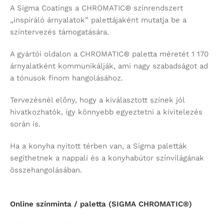
A Sigma Coatings a CHROMATIC® színrendszert
„inspiráló árnyalatok” palettájaként mutatja be a
színtervezés támogatására.
A gyártói oldalon a CHROMATIC® paletta méretét 1 170
árnyalatként kommunikálják, ami nagy szabadságot ad
a tónusok finom hangolásához.
Tervezésnél előny, hogy a kiválasztott színek jól
hivatkozhatók, így könnyebb egyeztetni a kivitelezés
során is.
Ha a konyha nyitott térben van, a Sigma paletták
segíthetnek a nappali és a konyhabútor színvilágának
összehangolásában.
Online színminta / paletta (SIGMA CHROMATIC®)