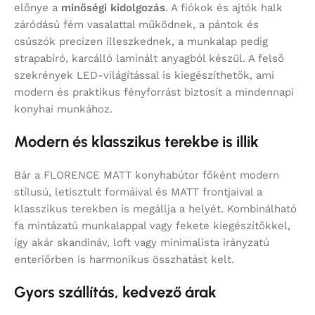
előnye a
minőségi kidolgozás
. A fiókok és ajtók halk
záródású fém vasalattal működnek, a pántok és
csúszók precízen illeszkednek, a munkalap pedig
strapabíró, karcálló laminált anyagból készül. A felső
szekrények LED-világítással is kiegészíthetők, ami
modern és praktikus fényforrást biztosít a mindennapi
konyhai munkához.
Modern és klasszikus terekbe is illik
Bár a FLORENCE MATT konyhabútor főként modern
stílusú, letisztult formáival és MATT frontjaival a
klasszikus terekben is megállja a helyét. Kombinálható
fa mintázatú munkalappal vagy fekete kiegészítőkkel,
így akár skandináv, loft vagy minimalista irányzatú
enteriőrben is harmonikus összhatást kelt.
Gyors szállítás, kedvező árak