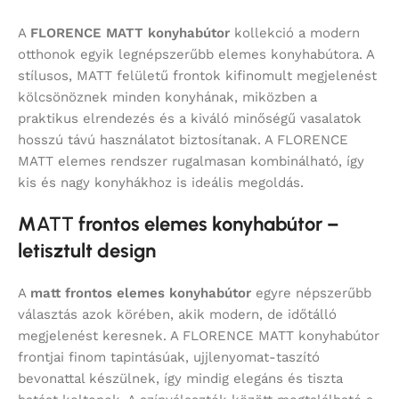
A
FLORENCE MATT konyhabútor
kollekció a modern
otthonok egyik legnépszerűbb elemes konyhabútora. A
stílusos, MATT felületű frontok kifinomult megjelenést
kölcsönöznek minden konyhának, miközben a
praktikus elrendezés és a kiváló minőségű vasalatok
hosszú távú használatot biztosítanak. A FLORENCE
MATT elemes rendszer rugalmasan kombinálható, így
kis és nagy konyhákhoz is ideális megoldás.
M
ATT
frontos elemes konyhabútor –
letisztult design
A
matt frontos elemes konyhabútor
egyre népszerűbb
választás azok körében, akik modern, de időtálló
megjelenést keresnek. A FLORENCE MATT konyhabútor
frontjai finom tapintásúak, ujjlenyomat-taszító
bevonattal készülnek, így mindig elegáns és tiszta