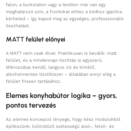
falon, a burkolaton vagy a textilen már van egy
meghatározó szín, a frontokat ehhez a kódhoz igazítva
kérheted – így kapod meg az egységes, professzionális
összhatást.
M
ATT
felület előnyei
A MATT nem csak divat. Praktikusan is beválik: matt
felület, és a mindennapi tisztítás is egyszerű.
Mikroszálas kendő, langyos víz és kímélő,
alkoholmentes tisztítószer – általában ennyi elég a
felület frissen tartásához.
Elemes konyhabútor logika – gyors,
pontos tervezés
Az
elemes
koncepció lényege, hogy kész modulokból
építkezünk: különböző szélességű alsó-, felső- és