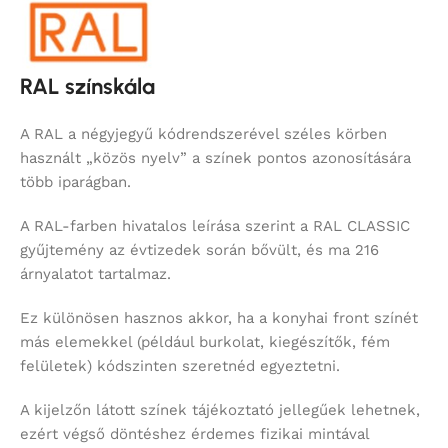
RAL színskála
A RAL a négyjegyű kódrendszerével széles körben
használt „közös nyelv” a színek pontos azonosítására
több iparágban.
A RAL-farben hivatalos leírása szerint a RAL CLASSIC
gyűjtemény az évtizedek során bővült, és ma 216
árnyalatot tartalmaz.
Ez különösen hasznos akkor, ha a konyhai front színét
más elemekkel (például burkolat, kiegészítők, fém
felületek) kódszinten szeretnéd egyeztetni.
A kijelzőn látott színek tájékoztató jellegűek lehetnek,
ezért végső döntéshez érdemes fizikai mintával