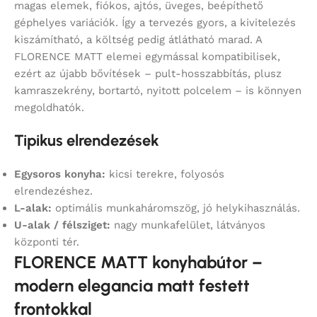
magas elemek, fiókos, ajtós, üveges, beépíthető
géphelyes variációk. Így a tervezés gyors, a kivitelezés
kiszámítható, a költség pedig átlátható marad. A
FLORENCE MATT elemei egymással kompatibilisek,
ezért az újabb bővítések – pult-hosszabbítás, plusz
kamraszekrény, bortartó, nyitott polcelem – is könnyen
megoldhatók.
Tipikus elrendezések
Egysoros konyha:
kicsi terekre, folyosós
elrendezéshez.
L-alak:
optimális munkaháromszög, jó helykihasználás.
U-alak / félsziget:
nagy munkafelület, látványos
központi tér.
FLORENCE MATT konyhabútor –
modern elegancia matt festett
frontokkal