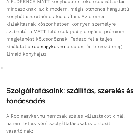
A FLORENCE MATT konyhabútor tökéletes választás
mindazoknak, akik modern, mégis otthonos hangulatú
konyhát szeretnének kialakítani. Az elemes
kialakításnak köszönhetően könnyen személyre
szabható, a MATT felületek pedig elegáns, prémium
megjelenést kölcsönöznek. Fedezd fel a teljes
kínálatot a
robinagyker.hu
oldalon, és tervezd meg
álmaid konyháját!
Szolgáltatásaink: szállítás, szerelés és
tanácsadás
A Robinagyker.hu nemcsak széles választékot kínál,
hanem teljes körű szolgáltatásokat is biztosít
vásárlóinak: