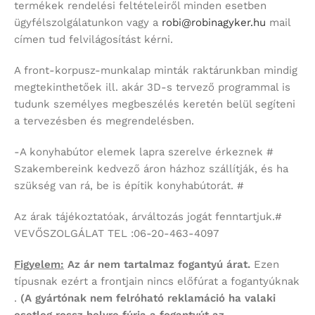
termékek rendelési feltételeiről minden esetben
ügyfélszolgálatunkon vagy a
robi@robinagyker.hu
mail
címen tud felvilágosítást kérni.
A front-korpusz-munkalap minták raktárunkban mindig
megtekinthetőek ill. akár 3D-s tervező programmal is
tudunk személyes megbeszélés keretén belül segíteni
a tervezésben és megrendelésben.
-A konyhabútor elemek lapra szerelve érkeznek #
Szakembereink kedvező áron házhoz szállítják, és ha
szükség van rá, be is építik konyhabútorát. #
Az árak tájékoztatóak, árváltozás jogát fenntartjuk.#
VEVŐSZOLGÁLAT TEL :06-20-463-4097
Figyelem:
Az ár nem tartalmaz fogantyú árat.
Ezen
típusnak ezért a frontjain nincs előfúrat a fogantyúknak
.
(A gyártónak nem felróható reklamáció ha valaki
esetleg rossz helyre fúrja a fogantyút az