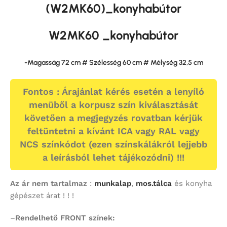
(W2MK60)_konyhabútor
W2MK60 _konyhabútor
-Magasság 72 cm # Szélesség 60 cm # Mélység 32,5 cm
Fontos : Árajánlat kérés esetén a lenyíló
menüből a korpusz szín kiválasztását
követően a megjegyzés rovatban kérjük
feltüntetni a kívánt ICA vagy RAL vagy
NCS színkódot (ezen színskálákról lejjebb
a leírásból lehet tájékozódni) !!!
Az ár nem tartalmaz
:
munkalap
,
mos.tálca
és konyha
gépészet árat ! ! !
–
Rendelhető FRONT színek: