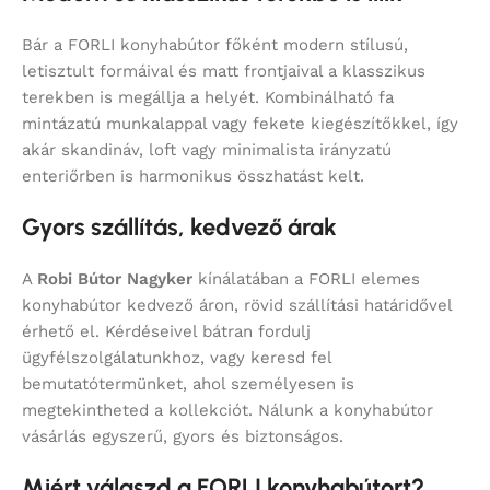
Bár a FORLI konyhabútor főként modern stílusú,
letisztult formáival és matt frontjaival a klasszikus
terekben is megállja a helyét. Kombinálható fa
mintázatú munkalappal vagy fekete kiegészítőkkel, így
akár skandináv, loft vagy minimalista irányzatú
enteriőrben is harmonikus összhatást kelt.
Gyors szállítás, kedvező árak
A
Robi Bútor Nagyker
kínálatában a FORLI elemes
konyhabútor kedvező áron, rövid szállítási határidővel
érhető el. Kérdéseivel bátran fordulj
ügyfélszolgálatunkhoz, vagy keresd fel
bemutatótermünket, ahol személyesen is
megtekintheted a kollekciót. Nálunk a konyhabútor
vásárlás egyszerű, gyors és biztonságos.
Miért válaszd a FORLI konyhabútort?