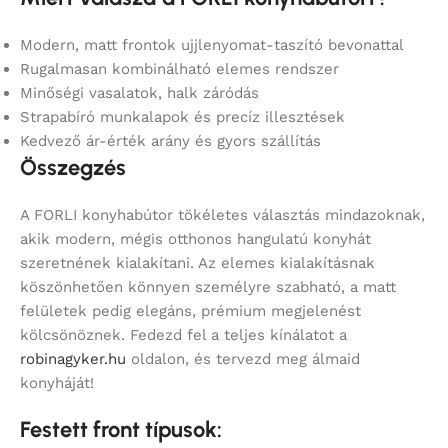
Modern, matt frontok ujjlenyomat-taszító bevonattal
Rugalmasan kombinálható elemes rendszer
Minőségi vasalatok, halk záródás
Strapabíró munkalapok és precíz illesztések
Kedvező ár-érték arány és gyors szállítás
Összegzés
A FORLI konyhabútor tökéletes választás mindazoknak,
akik modern, mégis otthonos hangulatú konyhát
szeretnének kialakítani. Az elemes kialakításnak
köszönhetően könnyen személyre szabható, a matt
felületek pedig elegáns, prémium megjelenést
kölcsönöznek. Fedezd fel a teljes kínálatot a
robinagyker.hu
oldalon, és tervezd meg álmaid
konyháját!
Festett front típusok: