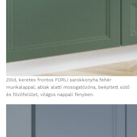
Zöld, keretes frontos FORLI sarokkonyha fehér
munkalappal; ablak alatti mosogatózóna, beépített sütő
és főzőfelület, világos nappali fényben.