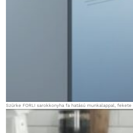
Szürke FORLI sarokkonyha fa hatású munkalappal, fekete mo