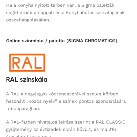
Ha a konyha nyitott térben van, a Sigma paletták
segíthetnek a nappali és a konyhabútor színvilágának
összehangolásában.
Online színminta / paletta (SIGMA CHROMATIC®)
RAL színskála
A RAL a négyjegyű kódrendszerével széles körben
használt „közös nyelv” a színek pontos azonosítására
több iparágban.
A RAL-farben hivatalos leírása szerint a RAL CLASSIC
gyűjtemény az évtizedek során bővült, és ma 216
árnyalatot tartalmaz.