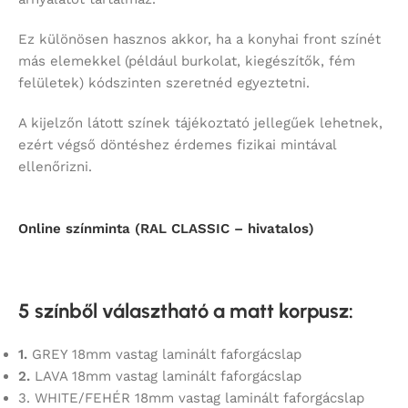
Ez különösen hasznos akkor, ha a konyhai front színét
más elemekkel (például burkolat, kiegészítők, fém
felületek) kódszinten szeretnéd egyeztetni.
A kijelzőn látott színek tájékoztató jellegűek lehetnek,
ezért végső döntéshez érdemes fizikai mintával
ellenőrizni.
Online színminta (RAL CLASSIC – hivatalos)
5 színből választható a matt korpusz
:
1.
GREY 18mm vastag laminált faforgácslap
2.
LAVA 18mm vastag laminált faforgácslap
3. WHITE/FEHÉR 18mm vastag laminált faforgácslap