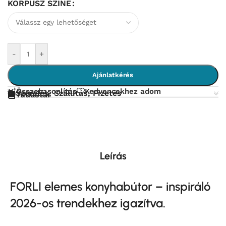
KORPUSZ SZINE
-
+
Ajánlatkérés
Összehasonlítás
Kedvencekhez adom
Szerelés, Szállítás, Fizetés
Tudástár
Leírás
FORLI elemes konyhabútor – inspiráló
2026-os trendekhez igazítva.