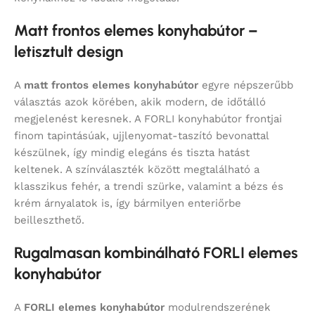
Matt frontos elemes konyhabútor –
letisztult design
A
matt frontos elemes konyhabútor
egyre népszerűbb
választás azok körében, akik modern, de időtálló
megjelenést keresnek. A FORLI konyhabútor frontjai
finom tapintásúak, ujjlenyomat-taszító bevonattal
készülnek, így mindig elegáns és tiszta hatást
keltenek. A színválaszték között megtalálható a
klasszikus fehér, a trendi szürke, valamint a bézs és
krém árnyalatok is, így bármilyen enteriőrbe
beilleszthető.
Rugalmasan kombinálható FORLI elemes
konyhabútor
A
FORLI elemes konyhabútor
modulrendszerének