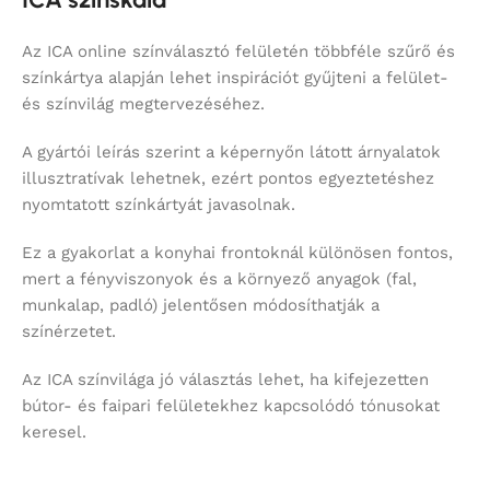
Az ICA online színválasztó felületén többféle szűrő és
színkártya alapján lehet inspirációt gyűjteni a felület-
és színvilág megtervezéséhez.
A gyártói leírás szerint a képernyőn látott árnyalatok
illusztratívak lehetnek, ezért pontos egyeztetéshez
nyomtatott színkártyát javasolnak.
Ez a gyakorlat a konyhai frontoknál különösen fontos,
mert a fényviszonyok és a környező anyagok (fal,
munkalap, padló) jelentősen módosíthatják a
színérzetet.
Az ICA színvilága jó választás lehet, ha kifejezetten
bútor- és faipari felületekhez kapcsolódó tónusokat
keresel.