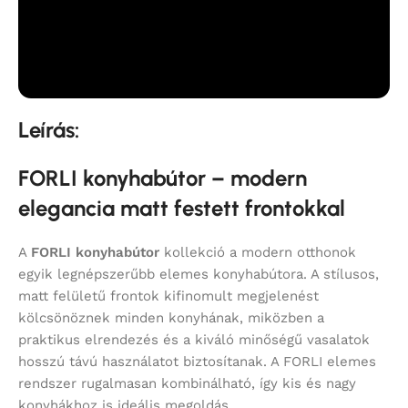
Leírás:
FORLI konyhabútor – modern
elegancia matt festett frontokkal
A
FORLI konyhabútor
kollekció a modern otthonok
egyik legnépszerűbb elemes konyhabútora. A stílusos,
matt felületű frontok kifinomult megjelenést
kölcsönöznek minden konyhának, miközben a
praktikus elrendezés és a kiváló minőségű vasalatok
hosszú távú használatot biztosítanak. A FORLI elemes
rendszer rugalmasan kombinálható, így kis és nagy
konyhákhoz is ideális megoldás.