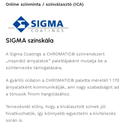
Online színminta / színválasztó (ICA)
SIGMA színskála
A Sigma Coatings a CHROMATIC® színrendszert
„inspiráló árnyalatok” palettájaként mutatja be a
színtervezés támogatására.
A gyártói oldalon a CHROMATIC® paletta méretét 1 170
árnyalatként kommunikálják, ami nagy szabadságot ad
a tónusok finom hangolásához.
Tervezésnél előny, hogy a kiválasztott színek jól
hivatkozhatók, így könnyebb egyeztetni a kivitelezés
során is.