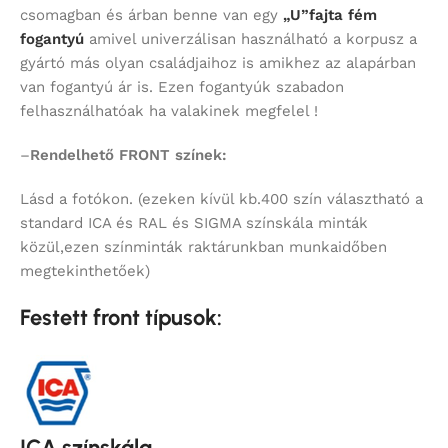
csomagban és árban benne van egy
„U”fajta fém
fogantyú
amivel univerzálisan használható a korpusz a
gyártó más olyan családjaihoz is amikhez az alapárban
van fogantyú ár is. Ezen fogantyúk szabadon
felhasználhatóak ha valakinek megfelel !
–
Rendelhető FRONT színek:
Lásd a fotókon. (ezeken kívül kb.400 szín választható a
standard ICA és RAL és SIGMA színskála minták
közül,ezen színminták raktárunkban munkaidőben
megtekinthetőek)
Festett front típusok:
ICA színskála