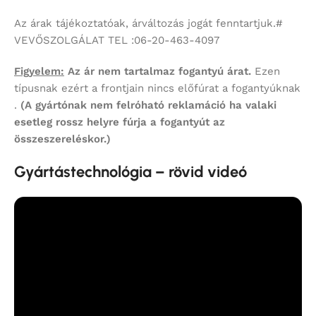
Az árak tájékoztatóak, árváltozás jogát fenntartjuk.#
VEVŐSZOLGÁLAT TEL :06-20-463-4097
Figyelem:
Az ár nem tartalmaz fogantyú árat.
Ezen
típusnak ezért a frontjain nincs előfúrat a fogantyúknak
.
(A gyártónak nem felróható reklamáció ha valaki
esetleg rossz helyre fúrja a fogantyút az
összeszereléskor.)
Gyártástechnológia – rövid videó