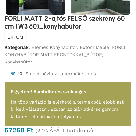
FORLI MATT 2-ajtós FELSŐ szekrény 60
cm (W3 60)_konyhabútor
EXTOM
Kategóriák:
Elemes Konyhabútor
,
Extom Meble
,
FORLI
KONYHABÚTOR MATT FRONTOKKAL_BÚTOR
,
Konyhabútor
10
Ember nézi ezt a terméket most
Figyelem!
Ajánlatkérés szükséges!
Ha több variáció is elérhető a termékből, előbb azt
ki kell választani. Ezután az ajánlatkérés gombra
kattintva elindítható a folyamat.
57260
Ft
(27% ÁFÁ-t tartalmaz)