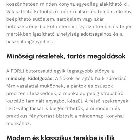
köszönhetően minden konyha egyedileg alakítható ki.
Választható különböző méretű alsó- és felső szekrény,
beépíthető sütőelem, sarokelem vagy akár
hűtőszekrény-burkoló elem is. Így az elrendezés teljes
mértékben igazítható a helyiség adottságaihoz és a
használó igényeihez.
Minőségi részletek, tartós megoldások
A FORLI bútorcsalád egyik legnagyobb előnye a
minőségi kidolgozás
. A fiókok és ajtók halk záródású
fém vasalattal működnek, a pántok és csúszók
precízen illeszkednek, a munkalap pedig strapabíró,
karcálló laminált anyagból készül. A felső szekrények
LED-világítással is kiegészíthetők, ami modern és
praktikus fényforrást biztosít a mindennapi konyhai
munkához.
Modern és klasszikus terekbe is illik