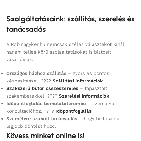
Szolgáltatásaink: szállítás, szerelés és
tanácsadás
A Robinagyker.hu nemcsak széles választékot kínál,
hanem teljes körű szolgáltatásokat is biztosít
vásárlóinak:
Országos házhoz szállítás
– gyors és pontos
kézbesítéssel. ????
Szállítási információk
Szakszerű bútor összeszerelés
– tapasztalt
szakemberekkel. ????
Szerelési információk
Időpontfoglalás bemutatóterembe
– személyes
konzultációhoz. ????
Időpontfoglalás
Személyre szabott tanácsadás
– hogy biztosan a
legjobb döntést hozd.
Kövess minket online is!