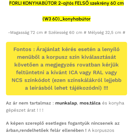
FORLI KONYHABÚTOR 2-ajtós FELSŐ szekrény 60 cm
(W3 60)_konyhabútor
-Magasság 72 cm # Szélesség 60 cm # Mélység 32,5 cm #
Fontos : Árajánlat kérés esetén a lenyíló
menüből a korpusz szín kiválasztását
követően a megjegyzés rovatban kérjük
feltüntetni a kívánt ICA vagy RAL vagy
NCS színkódot (ezen színskálákról lejjebb
a leírásból lehet tájékozódni) !!!
Az ár nem tartalmaz
:
munkalap
,
mos.tálca
és konyha
gépészet árat ! ! !
A képen szereplő esetleges fogantyúk nincsenek az
árban,rendelhetőek felár ellenében !
A korpuszos