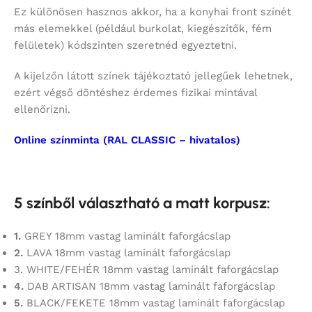
Ez különösen hasznos akkor, ha a konyhai front színét
más elemekkel (például burkolat, kiegészítők, fém
felületek) kódszinten szeretnéd egyeztetni.
A kijelzőn látott színek tájékoztató jellegűek lehetnek,
ezért végső döntéshez érdemes fizikai mintával
ellenőrizni.
Online színminta (RAL CLASSIC – hivatalos)
5 színből választható a matt korpusz:
1.
GREY 18mm vastag laminált faforgácslap
2.
LAVA 18mm vastag laminált faforgácslap
3. WHITE/FEHÉR 18mm vastag laminált faforgácslap
4.
DAB ARTISAN 18mm vastag laminált faforgácslap
5.
BLACK/FEKETE 18mm vastag laminált faforgácslap