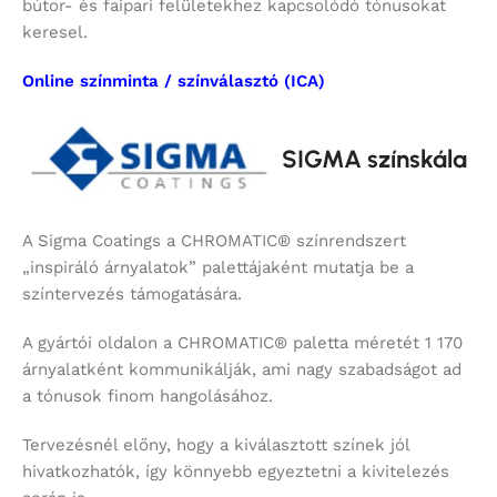
bútor- és faipari felületekhez kapcsolódó tónusokat
keresel.
Online színminta / színválasztó (ICA)
SIGMA színskála
A Sigma Coatings a CHROMATIC® színrendszert
„inspiráló árnyalatok” palettájaként mutatja be a
színtervezés támogatására.
A gyártói oldalon a CHROMATIC® paletta méretét 1 170
árnyalatként kommunikálják, ami nagy szabadságot ad
a tónusok finom hangolásához.
Tervezésnél előny, hogy a kiválasztott színek jól
hivatkozhatók, így könnyebb egyeztetni a kivitelezés