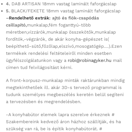
4.
DAB ARTISAN 18mm vastag laminált faforgácslap
5.
BLACK/FEKETE 18mm vastag laminált faforgácslap
–
Rendelhető extrák
: ajtó és fiók-csapódás
csillapító,
munkalap,fém foganttyú-több
méretben,vízzárók,munkalap összekötők,munkalap
fordítók,-végzárók, de akár konyha-gépészet is(
beépíthető-sütő,főzőlap,elszívó,mosogatógép….).Ezen
termékek rendelési feltételeiről minden esetben
ügyfélszolgálatunkon vagy a
robi@robinagyker.hu
mail
címen tud felvilágosítást kérni.
A front-korpusz-munkalap minták raktárunkban mindig
megtekinthetőek ill. akár 3D-s tervező programmal is
tudunk személyes megbeszélés keretén belül segíteni
a tervezésben és megrendelésben.
-A konyhabútor elemek lapra szerelve érkeznek #
Szakembereink kedvező áron házhoz szállítják, és ha
szükség van rá, be is építik konyhabútorát. #