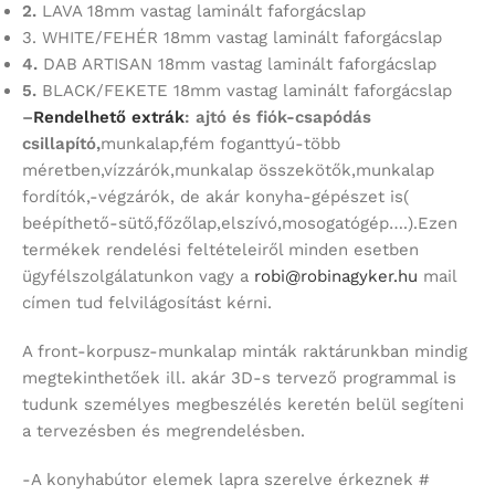
2.
LAVA 18mm vastag laminált faforgácslap
3. WHITE/FEHÉR 18mm vastag laminált faforgácslap
4.
DAB ARTISAN 18mm vastag laminált faforgácslap
5.
BLACK/FEKETE 18mm vastag laminált faforgácslap
–
Rendelhető extrák
: ajtó és fiók-csapódás
csillapító,
munkalap,fém foganttyú-több
méretben,vízzárók,munkalap összekötők,munkalap
fordítók,-végzárók, de akár konyha-gépészet is(
beépíthető-sütő,főzőlap,elszívó,mosogatógép….).Ezen
termékek rendelési feltételeiről minden esetben
ügyfélszolgálatunkon vagy a
robi@robinagyker.hu
mail
címen tud felvilágosítást kérni.
A front-korpusz-munkalap minták raktárunkban mindig
megtekinthetőek ill. akár 3D-s tervező programmal is
tudunk személyes megbeszélés keretén belül segíteni
a tervezésben és megrendelésben.
-A konyhabútor elemek lapra szerelve érkeznek #