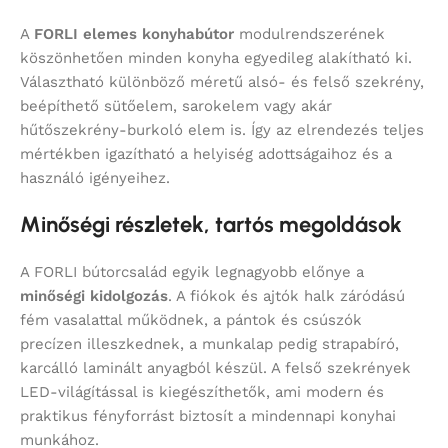
A
FORLI elemes konyhabútor
modulrendszerének
köszönhetően minden konyha egyedileg alakítható ki.
Választható különböző méretű alsó- és felső szekrény,
beépíthető sütőelem, sarokelem vagy akár
hűtőszekrény-burkoló elem is. Így az elrendezés teljes
mértékben igazítható a helyiség adottságaihoz és a
használó igényeihez.
Minőségi részletek, tartós megoldások
A FORLI bútorcsalád egyik legnagyobb előnye a
minőségi kidolgozás
. A fiókok és ajtók halk záródású
fém vasalattal működnek, a pántok és csúszók
precízen illeszkednek, a munkalap pedig strapabíró,
karcálló laminált anyagból készül. A felső szekrények
LED-világítással is kiegészíthetők, ami modern és
praktikus fényforrást biztosít a mindennapi konyhai
munkához.