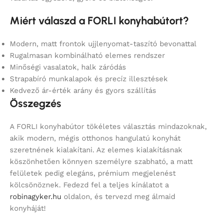
Miért válaszd a FORLI konyhabútort?
Modern, matt frontok ujjlenyomat-taszító bevonattal
Rugalmasan kombinálható elemes rendszer
Minőségi vasalatok, halk záródás
Strapabíró munkalapok és precíz illesztések
Kedvező ár-érték arány és gyors szállítás
Összegzés
A FORLI konyhabútor tökéletes választás mindazoknak,
akik modern, mégis otthonos hangulatú konyhát
szeretnének kialakítani. Az elemes kialakításnak
köszönhetően könnyen személyre szabható, a matt
felületek pedig elegáns, prémium megjelenést
kölcsönöznek. Fedezd fel a teljes kínálatot a
robinagyker.hu
oldalon, és tervezd meg álmaid
konyháját!