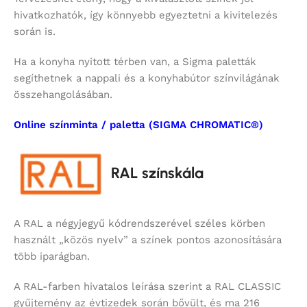
hivatkozhatók, így könnyebb egyeztetni a kivitelezés
során is.
Ha a konyha nyitott térben van, a Sigma paletták
segíthetnek a nappali és a konyhabútor színvilágának
összehangolásában.
Online színminta / paletta (SIGMA CHROMATIC®)
RAL színskála
A RAL a négyjegyű kódrendszerével széles körben
használt „közös nyelv” a színek pontos azonosítására
több iparágban.
A RAL-farben hivatalos leírása szerint a RAL CLASSIC
gyűjtemény az évtizedek során bővült, és ma 216