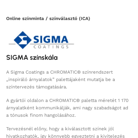
Online színminta / színválasztó (ICA)
SIGMA színskála
A Sigma Coatings a CHROMATIC® színrendszert
„inspiráló árnyalatok” palettájaként mutatja be a
színtervezés támogatására.
A gyártói oldalon a CHROMATIC® paletta méretét 1 170
árnyalatként kommunikálják, ami nagy szabadságot ad
a tónusok finom hangolásához.
Tervezésnél előny, hogy a kiválasztott színek jól
hivatkozhatók, így könnyebb egyeztetni a kivitelezés