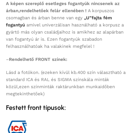
A képen szereplő esetleges fogantyúk nincsenek az
árban,rendelhetőek felár ellenében !
A korpuszos
csomagban és árban benne van egy
„U”fajta fém
fogantyú
amivel univerzálisan használható a korpusz a
gyártó más olyan családjaihoz is amikhez az alapárban
van fogantyú ár is. Ezen fogantyúk szabadon
felhasználhatóak ha valakinek megfelel !
–
Rendelhető FRONT színek:
Lásd a fotókon. (ezeken kívül kb.400 szín választható a
standard ICA és RAL és SIGMA színskála minták
közül,ezen színminták raktárunkban munkaidőben
megtekinthetőek)
Festett front típusok: