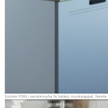
Szürke FORLI sarokkonyha fa hatású munkalappal, fekete mo