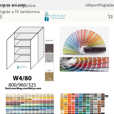
Időpontfoglalás
Ugrás a navigációra
+36 20 463 4097
Ugrás a fő tartalomra
habútor
/
FORLI KONYHABÚTOR MATT FRONTOKKAL_BÚTOR