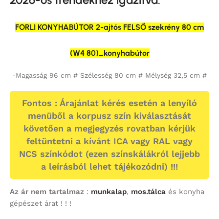
FORLI KONYHABÚTOR 2-ajtós FELSŐ szekrény 80 cm
(W4 80)_konyhabútor
-Magasság 96 cm # Szélesség 80 cm # Mélység 32,5 cm #
Fontos : Árajánlat kérés esetén a lenyíló
menüből a korpusz szín kiválasztását
követően a megjegyzés rovatban kérjük
feltüntetni a kívánt ICA vagy RAL vagy
NCS színkódot (ezen színskálákról lejjebb
a leírásból lehet tájékozódni) !!!
Az ár nem tartalmaz
:
munkalap
,
mos.tálca
és konyha
gépészet árat ! ! !