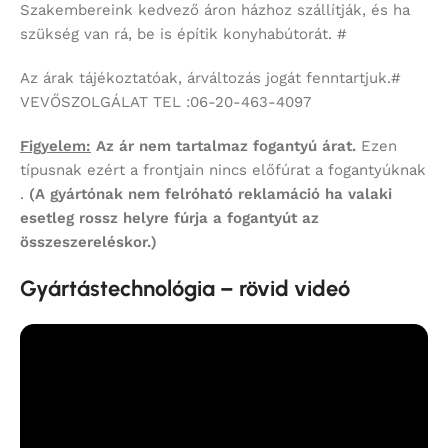
Szakembereink kedvező áron házhoz szállítják, és ha
szükség van rá, be is építik konyhabútorát. #
Az árak tájékoztatóak, árváltozás jogát fenntartjuk.#
VEVŐSZOLGÁLAT TEL :06-20-463-4097
Figyelem:
Az ár nem tartalmaz fogantyú árat.
Ezen
típusnak ezért a frontjain nincs előfúrat a fogantyúknak
.
(A gyártónak nem felróható reklamáció ha valaki
esetleg rossz helyre fúrja a fogantyút az
összeszereléskor.)
Gyártástechnológia – rövid videó