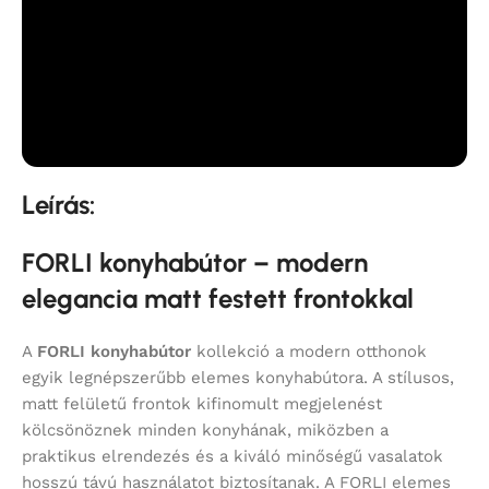
Leírás:
FORLI konyhabútor – modern
elegancia matt festett frontokkal
A
FORLI konyhabútor
kollekció a modern otthonok
egyik legnépszerűbb elemes konyhabútora. A stílusos,
matt felületű frontok kifinomult megjelenést
kölcsönöznek minden konyhának, miközben a
praktikus elrendezés és a kiváló minőségű vasalatok
hosszú távú használatot biztosítanak. A FORLI elemes