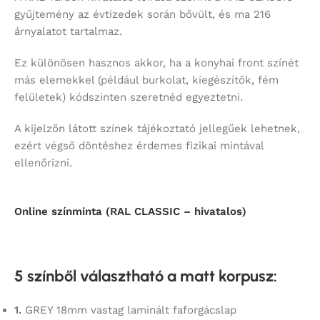
gyűjtemény az évtizedek során bővült, és ma 216
árnyalatot tartalmaz.
Ez különösen hasznos akkor, ha a konyhai front színét
más elemekkel (például burkolat, kiegészítők, fém
felületek) kódszinten szeretnéd egyeztetni.
A kijelzőn látott színek tájékoztató jellegűek lehetnek,
ezért végső döntéshez érdemes fizikai mintával
ellenőrizni.
Online színminta (RAL CLASSIC – hivatalos)
5 színből választható a matt korpusz
:
1.
GREY 18mm vastag laminált faforgácslap