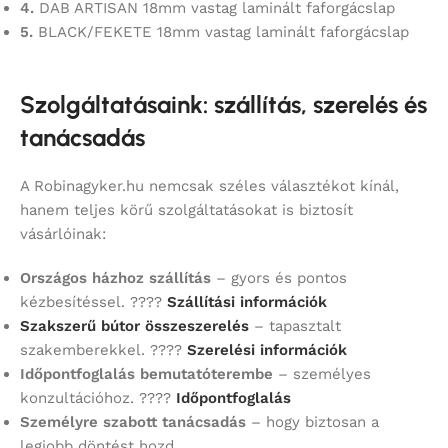
4.
DAB ARTISAN 18mm vastag laminált faforgácslap
5.
BLACK/FEKETE 18mm vastag laminált faforgácslap
Szolgáltatásaink: szállítás, szerelés és
tanácsadás
A Robinagyker.hu nemcsak széles választékot kínál,
hanem teljes körű szolgáltatásokat is biztosít
vásárlóinak:
Országos házhoz szállítás
– gyors és pontos
kézbesítéssel. ????
Szállítási információk
Szakszerű bútor összeszerelés
– tapasztalt
szakemberekkel. ????
Szerelési információk
Időpontfoglalás bemutatóterembe
– személyes
konzultációhoz. ????
Időpontfoglalás
Személyre szabott tanácsadás
– hogy biztosan a
legjobb döntést hozd.