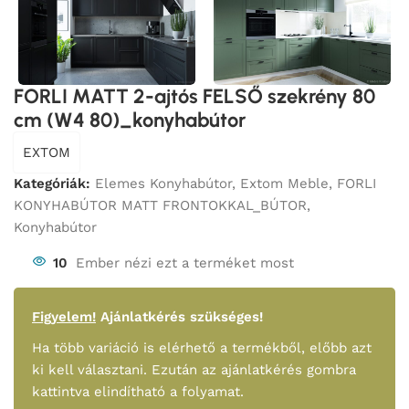
FORLI MATT 2-ajtós FELSŐ szekrény 80
cm (W4 80)_konyhabútor
EXTOM
Kategóriák:
Elemes Konyhabútor
,
Extom Meble
,
FORLI
KONYHABÚTOR MATT FRONTOKKAL_BÚTOR
,
Konyhabútor
10
Ember nézi ezt a terméket most
Figyelem!
Ajánlatkérés szükséges!
Ha több variáció is elérhető a termékből, előbb azt
ki kell választani. Ezután az ajánlatkérés gombra
kattintva elindítható a folyamat.