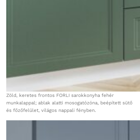
Zöld, keretes frontos FORLI sarokkonyha fehér
munkalappal; ablak alatti mosogatózóna, beépített sütő
és főzőfelület, világos nappali fényben.