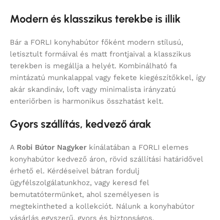
Modern és klasszikus terekbe is illik
Bár a FORLI konyhabútor főként modern stílusú,
letisztult formáival és matt frontjaival a klasszikus
terekben is megállja a helyét. Kombinálható fa
mintázatú munkalappal vagy fekete kiegészítőkkel, így
akár skandináv, loft vagy minimalista irányzatú
enteriőrben is harmonikus összhatást kelt.
Gyors szállítás, kedvező árak
A
Robi Bútor Nagyker
kínálatában a FORLI elemes
konyhabútor kedvező áron, rövid szállítási határidővel
érhető el. Kérdéseivel bátran fordulj
ügyfélszolgálatunkhoz, vagy keresd fel
bemutatótermünket, ahol személyesen is
megtekintheted a kollekciót. Nálunk a konyhabútor
vásárlás egyszerű, gyors és biztonságos.