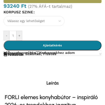
93240
Ft
(27% ÁFÁ-t tartalmaz)
KORPUSZ SZINE
-
+
Ajánlatkérés
Összehasonlítás
Kedvencekhez adom
Szerelés, Szállítás, Fizetés
Tudástár
Leírás
FORLI elemes konyhabútor – inspiráló
2026-os trendekhez igazítva.