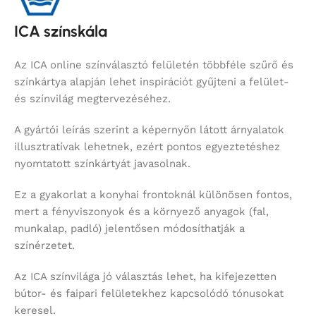
ICA színskála
Az ICA online színválasztó felületén többféle szűrő és
színkártya alapján lehet inspirációt gyűjteni a felület-
és színvilág megtervezéséhez.
A gyártói leírás szerint a képernyőn látott árnyalatok
illusztratívak lehetnek, ezért pontos egyeztetéshez
nyomtatott színkártyát javasolnak.
Ez a gyakorlat a konyhai frontoknál különösen fontos,
mert a fényviszonyok és a környező anyagok (fal,
munkalap, padló) jelentősen módosíthatják a
színérzetet.
Az ICA színvilága jó választás lehet, ha kifejezetten
bútor- és faipari felületekhez kapcsolódó tónusokat
keresel.