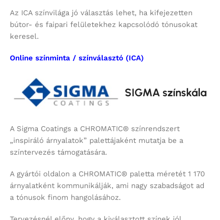
Az ICA színvilága jó választás lehet, ha kifejezetten
bútor- és faipari felületekhez kapcsolódó tónusokat
keresel.
Online színminta / színválasztó (ICA)
SIGMA színskála
A Sigma Coatings a CHROMATIC® színrendszert
„inspiráló árnyalatok” palettájaként mutatja be a
színtervezés támogatására.
A gyártói oldalon a CHROMATIC® paletta méretét 1 170
árnyalatként kommunikálják, ami nagy szabadságot ad
a tónusok finom hangolásához.
Tervezésnél előny, hogy a kiválasztott színek jól