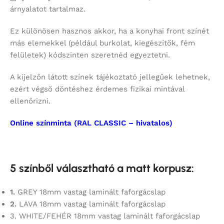
árnyalatot tartalmaz.
Ez különösen hasznos akkor, ha a konyhai front színét
más elemekkel (például burkolat, kiegészítők, fém
felületek) kódszinten szeretnéd egyeztetni.
A kijelzőn látott színek tájékoztató jellegűek lehetnek,
ezért végső döntéshez érdemes fizikai mintával
ellenőrizni.
Online színminta (RAL CLASSIC – hivatalos)
5 színből választható a matt korpusz:
1.
GREY 18mm vastag laminált faforgácslap
2.
LAVA 18mm vastag laminált faforgácslap
3. WHITE/FEHÉR 18mm vastag laminált faforgácslap