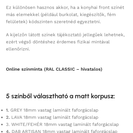
Ez különösen hasznos akkor, ha a konyhai front színét
más elemekkel (például burkolat, kiegészítők, fém
felületek) kódszinten szeretnéd egyeztetni.
A kijelzőn látott színek tájékoztató jellegűek lehetnek,
ezért végső döntéshez érdemes fizikai mintával
ellenőrizni.
Online színminta (RAL CLASSIC – hivatalos)
5 színből választható a matt korpusz
:
1.
GREY 18mm vastag laminált faforgácslap
2.
LAVA 18mm vastag laminált faforgácslap
3. WHITE/FEHÉR 18mm vastag laminált faforgácslap
4.
DAB ARTISAN 18mm vastag laminált faforgácslap