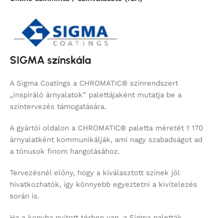
SIGMA színskála
A Sigma Coatings a CHROMATIC® színrendszert
„inspiráló árnyalatok” palettájaként mutatja be a
színtervezés támogatására.
A gyártói oldalon a CHROMATIC® paletta méretét 1 170
árnyalatként kommunikálják, ami nagy szabadságot ad
a tónusok finom hangolásához.
Tervezésnél előny, hogy a kiválasztott színek jól
hivatkozhatók, így könnyebb egyeztetni a kivitelezés
során is.
Ha a konyha nyitott térben van, a Sigma paletták