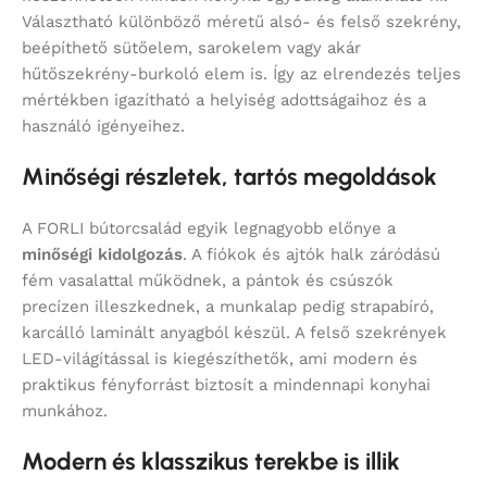
Választható különböző méretű alsó- és felső szekrény,
beépíthető sütőelem, sarokelem vagy akár
hűtőszekrény-burkoló elem is. Így az elrendezés teljes
mértékben igazítható a helyiség adottságaihoz és a
használó igényeihez.
Minőségi részletek, tartós megoldások
A FORLI bútorcsalád egyik legnagyobb előnye a
minőségi kidolgozás
. A fiókok és ajtók halk záródású
fém vasalattal működnek, a pántok és csúszók
precízen illeszkednek, a munkalap pedig strapabíró,
karcálló laminált anyagból készül. A felső szekrények
LED-világítással is kiegészíthetők, ami modern és
praktikus fényforrást biztosít a mindennapi konyhai
munkához.
Modern és klasszikus terekbe is illik