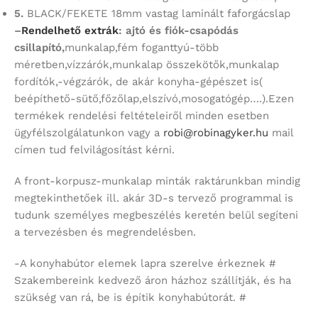
5.
BLACK/FEKETE 18mm vastag laminált faforgácslap
–
Rendelhető extrák
: ajtó és fiók-csapódás
csillapító,
munkalap,fém foganttyú-több
méretben,vízzárók,munkalap összekötők,munkalap
fordítók,-végzárók, de akár konyha-gépészet is(
beépíthető-sütő,főzőlap,elszívó,mosogatógép….).Ezen
termékek rendelési feltételeiről minden esetben
ügyfélszolgálatunkon vagy a
robi@robinagyker.hu
mail
címen tud felvilágosítást kérni.
A front-korpusz-munkalap minták raktárunkban mindig
megtekinthetőek ill. akár 3D-s tervező programmal is
tudunk személyes megbeszélés keretén belül segíteni
a tervezésben és megrendelésben.
-A konyhabútor elemek lapra szerelve érkeznek #
Szakembereink kedvező áron házhoz szállítják, és ha
szükség van rá, be is építik konyhabútorát. #