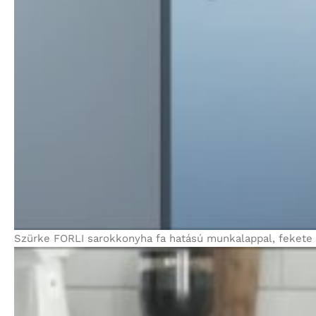
Szürke FORLI sarokkonyha fa hatású munkalappal, fekete mo