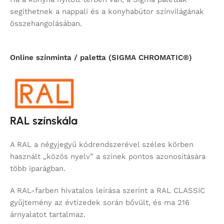
segíthetnek a nappali és a konyhabútor színvilágának
összehangolásában.
Online színminta / paletta (SIGMA CHROMATIC®)
RAL színskála
A RAL a négyjegyű kódrendszerével széles körben
használt „közös nyelv” a színek pontos azonosítására
több iparágban.
A RAL-farben hivatalos leírása szerint a RAL CLASSIC
gyűjtemény az évtizedek során bővült, és ma 216
árnyalatot tartalmaz.