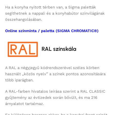
Ha a konyha nyitott térben van, a Sigma paletták
segíthetnek a nappali és a konyhabútor színvilágának
összehangolásában.
Online színminta / paletta (SIGMA CHROMATIC®)
RAL színskála
A RAL a négyjegyű kódrendszerével széles körben
használt „közös nyelv” a színek pontos azonosítására
több iparágban.
A RAL-farben hivatalos leírása szerint a RAL CLASSIC
gyűjtemény az évtizedek során bővült, és ma 216
árnyalatot tartalmaz.
Ez különösen hasznos akkor, ha a konyhai front színét