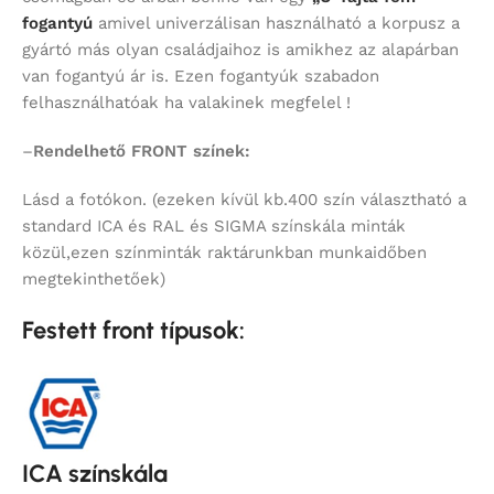
fogantyú
amivel univerzálisan használható a korpusz a
gyártó más olyan családjaihoz is amikhez az alapárban
van fogantyú ár is. Ezen fogantyúk szabadon
felhasználhatóak ha valakinek megfelel !
–
Rendelhető FRONT színek:
Lásd a fotókon. (ezeken kívül kb.400 szín választható a
standard ICA és RAL és SIGMA színskála minták
közül,ezen színminták raktárunkban munkaidőben
megtekinthetőek)
Festett front típusok:
ICA színskála