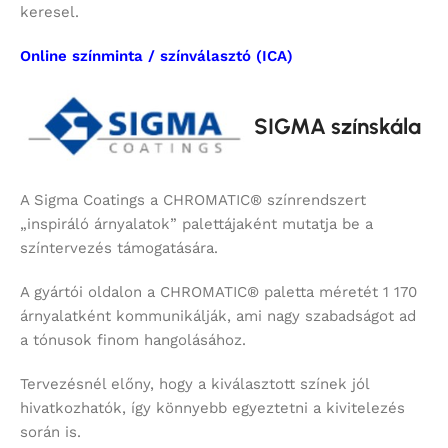
keresel.
Online színminta / színválasztó (ICA)
SIGMA színskála
A Sigma Coatings a CHROMATIC® színrendszert
„inspiráló árnyalatok” palettájaként mutatja be a
színtervezés támogatására.
A gyártói oldalon a CHROMATIC® paletta méretét 1 170
árnyalatként kommunikálják, ami nagy szabadságot ad
a tónusok finom hangolásához.
Tervezésnél előny, hogy a kiválasztott színek jól
hivatkozhatók, így könnyebb egyeztetni a kivitelezés
során is.