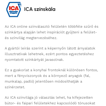
ICA színskála
Az ICA online színválasztó felületén többféle szűrő és
színkártya alapján lehet inspirációt gyűjteni a felület-
és színvilág megtervezéséhez.
A gyártói leírás szerint a képernyőn látott árnyalatok
illusztratívak lehetnek, ezért pontos egyeztetéshez
nyomtatott színkártyát javasolnak.
Ez a gyakorlat a konyhai frontoknál különösen fontos,
mert a fényviszonyok és a környező anyagok (fal,
munkalap, padló) jelentősen módosíthatják a
színérzetet.
Az ICA színvilága jó választás lehet, ha kifejezetten
bútor- és faipari felületekhez kapcsolódó tónusokat