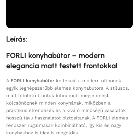
Leírás:
FORLI konyhabútor – modern
elegancia matt festett frontokkal
A
FORLI konyhabútor
kollekció a modern otthonok
egyik legnépszerűbb elemes konyhabútora. A stílusos,
matt felületű frontok kifinomult megjelenést
kölcsönöznek minden konyhának, miközben a
praktikus elrendezés és a kiváló minőségű vasalatok
hosszú távú használatot biztosítanak. A FORLI elemes
rendszer rugalmasan kombinálható, így kis és nagy
konyhákhoz is ideális megoldás.