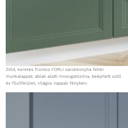
Zöld, keretes frontos FORLI sarokkonyha fehér
munkalappal; ablak alatti mosogatózóna, beépített sütő
és főzőfelület, világos nappali fényben.