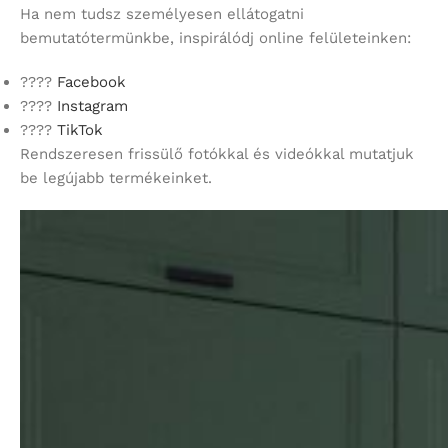
Ha nem tudsz személyesen ellátogatni
bemutatótermünkbe, inspirálódj online felületeinken:
????
Facebook
????
Instagram
????
TikTok
Rendszeresen frissülő fotókkal és videókkal mutatjuk
be legújabb termékeinket.