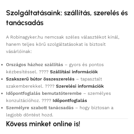
Szolgáltatásaink: szállítás, szerelés és
tanácsadás
A Robinagyker.hu nemcsak széles választékot kínál,
hanem teljes körű szolgáltatásokat is biztosít
vásárlóinak:
Országos házhoz szállítás
– gyors és pontos
kézbesítéssel. ????
Szállítási információk
Szakszerű bútor összeszerelés
– tapasztalt
szakemberekkel. ????
Szerelési információk
Időpontfoglalás bemutatóterembe
– személyes
konzultációhoz. ????
Időpontfoglalás
Személyre szabott tanácsadás
– hogy biztosan a
legjobb döntést hozd.
Kövess minket online is!