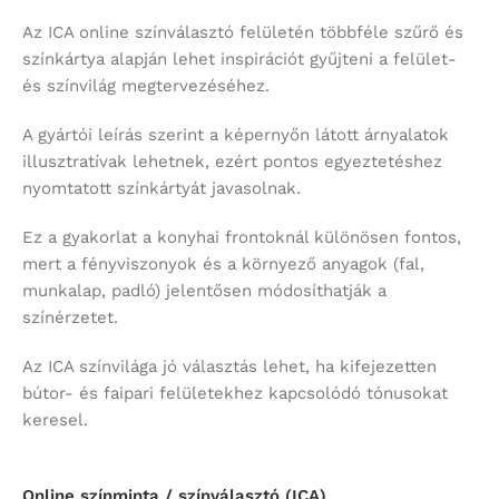
Az ICA online színválasztó felületén többféle szűrő és
színkártya alapján lehet inspirációt gyűjteni a felület-
és színvilág megtervezéséhez.
A gyártói leírás szerint a képernyőn látott árnyalatok
illusztratívak lehetnek, ezért pontos egyeztetéshez
nyomtatott színkártyát javasolnak.
Ez a gyakorlat a konyhai frontoknál különösen fontos,
mert a fényviszonyok és a környező anyagok (fal,
munkalap, padló) jelentősen módosíthatják a
színérzetet.
Az ICA színvilága jó választás lehet, ha kifejezetten
bútor- és faipari felületekhez kapcsolódó tónusokat
keresel.
Online színminta / színválasztó (ICA)