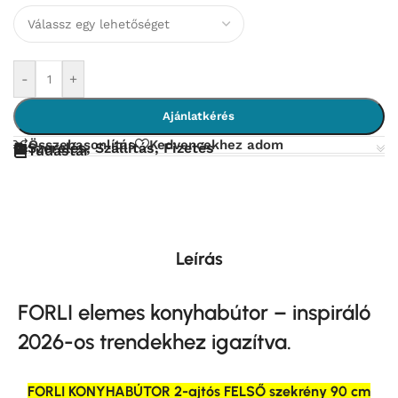
-
+
Ajánlatkérés
Összehasonlítás
Kedvencekhez adom
Szerelés, Szállítás, Fizetés
Tudástár
Leírás
FORLI elemes konyhabútor – inspiráló
2026-os trendekhez igazítva.
FORLI KONYHABÚTOR 2-ajtós FELSŐ szekrény 90 cm