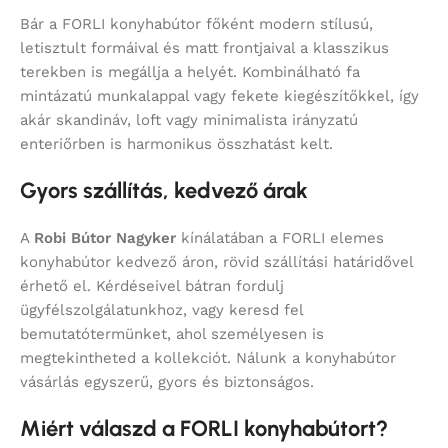
Bár a FORLI konyhabútor főként modern stílusú,
letisztult formáival és matt frontjaival a klasszikus
terekben is megállja a helyét. Kombinálható fa
mintázatú munkalappal vagy fekete kiegészítőkkel, így
akár skandináv, loft vagy minimalista irányzatú
enteriőrben is harmonikus összhatást kelt.
Gyors szállítás, kedvező árak
A
Robi Bútor Nagyker
kínálatában a FORLI elemes
konyhabútor kedvező áron, rövid szállítási határidővel
érhető el. Kérdéseivel bátran fordulj
ügyfélszolgálatunkhoz, vagy keresd fel
bemutatótermünket, ahol személyesen is
megtekintheted a kollekciót. Nálunk a konyhabútor
vásárlás egyszerű, gyors és biztonságos.
Miért válaszd a FORLI konyhabútort?