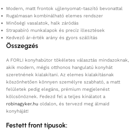
Modern, matt frontok ujjlenyomat-taszító bevonattal
Rugalmasan kombinálható elemes rendszer
Minőségi vasalatok, halk záródás
Strapabíró munkalapok és precíz illesztések
Kedvező ár-érték arány és gyors szállítás
Összegzés
A FORLI konyhabútor tökéletes választás mindazoknak,
akik modern, mégis otthonos hangulatú konyhát
szeretnének kialakítani. Az elemes kialakításnak
köszönhetően könnyen személyre szabható, a matt
felületek pedig elegáns, prémium megjelenést
kölcsönöznek. Fedezd fel a teljes kínálatot a
robinagyker.hu
oldalon, és tervezd meg álmaid
konyháját!
Festett front típusok: