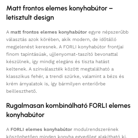
Matt frontos elemes konyhabútor –
letisztult design
A
matt frontos elemes konyhabútor
egyre népszerűbb
választás azok körében, akik modern, de időtálló
megjelenést keresnek. A FORLI konyhabútor frontjai
finom tapintásúak, ujjlenyomat-taszító bevonattal
készülnek, így mindig elegáns és tiszta hatást
keltenek. A színválaszték között megtalálható a
klasszikus fehér, a trendi szürke, valamint a bézs és
krém árnyalatok is, így bármilyen enteriőrbe
beilleszthető.
Rugalmasan kombinálható FORLI elemes
konyhabútor
A
FORLI elemes konyhabútor
modulrendszerének
köszönhetően minden konyha egyedileg alakítható ki.