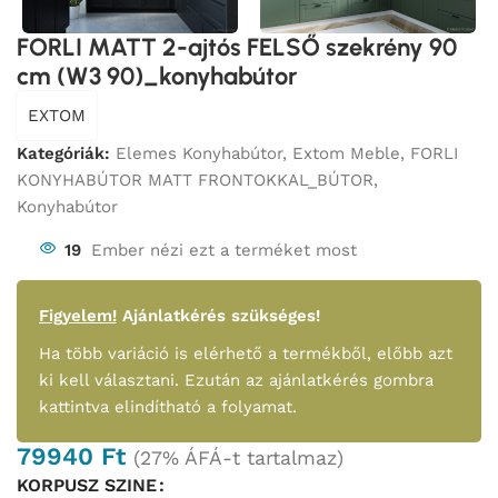
FORLI MATT 2-ajtós FELSŐ szekrény 90
cm (W3 90)_konyhabútor
EXTOM
Kategóriák:
Elemes Konyhabútor
,
Extom Meble
,
FORLI
KONYHABÚTOR MATT FRONTOKKAL_BÚTOR
,
Konyhabútor
19
Ember nézi ezt a terméket most
Figyelem!
Ajánlatkérés szükséges!
Ha több variáció is elérhető a termékből, előbb azt
ki kell választani. Ezután az ajánlatkérés gombra
kattintva elindítható a folyamat.
79940
Ft
(27% ÁFÁ-t tartalmaz)
KORPUSZ SZINE