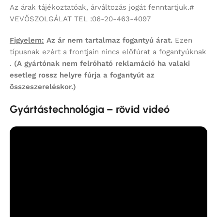
Az árak tájékoztatóak, árváltozás jogát fenntartjuk.#
VEVŐSZOLGÁLAT TEL :06-20-463-4097
Figyelem:
Az ár nem tartalmaz fogantyú árat.
Ezen
típusnak ezért a frontjain nincs előfúrat a fogantyúknak
.
(A gyártónak nem felróható reklamáció ha valaki
esetleg rossz helyre fúrja a fogantyút az
összeszereléskor.)
Gyártástechnológia – rövid videó