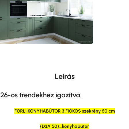
Leírás
26-os trendekhez igazítva.
FORLI KONYHABÚTOR 3 FIÓKOS szekrény 50 cm
(D3A 50)_konyhabútor