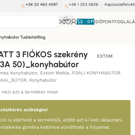
+36 20 463 4097
+36 1 253 5636
Kapcsolatfelvét
0
Ft
IDŐPONTFOGLAL
nyhabútor Tudástár
Blog
ÓKOS szekrény 50 cm (D3A 50)_konyhabútor
ATT 3 FIÓKOS szekrény
EXTOM
D3A 50)_konyhabútor
mes Konyhabútor
,
Extom Meble
,
FORLI KONYHABÚTOR
KKAL_BÚTOR
,
Konyhabútor
 nézi ezt a terméket most
nlatkérés szükséges!
ció is elérhető a termékből, előbb azt ki kell választani.
ánlatkérés gombra kattintva elindítható a folyamat.