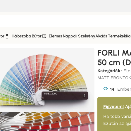
tor
Hálószoba Bútor
Elemes Nappali Szekrény
Akciós Termékek
Ko
KONYHABÚTOR MATT FRONTOKKAL_BÚTOR
/
FORLI MATT 3 FI
FORLI M
50 cm (
Kategóriák:
Ele
MATT FRONTO
14
Ember
Figyelem!
Ajá
Ha több variá
Ezután az aj