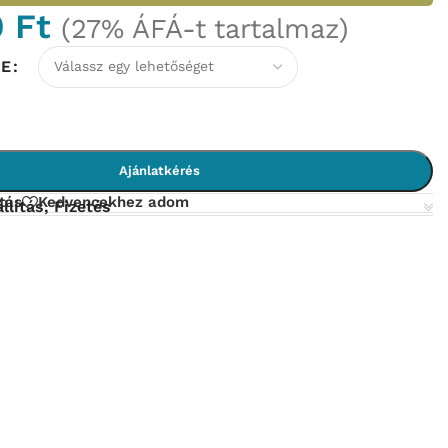
0
Ft
(27% ÁFÁ-t tartalmaz)
NE
Ajánlatkérés
tás
Kedvencekhez adom
llítás, Fizetés