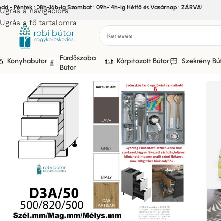
edd - Péntek : 08h-16h-ig Szombat : 09h-14h-ig Hétfő és Vasárnap : ZÁRVA!
Ugrás a navigációra
Ugrás a fő tartalomra
Fürdőszoba
Konyhabútor
Kárpitozott Bútor
Szekrény Bú
Bútor
Kezdőlap
/
Bútor
/
Konyhabútor
/
Elemes Konyhabútor
/
FORLI 