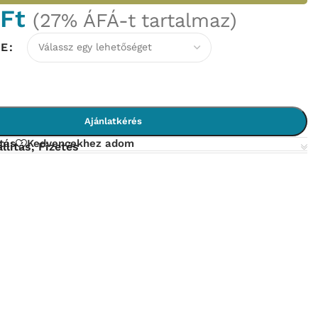
0
Ft
(27% ÁFÁ-t tartalmaz)
NE
Ajánlatkérés
tás
Kedvencekhez adom
llítás, Fizetés