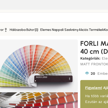
tor
Hálószoba Bútor
Elemes Nappali Szekrény
Akciós Termékek
Ko
KONYHABÚTOR MATT FRONTOKKAL_BÚTOR
/
FORLI MATT 4 FI
FORLI M
40 cm (
Kategóriák:
Ele
MATT FRONTO
20
Ember
Figyelem!
Ajá
Ha több variá
Ezután az aj