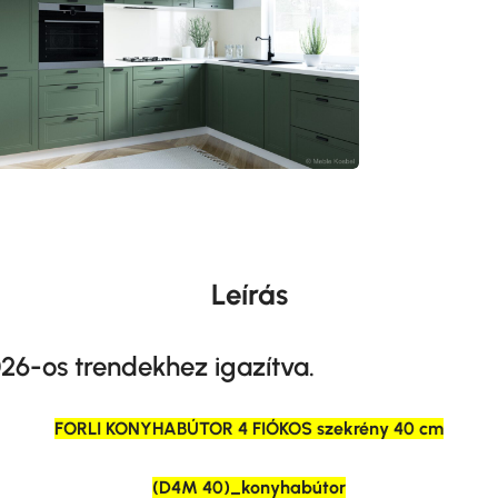
Leírás
26-os trendekhez igazítva.
FORLI KONYHABÚTOR 4 FIÓKOS szekrény 40 cm
(D4M 40)_konyhabútor