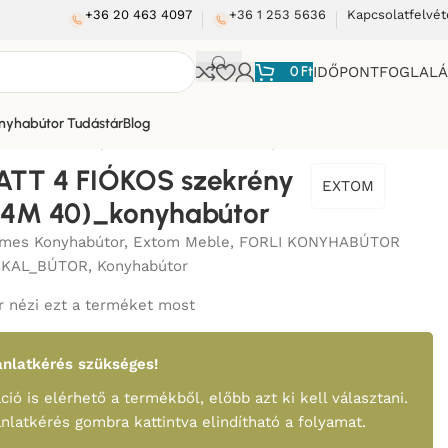
+36 20 463 4097
+36 1 253 5636
Kapcsolatfelvét
0
Ft
IDŐPONTFOGLAL
nyhabútor Tudástár
Blog
ÓKOS szekrény 40 cm (D4M 40)_konyhabútor
ATT 4 FIÓKOS szekrény
EXTOM
D4M 40)_konyhabútor
mes Konyhabútor
,
Extom Meble
,
FORLI KONYHABÚTOR
KKAL_BÚTOR
,
Konyhabútor
 nézi ezt a terméket most
nlatkérés szükséges!
ció is elérhető a termékből, előbb azt ki kell választani.
ánlatkérés gombra kattintva elindítható a folyamat.