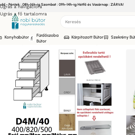
edd - Péntek : 08h-16h-ig Szombat : 09h-14h-ig Hétfő és Vasárnap : ZÁRVA!
Ugrás a navigációra
Ugrás a fő tartalomra
Fürdőszoba
Konyhabútor
Kárpitozott Bútor
Szekrény Bú
Bútor
Kezdőlap
/
Bútor
/
Konyhabútor
/
Elemes Konyhabútor
/
FORLI 