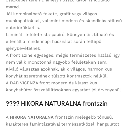
összképet teremt, amely hosszú távon is időtálló
marad.
Jól kombinálható fekete, grafit vagy világos
munkapultokkal, valamint modern és skandináv stílusú
enteriőrökkel is.
Laminált felülete strapabíró, könnyen tisztítható és
ellenáll a mindennapi használat során fellépő
igénybevételnek.
A front színe egységes, mégis természetes hatású, így
nem válik monotonná nagyobb felületeken sem.
Kiváló választás azoknak, akik világos, harmonikus
konyhát szeretnének túlzott kontrasztok nélkül.
A DAB VICENZA front modern és klasszikus
konyhabútor összeállításokban egyaránt jól érvényesül.
????
HIKORA NATURALNA frontszín
A
HIKORA NATURALNA
frontszín melegebb tónusú,
karakteres famintázatával természetközeli hangulatot