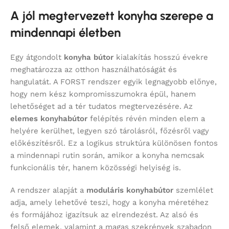
A jól megtervezett konyha szerepe a
mindennapi életben
Egy átgondolt
konyha bútor
kialakítás hosszú évekre
meghatározza az otthon használhatóságát és
hangulatát. A FORST rendszer egyik legnagyobb előnye,
hogy nem kész kompromisszumokra épül, hanem
lehetőséget ad a tér tudatos megtervezésére. Az
elemes konyhabútor
felépítés révén minden elem a
helyére kerülhet, legyen szó tárolásról, főzésről vagy
előkészítésről. Ez a logikus struktúra különösen fontos
a mindennapi rutin során, amikor a konyha nemcsak
funkcionális tér, hanem közösségi helyiség is.
A rendszer alapját a
moduláris konyhabútor
szemlélet
adja, amely lehetővé teszi, hogy a konyha méretéhez
és formájához igazítsuk az elrendezést. Az alsó és
felső elemek, valamint a magas szekrények szabadon