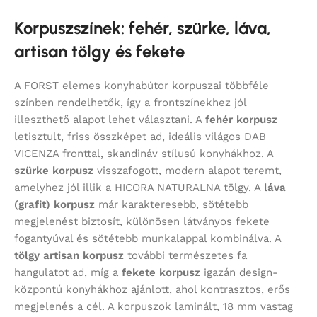
Korpuszszínek: fehér, szürke, láva,
artisan tölgy és fekete
A FORST elemes konyhabútor korpuszai többféle
színben rendelhetők, így a frontszínekhez jól
illeszthető alapot lehet választani. A
fehér korpusz
letisztult, friss összképet ad, ideális világos DAB
VICENZA fronttal, skandináv stílusú konyhákhoz. A
szürke korpusz
visszafogott, modern alapot teremt,
amelyhez jól illik a HICORA NATURALNA tölgy. A
láva
(grafit) korpusz
már karakteresebb, sötétebb
megjelenést biztosít, különösen látványos fekete
fogantyúval és sötétebb munkalappal kombinálva. A
tölgy artisan korpusz
további természetes fa
hangulatot ad, míg a
fekete korpusz
igazán design-
központú konyhákhoz ajánlott, ahol kontrasztos, erős
megjelenés a cél. A korpuszok laminált, 18 mm vastag