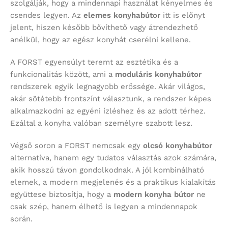
szolgálják, hogy a mindennapi használat kényelmes és
csendes legyen. Az
elemes konyhabútor
itt is előnyt
jelent, hiszen később bővíthető vagy átrendezhető
anélkül, hogy az egész konyhát cserélni kellene.
A FORST egyensúlyt teremt az esztétika és a
funkcionalitás között, ami a
moduláris konyhabútor
rendszerek egyik legnagyobb erőssége. Akár világos,
akár sötétebb frontszínt választunk, a rendszer képes
alkalmazkodni az egyéni ízléshez és az adott térhez.
Ezáltal a konyha valóban személyre szabott lesz.
Végső soron a FORST nemcsak egy
olcsó konyhabútor
alternatíva, hanem egy tudatos választás azok számára,
akik hosszú távon gondolkodnak. A jól kombinálható
elemek, a modern megjelenés és a praktikus kialakítás
együttese biztosítja, hogy a
modern konyha bútor
ne
csak szép, hanem élhető is legyen a mindennapok
során.