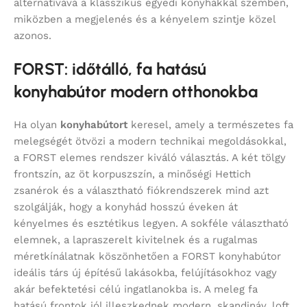
alternatívává a klasszikus egyedi konyhákkal szemben,
miközben a megjelenés és a kényelem szintje közel
azonos.
FORST: időtálló, fa hatású
konyhabútor modern otthonokba
Ha olyan
konyhabútort
keresel, amely a természetes fa
melegségét ötvözi a modern technikai megoldásokkal,
a FORST elemes rendszer kiváló választás. A két tölgy
frontszín, az öt korpuszszín, a minőségi Hettich
zsanérok és a választható fiókrendszerek mind azt
szolgálják, hogy a konyhád hosszú éveken át
kényelmes és esztétikus legyen. A sokféle választható
elemnek, a lapraszerelt kivitelnek és a rugalmas
méretkínálatnak köszönhetően a FORST konyhabútor
ideális társ új építésű lakásokba, felújításokhoz vagy
akár befektetési célú ingatlanokba is. A meleg fa
hatású frontok jól illeszkednek modern, skandináv, loft