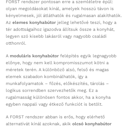
FORST rendszer pontosan erre a szemléletre épül:
olyan megoldásokat kínál, amelyek hosszú távon is
kényelmesek, jól átláthatók és rugalmasan alakíthatók.
Az
elemes konyhabútor
jelleg lehetővé teszi, hogy a
tér adottságaihoz igazodva állítsuk össze a konyhát,
legyen szó kisebb lakásról vagy nagyobb családi
otthonról.
A
moduláris konyhabútor
felépítés egyik legnagyobb
előnye, hogy nem kell kompromisszumot kötni a
méretek terén. A különböző alsó, felső és magas
elemek szabadon kombinálhatók, így a
munkafolyamatok – főzés, előkészítés, tárolás –
logikus sorrendben szervezhetők meg. Ez a
rugalmasság különösen fontos akkor, ha a konyha
egyben nappali vagy étkező funkciót is betölt.
A FORST rendszer abban is erős, hogy elérhető
alternatívát kínál azoknak, akik
olcsó konyhabútor