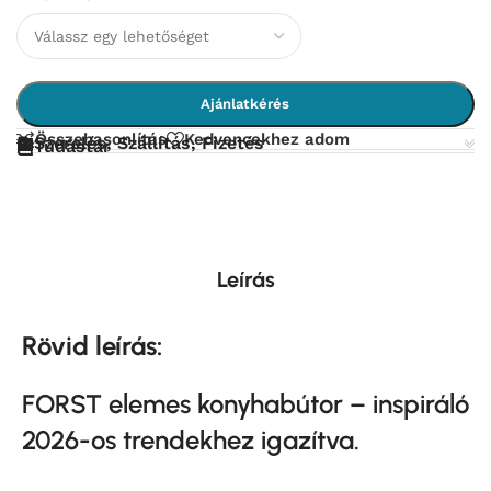
Ajánlatkérés
Összehasonlítás
Kedvencekhez adom
Szerelés, Szállítás, Fizetés
Tudástár
Leírás
Rövid leírás:
FORST elemes
konyhabútor – inspiráló
2026-os trendekhez igazítva.