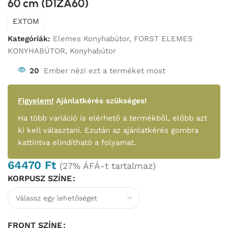
60 cm (D1ZA60)
EXTOM
Kategóriák:
Elemes Konyhabútor
,
FORST ELEMES
KONYHABÚTOR
,
Konyhabútor
20
Ember nézi ezt a terméket most
Figyelem!
Ajánlatkérés szükséges!
Ha több variáció is elérhető a termékből, előbb azt
ki kell választani. Ezután az ajánlatkérés gombra
kattintva elindítható a folyamat.
64470
Ft
(27% ÁFÁ-t tartalmaz)
KORPUSZ SZÍNE
FRONT SZÍNE