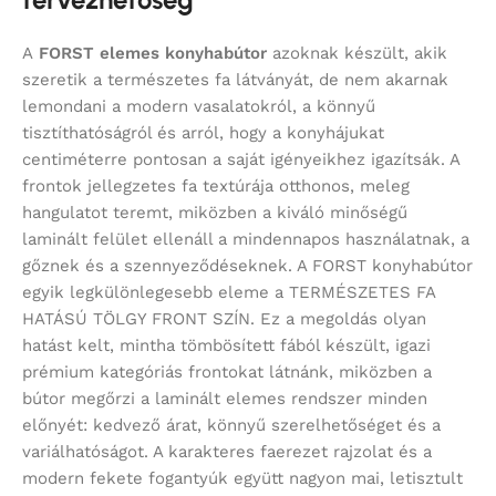
A
FORST elemes konyhabútor
azoknak készült, akik
szeretik a természetes fa látványát, de nem akarnak
lemondani a modern vasalatokról, a könnyű
tisztíthatóságról és arról, hogy a konyhájukat
centiméterre pontosan a saját igényeikhez igazítsák. A
frontok jellegzetes fa textúrája otthonos, meleg
hangulatot teremt, miközben a kiváló minőségű
laminált felület ellenáll a mindennapos használatnak, a
gőznek és a szennyeződéseknek. A FORST konyhabútor
egyik legkülönlegesebb eleme a TERMÉSZETES FA
HATÁSÚ TÖLGY FRONT SZÍN. Ez a megoldás olyan
hatást kelt, mintha tömbösített fából készült, igazi
prémium kategóriás frontokat látnánk, miközben a
bútor megőrzi a laminált elemes rendszer minden
előnyét: kedvező árat, könnyű szerelhetőséget és a
variálhatóságot. A karakteres faerezet rajzolat és a
modern fekete fogantyúk együtt nagyon mai, letisztult