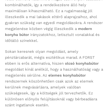
kombinálhatók, így a rendelkezésre álló hely
maximálisan kihasználható. Ez a rugalmasság jól
illeszkedik a mai lakások eltérő alaprajzaihoz, ahol
gyakran szükség van egyedi megoldásokra. A rendszer
megjelenése közben végig illeszkedik a
modern
konyha bútor
irányzatokhoz, letisztult vonalakkal és
időtálló színekkel.
Sokan keresnek olyan megoldást, amely
pénztárcabarát, mégis esztétikus marad. A FORST
ebben is erős alternatíva, hiszen
olcsó konyhabútor
megoldást kínál anélkül, hogy a használhatóság vagy a
megjelenés sérülne. Az
elemes konyhabútor
rendszernek köszönhetően csak azok az elemek
kerülnek megvásárlásra, amelyek valóban
szükségesek, így a költségek jól tervezhetők. Ez
különösen előnyös felújításoknál vagy bérbeadásra
szánt ingatlanok esetén.