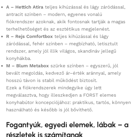
A – Hettich Atira
teljes kihúzással és lágy záródással,
antracit színben – modern, egyenes vonalú
fiókrendszer azoknak, akik fontosnak tartják a magas
terhelhetőséget és az esztétikus megjelenést.
R – Rejs Comfortbox
teljes kihúzással és lágy
záródással, fehér színben – megbízható, letisztult
rendszer, amely jól illik világos, skandináv jellegű
konyhákba.
M – Blum Metabox
szürke színben – egyszerű, jól
bevált megoldás, kedvező ár–érték aránnyal, amely
hosszú távon is stabil működést biztosít.
Ezek a fiókrendszerek mindegyike úgy lett
megválasztva, hogy illeszkedjen a FORST elemes
konyhabútor koncepciójához: praktikus, tartós, könnyen
használható és később is jól bővíthető.
Fogantyúk, egyedi elemek, lábak – a
részletek is számítanak