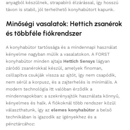
anyagból készülnek, strapabíró élzárással, így hosszú
távon is stabil, jól terhelhető konyhabútort kapunk.
Minőségi vasalatok: Hettich zsanérok
és többféle fiókrendszer
A konyhabútor tartóssága és a mindennapi használat
kényelme nagyban múlik a vasalatokon. A FORST
konyhabútor minden ajtaja
Hettich Sensys
lágyan
záródó zsanérokkal készül, amelyek finoman,
csillapítva csukják vissza az ajtót, így nem csapódik,
nem sérül a korpusz, és a zajterhelés is minimális. A
modern technológia itt valóban érződik a
mindennapokban: a szekrényajtók használata könnyű,
kényelmes és halk. A fiókoknál több rendszer közül
választhatunk, így az
elemes konyhabútor
a belső
technikában is igazodik az igényekhez és a
pénztárcához: