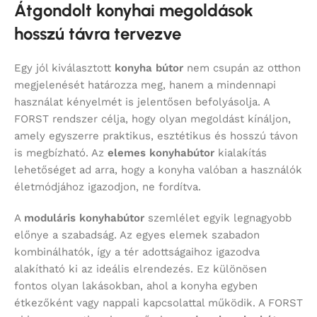
Átgondolt konyhai megoldások
hosszú távra tervezve
Egy jól kiválasztott
konyha bútor
nem csupán az otthon
megjelenését határozza meg, hanem a mindennapi
használat kényelmét is jelentősen befolyásolja. A
FORST rendszer célja, hogy olyan megoldást kínáljon,
amely egyszerre praktikus, esztétikus és hosszú távon
is megbízható. Az
elemes konyhabútor
kialakítás
lehetőséget ad arra, hogy a konyha valóban a használók
életmódjához igazodjon, ne fordítva.
A
moduláris konyhabútor
szemlélet egyik legnagyobb
előnye a szabadság. Az egyes elemek szabadon
kombinálhatók, így a tér adottságaihoz igazodva
alakítható ki az ideális elrendezés. Ez különösen
fontos olyan lakásokban, ahol a konyha egyben
étkezőként vagy nappali kapcsolattal működik. A FORST