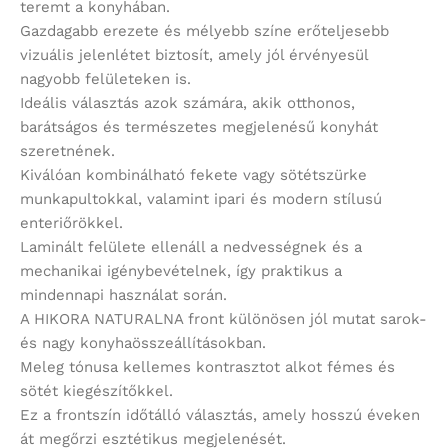
teremt a konyhában.
Gazdagabb erezete és mélyebb színe erőteljesebb
vizuális jelenlétet biztosít, amely jól érvényesül
nagyobb felületeken is.
Ideális választás azok számára, akik otthonos,
barátságos és természetes megjelenésű konyhát
szeretnének.
Kiválóan kombinálható fekete vagy sötétszürke
munkapultokkal, valamint ipari és modern stílusú
enteriőrökkel.
Laminált felülete ellenáll a nedvességnek és a
mechanikai igénybevételnek, így praktikus a
mindennapi használat során.
A HIKORA NATURALNA front különösen jól mutat sarok-
és nagy konyhaösszeállításokban.
Meleg tónusa kellemes kontrasztot alkot fémes és
sötét kiegészítőkkel.
Ez a frontszín időtálló választás, amely hosszú éveken
át megőrzi esztétikus megjelenését.