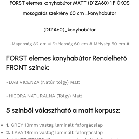
FORST elemes konyhabútor MATT (D1ZA60) 1 FIÓKOS
mosogatós szekrény 60 cm _konyhabútor
(D1ZA60)_konyhabútor
-Magasság 82 cm # Szélesség 60 cm # Mélység 50 cm #
FORST elemes konyhabútor Rendelhető
FRONT színek:
-DAB VICENZA (Natúr tölgy) Matt
-HICORA NATURALNA (Tölgy) Matt
5 színből választható a matt korpusz:
1.
GREY 18mm vastag laminált faforgácslap
2.
LAVA 18mm vastag laminált faforgácslap