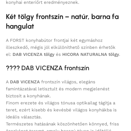
konyhai enteriőrt eredményeznek.
Két tölgy frontszín – natúr, barna fa
hangulat
A FORST konyhabútor frontjai két egymáshoz
illeszkedő, mégis jól elkülöníthető színben érhetők
el:
DAB VICENZA tölgy
és
HICORA NATURALNA tölgy
.
????
DAB VICENZA frontszín
A
DAB VICENZA
frontszín világos, elegáns
famintázatával letisztult és modern megjelenést
biztosít a konyhának.
Finom erezete és világos tónusa optikailag tágítja a
teret, ezért kisebb és kevésbé világos konyhákba is
ideális választás.
Természetes hatásának köszönhetően könnyed, friss