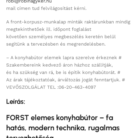
robi@robinagyker.hu
mail címen tud felvilágosítást kérni.
A front-korpusz-munkalap minták raktárunkban mindig
megtekinthetőek ill. időpont foglalást
követően személyes megbeszélés keretén belül
segítünk a tervezésben és megrendelésben.
– A konyhabútor elemek lapra szerelve érkeznek #
Szakembereink kedvező áron házhoz szállítják,
és ha szükség van rá, be is építik konyhabútorát. #
Az árak tájékoztatóak, árváltozás jogát fenntartjuk. #
VEVŐSZOLGÁLAT TEL :06-20-463-4097
Leírás:
FORST elemes konyhabútor – fa
hatás, modern technika, rugalmas
tervezhetőség