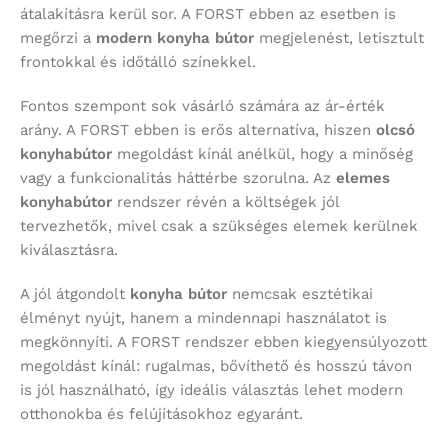
átalakításra kerül sor. A FORST ebben az esetben is
megőrzi a
modern konyha bútor
megjelenést, letisztult
frontokkal és időtálló színekkel.
Fontos szempont sok vásárló számára az ár-érték
arány. A FORST ebben is erős alternatíva, hiszen
olcsó
konyhabútor
megoldást kínál anélkül, hogy a minőség
vagy a funkcionalitás háttérbe szorulna. Az
elemes
konyhabútor
rendszer révén a költségek jól
tervezhetők, mivel csak a szükséges elemek kerülnek
kiválasztásra.
A jól átgondolt
konyha bútor
nemcsak esztétikai
élményt nyújt, hanem a mindennapi használatot is
megkönnyíti. A FORST rendszer ebben kiegyensúlyozott
megoldást kínál: rugalmas, bővíthető és hosszú távon
is jól használható, így ideális választás lehet modern
otthonokba és felújításokhoz egyaránt.