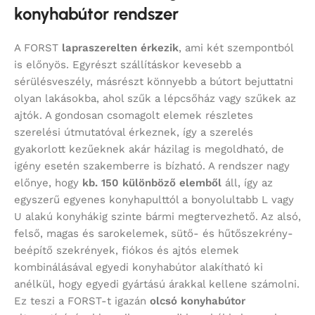
konyhabútor rendszer
A FORST
lapraszerelten érkezik
, ami két szempontból
is előnyös. Egyrészt szállításkor kevesebb a
sérülésveszély, másrészt könnyebb a bútort bejuttatni
olyan lakásokba, ahol szűk a lépcsőház vagy szűkek az
ajtók. A gondosan csomagolt elemek részletes
szerelési útmutatóval érkeznek, így a szerelés
gyakorlott kezűeknek akár házilag is megoldható, de
igény esetén szakemberre is bízható. A rendszer nagy
előnye, hogy
kb. 150 különböző elemből
áll, így az
egyszerű egyenes konyhapulttól a bonyolultabb L vagy
U alakú konyhákig szinte bármi megtervezhető. Az alsó,
felső, magas és sarokelemek, sütő- és hűtőszekrény-
beépítő szekrények, fiókos és ajtós elemek
kombinálásával egyedi konyhabútor alakítható ki
anélkül, hogy egyedi gyártású árakkal kellene számolni.
Ez teszi a FORST-t igazán
olcsó konyhabútor