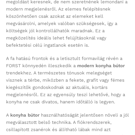
megoldást keresnek, de nem szeretnének lemondani a
modern megjelenésről. Az elemes felépítésnek
köszönhetően csak azokat az elemeket kell
megvásárolni, amelyek valóban szükségesek, így a
költségek jól kontrollálhatók maradnak. Ez a
megközelítés ideális lehet felújításoknál vagy
befektetési célú ingatlanok esetén is.
A fa hatású frontok és a letisztult formavilág révén a
FORST könnyedén illeszkedik a
modern konyha bútor
trendekhez. A természetes tónusok melegséget
visznek a térbe, miközben a fekete, grafit vagy fémes
kiegészítők gondoskodnak az aktuális, kortárs
megjelenésről. Ez az egyensúly teszi lehetővé, hogy a
konyha ne csak divatos, hanem időtálló is legyen.
A
konyha bútor
használhatóságát jelentősen növeli a jól
megválasztott belső technika. A fiókrendszerek,
csillapított zsanérok és állítható lábak mind azt