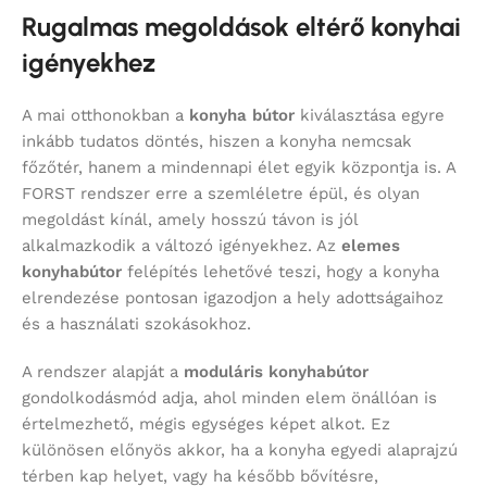
Rugalmas megoldások eltérő konyhai
igényekhez
A mai otthonokban a
konyha bútor
kiválasztása egyre
inkább tudatos döntés, hiszen a konyha nemcsak
főzőtér, hanem a mindennapi élet egyik központja is. A
FORST rendszer erre a szemléletre épül, és olyan
megoldást kínál, amely hosszú távon is jól
alkalmazkodik a változó igényekhez. Az
elemes
konyhabútor
felépítés lehetővé teszi, hogy a konyha
elrendezése pontosan igazodjon a hely adottságaihoz
és a használati szokásokhoz.
A rendszer alapját a
moduláris konyhabútor
gondolkodásmód adja, ahol minden elem önállóan is
értelmezhető, mégis egységes képet alkot. Ez
különösen előnyös akkor, ha a konyha egyedi alaprajzú
térben kap helyet, vagy ha később bővítésre,