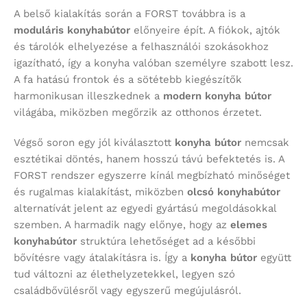
A belső kialakítás során a FORST továbbra is a
moduláris konyhabútor
előnyeire épít. A fiókok, ajtók
és tárolók elhelyezése a felhasználói szokásokhoz
igazítható, így a konyha valóban személyre szabott lesz.
A fa hatású frontok és a sötétebb kiegészítők
harmonikusan illeszkednek a
modern konyha bútor
világába, miközben megőrzik az otthonos érzetet.
Végső soron egy jól kiválasztott
konyha bútor
nemcsak
esztétikai döntés, hanem hosszú távú befektetés is. A
FORST rendszer egyszerre kínál megbízható minőséget
és rugalmas kialakítást, miközben
olcsó konyhabútor
alternatívát jelent az egyedi gyártású megoldásokkal
szemben. A harmadik nagy előnye, hogy az
elemes
konyhabútor
struktúra lehetőséget ad a későbbi
bővítésre vagy átalakításra is. Így a
konyha bútor
együtt
tud változni az élethelyzetekkel, legyen szó
családbővülésről vagy egyszerű megújulásról.