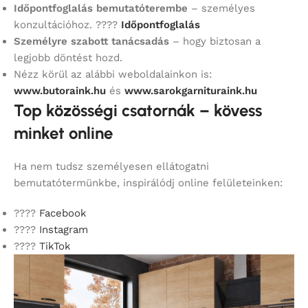
Időpontfoglalás bemutatóterembe
– személyes
konzultációhoz. ????
Időpontfoglalás
Személyre szabott tanácsadás
– hogy biztosan a
legjobb döntést hozd.
Nézz körül az alábbi weboldalainkon is:
www.butoraink.hu
és
www.sarokgarnituraink.hu
Top közösségi csatornák – kövess
minket online
Ha nem tudsz személyesen ellátogatni
bemutatótermünkbe, inspirálódj online felületeinken:
????
Facebook
????
Instagram
????
TikTok