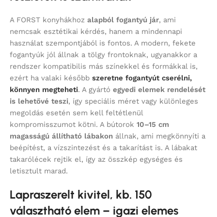
A FORST konyhákhoz
alapból fogantyú jár
, ami
nemcsak esztétikai kérdés, hanem a mindennapi
használat szempontjából is fontos. A modern, fekete
fogantyúk jól állnak a tölgy frontoknak, ugyanakkor a
rendszer kompatibilis más színekkel és formákkal is,
ezért ha valaki később
szeretne fogantyút cserélni,
könnyen megteheti
. A gyártó
egyedi elemek rendelését
is lehetővé teszi
, így speciális méret vagy különleges
megoldás esetén sem kell feltétlenül
kompromisszumot kötni. A bútorok
10–15 cm
magasságú állítható lábakon
állnak, ami megkönnyíti a
beépítést, a vízszintezést és a takarítást is. A lábakat
takarólécek rejtik el, így az összkép egységes és
letisztult marad.
Lapraszerelt kivitel, kb. 150
választható elem – igazi elemes