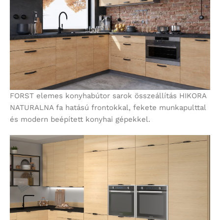
FORST elemes konyhabútor sarok összeállítás HIKORA
NATURALNA fa hatású frontokkal, fekete munkapulttal
és modern beépített konyhai gépekkel.