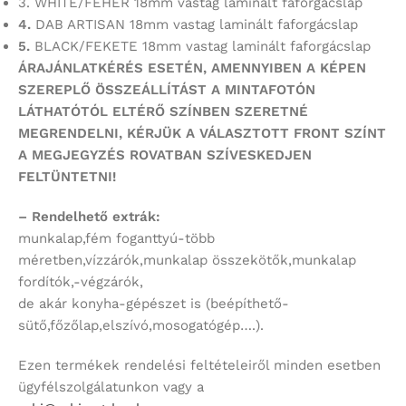
3. WHITE/FEHÉR 18mm vastag laminált faforgácslap
4.
DAB ARTISAN 18mm vastag laminált faforgácslap
5.
BLACK/FEKETE 18mm vastag laminált faforgácslap
ÁRAJÁNLATKÉRÉS ESETÉN, AMENNYIBEN A KÉPEN
SZEREPLŐ ÖSSZEÁLLÍTÁST
A MINTAFOTÓN
LÁTHATÓTÓL ELTÉRŐ SZÍNBEN SZERETNÉ
MEGRENDELNI,
KÉRJÜK A VÁLASZTOTT FRONT SZÍNT
A MEGJEGYZÉS ROVATBAN SZÍVESKEDJEN
FELTÜNTETNI!
– Rendelhető extrák:
munkalap,fém foganttyú-több
méretben,vízzárók,munkalap összekötők,munkalap
fordítók,-végzárók,
de akár konyha-gépészet is (beépíthető-
sütő,főzőlap,elszívó,mosogatógép….).
Ezen termékek rendelési feltételeiről minden esetben
ügyfélszolgálatunkon vagy a