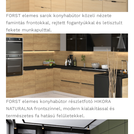
FORST elemes sarok konyhabútor közeli nézete
famintás frontokkal, rejtett fogantyúkkal és letisztult
fekete munkapulttal.
FORST elemes konyhabútor részletfotó HIKORA
NATURALNA frontszínnel, modern kialakítással és
természetes fa hatású felületekkel.