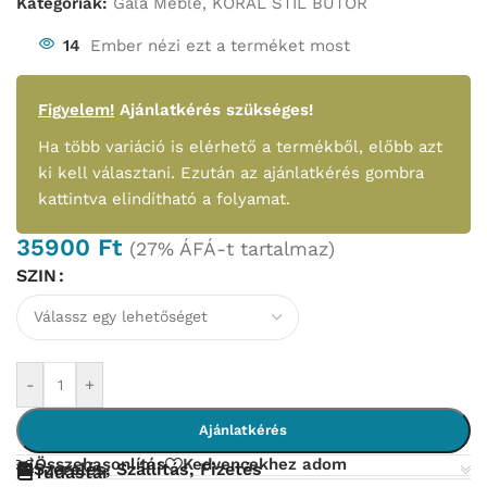
Kategóriák:
Gala Meble
,
KORAL STÍL BÚTOR
14
Ember nézi ezt a terméket most
Figyelem!
Ajánlatkérés szükséges!
Ha több variáció is elérhető a termékből, előbb azt
ki kell választani. Ezután az ajánlatkérés gombra
kattintva elindítható a folyamat.
35900
Ft
(27% ÁFÁ-t tartalmaz)
SZIN
-
+
Ajánlatkérés
Összehasonlítás
Kedvencekhez adom
Szerelés, Szállítás, Fizetés
Tudástár