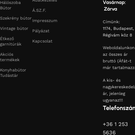
Vasárnap:
Hálószoba
Bútor
Zárva
Á.SZ.F.
Szekrény bútor
Impresszum
Címünk:
Vintage bútor
1174, Budapest,
Pályázat
Régivám köz 8
Étkező
Kapcsolat
garnitúrák
Weboldalunkon
Akciós
az összes ár
termékek
bruttó (Áfát-t
már tartalmazz
Konyhabútor
Tudástár
A kis- és
nagykereskedel
ár, jelenleg
ugyanaz!!!
Telefonszá
+36 1 253
5636