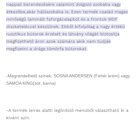
nappali berendezésére valamint dolgozó szobába vagy
étkezőbe,akár hálószobába is. Ezen termék család magas
minőségű laminált faforgácslapból és a frontok MDF
díszketeléccel készülnek. Ebből kifolyólag a nagy értékű
rusztikus bútorok érzését és látvány világát biztosítja
megfizethető áron azok számára akik nem tudják
megfizetni a drága tömörfa bútorokat.
-Megrendelhető színek: SOSNA ANDERSEN (Fehér krém) vagy
SAMOA KING(söt. barna)
-A termék leírás alatti legördülő menüből választható ki a
kívánt szín.