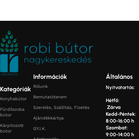
Információk
Általános
Rólunk
Nyitvatartás:
Kategóriák
Bemutatóterem
Konyhabútor
Hétfő:
Zárva
Szerelés, Szállítás, Fizetés
Fürdőszoba
Kedd-Péntek:
bútor
Ajándékkártya
8:00-16:00 h
Kárpitozott
Szombat:
GY.I.K.
bútor
9:00-14:00 h
Adatkezelés