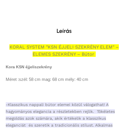
Leírás
KORAL SYSTEM "KSN ÉJJELI SZEKRÉNY ELEM" –
ELEMES SZEKRÉNY – Bútor
Kora KSN éjjeliszekrény
Méret
:szél: 58 cm mag: 68 cm mély: 40 cm
-Klasszikus nappali bútor elemei közül válogathat! A
hagyományos elegancia a részletekben rejlik. Tökéletes
megoldás azok számára, akik értékelik a klasszikus
eleganciát és szeretik a tradicionális stílust. Alkalmas