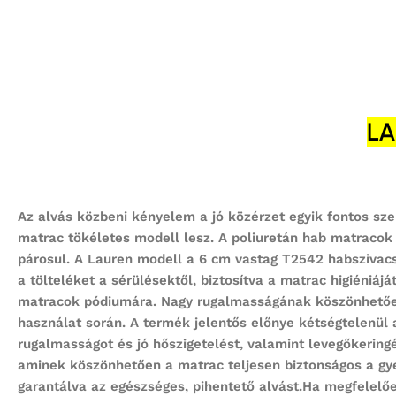
LA
Az alvás közbeni kényelem a jó közérzet egyik fontos sz
matrac tökéletes modell lesz. A poliuretán hab matracok
párosul. A Lauren modell a 6 cm vastag T2542 habszivacs 
a tölteléket a sérülésektől, biztosítva a matrac higiéniáj
matracok pódiumára. Nagy rugalmasságának köszönhetően
használat során. A termék jelentős előnye kétségtelenül
rugalmasságot és jó hőszigetelést, valamint levegőkeringé
aminek köszönhetően a matrac teljesen biztonságos a gyer
garantálva az egészséges, pihentető alvást.Ha megfelelőe