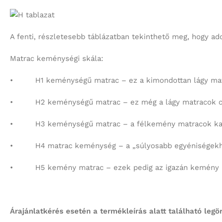
A fenti, részletesebb táblázatban tekinthető meg, hogy ad
Matrac keménységi skála:
• H1 keménységű matrac – ez a kimondottan lágy matra
• H2 keménységű matrac – ez még a lágy matracok csoport
• H3 keménységű matrac – a félkemény matracok kategóri
• H4 matrac keménység – a „súlyosabb egyéniségekhez” i
• H5 kemény matrac – ezek pedig az igazán kemény matr
Árajánlatkérés esetén a termékleírás alatt található legö