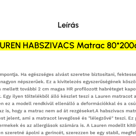
Leírás
UREN HABSZIVACS Matrac 80*20
empontja. Ha egészséges alvást szeretne biztosítani, fektes
 nagyon népszerűek. Ez a kivitelezés egyszerűségének köszö
mellett további 2 cm magas HR profilozott habréteget kapott
át. Egy ilyen töltelékből álló készlet teszi a Lauren matrac
 ez a modell rendkívül ellenálló a deformációkkal és a cs
 az is, hogy a matrac nem ad át rezgéseket.A habszivacs ma
st jelent, ami a matracot levegőssé és "lélegzővé" teszi. Ez 
mekek és az allergiások számára is. A Lauren modellt kitöl
n szeretné ápolni a gerincét, szerezzen be egy stabil, megf