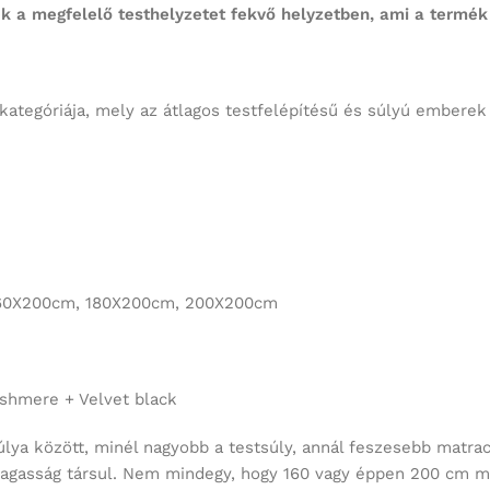
k a megfelelő testhelyzetet fekvő helyzetben, ami a termék h
egóriája, mely az átlagos testfelépítésű és súlyú em
X200cm, 180X200cm, 200X200cm
hmere + Velvet black
ya között, minél nagyobb a testsúly, annál feszesebb matrac
agasság társul. Nem mindegy, hogy 160 vagy éppen 200 cm ma