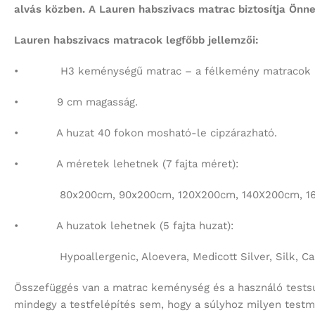
alvás közben. A Lauren habszivacs matrac biztosítja Önne
Lauren habszivacs matracok legfőbb jellemzői:
• H3 keménységű matrac – a félkemény matracok kat
• 9 cm magasság.
• A huzat 40 fokon mosható-le cipzárazható.
• A méretek lehetnek (7 fajta méret):
80x200cm, 90x200cm, 120X200cm, 140X200cm, 160
• A huzatok lehetnek (5 fajta huzat):
Hypoallergenic, Aloevera, Medicott Silver, Silk, Cas
Összefüggés van a matrac keménység és a használó testsúl
mindegy a testfelépítés sem, hogy a súlyhoz milyen testm