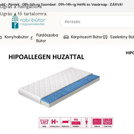
edd - Péntek : 08h-16h-ig Szombat : 09h-14h-ig Hétfő és Vasárnap : ZÁRVA!
Ugrás a navigációra
Ugrás a fő tartalomra
Fürdőszoba
Konyhabútor
Kárpitozott Bútor
Szekrény Bú
Bútor
Kezdőlap
/
Bútor
/
Ágybetét, matrac, párna
/
LAUREN HABSZIV