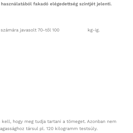
asználatából fakadó elégedettség szintjét jelenti.
berek számára javasolt 70-től 100 kg-ig.
 kell, hogy meg tudja tartani a tömeget. Azonban nem
gassághoz társul pl. 120 kilogramm testsúly.