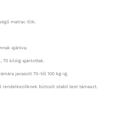
égű matrac illik.
nak ajánlva.
0 kilóig ajánlottak.
ára javasolt 70-től 100 kg-ig.
endelkezőknek biztosít stabil test támaszt.