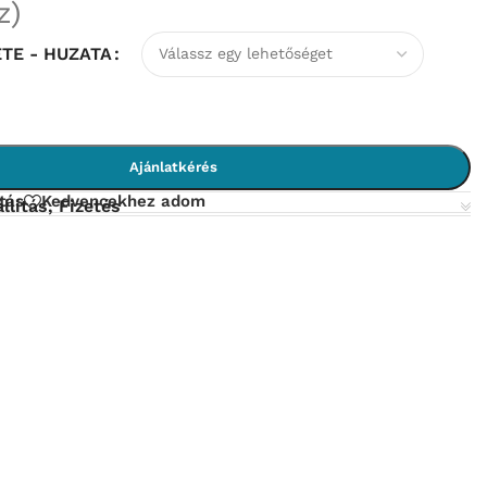
z)
TE - HUZATA
Ajánlatkérés
tás
Kedvencekhez adom
llítás, Fizetés