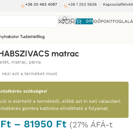
+36 20 463 4097
+36 1 253 5636
Kapcsolatfelvét
0
Ft
IDŐPONTFOGLAL
nyhabútor Tudástár
Blog
HABSZIVACS matrac
etét, matrac, párna
 nézi ezt a terméket most
nlatkérés szükséges!
ció is elérhető a termékből, előbb azt ki kell választani.
ánlatkérés gombra kattintva elindítható a folyamat.
0
Ft
–
81950
Ft
(27% ÁFÁ-t