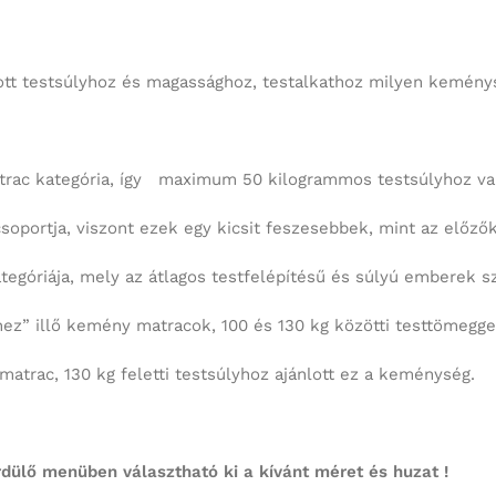
ott testsúlyhoz és magassághoz, testalkathoz milyen keménys
c kategória, így maximum 50 kilogrammos testsúlyhoz van
ja, viszont ezek egy kicsit feszesebbek, mint az előzők, 7
ája, mely az átlagos testfelépítésű és súlyú emberek szám
llő kemény matracok, 100 és 130 kg közötti testtömeggel r
ac, 130 kg feletti testsúlyhoz ajánlott ez a keménység.
rdülő menüben választható ki a kívánt méret és huzat !