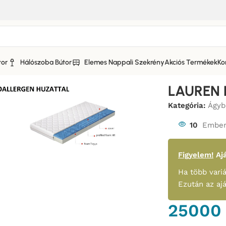
tor
Hálószoba Bútor
Elemes Nappali Szekrény
Akciós Termékek
Ko
ACS matrac
LAUREN 
Kategória:
Ágyb
10
Ember
Figyelem!
Ajá
Ha több variá
Ezután az aj
2500