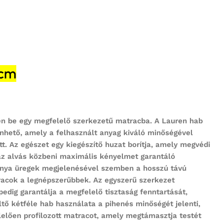
0cm
sen be egy megfelelő szerkezetű matracba. A Lauren hab
nhető, amely a felhasznált anyag kiváló minőségével
. Az egészet egy kiegészítő huzat borítja, amely megvédi
ot az alvás közbeni maximális kényelmet garantáló
únya üregek megjelenésével szemben a hosszú távú
tracok a legnépszerűbbek. Az egyszerű szerkezet
pedig garantálja a megfelelő tisztaság fenntartását,
tő kétféle hab használata a pihenés minőségét jelenti,
elelően profilozott matracot, amely megtámasztja testét