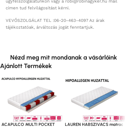
ACAPULCO MULTI POCKET
LAUREN HABSZIVACS matrac
matrac
Ágybetét, matrac, párna
Ágybetét, matrac, párna
25000
Ft
–
81950
Ft
(27%
58240
Ft
–
179060
Ft
(27%
ÁFÁ-t tartalmaz)
ÁFÁ-t tartalmaz)
Opciók választása
Opciók választása
LAUREN HABSZIVACS matrac
ACAPULCO MULTI POCKET
matrac
Információk
Általános