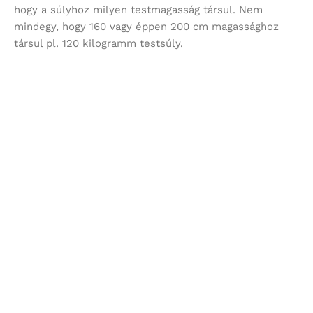
hogy a súlyhoz milyen testmagasság társul. Nem
mindegy, hogy 160 vagy éppen 200 cm magassághoz
társul pl. 120 kilogramm testsúly.
A fenti, részletesebb táblázatban tekinthető meg, hogy
adott testsúlyhoz és magassághoz, testalkathoz milyen
keménységű matrac illik.
Matrac keménységi skála:
• H1 keménységű matrac – ez a kimondottan lágy
matrac kategória, így maximum 50 kilogrammos
testsúlyhoz vannak ajánlva.
• H2 keménységű matrac – ez még a lágy
matracok csoportja, viszont ezek egy kicsit
feszesebbek, mint az előzők, 70 kilóig ajánlottak.