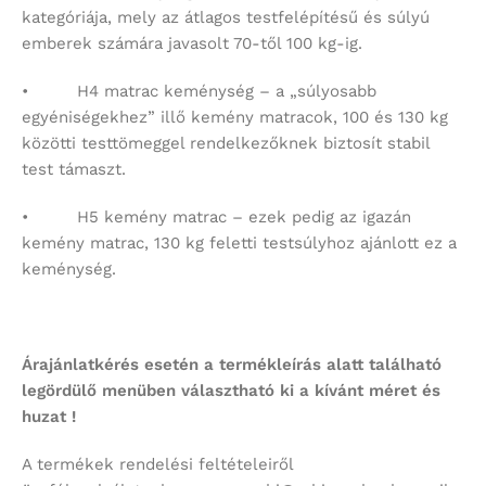
A termékek rendelési feltételeiről
ügyfélszolgálatunkon vagy a robi@robinagyker.hu mail
címen tud felvilágosítást kérni.
VEVŐSZOLGÁLAT TEL :06-20-463-4097 Az árak
tájékoztatóak, árváltozás jogát fenntartjuk.
Nézd meg mit mondanak a vásárlóink
Ajánlott Termékek