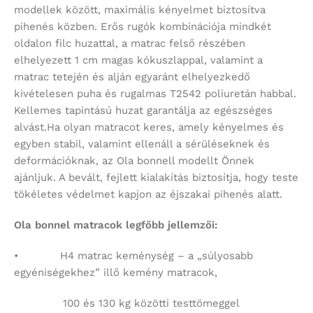
modellek között, maximális kényelmet biztosítva
pihenés közben. Erős rugók kombinációja mindkét
oldalon filc huzattal, a matrac felső részében
elhelyezett 1 cm magas kókuszlappal, valamint a
matrac tetején és alján egyaránt elhelyezkedő
kivételesen puha és rugalmas T2542 poliuretán habbal.
Kellemes tapintású huzat garantálja az egészséges
alvást.Ha olyan matracot keres, amely kényelmes és
egyben stabil, valamint ellenáll a sérüléseknek és
deformációknak, az Ola bonnell modellt Önnek
ajánljuk. A bevált, fejlett kialakítás biztosítja, hogy teste
tökéletes védelmet kapjon az éjszakai pihenés alatt.
Ola bonnel matracok legfőbb jellemzői:
• H4 matrac keménység – a „súlyosabb
egyéniségekhez” illő kemény matracok,
100 és 130 kg közötti testtömeggel