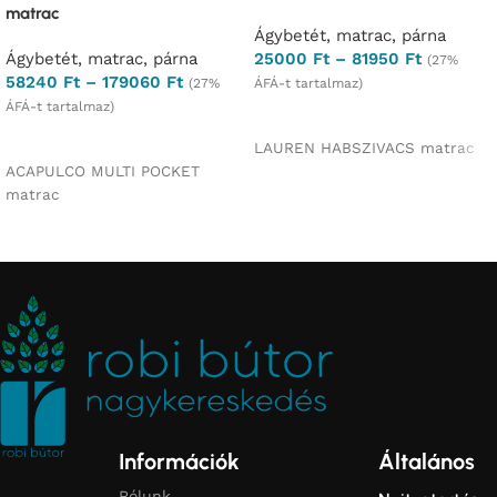
Rólunk
Nyitvatartás:
Kategóriák
Bemutatóterem
Konyhabútor
Hétfő:
Zárva
Szerelés, Szállítás, Fizetés
Fürdőszoba
Kedd-Péntek:
bútor
Ajándékkártya
8:00-16:00 h
Kárpitozott
Szombat:
GY.I.K.
bútor
9:00-14:00 h
Adatkezelés
Vasárnap:
Hálószoba
Bútor
Zárva
Á.SZ.F.
Szekrény bútor
Impresszum
Címünk:
Vintage bútor
1174, Budapest,
Pályázat
Régivám köz 8
Étkező
Kapcsolat
garnitúrák
Weboldalunkon
Akciós
az összes ár
termékek
bruttó (Áfát-t
már tartalmazz
Konyhabútor