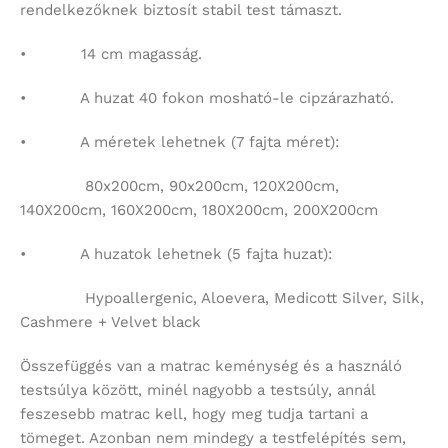
rendelkezőknek biztosít stabil test támaszt.
• 14 cm magasság.
• A huzat 40 fokon mosható-le cipzárazható.
• A méretek lehetnek (7 fajta méret):
80x200cm, 90x200cm, 120X200cm,
140X200cm, 160X200cm, 180X200cm, 200X200cm
• A huzatok lehetnek (5 fajta huzat):
Hypoallergenic, Aloevera, Medicott Silver, Silk,
Cashmere + Velvet black
Összefüggés van a matrac keménység és a használó
testsúlya között, minél nagyobb a testsúly, annál
feszesebb matrac kell, hogy meg tudja tartani a
tömeget. Azonban nem mindegy a testfelépítés sem,