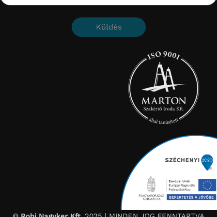
©
Robi Nagyker Kft.
2025 | MINDEN JOG FENNTARTVA
Made by
VISIONARY SYSTEMS
Sütiket használunk ahhoz, hogy igazán jó élményt
nyújtsunk a böngészés közben. Ha hozzájárulsz
ehhez, akkor sokat segítesz nekünk és hálásak
leszünk.
TÖBB INFÓ
Elfogadom