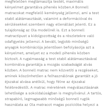
megfelelően megtámasztja testét, maximális
kényelmet garantálva pihenés közben.A Bonnell
matracokat megfelelő keménység jellemzi, ami a test
stabil alátámasztását, valamint a deformációval és
sérülésekkel szembeni nagy ellenállást jelenti. Ez a
tulajdonság az Ola modellnél is. Ezt a bonnell
matractípust a kidolgozottság és a részletekre való
odafigyelés jellemzi. A bevált, legjobb minőségű
anyagok kombinációja jelentősen befolyásolja azt a
kényelmet, amelyet ez a modell pihenés közben
biztosít. A rugalmasság a test stabil alátámasztásával
kombinálva garantálja a mozgás szabadságát alvás
közben. A bonnell matrac nem közvetíti a rezgéseket,
aminek köszönhetően a felhasználónak garantált a jó
éjszakai alvása anélkül, hogy félne az éjszakai
felébredéstől. A matrac méretének megválasztásának
lehetősége a sokoldalúságban is megnyilvánul .A tartós,
strapabíró, legmagasabb minőségű bonnell rugók
használata az Ola matracot magas pozícióba helyezi a