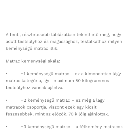
• H3 keménységű matrac – a félkemény matracok
kategóriája, mely az átlagos testfelépítésű és súlyú
emberek számára javasolt 70-től 100 kg-ig.
• H4 matrac keménység – a „súlyosabb
egyéniségekhez” illő kemény matracok, 100 és 130 kg
közötti testtömeggel rendelkezőknek biztosít stabil
test támaszt.
• H5 kemény matrac – ezek pedig az igazán
kemény matrac, 130 kg feletti testsúlyhoz ajánlott ez a
keménység.
Árajánlatkérés esetén a termékleírás alatt található
legördülő menüben választható ki a kívánt méret és
huzat !