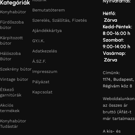
Tudástár
A kis- és
nagykereskedel
ár, jelenleg
ugyanaz!!!
Telefonszá
+36 1 253
5636
+36 20 463
4097
Iratkozz fel és kapsz egy meglepetést!