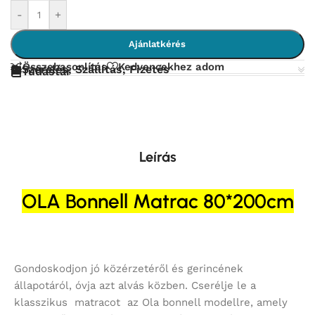
-
+
Ajánlatkérés
Összehasonlítás
Kedvencekhez adom
Szerelés, Szállítás, Fizetés
Tudástár
Leírás
OLA Bonnell Matrac 80*200cm
Gondoskodjon jó közérzetéről és gerincének
állapotáról, óvja azt alvás közben. Cserélje le a
klasszikus matracot az Ola bonnell modellre, amely