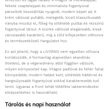
letisztult és tágas hatású. A világos fa munkalappal,
fekete csapteleppel és minimalista fogantyúval
párosított összeállítás nyugodt, modern képet ad. A
krém változat puhább, melegebb, kicsit klasszikusabb
irányba mozdul el, főleg ha sötétebb pulttal és rézszínű
fogantyúval társul. A szürke változat elegánsabb, kissé
városiasabb karakterű, míg a zöld kifejezetten otthonos
és természetközeli hangulatot hoz.
Ez azt jelenti, hogy a LIVORNO nem egyetlen stílusra
korlátozódik. A formavilág alapvetően skandináv
ihletésű, de a végeredmény attól függően változik,
milyen környezetet kap. Világos padlóval és fehér fallal
könnyedebb, modern hatást kelt, sötétebb háttérrel és
hangsúlyosabb fogantyúval sokkal karakteresebb tud
lenni. Ugyanaz a front tehát többféle lakberendezési
elképzeléshez is használható.
Tárolás és napi használat