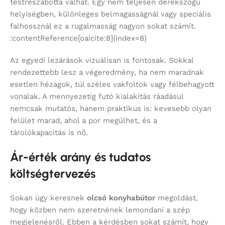
testreszabottá válhat. Egy nem teljesen derékszögű
helyiségben, különleges belmagasságnál vagy speciális
falhossznál ez a rugalmasság nagyon sokat számít.
:contentReference[oaicite:8]{index=8}
Az egyedi lezárások vizuálisan is fontosak. Sokkal
rendezettebb lesz a végeredmény, ha nem maradnak
esetlen hézagok, túl széles vakfoltok vagy félbehagyott
vonalak. A mennyezetig futó kialakítás ráadásul
nemcsak mutatós, hanem praktikus is: kevesebb olyan
felület marad, ahol a por megülhet, és a
tárolókapacitás is nő.
Ár-érték arány és tudatos
költségtervezés
Sokan úgy keresnek
olcsó konyhabútor
megoldást,
hogy közben nem szeretnének lemondani a szép
megjelenésről. Ebben a kérdésben sokat számít, hogy