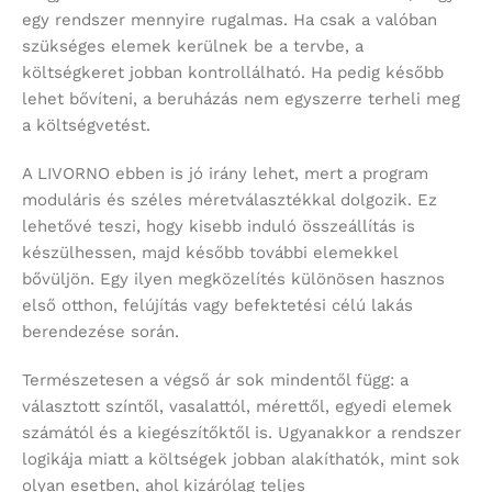
egy rendszer mennyire rugalmas. Ha csak a valóban
szükséges elemek kerülnek be a tervbe, a
költségkeret jobban kontrollálható. Ha pedig később
lehet bővíteni, a beruházás nem egyszerre terheli meg
a költségvetést.
A LIVORNO ebben is jó irány lehet, mert a program
moduláris és széles méretválasztékkal dolgozik. Ez
lehetővé teszi, hogy kisebb induló összeállítás is
készülhessen, majd később további elemekkel
bővüljön. Egy ilyen megközelítés különösen hasznos
első otthon, felújítás vagy befektetési célú lakás
berendezése során.
Természetesen a végső ár sok mindentől függ: a
választott színtől, vasalattól, mérettől, egyedi elemek
számától és a kiegészítőktől is. Ugyanakkor a rendszer
logikája miatt a költségek jobban alakíthatók, mint sok
olyan esetben, ahol kizárólag teljes