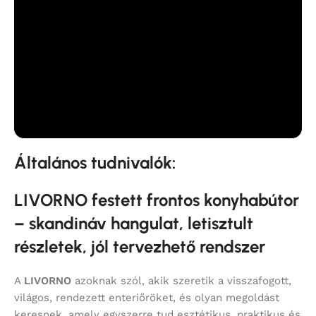
Általános tudnivalók:
LIVORNO festett frontos konyhabútor
– skandináv hangulat, letisztult
részletek, jól tervezhető rendszer
A
LIVORNO
azoknak szól, akik szeretik a visszafogott,
világos, rendezett enteriőröket, és olyan megoldást
keresnek, amely egyszerre tud esztétikus, praktikus és