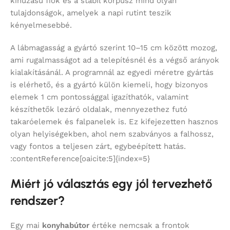
kihúzású fiók és a stabil korpusz mind olyan
tulajdonságok, amelyek a napi rutint teszik
kényelmesebbé.
A lábmagasság a gyártó szerint 10–15 cm között mozog,
ami rugalmasságot ad a telepítésnél és a végső arányok
kialakításánál. A programnál az egyedi méretre gyártás
is elérhető, és a gyártó külön kiemeli, hogy bizonyos
elemek 1 cm pontossággal igazíthatók, valamint
készíthetők lezáró oldalak, mennyezethez futó
takaróelemek és falpanelek is. Ez kifejezetten hasznos
olyan helyiségekben, ahol nem szabványos a falhossz,
vagy fontos a teljesen zárt, egybeépített hatás.
:contentReference[oaicite:5]{index=5}
Miért jó választás egy jól tervezhető
rendszer?
Egy mai
konyhabútor
értéke nemcsak a frontok