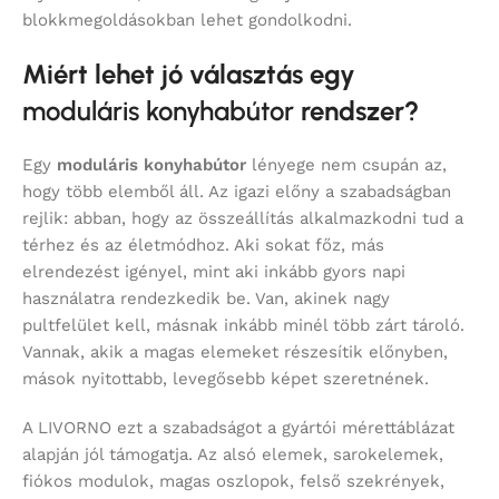
blokkmegoldásokban lehet gondolkodni.
Miért lehet jó választás egy
moduláris konyhabútor
rendszer?
Egy
moduláris konyhabútor
lényege nem csupán az,
hogy több elemből áll. Az igazi előny a szabadságban
rejlik: abban, hogy az összeállítás alkalmazkodni tud a
térhez és az életmódhoz. Aki sokat főz, más
elrendezést igényel, mint aki inkább gyors napi
használatra rendezkedik be. Van, akinek nagy
pultfelület kell, másnak inkább minél több zárt tároló.
Vannak, akik a magas elemeket részesítik előnyben,
mások nyitottabb, levegősebb képet szeretnének.
A LIVORNO ezt a szabadságot a gyártói mérettáblázat
alapján jól támogatja. Az alsó elemek, sarokelemek,
fiókos modulok, magas oszlopok, felső szekrények,