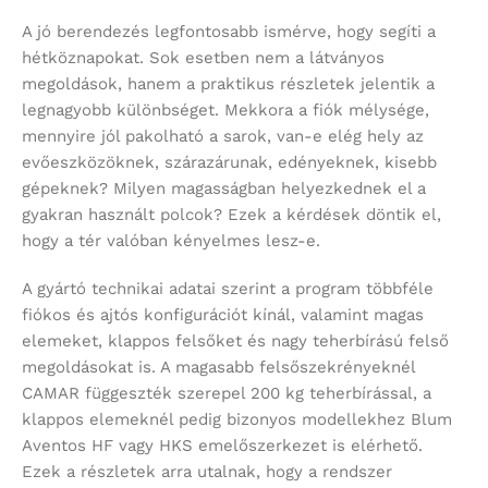
A jó berendezés legfontosabb ismérve, hogy segíti a
hétköznapokat. Sok esetben nem a látványos
megoldások, hanem a praktikus részletek jelentik a
legnagyobb különbséget. Mekkora a fiók mélysége,
mennyire jól pakolható a sarok, van-e elég hely az
evőeszközöknek, szárazárunak, edényeknek, kisebb
gépeknek? Milyen magasságban helyezkednek el a
gyakran használt polcok? Ezek a kérdések döntik el,
hogy a tér valóban kényelmes lesz-e.
A gyártó technikai adatai szerint a program többféle
fiókos és ajtós konfigurációt kínál, valamint magas
elemeket, klappos felsőket és nagy teherbírású felső
megoldásokat is. A magasabb felsőszekrényeknél
CAMAR függeszték szerepel 200 kg teherbírással, a
klappos elemeknél pedig bizonyos modellekhez Blum
Aventos HF vagy HKS emelőszerkezet is elérhető.
Ezek a részletek arra utalnak, hogy a rendszer