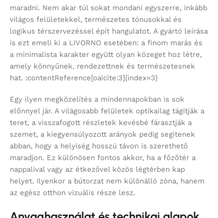
maradni. Nem akar túl sokat mondani egyszerre, inkább
világos felületekkel, természetes tónusokkal és
logikus térszervezéssel épít hangulatot. A gyártó leírása
is ezt emeli ki a LIVORNO esetében: a finom marás és
a minimalista karakter együtt olyan közeget hoz létre,
amely könnyűnek, rendezettnek és természetesnek
hat. :contentReference[oaicite:3]{index=3}
Egy ilyen megközelítés a mindennapokban is sok
előnnyel jár. A világosabb felületek optikailag tágítják a
teret, a visszafogott részletek kevésbé fárasztják a
szemet, a kiegyensúlyozott arányok pedig segítenek
abban, hogy a helyiség hosszú távon is szerethető
maradjon. Ez különösen fontos akkor, ha a főzőtér a
nappalival vagy az étkezővel közös légtérben kap
helyet. Ilyenkor a bútorzat nem különálló zóna, hanem
az egész otthon vizuális része lesz.
Anyaghasználat és technikai alapok