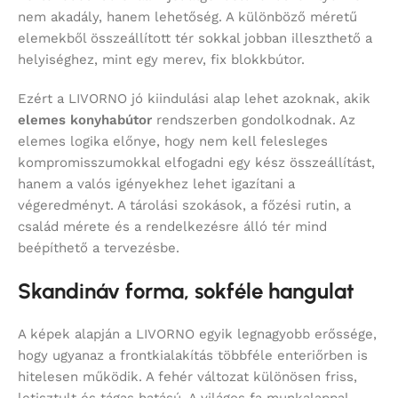
nem akadály, hanem lehetőség. A különböző méretű
elemekből összeállított tér sokkal jobban illeszthető a
helyiséghez, mint egy merev, fix blokkbútor.
Ezért a LIVORNO jó kiindulási alap lehet azoknak, akik
elemes konyhabútor
rendszerben gondolkodnak. Az
elemes logika előnye, hogy nem kell felesleges
kompromisszumokkal elfogadni egy kész összeállítást,
hanem a valós igényekhez lehet igazítani a
végeredményt. A tárolási szokások, a főzési rutin, a
család mérete és a rendelkezésre álló tér mind
beépíthető a tervezésbe.
Skandináv forma, sokféle hangulat
A képek alapján a LIVORNO egyik legnagyobb erőssége,
hogy ugyanaz a frontkialakítás többféle enteriőrben is
hitelesen működik. A fehér változat különösen friss,