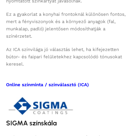
nyomtatott színkártyát javasolnak.
Ez a gyakorlat a konyhai frontoknál különösen fontos,
mert a fényviszonyok és a környező anyagok (fal,
munkalap, padló) jelentősen módosíthatják a
színérzetet.
Az ICA színvilága jó választás lehet, ha kifejezetten
bútor- és faipari felületekhez kapcsolódó tónusokat
keresel.
Online színminta / színválasztó (ICA)
SIGMA színskála