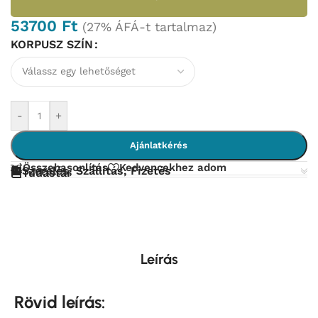
53700
Ft
(27% ÁFÁ-t tartalmaz)
KORPUSZ SZÍN
-
+
Ajánlatkérés
Összehasonlítás
Kedvencekhez adom
Szerelés, Szállítás, Fizetés
Tudástár
Leírás
Rövid leírás: