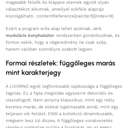
magasabb felsők és klappos elemek együtt olyan
választékot alkotnak, amellyel sokféle alaprajz
kiszolgálható. :contentReference[oaicite:9]{index=9}
Ezért a program erős alap lehet azoknak, akik
moduláris konyhabútor
rendszerben gondolkodnak, és
fontos nekik, hogy a végeredmény ne csak szép,
hanem valóban személyre szabott legyen.
Formai részletek: függőleges marás
mint karakterjegy
A LIVORNO egyik legfontosabb sajátossága a függőleges
tagolás. Ez a fajta megoldás egyszerre dekoratív és
visszafogott. Nem annyira klasszikus, mint egy mély
keretes marás, de sokkal izgalmasabb annál, mint egy
teljesen sík felület. Ettől a kollekció dinamikusabb,
mégsem lesz túl díszes. A függőleges vonalvezetés
ráadásul optikailag nyújtja a frontokat, így az egész