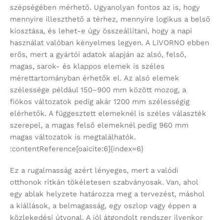
szépségében mérhető. Ugyanolyan fontos az is, hogy
mennyire illeszthető a térhez, mennyire logikus a belső
kiosztása, és lehet-e úgy összeállítani, hogy a napi
használat valóban kényelmes legyen. A LIVORNO ebben
erős, mert a gyártói adatok alapján az alsó, felső,
magas, sarok- és klappos elemek is széles
mérettartományban érhetők el. Az alsó elemek
szélessége például 150–900 mm között mozog, a
fiókos változatok pedig akár 1200 mm szélességig
elérhetők. A függesztett elemeknél is széles választék
szerepel, a magas felső elemeknél pedig 960 mm
magas változatok is megtalálhatók.
:contentReference[oaicite:6]{index=6}
Ez a rugalmasság azért lényeges, mert a valódi
otthonok ritkán tökéletesen szabványosak. Van, ahol
egy ablak helyzete határozza meg a tervezést, máshol
a kiállások, a belmagasság, egy oszlop vagy éppen a
közlekedési útvonal. A jól átgondolt rendszer ilyenkor