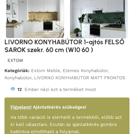
LIVORNO KONYHABÚTOR 1-ajtós FELSŐ
SAROK szekr. 60 cm (W10 60 )
EXTOM
Kategóriák:
Extom Meble
,
Elemes Konyhabútor
,
Konyhabútor
,
LIVORNO KONYHABÚTOR MATT FRONTOS
12
Ember nézi ezt a terméket most
Figyelem!
Ajánlatkérés szükséges!
Ha több variáció is elérhető a termékből, előbb azt
ki kell választani. Ezután az ajánlatkérés gombra
kattintva elindítható a folyamat.