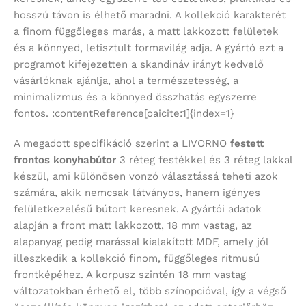
hosszú távon is élhető maradni. A kollekció karakterét
a finom függőleges marás, a matt lakkozott felületek
és a könnyed, letisztult formavilág adja. A gyártó ezt a
programot kifejezetten a skandináv irányt kedvelő
vásárlóknak ajánlja, ahol a természetesség, a
minimalizmus és a könnyed összhatás egyszerre
fontos. :contentReference[oaicite:1]{index=1}
A megadott specifikáció szerint a LIVORNO
festett
frontos konyhabútor
3 réteg festékkel és 3 réteg lakkal
készül, ami különösen vonzó választássá teheti azok
számára, akik nemcsak látványos, hanem igényes
felületkezelésű bútort keresnek. A gyártói adatok
alapján a front matt lakkozott, 18 mm vastag, az
alapanyag pedig marással kialakított MDF, amely jól
illeszkedik a kollekció finom, függőleges ritmusú
frontképéhez. A korpusz szintén 18 mm vastag
változatokban érhető el, több színopcióval, így a végső