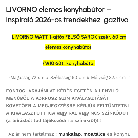
LIVORNO elemes konyhabútor –
inspiráló 2026-os trendekhez igazítva.
LIVORNO MATT 1-ajtós FELSŐ SAROK szekr. 60 cm
elemes konyhabútor
(W10 60)_konyhabútor
-Magasság 72 cm # Szélesség 60 cm # Mélység 32,5 cm #
FONTOS: ÁRAJÁNLAT KÉRÉS ESETÉN A LENYÍLÓ
MENÜBŐL A KORPUSZ SZÍN KIVÁLASZTÁSÁT
KÖVETŐEN A MEGJEGYZÉSBE KÉRJÜK FELTÜNTETNI
A KIVÁLASZTOTT ICA vagy RAL vagy NCS SZÍNKÓDOT
(a leírásból tud tájékozódni a színekről)!!!
Az ár nem tartalmaz :
munkalap
,
mos.tálca
és konyha