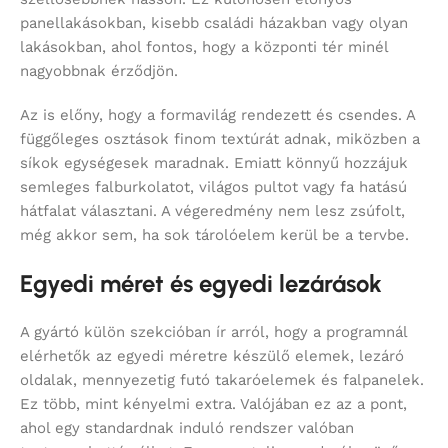
panellakásokban, kisebb családi házakban vagy olyan
lakásokban, ahol fontos, hogy a központi tér minél
nagyobbnak érződjön.
Az is előny, hogy a formavilág rendezett és csendes. A
függőleges osztások finom textúrát adnak, miközben a
síkok egységesek maradnak. Emiatt könnyű hozzájuk
semleges falburkolatot, világos pultot vagy fa hatású
hátfalat választani. A végeredmény nem lesz zsúfolt,
még akkor sem, ha sok tárolóelem kerül be a tervbe.
Egyedi méret és egyedi lezárások
A gyártó külön szekcióban ír arról, hogy a programnál
elérhetők az egyedi méretre készülő elemek, lezáró
oldalak, mennyezetig futó takaróelemek és falpanelek.
Ez több, mint kényelmi extra. Valójában ez az a pont,
ahol egy standardnak induló rendszer valóban