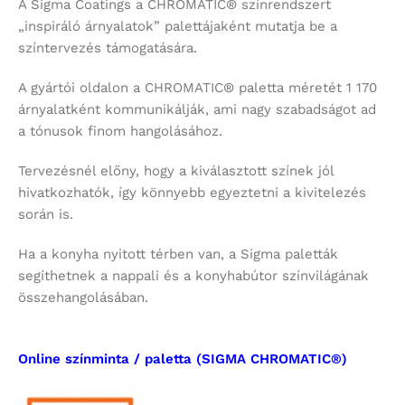
A Sigma Coatings a CHROMATIC® színrendszert
„inspiráló árnyalatok” palettájaként mutatja be a
színtervezés támogatására.
A gyártói oldalon a CHROMATIC® paletta méretét 1 170
árnyalatként kommunikálják, ami nagy szabadságot ad
a tónusok finom hangolásához.
Tervezésnél előny, hogy a kiválasztott színek jól
hivatkozhatók, így könnyebb egyeztetni a kivitelezés
során is.
Ha a konyha nyitott térben van, a Sigma paletták
segíthetnek a nappali és a konyhabútor színvilágának
összehangolásában.
Online színminta / paletta (SIGMA CHROMATIC®)