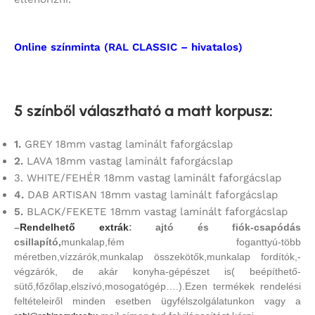
Online színminta (RAL CLASSIC – hivatalos)
5 színből választható a matt korpusz
:
1.
GREY 18mm vastag laminált faforgácslap
2.
LAVA 18mm vastag laminált faforgácslap
3. WHITE/FEHÉR 18mm vastag laminált faforgácslap
4.
DAB ARTISAN 18mm vastag laminált faforgácslap
5.
BLACK/FEKETE 18mm vastag laminált faforgácslap
–
Rendelhető extrák
: ajtó és fiók-csapódás
csillapító,
munkalap,fém foganttyú-több
méretben,vízzárók,munkalap összekötők,munkalap fordítók,-
végzárók, de akár konyha-gépészet is( beépíthető-
sütő,főzőlap,elszívó,mosogatógép….).Ezen termékek rendelési
feltételeiről minden esetben ügyfélszolgálatunkon vagy a