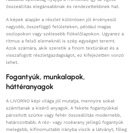
összeállítás elegánsabbnak és rendezettebbnek hat.
A képek alapján a részlet különösen jól érvényesül
nagyobb, összefüggő felületeken, például magas
oszlopokon vagy szélesebb fiókelőlapokon. Ugyanez a
ritmus a felső elemeknél is szép egységet teremt.
Azok számára, akik szeretik a finom textúrákat és a
visszafogott részletgazdagságot, ez kifejezetten vonzó
lehet.
Fogantyúk, munkalapok,
háttéranyagok
A LIVORNO képi világa jól mutatja, mennyire sokat
számítanak a kísérő anyagok. A fekete fogantyúkkal
párosított szürke vagy fehér összeállítás modernebb,
határozottabb. A réz- vagy rozéarany jellegű fogantyúk
melegebb, kifinomultabb irányba viszik a látványt, főleg