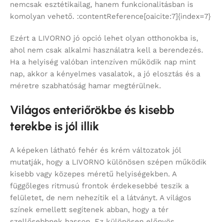
nemcsak esztétikailag, hanem funkcionalitásban is
komolyan vehető. :contentReference[oaicite:7]{index=7}
Ezért a LIVORNO jó opció lehet olyan otthonokba is,
ahol nem csak alkalmi használatra kell a berendezés.
Ha a helyiség valóban intenzíven működik nap mint
nap, akkor a kényelmes vasalatok, a jó elosztás és a
méretre szabhatóság hamar megtérülnek.
Világos enteriőrökbe és kisebb
terekbe is jól illik
A képeken látható fehér és krém változatok jól
mutatják, hogy a LIVORNO különösen szépen működik
kisebb vagy közepes méretű helyiségekben. A
függőleges ritmusú frontok érdekesebbé teszik a
felületet, de nem nehezítik el a látványt. A világos
színek emellett segítenek abban, hogy a tér
szellősebbnek hasson. Ez különösen előnyös