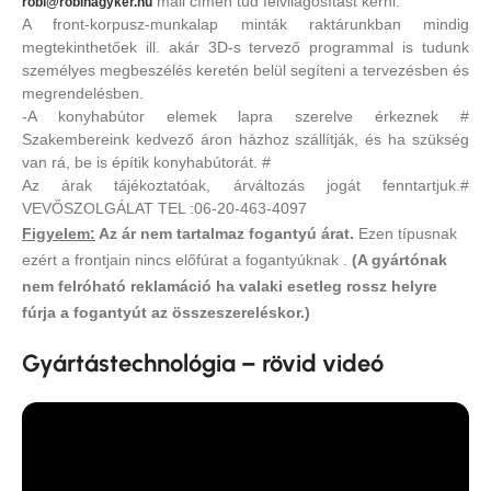
mail címen tud felvilágosítást kérni.
robi@robinagyker.hu
A front-korpusz-munkalap minták raktárunkban mindig
megtekinthetőek ill. akár 3D-s tervező programmal is tudunk
személyes megbeszélés keretén belül segíteni a tervezésben és
megrendelésben.
-A konyhabútor elemek lapra szerelve érkeznek #
Szakembereink kedvező áron házhoz szállítják, és ha szükség
van rá, be is építik konyhabútorát. #
Az árak tájékoztatóak, árváltozás jogát fenntartjuk.#
VEVŐSZOLGÁLAT TEL :06-20-463-4097
Figyelem:
Az ár nem tartalmaz fogantyú árat.
Ezen típusnak
ezért a frontjain nincs előfúrat a fogantyúknak .
(A gyártónak
nem felróható reklamáció ha valaki esetleg rossz helyre
fúrja a fogantyút az összeszereléskor.)
Gyártástechnológia – rövid videó