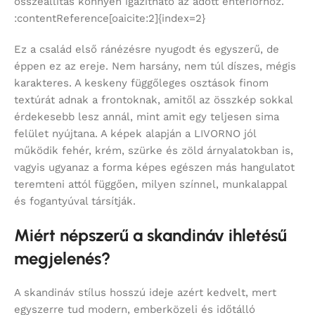
összeállítás könnyen igazítható az adott enteriőrhöz.
:contentReference[oaicite:2]{index=2}
Ez a család első ránézésre nyugodt és egyszerű, de
éppen ez az ereje. Nem harsány, nem túl díszes, mégis
karakteres. A keskeny függőleges osztások finom
textúrát adnak a frontoknak, amitől az összkép sokkal
érdekesebb lesz annál, mint amit egy teljesen sima
felület nyújtana. A képek alapján a LIVORNO jól
működik fehér, krém, szürke és zöld árnyalatokban is,
vagyis ugyanaz a forma képes egészen más hangulatot
teremteni attól függően, milyen színnel, munkalappal
és fogantyúval társítják.
Miért népszerű a skandináv ihletésű
megjelenés?
A skandináv stílus hosszú ideje azért kedvelt, mert
egyszerre tud modern, emberközeli és időtálló