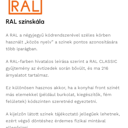
RAL színskála
A RAL a négyjegyű kódrendszerével széles körben
használt „közös nyelv” a színek pontos azonosítására
több iparágban.
A RAL-farben hivatalos leírása szerint a RAL CLASSIC
gyűjtemény az évtizedek során bővült, és ma 216
árnyalatot tartalmaz.
Ez különösen hasznos akkor, ha a konyhai front színét
más elemekkel (például burkolat, kiegészítők, fém
felületek) kódszinten szeretnéd egyeztetni.
A kijelzőn látott színek tájékoztató jellegűek lehetnek,
ezért végső döntéshez érdemes fizikai mintával
ellenőrizni.