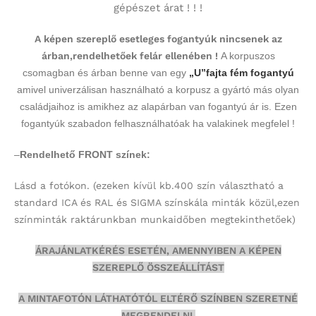
gépészet árat ! ! !
A képen szereplő esetleges fogantyúk nincsenek az
árban,rendelhetőek felár ellenében !
A korpuszos
csomagban és árban benne van egy
„U”fajta fém fogantyú
amivel univerzálisan használható a korpusz a gyártó más olyan
családjaihoz is amikhez az alapárban van fogantyú ár is. Ezen
fogantyúk szabadon felhasználhatóak ha valakinek megfelel !
–
Rendelhető FRONT színek:
Lásd a fotókon.
(ezeken kívül kb.400 szín választható a
standard ICA és RAL és SIGMA színskála minták közül,ezen
színminták
raktárunkban munkaidőben megtekinthetőek)
ÁRAJÁNLATKÉRÉS ESETÉN, AMENNYIBEN A KÉPEN
SZEREPLŐ ÖSSZEÁLLÍTÁST
A MINTAFOTÓN LÁTHATÓTÓL ELTÉRŐ SZÍNBEN SZERETNÉ
MEGRENDELNI,