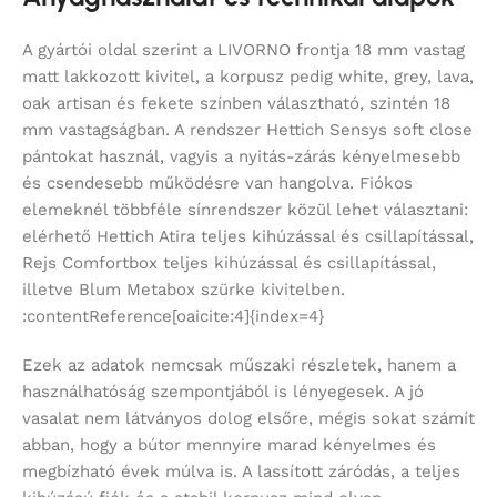
A gyártói oldal szerint a LIVORNO frontja 18 mm vastag
matt lakkozott kivitel, a korpusz pedig white, grey, lava,
oak artisan és fekete színben választható, szintén 18
mm vastagságban. A rendszer Hettich Sensys soft close
pántokat használ, vagyis a nyitás-zárás kényelmesebb
és csendesebb működésre van hangolva. Fiókos
elemeknél többféle sínrendszer közül lehet választani:
elérhető Hettich Atira teljes kihúzással és csillapítással,
Rejs Comfortbox teljes kihúzással és csillapítással,
illetve Blum Metabox szürke kivitelben.
:contentReference[oaicite:4]{index=4}
Ezek az adatok nemcsak műszaki részletek, hanem a
használhatóság szempontjából is lényegesek. A jó
vasalat nem látványos dolog elsőre, mégis sokat számít
abban, hogy a bútor mennyire marad kényelmes és
megbízható évek múlva is. A lassított záródás, a teljes