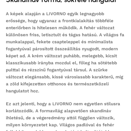
A képek alapján a LIVORNO egyik legnagyobb
erőssége, hogy ugyanaz a frontkialakítás többféle
enteriőrben is hitelesen működik. A fehér változat
különösen friss, letisztult és tágas hatású. A világos fa
munkalappal, fekete csapteleppel és minimalista
fogantyúval párosított összeállítás nyugodt, modern
képet ad. A krém változat puhább, melegebb, kicsit
klasszikusabb irányba mozdul el, főleg ha sötétebb
pulttal és rézszínű fogantyúval társul. A szürke
változat elegánsabb, kissé városiasabb karakterű, míg
a zöld kifejezetten otthonos és természetközeli
hangulatot hoz.
Ez azt jelenti, hogy a LIVORNO nem egyetlen stílusra
korlátozódik. A formavilág alapvetően skandináv
ihletésű, de a végeredmény attól függően változik,
milyen környezetet kap. Világos padlóval és fehér