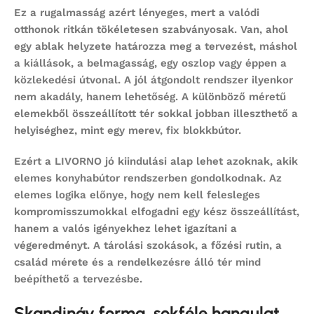
Ez a rugalmasság azért lényeges, mert a valódi
otthonok ritkán tökéletesen szabványosak. Van, ahol
egy ablak helyzete határozza meg a tervezést, máshol
a kiállások, a belmagasság, egy oszlop vagy éppen a
közlekedési útvonal. A jól átgondolt rendszer ilyenkor
nem akadály, hanem lehetőség. A különböző méretű
elemekből összeállított tér sokkal jobban illeszthető a
helyiséghez, mint egy merev, fix blokkbútor.
Ezért a LIVORNO jó kiindulási alap lehet azoknak, akik
elemes konyhabútor
rendszerben gondolkodnak. Az
elemes logika előnye, hogy nem kell felesleges
kompromisszumokkal elfogadni egy kész összeállítást,
hanem a valós igényekhez lehet igazítani a
végeredményt. A tárolási szokások, a főzési rutin, a
család mérete és a rendelkezésre álló tér mind
beépíthető a tervezésbe.
Skandináv forma, sokféle hangulat