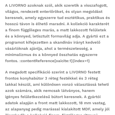
A
LIVORNO
azoknak szól, akik szeretik a visszafogott,
világos, rendezett enteriőröket, és olyan megoldást
keresnek, amely egyszerre tud esztétikus, praktikus és
hosszú távon is élhető maradni. A kollekció karakterét
a finom függőleges marás, a matt lakkozott felületek
és a könnyed, letisztult formavilág adja. A gyártó ezt a
programot kifejezetten a skandináv irányt kedvelő
vásárlóknak ajánlja, ahol a természetesség, a
minimalizmus és a könnyed összhatás egyszerre
fontos. :contentReference[oaicite:1]{index=1}
A megadott specifikáció szerint a LIVORNO
festett
frontos konyhabútor
3 réteg festékkel és 3 réteg
lakkal készül, ami különösen vonzó választássá teheti
azok számára, akik nemcsak látványos, hanem
igényes felületkezelésű bútort keresnek. A gyártói
adatok alapján a front matt lakkozott, 18 mm vastag,
az alapanyag pedig marással kialakított MDF, amely jól