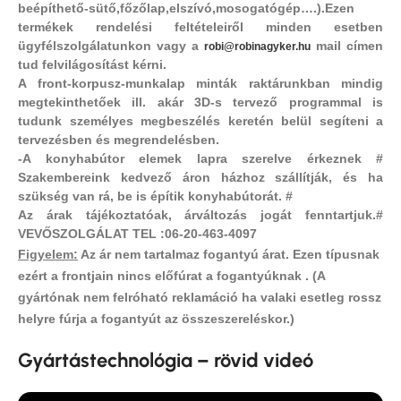
beépíthető-sütő,főzőlap,elszívó,mosogatógép….).Ezen
termékek rendelési feltételeiről minden esetben
ügyfélszolgálatunkon vagy a
mail címen
robi@robinagyker.hu
tud felvilágosítást kérni.
A front-korpusz-munkalap minták raktárunkban mindig
megtekinthetőek ill. akár 3D-s tervező programmal is
tudunk személyes megbeszélés keretén belül segíteni a
tervezésben és megrendelésben.
-A konyhabútor elemek lapra szerelve érkeznek #
Szakembereink kedvező áron házhoz szállítják, és ha
szükség van rá, be is építik konyhabútorát. #
Az árak tájékoztatóak, árváltozás jogát fenntartjuk.#
VEVŐSZOLGÁLAT TEL :06-20-463-4097
Figyelem:
Az ár nem tartalmaz fogantyú árat.
Ezen típusnak
ezért a frontjain nincs előfúrat a fogantyúknak .
(A
gyártónak nem felróható reklamáció ha valaki esetleg rossz
helyre fúrja a fogantyút az összeszereléskor.)
Gyártástechnológia – rövid videó