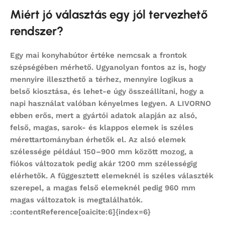
Miért jó választás egy jól tervezhető
rendszer?
Egy mai
konyhabútor
értéke nemcsak a frontok
szépségében mérhető. Ugyanolyan fontos az is, hogy
mennyire illeszthető a térhez, mennyire logikus a
belső kiosztása, és lehet-e úgy összeállítani, hogy a
napi használat valóban kényelmes legyen. A LIVORNO
ebben erős, mert a gyártói adatok alapján az alsó,
felső, magas, sarok- és klappos elemek is széles
mérettartományban érhetők el. Az alsó elemek
szélessége például 150–900 mm között mozog, a
fiókos változatok pedig akár 1200 mm szélességig
elérhetők. A függesztett elemeknél is széles választék
szerepel, a magas felső elemeknél pedig 960 mm
magas változatok is megtalálhatók.
:contentReference[oaicite:6]{index=6}