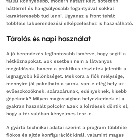
fallal könnyedebb, modern hatást kelt, sötétebb
háttérrel és hangsúlyosabb fogantyúval sokkal
karakteresebb tud lenni. Ugyanaz a front tehát
többféle lakberendezési elképzeléshez is használható.
Tárolás és napi használat
A jó berendezés legfontosabb ismérve, hogy segíti a
hétköznapokat. Sok esetben nem a látványos
megoldások, hanem a praktikus részletek jelentik a
legnagyobb különbséget. Mekkora a fiók mélysége,
mennyire jól pakolható a sarok, van-e elég hely az
evőeszközöknek, szárazárunak, edényeknek, kisebb
gépeknek? Milyen magasságban helyezkednek el a
gyakran használt polcok? Ezek a kérdések döntik el,
hogy a tér valóban kényelmes lesz-e.
A gyártó technikai adatai szerint a program többféle
fiókos és ajtós konfigurációt kínál, valamint magas