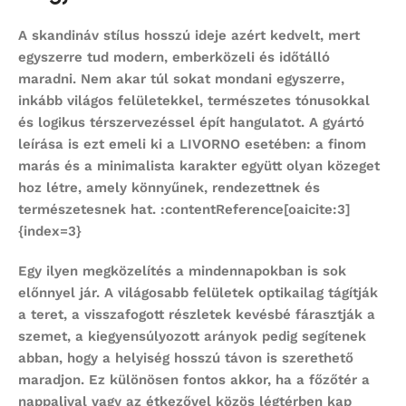
A skandináv stílus hosszú ideje azért kedvelt, mert
egyszerre tud modern, emberközeli és időtálló
maradni. Nem akar túl sokat mondani egyszerre,
inkább világos felületekkel, természetes tónusokkal
és logikus térszervezéssel épít hangulatot. A gyártó
leírása is ezt emeli ki a LIVORNO esetében: a finom
marás és a minimalista karakter együtt olyan közeget
hoz létre, amely könnyűnek, rendezettnek és
természetesnek hat. :contentReference[oaicite:3]
{index=3}
Egy ilyen megközelítés a mindennapokban is sok
előnnyel jár. A világosabb felületek optikailag tágítják
a teret, a visszafogott részletek kevésbé fárasztják a
szemet, a kiegyensúlyozott arányok pedig segítenek
abban, hogy a helyiség hosszú távon is szerethető
maradjon. Ez különösen fontos akkor, ha a főzőtér a
nappalival vagy az étkezővel közös légtérben kap