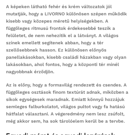
A képeken látható fehér és krém változatok jól
mutatják, hogy a LIVORNO különösen szépen működik
kisebb vagy közepes méretű helyiségekben. A
függőleges ritmusú frontok érdekesebbé teszik a
felületet, de nem nehezítik el a látványt. A világos
színek emellett segítenek abban, hogy a tér
szellősebbnek hasson. Ez különösen előnyös
panellakásokban, kisebb családi házakban vagy olyan
lakásokban, ahol fontos, hogy a központi tér minél
nagyobbnak érződjön.
Az is előny, hogy a formavilág rendezett és csendes. A
függőleges osztások finom textúrát adnak, miközben a
síkok egységesek maradnak. Emiatt könnyű hozzájuk
semleges falburkolatot, világos pultot vagy fa hatású
hátfalat választani. A végeredmény nem lesz zsúfolt,
még akkor sem, ha sok tárolóelem kerül be a tervbe.