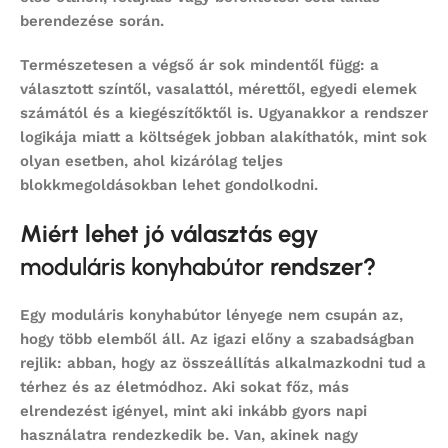
berendezése során.
Természetesen a végső ár sok mindentől függ: a
választott színtől, vasalattól, mérettől, egyedi elemek
számától és a kiegészítőktől is. Ugyanakkor a rendszer
logikája miatt a költségek jobban alakíthatók, mint sok
olyan esetben, ahol kizárólag teljes
blokkmegoldásokban lehet gondolkodni.
Miért lehet jó választás egy
moduláris konyhabútor
rendszer?
Egy
moduláris konyhabútor
lényege nem csupán az,
hogy több elemből áll. Az igazi előny a szabadságban
rejlik: abban, hogy az összeállítás alkalmazkodni tud a
térhez és az életmódhoz. Aki sokat főz, más
elrendezést igényel, mint aki inkább gyors napi
használatra rendezkedik be. Van, akinek nagy