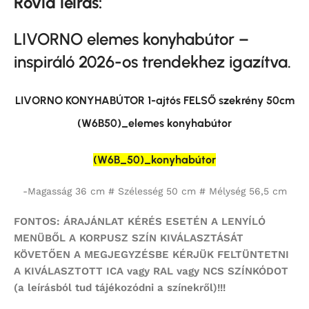
Rövid leírás:
LIVORNO elemes konyhabútor –
inspiráló 2026-os trendekhez igazítva.
LIVORNO KONYHABÚTOR 1-ajtós FELSŐ szekrény 50cm
(W6B50)_elemes konyhabútor
(W6B_50)_konyhabútor
-Magasság 36 cm # Szélesség 50 cm # Mélység 56,5 cm
FONTOS: ÁRAJÁNLAT KÉRÉS ESETÉN A LENYÍLÓ
MENÜBŐL A KORPUSZ SZÍN KIVÁLASZTÁSÁT
KÖVETŐEN A MEGJEGYZÉSBE KÉRJÜK FELTÜNTETNI
A KIVÁLASZTOTT ICA vagy RAL vagy NCS SZÍNKÓDOT
(a leírásból tud tájékozódni a színekről)!!!