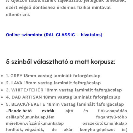
A kijelzőn látott színek tájékoztató jellegűek lehetnek,
ezért végső döntéshez érdemes fizikai mintával
ellenőrizni.
Online színminta (RAL CLASSIC – hivatalos)
5 színből választható a matt korpusz
:
1.
GREY 18mm vastag laminált faforgácslap
2.
LAVA 18mm vastag laminált faforgácslap
3. WHITE/FEHÉR 18mm vastag laminált faforgácslap
4.
DAB ARTISAN 18mm vastag laminált faforgácslap
5.
BLACK/FEKETE 18mm vastag laminált faforgácslap
–
Rendelhető extrák
: ajtó és fiók-csapódás
csillapító,
munkalap,fém foganttyú-több
méretben,vízzárók,munkalap összekötők,munkalap
fordítók,-végzárók, de akár konyha-gépészet is(