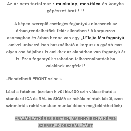
Az ár nem tartalmaz :
munkalap
,
mos.tálca
és konyha
gépészet árat ! ! !
A képen szereplő esetleges fogantyúk nincsenek az
árban,rendelhetőek felár ellenében !
A korpuszos
csomagban és árban benne van egy
„U”fajta fém fogantyú
amivel univerzálisan használható a korpusz a gyártó más
olyan családjaihoz is amikhez az alapárban van fogantyú ár
is. Ezen fogantyúk szabadon felhasználhatóak ha
valakinek megfelel !
–
Rendelhető FRONT színek:
Lásd a fotókon.
(ezeken kívül kb.400 szín választható a
standard ICA és RAL és SIGMA színskála minták közül,ezen
színminták
raktárunkban munkaidőben megtekinthetőek)
ÁRAJÁNLATKÉRÉS ESETÉN, AMENNYIBEN A KÉPEN
SZEREPLŐ ÖSSZEÁLLÍTÁST