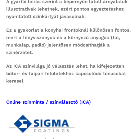
A gyártói leírás szerint a képernyőn látott árnyalatok
illusztratívak lehetnek, ezért pontos egyeztetéshez
nyomtatott színkártyát javasolnak.
Ez a gyakorlat a konyhai frontoknál különösen fontos,
mert a fényviszonyok és a környező anyagok (fal,
munkalap, padló) jelentősen módosíthatják a
színérzetet.
Az ICA színvilága jó választás lehet, ha kifejezetten
bútor- és faipari felületekhez kapcsolódó tónusokat
keresel.
Online színminta / színválasztó (ICA)