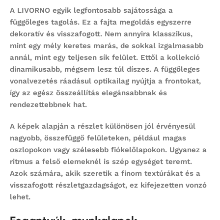
A LIVORNO egyik legfontosabb sajátossága a
függőleges tagolás. Ez a fajta megoldás egyszerre
dekoratív és visszafogott. Nem annyira klasszikus,
mint egy mély keretes marás, de sokkal izgalmasabb
annál, mint egy teljesen sík felület. Ettől a kollekció
dinamikusabb, mégsem lesz túl díszes. A függőleges
vonalvezetés ráadásul optikailag nyújtja a frontokat,
így az egész összeállítás elegánsabbnak és
rendezettebbnek hat.
A képek alapján a részlet különösen jól érvényesül
nagyobb, összefüggő felületeken, például magas
oszlopokon vagy szélesebb fiókelőlapokon. Ugyanez a
ritmus a felső elemeknél is szép egységet teremt.
Azok számára, akik szeretik a finom textúrákat és a
visszafogott részletgazdagságot, ez kifejezetten vonzó
lehet.