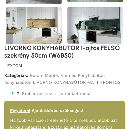
LIVORNO KONYHABÚTOR 1-ajtós FELSŐ
szekrény 50cm (W6B50)
EXTOM
Kategóriák:
Extom Meble
,
Elemes Konyhabútor
,
Konyhabútor
,
LIVORNO KONYHABÚTOR MATT FRONTOS
7
Ember nézi ezt a terméket most
Figyelem!
Ajánlatkérés szükséges!
Ha több variáció is elérhető a termékből, előbb azt
ki kell választani. Ezután az ajánlatkérés gombra