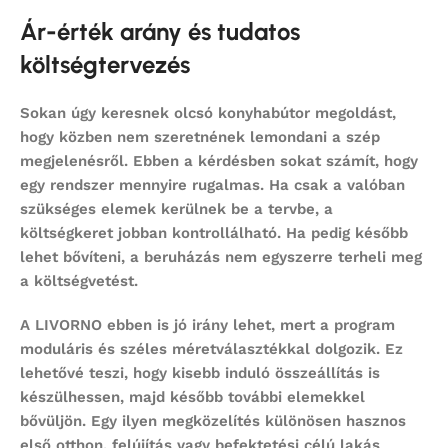
Ár-érték arány és tudatos
költségtervezés
Sokan úgy keresnek
olcsó konyhabútor
megoldást,
hogy közben nem szeretnének lemondani a szép
megjelenésről. Ebben a kérdésben sokat számít, hogy
egy rendszer mennyire rugalmas. Ha csak a valóban
szükséges elemek kerülnek be a tervbe, a
költségkeret jobban kontrollálható. Ha pedig később
lehet bővíteni, a beruházás nem egyszerre terheli meg
a költségvetést.
A LIVORNO ebben is jó irány lehet, mert a program
moduláris és széles méretválasztékkal dolgozik. Ez
lehetővé teszi, hogy kisebb induló összeállítás is
készülhessen, majd később további elemekkel
bővüljön. Egy ilyen megközelítés különösen hasznos
első otthon, felújítás vagy befektetési célú lakás