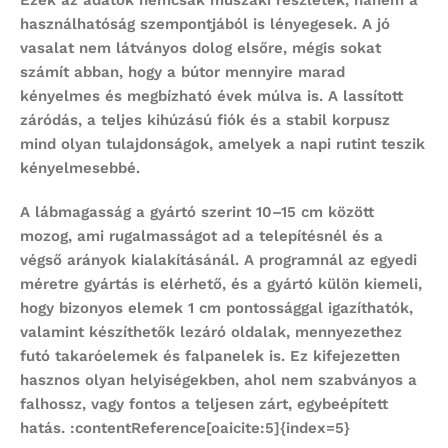
Ezek az adatok nemcsak műszaki részletek, hanem a
használhatóság szempontjából is lényegesek. A jó
vasalat nem látványos dolog elsőre, mégis sokat
számít abban, hogy a bútor mennyire marad
kényelmes és megbízható évek múlva is. A lassított
záródás, a teljes kihúzású fiók és a stabil korpusz
mind olyan tulajdonságok, amelyek a napi rutint teszik
kényelmesebbé.
A lábmagasság a gyártó szerint 10–15 cm között
mozog, ami rugalmasságot ad a telepítésnél és a
végső arányok kialakításánál. A programnál az egyedi
méretre gyártás is elérhető, és a gyártó külön kiemeli,
hogy bizonyos elemek 1 cm pontossággal igazíthatók,
valamint készíthetők lezáró oldalak, mennyezethez
futó takaróelemek és falpanelek is. Ez kifejezetten
hasznos olyan helyiségekben, ahol nem szabványos a
falhossz, vagy fontos a teljesen zárt, egybeépített
hatás. :contentReference[oaicite:5]{index=5}