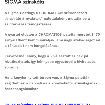
SIGMA színskála
A Sigma Coatings a CHROMATIC® színrendszert
„inspiráló árnyalatok” palettájaként mutatja be a
színtervezés támogatására.
A gyártói oldalon a CHROMATIC® paletta méretét 1 170
árnyalatként kommunikálják, ami nagy szabadságot ad
a tónusok finom hangolásához.
Tervezésnél előny, hogy a kiválasztott színek jól
hivatkozhatók, így könnyebb egyeztetni a kivitelezés
során is.
Ha a konyha nyitott térben van, a Sigma paletták
segíthetnek a nappali és a konyhabútor színvilágának
összehangolásában.
Online színminta / paletta (SIGMA CHROMATIC®)