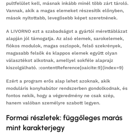
pultfelület kell, másnak inkább minél több zárt tároló.
Vannak, akik a magas elemeket részesítik előnyben,
mások nyitottabb, levegősebb képet szeretnének.
A LIVORNO ezt a szabadságot a gyártói mérettáblázat
alapján jól támogatja. Az alsó elemek, sarokelemek,
fiókos modulok, magas oszlopok, felső szekrények,
magasabb felsők és klappos elemek együtt olyan
választékot alkotnak, amellyel sokféle alaprajz
kiszolgálható. :contentReference[oaicite:9]{index=9}
Ezért a program erős alap lehet azoknak, akik
moduláris konyhabútor
rendszerben gondolkodnak, és
fontos nekik, hogy a végeredmény ne csak szép,
hanem valóban személyre szabott legyen.
Formai részletek: függőleges marás
mint karakterjegy