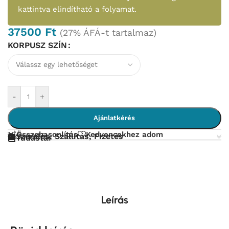
kattintva elindítható a folyamat.
37500
Ft
(27% ÁFÁ-t tartalmaz)
KORPUSZ SZÍN
-
+
Ajánlatkérés
Összehasonlítás
Kedvencekhez adom
Szerelés, Szállítás, Fizetés
Tudástár
Leírás