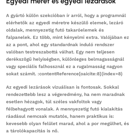
Egyedi méret és egyedi lezárások
A gyártó külön szekcióban ír arról, hogy a programnál
elérhetők az egyedi méretre készülő elemek, lezáró
oldalak, mennyezetig futó takaróelemek és
falpanelek. Ez több, mint kényelmi extra. Valójában ez
az a pont, ahol egy standardnak induló rendszer
valóban testreszabottá válhat. Egy nem teljesen
derékszögű helyiségben, különleges belmagasságnál
vagy speciális falhossznál ez a rugalmasság nagyon
sokat számít. :contentReference[oaicite:8]{index=8}
Az egyedi lezárások vizuálisan is fontosak. Sokkal
rendezettebb lesz a végeredmény, ha nem maradnak
esetlen hézagok, túl széles vakfoltok vagy
félbehagyott vonalak. A mennyezetig futó kialakítás
ráadásul nemcsak mutatós, hanem praktikus is:
kevesebb olyan felület marad, ahol a por megülhet, és
a tárolókapacitás is nő.