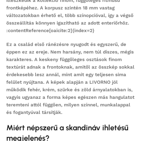
illeszkedik a kollekció finom, függőleges ritmusú
frontképéhez. A korpusz szintén 18 mm vastag
változatokban érhető el, több színopcióval, így a végső
összeállítás könnyen igazítható az adott enteriőrhöz.
:contentReference[oaicite:2]{index=2}
Ez a család első ránézésre nyugodt és egyszerű, de
éppen ez az ereje. Nem harsány, nem túl díszes, mégis
karakteres. A keskeny függőleges osztások finom
textúrát adnak a frontoknak, amitől az összkép sokkal
érdekesebb lesz annál, mint amit egy teljesen sima
felület nyújtana. A képek alapján a LIVORNO jól
működik fehér, krém, szürke és zöld árnyalatokban is,
vagyis ugyanaz a forma képes egészen más hangulatot
teremteni attól függően, milyen színnel, munkalappal
és fogantyúval társítják.
Miért népszerű a skandináv ihletésű
megjelenés?