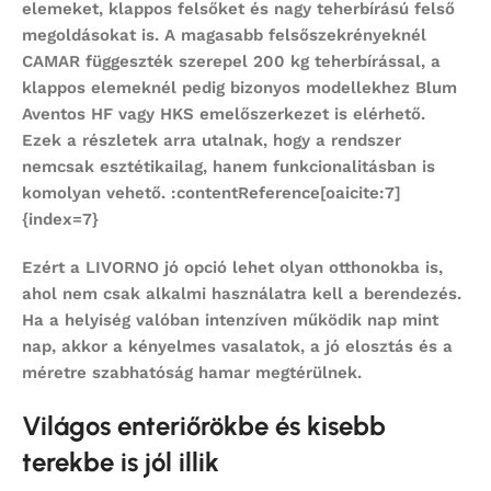
elemeket, klappos felsőket és nagy teherbírású felső
megoldásokat is. A magasabb felsőszekrényeknél
CAMAR függeszték szerepel 200 kg teherbírással, a
klappos elemeknél pedig bizonyos modellekhez Blum
Aventos HF vagy HKS emelőszerkezet is elérhető.
Ezek a részletek arra utalnak, hogy a rendszer
nemcsak esztétikailag, hanem funkcionalitásban is
komolyan vehető. :contentReference[oaicite:7]
{index=7}
Ezért a LIVORNO jó opció lehet olyan otthonokba is,
ahol nem csak alkalmi használatra kell a berendezés.
Ha a helyiség valóban intenzíven működik nap mint
nap, akkor a kényelmes vasalatok, a jó elosztás és a
méretre szabhatóság hamar megtérülnek.
Világos enteriőrökbe és kisebb
terekbe is jól illik