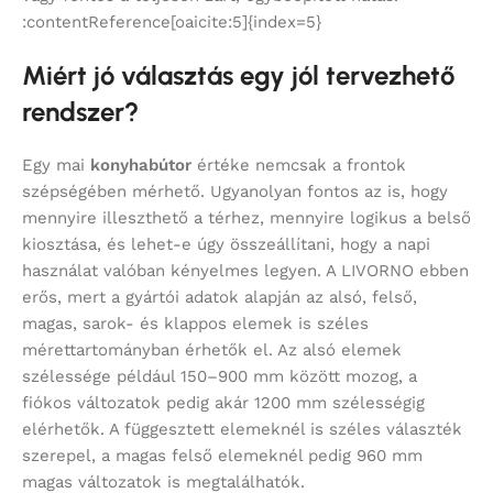
:contentReference[oaicite:5]{index=5}
Miért jó választás egy jól tervezhető
rendszer?
Egy mai
konyhabútor
értéke nemcsak a frontok
szépségében mérhető. Ugyanolyan fontos az is, hogy
mennyire illeszthető a térhez, mennyire logikus a belső
kiosztása, és lehet-e úgy összeállítani, hogy a napi
használat valóban kényelmes legyen. A LIVORNO ebben
erős, mert a gyártói adatok alapján az alsó, felső,
magas, sarok- és klappos elemek is széles
mérettartományban érhetők el. Az alsó elemek
szélessége például 150–900 mm között mozog, a
fiókos változatok pedig akár 1200 mm szélességig
elérhetők. A függesztett elemeknél is széles választék
szerepel, a magas felső elemeknél pedig 960 mm
magas változatok is megtalálhatók.