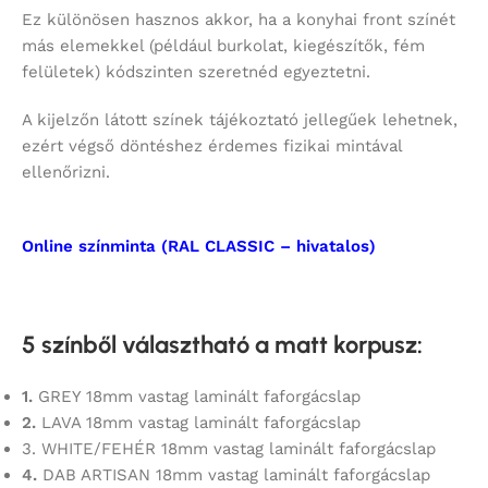
Ez különösen hasznos akkor, ha a konyhai front színét
más elemekkel (például burkolat, kiegészítők, fém
felületek) kódszinten szeretnéd egyeztetni.
A kijelzőn látott színek tájékoztató jellegűek lehetnek,
ezért végső döntéshez érdemes fizikai mintával
ellenőrizni.
Online színminta (RAL CLASSIC – hivatalos)
5 színből választható a matt korpusz
:
1.
GREY 18mm vastag laminált faforgácslap
2.
LAVA 18mm vastag laminált faforgácslap
3. WHITE/FEHÉR 18mm vastag laminált faforgácslap
4.
DAB ARTISAN 18mm vastag laminált faforgácslap