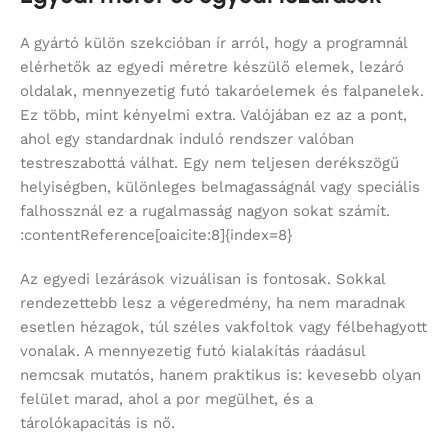
A gyártó külön szekcióban ír arról, hogy a programnál
elérhetők az egyedi méretre készülő elemek, lezáró
oldalak, mennyezetig futó takaróelemek és falpanelek.
Ez több, mint kényelmi extra. Valójában ez az a pont,
ahol egy standardnak induló rendszer valóban
testreszabottá válhat. Egy nem teljesen derékszögű
helyiségben, különleges belmagasságnál vagy speciális
falhossznál ez a rugalmasság nagyon sokat számít.
:contentReference[oaicite:8]{index=8}
Az egyedi lezárások vizuálisan is fontosak. Sokkal
rendezettebb lesz a végeredmény, ha nem maradnak
esetlen hézagok, túl széles vakfoltok vagy félbehagyott
vonalak. A mennyezetig futó kialakítás ráadásul
nemcsak mutatós, hanem praktikus is: kevesebb olyan
felület marad, ahol a por megülhet, és a
tárolókapacitás is nő.