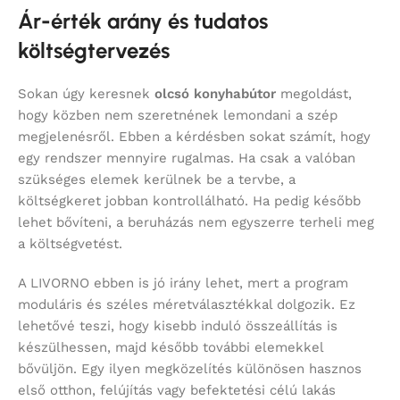
Ár-érték arány és tudatos
költségtervezés
Sokan úgy keresnek
olcsó konyhabútor
megoldást,
hogy közben nem szeretnének lemondani a szép
megjelenésről. Ebben a kérdésben sokat számít, hogy
egy rendszer mennyire rugalmas. Ha csak a valóban
szükséges elemek kerülnek be a tervbe, a
költségkeret jobban kontrollálható. Ha pedig később
lehet bővíteni, a beruházás nem egyszerre terheli meg
a költségvetést.
A LIVORNO ebben is jó irány lehet, mert a program
moduláris és széles méretválasztékkal dolgozik. Ez
lehetővé teszi, hogy kisebb induló összeállítás is
készülhessen, majd később további elemekkel
bővüljön. Egy ilyen megközelítés különösen hasznos
első otthon, felújítás vagy befektetési célú lakás