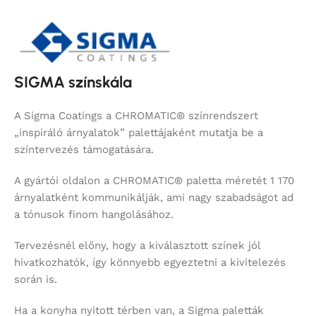
SIGMA színskála
A Sigma Coatings a CHROMATIC® színrendszert
„inspiráló árnyalatok” palettájaként mutatja be a
színtervezés támogatására.
A gyártói oldalon a CHROMATIC® paletta méretét 1 170
árnyalatként kommunikálják, ami nagy szabadságot ad
a tónusok finom hangolásához.
Tervezésnél előny, hogy a kiválasztott színek jól
hivatkozhatók, így könnyebb egyeztetni a kivitelezés
során is.
Ha a konyha nyitott térben van, a Sigma paletták