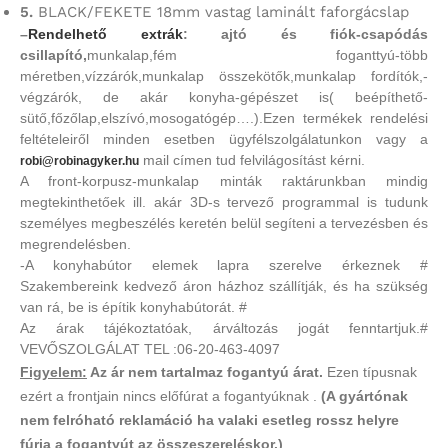
5.
BLACK/FEKETE 18mm vastag laminált faforgácslap
–
Rendelhető extrák
: ajtó és fiók-csapódás
csillapító,
munkalap,fém foganttyú-több
méretben,vízzárók,munkalap összekötők,munkalap fordítók,-
végzárók, de akár konyha-gépészet is( beépíthető-
sütő,főzőlap,elszívó,mosogatógép….).Ezen termékek rendelési
feltételeiről minden esetben ügyfélszolgálatunkon vagy a
mail címen tud felvilágosítást kérni.
robi@robinagyker.hu
A front-korpusz-munkalap minták raktárunkban mindig
megtekinthetőek ill. akár 3D-s tervező programmal is tudunk
személyes megbeszélés keretén belül segíteni a tervezésben és
megrendelésben.
-A konyhabútor elemek lapra szerelve érkeznek #
Szakembereink kedvező áron házhoz szállítják, és ha szükség
van rá, be is építik konyhabútorát. #
Az árak tájékoztatóak, árváltozás jogát fenntartjuk.#
VEVŐSZOLGÁLAT TEL :06-20-463-4097
Figyelem:
Az ár nem tartalmaz fogantyú árat.
Ezen típusnak
ezért a frontjain nincs előfúrat a fogantyúknak .
(A gyártónak
nem felróható reklamáció ha valaki esetleg rossz helyre
fúrja a fogantyút az összeszereléskor.)