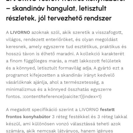
– skandináv hangulat, letisztult
részletek, jól tervezhető rendszer
A
LIVORNO
azoknak szól, akik szeretik a visszafogott,
világos, rendezett enteriőröket, és olyan megoldást
keresnek, amely egyszerre tud esztétikus, praktikus és
hosszú távon is élhető maradni. A kollekció karakterét
a finom függőleges marás, a matt lakkozott felületek
és a könnyed, letisztult formavilág adja. A gyártó ezt a
programot kifejezetten a skandináv irányt kedvelő
vásárlóknak ajánlja, ahol a természetesség, a
minimalizmus és a könnyed összhatás egyszerre
fontos. :contentReference[oaicite:1]{index=1}
A megadott specifikáció szerint a LIVORNO
festett
frontos konyhabútor
3 réteg festékkel és 3 réteg lakkal
készül, ami különösen vonzó választássá teheti azok
számára, akik nemcsak látványos, hanem igényes