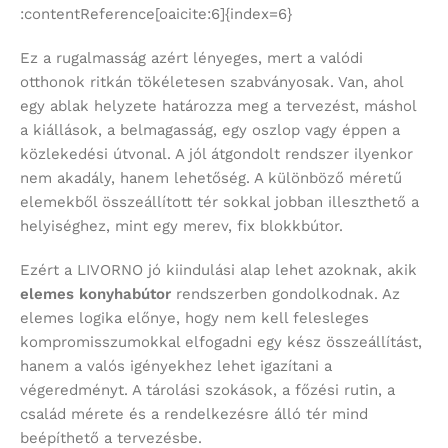
:contentReference[oaicite:6]{index=6}
Ez a rugalmasság azért lényeges, mert a valódi
otthonok ritkán tökéletesen szabványosak. Van, ahol
egy ablak helyzete határozza meg a tervezést, máshol
a kiállások, a belmagasság, egy oszlop vagy éppen a
közlekedési útvonal. A jól átgondolt rendszer ilyenkor
nem akadály, hanem lehetőség. A különböző méretű
elemekből összeállított tér sokkal jobban illeszthető a
helyiséghez, mint egy merev, fix blokkbútor.
Ezért a LIVORNO jó kiindulási alap lehet azoknak, akik
elemes konyhabútor
rendszerben gondolkodnak. Az
elemes logika előnye, hogy nem kell felesleges
kompromisszumokkal elfogadni egy kész összeállítást,
hanem a valós igényekhez lehet igazítani a
végeredményt. A tárolási szokások, a főzési rutin, a
család mérete és a rendelkezésre álló tér mind
beépíthető a tervezésbe.