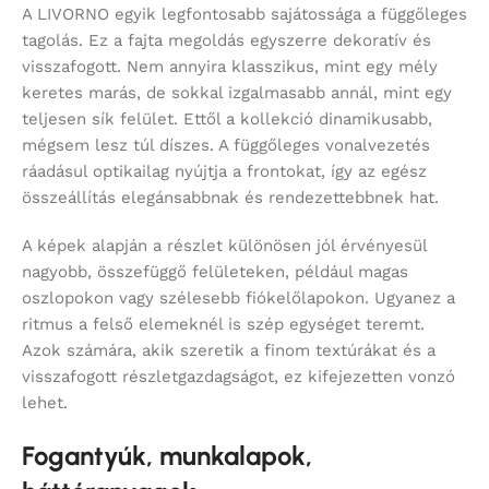
A LIVORNO egyik legfontosabb sajátossága a függőleges
tagolás. Ez a fajta megoldás egyszerre dekoratív és
visszafogott. Nem annyira klasszikus, mint egy mély
keretes marás, de sokkal izgalmasabb annál, mint egy
teljesen sík felület. Ettől a kollekció dinamikusabb,
mégsem lesz túl díszes. A függőleges vonalvezetés
ráadásul optikailag nyújtja a frontokat, így az egész
összeállítás elegánsabbnak és rendezettebbnek hat.
A képek alapján a részlet különösen jól érvényesül
nagyobb, összefüggő felületeken, például magas
oszlopokon vagy szélesebb fiókelőlapokon. Ugyanez a
ritmus a felső elemeknél is szép egységet teremt.
Azok számára, akik szeretik a finom textúrákat és a
visszafogott részletgazdagságot, ez kifejezetten vonzó
lehet.
Fogantyúk, munkalapok,