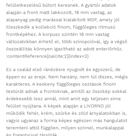
felületkezelésű bútort keresnek. A gyártói adatok
alapján a front matt lakkozott, 18 mm vastag, az
alapanyag pedig marással kialakított MDF, amely jól
illeszkedik a kollekció finom, függőleges ritmusú
frontképéhez. A korpusz szintén 18 mm vastag
változatokban érhető el, több színopcióval, így a végső
összeállítás könnyen igazítható az adott enteriőrhöz.
:contentReference[oaicite:2]{index=2}
Ez a család első ránézésre nyugodt és egyszerű, de
éppen ez az ereje. Nem harsány, nem túl díszes, mégis
karakteres. A keskeny függőleges osztások finom
textúrát adnak a frontoknak, amitől az összkép sokkal
érdekesebb lesz annál, mint amit egy teljesen sima
felület nyújtana. A képek alapján a LIVORNO jól
működik fehér, krém, szürke és zöld árnyalatokban is,
vagyis ugyanaz a forma képes egészen más hangulatot
teremteni attól függően, milyen színnel, munkalappal
és fogantyúval társítják.