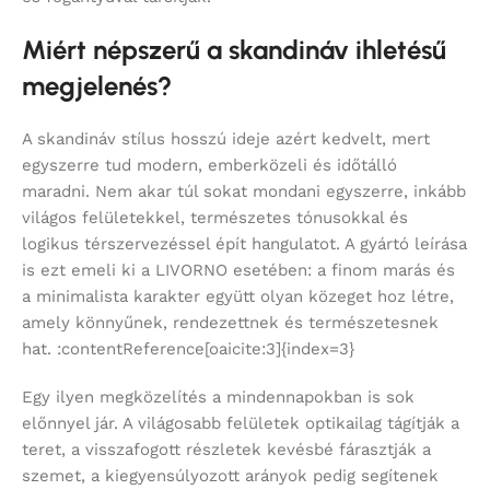
Miért népszerű a skandináv ihletésű
megjelenés?
A skandináv stílus hosszú ideje azért kedvelt, mert
egyszerre tud modern, emberközeli és időtálló
maradni. Nem akar túl sokat mondani egyszerre, inkább
világos felületekkel, természetes tónusokkal és
logikus térszervezéssel épít hangulatot. A gyártó leírása
is ezt emeli ki a LIVORNO esetében: a finom marás és
a minimalista karakter együtt olyan közeget hoz létre,
amely könnyűnek, rendezettnek és természetesnek
hat. :contentReference[oaicite:3]{index=3}
Egy ilyen megközelítés a mindennapokban is sok
előnnyel jár. A világosabb felületek optikailag tágítják a
teret, a visszafogott részletek kevésbé fárasztják a
szemet, a kiegyensúlyozott arányok pedig segítenek