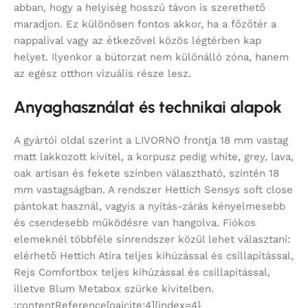
abban, hogy a helyiség hosszú távon is szerethető
maradjon. Ez különösen fontos akkor, ha a főzőtér a
nappalival vagy az étkezővel közös légtérben kap
helyet. Ilyenkor a bútorzat nem különálló zóna, hanem
az egész otthon vizuális része lesz.
Anyaghasználat és technikai alapok
A gyártói oldal szerint a LIVORNO frontja 18 mm vastag
matt lakkozott kivitel, a korpusz pedig white, grey, lava,
oak artisan és fekete színben választható, szintén 18
mm vastagságban. A rendszer Hettich Sensys soft close
pántokat használ, vagyis a nyitás-zárás kényelmesebb
és csendesebb működésre van hangolva. Fiókos
elemeknél többféle sínrendszer közül lehet választani:
elérhető Hettich Atira teljes kihúzással és csillapítással,
Rejs Comfortbox teljes kihúzással és csillapítással,
illetve Blum Metabox szürke kivitelben.
:contentReference[oaicite:4]{index=4}