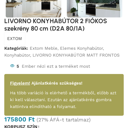
LIVORNO KONYHABÚTOR 2 FIÓKOS
szekrény 80 cm (D2A 80/1A)
EXTOM
Kategóriák:
Extom Meble
,
Elemes Konyhabútor
,
Konyhabútor
,
LIVORNO KONYHABÚTOR MATT FRONTOS
5
Ember nézi ezt a terméket most
Figyelem!
Ajánlatkérés szükséges!
Ha több variáció is elérhető a termékből, előbb azt
ki kell választani. Ezután az ajánlatkérés gombra
kattintva elindítható a folyamat.
175800
Ft
(27% ÁFÁ-t tartalmaz)
KORPUSZ SZÍN