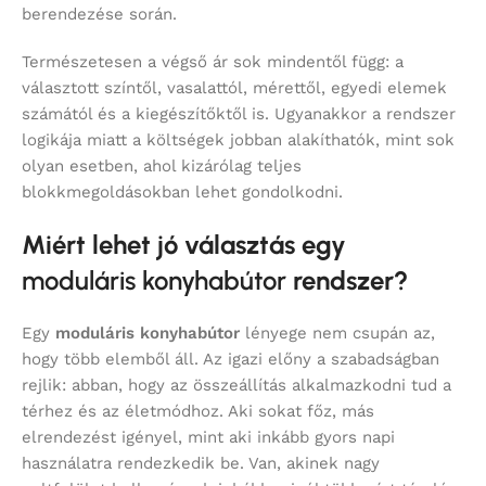
berendezése során.
Természetesen a végső ár sok mindentől függ: a
választott színtől, vasalattól, mérettől, egyedi elemek
számától és a kiegészítőktől is. Ugyanakkor a rendszer
logikája miatt a költségek jobban alakíthatók, mint sok
olyan esetben, ahol kizárólag teljes
blokkmegoldásokban lehet gondolkodni.
Miért lehet jó választás egy
moduláris konyhabútor
rendszer?
Egy
moduláris konyhabútor
lényege nem csupán az,
hogy több elemből áll. Az igazi előny a szabadságban
rejlik: abban, hogy az összeállítás alkalmazkodni tud a
térhez és az életmódhoz. Aki sokat főz, más
elrendezést igényel, mint aki inkább gyors napi
használatra rendezkedik be. Van, akinek nagy