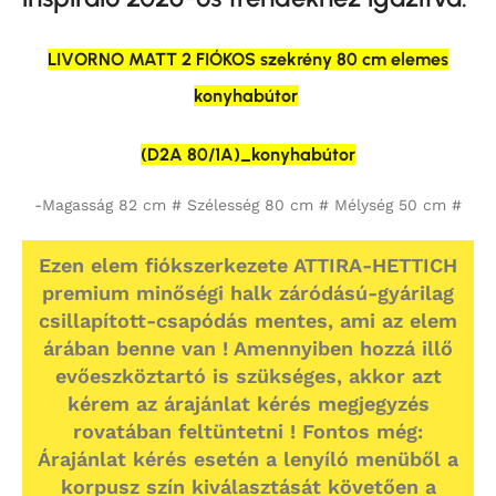
LIVORNO MATT 2 FIÓKOS szekrény 80 cm elemes
konyhabútor
(D2A 80/1A)_konyhabútor
-Magasság 82 cm # Szélesség 80 cm # Mélység 50 cm #
Ezen elem fiókszerkezete ATTIRA-HETTICH
premium minőségi halk záródású-gyárilag
csillapított-csapódás mentes, ami az elem
árában benne van ! Amennyiben hozzá illő
evőeszköztartó is szükséges, akkor azt
kérem az árajánlat kérés megjegyzés
rovatában feltüntetni ! Fontos még:
Árajánlat kérés esetén a lenyíló menüből a
korpusz szín kiválasztását követően a