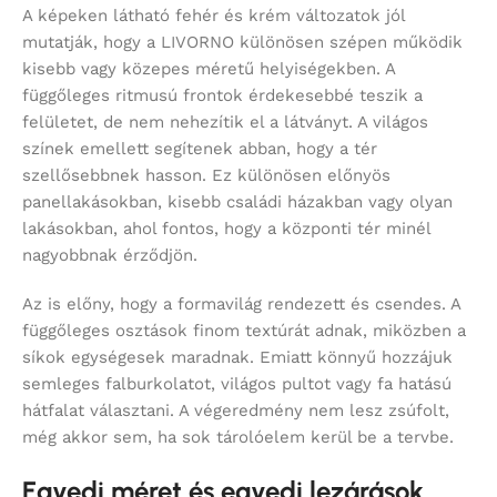
A képeken látható fehér és krém változatok jól
mutatják, hogy a LIVORNO különösen szépen működik
kisebb vagy közepes méretű helyiségekben. A
függőleges ritmusú frontok érdekesebbé teszik a
felületet, de nem nehezítik el a látványt. A világos
színek emellett segítenek abban, hogy a tér
szellősebbnek hasson. Ez különösen előnyös
panellakásokban, kisebb családi házakban vagy olyan
lakásokban, ahol fontos, hogy a központi tér minél
nagyobbnak érződjön.
Az is előny, hogy a formavilág rendezett és csendes. A
függőleges osztások finom textúrát adnak, miközben a
síkok egységesek maradnak. Emiatt könnyű hozzájuk
semleges falburkolatot, világos pultot vagy fa hatású
hátfalat választani. A végeredmény nem lesz zsúfolt,
még akkor sem, ha sok tárolóelem kerül be a tervbe.
Egyedi méret és egyedi lezárások