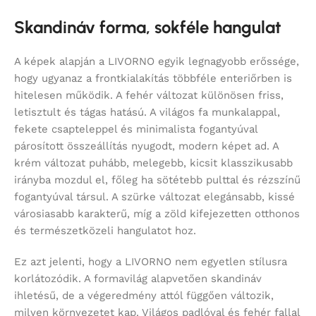
Skandináv forma, sokféle hangulat
A képek alapján a LIVORNO egyik legnagyobb erőssége,
hogy ugyanaz a frontkialakítás többféle enteriőrben is
hitelesen működik. A fehér változat különösen friss,
letisztult és tágas hatású. A világos fa munkalappal,
fekete csapteleppel és minimalista fogantyúval
párosított összeállítás nyugodt, modern képet ad. A
krém változat puhább, melegebb, kicsit klasszikusabb
irányba mozdul el, főleg ha sötétebb pulttal és rézszínű
fogantyúval társul. A szürke változat elegánsabb, kissé
városiasabb karakterű, míg a zöld kifejezetten otthonos
és természetközeli hangulatot hoz.
Ez azt jelenti, hogy a LIVORNO nem egyetlen stílusra
korlátozódik. A formavilág alapvetően skandináv
ihletésű, de a végeredmény attól függően változik,
milyen környezetet kap. Világos padlóval és fehér fallal