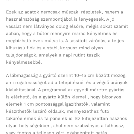
Ezek az adatok nemcsak műszaki részletek, hanem a
használhatóság szempontjából is lényegesek. A jó
vasalat nem látványos dolog elsőre, mégis sokat számít
abban, hogy a bútor mennyire marad kényelmes és
megbízható évek múlva is. A lassított záródás, a teljes
kihúzású fiók és a stabil korpusz mind olyan
tulajdonságok, amelyek a napi rutint teszik
kényelmesebbé.
A lábmagasság a gyártó szerint 10–15 cm között mozog,
ami rugalmasságot ad a telepítésnél és a végső arányok
kialakításánál. A programnál az egyedi méretre gyártás
is elérhető, és a gyártó külön kiemeli, hogy bizonyos
elemek 1 cm pontossággal igazíthatók, valamint
készíthetők lezáró oldalak, mennyezethez futó
takaróelemek és falpanelek is. Ez kifejezetten hasznos
olyan helyiségekben, ahol nem szabványos a falhossz,
vagy fontos a teljesen zárt, egybeépített hatás.