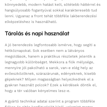
könnyedebb, modern hatást kelt, sötétebb háttérrel és
hangsúlyosabb fogantyúval sokkal karakteresebb tud
lenni. Ugyanaz a front tehát többféle lakberendezési
elképzeléshez is használható.
Tárolás és napi használat
A jó berendezés legfontosabb ismérve, hogy segíti a
hétköznapokat. Sok esetben nem a látványos
megoldások, hanem a praktikus részletek jelentik a
legnagyobb különbséget. Mekkora a fiók mélysége,
mennyire jól pakolható a sarok, van-e elég hely az
evőeszközöknek, szárazárunak, edényeknek, kisebb
gépeknek? Milyen magasságban helyezkednek el a
gyakran használt polcok? Ezek a kérdések döntik el,
hogy a tér valóban kényelmes lesz-e.
A gyártó technikai adatai szerint a program többféle
fiókos és ajtós konfigurációt kínál, valamint magas