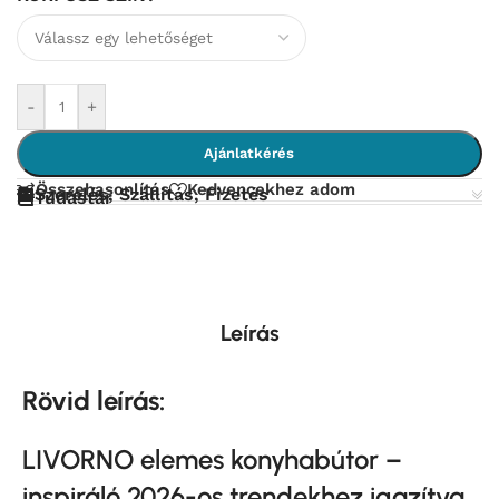
-
+
Ajánlatkérés
Összehasonlítás
Kedvencekhez adom
Szerelés, Szállítás, Fizetés
Tudástár
Leírás
Rövid leírás:
LIVORNO elemes konyhabútor –
inspiráló 2026-os trendekhez igazítva.