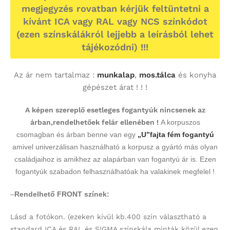
megjegyzés rovatban kérjük feltüntetni a
kívánt ICA vagy RAL vagy NCS színkódot
(ezen színskálákról lejjebb a leírásból lehet
tájékozódni) !!!
Az ár nem tartalmaz :
munkalap
,
mos.tálca
és konyha
gépészet árat ! ! !
A képen szereplő esetleges fogantyúk nincsenek az
árban,rendelhetőek felár ellenében !
A korpuszos
csomagban és árban benne van egy
„U”fajta fém fogantyú
amivel univerzálisan használható a korpusz a gyártó más olyan
családjaihoz is amikhez az alapárban van fogantyú ár is. Ezen
fogantyúk szabadon felhasználhatóak ha valakinek megfelel !
–
Rendelhető FRONT színek:
Lásd a fotókon.
(ezeken kívül kb.400 szín választható a
standard ICA és RAL és SIGMA színskála minták közül,ezen