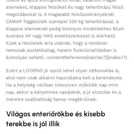
elemeket, klappos felsőket és nagy teherbírású felső
megoldásokat is. A magasabb felsőszekrényeknél
CAMAR függeszték szerepel 200 kg teherbírással, a
klappos elemeknél pedig bizonyos modellekhez Blum
Aventos HF vagy HKS emelőszerkezet is elérhető.
Ezek a részletek arra utalnak, hogy a rendszer
nemcsak esztétikailag, hanem funkcionalitásban is
komolyan vehető. :contentReference[oaicite:7]{index=7}
Ezért a LIVORNO jó opció lehet olyan otthonokba is,
ahol nem csak alkalmi használatra kell a berendezés.
Ha a helyiség valóban intenzíven működik nap mint
nap, akkor a kényelmes vasalatok, a jó elosztás és a
méretre szabhatóság hamar megtérülnek.
Világos enteriőrökbe és kisebb
terekbe is jól illik