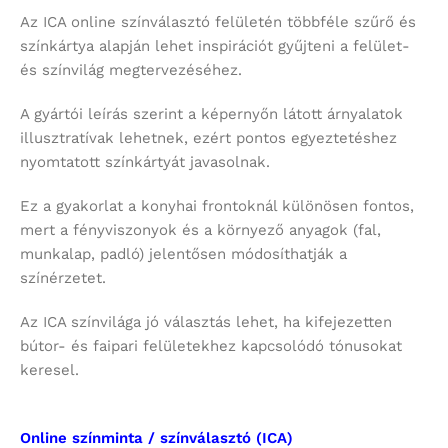
Az ICA online színválasztó felületén többféle szűrő és
színkártya alapján lehet inspirációt gyűjteni a felület-
és színvilág megtervezéséhez.
A gyártói leírás szerint a képernyőn látott árnyalatok
illusztratívak lehetnek, ezért pontos egyeztetéshez
nyomtatott színkártyát javasolnak.
Ez a gyakorlat a konyhai frontoknál különösen fontos,
mert a fényviszonyok és a környező anyagok (fal,
munkalap, padló) jelentősen módosíthatják a
színérzetet.
Az ICA színvilága jó választás lehet, ha kifejezetten
bútor- és faipari felületekhez kapcsolódó tónusokat
keresel.
Online színminta / színválasztó (ICA)