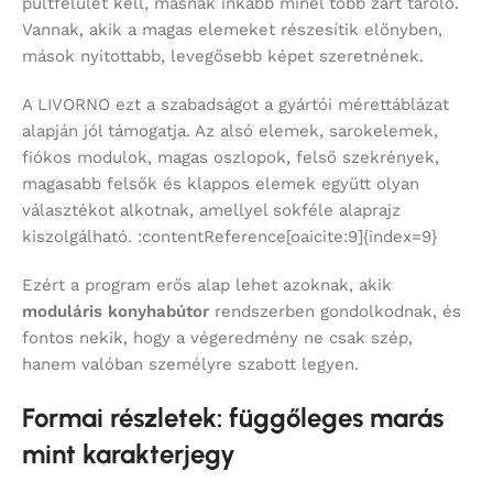
pultfelület kell, másnak inkább minél több zárt tároló.
Vannak, akik a magas elemeket részesítik előnyben,
mások nyitottabb, levegősebb képet szeretnének.
A LIVORNO ezt a szabadságot a gyártói mérettáblázat
alapján jól támogatja. Az alsó elemek, sarokelemek,
fiókos modulok, magas oszlopok, felső szekrények,
magasabb felsők és klappos elemek együtt olyan
választékot alkotnak, amellyel sokféle alaprajz
kiszolgálható. :contentReference[oaicite:9]{index=9}
Ezért a program erős alap lehet azoknak, akik
moduláris konyhabútor
rendszerben gondolkodnak, és
fontos nekik, hogy a végeredmény ne csak szép,
hanem valóban személyre szabott legyen.
Formai részletek: függőleges marás
mint karakterjegy