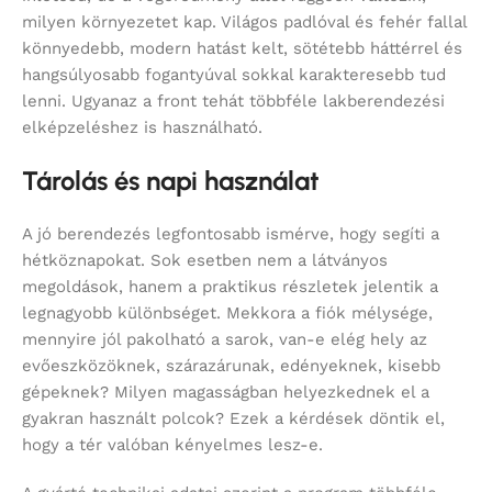
milyen környezetet kap. Világos padlóval és fehér fallal
könnyedebb, modern hatást kelt, sötétebb háttérrel és
hangsúlyosabb fogantyúval sokkal karakteresebb tud
lenni. Ugyanaz a front tehát többféle lakberendezési
elképzeléshez is használható.
Tárolás és napi használat
A jó berendezés legfontosabb ismérve, hogy segíti a
hétköznapokat. Sok esetben nem a látványos
megoldások, hanem a praktikus részletek jelentik a
legnagyobb különbséget. Mekkora a fiók mélysége,
mennyire jól pakolható a sarok, van-e elég hely az
evőeszközöknek, szárazárunak, edényeknek, kisebb
gépeknek? Milyen magasságban helyezkednek el a
gyakran használt polcok? Ezek a kérdések döntik el,
hogy a tér valóban kényelmes lesz-e.