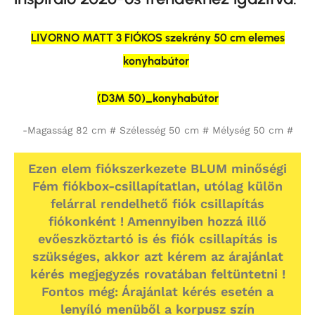
LIVORNO MATT 3 FIÓKOS szekrény 50 cm elemes
konyhabútor
(D3M 50)_konyhabútor
-Magasság 82 cm # Szélesség 50 cm # Mélység 50 cm #
Ezen elem fiókszerkezete BLUM minőségi
Fém fiókbox-csillapítatlan, utólag külön
felárral rendelhető fiók csillapítás
fiókonként ! Amennyiben hozzá illő
evőeszköztartó is és fiók csillapítás is
szükséges, akkor azt kérem az árajánlat
kérés megjegyzés rovatában feltüntetni !
Fontos még: Árajánlat kérés esetén a
lenyíló menüből a korpusz szín