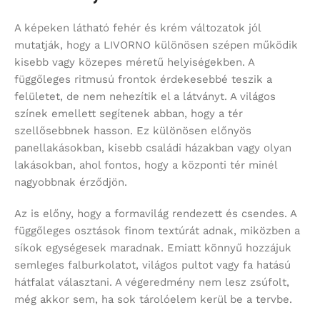
A képeken látható fehér és krém változatok jól
mutatják, hogy a LIVORNO különösen szépen működik
kisebb vagy közepes méretű helyiségekben. A
függőleges ritmusú frontok érdekesebbé teszik a
felületet, de nem nehezítik el a látványt. A világos
színek emellett segítenek abban, hogy a tér
szellősebbnek hasson. Ez különösen előnyös
panellakásokban, kisebb családi házakban vagy olyan
lakásokban, ahol fontos, hogy a központi tér minél
nagyobbnak érződjön.
Az is előny, hogy a formavilág rendezett és csendes. A
függőleges osztások finom textúrát adnak, miközben a
síkok egységesek maradnak. Emiatt könnyű hozzájuk
semleges falburkolatot, világos pultot vagy fa hatású
hátfalat választani. A végeredmény nem lesz zsúfolt,
még akkor sem, ha sok tárolóelem kerül be a tervbe.