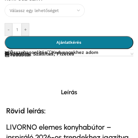
-
+
Ajánlatkérés
Összehasonlítás
Kedvencekhez adom
Szerelés, Szállítás, Fizetés
Tudástár
Leírás
Rövid leírás:
LIVORNO elemes konyhabútor –
inspiráló 2026-os trendekhez igazítva.