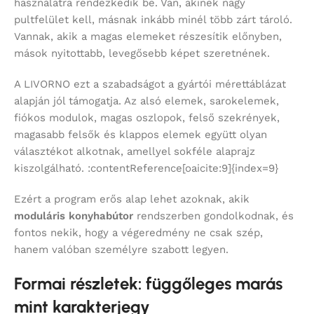
használatra rendezkedik be. Van, akinek nagy
pultfelület kell, másnak inkább minél több zárt tároló.
Vannak, akik a magas elemeket részesítik előnyben,
mások nyitottabb, levegősebb képet szeretnének.
A LIVORNO ezt a szabadságot a gyártói mérettáblázat
alapján jól támogatja. Az alsó elemek, sarokelemek,
fiókos modulok, magas oszlopok, felső szekrények,
magasabb felsők és klappos elemek együtt olyan
választékot alkotnak, amellyel sokféle alaprajz
kiszolgálható. :contentReference[oaicite:9]{index=9}
Ezért a program erős alap lehet azoknak, akik
moduláris konyhabútor
rendszerben gondolkodnak, és
fontos nekik, hogy a végeredmény ne csak szép,
hanem valóban személyre szabott legyen.
Formai részletek: függőleges marás
mint karakterjegy