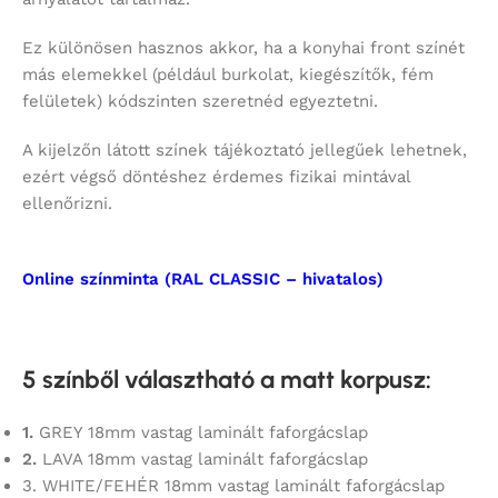
Ez különösen hasznos akkor, ha a konyhai front színét
más elemekkel (például burkolat, kiegészítők, fém
felületek) kódszinten szeretnéd egyeztetni.
A kijelzőn látott színek tájékoztató jellegűek lehetnek,
ezért végső döntéshez érdemes fizikai mintával
ellenőrizni.
Online színminta (RAL CLASSIC – hivatalos)
5 színből választható a matt korpusz
:
1.
GREY 18mm vastag laminált faforgácslap
2.
LAVA 18mm vastag laminált faforgácslap
3. WHITE/FEHÉR 18mm vastag laminált faforgácslap