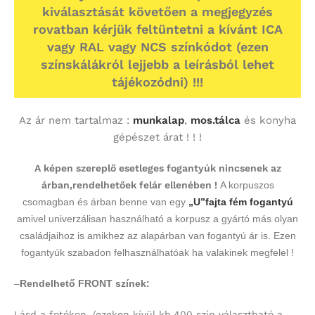
kiválasztását követően a megjegyzés
rovatban kérjük feltüntetni a kívánt ICA
vagy RAL vagy NCS színkódot (ezen
színskálákról lejjebb a leírásból lehet
tájékozódni) !!!
Az ár nem tartalmaz :
munkalap
,
mos.tálca
és konyha
gépészet árat ! ! !
A képen szereplő esetleges fogantyúk nincsenek az
árban,rendelhetőek felár ellenében !
A korpuszos
csomagban és árban benne van egy
„U”fajta fém fogantyú
amivel univerzálisan használható a korpusz a gyártó más olyan
családjaihoz is amikhez az alapárban van fogantyú ár is. Ezen
fogantyúk szabadon felhasználhatóak ha valakinek megfelel !
–
Rendelhető FRONT színek:
Lásd a fotókon.
(ezeken kívül kb.400 szín választható a