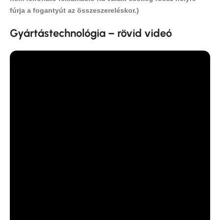
fúrja a fogantyút az összeszereléskor.)
Gyártástechnológia – rövid videó