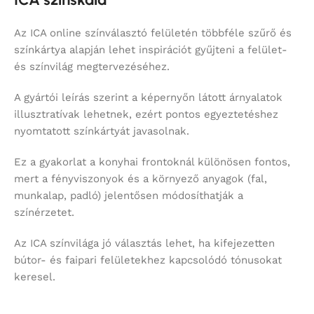
Az ICA online színválasztó felületén többféle szűrő és
színkártya alapján lehet inspirációt gyűjteni a felület-
és színvilág megtervezéséhez.
A gyártói leírás szerint a képernyőn látott árnyalatok
illusztratívak lehetnek, ezért pontos egyeztetéshez
nyomtatott színkártyát javasolnak.
Ez a gyakorlat a konyhai frontoknál különösen fontos,
mert a fényviszonyok és a környező anyagok (fal,
munkalap, padló) jelentősen módosíthatják a
színérzetet.
Az ICA színvilága jó választás lehet, ha kifejezetten
bútor- és faipari felületekhez kapcsolódó tónusokat
keresel.