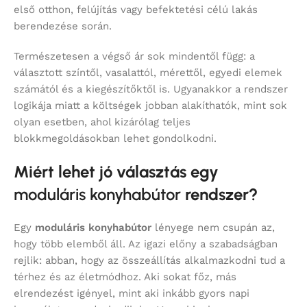
első otthon, felújítás vagy befektetési célú lakás
berendezése során.
Természetesen a végső ár sok mindentől függ: a
választott színtől, vasalattól, mérettől, egyedi elemek
számától és a kiegészítőktől is. Ugyanakkor a rendszer
logikája miatt a költségek jobban alakíthatók, mint sok
olyan esetben, ahol kizárólag teljes
blokkmegoldásokban lehet gondolkodni.
Miért lehet jó választás egy
moduláris konyhabútor
rendszer?
Egy
moduláris konyhabútor
lényege nem csupán az,
hogy több elemből áll. Az igazi előny a szabadságban
rejlik: abban, hogy az összeállítás alkalmazkodni tud a
térhez és az életmódhoz. Aki sokat főz, más
elrendezést igényel, mint aki inkább gyors napi