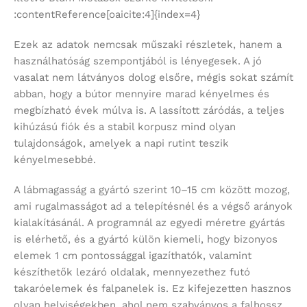
:contentReference[oaicite:4]{index=4}
Ezek az adatok nemcsak műszaki részletek, hanem a
használhatóság szempontjából is lényegesek. A jó
vasalat nem látványos dolog elsőre, mégis sokat számít
abban, hogy a bútor mennyire marad kényelmes és
megbízható évek múlva is. A lassított záródás, a teljes
kihúzású fiók és a stabil korpusz mind olyan
tulajdonságok, amelyek a napi rutint teszik
kényelmesebbé.
A lábmagasság a gyártó szerint 10–15 cm között mozog,
ami rugalmasságot ad a telepítésnél és a végső arányok
kialakításánál. A programnál az egyedi méretre gyártás
is elérhető, és a gyártó külön kiemeli, hogy bizonyos
elemek 1 cm pontossággal igazíthatók, valamint
készíthetők lezáró oldalak, mennyezethez futó
takaróelemek és falpanelek is. Ez kifejezetten hasznos
olyan helyiségekben, ahol nem szabványos a falhossz,