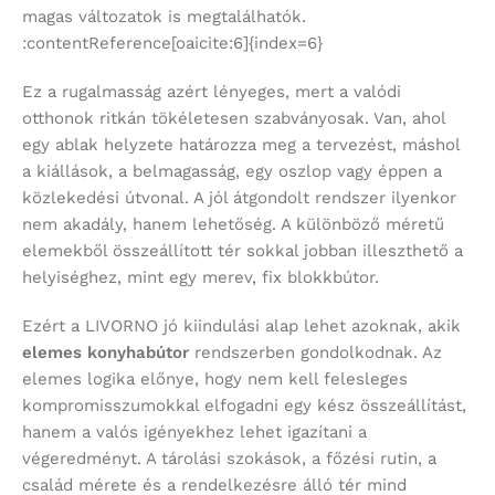
magas változatok is megtalálhatók.
:contentReference[oaicite:6]{index=6}
Ez a rugalmasság azért lényeges, mert a valódi
otthonok ritkán tökéletesen szabványosak. Van, ahol
egy ablak helyzete határozza meg a tervezést, máshol
a kiállások, a belmagasság, egy oszlop vagy éppen a
közlekedési útvonal. A jól átgondolt rendszer ilyenkor
nem akadály, hanem lehetőség. A különböző méretű
elemekből összeállított tér sokkal jobban illeszthető a
helyiséghez, mint egy merev, fix blokkbútor.
Ezért a LIVORNO jó kiindulási alap lehet azoknak, akik
elemes konyhabútor
rendszerben gondolkodnak. Az
elemes logika előnye, hogy nem kell felesleges
kompromisszumokkal elfogadni egy kész összeállítást,
hanem a valós igényekhez lehet igazítani a
végeredményt. A tárolási szokások, a főzési rutin, a
család mérete és a rendelkezésre álló tér mind