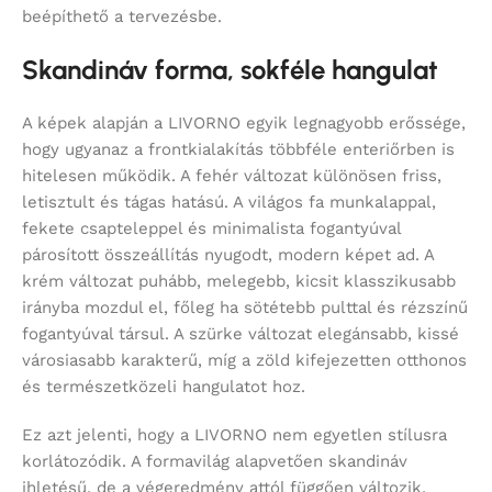
beépíthető a tervezésbe.
Skandináv forma, sokféle hangulat
A képek alapján a LIVORNO egyik legnagyobb erőssége,
hogy ugyanaz a frontkialakítás többféle enteriőrben is
hitelesen működik. A fehér változat különösen friss,
letisztult és tágas hatású. A világos fa munkalappal,
fekete csapteleppel és minimalista fogantyúval
párosított összeállítás nyugodt, modern képet ad. A
krém változat puhább, melegebb, kicsit klasszikusabb
irányba mozdul el, főleg ha sötétebb pulttal és rézszínű
fogantyúval társul. A szürke változat elegánsabb, kissé
városiasabb karakterű, míg a zöld kifejezetten otthonos
és természetközeli hangulatot hoz.
Ez azt jelenti, hogy a LIVORNO nem egyetlen stílusra
korlátozódik. A formavilág alapvetően skandináv
ihletésű, de a végeredmény attól függően változik,