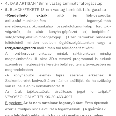
4.
DAB ARTISAN 18mm vastag laminált faforgácslap
5.
BLACK/FEKETE 18mm vastag laminált faforgácslap
–
Rendelhető extrák
: ajtó és fiók-csapódás
csillapító,
munkalap,fém foganttyú-több
méretben,vízzárók,munkalap összekötők,munkalap fordítók,-
végzárók, de akár konyha-gépészet is( beépíthető-
sütő,főzőlap,elszívó,mosogatógép….).Ezen termékek rendelési
feltételeiről minden esetben ügyfélszolgálatunkon vagy a
mail címen tud felvilágosítást kérni.
robi@robinagyker.hu
A front-korpusz-munkalap minták raktárunkban mindig
megtekinthetőek ill. akár 3D-s tervező programmal is tudunk
személyes megbeszélés keretén belül segíteni a tervezésben és
megrendelésben.
-A konyhabútor elemek lapra szerelve érkeznek #
Szakembereink kedvező áron házhoz szállítják, és ha szükség
van rá, be is építik konyhabútorát. #
Az árak tájékoztatóak, árváltozás jogát fenntartjuk.#
VEVŐSZOLGÁLAT TEL :06-20-463-4097
Figyelem:
Az ár nem tartalmaz fogantyú árat.
Ezen típusnak
ezért a frontjain nincs előfúrat a fogantyúknak .
(A gyártónak
nem felróható reklamáció ha valaki esetleg rossz helyre