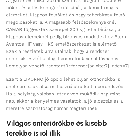
A gyártó technikai adatai szerint a program többféle
fiókos és ajtós konfigurációt kínál, valamint magas
elemeket, klappos felsőket és nagy teherbírású felső
megoldásokat is. A magasabb felsőszekrényeknél
CAMAR függeszték szerepel 200 kg teherbírással, a
klappos elemeknél pedig bizonyos modellekhez Blum
Aventos HF vagy HKS emelőszerkezet is elérhető.
Ezek a részletek arra utalnak, hogy a rendszer
nemcsak esztétikailag, hanem funkcionalitásban is
komolyan vehető. :contentReference[oaicite:7]{index=7}
Ezért a LIVORNO jó opció lehet olyan otthonokba is,
ahol nem csak alkalmi használatra kell a berendezés.
Ha a helyiség valóban intenzíven működik nap mint
nap, akkor a kényelmes vasalatok, a jó elosztás és a
méretre szabhatóság hamar megtérülnek.
Világos enteriőrökbe és kisebb
terekbe is jól illik