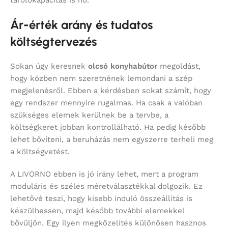
Ár-érték arány és tudatos
költségtervezés
Sokan úgy keresnek
olcsó konyhabútor
megoldást,
hogy közben nem szeretnének lemondani a szép
megjelenésről. Ebben a kérdésben sokat számít, hogy
egy rendszer mennyire rugalmas. Ha csak a valóban
szükséges elemek kerülnek be a tervbe, a
költségkeret jobban kontrollálható. Ha pedig később
lehet bővíteni, a beruházás nem egyszerre terheli meg
a költségvetést.
A LIVORNO ebben is jó irány lehet, mert a program
moduláris és széles méretválasztékkal dolgozik. Ez
lehetővé teszi, hogy kisebb induló összeállítás is
készülhessen, majd később további elemekkel
bővüljön. Egy ilyen megközelítés különösen hasznos