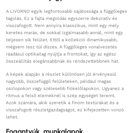
A LIVORNO egyik legfontosabb sajátossága a függőleges
tagolás. Ez a fajta megoldás egyszerre dekoratív és
visszafogott. Nem annyira klasszikus, mint egy mély
keretes marás, de sokkal izgalmasabb annál, mint egy
teljesen sík felület. Ettől a kollekció dinamikusabb,
mégsem lesz túl díszes. A függőleges vonalvezetés
ráadásul optikailag nyújtja a frontokat, így az egész
összeállítás elegánsabbnak és rendezettebbnek hat.
A képek alapján a részlet különösen jól érvényesül
nagyobb, összefüggő felületeken, például magas
oszlopokon vagy szélesebb fiókelőlapokon. Ugyanez a
ritmus a felső elemeknél is szép egységet teremt.
Azok számára, akik szeretik a finom textúrákat és a
visszafogott részletgazdagságot, ez kifejezetten vonzó
lehet.
Fogantyúk, munkalapok,