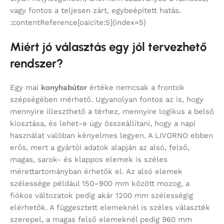
vagy fontos a teljesen zárt, egybeépített hatás.
:contentReference[oaicite:5]{index=5}
Miért jó választás egy jól tervezhető
rendszer?
Egy mai
konyhabútor
értéke nemcsak a frontok
szépségében mérhető. Ugyanolyan fontos az is, hogy
mennyire illeszthető a térhez, mennyire logikus a belső
kiosztása, és lehet-e úgy összeállítani, hogy a napi
használat valóban kényelmes legyen. A LIVORNO ebben
erős, mert a gyártói adatok alapján az alsó, felső,
magas, sarok- és klappos elemek is széles
mérettartományban érhetők el. Az alsó elemek
szélessége például 150–900 mm között mozog, a
fiókos változatok pedig akár 1200 mm szélességig
elérhetők. A függesztett elemeknél is széles választék
szerepel, a magas felső elemeknél pedig 960 mm