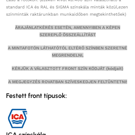
standard ICA és RAL és SIGMA színskála minták közül,ezen
színminták
raktárunkban munkaidőben megtekinthetőek)
ÁRAJÁNLATKÉRÉS ESETÉN, AMENNYIBEN A KÉPEN
SZEREPLŐ ÖSSZEÁLLÍTÁST
A MINTAFOTÓN LÁTHATÓTÓL ELTÉRŐ SZÍNBEN SZERETNÉ
MEGRENDELNI,
KÉRJÜK A VÁLASZTOTT FRONT SZÍN KÓDJÁT (kódjait)
A MEGJEGYZÉS ROVATBAN SZÍVESKEDJEN FELTÜNTETNI!
Festett front típusok:
ICA színskála