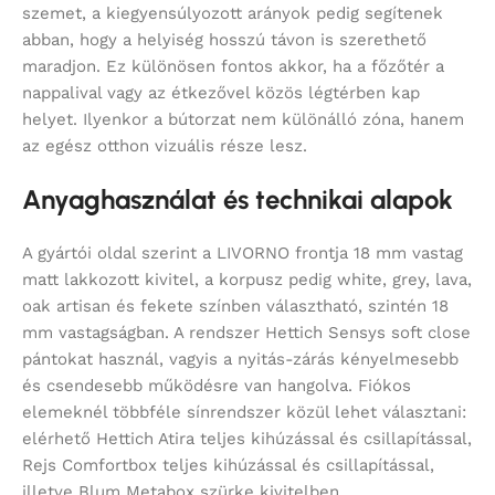
szemet, a kiegyensúlyozott arányok pedig segítenek
abban, hogy a helyiség hosszú távon is szerethető
maradjon. Ez különösen fontos akkor, ha a főzőtér a
nappalival vagy az étkezővel közös légtérben kap
helyet. Ilyenkor a bútorzat nem különálló zóna, hanem
az egész otthon vizuális része lesz.
Anyaghasználat és technikai alapok
A gyártói oldal szerint a LIVORNO frontja 18 mm vastag
matt lakkozott kivitel, a korpusz pedig white, grey, lava,
oak artisan és fekete színben választható, szintén 18
mm vastagságban. A rendszer Hettich Sensys soft close
pántokat használ, vagyis a nyitás-zárás kényelmesebb
és csendesebb működésre van hangolva. Fiókos
elemeknél többféle sínrendszer közül lehet választani:
elérhető Hettich Atira teljes kihúzással és csillapítással,
Rejs Comfortbox teljes kihúzással és csillapítással,
illetve Blum Metabox szürke kivitelben.