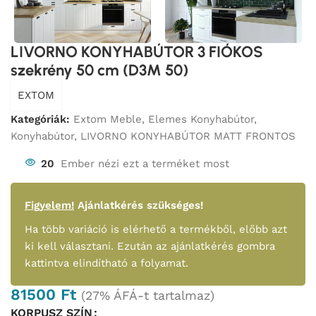
LIVORNO KONYHABÚTOR 3 FIÓKOS
szekrény 50 cm (D3M 50)
EXTOM
Kategóriák:
Extom Meble
,
Elemes Konyhabútor
,
Konyhabútor
,
LIVORNO KONYHABÚTOR MATT FRONTOS
20
Ember nézi ezt a terméket most
Figyelem!
Ajánlatkérés szükséges!
Ha több variáció is elérhető a termékből, előbb azt
ki kell választani. Ezután az ajánlatkérés gombra
kattintva elindítható a folyamat.
81500
Ft
(27% ÁFÁ-t tartalmaz)
KORPUSZ SZÍN