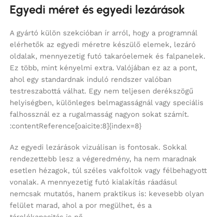
Egyedi méret és egyedi lezárások
A gyártó külön szekcióban ír arról, hogy a programnál
elérhetők az egyedi méretre készülő elemek, lezáró
oldalak, mennyezetig futó takaróelemek és falpanelek.
Ez több, mint kényelmi extra. Valójában ez az a pont,
ahol egy standardnak induló rendszer valóban
testreszabottá válhat. Egy nem teljesen derékszögű
helyiségben, különleges belmagasságnál vagy speciális
falhossznál ez a rugalmasság nagyon sokat számít.
:contentReference[oaicite:8]{index=8}
Az egyedi lezárások vizuálisan is fontosak. Sokkal
rendezettebb lesz a végeredmény, ha nem maradnak
esetlen hézagok, túl széles vakfoltok vagy félbehagyott
vonalak. A mennyezetig futó kialakítás ráadásul
nemcsak mutatós, hanem praktikus is: kevesebb olyan
felület marad, ahol a por megülhet, és a
tárolókapacitás is nő.