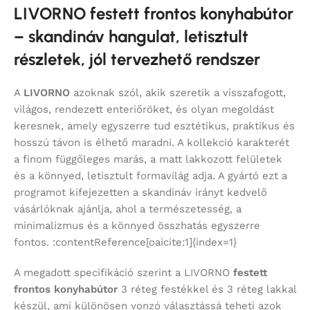
LIVORNO festett frontos konyhabútor
– skandináv hangulat, letisztult
részletek, jól tervezhető rendszer
A
LIVORNO
azoknak szól, akik szeretik a visszafogott,
világos, rendezett enteriőröket, és olyan megoldást
keresnek, amely egyszerre tud esztétikus, praktikus és
hosszú távon is élhető maradni. A kollekció karakterét
a finom függőleges marás, a matt lakkozott felületek
és a könnyed, letisztult formavilág adja. A gyártó ezt a
programot kifejezetten a skandináv irányt kedvelő
vásárlóknak ajánlja, ahol a természetesség, a
minimalizmus és a könnyed összhatás egyszerre
fontos. :contentReference[oaicite:1]{index=1}
A megadott specifikáció szerint a LIVORNO
festett
frontos konyhabútor
3 réteg festékkel és 3 réteg lakkal
készül, ami különösen vonzó választássá teheti azok