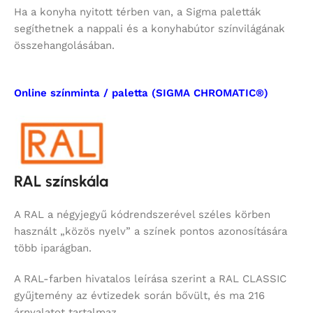
Ha a konyha nyitott térben van, a Sigma paletták
segíthetnek a nappali és a konyhabútor színvilágának
összehangolásában.
Online színminta / paletta (SIGMA CHROMATIC®)
RAL színskála
A RAL a négyjegyű kódrendszerével széles körben
használt „közös nyelv” a színek pontos azonosítására
több iparágban.
A RAL-farben hivatalos leírása szerint a RAL CLASSIC
gyűjtemény az évtizedek során bővült, és ma 216
árnyalatot tartalmaz.