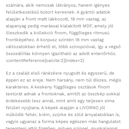
számára, akik nemcsak látványos, hanem igényes
felületkezelésű bútort keresnek. A gyártói adatok
alapján a front matt lakkozott, 18 mm vastag, az
alapanyag pedig marással kialakított MDF, amely jól
illeszkedik a kollekció finom, függőleges ritmusú
frontképéhez. A korpusz szintén 18 mm vastag
változatokban érhető el, több színopcióval, így a végső
összeállítás könnyen igazítható az adott enteriőrhöz.
:contentReference[oaicite:2]{index=2}
Ez a család első ránézésre nyugodt és egyszerű, de
éppen ez az ereje. Nem harsány, nem túl díszes, mégis
karakteres. A keskeny függőleges osztások finom
textúrát adnak a frontoknak, amitől az összkép sokkal
érdekesebb lesz annál, mint amit egy teljesen sima
felület nyújtana. A képek alapján a LIVORNO jól
működik fehér, krém, szürke és zöld árnyalatokban is,
vagyis ugyanaz a forma képes egészen más hangulatot
teremteni attól függően, milyen színnel, munkalappal