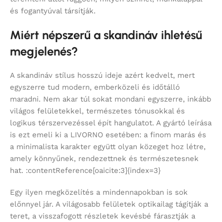
és fogantyúval társítják.
Miért népszerű a skandináv ihletésű
megjelenés?
A skandináv stílus hosszú ideje azért kedvelt, mert
egyszerre tud modern, emberközeli és időtálló
maradni. Nem akar túl sokat mondani egyszerre, inkább
világos felületekkel, természetes tónusokkal és
logikus térszervezéssel épít hangulatot. A gyártó leírása
is ezt emeli ki a LIVORNO esetében: a finom marás és
a minimalista karakter együtt olyan közeget hoz létre,
amely könnyűnek, rendezettnek és természetesnek
hat. :contentReference[oaicite:3]{index=3}
Egy ilyen megközelítés a mindennapokban is sok
előnnyel jár. A világosabb felületek optikailag tágítják a
teret, a visszafogott részletek kevésbé fárasztják a