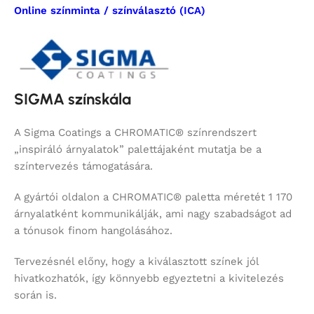
Online színminta / színválasztó (ICA)
SIGMA színskála
A Sigma Coatings a CHROMATIC® színrendszert
„inspiráló árnyalatok” palettájaként mutatja be a
színtervezés támogatására.
A gyártói oldalon a CHROMATIC® paletta méretét 1 170
árnyalatként kommunikálják, ami nagy szabadságot ad
a tónusok finom hangolásához.
Tervezésnél előny, hogy a kiválasztott színek jól
hivatkozhatók, így könnyebb egyeztetni a kivitelezés
során is.