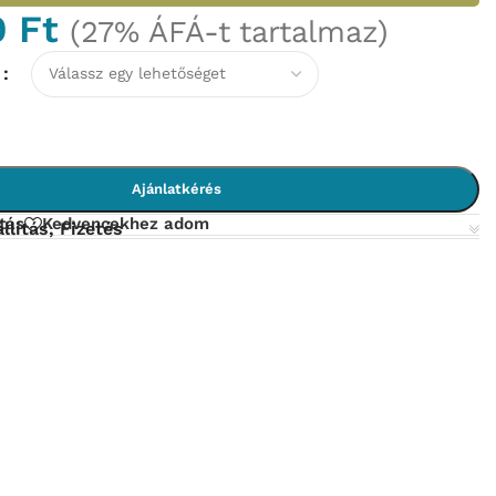
0
Ft
(27% ÁFÁ-t tartalmaz)
N
Ajánlatkérés
tás
Kedvencekhez adom
llítás, Fizetés