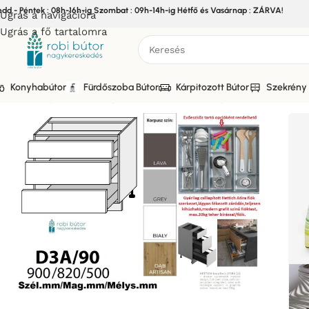
edd - Péntek : 08h-16h-ig Szombat : 09h-14h-ig Hétfő és Vasárnap : ZÁRVA!
Ugrás a navigációra
Ugrás a fő tartalomra
Konyhabútor
Fürdőszoba Bútor
Kárpitozott Bútor
Szekrény 
Kezdőlap
/
Bútor
/
Konyhabútor
/
Elemes Konyhabútor
/
LIVOR