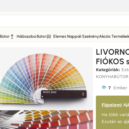
Bútor
Hálószoba Bútor
Elemes Nappali Szekrény
Akciós Terméke
NO KONYHABÚTOR MATT FRONTOS
/
LIVORNO KONYHABÚTOR 3 
LIVORN
FIÓKOS s
Kategóriák:
Ex
KONYHABÚTOR
7
Ember 
Figyelem!
Ajá
Ha több variá
Ezután az aj