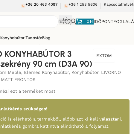
+36 20 463 4097
+36 1 253 5636
Kapcsolatfelvét
0
Ft
IDŐPONTFOGLAL
k
Konyhabútor Tudástár
Blog
FIÓKOS szekrény 90 cm (D3A 90)
O KONYHABÚTOR 3
EXTOM
zekrény 90 cm (D3A 90)
tom Meble
,
Elemes Konyhabútor
,
Konyhabútor
,
LIVORNO
 MATT FRONTOS
nézi ezt a terméket most
nlatkérés szükséges!
ció is elérhető a termékből, előbb azt ki kell választani.
ánlatkérés gombra kattintva elindítható a folyamat.