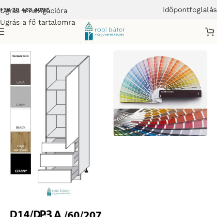
Időpontfoglalás
Ugrás a navigációra
+36 20 463 4097
Ugrás a fő tartalomra
mes Konyhabútor
/
LIVORNO KONYHABÚTOR MATT FRONTOS