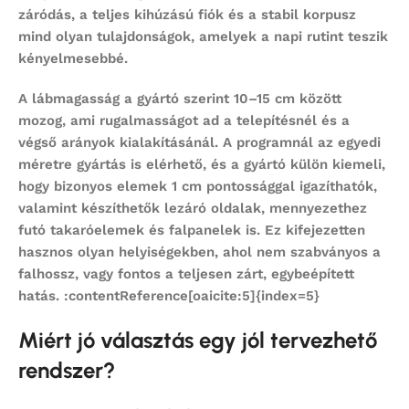
záródás, a teljes kihúzású fiók és a stabil korpusz
mind olyan tulajdonságok, amelyek a napi rutint teszik
kényelmesebbé.
A lábmagasság a gyártó szerint 10–15 cm között
mozog, ami rugalmasságot ad a telepítésnél és a
végső arányok kialakításánál. A programnál az egyedi
méretre gyártás is elérhető, és a gyártó külön kiemeli,
hogy bizonyos elemek 1 cm pontossággal igazíthatók,
valamint készíthetők lezáró oldalak, mennyezethez
futó takaróelemek és falpanelek is. Ez kifejezetten
hasznos olyan helyiségekben, ahol nem szabványos a
falhossz, vagy fontos a teljesen zárt, egybeépített
hatás. :contentReference[oaicite:5]{index=5}
Miért jó választás egy jól tervezhető
rendszer?