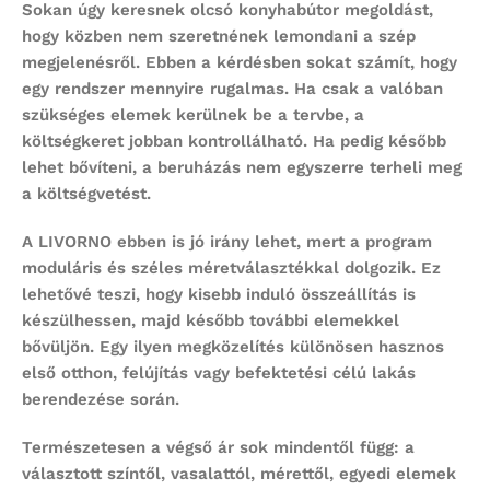
Sokan úgy keresnek
olcsó konyhabútor
megoldást,
hogy közben nem szeretnének lemondani a szép
megjelenésről. Ebben a kérdésben sokat számít, hogy
egy rendszer mennyire rugalmas. Ha csak a valóban
szükséges elemek kerülnek be a tervbe, a
költségkeret jobban kontrollálható. Ha pedig később
lehet bővíteni, a beruházás nem egyszerre terheli meg
a költségvetést.
A LIVORNO ebben is jó irány lehet, mert a program
moduláris és széles méretválasztékkal dolgozik. Ez
lehetővé teszi, hogy kisebb induló összeállítás is
készülhessen, majd később további elemekkel
bővüljön. Egy ilyen megközelítés különösen hasznos
első otthon, felújítás vagy befektetési célú lakás
berendezése során.
Természetesen a végső ár sok mindentől függ: a
választott színtől, vasalattól, mérettől, egyedi elemek