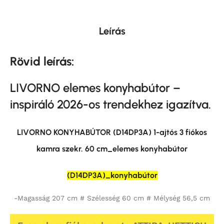
Leírás
Rövid leírás:
LIVORNO elemes konyhabútor –
inspiráló 2026-os trendekhez igazítva.
LIVORNO KONYHABÚTOR (D14DP3A) 1-ajtós 3 fiókos
kamra szekr. 60 cm_elemes konyhabútor
(D14DP3A)_konyhabútor
-Magasság 207 cm # Szélesség 60 cm # Mélység 56,5 cm