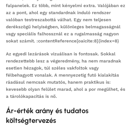
falpanelek. Ez több, mint kényelmi extra. Valójában ez
az a pont, ahol egy standardnak induló rendszer
valóban testreszabottá válhat. Egy nem teljesen
derékszögű helyiségben, különleges belmagasságnál
vagy speciális falhossznál ez a rugalmasság nagyon
sokat számít. :contentReference[oaicite:8]{index=8}
Az egyedi lezárások vizuálisan is fontosak. Sokkal
rendezettebb lesz a végeredmény, ha nem maradnak
esetlen hézagok, túl széles vakfoltok vagy
félbehagyott vonalak. A mennyezetig futó kialakítás
ráadásul nemcsak mutatós, hanem praktikus is:
kevesebb olyan felület marad, ahol a por megülhet, és
a tárolókapacitás is nő.
Ár-érték arány és tudatos
költségtervezés