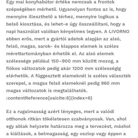
Egy mai
konyhabútor
értéke nemcsak a frontok
szépségében mérhető. Ugyanolyan fontos az is, hogy
mennyire illeszthető a térhez, mennyire logikus a
belső kiosztása, és lehet-e úgy összeállítani, hogy a
napi használat valóban kényelmes legyen. A LIVORNO
ebben erős, mert a gyártói adatok alapján az alsó,
felső, magas, sarok- és klappos elemek is széles
mérettartományban érhetők el. Az alsó elemek
szélessége például 150–900 mm között mozog, a
fiókos változatok pedig akár 1200 mm szélességig
elérhetők. A függesztett elemeknél is széles választék
szerepel, a magas felső elemeknél pedig 960 mm
magas változatok is megtalálhatók.
:contentReference[oaicite:6]{index=6}
Ez a rugalmasság azért lényeges, mert a valódi
otthonok ritkán tökéletesen szabványosak. Van, ahol
egy ablak helyzete határozza meg a tervezést, máshol
a kiállások, a belmagasság, egy oszlop vagy éppen a