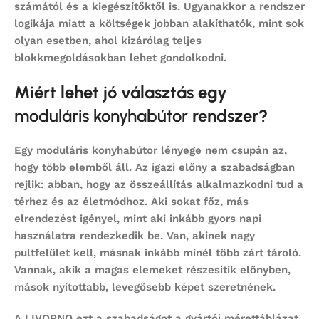
számától és a kiegészítőktől is. Ugyanakkor a rendszer
logikája miatt a költségek jobban alakíthatók, mint sok
olyan esetben, ahol kizárólag teljes
blokkmegoldásokban lehet gondolkodni.
Miért lehet jó választás egy
moduláris konyhabútor
rendszer?
Egy
moduláris konyhabútor
lényege nem csupán az,
hogy több elemből áll. Az igazi előny a szabadságban
rejlik: abban, hogy az összeállítás alkalmazkodni tud a
térhez és az életmódhoz. Aki sokat főz, más
elrendezést igényel, mint aki inkább gyors napi
használatra rendezkedik be. Van, akinek nagy
pultfelület kell, másnak inkább minél több zárt tároló.
Vannak, akik a magas elemeket részesítik előnyben,
mások nyitottabb, levegősebb képet szeretnének.
A LIVORNO ezt a szabadságot a gyártói mérettáblázat