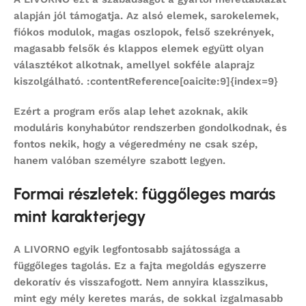
alapján jól támogatja. Az alsó elemek, sarokelemek,
fiókos modulok, magas oszlopok, felső szekrények,
magasabb felsők és klappos elemek együtt olyan
választékot alkotnak, amellyel sokféle alaprajz
kiszolgálható. :contentReference[oaicite:9]{index=9}
Ezért a program erős alap lehet azoknak, akik
moduláris konyhabútor
rendszerben gondolkodnak, és
fontos nekik, hogy a végeredmény ne csak szép,
hanem valóban személyre szabott legyen.
Formai részletek: függőleges marás
mint karakterjegy
A LIVORNO egyik legfontosabb sajátossága a
függőleges tagolás. Ez a fajta megoldás egyszerre
dekoratív és visszafogott. Nem annyira klasszikus,
mint egy mély keretes marás, de sokkal izgalmasabb