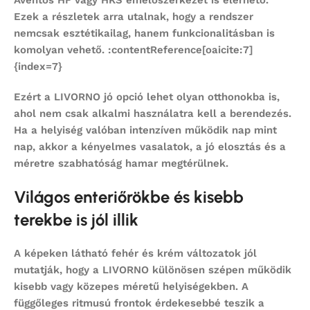
Ezek a részletek arra utalnak, hogy a rendszer
nemcsak esztétikailag, hanem funkcionalitásban is
komolyan vehető. :contentReference[oaicite:7]
{index=7}
Ezért a LIVORNO jó opció lehet olyan otthonokba is,
ahol nem csak alkalmi használatra kell a berendezés.
Ha a helyiség valóban intenzíven működik nap mint
nap, akkor a kényelmes vasalatok, a jó elosztás és a
méretre szabhatóság hamar megtérülnek.
Világos enteriőrökbe és kisebb
terekbe is jól illik
A képeken látható fehér és krém változatok jól
mutatják, hogy a LIVORNO különösen szépen működik
kisebb vagy közepes méretű helyiségekben. A
függőleges ritmusú frontok érdekesebbé teszik a