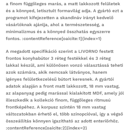
a finom függőleges marás, a matt lakkozott felületek
és a könnyed, letisztult formavilág adja. A gyártó ezt a
programot kifejezetten a skandináv irányt kedvelő
vásárlóknak ajánlja, ahol a természetesség, a
minimalizmus és a könnyed összhatás egyszerre
fontos. :contentReference[oaicite:1]{index=1}
A megadott specifikáció szerint a LIVORNO
festett
frontos konyhabútor
3 réteg festékkel és 3 réteg
lakkal készül, ami különösen vonzó választássá teheti
azok számára, akik nemcsak látványos, hanem
igényes felületkezelésű bútort keresnek. A gyártói
adatok alapján a front matt lakkozott, 18 mm vastag,
az alapanyag pedig marással kialakított MDF, amely jól
illeszkedik a kollekció finom, függőleges ritmusú
frontképéhez. A korpusz szintén 18 mm vastag
változatokban érhető el, több színopcióval, így a végső
összeállítás könnyen igazítható az adott enteriőrhöz.
:contentReference[oaicite:2]{index=2}