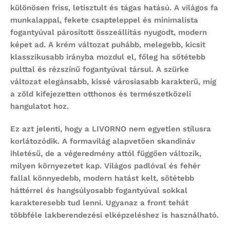
különösen friss, letisztult és tágas hatású. A világos fa
munkalappal, fekete csapteleppel és minimalista
fogantyúval párosított összeállítás nyugodt, modern
képet ad. A krém változat puhább, melegebb, kicsit
klasszikusabb irányba mozdul el, főleg ha sötétebb
pulttal és rézszínű fogantyúval társul. A szürke
változat elegánsabb, kissé városiasabb karakterű, míg
a zöld kifejezetten otthonos és természetközeli
hangulatot hoz.
Ez azt jelenti, hogy a LIVORNO nem egyetlen stílusra
korlátozódik. A formavilág alapvetően skandináv
ihletésű, de a végeredmény attól függően változik,
milyen környezetet kap. Világos padlóval és fehér
fallal könnyedebb, modern hatást kelt, sötétebb
háttérrel és hangsúlyosabb fogantyúval sokkal
karakteresebb tud lenni. Ugyanaz a front tehát
többféle lakberendezési elképzeléshez is használható.