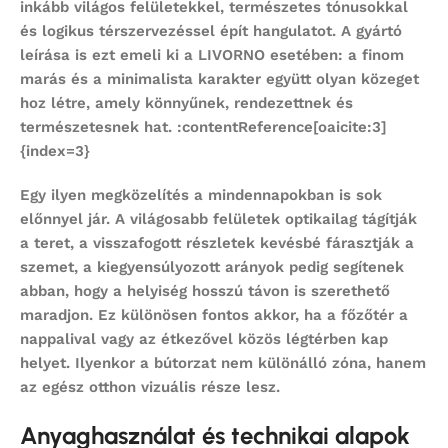
inkább világos felületekkel, természetes tónusokkal
és logikus térszervezéssel épít hangulatot. A gyártó
leírása is ezt emeli ki a LIVORNO esetében: a finom
marás és a minimalista karakter együtt olyan közeget
hoz létre, amely könnyűnek, rendezettnek és
természetesnek hat. :contentReference[oaicite:3]
{index=3}
Egy ilyen megközelítés a mindennapokban is sok
előnnyel jár. A világosabb felületek optikailag tágítják
a teret, a visszafogott részletek kevésbé fárasztják a
szemet, a kiegyensúlyozott arányok pedig segítenek
abban, hogy a helyiség hosszú távon is szerethető
maradjon. Ez különösen fontos akkor, ha a főzőtér a
nappalival vagy az étkezővel közös légtérben kap
helyet. Ilyenkor a bútorzat nem különálló zóna, hanem
az egész otthon vizuális része lesz.
Anyaghasználat és technikai alapok