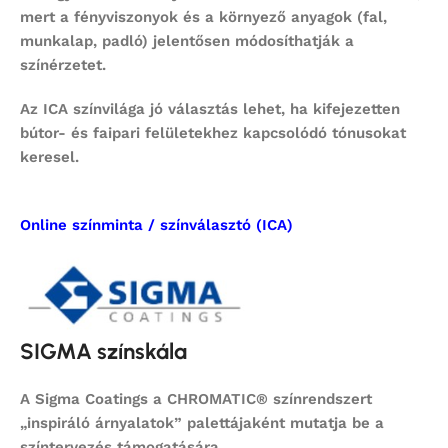
mert a fényviszonyok és a környező anyagok (fal,
munkalap, padló) jelentősen módosíthatják a
színérzetet.
Az ICA színvilága jó választás lehet, ha kifejezetten
bútor- és faipari felületekhez kapcsolódó tónusokat
keresel.
Online színminta / színválasztó (ICA)
SIGMA színskála
A Sigma Coatings a CHROMATIC® színrendszert
„inspiráló árnyalatok” palettájaként mutatja be a
színtervezés támogatására.