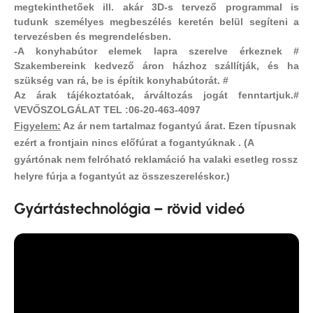
megtekinthetőek ill. akár 3D-s tervező programmal is
tudunk személyes megbeszélés keretén belül segíteni a
tervezésben és megrendelésben.
-A konyhabútor elemek lapra szerelve érkeznek #
Szakembereink kedvező áron házhoz szállítják, és ha
szükség van rá, be is építik konyhabútorát. #
Az árak tájékoztatóak, árváltozás jogát fenntartjuk.#
VEVŐSZOLGÁLAT TEL :06-20-463-4097
Figyelem:
Az ár nem tartalmaz fogantyú árat.
Ezen típusnak
ezért a frontjain nincs előfúrat a fogantyúknak .
(A
gyártónak nem felróható reklamáció ha valaki esetleg rossz
helyre fúrja a fogantyút az összeszereléskor.)
Gyártástechnológia – rövid videó