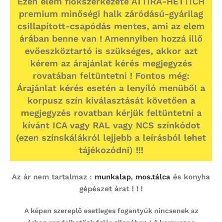
Ezen elem fiókszerkezete ATTIRA-HETTICH
premium minőségi halk záródású-gyárilag
csillapított-csapódás mentes, ami az elem
árában benne van ! Amennyiben hozzá illő
evőeszköztartó is szükséges, akkor azt
kérem az árajánlat kérés megjegyzés
rovatában feltüntetni ! Fontos még:
Árajánlat kérés esetén a lenyíló menüből a
korpusz szín kiválasztását követően a
megjegyzés rovatban kérjük feltüntetni a
kívánt ICA vagy RAL vagy NCS színkódot
(ezen színskálákról lejjebb a leírásból lehet
tájékozódni) !!!
Az ár nem tartalmaz :
munkalap
,
mos.tálca
és konyha
gépészet árat ! ! !
A képen szereplő esetleges fogantyúk nincsenek az