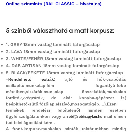
Online színminta (RAL CLASSIC – hivatalos)
5 színből választható a matt korpusz
:
1.
GREY 18mm vastag laminált faforgácslap
2.
LAVA 18mm vastag laminált faforgácslap
3. WHITE/FEHÉR 18mm vastag laminált faforgácslap
4.
DAB ARTISAN 18mm vastag laminált faforgácslap
5.
BLACK/FEKETE 18mm vastag laminált faforgácslap
–
Rendelhető extrák
: ajtó és fiók-csapódás
csillapító,
munkalap,fém foganttyú-több
méretben,vízzárók,munkalap összekötők,munkalap
fordítók,-végzárók, de akár konyha-gépészet is(
beépíthető-sütő,főzőlap,elszívó,mosogatógép….).Ezen
termékek rendelési feltételeiről minden esetben
ügyfélszolgálatunkon vagy a
mail címen
robi@robinagyker.hu
tud felvilágosítást kérni.
A front-korpusz-munkalap minták raktárunkban mindig