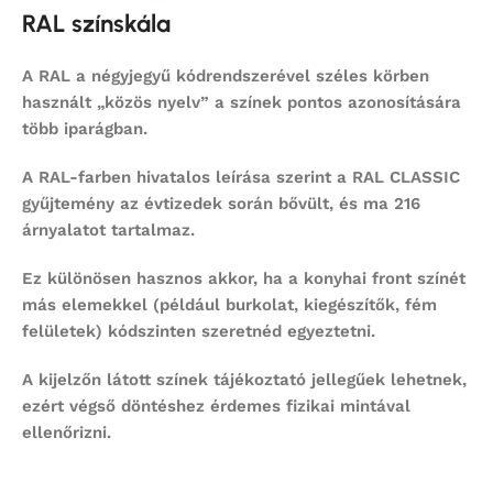
RAL színskála
A RAL a négyjegyű kódrendszerével széles körben
használt „közös nyelv” a színek pontos azonosítására
több iparágban.
A RAL-farben hivatalos leírása szerint a RAL CLASSIC
gyűjtemény az évtizedek során bővült, és ma 216
árnyalatot tartalmaz.
Ez különösen hasznos akkor, ha a konyhai front színét
más elemekkel (például burkolat, kiegészítők, fém
felületek) kódszinten szeretnéd egyeztetni.
A kijelzőn látott színek tájékoztató jellegűek lehetnek,
ezért végső döntéshez érdemes fizikai mintával
ellenőrizni.