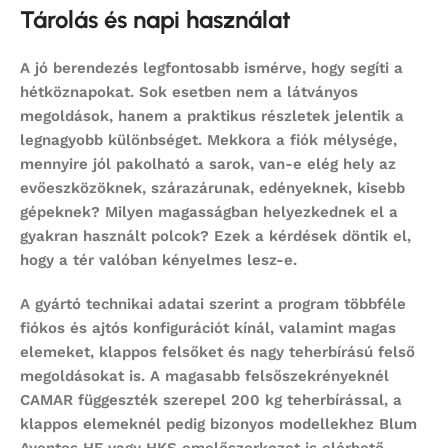
Tárolás és napi használat
A jó berendezés legfontosabb ismérve, hogy segíti a
hétköznapokat. Sok esetben nem a látványos
megoldások, hanem a praktikus részletek jelentik a
legnagyobb különbséget. Mekkora a fiók mélysége,
mennyire jól pakolható a sarok, van-e elég hely az
evőeszközöknek, szárazárunak, edényeknek, kisebb
gépeknek? Milyen magasságban helyezkednek el a
gyakran használt polcok? Ezek a kérdések döntik el,
hogy a tér valóban kényelmes lesz-e.
A gyártó technikai adatai szerint a program többféle
fiókos és ajtós konfigurációt kínál, valamint magas
elemeket, klappos felsőket és nagy teherbírású felső
megoldásokat is. A magasabb felsőszekrényeknél
CAMAR függeszték szerepel 200 kg teherbírással, a
klappos elemeknél pedig bizonyos modellekhez Blum
Aventos HF vagy HKS emelőszerkezet is elérhető.