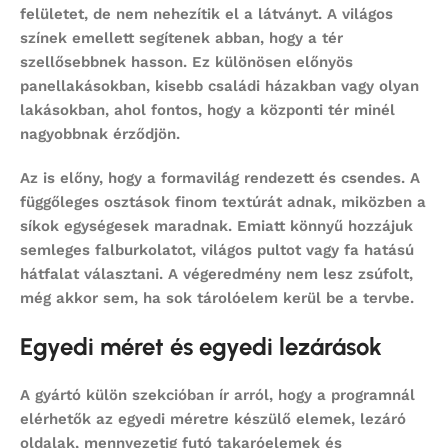
felületet, de nem nehezítik el a látványt. A világos
színek emellett segítenek abban, hogy a tér
szellősebbnek hasson. Ez különösen előnyös
panellakásokban, kisebb családi házakban vagy olyan
lakásokban, ahol fontos, hogy a központi tér minél
nagyobbnak érződjön.
Az is előny, hogy a formavilág rendezett és csendes. A
függőleges osztások finom textúrát adnak, miközben a
síkok egységesek maradnak. Emiatt könnyű hozzájuk
semleges falburkolatot, világos pultot vagy fa hatású
hátfalat választani. A végeredmény nem lesz zsúfolt,
még akkor sem, ha sok tárolóelem kerül be a tervbe.
Egyedi méret és egyedi lezárások
A gyártó külön szekcióban ír arról, hogy a programnál
elérhetők az egyedi méretre készülő elemek, lezáró
oldalak, mennyezetig futó takaróelemek és