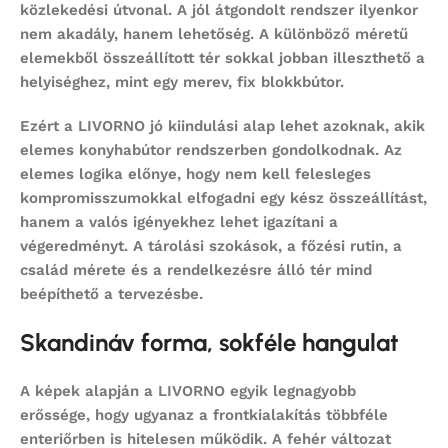
közlekedési útvonal. A jól átgondolt rendszer ilyenkor
nem akadály, hanem lehetőség. A különböző méretű
elemekből összeállított tér sokkal jobban illeszthető a
helyiséghez, mint egy merev, fix blokkbútor.
Ezért a LIVORNO jó kiindulási alap lehet azoknak, akik
elemes konyhabútor
rendszerben gondolkodnak. Az
elemes logika előnye, hogy nem kell felesleges
kompromisszumokkal elfogadni egy kész összeállítást,
hanem a valós igényekhez lehet igazítani a
végeredményt. A tárolási szokások, a főzési rutin, a
család mérete és a rendelkezésre álló tér mind
beépíthető a tervezésbe.
Skandináv forma, sokféle hangulat
A képek alapján a LIVORNO egyik legnagyobb
erőssége, hogy ugyanaz a frontkialakítás többféle
enteriőrben is hitelesen működik. A fehér változat