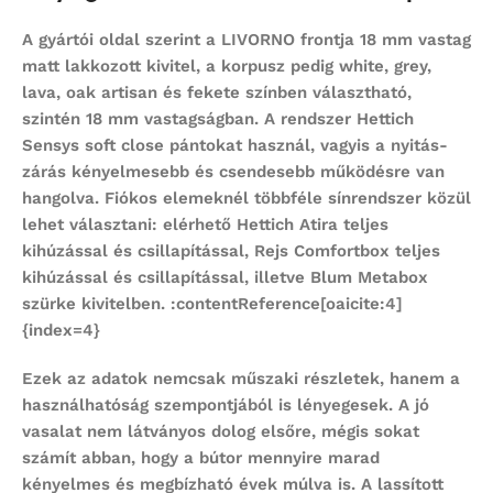
A gyártói oldal szerint a LIVORNO frontja 18 mm vastag
matt lakkozott kivitel, a korpusz pedig white, grey,
lava, oak artisan és fekete színben választható,
szintén 18 mm vastagságban. A rendszer Hettich
Sensys soft close pántokat használ, vagyis a nyitás-
zárás kényelmesebb és csendesebb működésre van
hangolva. Fiókos elemeknél többféle sínrendszer közül
lehet választani: elérhető Hettich Atira teljes
kihúzással és csillapítással, Rejs Comfortbox teljes
kihúzással és csillapítással, illetve Blum Metabox
szürke kivitelben. :contentReference[oaicite:4]
{index=4}
Ezek az adatok nemcsak műszaki részletek, hanem a
használhatóság szempontjából is lényegesek. A jó
vasalat nem látványos dolog elsőre, mégis sokat
számít abban, hogy a bútor mennyire marad
kényelmes és megbízható évek múlva is. A lassított