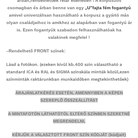
árban,rendelhetőek felár ellenében !
A korpuszos
csomagban és árban benne van egy
„U”fajta fém fogantyú
amivel univerzálisan használható a korpusz a gyártó más
olyan családjaihoz is amikhez az alapárban van fogantyú ár
is. Ezen fogantyúk szabadon felhasználhatóak ha
valakinek megfelel !
–
Rendelhető FRONT színek:
Lásd a fotókon.
(ezeken kívül kb.400 szín választható a
standard ICA és RAL és SIGMA színskála minták közül,ezen
színminták
raktárunkban munkaidőben megtekinthetőek)
ÁRAJÁNLATKÉRÉS ESETÉN, AMENNYIBEN A KÉPEN
SZEREPLŐ ÖSSZEÁLLÍTÁST
A MINTAFOTÓN LÁTHATÓTÓL ELTÉRŐ SZÍNBEN SZERETNÉ
MEGRENDELNI,
KÉRJÜK A VÁLASZTOTT FRONT SZÍN KÓDJÁT (kódjait)