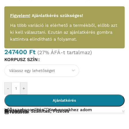
Figyelem!
Ajánlatkérés szükséges!
Ha több variáció is elérhető a termékből, előbb azt
ki kell választani. Ezután az ajánlatkérés gombra
kattintva elindítható a folyamat.
247400
Ft
(27% ÁFÁ-t tartalmaz)
KORPUSZ SZÍN
-
+
Ajánlatkérés
Összehasonlítás
Kedvencekhez adom
Szerelés, Szállítás, Fizetés
Tudástár