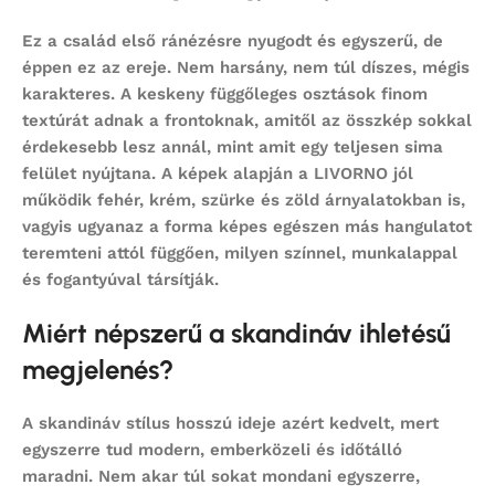
Ez a család első ránézésre nyugodt és egyszerű, de
éppen ez az ereje. Nem harsány, nem túl díszes, mégis
karakteres. A keskeny függőleges osztások finom
textúrát adnak a frontoknak, amitől az összkép sokkal
érdekesebb lesz annál, mint amit egy teljesen sima
felület nyújtana. A képek alapján a LIVORNO jól
működik fehér, krém, szürke és zöld árnyalatokban is,
vagyis ugyanaz a forma képes egészen más hangulatot
teremteni attól függően, milyen színnel, munkalappal
és fogantyúval társítják.
Miért népszerű a skandináv ihletésű
megjelenés?
A skandináv stílus hosszú ideje azért kedvelt, mert
egyszerre tud modern, emberközeli és időtálló
maradni. Nem akar túl sokat mondani egyszerre,