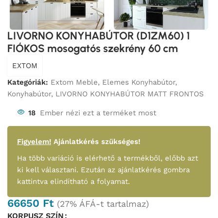
LIVORNO KONYHABÚTOR (D1ZM60) 1
FIÓKOS mosogatós szekrény 60 cm
EXTOM
Kategóriák:
Extom Meble
,
Elemes Konyhabútor
,
Konyhabútor
,
LIVORNO KONYHABÚTOR MATT FRONTOS
18
Ember nézi ezt a terméket most
Figyelem!
Ajánlatkérés szükséges!
Ha több variáció is elérhető a termékből, előbb azt
ki kell választani. Ezután az ajánlatkérés gombra
kattintva elindítható a folyamat.
66650
Ft
(27% ÁFÁ-t tartalmaz)
KORPUSZ SZÍN