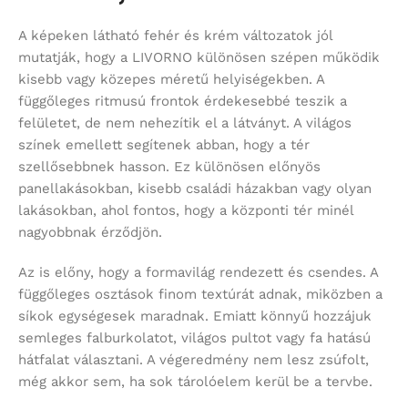
A képeken látható fehér és krém változatok jól
mutatják, hogy a LIVORNO különösen szépen működik
kisebb vagy közepes méretű helyiségekben. A
függőleges ritmusú frontok érdekesebbé teszik a
felületet, de nem nehezítik el a látványt. A világos
színek emellett segítenek abban, hogy a tér
szellősebbnek hasson. Ez különösen előnyös
panellakásokban, kisebb családi házakban vagy olyan
lakásokban, ahol fontos, hogy a központi tér minél
nagyobbnak érződjön.
Az is előny, hogy a formavilág rendezett és csendes. A
függőleges osztások finom textúrát adnak, miközben a
síkok egységesek maradnak. Emiatt könnyű hozzájuk
semleges falburkolatot, világos pultot vagy fa hatású
hátfalat választani. A végeredmény nem lesz zsúfolt,
még akkor sem, ha sok tárolóelem kerül be a tervbe.