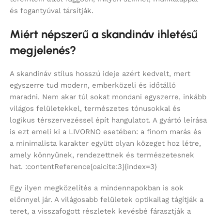
és fogantyúval társítják.
Miért népszerű a skandináv ihletésű
megjelenés?
A skandináv stílus hosszú ideje azért kedvelt, mert
egyszerre tud modern, emberközeli és időtálló
maradni. Nem akar túl sokat mondani egyszerre, inkább
világos felületekkel, természetes tónusokkal és
logikus térszervezéssel épít hangulatot. A gyártó leírása
is ezt emeli ki a LIVORNO esetében: a finom marás és
a minimalista karakter együtt olyan közeget hoz létre,
amely könnyűnek, rendezettnek és természetesnek
hat. :contentReference[oaicite:3]{index=3}
Egy ilyen megközelítés a mindennapokban is sok
előnnyel jár. A világosabb felületek optikailag tágítják a
teret, a visszafogott részletek kevésbé fárasztják a