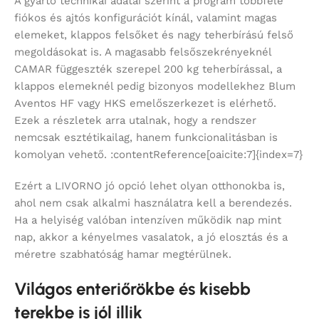
A gyártó technikai adatai szerint a program többféle
fiókos és ajtós konfigurációt kínál, valamint magas
elemeket, klappos felsőket és nagy teherbírású felső
megoldásokat is. A magasabb felsőszekrényeknél
CAMAR függeszték szerepel 200 kg teherbírással, a
klappos elemeknél pedig bizonyos modellekhez Blum
Aventos HF vagy HKS emelőszerkezet is elérhető.
Ezek a részletek arra utalnak, hogy a rendszer
nemcsak esztétikailag, hanem funkcionalitásban is
komolyan vehető. :contentReference[oaicite:7]{index=7}
Ezért a LIVORNO jó opció lehet olyan otthonokba is,
ahol nem csak alkalmi használatra kell a berendezés.
Ha a helyiség valóban intenzíven működik nap mint
nap, akkor a kényelmes vasalatok, a jó elosztás és a
méretre szabhatóság hamar megtérülnek.
Világos enteriőrökbe és kisebb
terekbe is jól illik