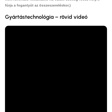
fúrja a fogantyút az összeszereléskor.)
Gyártástechnológia – rövid videó