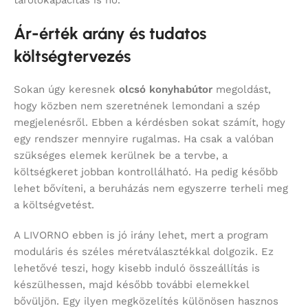
Ár-érték arány és tudatos
költségtervezés
Sokan úgy keresnek
olcsó konyhabútor
megoldást,
hogy közben nem szeretnének lemondani a szép
megjelenésről. Ebben a kérdésben sokat számít, hogy
egy rendszer mennyire rugalmas. Ha csak a valóban
szükséges elemek kerülnek be a tervbe, a
költségkeret jobban kontrollálható. Ha pedig később
lehet bővíteni, a beruházás nem egyszerre terheli meg
a költségvetést.
A LIVORNO ebben is jó irány lehet, mert a program
moduláris és széles méretválasztékkal dolgozik. Ez
lehetővé teszi, hogy kisebb induló összeállítás is
készülhessen, majd később további elemekkel
bővüljön. Egy ilyen megközelítés különösen hasznos