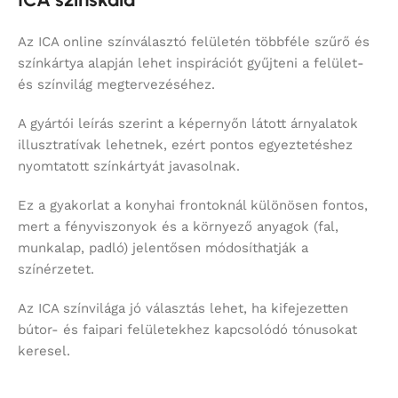
Az ICA online színválasztó felületén többféle szűrő és
színkártya alapján lehet inspirációt gyűjteni a felület-
és színvilág megtervezéséhez.
A gyártói leírás szerint a képernyőn látott árnyalatok
illusztratívak lehetnek, ezért pontos egyeztetéshez
nyomtatott színkártyát javasolnak.
Ez a gyakorlat a konyhai frontoknál különösen fontos,
mert a fényviszonyok és a környező anyagok (fal,
munkalap, padló) jelentősen módosíthatják a
színérzetet.
Az ICA színvilága jó választás lehet, ha kifejezetten
bútor- és faipari felületekhez kapcsolódó tónusokat
keresel.