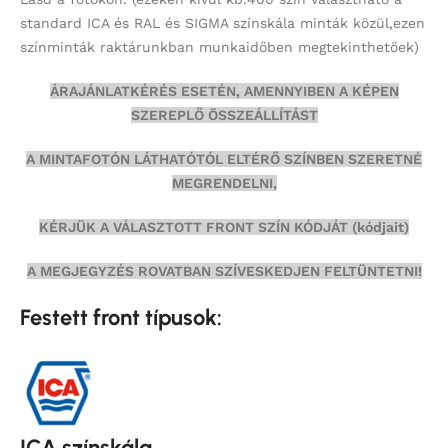
standard ICA és RAL és SIGMA színskála minták közül,ezen
színminták
raktárunkban munkaidőben megtekinthetőek)
ÁRAJÁNLATKÉRÉS ESETÉN, AMENNYIBEN A KÉPEN
SZEREPLŐ ÖSSZEÁLLÍTÁST
A MINTAFOTÓN LÁTHATÓTÓL ELTÉRŐ SZÍNBEN SZERETNÉ
MEGRENDELNI,
KÉRJÜK A VÁLASZTOTT FRONT SZÍN KÓDJÁT (kódjait)
A MEGJEGYZÉS ROVATBAN SZÍVESKEDJEN FELTÜNTETNI!
Festett front típusok:
ICA színskála