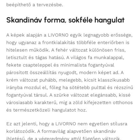
beépíthető a tervezésbe.
Skandináv forma, sokféle hangulat
A képek alapján a LIVORNO egyik legnagyobb erőssége,
hogy ugyanaz a frontkialakítás többféle enteriőrben is
hitelesen működik. A fehér változat különösen friss,
letisztult és tágas hatású. A világos fa munkalappal,
fekete csapteleppel és minimalista fogantyúval
párosított összeállítás nyugodt, modern képet ad. A
krém változat puhább, melegebb, kicsit klasszikusabb
irányba mozdul el, főleg ha sötétebb pulttal és rézszínű
fogantyúval társul. A szürke változat elegánsabb, kissé
városiasabb karakterű, míg a zöld kifejezetten otthonos
és természetközeli hangulatot hoz.
Ez azt jelenti, hogy a LIVORNO nem egyetlen stílusra
korlátozódik. A formavilág alapvetően skandináv
ihletésű, de a végeredmény attól függően változik,