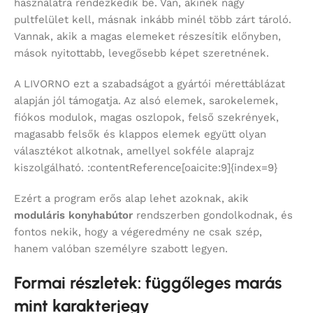
használatra rendezkedik be. Van, akinek nagy
pultfelület kell, másnak inkább minél több zárt tároló.
Vannak, akik a magas elemeket részesítik előnyben,
mások nyitottabb, levegősebb képet szeretnének.
A LIVORNO ezt a szabadságot a gyártói mérettáblázat
alapján jól támogatja. Az alsó elemek, sarokelemek,
fiókos modulok, magas oszlopok, felső szekrények,
magasabb felsők és klappos elemek együtt olyan
választékot alkotnak, amellyel sokféle alaprajz
kiszolgálható. :contentReference[oaicite:9]{index=9}
Ezért a program erős alap lehet azoknak, akik
moduláris konyhabútor
rendszerben gondolkodnak, és
fontos nekik, hogy a végeredmény ne csak szép,
hanem valóban személyre szabott legyen.
Formai részletek: függőleges marás
mint karakterjegy