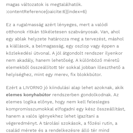
magas változatok is megtalálhatók.
:contentReference[oaicite:6]{index=6}
Ez a rugalmasság azért lényeges, mert a valódi
otthonok ritkán tökéletesen szabványosak. Van, ahol
egy ablak helyzete határozza meg a tervezést, máshol
a kiállások, a belmagasság, egy oszlop vagy éppen a
közlekedési útvonal. A jól átgondolt rendszer ilyenkor
nem akadály, hanem lehetőség. A különböző méretű
elemekből összeállított tér sokkal jobban illeszthető a
helyiséghez, mint egy merev, fix blokkbútor.
Ezért a LIVORNO jó kiindulási alap lehet azoknak, akik
elemes konyhabútor
rendszerben gondolkodnak. Az
elemes logika előnye, hogy nem kell felesleges
kompromisszumokkal elfogadni egy kész összeállítást,
hanem a valós igényekhez lehet igazítani a
végeredményt. A tárolási szokások, a főzési rutin, a
család mérete és a rendelkezésre álló tér mind