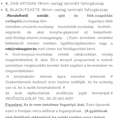
4.
DAB ARTISAN 18mm vastag laminált faforgácslap
5.
BLACK/FEKETE 18mm vastag laminált faforgácslap
–
Rendelhető extrák
: ajtó és fiók-csapódás
csillapító,
munkalap,fém foganttyú-több
méretben,vízzárók,munkalap összekötők,munkalap fordítók,-
végzárók, de akár konyha-gépészet is( beépíthető-
sütő,főzőlap,elszívó,mosogatógép….).Ezen termékek rendelési
feltételeiről minden esetben ügyfélszolgálatunkon vagy a
mail címen tud felvilágosítást kérni.
robi@robinagyker.hu
A front-korpusz-munkalap minták raktárunkban mindig
megtekinthetőek ill. akár 3D-s tervező programmal is tudunk
személyes megbeszélés keretén belül segíteni a tervezésben és
megrendelésben.
-A konyhabútor elemek lapra szerelve érkeznek #
Szakembereink kedvező áron házhoz szállítják, és ha szükség
van rá, be is építik konyhabútorát. #
Az árak tájékoztatóak, árváltozás jogát fenntartjuk.#
VEVŐSZOLGÁLAT TEL :06-20-463-4097
Figyelem:
Az ár nem tartalmaz fogantyú árat.
Ezen típusnak
ezért a frontjain nincs előfúrat a fogantyúknak .
(A gyártónak
nem felróható reklamáció ha valaki esetleg rossz helyre