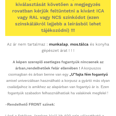
kiválasztását követően a megjegyzés
rovatban kérjük feltüntetni a kívánt ICA
vagy RAL vagy NCS színkódot (ezen
színskálákról lejjebb a leírásból lehet
tájékozódni) !!!
Az ár nem tartalmaz :
munkalap
,
mos.tálca
és konyha
gépészet árat ! ! !
A képen szereplő esetleges fogantyúk nincsenek az
árban,rendelhetőek felár ellenében !
A korpuszos
csomagban és árban benne van egy
„U”fajta fém fogantyú
amivel univerzálisan használható a korpusz a gyártó más olyan
családjaihoz is amikhez az alapárban van fogantyú ár is. Ezen
fogantyúk szabadon felhasználhatóak ha valakinek megfelel !
–
Rendelhető FRONT színek:
Lásd a fotókon.
(ezeken kívül kb.400 szín választható a