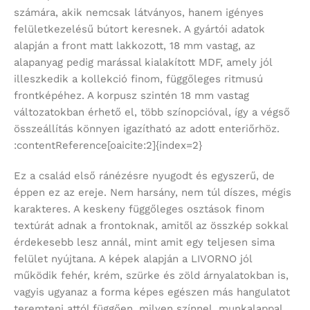
számára, akik nemcsak látványos, hanem igényes
felületkezelésű bútort keresnek. A gyártói adatok
alapján a front matt lakkozott, 18 mm vastag, az
alapanyag pedig marással kialakított MDF, amely jól
illeszkedik a kollekció finom, függőleges ritmusú
frontképéhez. A korpusz szintén 18 mm vastag
változatokban érhető el, több színopcióval, így a végső
összeállítás könnyen igazítható az adott enteriőrhöz.
:contentReference[oaicite:2]{index=2}
Ez a család első ránézésre nyugodt és egyszerű, de
éppen ez az ereje. Nem harsány, nem túl díszes, mégis
karakteres. A keskeny függőleges osztások finom
textúrát adnak a frontoknak, amitől az összkép sokkal
érdekesebb lesz annál, mint amit egy teljesen sima
felület nyújtana. A képek alapján a LIVORNO jól
működik fehér, krém, szürke és zöld árnyalatokban is,
vagyis ugyanaz a forma képes egészen más hangulatot
teremteni attól függően, milyen színnel, munkalappal