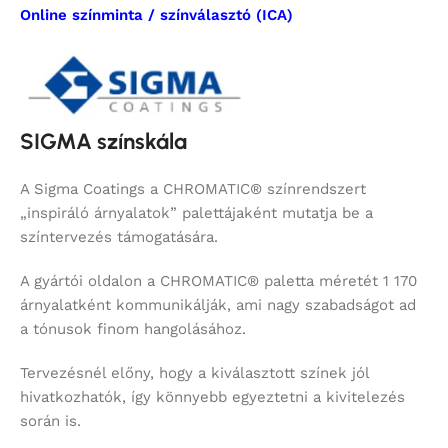
Online színminta / színválasztó (ICA)
SIGMA színskála
A Sigma Coatings a CHROMATIC® színrendszert
„inspiráló árnyalatok” palettájaként mutatja be a
színtervezés támogatására.
A gyártói oldalon a CHROMATIC® paletta méretét 1 170
árnyalatként kommunikálják, ami nagy szabadságot ad
a tónusok finom hangolásához.
Tervezésnél előny, hogy a kiválasztott színek jól
hivatkozhatók, így könnyebb egyeztetni a kivitelezés
során is.