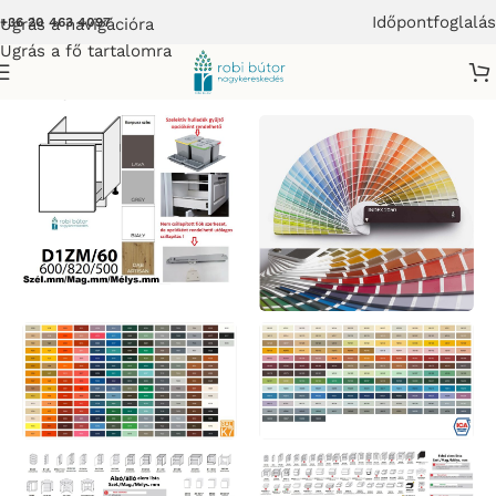
Időpontfoglalás
Ugrás a navigációra
+36 20 463 4097
Ugrás a fő tartalomra
mes Konyhabútor
/
LIVORNO KONYHABÚTOR MATT FRONTOS