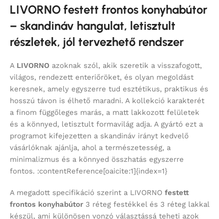
LIVORNO festett frontos konyhabútor
– skandináv hangulat, letisztult
részletek, jól tervezhető rendszer
A
LIVORNO
azoknak szól, akik szeretik a visszafogott,
világos, rendezett enteriőröket, és olyan megoldást
keresnek, amely egyszerre tud esztétikus, praktikus és
hosszú távon is élhető maradni. A kollekció karakterét
a finom függőleges marás, a matt lakkozott felületek
és a könnyed, letisztult formavilág adja. A gyártó ezt a
programot kifejezetten a skandináv irányt kedvelő
vásárlóknak ajánlja, ahol a természetesség, a
minimalizmus és a könnyed összhatás egyszerre
fontos. :contentReference[oaicite:1]{index=1}
A megadott specifikáció szerint a LIVORNO
festett
frontos konyhabútor
3 réteg festékkel és 3 réteg lakkal
készül, ami különösen vonzó választássá teheti azok