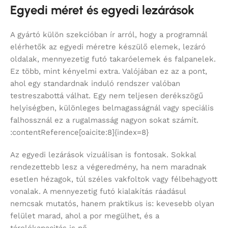
Egyedi méret és egyedi lezárások
A gyártó külön szekcióban ír arról, hogy a programnál
elérhetők az egyedi méretre készülő elemek, lezáró
oldalak, mennyezetig futó takaróelemek és falpanelek.
Ez több, mint kényelmi extra. Valójában ez az a pont,
ahol egy standardnak induló rendszer valóban
testreszabottá válhat. Egy nem teljesen derékszögű
helyiségben, különleges belmagasságnál vagy speciális
falhossznál ez a rugalmasság nagyon sokat számít.
:contentReference[oaicite:8]{index=8}
Az egyedi lezárások vizuálisan is fontosak. Sokkal
rendezettebb lesz a végeredmény, ha nem maradnak
esetlen hézagok, túl széles vakfoltok vagy félbehagyott
vonalak. A mennyezetig futó kialakítás ráadásul
nemcsak mutatós, hanem praktikus is: kevesebb olyan
felület marad, ahol a por megülhet, és a
tárolókapacitás is nő.