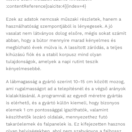
:contentReference[oaicite:4]{index=4}
Ezek az adatok nemcsak műszaki részletek, hanem a
használhatóság szempontjából is lényegesek. A jó
vasalat nem látványos dolog elsőre, mégis sokat számít
abban, hogy a bútor mennyire marad kényelmes és
megbízható évek múlva is. A lassított záródás, a teljes
kihúzású fiók és a stabil korpusz mind olyan
tulajdonságok, amelyek a napi rutint teszik
kényelmesebbé.
A lábmagasság a gyártó szerint 10–15 cm között mozog,
ami rugalmasságot ad a telepítésnél és a végső arányok
kialakításánál. A programnál az egyedi méretre gyártás
is elérhető, és a gyártó külön kiemeli, hogy bizonyos
elemek 1 cm pontossággal igazíthatók, valamint
készíthetők lezáró oldalak, mennyezethez futó
takaróelemek és falpanelek is. Ez kifejezetten hasznos
olyan helyiségekben, ahol nem szabványos a falhossz,