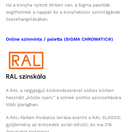
Ha a konyha nyitott térben van, a Sigma paletták
segíthetnek a nappali és a konyhabútor színvilágának
összehangolásában.
Online színminta / paletta (SIGMA CHROMATIC®)
RAL színskála
A RAL a négyjegyű kódrendszerével széles körben
használt „közös nyelv” a színek pontos azonosítására
több iparágban.
A RAL-farben hivatalos leírása szerint a RAL CLASSIC
gyűjtemény az évtizedek során bővült, és ma 216
árnyalatot tartalmaz.