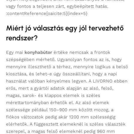
vagy fontos a teljesen zárt, egybeépített hatás.
:contentReference[oaicite:5]{index=5}
Miért jó választás egy jól tervezhető
rendszer?
Egy mai
konyhabútor
értéke nemcsak a frontok
szépségében mérhető. Ugyanolyan fontos az is, hogy
mennyire illeszthető a térhez, mennyire logikus a belső
kiosztása, és lehet-e úgy összeállítani, hogy a napi
használat valóban kényelmes legyen. A LIVORNO ebben
erős, mert a gyártói adatok alapján az alsó, felső,
magas, sarok- és klappos elemek is széles
mérettartományban érhetők el. Az alsó elemek
szélessége például 150–900 mm között mozog, a
fiókos változatok pedig akár 1200 mm szélességig
elérhetők. A függesztett elemeknél is széles választék
szerepel, a magas felső elemeknél pedig 960 mm