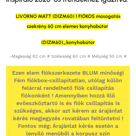
LIVORNO MATT (D1ZM60) 1 FIÓKOS mosogatós
szekrény 60 cm elemes konyhabútor
(D1ZM60)_konyhabútor
-Magasság 82 cm # Szélesség 60 cm # Mélység 50 cm #
Ezen elem fiókszerkezete BLUM minőségi
Fém fiókbox-csillapítatlan, utólag külön
felárral rendelhető fiók csillapítás
fiókonként ! Amennyiben hozzá illő
evőeszköztartó is és fiók csillapítás is
szükséges, akkor azt kérem az árajánlat
kérés megjegyzés rovatában feltüntetni !
Fontos még: Árajánlat kérés esetén a
lenyíló menüből a korpusz szín