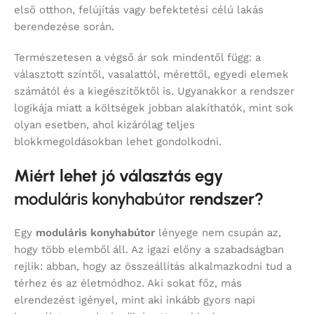
első otthon, felújítás vagy befektetési célú lakás
berendezése során.
Természetesen a végső ár sok mindentől függ: a
választott színtől, vasalattól, mérettől, egyedi elemek
számától és a kiegészítőktől is. Ugyanakkor a rendszer
logikája miatt a költségek jobban alakíthatók, mint sok
olyan esetben, ahol kizárólag teljes
blokkmegoldásokban lehet gondolkodni.
Miért lehet jó választás egy
moduláris konyhabútor
rendszer?
Egy
moduláris konyhabútor
lényege nem csupán az,
hogy több elemből áll. Az igazi előny a szabadságban
rejlik: abban, hogy az összeállítás alkalmazkodni tud a
térhez és az életmódhoz. Aki sokat főz, más
elrendezést igényel, mint aki inkább gyors napi