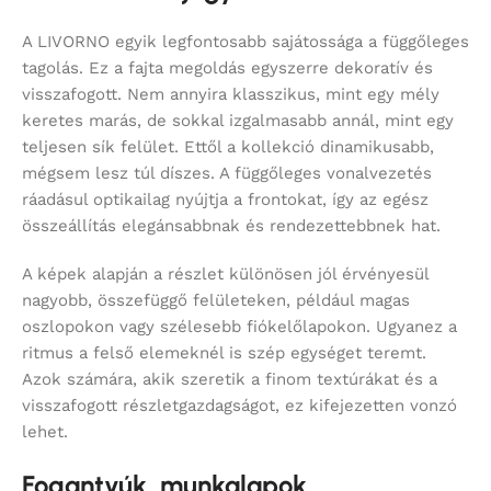
A LIVORNO egyik legfontosabb sajátossága a függőleges
tagolás. Ez a fajta megoldás egyszerre dekoratív és
visszafogott. Nem annyira klasszikus, mint egy mély
keretes marás, de sokkal izgalmasabb annál, mint egy
teljesen sík felület. Ettől a kollekció dinamikusabb,
mégsem lesz túl díszes. A függőleges vonalvezetés
ráadásul optikailag nyújtja a frontokat, így az egész
összeállítás elegánsabbnak és rendezettebbnek hat.
A képek alapján a részlet különösen jól érvényesül
nagyobb, összefüggő felületeken, például magas
oszlopokon vagy szélesebb fiókelőlapokon. Ugyanez a
ritmus a felső elemeknél is szép egységet teremt.
Azok számára, akik szeretik a finom textúrákat és a
visszafogott részletgazdagságot, ez kifejezetten vonzó
lehet.
Fogantyúk, munkalapok,