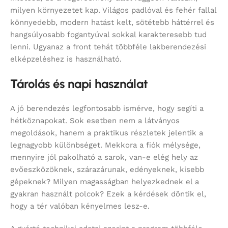
milyen környezetet kap. Világos padlóval és fehér fallal
könnyedebb, modern hatást kelt, sötétebb háttérrel és
hangsúlyosabb fogantyúval sokkal karakteresebb tud
lenni. Ugyanaz a front tehát többféle lakberendezési
elképzeléshez is használható.
Tárolás és napi használat
A jó berendezés legfontosabb ismérve, hogy segíti a
hétköznapokat. Sok esetben nem a látványos
megoldások, hanem a praktikus részletek jelentik a
legnagyobb különbséget. Mekkora a fiók mélysége,
mennyire jól pakolható a sarok, van-e elég hely az
evőeszközöknek, szárazárunak, edényeknek, kisebb
gépeknek? Milyen magasságban helyezkednek el a
gyakran használt polcok? Ezek a kérdések döntik el,
hogy a tér valóban kényelmes lesz-e.