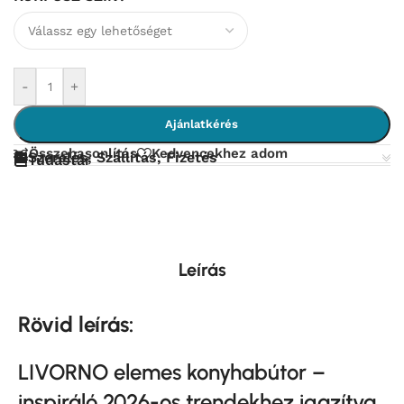
-
+
Ajánlatkérés
Összehasonlítás
Kedvencekhez adom
Szerelés, Szállítás, Fizetés
Tudástár
Leírás
Rövid leírás:
LIVORNO elemes konyhabútor –
inspiráló 2026-os trendekhez igazítva.