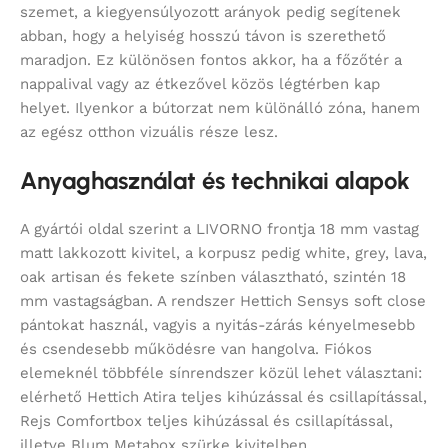
szemet, a kiegyensúlyozott arányok pedig segítenek
abban, hogy a helyiség hosszú távon is szerethető
maradjon. Ez különösen fontos akkor, ha a főzőtér a
nappalival vagy az étkezővel közös légtérben kap
helyet. Ilyenkor a bútorzat nem különálló zóna, hanem
az egész otthon vizuális része lesz.
Anyaghasználat és technikai alapok
A gyártói oldal szerint a LIVORNO frontja 18 mm vastag
matt lakkozott kivitel, a korpusz pedig white, grey, lava,
oak artisan és fekete színben választható, szintén 18
mm vastagságban. A rendszer Hettich Sensys soft close
pántokat használ, vagyis a nyitás-zárás kényelmesebb
és csendesebb működésre van hangolva. Fiókos
elemeknél többféle sínrendszer közül lehet választani:
elérhető Hettich Atira teljes kihúzással és csillapítással,
Rejs Comfortbox teljes kihúzással és csillapítással,
illetve Blum Metabox szürke kivitelben.