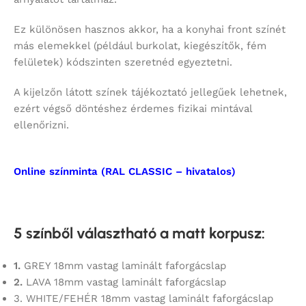
Ez különösen hasznos akkor, ha a konyhai front színét
más elemekkel (például burkolat, kiegészítők, fém
felületek) kódszinten szeretnéd egyeztetni.
A kijelzőn látott színek tájékoztató jellegűek lehetnek,
ezért végső döntéshez érdemes fizikai mintával
ellenőrizni.
Online színminta (RAL CLASSIC – hivatalos)
5 színből választható a matt korpusz
:
1.
GREY 18mm vastag laminált faforgácslap
2.
LAVA 18mm vastag laminált faforgácslap
3. WHITE/FEHÉR 18mm vastag laminált faforgácslap