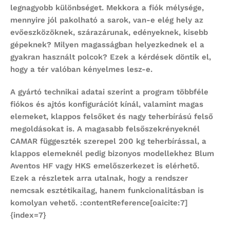
legnagyobb különbséget. Mekkora a fiók mélysége,
mennyire jól pakolható a sarok, van-e elég hely az
evőeszközöknek, szárazárunak, edényeknek, kisebb
gépeknek? Milyen magasságban helyezkednek el a
gyakran használt polcok? Ezek a kérdések döntik el,
hogy a tér valóban kényelmes lesz-e.
A gyártó technikai adatai szerint a program többféle
fiókos és ajtós konfigurációt kínál, valamint magas
elemeket, klappos felsőket és nagy teherbírású felső
megoldásokat is. A magasabb felsőszekrényeknél
CAMAR függeszték szerepel 200 kg teherbírással, a
klappos elemeknél pedig bizonyos modellekhez Blum
Aventos HF vagy HKS emelőszerkezet is elérhető.
Ezek a részletek arra utalnak, hogy a rendszer
nemcsak esztétikailag, hanem funkcionalitásban is
komolyan vehető. :contentReference[oaicite:7]
{index=7}