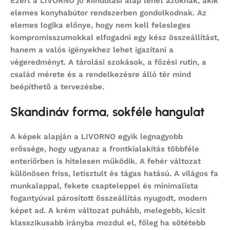
Ezért a LIVORNO jó kiindulási alap lehet azoknak, akik
elemes konyhabútor
rendszerben gondolkodnak. Az
elemes logika előnye, hogy nem kell felesleges
kompromisszumokkal elfogadni egy kész összeállítást,
hanem a valós igényekhez lehet igazítani a
végeredményt. A tárolási szokások, a főzési rutin, a
család mérete és a rendelkezésre álló tér mind
beépíthető a tervezésbe.
Skandináv forma, sokféle hangulat
A képek alapján a LIVORNO egyik legnagyobb
erőssége, hogy ugyanaz a frontkialakítás többféle
enteriőrben is hitelesen működik. A fehér változat
különösen friss, letisztult és tágas hatású. A világos fa
munkalappal, fekete csapteleppel és minimalista
fogantyúval párosított összeállítás nyugodt, modern
képet ad. A krém változat puhább, melegebb, kicsit
klasszikusabb irányba mozdul el, főleg ha sötétebb