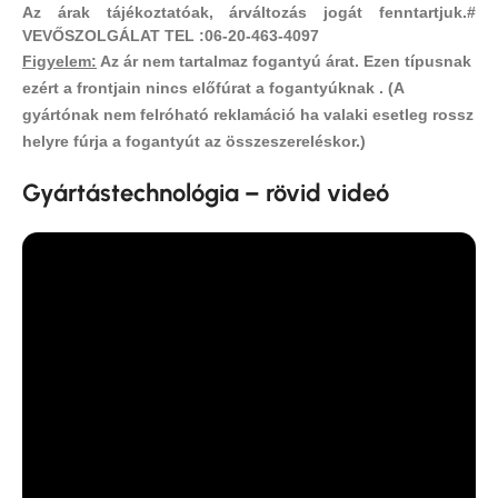
Az árak tájékoztatóak, árváltozás jogát fenntartjuk.#
VEVŐSZOLGÁLAT TEL :06-20-463-4097
Figyelem:
Az ár nem tartalmaz fogantyú árat.
Ezen típusnak
ezért a frontjain nincs előfúrat a fogantyúknak .
(A
gyártónak nem felróható reklamáció ha valaki esetleg rossz
helyre fúrja a fogantyút az összeszereléskor.)
Gyártástechnológia – rövid videó