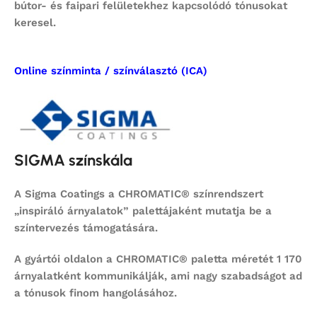
bútor- és faipari felületekhez kapcsolódó tónusokat
keresel.
Online színminta / színválasztó (ICA)
SIGMA színskála
A Sigma Coatings a CHROMATIC® színrendszert
„inspiráló árnyalatok” palettájaként mutatja be a
színtervezés támogatására.
A gyártói oldalon a CHROMATIC® paletta méretét 1 170
árnyalatként kommunikálják, ami nagy szabadságot ad
a tónusok finom hangolásához.