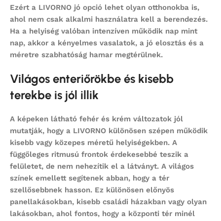
Ezért a LIVORNO jó opció lehet olyan otthonokba is,
ahol nem csak alkalmi használatra kell a berendezés.
Ha a helyiség valóban intenzíven működik nap mint
nap, akkor a kényelmes vasalatok, a jó elosztás és a
méretre szabhatóság hamar megtérülnek.
Világos enteriőrökbe és kisebb
terekbe is jól illik
A képeken látható fehér és krém változatok jól
mutatják, hogy a LIVORNO különösen szépen működik
kisebb vagy közepes méretű helyiségekben. A
függőleges ritmusú frontok érdekesebbé teszik a
felületet, de nem nehezítik el a látványt. A világos
színek emellett segítenek abban, hogy a tér
szellősebbnek hasson. Ez különösen előnyös
panellakásokban, kisebb családi házakban vagy olyan
lakásokban, ahol fontos, hogy a központi tér minél