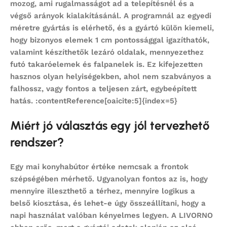
mozog, ami rugalmasságot ad a telepítésnél és a
végső arányok kialakításánál. A programnál az egyedi
méretre gyártás is elérhető, és a gyártó külön kiemeli,
hogy bizonyos elemek 1 cm pontossággal igazíthatók,
valamint készíthetők lezáró oldalak, mennyezethez
futó takaróelemek és falpanelek is. Ez kifejezetten
hasznos olyan helyiségekben, ahol nem szabványos a
falhossz, vagy fontos a teljesen zárt, egybeépített
hatás. :contentReference[oaicite:5]{index=5}
Miért jó választás egy jól tervezhető
rendszer?
Egy mai
konyhabútor
értéke nemcsak a frontok
szépségében mérhető. Ugyanolyan fontos az is, hogy
mennyire illeszthető a térhez, mennyire logikus a
belső kiosztása, és lehet-e úgy összeállítani, hogy a
napi használat valóban kényelmes legyen. A LIVORNO