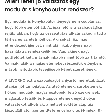
Miért lehet jó választás egy
moduláris konyhabútor
rendszer?
Egy
moduláris konyhabútor
lényege nem csupán az,
hogy több elemből áll. Az igazi előny a szabadságban
rejlik: abban, hogy az összeállítás alkalmazkodni tud a
térhez és az életmódhoz. Aki sokat főz, más
elrendezést igényel, mint aki inkább gyors napi
használatra rendezkedik be. Van, akinek nagy
pultfelület kell, másnak inkább minél több zárt tároló.
Vannak, akik a magas elemeket részesítik előnyben,
mások nyitottabb, levegősebb képet szeretnének.
A LIVORNO ezt a szabadságot a gyártói mérettáblázat
alapján jól támogatja. Az alsó elemek, sarokelemek,
fiókos modulok, magas oszlopok, felső szekrények,
magasabb felsők és klappos elemek együtt olyan
választékot alkotnak, amellyel sokféle alaprajz
kiszolgálható. :contentReference[oaicite:9]{index=9}