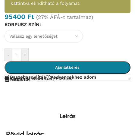
kattintva elindítható a folyamat.
95400
Ft
(27% ÁFÁ-t tartalmaz)
KORPUSZ SZÍN
-
+
Ajánlatkérés
Összehasonlítás
Kedvencekhez adom
Szerelés, Szállítás, Fizetés
Tudástár
Leírás
Rövid leírás: