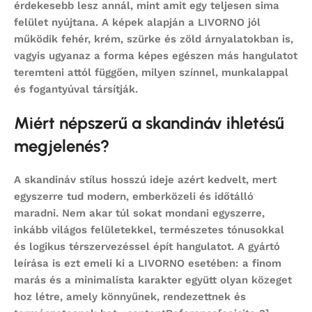
érdekesebb lesz annál, mint amit egy teljesen sima
felület nyújtana. A képek alapján a LIVORNO jól
működik fehér, krém, szürke és zöld árnyalatokban is,
vagyis ugyanaz a forma képes egészen más hangulatot
teremteni attól függően, milyen színnel, munkalappal
és fogantyúval társítják.
Miért népszerű a skandináv ihletésű
megjelenés?
A skandináv stílus hosszú ideje azért kedvelt, mert
egyszerre tud modern, emberközeli és időtálló
maradni. Nem akar túl sokat mondani egyszerre,
inkább világos felületekkel, természetes tónusokkal
és logikus térszervezéssel épít hangulatot. A gyártó
leírása is ezt emeli ki a LIVORNO esetében: a finom
marás és a minimalista karakter együtt olyan közeget
hoz létre, amely könnyűnek, rendezettnek és