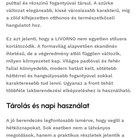
pulttal és rézszínű fogantyúval társul. A szürke
változat elegánsabb, kissé városiasabb karakterű, míg
a zöld kifejezetten otthonos és természetközeli
hangulatot hoz.
Ez azt jelenti, hogy a LIVORNO nem egyetlen stílusra
korlátozódik. A formavilág alapvetően skandináv
ihletésű, de a végeredmény attól függően változik,
milyen környezetet kap. Világos padlóval és fehér
fallal könnyedebb, modern hatást kelt, sötétebb
háttérrel és hangsúlyosabb fogantyúval sokkal
karakteresebb tud lenni. Ugyanaz a front tehát
többféle lakberendezési elképzeléshez is használható.
Tárolás és napi használat
A jó berendezés legfontosabb ismérve, hogy segíti a
hétköznapokat. Sok esetben nem a látványos
megoldások, hanem a praktikus részletek jelentik a