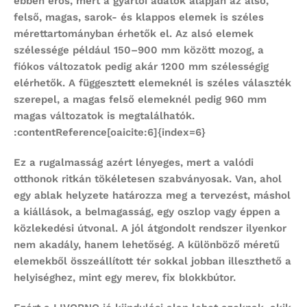
ebben erős, mert a gyártói adatok alapján az alsó,
felső, magas, sarok- és klappos elemek is széles
mérettartományban érhetők el. Az alsó elemek
szélessége például 150–900 mm között mozog, a
fiókos változatok pedig akár 1200 mm szélességig
elérhetők. A függesztett elemeknél is széles választék
szerepel, a magas felső elemeknél pedig 960 mm
magas változatok is megtalálhatók.
:contentReference[oaicite:6]{index=6}
Ez a rugalmasság azért lényeges, mert a valódi
otthonok ritkán tökéletesen szabványosak. Van, ahol
egy ablak helyzete határozza meg a tervezést, máshol
a kiállások, a belmagasság, egy oszlop vagy éppen a
közlekedési útvonal. A jól átgondolt rendszer ilyenkor
nem akadály, hanem lehetőség. A különböző méretű
elemekből összeállított tér sokkal jobban illeszthető a
helyiséghez, mint egy merev, fix blokkbútor.