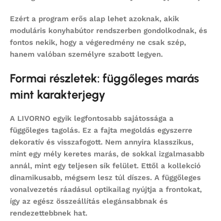
Ezért a program erős alap lehet azoknak, akik
moduláris konyhabútor
rendszerben gondolkodnak, és
fontos nekik, hogy a végeredmény ne csak szép,
hanem valóban személyre szabott legyen.
Formai részletek: függőleges marás
mint karakterjegy
A LIVORNO egyik legfontosabb sajátossága a
függőleges tagolás. Ez a fajta megoldás egyszerre
dekoratív és visszafogott. Nem annyira klasszikus,
mint egy mély keretes marás, de sokkal izgalmasabb
annál, mint egy teljesen sík felület. Ettől a kollekció
dinamikusabb, mégsem lesz túl díszes. A függőleges
vonalvezetés ráadásul optikailag nyújtja a frontokat,
így az egész összeállítás elegánsabbnak és
rendezettebbnek hat.