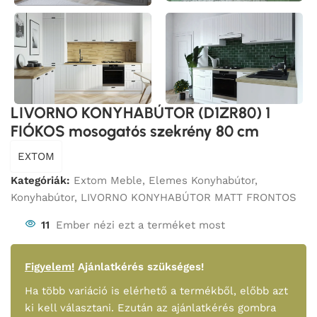
LIVORNO KONYHABÚTOR (D1ZR80) 1
FIÓKOS mosogatós szekrény 80 cm
EXTOM
Kategóriák:
Extom Meble
,
Elemes Konyhabútor
,
Konyhabútor
,
LIVORNO KONYHABÚTOR MATT FRONTOS
11
Ember nézi ezt a terméket most
Figyelem!
Ajánlatkérés szükséges!
Ha több variáció is elérhető a termékből, előbb azt
ki kell választani. Ezután az ajánlatkérés gombra