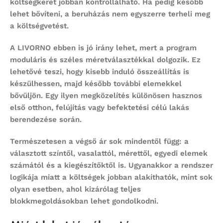
költségkeret jobban kontrollálható. Ha pedig később
lehet bővíteni, a beruházás nem egyszerre terheli meg
a költségvetést.
A LIVORNO ebben is jó irány lehet, mert a program
moduláris és széles méretválasztékkal dolgozik. Ez
lehetővé teszi, hogy kisebb induló összeállítás is
készülhessen, majd később további elemekkel
bővüljön. Egy ilyen megközelítés különösen hasznos
első otthon, felújítás vagy befektetési célú lakás
berendezése során.
Természetesen a végső ár sok mindentől függ: a
választott színtől, vasalattól, mérettől, egyedi elemek
számától és a kiegészítőktől is. Ugyanakkor a rendszer
logikája miatt a költségek jobban alakíthatók, mint sok
olyan esetben, ahol kizárólag teljes
blokkmegoldásokban lehet gondolkodni.