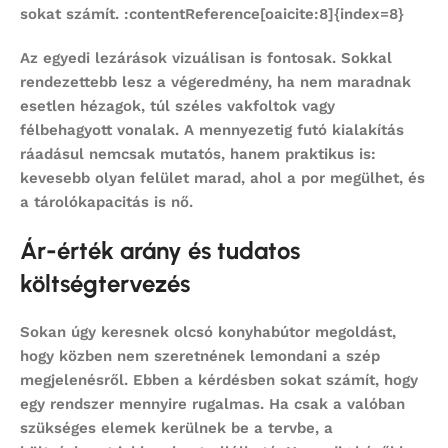
sokat számít. :contentReference[oaicite:8]{index=8}
Az egyedi lezárások vizuálisan is fontosak. Sokkal
rendezettebb lesz a végeredmény, ha nem maradnak
esetlen hézagok, túl széles vakfoltok vagy
félbehagyott vonalak. A mennyezetig futó kialakítás
ráadásul nemcsak mutatós, hanem praktikus is:
kevesebb olyan felület marad, ahol a por megülhet, és
a tárolókapacitás is nő.
Ár-érték arány és tudatos
költségtervezés
Sokan úgy keresnek
olcsó konyhabútor
megoldást,
hogy közben nem szeretnének lemondani a szép
megjelenésről. Ebben a kérdésben sokat számít, hogy
egy rendszer mennyire rugalmas. Ha csak a valóban
szükséges elemek kerülnek be a tervbe, a