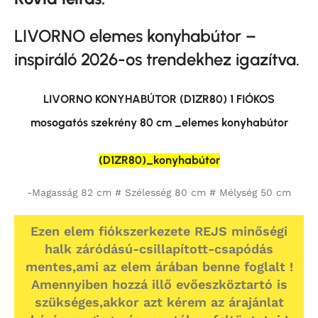
LIVORNO elemes konyhabútor –
inspiráló 2026-os trendekhez igazítva.
LIVORNO KONYHABÚTOR (D1ZR80) 1 FIÓKOS
mosogatós szekrény 80 cm _elemes konyhabútor
(D1ZR80)_konyhabútor
-Magasság 82 cm # Szélesség 80 cm # Mélység 50 cm
Ezen elem fiókszerkezete REJS minőségi
halk záródású-csillapított-csapódás
mentes,ami az elem árában benne foglalt !
Amennyiben hozzá illő evőeszköztartó is
szükséges,akkor azt kérem az árajánlat