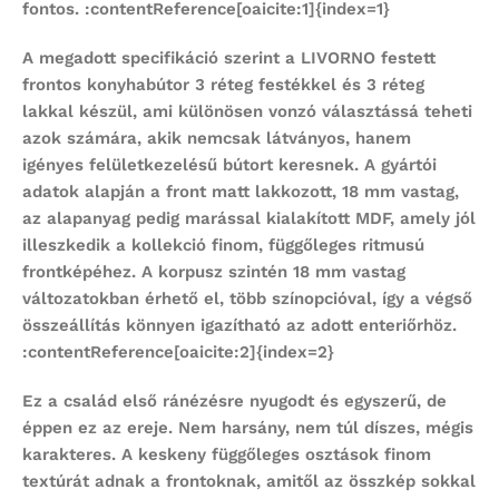
fontos. :contentReference[oaicite:1]{index=1}
A megadott specifikáció szerint a LIVORNO
festett
frontos konyhabútor
3 réteg festékkel és 3 réteg
lakkal készül, ami különösen vonzó választássá teheti
azok számára, akik nemcsak látványos, hanem
igényes felületkezelésű bútort keresnek. A gyártói
adatok alapján a front matt lakkozott, 18 mm vastag,
az alapanyag pedig marással kialakított MDF, amely jól
illeszkedik a kollekció finom, függőleges ritmusú
frontképéhez. A korpusz szintén 18 mm vastag
változatokban érhető el, több színopcióval, így a végső
összeállítás könnyen igazítható az adott enteriőrhöz.
:contentReference[oaicite:2]{index=2}
Ez a család első ránézésre nyugodt és egyszerű, de
éppen ez az ereje. Nem harsány, nem túl díszes, mégis
karakteres. A keskeny függőleges osztások finom
textúrát adnak a frontoknak, amitől az összkép sokkal