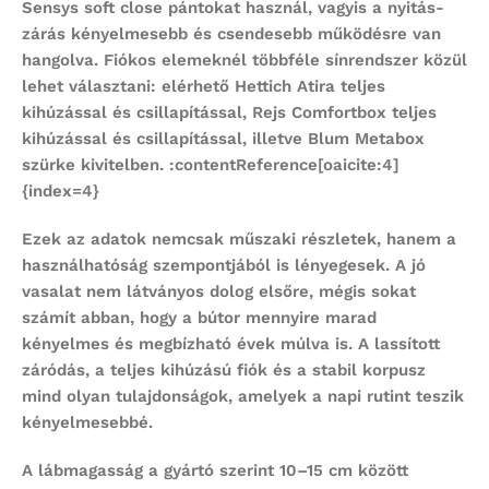
Sensys soft close pántokat használ, vagyis a nyitás-
zárás kényelmesebb és csendesebb működésre van
hangolva. Fiókos elemeknél többféle sínrendszer közül
lehet választani: elérhető Hettich Atira teljes
kihúzással és csillapítással, Rejs Comfortbox teljes
kihúzással és csillapítással, illetve Blum Metabox
szürke kivitelben. :contentReference[oaicite:4]
{index=4}
Ezek az adatok nemcsak műszaki részletek, hanem a
használhatóság szempontjából is lényegesek. A jó
vasalat nem látványos dolog elsőre, mégis sokat
számít abban, hogy a bútor mennyire marad
kényelmes és megbízható évek múlva is. A lassított
záródás, a teljes kihúzású fiók és a stabil korpusz
mind olyan tulajdonságok, amelyek a napi rutint teszik
kényelmesebbé.
A lábmagasság a gyártó szerint 10–15 cm között