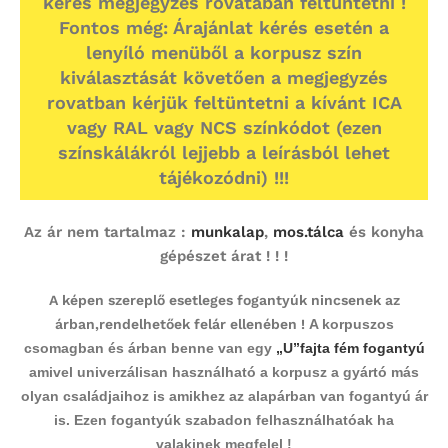
kérés megjegyzés rovatában feltüntetni !
Fontos még: Árajánlat kérés esetén a
lenyíló menüből a korpusz szín
kiválasztását követően a megjegyzés
rovatban kérjük feltüntetni a kívánt ICA
vagy RAL vagy NCS színkódot (ezen
színskálákról lejjebb a leírásból lehet
tájékozódni) !!!
Az ár nem tartalmaz :
munkalap
,
mos.tálca
és konyha
gépészet árat ! ! !
A képen szereplő esetleges fogantyúk nincsenek az
árban,rendelhetőek felár ellenében !
A korpuszos
csomagban és árban benne van egy
„U”fajta fém fogantyú
amivel univerzálisan használható a korpusz a gyártó más
olyan családjaihoz is amikhez az alapárban van fogantyú ár
is. Ezen fogantyúk szabadon felhasználhatóak ha
valakinek megfelel !