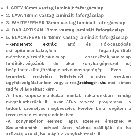
1.
GREY 18mm vastag laminált faforgácslap
2.
LAVA 18mm vastag laminált faforgácslap
3. WHITE/FEHÉR 18mm vastag laminált faforgácslap
4.
DAB ARTISAN 18mm vastag laminált faforgácslap
5.
BLACK/FEKETE 18mm vastag laminált faforgácslap
–
Rendelhető extrák
: ajtó és fiók-csapódás
csillapító,
munkalap,fém foganttyú-több
méretben,vízzárók,munkalap összekötők,munkalap
fordítók,-végzárók, de akár konyha-gépészet is(
beépíthető-sütő,főzőlap,elszívó,mosogatógép….).Ezen
termékek rendelési feltételeiről minden esetben
ügyfélszolgálatunkon vagy a
mail címen
robi@robinagyker.hu
tud felvilágosítást kérni.
A front-korpusz-munkalap minták raktárunkban mindig
megtekinthetőek ill. akár 3D-s tervező programmal is
tudunk személyes megbeszélés keretén belül segíteni a
tervezésben és megrendelésben.
-A konyhabútor elemek lapra szerelve érkeznek #
Szakembereink kedvező áron házhoz szállítják, és ha
szükség van rá, be is építik konyhabútorát. #