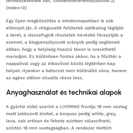
természetesnek hat. :contentReference[oaicite:3]
{index=3}
Egy ilyen megközelítés a mindennapokban is sok
előnnyel jár. A világosabb felületek optikailag tágítják
a teret, a visszafogott részletek kevésbé fárasztják a
szemet, a kiegyensúlyozott arányok pedig segítenek
abban, hogy a helyiség hosszú távon is szerethető
maradjon. Ez különösen fontos akkor, ha a főzőtér a
nappalival vagy az étkezővel közös légtérben kap
helyet. Ilyenkor a bútorzat nem különálló zóna, hanem
az egész otthon vizuális része lesz.
Anyaghasználat és technikai alapok
A gyártói oldal szerint a LIVORNO frontja 18 mm vastag
matt lakkozott kivitel, a korpusz pedig white, grey,
lava, oak artisan és fekete színben választható,
szintén 18 mm vastagságban. A rendszer Hettich