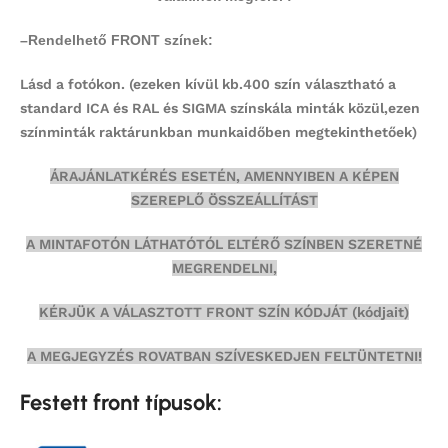
–
Rendelhető FRONT színek:
Lásd a fotókon.
(ezeken kívül kb.400 szín választható a
standard ICA és RAL és SIGMA színskála minták közül,ezen
színminták
raktárunkban munkaidőben megtekinthetőek)
ÁRAJÁNLATKÉRÉS ESETÉN, AMENNYIBEN A KÉPEN
SZEREPLŐ ÖSSZEÁLLÍTÁST
A MINTAFOTÓN LÁTHATÓTÓL ELTÉRŐ SZÍNBEN SZERETNÉ
MEGRENDELNI,
KÉRJÜK A VÁLASZTOTT FRONT SZÍN KÓDJÁT (kódjait)
A MEGJEGYZÉS ROVATBAN SZÍVESKEDJEN FELTÜNTETNI!
Festett front típusok: