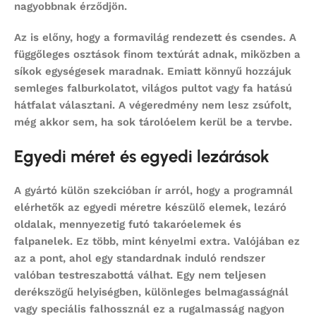
nagyobbnak érződjön.
Az is előny, hogy a formavilág rendezett és csendes. A
függőleges osztások finom textúrát adnak, miközben a
síkok egységesek maradnak. Emiatt könnyű hozzájuk
semleges falburkolatot, világos pultot vagy fa hatású
hátfalat választani. A végeredmény nem lesz zsúfolt,
még akkor sem, ha sok tárolóelem kerül be a tervbe.
Egyedi méret és egyedi lezárások
A gyártó külön szekcióban ír arról, hogy a programnál
elérhetők az egyedi méretre készülő elemek, lezáró
oldalak, mennyezetig futó takaróelemek és
falpanelek. Ez több, mint kényelmi extra. Valójában ez
az a pont, ahol egy standardnak induló rendszer
valóban testreszabottá válhat. Egy nem teljesen
derékszögű helyiségben, különleges belmagasságnál
vagy speciális falhossznál ez a rugalmasság nagyon