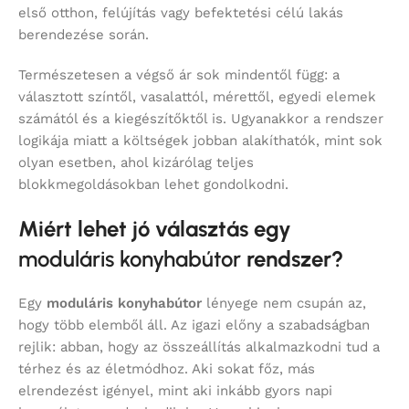
első otthon, felújítás vagy befektetési célú lakás
berendezése során.
Természetesen a végső ár sok mindentől függ: a
választott színtől, vasalattól, mérettől, egyedi elemek
számától és a kiegészítőktől is. Ugyanakkor a rendszer
logikája miatt a költségek jobban alakíthatók, mint sok
olyan esetben, ahol kizárólag teljes
blokkmegoldásokban lehet gondolkodni.
Miért lehet jó választás egy
moduláris konyhabútor
rendszer?
Egy
moduláris konyhabútor
lényege nem csupán az,
hogy több elemből áll. Az igazi előny a szabadságban
rejlik: abban, hogy az összeállítás alkalmazkodni tud a
térhez és az életmódhoz. Aki sokat főz, más
elrendezést igényel, mint aki inkább gyors napi