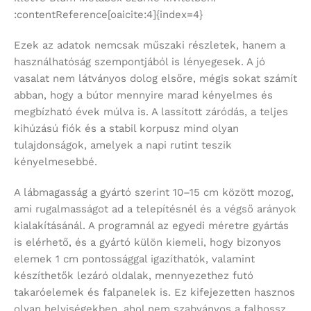
:contentReference[oaicite:4]{index=4}
Ezek az adatok nemcsak műszaki részletek, hanem a
használhatóság szempontjából is lényegesek. A jó
vasalat nem látványos dolog elsőre, mégis sokat számít
abban, hogy a bútor mennyire marad kényelmes és
megbízható évek múlva is. A lassított záródás, a teljes
kihúzású fiók és a stabil korpusz mind olyan
tulajdonságok, amelyek a napi rutint teszik
kényelmesebbé.
A lábmagasság a gyártó szerint 10–15 cm között mozog,
ami rugalmasságot ad a telepítésnél és a végső arányok
kialakításánál. A programnál az egyedi méretre gyártás
is elérhető, és a gyártó külön kiemeli, hogy bizonyos
elemek 1 cm pontossággal igazíthatók, valamint
készíthetők lezáró oldalak, mennyezethez futó
takaróelemek és falpanelek is. Ez kifejezetten hasznos
olyan helyiségekben, ahol nem szabványos a falhossz,