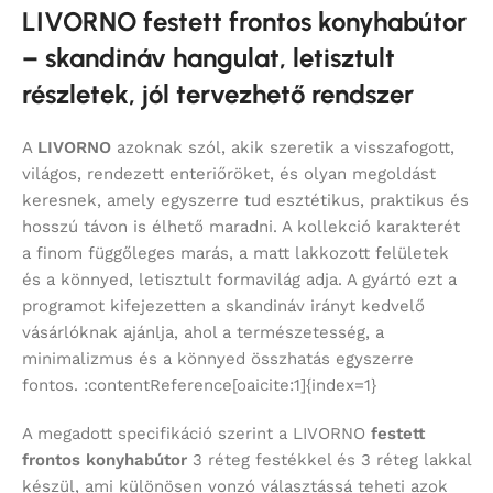
LIVORNO festett frontos konyhabútor
– skandináv hangulat, letisztult
részletek, jól tervezhető rendszer
A
LIVORNO
azoknak szól, akik szeretik a visszafogott,
világos, rendezett enteriőröket, és olyan megoldást
keresnek, amely egyszerre tud esztétikus, praktikus és
hosszú távon is élhető maradni. A kollekció karakterét
a finom függőleges marás, a matt lakkozott felületek
és a könnyed, letisztult formavilág adja. A gyártó ezt a
programot kifejezetten a skandináv irányt kedvelő
vásárlóknak ajánlja, ahol a természetesség, a
minimalizmus és a könnyed összhatás egyszerre
fontos. :contentReference[oaicite:1]{index=1}
A megadott specifikáció szerint a LIVORNO
festett
frontos konyhabútor
3 réteg festékkel és 3 réteg lakkal
készül, ami különösen vonzó választássá teheti azok