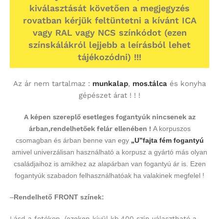
kiválasztását követően a megjegyzés
rovatban kérjük feltüntetni a kívánt ICA
vagy RAL vagy NCS színkódot (ezen
színskálákról lejjebb a leírásból lehet
tájékozódni) !!!
Az ár nem tartalmaz :
munkalap
,
mos.tálca
és konyha
gépészet árat ! ! !
A képen szereplő esetleges fogantyúk nincsenek az
árban,rendelhetőek felár ellenében !
A korpuszos
csomagban és árban benne van egy
„U”fajta fém fogantyú
amivel univerzálisan használható a korpusz a gyártó más olyan
családjaihoz is amikhez az alapárban van fogantyú ár is. Ezen
fogantyúk szabadon felhasználhatóak ha valakinek megfelel !
–
Rendelhető FRONT színek:
Lásd a fotókon.
(ezeken kívül kb.400 szín választható a