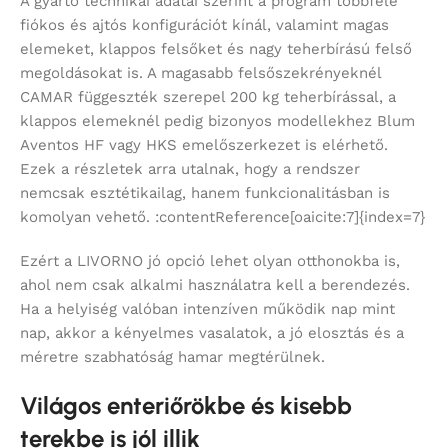
A gyártó technikai adatai szerint a program többféle
fiókos és ajtós konfigurációt kínál, valamint magas
elemeket, klappos felsőket és nagy teherbírású felső
megoldásokat is. A magasabb felsőszekrényeknél
CAMAR függeszték szerepel 200 kg teherbírással, a
klappos elemeknél pedig bizonyos modellekhez Blum
Aventos HF vagy HKS emelőszerkezet is elérhető.
Ezek a részletek arra utalnak, hogy a rendszer
nemcsak esztétikailag, hanem funkcionalitásban is
komolyan vehető. :contentReference[oaicite:7]{index=7}
Ezért a LIVORNO jó opció lehet olyan otthonokba is,
ahol nem csak alkalmi használatra kell a berendezés.
Ha a helyiség valóban intenzíven működik nap mint
nap, akkor a kényelmes vasalatok, a jó elosztás és a
méretre szabhatóság hamar megtérülnek.
Világos enteriőrökbe és kisebb
terekbe is jól illik