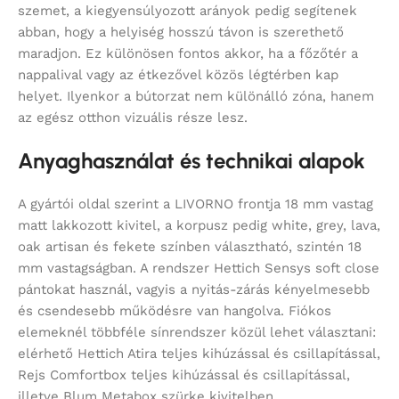
szemet, a kiegyensúlyozott arányok pedig segítenek
abban, hogy a helyiség hosszú távon is szerethető
maradjon. Ez különösen fontos akkor, ha a főzőtér a
nappalival vagy az étkezővel közös légtérben kap
helyet. Ilyenkor a bútorzat nem különálló zóna, hanem
az egész otthon vizuális része lesz.
Anyaghasználat és technikai alapok
A gyártói oldal szerint a LIVORNO frontja 18 mm vastag
matt lakkozott kivitel, a korpusz pedig white, grey, lava,
oak artisan és fekete színben választható, szintén 18
mm vastagságban. A rendszer Hettich Sensys soft close
pántokat használ, vagyis a nyitás-zárás kényelmesebb
és csendesebb működésre van hangolva. Fiókos
elemeknél többféle sínrendszer közül lehet választani:
elérhető Hettich Atira teljes kihúzással és csillapítással,
Rejs Comfortbox teljes kihúzással és csillapítással,
illetve Blum Metabox szürke kivitelben.