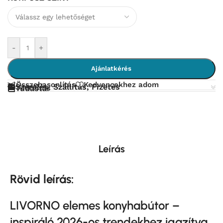
-
+
Ajánlatkérés
Összehasonlítás
Kedvencekhez adom
Szerelés, Szállítás, Fizetés
Tudástár
Leírás
Rövid leírás:
LIVORNO elemes konyhabútor –
inspiráló 2026-os trendekhez igazítva.