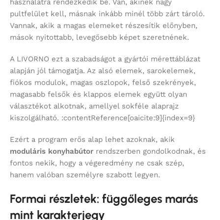
használatra rendezkedik be. Van, akinek nagy
pultfelület kell, másnak inkább minél több zárt tároló.
Vannak, akik a magas elemeket részesítik előnyben,
mások nyitottabb, levegősebb képet szeretnének.
A LIVORNO ezt a szabadságot a gyártói mérettáblázat
alapján jól támogatja. Az alsó elemek, sarokelemek,
fiókos modulok, magas oszlopok, felső szekrények,
magasabb felsők és klappos elemek együtt olyan
választékot alkotnak, amellyel sokféle alaprajz
kiszolgálható. :contentReference[oaicite:9]{index=9}
Ezért a program erős alap lehet azoknak, akik
moduláris konyhabútor
rendszerben gondolkodnak, és
fontos nekik, hogy a végeredmény ne csak szép,
hanem valóban személyre szabott legyen.
Formai részletek: függőleges marás
mint karakterjegy