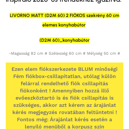
LIVORNO MATT (D2M 60) 2 FIÓKOS szekrény 60 cm
elemes konyhabútor
(D2M 60)_konyhabútor
-Magasság 82 cm # Szélesség 60 cm # Mélység 50 cm #
Ezen elem fiókszerkezete BLUM minőségi
Fém fiókbox-csillapítatlan, utólag külön
felárral rendelhető fiók csillapítás
fiókonként ! Amennyiben hozzá illő
evőeszköztartó is és fiók csillapítás is
szükséges, akkor azt kérem az árajánlat
kérés megjegyzés rovatában feltüntetni !
Fontos még: Árajánlat kérés esetén a
lenyíló menüből a korpusz szín