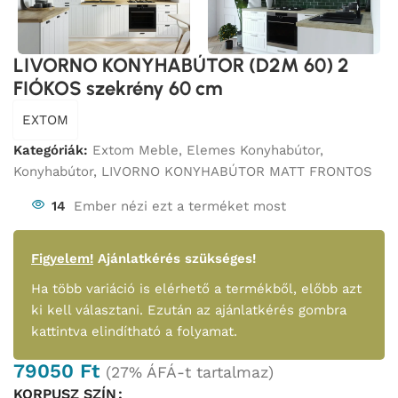
LIVORNO KONYHABÚTOR (D2M 60) 2
FIÓKOS szekrény 60 cm
EXTOM
Kategóriák:
Extom Meble
,
Elemes Konyhabútor
,
Konyhabútor
,
LIVORNO KONYHABÚTOR MATT FRONTOS
14
Ember nézi ezt a terméket most
Figyelem!
Ajánlatkérés szükséges!
Ha több variáció is elérhető a termékből, előbb azt
ki kell választani. Ezután az ajánlatkérés gombra
kattintva elindítható a folyamat.
79050
Ft
(27% ÁFÁ-t tartalmaz)
KORPUSZ SZÍN