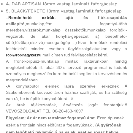
4.
DAB ARTISAN 18mm vastag laminált faforgácslap
5.
BLACK/FEKETE 18mm vastag laminált faforgácslap
–
Rendelhető extrák
: ajtó és fiók-csapódás
csillapító,
munkalap,fém foganttyú-több
méretben,vízzárók,munkalap összekötők,munkalap fordítók,-
végzárók, de akár konyha-gépészet is( beépíthető-
sütő,főzőlap,elszívó,mosogatógép….).Ezen termékek rendelési
feltételeiről minden esetben ügyfélszolgálatunkon vagy a
mail címen tud felvilágosítást kérni.
robi@robinagyker.hu
A front-korpusz-munkalap minták raktárunkban mindig
megtekinthetőek ill. akár 3D-s tervező programmal is tudunk
személyes megbeszélés keretén belül segíteni a tervezésben és
megrendelésben.
-A konyhabútor elemek lapra szerelve érkeznek #
Szakembereink kedvező áron házhoz szállítják, és ha szükség
van rá, be is építik konyhabútorát. #
Az árak tájékoztatóak, árváltozás jogát fenntartjuk.#
VEVŐSZOLGÁLAT TEL :06-20-463-4097
Figyelem:
Az ár nem tartalmaz fogantyú árat.
Ezen típusnak
ezért a frontjain nincs előfúrat a fogantyúknak .
(A gyártónak
nem felróható reklamáció ha valaki esetleg rossz helyre