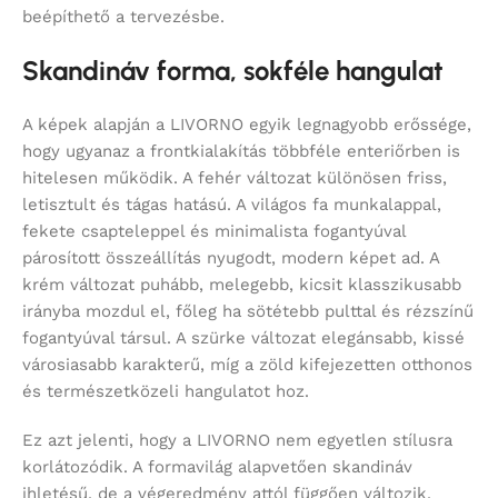
beépíthető a tervezésbe.
Skandináv forma, sokféle hangulat
A képek alapján a LIVORNO egyik legnagyobb erőssége,
hogy ugyanaz a frontkialakítás többféle enteriőrben is
hitelesen működik. A fehér változat különösen friss,
letisztult és tágas hatású. A világos fa munkalappal,
fekete csapteleppel és minimalista fogantyúval
párosított összeállítás nyugodt, modern képet ad. A
krém változat puhább, melegebb, kicsit klasszikusabb
irányba mozdul el, főleg ha sötétebb pulttal és rézszínű
fogantyúval társul. A szürke változat elegánsabb, kissé
városiasabb karakterű, míg a zöld kifejezetten otthonos
és természetközeli hangulatot hoz.
Ez azt jelenti, hogy a LIVORNO nem egyetlen stílusra
korlátozódik. A formavilág alapvetően skandináv
ihletésű, de a végeredmény attól függően változik,