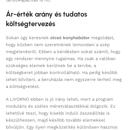
Ár-érték arány és tudatos
költségtervezés
Sokan úgy keresnek
olcsó konyhabútor
megoldást,
hogy közben nem szeretnének lemondani a szép
megjelenésről. Ebben a kérdésben sokat számít, hogy
egy rendszer mennyire rugalmas. Ha csak a valóban
szükséges elemek kerülnek be a tervbe, a
költségkeret jobban kontrollálható. Ha pedig később
lehet bővíteni, a beruházás nem egyszerre terheli meg
a költségvetést.
A LIVORNO ebben is jó irány lehet, mert a program
moduláris és széles méretválasztékkal dolgozik. Ez
lehetővé teszi, hogy kisebb induló összeállítás is
készülhessen, majd később további elemekkel
bővüljön. Egy ilyen megközelítés különösen hasznos