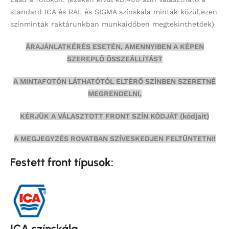
standard ICA és RAL és SIGMA színskála minták közül,ezen
színminták
raktárunkban munkaidőben megtekinthetőek)
ÁRAJÁNLATKÉRÉS ESETÉN, AMENNYIBEN A KÉPEN
SZEREPLŐ ÖSSZEÁLLÍTÁST
A MINTAFOTÓN LÁTHATÓTÓL ELTÉRŐ SZÍNBEN SZERETNÉ
MEGRENDELNI,
KÉRJÜK A VÁLASZTOTT FRONT SZÍN KÓDJÁT (kódjait)
A MEGJEGYZÉS ROVATBAN SZÍVESKEDJEN FELTÜNTETNI!
Festett front típusok:
ICA színskála