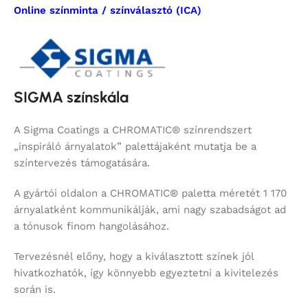
Online színminta / színválasztó (ICA)
SIGMA színskála
A Sigma Coatings a CHROMATIC® színrendszert
„inspiráló árnyalatok” palettájaként mutatja be a
színtervezés támogatására.
A gyártói oldalon a CHROMATIC® paletta méretét 1 170
árnyalatként kommunikálják, ami nagy szabadságot ad
a tónusok finom hangolásához.
Tervezésnél előny, hogy a kiválasztott színek jól
hivatkozhatók, így könnyebb egyeztetni a kivitelezés
során is.