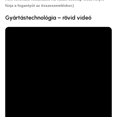
fúrja a fogantyút az összeszereléskor.)
Gyártástechnológia – rövid videó