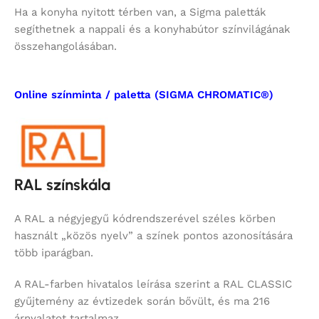
Ha a konyha nyitott térben van, a Sigma paletták
segíthetnek a nappali és a konyhabútor színvilágának
összehangolásában.
Online színminta / paletta (SIGMA CHROMATIC®)
RAL színskála
A RAL a négyjegyű kódrendszerével széles körben
használt „közös nyelv” a színek pontos azonosítására
több iparágban.
A RAL-farben hivatalos leírása szerint a RAL CLASSIC
gyűjtemény az évtizedek során bővült, és ma 216
árnyalatot tartalmaz.