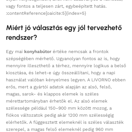
vagy fontos a teljesen zárt, egybeépített hatás.
:contentReference[oaicite:5]{index=5}
Miért jó választás egy jól tervezhető
rendszer?
Egy mai
konyhabútor
értéke nemcsak a frontok
szépségében mérhető. Ugyanolyan fontos az is, hogy
mennyire illeszthető a térhez, mennyire logikus a belső
kiosztása, és lehet-e úgy összeállítani, hogy a napi
használat valóban kényelmes legyen. A LIVORNO ebben
erős, mert a gyártói adatok alapján az alsó, felső,
magas, sarok- és klappos elemek is széles
mérettartományban érhetők el. Az alsó elemek
szélessége például 150–900 mm között mozog, a
fiókos változatok pedig akár 1200 mm szélességig
elérhetők. A függesztett elemeknél is széles választék
szerepel, a magas felső elemeknél pedig 960 mm