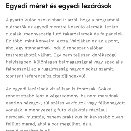
Egyedi méret és egyedi lezárások
A gyártó külön szekcióban ír arról, hogy a programnál
elérhetők az egyedi méretre készülő elemek, lezáró
oldalak, mennyezetig futó takaróelemek és falpanelek.
Ez több, mint kényelmi extra. Valójában ez az a pont,
ahol egy standardnak induló rendszer valóban
testreszabottá válhat. Egy nem teljesen derékszögű
helyiségben, különleges belmagasságnál vagy speciális
falhossznál ez a rugalmasság nagyon sokat számít.
:contentReference[oaicite:8]{index=8}
Az egyedi lezárások vizuálisan is fontosak. Sokkal
rendezettebb lesz a végeredmény, ha nem maradnak
esetlen hézagok, túl széles vakfoltok vagy félbehagyott
vonalak. A mennyezetig futó kialakítás ráadásul
nemcsak mutatós, hanem praktikus is: kevesebb olyan
felület marad, ahol a por megülhet, és a
tárolókapacitás is nő.