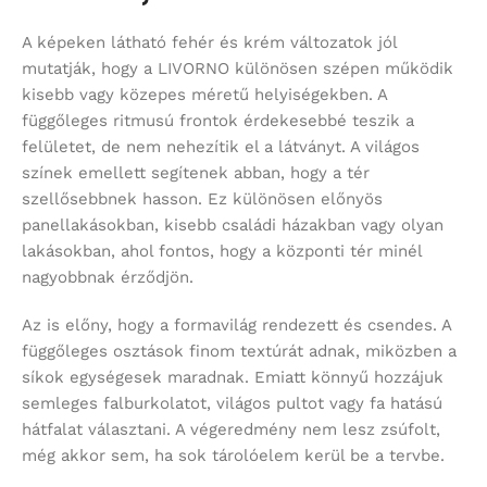
A képeken látható fehér és krém változatok jól
mutatják, hogy a LIVORNO különösen szépen működik
kisebb vagy közepes méretű helyiségekben. A
függőleges ritmusú frontok érdekesebbé teszik a
felületet, de nem nehezítik el a látványt. A világos
színek emellett segítenek abban, hogy a tér
szellősebbnek hasson. Ez különösen előnyös
panellakásokban, kisebb családi házakban vagy olyan
lakásokban, ahol fontos, hogy a központi tér minél
nagyobbnak érződjön.
Az is előny, hogy a formavilág rendezett és csendes. A
függőleges osztások finom textúrát adnak, miközben a
síkok egységesek maradnak. Emiatt könnyű hozzájuk
semleges falburkolatot, világos pultot vagy fa hatású
hátfalat választani. A végeredmény nem lesz zsúfolt,
még akkor sem, ha sok tárolóelem kerül be a tervbe.