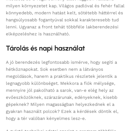
milyen környezetet kap. Világos padlóval és fehér fallal
könnyedebb, modern hatást kelt, sötétebb háttérrel és
hangsúlyosabb fogantyúval sokkal karakteresebb tud
lenni. Ugyanaz a front tehát többféle lakberendezési
elképzeléshez is használható.
Tárolás és napi használat
A jó berendezés legfontosabb ismérve, hogy segíti a
hétköznapokat. Sok esetben nem a látványos
megoldások, hanem a praktikus részletek jelentik a
legnagyobb különbséget. Mekkora a fiók mélysége,
mennyire jól pakolható a sarok, van-e elég hely az
evőeszközöknek, szárazárunak, edényeknek, kisebb
gépeknek? Milyen magasságban helyezkednek el a
gyakran használt polcok? Ezek a kérdések döntik el,
hogy a tér valóban kényelmes lesz-e.