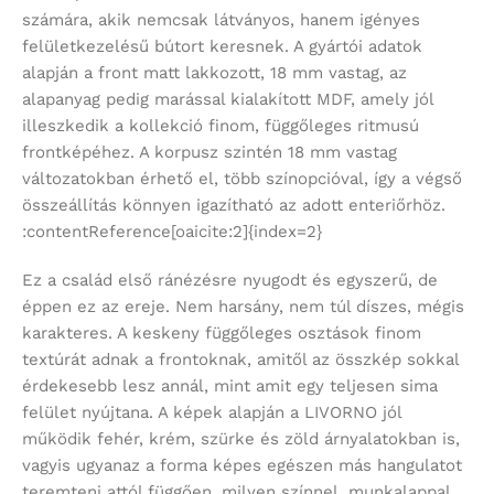
számára, akik nemcsak látványos, hanem igényes
felületkezelésű bútort keresnek. A gyártói adatok
alapján a front matt lakkozott, 18 mm vastag, az
alapanyag pedig marással kialakított MDF, amely jól
illeszkedik a kollekció finom, függőleges ritmusú
frontképéhez. A korpusz szintén 18 mm vastag
változatokban érhető el, több színopcióval, így a végső
összeállítás könnyen igazítható az adott enteriőrhöz.
:contentReference[oaicite:2]{index=2}
Ez a család első ránézésre nyugodt és egyszerű, de
éppen ez az ereje. Nem harsány, nem túl díszes, mégis
karakteres. A keskeny függőleges osztások finom
textúrát adnak a frontoknak, amitől az összkép sokkal
érdekesebb lesz annál, mint amit egy teljesen sima
felület nyújtana. A képek alapján a LIVORNO jól
működik fehér, krém, szürke és zöld árnyalatokban is,
vagyis ugyanaz a forma képes egészen más hangulatot
teremteni attól függően, milyen színnel, munkalappal