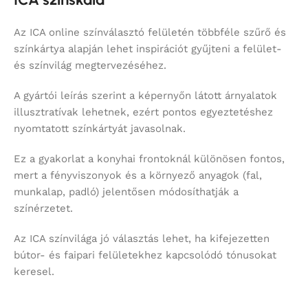
Az ICA online színválasztó felületén többféle szűrő és
színkártya alapján lehet inspirációt gyűjteni a felület-
és színvilág megtervezéséhez.
A gyártói leírás szerint a képernyőn látott árnyalatok
illusztratívak lehetnek, ezért pontos egyeztetéshez
nyomtatott színkártyát javasolnak.
Ez a gyakorlat a konyhai frontoknál különösen fontos,
mert a fényviszonyok és a környező anyagok (fal,
munkalap, padló) jelentősen módosíthatják a
színérzetet.
Az ICA színvilága jó választás lehet, ha kifejezetten
bútor- és faipari felületekhez kapcsolódó tónusokat
keresel.