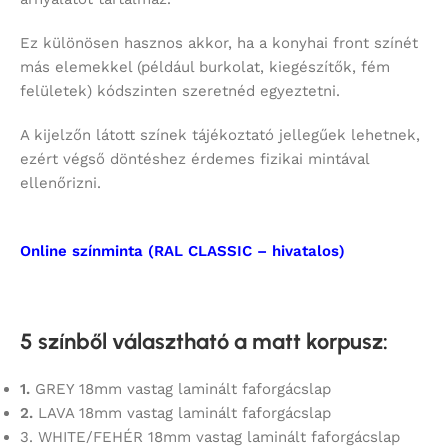
Ez különösen hasznos akkor, ha a konyhai front színét
más elemekkel (például burkolat, kiegészítők, fém
felületek) kódszinten szeretnéd egyeztetni.
A kijelzőn látott színek tájékoztató jellegűek lehetnek,
ezért végső döntéshez érdemes fizikai mintával
ellenőrizni.
Online színminta (RAL CLASSIC – hivatalos)
5 színből választható a matt korpusz
:
1.
GREY 18mm vastag laminált faforgácslap
2.
LAVA 18mm vastag laminált faforgácslap
3. WHITE/FEHÉR 18mm vastag laminált faforgácslap