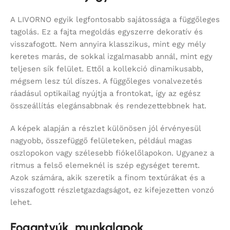
A LIVORNO egyik legfontosabb sajátossága a függőleges
tagolás. Ez a fajta megoldás egyszerre dekoratív és
visszafogott. Nem annyira klasszikus, mint egy mély
keretes marás, de sokkal izgalmasabb annál, mint egy
teljesen sík felület. Ettől a kollekció dinamikusabb,
mégsem lesz túl díszes. A függőleges vonalvezetés
ráadásul optikailag nyújtja a frontokat, így az egész
összeállítás elegánsabbnak és rendezettebbnek hat.
A képek alapján a részlet különösen jól érvényesül
nagyobb, összefüggő felületeken, például magas
oszlopokon vagy szélesebb fiókelőlapokon. Ugyanez a
ritmus a felső elemeknél is szép egységet teremt.
Azok számára, akik szeretik a finom textúrákat és a
visszafogott részletgazdagságot, ez kifejezetten vonzó
lehet.
Fogantyúk, munkalapok,