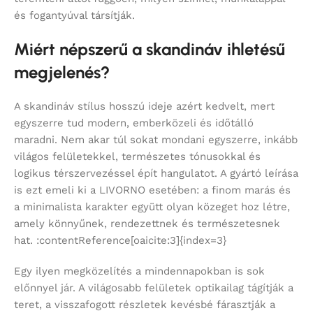
és fogantyúval társítják.
Miért népszerű a skandináv ihletésű
megjelenés?
A skandináv stílus hosszú ideje azért kedvelt, mert
egyszerre tud modern, emberközeli és időtálló
maradni. Nem akar túl sokat mondani egyszerre, inkább
világos felületekkel, természetes tónusokkal és
logikus térszervezéssel épít hangulatot. A gyártó leírása
is ezt emeli ki a LIVORNO esetében: a finom marás és
a minimalista karakter együtt olyan közeget hoz létre,
amely könnyűnek, rendezettnek és természetesnek
hat. :contentReference[oaicite:3]{index=3}
Egy ilyen megközelítés a mindennapokban is sok
előnnyel jár. A világosabb felületek optikailag tágítják a
teret, a visszafogott részletek kevésbé fárasztják a