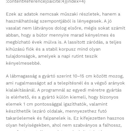
:contentReference[oaicite:4]{index=4}
Ezek az adatok nemcsak műszaki részletek, hanem a
használhatóság szempontjából is lényegesek. A jó
vasalat nem látványos dolog elsőre, mégis sokat számít
abban, hogy a bútor mennyire marad kényelmes és
megbízható évek múlva is. A lassított záródás, a teljes
kihúzású fiók és a stabil korpusz mind olyan
tulajdonságok, amelyek a napi rutint teszik
kényelmesebbé.
A lábmagasság a gyártó szerint 10–15 cm között mozog,
ami rugalmasságot ad a telepítésnél és a végső arányok
kialakításánál. A programnál az egyedi méretre gyártás
is elérhető, és a gyártó külön kiemeli, hogy bizonyos
elemek 1 cm pontossággal igazíthatók, valamint
készíthetők lezáró oldalak, mennyezethez futó
takaróelemek és falpanelek is. Ez kifejezetten hasznos
olyan helyiségekben, ahol nem szabványos a falhossz,