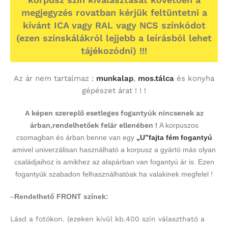
megjegyzés rovatban kérjük feltüntetni a
kívánt ICA vagy RAL vagy NCS színkódot
(ezen színskálákról lejjebb a leírásból lehet
tájékozódni) !!!
Az ár nem tartalmaz :
munkalap
,
mos.tálca
és konyha
gépészet árat ! ! !
A képen szereplő esetleges fogantyúk nincsenek az
árban,rendelhetőek felár ellenében !
A korpuszos
csomagban és árban benne van egy
„U”fajta fém fogantyú
amivel univerzálisan használható a korpusz a gyártó más olyan
családjaihoz is amikhez az alapárban van fogantyú ár is. Ezen
fogantyúk szabadon felhasználhatóak ha valakinek megfelel !
–
Rendelhető FRONT színek:
Lásd a fotókon.
(ezeken kívül kb.400 szín választható a