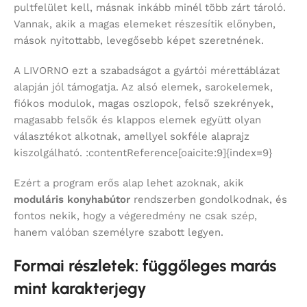
pultfelület kell, másnak inkább minél több zárt tároló.
Vannak, akik a magas elemeket részesítik előnyben,
mások nyitottabb, levegősebb képet szeretnének.
A LIVORNO ezt a szabadságot a gyártói mérettáblázat
alapján jól támogatja. Az alsó elemek, sarokelemek,
fiókos modulok, magas oszlopok, felső szekrények,
magasabb felsők és klappos elemek együtt olyan
választékot alkotnak, amellyel sokféle alaprajz
kiszolgálható. :contentReference[oaicite:9]{index=9}
Ezért a program erős alap lehet azoknak, akik
moduláris konyhabútor
rendszerben gondolkodnak, és
fontos nekik, hogy a végeredmény ne csak szép,
hanem valóban személyre szabott legyen.
Formai részletek: függőleges marás
mint karakterjegy