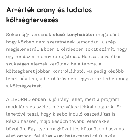
Ár-érték arány és tudatos
költségtervezés
Sokan úgy keresnek
olcsó konyhabútor
megoldást,
hogy közben nem szeretnének lemondani a szép
megjelenésről. Ebben a kérdésben sokat számít, hogy
egy rendszer mennyire rugalmas. Ha csak a valóban
szükséges elemek kerülnek be a tervbe, a
költségkeret jobban kontrollálható. Ha pedig később
lehet bővíteni, a beruházás nem egyszerre terheli meg
a költségvetést.
A LIVORNO ebben is jó irány lehet, mert a program
moduláris és széles méretválasztékkal dolgozik. Ez
lehetővé teszi, hogy kisebb induló összeállítás is
készülhessen, majd később további elemekkel
bővüljön. Egy ilyen megközelítés különösen hasznos
első otthon, felújítás vagy befektetési célú lakás