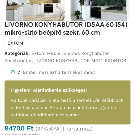
LIVORNO KONYHABÚTOR (D5AA 60 154)
mikró-sütő beépítő szekr. 60 cm
EXTOM
Kategóriák:
Extom Meble
,
Elemes Konyhabútor
,
Konyhabútor
,
LIVORNO KONYHABÚTOR MATT FRONTOS
7
Ember nézi ezt a terméket most
Figyelem!
Ajánlatkérés szükséges!
Ha több variáció is elérhető a termékből, előbb azt
ki kell választani. Ezután az ajánlatkérés gombra
kattintva elindítható a folyamat.
94700
Ft
(27% ÁFÁ-t tartalmaz)