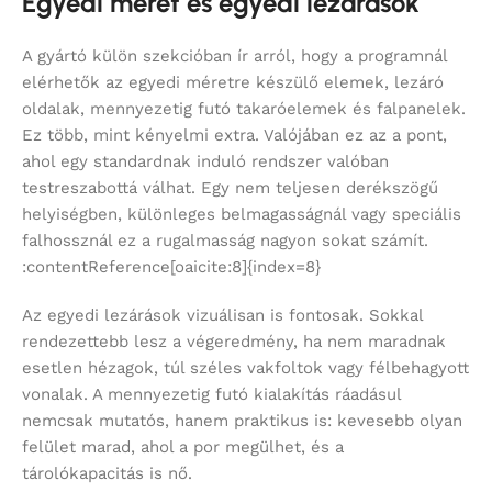
Egyedi méret és egyedi lezárások
A gyártó külön szekcióban ír arról, hogy a programnál
elérhetők az egyedi méretre készülő elemek, lezáró
oldalak, mennyezetig futó takaróelemek és falpanelek.
Ez több, mint kényelmi extra. Valójában ez az a pont,
ahol egy standardnak induló rendszer valóban
testreszabottá válhat. Egy nem teljesen derékszögű
helyiségben, különleges belmagasságnál vagy speciális
falhossznál ez a rugalmasság nagyon sokat számít.
:contentReference[oaicite:8]{index=8}
Az egyedi lezárások vizuálisan is fontosak. Sokkal
rendezettebb lesz a végeredmény, ha nem maradnak
esetlen hézagok, túl széles vakfoltok vagy félbehagyott
vonalak. A mennyezetig futó kialakítás ráadásul
nemcsak mutatós, hanem praktikus is: kevesebb olyan
felület marad, ahol a por megülhet, és a
tárolókapacitás is nő.