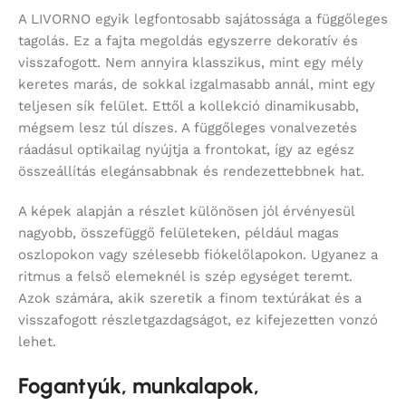
A LIVORNO egyik legfontosabb sajátossága a függőleges
tagolás. Ez a fajta megoldás egyszerre dekoratív és
visszafogott. Nem annyira klasszikus, mint egy mély
keretes marás, de sokkal izgalmasabb annál, mint egy
teljesen sík felület. Ettől a kollekció dinamikusabb,
mégsem lesz túl díszes. A függőleges vonalvezetés
ráadásul optikailag nyújtja a frontokat, így az egész
összeállítás elegánsabbnak és rendezettebbnek hat.
A képek alapján a részlet különösen jól érvényesül
nagyobb, összefüggő felületeken, például magas
oszlopokon vagy szélesebb fiókelőlapokon. Ugyanez a
ritmus a felső elemeknél is szép egységet teremt.
Azok számára, akik szeretik a finom textúrákat és a
visszafogott részletgazdagságot, ez kifejezetten vonzó
lehet.
Fogantyúk, munkalapok,