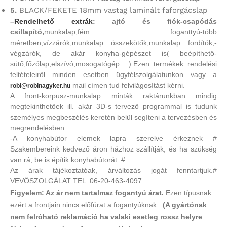
5.
BLACK/FEKETE 18mm vastag laminált faforgácslap
–
Rendelhető extrák
: ajtó és fiók-csapódás
csillapító,
munkalap,fém foganttyú-több
méretben,vízzárók,munkalap összekötők,munkalap fordítók,-
végzárók, de akár konyha-gépészet is( beépíthető-
sütő,főzőlap,elszívó,mosogatógép….).Ezen termékek rendelési
feltételeiről minden esetben ügyfélszolgálatunkon vagy a
mail címen tud felvilágosítást kérni.
robi@robinagyker.hu
A front-korpusz-munkalap minták raktárunkban mindig
megtekinthetőek ill. akár 3D-s tervező programmal is tudunk
személyes megbeszélés keretén belül segíteni a tervezésben és
megrendelésben.
-A konyhabútor elemek lapra szerelve érkeznek #
Szakembereink kedvező áron házhoz szállítják, és ha szükség
van rá, be is építik konyhabútorát. #
Az árak tájékoztatóak, árváltozás jogát fenntartjuk.#
VEVŐSZOLGÁLAT TEL :06-20-463-4097
Figyelem:
Az ár nem tartalmaz fogantyú árat.
Ezen típusnak
ezért a frontjain nincs előfúrat a fogantyúknak .
(A gyártónak
nem felróható reklamáció ha valaki esetleg rossz helyre