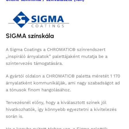
SIGMA színskála
A Sigma Coatings a CHROMATIC® színrendszert
„inspiráló árnyalatok” palettájaként mutatja be a
színtervezés támogatására.
A gyártói oldalon a CHROMATIC® paletta méretét 1 170
árnyalatként kommunikálják, ami nagy szabadságot ad
a tónusok finom hangolásához.
Tervezésnél előny, hogy a kiválasztott színek jól
hivatkozhatók, így könnyebb egyeztetni a kivitelezés
során is.
Ha a konyha nyitott térben van, a Sigma paletták