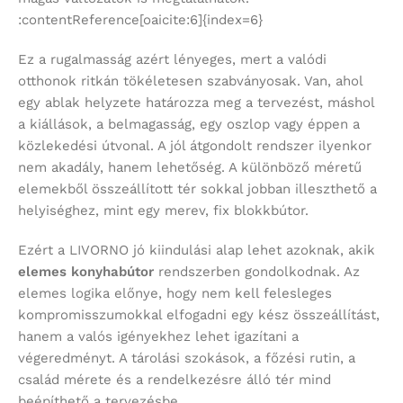
:contentReference[oaicite:6]{index=6}
Ez a rugalmasság azért lényeges, mert a valódi
otthonok ritkán tökéletesen szabványosak. Van, ahol
egy ablak helyzete határozza meg a tervezést, máshol
a kiállások, a belmagasság, egy oszlop vagy éppen a
közlekedési útvonal. A jól átgondolt rendszer ilyenkor
nem akadály, hanem lehetőség. A különböző méretű
elemekből összeállított tér sokkal jobban illeszthető a
helyiséghez, mint egy merev, fix blokkbútor.
Ezért a LIVORNO jó kiindulási alap lehet azoknak, akik
elemes konyhabútor
rendszerben gondolkodnak. Az
elemes logika előnye, hogy nem kell felesleges
kompromisszumokkal elfogadni egy kész összeállítást,
hanem a valós igényekhez lehet igazítani a
végeredményt. A tárolási szokások, a főzési rutin, a
család mérete és a rendelkezésre álló tér mind
beépíthető a tervezésbe.