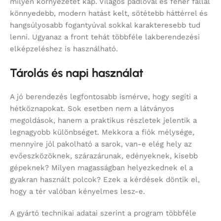
milyen környezetet kap. Világos padlóval és fehér fallal
könnyedebb, modern hatást kelt, sötétebb háttérrel és
hangsúlyosabb fogantyúval sokkal karakteresebb tud
lenni. Ugyanaz a front tehát többféle lakberendezési
elképzeléshez is használható.
Tárolás és napi használat
A jó berendezés legfontosabb ismérve, hogy segíti a
hétköznapokat. Sok esetben nem a látványos
megoldások, hanem a praktikus részletek jelentik a
legnagyobb különbséget. Mekkora a fiók mélysége,
mennyire jól pakolható a sarok, van-e elég hely az
evőeszközöknek, szárazárunak, edényeknek, kisebb
gépeknek? Milyen magasságban helyezkednek el a
gyakran használt polcok? Ezek a kérdések döntik el,
hogy a tér valóban kényelmes lesz-e.
A gyártó technikai adatai szerint a program többféle