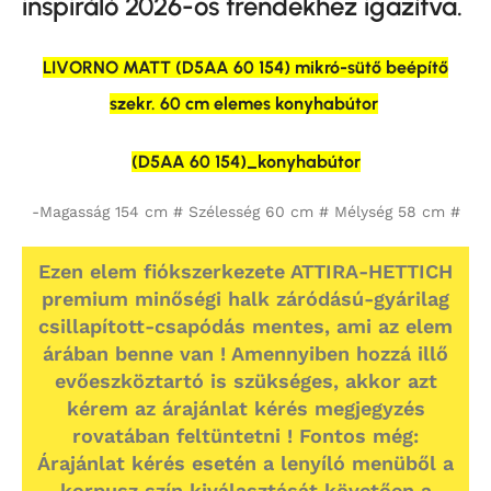
inspiráló 2026-os trendekhez igazítva.
LIVORNO MATT (D5AA 60 154) mikró-sütő beépítő
szekr. 60 cm elemes konyhabútor
(D5AA 60 154)_konyhabútor
-Magasság 154 cm # Szélesség 60 cm # Mélység 58 cm #
Ezen elem fiókszerkezete ATTIRA-HETTICH
premium minőségi halk záródású-gyárilag
csillapított-csapódás mentes, ami az elem
árában benne van ! Amennyiben hozzá illő
evőeszköztartó is szükséges, akkor azt
kérem az árajánlat kérés megjegyzés
rovatában feltüntetni ! Fontos még:
Árajánlat kérés esetén a lenyíló menüből a
korpusz szín kiválasztását követően a