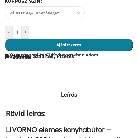
KORPUSZ SZÍN
-
+
Ajánlatkérés
Összehasonlítás
Kedvencekhez adom
Szerelés, Szállítás, Fizetés
Tudástár
Leírás
Rövid leírás:
LIVORNO elemes konyhabútor –