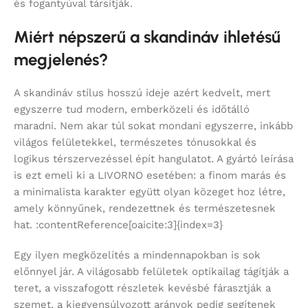
és fogantyúval társítják.
Miért népszerű a skandináv ihletésű
megjelenés?
A skandináv stílus hosszú ideje azért kedvelt, mert
egyszerre tud modern, emberközeli és időtálló
maradni. Nem akar túl sokat mondani egyszerre, inkább
világos felületekkel, természetes tónusokkal és
logikus térszervezéssel épít hangulatot. A gyártó leírása
is ezt emeli ki a LIVORNO esetében: a finom marás és
a minimalista karakter együtt olyan közeget hoz létre,
amely könnyűnek, rendezettnek és természetesnek
hat. :contentReference[oaicite:3]{index=3}
Egy ilyen megközelítés a mindennapokban is sok
előnnyel jár. A világosabb felületek optikailag tágítják a
teret, a visszafogott részletek kevésbé fárasztják a
szemet, a kiegyensúlyozott arányok pedig segítenek