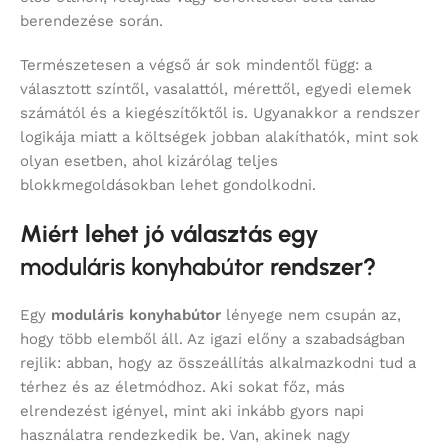
berendezése során.
Természetesen a végső ár sok mindentől függ: a
választott színtől, vasalattól, mérettől, egyedi elemek
számától és a kiegészítőktől is. Ugyanakkor a rendszer
logikája miatt a költségek jobban alakíthatók, mint sok
olyan esetben, ahol kizárólag teljes
blokkmegoldásokban lehet gondolkodni.
Miért lehet jó választás egy
moduláris konyhabútor
rendszer?
Egy
moduláris konyhabútor
lényege nem csupán az,
hogy több elemből áll. Az igazi előny a szabadságban
rejlik: abban, hogy az összeállítás alkalmazkodni tud a
térhez és az életmódhoz. Aki sokat főz, más
elrendezést igényel, mint aki inkább gyors napi
használatra rendezkedik be. Van, akinek nagy