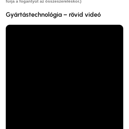
fúrja a fogantyút az összeszereléskor.)
Gyártástechnológia – rövid videó