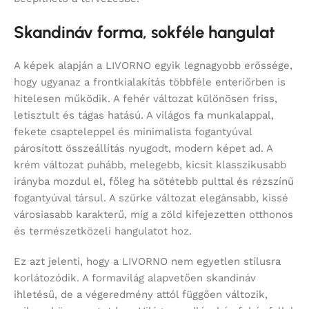
Skandináv forma, sokféle hangulat
A képek alapján a LIVORNO egyik legnagyobb erőssége,
hogy ugyanaz a frontkialakítás többféle enteriőrben is
hitelesen működik. A fehér változat különösen friss,
letisztult és tágas hatású. A világos fa munkalappal,
fekete csapteleppel és minimalista fogantyúval
párosított összeállítás nyugodt, modern képet ad. A
krém változat puhább, melegebb, kicsit klasszikusabb
irányba mozdul el, főleg ha sötétebb pulttal és rézszínű
fogantyúval társul. A szürke változat elegánsabb, kissé
városiasabb karakterű, míg a zöld kifejezetten otthonos
és természetközeli hangulatot hoz.
Ez azt jelenti, hogy a LIVORNO nem egyetlen stílusra
korlátozódik. A formavilág alapvetően skandináv
ihletésű, de a végeredmény attól függően változik,