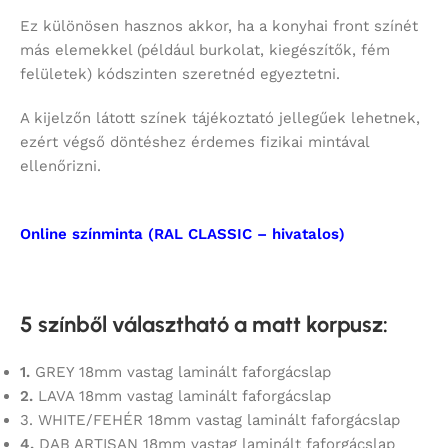
Ez különösen hasznos akkor, ha a konyhai front színét
más elemekkel (például burkolat, kiegészítők, fém
felületek) kódszinten szeretnéd egyeztetni.
A kijelzőn látott színek tájékoztató jellegűek lehetnek,
ezért végső döntéshez érdemes fizikai mintával
ellenőrizni.
Online színminta (RAL CLASSIC – hivatalos)
5 színből választható a matt korpusz
:
1.
GREY 18mm vastag laminált faforgácslap
2.
LAVA 18mm vastag laminált faforgácslap
3. WHITE/FEHÉR 18mm vastag laminált faforgácslap
4.
DAB ARTISAN 18mm vastag laminált faforgácslap