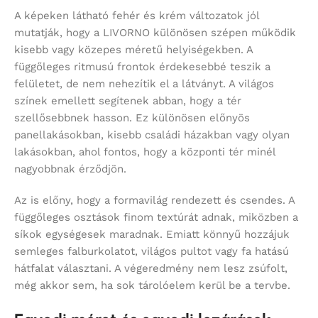
A képeken látható fehér és krém változatok jól
mutatják, hogy a LIVORNO különösen szépen működik
kisebb vagy közepes méretű helyiségekben. A
függőleges ritmusú frontok érdekesebbé teszik a
felületet, de nem nehezítik el a látványt. A világos
színek emellett segítenek abban, hogy a tér
szellősebbnek hasson. Ez különösen előnyös
panellakásokban, kisebb családi házakban vagy olyan
lakásokban, ahol fontos, hogy a központi tér minél
nagyobbnak érződjön.
Az is előny, hogy a formavilág rendezett és csendes. A
függőleges osztások finom textúrát adnak, miközben a
síkok egységesek maradnak. Emiatt könnyű hozzájuk
semleges falburkolatot, világos pultot vagy fa hatású
hátfalat választani. A végeredmény nem lesz zsúfolt,
még akkor sem, ha sok tárolóelem kerül be a tervbe.