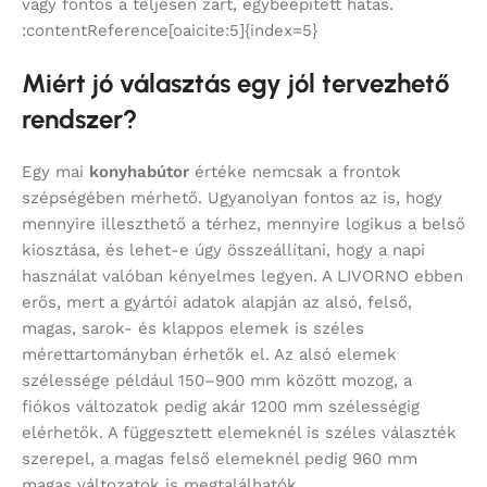
vagy fontos a teljesen zárt, egybeépített hatás.
:contentReference[oaicite:5]{index=5}
Miért jó választás egy jól tervezhető
rendszer?
Egy mai
konyhabútor
értéke nemcsak a frontok
szépségében mérhető. Ugyanolyan fontos az is, hogy
mennyire illeszthető a térhez, mennyire logikus a belső
kiosztása, és lehet-e úgy összeállítani, hogy a napi
használat valóban kényelmes legyen. A LIVORNO ebben
erős, mert a gyártói adatok alapján az alsó, felső,
magas, sarok- és klappos elemek is széles
mérettartományban érhetők el. Az alsó elemek
szélessége például 150–900 mm között mozog, a
fiókos változatok pedig akár 1200 mm szélességig
elérhetők. A függesztett elemeknél is széles választék
szerepel, a magas felső elemeknél pedig 960 mm
magas változatok is megtalálhatók.