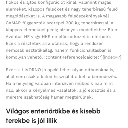
fiókos és ajtós konfigurációt kínál, valamint magas
elemeket, klappos felsőket és nagy teherbírású felső
megoldásokat is. A magasabb felsőszekrényeknél
CAMAR függeszték szerepel 200 kg teherbírással, a
klappos elemeknél pedig bizonyos modellekhez Blum
Aventos HF vagy HKS emelőszerkezet is elérhető.
Ezek a részletek arra utalnak, hogy a rendszer
nemcsak esztétikailag, hanem funkcionalitásban is
komolyan vehető. :contentReference[oaicite:7]{index=7}
Ezért a LIVORNO jó opció lehet olyan otthonokba is,
ahol nem csak alkalmi használatra kell a berendezés.
Ha a helyiség valóban intenzíven működik nap mint
nap, akkor a kényelmes vasalatok, a jó elosztás és a
méretre szabhatóság hamar megtérülnek.
Világos enteriőrökbe és kisebb
terekbe is jól illik