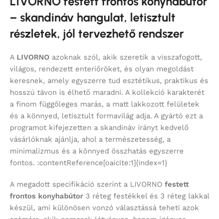
LIVORNO festett frontos konyhabútor
– skandináv hangulat, letisztult
részletek, jól tervezhető rendszer
A
LIVORNO
azoknak szól, akik szeretik a visszafogott,
világos, rendezett enteriőröket, és olyan megoldást
keresnek, amely egyszerre tud esztétikus, praktikus és
hosszú távon is élhető maradni. A kollekció karakterét
a finom függőleges marás, a matt lakkozott felületek
és a könnyed, letisztult formavilág adja. A gyártó ezt a
programot kifejezetten a skandináv irányt kedvelő
vásárlóknak ajánlja, ahol a természetesség, a
minimalizmus és a könnyed összhatás egyszerre
fontos. :contentReference[oaicite:1]{index=1}
A megadott specifikáció szerint a LIVORNO
festett
frontos konyhabútor
3 réteg festékkel és 3 réteg lakkal
készül, ami különösen vonzó választássá teheti azok