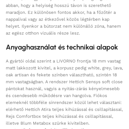
abban, hogy a helyiség hosszú távon is szerethető
maradjon. Ez különösen fontos akkor, ha a főzőtér a
nappalival vagy az étkezővel közös légtérben kap
helyet. Ilyenkor a bútorzat nem különálló zóna, hanem
az egész otthon vizuális része lesz.
Anyaghasználat és technikai alapok
A gyártói oldal szerint a LIVORNO frontja 18 mm vastag
matt lakkozott kivitel, a korpusz pedig white, grey, lava,
oak artisan és fekete színben választható, szintén 18
mm vastagságban. A rendszer Hettich Sensys soft close
pántokat használ, vagyis a nyitás-zárás kényelmesebb
és csendesebb működésre van hangolva. Fiókos
elemeknél többféle sínrendszer közül lehet választani:
elérhető Hettich Atira teljes kihúzással és csillapítással,
Rejs Comfortbox teljes kihúzással és csillapítással,
illetve Blum Metabox szürke kivitelben.