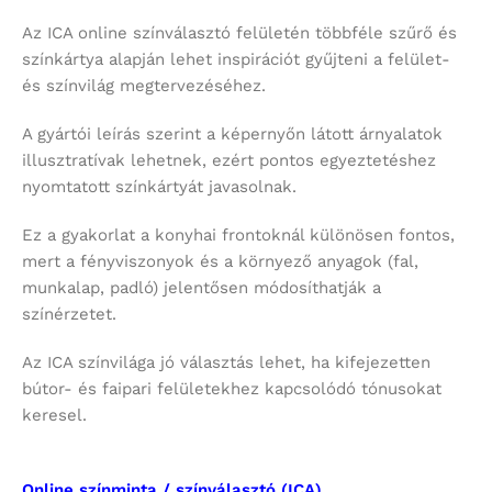
Az ICA online színválasztó felületén többféle szűrő és
színkártya alapján lehet inspirációt gyűjteni a felület-
és színvilág megtervezéséhez.
A gyártói leírás szerint a képernyőn látott árnyalatok
illusztratívak lehetnek, ezért pontos egyeztetéshez
nyomtatott színkártyát javasolnak.
Ez a gyakorlat a konyhai frontoknál különösen fontos,
mert a fényviszonyok és a környező anyagok (fal,
munkalap, padló) jelentősen módosíthatják a
színérzetet.
Az ICA színvilága jó választás lehet, ha kifejezetten
bútor- és faipari felületekhez kapcsolódó tónusokat
keresel.
Online színminta / színválasztó (ICA)