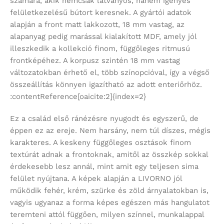
számára, akik nemcsak látványos, hanem igényes
felületkezelésű bútort keresnek. A gyártói adatok
alapján a front matt lakkozott, 18 mm vastag, az
alapanyag pedig marással kialakított MDF, amely jól
illeszkedik a kollekció finom, függőleges ritmusú
frontképéhez. A korpusz szintén 18 mm vastag
változatokban érhető el, több színopcióval, így a végső
összeállítás könnyen igazítható az adott enteriőrhöz.
:contentReference[oaicite:2]{index=2}
Ez a család első ránézésre nyugodt és egyszerű, de
éppen ez az ereje. Nem harsány, nem túl díszes, mégis
karakteres. A keskeny függőleges osztások finom
textúrát adnak a frontoknak, amitől az összkép sokkal
érdekesebb lesz annál, mint amit egy teljesen sima
felület nyújtana. A képek alapján a LIVORNO jól
működik fehér, krém, szürke és zöld árnyalatokban is,
vagyis ugyanaz a forma képes egészen más hangulatot
teremteni attól függően, milyen színnel, munkalappal