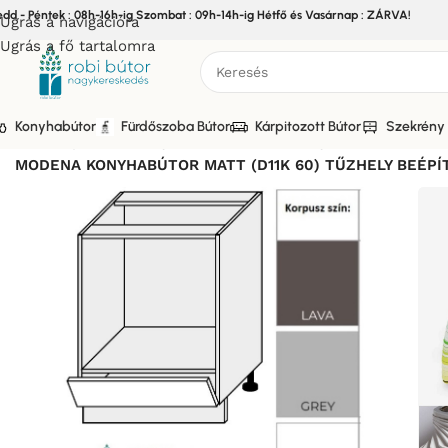
edd - Péntek : 08h-16h-ig Szombat : 09h-14h-ig Hétfő és Vasárnap : ZÁRVA!
Ugrás a navigációra
Ugrás a fő tartalomra
Konyhabútor
Fürdőszoba Bútor
Kárpitozott Bútor
Szekrény 
Kezdőlap
/
Bútor
/
Konyhabútor
/
Elemes Konyhabútor
/
MODEN
MODENA KONYHABÚTOR MATT (D11K 60) TŰZHELY BEÉPÍT