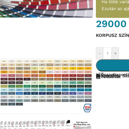
Ha több variá
Ezután az aj
2900
KORPUSZ SZÍ
-
+
Összehasonlí
Szerelés, Szá
Tudástár