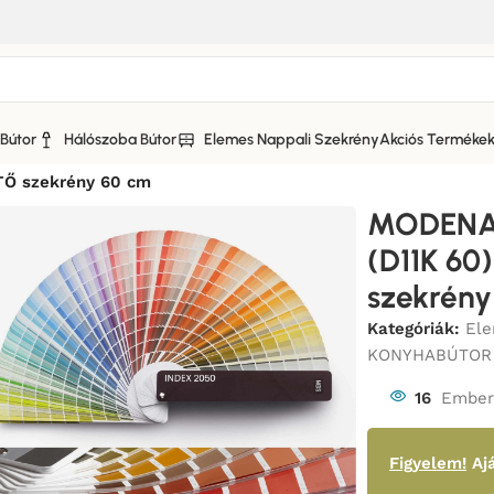
Bútor
Hálószoba Bútor
Elemes Nappali Szekrény
Akciós Terméke
A KONYHABÚTOR MATT FRONTTAL
/
Ő szekrény 60 cm
MODENA
(D11K 60
szekrény
Kategóriák:
Ele
KONYHABÚTOR
16
Ember 
Figyelem!
Ajá