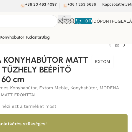
+36 20 463 4097
+36 1 253 5636
Kapcsolatfelvét
0
Ft
IDŐPONTFOGLAL
k
Konyhabútor Tudástár
Blog
 KONYHABÚTOR MATT
EXTOM
) TŰZHELY BEÉPÍTŐ
 60 cm
mes Konyhabútor
,
Extom Meble
,
Konyhabútor
,
MODENA
 MATT FRONTTAL
nézi ezt a terméket most
nlatkérés szükséges!