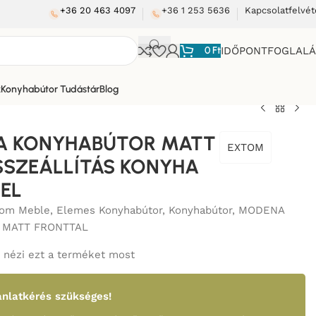
+36 20 463 4097
+36 1 253 5636
Kapcsolatfelvét
0
Ft
IDŐPONTFOGLAL
k
Konyhabútor Tudástár
Blog
A KONYHABÚTOR MATT
EXTOM
SSZEÁLLÍTÁS KONYHA
EL
tom Meble
,
Elemes Konyhabútor
,
Konyhabútor
,
MODENA
 MATT FRONTTAL
nézi ezt a terméket most
nlatkérés szükséges!