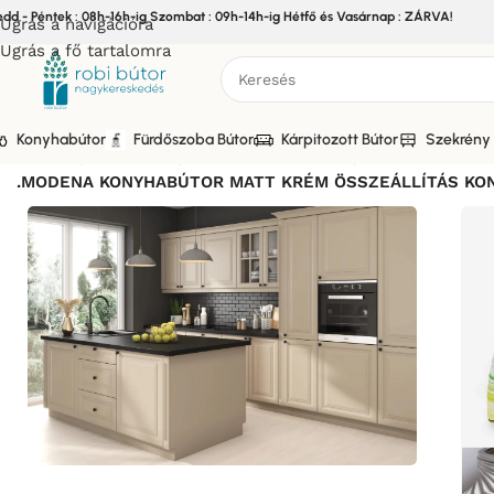
edd - Péntek : 08h-16h-ig Szombat : 09h-14h-ig Hétfő és Vasárnap : ZÁRVA!
Ugrás a navigációra
Ugrás a fő tartalomra
Konyhabútor
Fürdőszoba Bútor
Kárpitozott Bútor
Szekrény 
Kezdőlap
/
Bútor
/
Konyhabútor
/
Elemes Konyhabútor
/
MODEN
.MODENA KONYHABÚTOR MATT KRÉM ÖSSZEÁLLÍTÁS KO