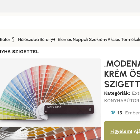
Bútor
Hálószoba Bútor
Elemes Nappali Szekrény
Akciós Terméke
A KONYHABÚTOR MATT FRONTTAL
/
NYHA SZIGETTEL
.MODEN
KRÉM Ö
SZIGETT
Kategóriák:
Ex
KONYHABÚTOR
15
Ember 
Figyelem!
Ajá