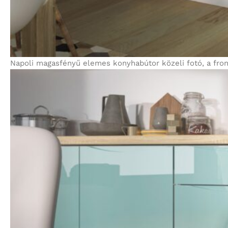
Napoli magasfényű elemes konyhabútor közeli fotó, a fron