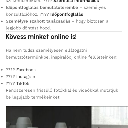
szakemberekkel. ????
Szerelési információk
Időpontfoglalás bemutatóterembe
– személyes
konzultációhoz. ????
Időpontfoglalás
Személyre szabott tanácsadás
– hogy biztosan a
legjobb döntést hozd.
Kövess minket online is!
Ha nem tudsz személyesen ellátogatni
bemutatótermünkbe, inspirálódj online felületeinken:
????
Facebook
????
Instagram
????
TikTok
Rendszeresen frissülő fotókkal és videókkal mutatjuk
be legújabb termékeinket.