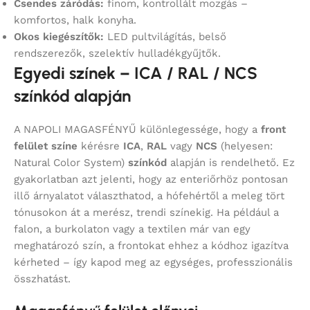
Csendes záródás:
finom, kontrollált mozgás –
komfortos, halk konyha.
Okos kiegészítők:
LED pultvilágítás, belső
rendszerezők, szelektív hulladékgyűjtők.
Egyedi színek – ICA / RAL / NCS
színkód alapján
A NAPOLI MAGASFÉNYŰ különlegessége, hogy a
front
felület színe
kérésre
ICA
,
RAL
vagy
NCS
(helyesen:
Natural Color System)
színkód
alapján is rendelhető. Ez
gyakorlatban azt jelenti, hogy az enteriőrhöz pontosan
illő árnyalatot választhatod, a hófehértől a meleg tört
tónusokon át a merész, trendi színekig. Ha például a
falon, a burkolaton vagy a textilen már van egy
meghatározó szín, a frontokat ehhez a kódhoz igazítva
kérheted – így kapod meg az egységes, professzionális
összhatást.