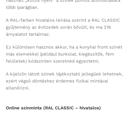
használt „közös nyelv” a színek pontos azonosítására
több iparágban.
A RAL-farben hivatalos leírása szerint a RAL CLASSIC
gyűjtemény az évtizedek során bővült, és ma 216
árnyalatot tartalmaz.
Ez különösen hasznos akkor, ha a konyhai front színét
más elemekkel (például burkolat, kiegészítők, fém
felületek) kódszinten szeretnéd egyeztetni.
A kijelzőn látott színek tájékoztató jellegűek lehetnek,
ezért végső döntéshez érdemes fizikai mintával
ellenőrizni.
Online színminta (RAL CLASSIC – hivatalos)