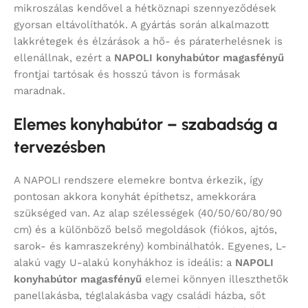
mikroszálas kendővel a hétköznapi szennyeződések
gyorsan eltávolíthatók. A gyártás során alkalmazott
lakkrétegek és élzárások a hő- és páraterhelésnek is
ellenállnak, ezért a
NAPOLI konyhabútor magasfényű
frontjai tartósak és hosszú távon is formásak
maradnak.
Elemes konyhabútor – szabadság a
tervezésben
A NAPOLI rendszere elemekre bontva érkezik, így
pontosan akkora konyhát építhetsz, amekkorára
szükséged van. Az alap szélességek (40/50/60/80/90
cm) és a különböző belső megoldások (fiókos, ajtós,
sarok- és kamraszekrény) kombinálhatók. Egyenes, L-
alakú vagy U-alakú konyhákhoz is ideális: a
NAPOLI
konyhabútor magasfényű
elemei könnyen illeszthetők
panellakásba, téglalakásba vagy családi házba, sőt