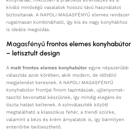
konyhának, miközben a praktikus elrendezés és a
kiváló minőségű vasalatok hosszú távú használatot
biztosítanak. A NAPOLI MAGASFÉNYŰ elemes rendszer
rugalmasan kombinálható, így kis és nagy konyhákhoz
is ideális megoldás.
M
agasfényű
frontos elemes konyhabútor
– letisztult design
A
matt frontos elemes konyhabútor
egyre népszerűbb
választás azok körében, akik modern, de időtálló
megjelenést keresnek. A NAPOLI MAGASFÉNYŰ
konyhabútor frontjai finom tapintásúak, ujjlenyomat-
taszító bevonattal készülnek, így mindig elegáns és
tiszta hatást keltenek. A színválaszték között
megtalálható a klasszikus fehér, a trendi szürke,
valamint a bézs és krém árnyalatok is, így bármilyen
enteriőrbe beilleszthető.