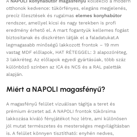
A
NAPOLI konyhabútor magasfényű
kollekció a modern
otthonok kedvence: tükörfényes, elegáns megjelenés,
precíz illesztések és rugalmas
elemes konyhabútor
rendszer, amellyel kicsi és nagy terekben is profi
eredmény érhető el. A mart fogantyúk kellemes fogást
biztosítanak és diszkréten látják el a faladatukat.A
legmagasabb minőségű lakkozott frontok – 19 mm
vastag MDF előlapok, HAT RÉTEGGEL: 3 alapozóréteg,
3 lakkréteg. Az előlapok egyedi gyártásúak, több száz
különböző színben az ICA és NCS és a RAL paletták
alapján.
Miért a NAPOLI magasfényű?
A magasfényű felület vizuálisan tágítja a teret és
prémium érzetet ad. A NAPOLI frontok tükörsima
lakkozása kiváló fényjátékot hoz létre, ami különösen
jól mutat természetes és mesterséges megvilágításban
is. A felület könnyen tisztítható: enyhén nedves,