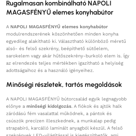
Rugalmasan kombinálható NAPOLI
MAGASFÉNYŰ elemes konyhabútor
A
NAPOLI MAGASFÉNYŰ elemes konyhabútor
modulrendszerének köszönhetően minden konyha
egyedileg alakítható ki. Választható különböző méretű
alsó- és felső szekrény, beépíthető sütőelem,
sarokelem vagy akár hűtőszekrény-burkoló elem is. Így
az elrendezés teljes mértékben igazítható a helyiség
adottságaihoz és a használó igényeihez.
Minőségi részletek, tartós megoldások
A NAPOLI MAGASFÉNYŰ bútorcsalád egyik legnagyobb
előnye a
minőségi kidolgozás
. A fiókok és ajtók halk
záródású fém vasalattal működnek, a pántok és
csúszók precízen illeszkednek, a munkalap pedig
strapabíró, karcálló laminált anyagból készül. A felső
szekrények LED-világítással is kiegészíthetők, ami