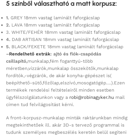
5 színből választható a matt korpusz
:
1.
GREY 18mm vastag laminált faforgácslap
2.
LAVA 18mm vastag laminált faforgácslap
3. WHITE/FEHÉR 18mm vastag laminált faforgácslap
4.
DAB ARTISAN 18mm vastag laminált faforgácslap
5.
BLACK/FEKETE 18mm vastag laminált faforgácslap
–
Rendelhető extrák
: ajtó és fiók-csapódás
csillapító,
munkalap,fém foganttyú-több
méretben,vízzárók,munkalap összekötők,munkalap
fordítók,-végzárók, de akár konyha-gépészet is(
beépíthető-sütő,főzőlap,elszívó,mosogatógép….).Ezen
termékek rendelési feltételeiről minden esetben
ügyfélszolgálatunkon vagy a
robi@robinagyker.hu
mail
címen tud felvilágosítást kérni.
A front-korpusz-munkalap minták raktárunkban mindig
megtekinthetőek ill. akár 3D-s tervező programmal is
tudunk személyes megbeszélés keretén belül segíteni