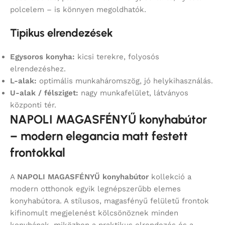
polcelem – is könnyen megoldhatók.
Tipikus elrendezések
Egysoros konyha:
kicsi terekre, folyosós
elrendezéshez.
L-alak:
optimális munkaháromszög, jó helykihasználás.
U-alak / félsziget:
nagy munkafelület, látványos
központi tér.
NAPOLI MAGASFÉNYŰ konyhabútor
– modern elegancia matt festett
frontokkal
A
NAPOLI MAGASFÉNYŰ konyhabútor
kollekció a
modern otthonok egyik legnépszerűbb elemes
konyhabútora. A stílusos, magasfényű felületű frontok
kifinomult megjelenést kölcsönöznek minden