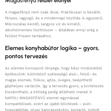
M
agasfényű
felület előnyei
A magasfényű nem csak divat. Praktikusan is beválik:
fényes, ragyogó, és a mindennapi tisztítás is egyszerű.
Mikroszálas kendő, langyos víz és kímélő,
alkoholmentes tisztítószer – általában ennyi elég a
felület frissen tartásához.
Elemes konyhabútor logika – gyors,
pontos tervezés
Az
elemes
koncepció lényege, hogy kész modulokból
építkezünk: különböző szélességű alsó-, felső- és
magas elemek, fiókos, ajtós, üveges, beépíthető
géphelyes variációk. Így a tervezés gyors, a kivitelezés
kiszámítható, a költség pedig átlátható marad. A
NAPOLI MAGASFÉNYŰ elemei egymással
kompatibilisek, ezért az újabb bővítések – pult-
hosszabbítás, plusz kamraszekrény, bortartó, nyitott