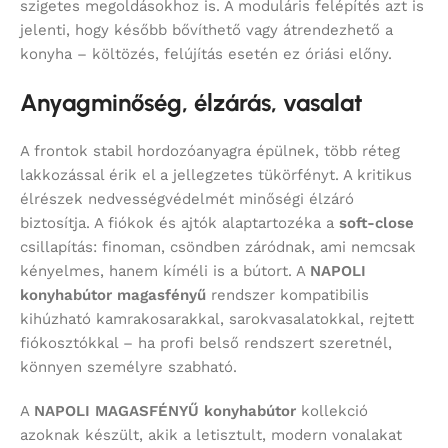
szigetes megoldásokhoz is. A moduláris felépítés azt is
jelenti, hogy később bővíthető vagy átrendezhető a
konyha – költözés, felújítás esetén ez óriási előny.
Anyagminőség, élzárás, vasalat
A frontok stabil hordozóanyagra épülnek, több réteg
lakkozással érik el a jellegzetes tükörfényt. A kritikus
élrészek nedvességvédelmét minőségi élzáró
biztosítja. A fiókok és ajtók alaptartozéka a
soft-close
csillapítás: finoman, csöndben záródnak, ami nemcsak
kényelmes, hanem kíméli is a bútort. A
NAPOLI
konyhabútor magasfényű
rendszer kompatibilis
kihúzható kamrakosarakkal, sarokvasalatokkal, rejtett
fiókosztókkal – ha profi belső rendszert szeretnél,
könnyen személyre szabható.
A
NAPOLI MAGASFÉNYŰ konyhabútor
kollekció
azoknak készült, akik a letisztult, modern vonalakat