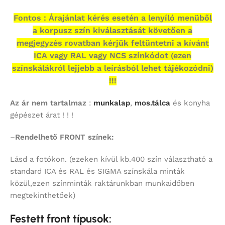
Fontos : Árajánlat kérés esetén a lenyíló menüből
a korpusz szín kiválasztását követően a
megjegyzés rovatban kérjük feltüntetni a kívánt
ICA vagy RAL vagy NCS színkódot (ezen
színskálákról lejjebb a leírásból lehet tájékozódni)
!!!
Az ár nem tartalmaz
:
munkalap
,
mos.tálca
és konyha
gépészet árat ! ! !
–
Rendelhető FRONT színek:
Lásd a fotókon. (ezeken kívül kb.400 szín választható a
standard ICA és RAL és SIGMA színskála minták
közül,ezen színminták raktárunkban munkaidőben
megtekinthetőek)
Festett front típusok: