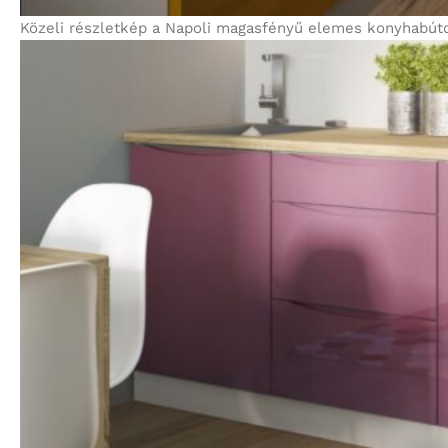
Közeli részletkép a Napoli magasfényű elemes konyhabútor 