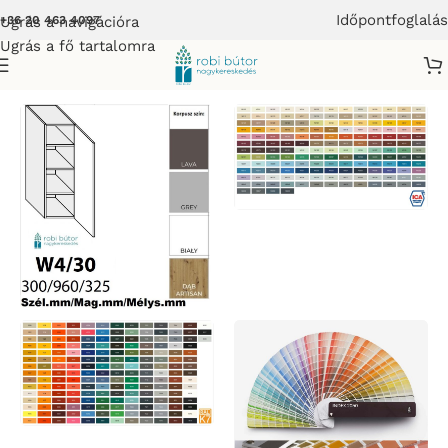
Időpontfoglalás
Ugrás a navigációra
+36 20 463 4097
Ugrás a fő tartalomra
bútor
/
NAPOLI KONYHABÚTOR MAGASFÉNYŰ FRONTOKKAL