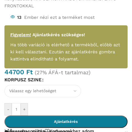
FRONTOKKAL
13
Ember nézi ezt a terméket most
Figyelem!
Ajánlatkérés szükséges!
Ha több variáció is elérhető a termékből, előbb azt
ki kell választani. Ezután az ajánlatkérés gombra
kattintva elindítható a folyamat.
44700
Ft
(27% ÁFÁ-t tartalmaz)
KORPUSZ SZINE
-
+
Ajánlatkérés
Összehasonlítás
Kedvencekhez adom