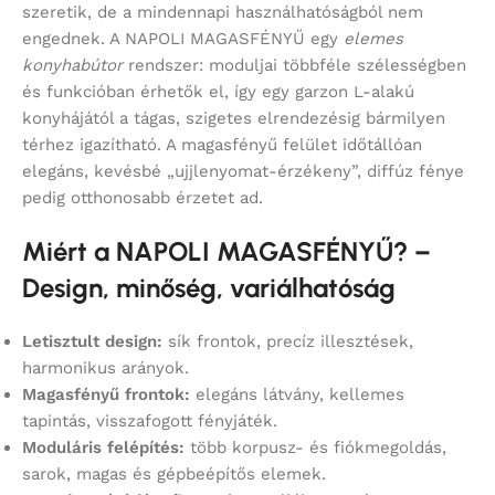
szeretik, de a mindennapi használhatóságból nem
engednek. A NAPOLI MAGASFÉNYŰ egy
elemes
konyhabútor
rendszer: moduljai többféle szélességben
és funkcióban érhetők el, így egy garzon L-alakú
konyhájától a tágas, szigetes elrendezésig bármilyen
térhez igazítható. A magasfényű felület időtállóan
elegáns, kevésbé „ujjlenyomat-érzékeny”, diffúz fénye
pedig otthonosabb érzetet ad.
Miért a NAPOLI MAGASFÉNYŰ? –
Design, minőség, variálhatóság
Letisztult design:
sík frontok, precíz illesztések,
harmonikus arányok.
Magasfényű frontok:
elegáns látvány, kellemes
tapintás, visszafogott fényjáték.
Moduláris felépítés:
több korpusz- és fiókmegoldás,
sarok, magas és gépbeépítős elemek.