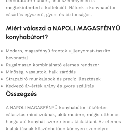
bemutatótermünket, ahol személyesen is
megtekintheted a kollekciót. Nálunk a konyhabútor
vásárlás egyszerű, gyors és biztonságos.
Miért válaszd a NAPOLI MAGASFÉNYŰ
konyhabútort?
Modern, magasfényű frontok ujjlenyomat-taszító
bevonattal
Rugalmasan kombinálható elemes rendszer
Minőségi vasalatok, halk záródás
Strapabíró munkalapok és precíz illesztések
Kedvező ár-érték arány és gyors szállítás
Összegzés
A NAPOLI MAGASFÉNYŰ konyhabútor tökéletes
választás mindazoknak, akik modern, mégis otthonos
hangulatú konyhát szeretnének kialakítani. Az elemes
kialakításnak köszönhetően könnyen személyre