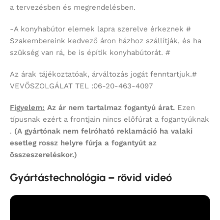
a tervezésben és megrendelésben.
-A konyhabútor elemek lapra szerelve érkeznek #
Szakembereink kedvező áron házhoz szállítják, és ha
szükség van rá, be is építik konyhabútorát. #
Az árak tájékoztatóak, árváltozás jogát fenntartjuk.#
VEVŐSZOLGÁLAT TEL :06-20-463-4097
Figyelem:
Az ár nem tartalmaz fogantyú árat.
Ezen
típusnak ezért a frontjain nincs előfúrat a fogantyúknak
.
(A gyártónak nem felróható reklamáció ha valaki
esetleg rossz helyre fúrja a fogantyút az
összeszereléskor.)
Gyártástechnológia – rövid videó