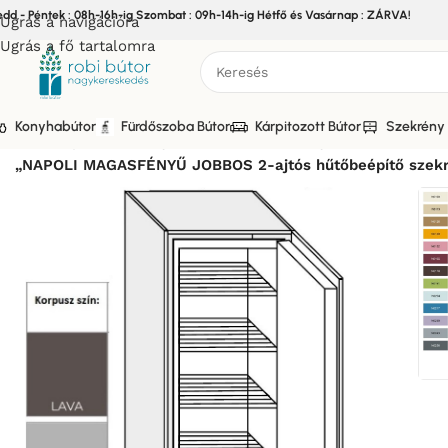
edd - Péntek : 08h-16h-ig Szombat : 09h-14h-ig Hétfő és Vasárnap : ZÁRVA!
Ugrás a navigációra
Ugrás a fő tartalomra
Konyhabútor
Fürdőszoba Bútor
Kárpitozott Bútor
Szekrény 
Kezdőlap
/
Bútor
/
Konyhabútor
/
Elemes Konyhabútor
/
NAPOL
„NAPOLI MAGASFÉNYŰ JOBBOS 2-ajtós hűtőbeépítő szekr