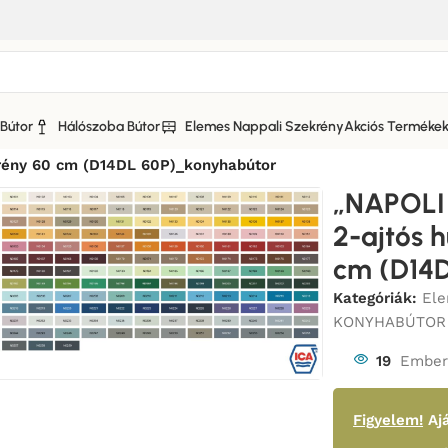
Bútor
Hálószoba Bútor
Elemes Nappali Szekrény
Akciós Terméke
I KONYHABÚTOR MAGASFÉNYŰ FRONTOKKAL
/
ény 60 cm (D14DL 60P)_konyhabútor
„NAPOL
2-ajtós 
cm (D14
Kategóriák:
Ele
KONYHABÚTOR
19
Ember 
Figyelem!
Ajá