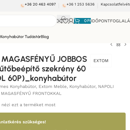
+36 20 463 4097
+36 1 253 5636
Kapcsolatfelvét
0
Ft
IDŐPONTFOGLAL
k
Konyhabútor Tudástár
Blog
I MAGASFÉNYŰ JOBBOS
EXTOM
hűtőbeépítő szekrény 60
DL 60P)_konyhabútor
mes Konyhabútor
,
Extom Meble
,
Konyhabútor
,
NAPOLI
 MAGASFÉNYŰ FRONTOKKAL
nézi ezt a terméket most
nlatkérés szükséges!