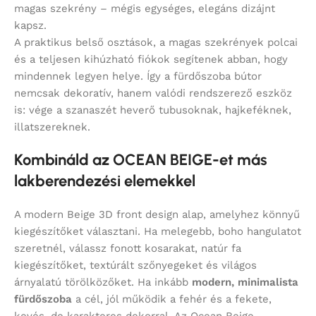
magas szekrény – mégis egységes, elegáns dizájnt
kapsz.
A praktikus belső osztások, a magas szekrények polcai
és a teljesen kihúzható fiókok segítenek abban, hogy
mindennek legyen helye. Így a fürdőszoba bútor
nemcsak dekoratív, hanem valódi rendszerező eszköz
is: vége a szanaszét heverő tubusoknak, hajkeféknek,
illatszereknek.
Kombináld az OCEAN BEIGE-et más
lakberendezési elemekkel
A modern Beige 3D front design alap, amelyhez könnyű
kiegészítőket választani. Ha melegebb, boho hangulatot
szeretnél, válassz fonott kosarakat, natúr fa
kiegészítőket, textúrált szőnyegeket és világos
árnyalatú törölközőket. Ha inkább
modern, minimalista
fürdőszoba
a cél, jól működik a fehér és a fekete,
kevés, de karakteres dekorral. Az Ocean Beige