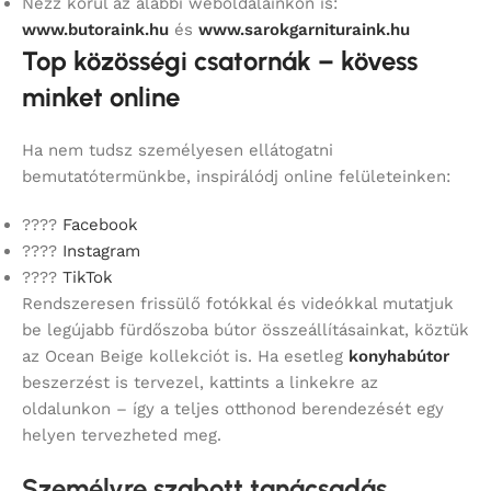
Nézz körül az alábbi weboldalainkon is:
www.butoraink.hu
és
www.sarokgarnituraink.hu
Top közösségi csatornák – kövess
minket online
Ha nem tudsz személyesen ellátogatni
bemutatótermünkbe, inspirálódj online felületeinken:
????
Facebook
????
Instagram
????
TikTok
Rendszeresen frissülő fotókkal és videókkal mutatjuk
be legújabb fürdőszoba bútor összeállításainkat, köztük
az Ocean Beige kollekciót is. Ha esetleg
konyhabútor
beszerzést is tervezel, kattints a linkekre az
oldalunkon – így a teljes otthonod berendezését egy
helyen tervezheted meg.
Személyre szabott tanácsadás