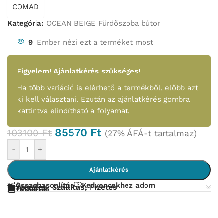
COMAD
Kategória:
OCEAN BEIGE Fürdőszoba bútor
9
Ember nézi ezt a terméket most
Figyelem!
Ajánlatkérés szükséges!
Ha több variáció is elérhető a termékből, előbb azt
ki kell választani. Ezután az ajánlatkérés gombra
kattintva elindítható a folyamat.
85570
Ft
103100
Ft
(27% ÁFÁ-t tartalmaz)
-
+
Ajánlatkérés
Összehasonlítás
Kedvencekhez adom
Szerelés, Szállítás, Fizetés
Tudástár