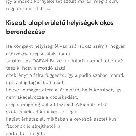
így a mosdó környéke letisztult marad, még a sűrű
reggeli rutin alatt is.
Kisebb alapterületű helyiségek okos
berendezése
Ha kompakt helyiségről van szó, sokat számít, hogyan
szervezed meg a falak menti
tárolást. Az OCEAN Beige moduláris elemei lehetővé
teszik, hogy a mosdó alatti
szekrényt a falra függeszd, így a padló szabad marad,
optikailag tágasabb hatást
keltve. A magas elem akár a sarokba is kerülhet, így
nem akadályozza a közlekedést,
mégis rengeteg polcot biztosít. A kisebb felső
szekrényekkel könnyed, lebegő
hatást érhetsz el, miközben a kevésbé esztétikus
flakonok is elrejthetők a
zárt ajtók mögött.