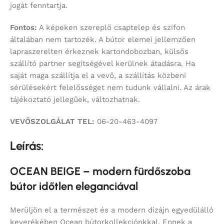
jogát fenntartja.
Fontos:
A képeken szereplő csaptelep és szifon
általában nem tartozék. A bútor elemei jellemzően
lapraszerelten érkeznek kartondobozban, külsős
szállító partner segítségével kerülnek átadásra. Ha
saját maga szállítja el a vevő, a szállítás közbeni
sérülésekért felelősséget nem tudunk vállalni. Az árak
tájékoztató jellegűek, változhatnak.
VEVŐSZOLGÁLAT TEL:
06-20-463-4097
Leírás:
OCEAN BEIGE – modern fürdőszoba
bútor időtlen eleganciával
Merüljön el a természet és a modern dizájn egyedülálló
keverékében Ocean bútorkollekciónkkal. Ennek a