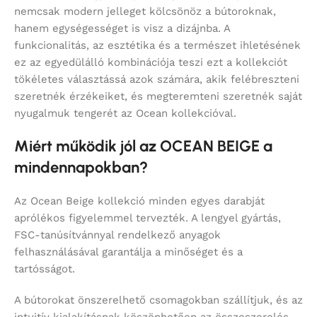
nemcsak modern jelleget kölcsönöz a bútoroknak,
hanem egységességet is visz a dizájnba. A
funkcionalitás, az esztétika és a természet ihletésének
ez az egyedülálló kombinációja teszi ezt a kollekciót
tökéletes választássá azok számára, akik felébreszteni
szeretnék érzékeiket, és megteremteni szeretnék saját
nyugalmuk tengerét az Ocean kollekcióval.
Miért működik jól az OCEAN BEIGE a
mindennapokban?
Az Ocean Beige kollekció minden egyes darabját
aprólékos figyelemmel tervezték. A lengyel gyártás,
FSC-tanúsítvánnyal rendelkező anyagok
felhasználásával garantálja a minőséget és a
tartósságot.
A bútorokat önszerelhető csomagokban szállítjuk, és az