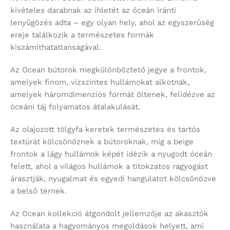
kivételes darabnak az ihletét az óceán iránti
lenyűgözés adta – egy olyan hely, ahol az egyszerűség
ereje találkozik a természetes formák
kiszámíthatatlanságával.
Az Ocean bútorok megkülönböztető jegye a frontok,
amelyek finom, vízszintes hullámokat alkotnak,
amelyek háromdimenziós formát öltenek, felidézve az
óceáni táj folyamatos átalakulását.
Az olajozott tölgyfa keretek természetes és tartós
textúrát kölcsönöznek a bútoroknak, míg a beige
frontok a lágy hullámok képét idézik a nyugodt óceán
felett, ahol a világos hullámok a titokzatos ragyogást
árasztják, nyugalmat és egyedi hangulatot kölcsönözve
a belső térnek.
Az Ocean kollekció átgondolt jellemzője az akasztók
használata a hagyományos megoldások helyett, ami