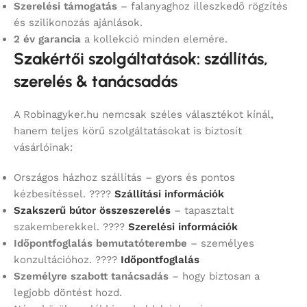
Szerelési támogatás
– falanyaghoz illeszkedő rögzítés
és szilikonozás ajánlások.
2 év garancia
a kollekció minden elemére.
Szakértői szolgáltatások: szállítás,
szerelés & tanácsadás
A Robinagyker.hu nemcsak széles választékot kínál,
hanem teljes körű szolgáltatásokat is biztosít
vásárlóinak:
Országos házhoz szállítás – gyors és pontos
kézbesítéssel. ????
Szállítási információk
Szakszerű bútor összeszerelés
– tapasztalt
szakemberekkel. ????
Szerelési információk
Időpontfoglalás bemutatóterembe
– személyes
konzultációhoz. ????
Időpontfoglalás
Személyre szabott tanácsadás
– hogy biztosan a
legjobb döntést hozd.