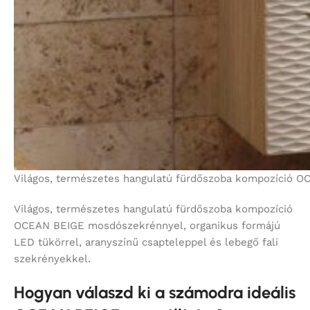
Világos, természetes hangulatú fürdőszoba kompozíció OC
Világos, természetes hangulatú fürdőszoba kompozíció
OCEAN BEIGE mosdószekrénnyel, organikus formájú
LED tükörrel, aranyszínű csapteleppel és lebegő fali
szekrényekkel.
Hogyan válaszd ki a számodra ideális