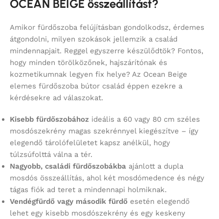
OCEAN BEIGE összeállítást?
Amikor fürdőszoba felújításban gondolkodsz, érdemes
átgondolni, milyen szokások jellemzik a család
mindennapjait. Reggel egyszerre készülődtök? Fontos,
hogy minden törölközőnek, hajszárítónak és
kozmetikumnak legyen fix helye? Az Ocean Beige
elemes fürdőszoba bútor család éppen ezekre a
kérdésekre ad válaszokat.
Kisebb fürdőszobához
ideális a 60 vagy 80 cm széles
mosdószekrény magas szekrénnyel kiegészítve – így
elegendő tárolófelületet kapsz anélkül, hogy
túlzsúfolttá válna a tér.
Nagyobb, családi fürdőszobákba
ajánlott a dupla
mosdós összeállítás, ahol két mosdómedence és négy
tágas fiók ad teret a mindennapi holmiknak.
Vendégfürdő vagy második fürdő
esetén elegendő
lehet egy kisebb mosdószekrény és egy keskeny