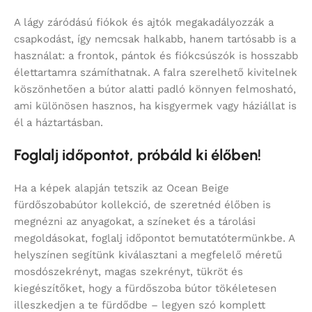
A lágy záródású fiókok és ajtók megakadályozzák a
csapkodást, így nemcsak halkabb, hanem tartósabb is a
használat: a frontok, pántok és fiókcsúszók is hosszabb
élettartamra számíthatnak. A falra szerelhető kivitelnek
köszönhetően a bútor alatti padló könnyen felmosható,
ami különösen hasznos, ha kisgyermek vagy háziállat is
él a háztartásban.
Foglalj időpontot, próbáld ki élőben!
Ha a képek alapján tetszik az Ocean Beige
fürdőszobabútor kollekció, de szeretnéd élőben is
megnézni az anyagokat, a színeket és a tárolási
megoldásokat, foglalj időpontot bemutatótermünkbe. A
helyszínen segítünk kiválasztani a megfelelő méretű
mosdószekrényt, magas szekrényt, tükröt és
kiegészítőket, hogy a fürdőszoba bútor tökéletesen
illeszkedjen a te fürdődbe – legyen szó komplett