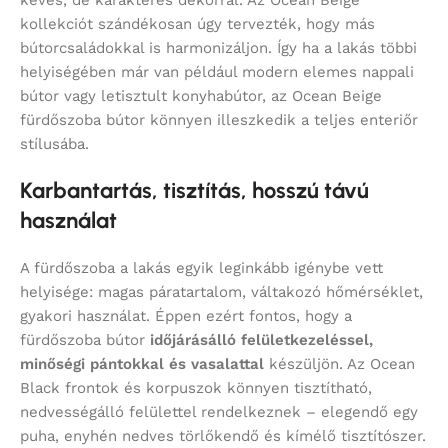
kollekciót szándékosan úgy tervezték, hogy más
bútorcsaládokkal is harmonizáljon. Így ha a lakás többi
helyiségében már van például modern elemes nappali
bútor vagy letisztult konyhabútor, az Ocean Beige
fürdőszoba bútor könnyen illeszkedik a teljes enteriőr
stílusába.
Karbantartás, tisztítás, hosszú távú
használat
A fürdőszoba a lakás egyik leginkább igénybe vett
helyisége: magas páratartalom, váltakozó hőmérséklet,
gyakori használat. Éppen ezért fontos, hogy a
fürdőszoba bútor
időjárásálló felületkezeléssel,
minőségi pántokkal és vasalattal
készüljön. Az Ocean
Black frontok és korpuszok könnyen tisztítható,
nedvességálló felülettel rendelkeznek – elegendő egy
puha, enyhén nedves törlőkendő és kímélő tisztítószer.