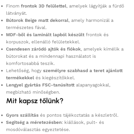
Finom
frontok 3D felülettel
, amelyek lágyítják a fürdő
látványát.
Bútorok Beige matt dekorral
, amely harmonizál a
természetes fával.
MDF-ből és laminált lapból készült
frontok és
korpuszok, ellenálló felületekkel.
Csendesen záródó ajtók és fiókok
, amelyek kímélik a
bútorokat és a mindennapi használatot is
komfortosabbá teszik.
Lehetőség, hogy
személyre szabhasd a teret ajánlott
termékekkel
és kiegészítőkkel.
Lengyel gyártás FSC-tanúsított
alapanyagokkal,
megbízható minőségben.
Mit kapsz tőlünk?
Gyors szállítás
és pontos tájékoztatás a készletről.
Segítség a méretezésben
: kiállások, pult- és
mosdóválasztás egyeztetése.