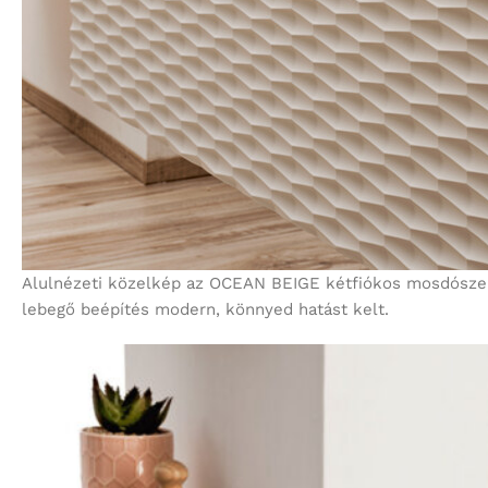
Alulnézeti közelkép az OCEAN BEIGE kétfiókos mosdószekr
lebegő beépítés modern, könnyed hatást kelt.