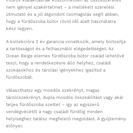
intuitív kialakításnak köszönhetően az összeszerelés
nem igényel szakértelmet – a mellékelt szerelési
útmutató és a jól átgondolt csomagolás segít abban,
hogy a fürdőszoba bútor rövid idő alatt használatra
kész legyen.
A kollekcióra 2 év garancia vonatkozik, amely biztosítja
a tartósságot és a felhasználói elégedettséget. Az
Ocean Beige elemes fürdőszoba bútor család lehetővé
teszi, hogy a rendelkezésre álló helyhez, családi
szokásokhoz és tárolási igényekhez igazítsd a
fürdőszobát.
Választhatsz egy mosdós szekrényt, magas
tárolószekrényt, dupla mosdós összeállítást vagy akár
teljes fürdőszoba szettet – így az egyszerű
vendégvécétől a nagy családi fürdőig minden
helyiséghez találsz megfelelő megoldást. A gyűjtemény
előnyei: