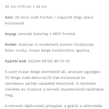
35 cm ×170 cm × 33 cm
Szín:
3D bézs matt frontok / olajozott tölgy dekor
korpusszal
Anyag:
laminált bútorlap + MDF frontok
Kivitel:
önállóan is rendelhető elemes fürdőszoba
bútor modul, Ocean Beige kollekcióhoz igazítva.
Gyártói kód:
OCEAN BEIGE 80-01-1D
A szett Ocean Beige elemekből áll, amelyek egységes
3D Beige matt dekorral,Oil Dab korpusszal és
csendesen záródó vasalattal készülnek. A részletes
méretek és modulok a termék összetevőinél találhatók
meg.
A méretek tájékoztató jellegűek, a gyártó a változtatás