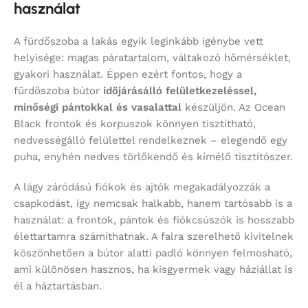
használat
A fürdőszoba a lakás egyik leginkább igénybe vett
helyisége: magas páratartalom, váltakozó hőmérséklet,
gyakori használat. Éppen ezért fontos, hogy a
fürdőszoba bútor
időjárásálló felületkezeléssel,
minőségi pántokkal és vasalattal
készüljön. Az Ocean
Black frontok és korpuszok könnyen tisztítható,
nedvességálló felülettel rendelkeznek – elegendő egy
puha, enyhén nedves törlőkendő és kímélő tisztítószer.
A lágy záródású fiókok és ajtók megakadályozzák a
csapkodást, így nemcsak halkabb, hanem tartósabb is a
használat: a frontok, pántok és fiókcsúszók is hosszabb
élettartamra számíthatnak. A falra szerelhető kivitelnek
köszönhetően a bútor alatti padló könnyen felmosható,
ami különösen hasznos, ha kisgyermek vagy háziállat is
él a háztartásban.