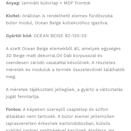
Anyag:
laminált bútorlap + MDF frontok
Kivitel:
önállóan is rendelhető elemes fürdőszoba
bútor modul, Ocean Beige kollekcióhoz igazítva.
Gyártói kód:
OCEAN BEIGE 82-120-2S
A szett Ocean Beige elemekből áll, amelyek egységes
3D Beige matt dekorral,Oil Dab korpusszal és
csendesen záródó vasalattal készülnek. A részletes
méretek és modulok a termék összetevőinél találhatók
meg.
A méretek tájékoztató jellegűek, a gyártó a változtatás
jogát fenntartja.
Fontos:
A képeken szereplő csaptelep és szifon
általában nem tartozék. A bútor elemei jellemzően
lapraszerelten érkeznek kartondobozban, külsős
szállító partner segítségével kerülnek átadásra. Ha