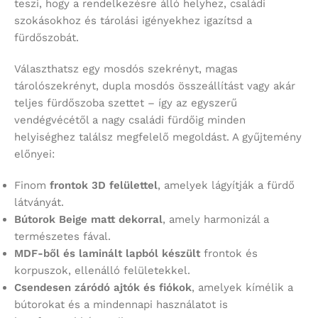
teszi, hogy a rendelkezésre álló helyhez, családi
szokásokhoz és tárolási igényekhez igazítsd a
fürdőszobát.
Választhatsz egy mosdós szekrényt, magas
tárolószekrényt, dupla mosdós összeállítást vagy akár
teljes fürdőszoba szettet – így az egyszerű
vendégvécétől a nagy családi fürdőig minden
helyiséghez találsz megfelelő megoldást. A gyűjtemény
előnyei:
Finom
frontok 3D felülettel
, amelyek lágyítják a fürdő
látványát.
Bútorok Beige matt dekorral
, amely harmonizál a
természetes fával.
MDF-ből és laminált lapból készült
frontok és
korpuszok, ellenálló felületekkel.
Csendesen záródó ajtók és fiókok
, amelyek kímélik a
bútorokat és a mindennapi használatot is