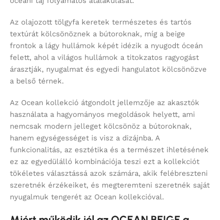
óceáni táj folyamatos átalakulását.
Az olajozott tölgyfa keretek természetes és tartós
textúrát kölcsönöznek a bútoroknak, míg a beige
frontok a lágy hullámok képét idézik a nyugodt óceán
felett, ahol a világos hullámok a titokzatos ragyogást
árasztják, nyugalmat és egyedi hangulatot kölcsönözve
a belső térnek.
Az Ocean kollekció átgondolt jellemzője az akasztók
használata a hagyományos megoldások helyett, ami
nemcsak modern jelleget kölcsönöz a bútoroknak,
hanem egységességet is visz a dizájnba. A
funkcionalitás, az esztétika és a természet ihletésének
ez az egyedülálló kombinációja teszi ezt a kollekciót
tökéletes választássá azok számára, akik felébreszteni
szeretnék érzékeiket, és megteremteni szeretnék saját
nyugalmuk tengerét az Ocean kollekcióval.
Miért működik jól az OCEAN BEIGE a