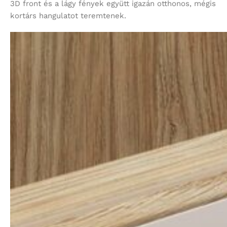
3D front és a lágy fények együtt igazán otthonos, mégis
kortárs hangulatot teremtenek.