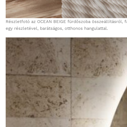
Részletfotó az OCEAN BEIGE fürdőszoba összeállításról, f
egy részletével, barátságos, otthonos hangulattal.