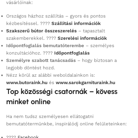
vásárlóinak:
Országos házhoz szállítás – gyors és pontos
kézbesítéssel. ????
Szállítási információk
Szakszerű bútor összeszerelés
– tapasztalt
szakemberekkel. ????
Szerelési információk
Időpontfoglalás bemutatóterembe
– személyes
konzultációhoz. ????
Időpontfoglalás
Személyre szabott tanácsadás
– hogy biztosan a
legjobb döntést hozd.
Nézz körül az alábbi weboldalainkon is:
www.butoraink.hu
és
www.sarokgarnituraink.hu
Top közösségi csatornák – kövess
minket online
Ha nem tudsz személyesen ellátogatni
bemutatótermünkbe, inspirálódj online felületeinken:
????
Facebook