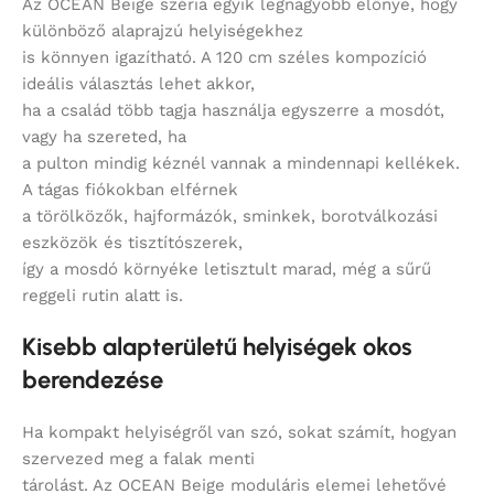
Az OCEAN Beige széria egyik legnagyobb előnye, hogy
különböző alaprajzú helyiségekhez
is könnyen igazítható. A 120 cm széles kompozíció
ideális választás lehet akkor,
ha a család több tagja használja egyszerre a mosdót,
vagy ha szereted, ha
a pulton mindig kéznél vannak a mindennapi kellékek.
A tágas fiókokban elférnek
a törölközők, hajformázók, sminkek, borotválkozási
eszközök és tisztítószerek,
így a mosdó környéke letisztult marad, még a sűrű
reggeli rutin alatt is.
Kisebb alapterületű helyiségek okos
berendezése
Ha kompakt helyiségről van szó, sokat számít, hogyan
szervezed meg a falak menti
tárolást. Az OCEAN Beige moduláris elemei lehetővé