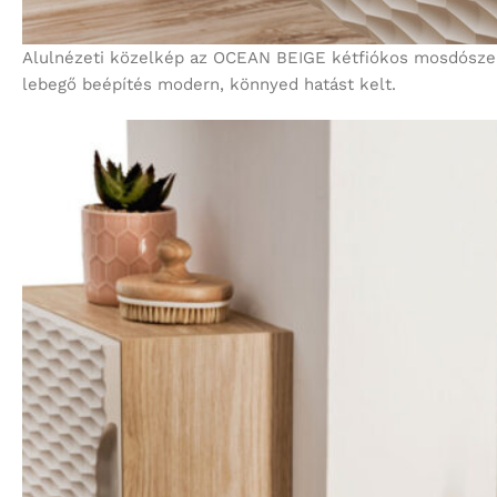
Alulnézeti közelkép az OCEAN BEIGE kétfiókos mosdószekr
lebegő beépítés modern, könnyed hatást kelt.