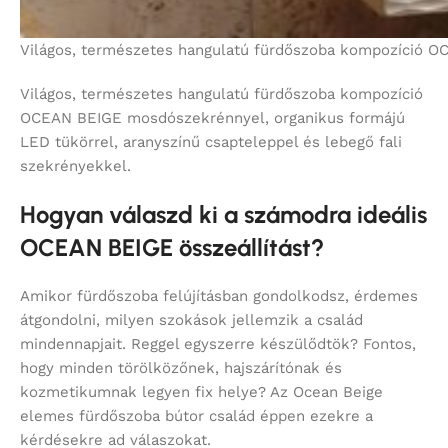
Világos, természetes hangulatú fürdőszoba kompozíció OC
Világos, természetes hangulatú fürdőszoba kompozíció
OCEAN BEIGE mosdószekrénnyel, organikus formájú
LED tükörrel, aranyszínű csapteleppel és lebegő fali
szekrényekkel.
Hogyan válaszd ki a számodra ideális
OCEAN BEIGE összeállítást?
Amikor fürdőszoba felújításban gondolkodsz, érdemes
átgondolni, milyen szokások jellemzik a család
mindennapjait. Reggel egyszerre készülődtök? Fontos,
hogy minden törölközőnek, hajszárítónak és
kozmetikumnak legyen fix helye? Az Ocean Beige
elemes fürdőszoba bútor család éppen ezekre a
kérdésekre ad válaszokat.