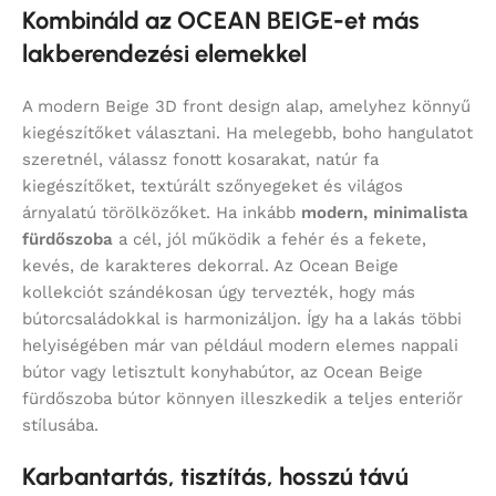
Kombináld az OCEAN BEIGE-et más
lakberendezési elemekkel
A modern Beige 3D front design alap, amelyhez könnyű
kiegészítőket választani. Ha melegebb, boho hangulatot
szeretnél, válassz fonott kosarakat, natúr fa
kiegészítőket, textúrált szőnyegeket és világos
árnyalatú törölközőket. Ha inkább
modern, minimalista
fürdőszoba
a cél, jól működik a fehér és a fekete,
kevés, de karakteres dekorral. Az Ocean Beige
kollekciót szándékosan úgy tervezték, hogy más
bútorcsaládokkal is harmonizáljon. Így ha a lakás többi
helyiségében már van például modern elemes nappali
bútor vagy letisztult konyhabútor, az Ocean Beige
fürdőszoba bútor könnyen illeszkedik a teljes enteriőr
stílusába.
Karbantartás, tisztítás, hosszú távú