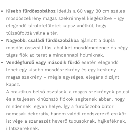
Kisebb fürdőszobához
ideális a 60 vagy 80 cm széles
mosdószekrény magas szekrénnyel kiegészítve – így
elegendő tárolófelületet kapsz anélkül, hogy
túlzsúfolttá válna a tér.
Nagyobb, családi fürdőszobákba
ajánlott a dupla
mosdós összeállítás, ahol két mosdómedence és négy
tágas fiók ad teret a mindennapi holmiknak.
Vendégfürdő vagy második fürdő
esetén elegendő
lehet egy kisebb mosdószekrény és egy keskeny
magas szekrény – mégis egységes, elegáns dizájnt
kapsz.
A praktikus belső osztások, a magas szekrények polcai
és a teljesen kihúzható fiókok segítenek abban, hogy
mindennek legyen helye. Így a fürdőszoba bútor
nemcsak dekoratív, hanem valódi rendszerező eszköz
is: vége a szanaszét heverő tubusoknak, hajkeféknek,
illatszereknek.