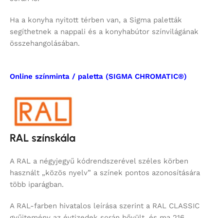
Ha a konyha nyitott térben van, a Sigma paletták
segíthetnek a nappali és a konyhabútor színvilágának
összehangolásában.
Online színminta / paletta (SIGMA CHROMATIC®)
RAL színskála
A RAL a négyjegyű kódrendszerével széles körben
használt „közös nyelv” a színek pontos azonosítására
több iparágban.
A RAL-farben hivatalos leírása szerint a RAL CLASSIC
gyűjtemény az évtizedek során bővült, és ma 216