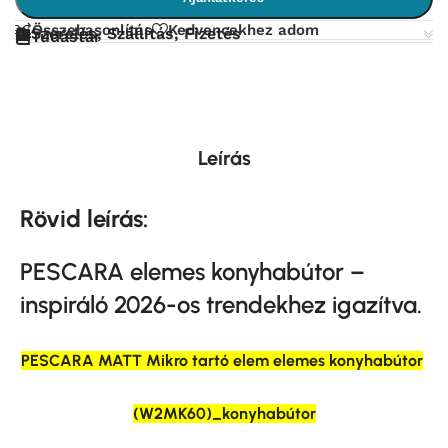
Összehasonlítás
Kedvencekhez adom
Szerelés, Szállítás, Fizetés
Tudástár
Leírás
Rövid leírás:
PESCARA elemes konyhabútor –
inspiráló 2026-os trendekhez igazítva.
PESCARA MATT Mikro tartó elem elemes konyhabútor
(W2MK60)_konyhabútor