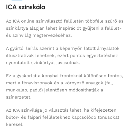
ICA színskála
Az ICA online színválasztó felületén többféle szűrő és
színkártya alapján lehet inspirációt gyűjteni a felület-
és színvilág megtervezéséhez.
A gyártói leírás szerint a képernyőn látott árnyalatok
illusztratívak lehetnek, ezért pontos egyeztetéshez
nyomtatott színkártyát javasolnak.
Ez a gyakorlat a konyhai frontoknál különösen fontos,
mert a fényviszonyok és a környező anyagok (fal,
munkalap, padló) jelentősen módosíthatják a
színérzetet.
Az ICA színvilága jó választás lehet, ha kifejezetten
bútor- és faipari felületekhez kapcsolódó tónusokat
keresel.