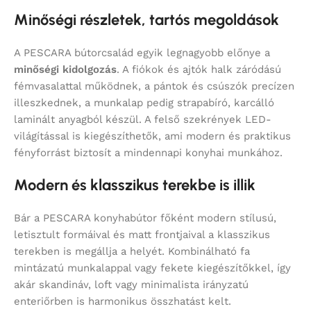
Minőségi részletek, tartós megoldások
A PESCARA bútorcsalád egyik legnagyobb előnye a
minőségi kidolgozás
. A fiókok és ajtók halk záródású
fémvasalattal működnek, a pántok és csúszók precízen
illeszkednek, a munkalap pedig strapabíró, karcálló
laminált anyagból készül. A felső szekrények LED-
világítással is kiegészíthetők, ami modern és praktikus
fényforrást biztosít a mindennapi konyhai munkához.
Modern és klasszikus terekbe is illik
Bár a PESCARA konyhabútor főként modern stílusú,
letisztult formáival és matt frontjaival a klasszikus
terekben is megállja a helyét. Kombinálható fa
mintázatú munkalappal vagy fekete kiegészítőkkel, így
akár skandináv, loft vagy minimalista irányzatú
enteriőrben is harmonikus összhatást kelt.