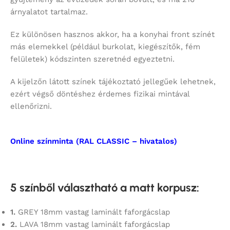
árnyalatot tartalmaz.
Ez különösen hasznos akkor, ha a konyhai front színét
más elemekkel (például burkolat, kiegészítők, fém
felületek) kódszinten szeretnéd egyeztetni.
A kijelzőn látott színek tájékoztató jellegűek lehetnek,
ezért végső döntéshez érdemes fizikai mintával
ellenőrizni.
Online színminta (RAL CLASSIC – hivatalos)
5 színből választható a matt korpusz
:
1.
GREY 18mm vastag laminált faforgácslap
2.
LAVA 18mm vastag laminált faforgácslap