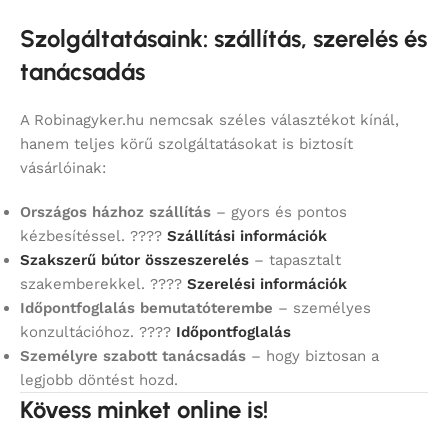
Szolgáltatásaink: szállítás, szerelés és
tanácsadás
A Robinagyker.hu nemcsak széles választékot kínál,
hanem teljes körű szolgáltatásokat is biztosít
vásárlóinak:
Országos házhoz szállítás
– gyors és pontos
kézbesítéssel. ????
Szállítási információk
Szakszerű bútor összeszerelés
– tapasztalt
szakemberekkel. ????
Szerelési információk
Időpontfoglalás bemutatóterembe
– személyes
konzultációhoz. ????
Időpontfoglalás
Személyre szabott tanácsadás
– hogy biztosan a
legjobb döntést hozd.
Kövess minket online is!