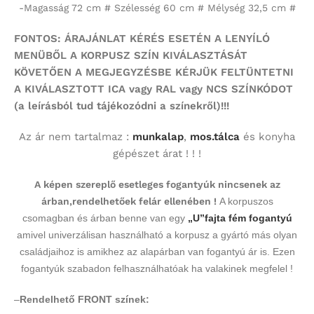
-Magasság 72 cm # Szélesség 60 cm # Mélység 32,5 cm #
FONTOS: ÁRAJÁNLAT KÉRÉS ESETÉN A LENYÍLÓ
MENÜBŐL A KORPUSZ SZÍN KIVÁLASZTÁSÁT
KÖVETŐEN A MEGJEGYZÉSBE KÉRJÜK FELTÜNTETNI
A KIVÁLASZTOTT ICA vagy RAL vagy NCS SZÍNKÓDOT
(a leírásból tud tájékozódni a színekről)!!!
Az ár nem tartalmaz :
munkalap
,
mos.tálca
és konyha
gépészet árat ! ! !
A képen szereplő esetleges fogantyúk nincsenek az
árban,rendelhetőek felár ellenében !
A korpuszos
csomagban és árban benne van egy
„U”fajta fém fogantyú
amivel univerzálisan használható a korpusz a gyártó más olyan
családjaihoz is amikhez az alapárban van fogantyú ár is. Ezen
fogantyúk szabadon felhasználhatóak ha valakinek megfelel !
–
Rendelhető FRONT színek: