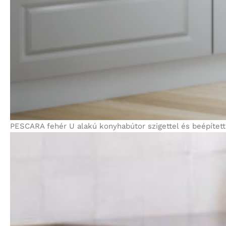
PESCARA fehér U alakú konyhabútor szigettel és beépített