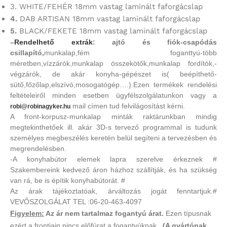
3. WHITE/FEHÉR 18mm vastag laminált faforgácslap
4.
DAB ARTISAN 18mm vastag laminált faforgácslap
5.
BLACK/FEKETE 18mm vastag laminált faforgácslap
–
Rendelhető extrák
: ajtó és fiók-csapódás
csillapító,
munkalap,fém foganttyú-több
méretben,vízzárók,munkalap összekötők,munkalap fordítók,-
végzárók, de akár konyha-gépészet is( beépíthető-
sütő,főzőlap,elszívó,mosogatógép….).Ezen termékek rendelési
feltételeiről minden esetben ügyfélszolgálatunkon vagy a
mail címen tud felvilágosítást kérni.
robi@robinagyker.hu
A front-korpusz-munkalap minták raktárunkban mindig
megtekinthetőek ill. akár 3D-s tervező programmal is tudunk
személyes megbeszélés keretén belül segíteni a tervezésben és
megrendelésben.
-A konyhabútor elemek lapra szerelve érkeznek #
Szakembereink kedvező áron házhoz szállítják, és ha szükség
van rá, be is építik konyhabútorát. #
Az árak tájékoztatóak, árváltozás jogát fenntartjuk.#
VEVŐSZOLGÁLAT TEL :06-20-463-4097
Figyelem:
Az ár nem tartalmaz fogantyú árat.
Ezen típusnak
ezért a frontjain nincs előfúrat a fogantyúknak .
(A gyártónak