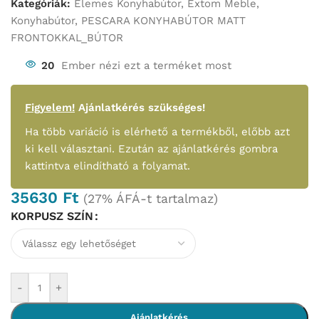
Kategóriák:
Elemes Konyhabútor
,
Extom Meble
,
Konyhabútor
,
PESCARA KONYHABÚTOR MATT
FRONTOKKAL_BÚTOR
20
Ember nézi ezt a terméket most
Figyelem!
Ajánlatkérés szükséges!
Ha több variáció is elérhető a termékből, előbb azt
ki kell választani. Ezután az ajánlatkérés gombra
kattintva elindítható a folyamat.
35630
Ft
(27% ÁFÁ-t tartalmaz)
KORPUSZ SZÍN
-
+
Ajánlatkérés