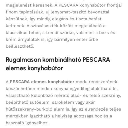
megjelenést keresnek. A PESCARA konyhabútor frontjai
finom tapintásúak, ujjlenyomat-taszító bevonattal
készülnek, így mindig elegáns és tiszta hatást
keltenek. A színválaszték között megtalálható a
klasszikus fehér, a trendi szürke, valamint a bézs és
krém árnyalatok is, így bármilyen enteriőrbe
beilleszthető.
Rugalmasan kombinálható PESCARA
elemes konyhabútor
A
PESCARA elemes konyhabútor
modulrendszerének
köszönhetően minden konyha egyedileg alakítható ki.
Választható különböző méretű alsó- és felső szekrény,
beépíthető sütőelem, sarokelem vagy akár
hűtőszekrény-burkoló elem is. Így az elrendezés teljes
mértékben igazítható a helyiség adottságaihoz és a
használó igényeihez.