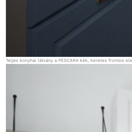
Teljes konyhai látvány a PESCARA kék, keretes frontos el