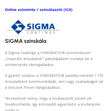
Online színminta / színválasztó (ICA)
SIGMA színskála
A Sigma Coatings a CHROMATIC® színrendszert
„inspiráló árnyalatok” palettájaként mutatja be a
színtervezés támogatására.
A gyártói oldalon a CHROMATIC® paletta méretét 1 170
árnyalatként kommunikálják, ami nagy szabadságot ad
a tónusok finom hangolásához.
Tervezésnél előny, hogy a kiválasztott színek jól
hivatkozhatók, így könnyebb egyeztetni a kivitelezés
során is.