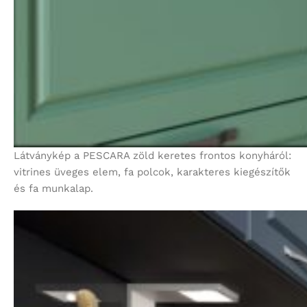
Látványkép a PESCARA zöld keretes frontos konyháról:
vitrines üveges elem, fa polcok, karakteres kiegészítők
és fa munkalap.