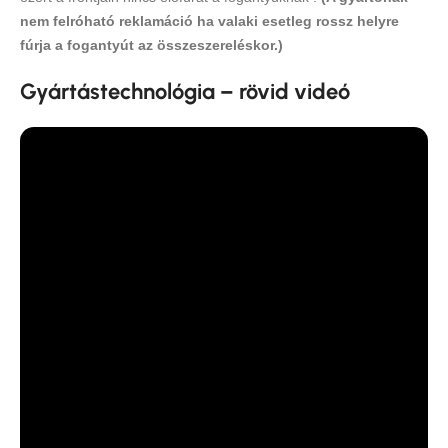
nem felróható reklamáció ha valaki esetleg rossz helyre
fúrja a fogantyút az összeszereléskor.)
Gyártástechnológia – rövid videó