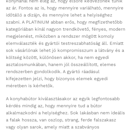
konyhánál nem elég az, hogy elsőre kedvezőnek tűnik
az ár. Fontos az is, hogy mennyire variálható, mennyire
időtálló a dizájn, és mennyire lehet a helyiséghez
szabni. A PLATINIUM abban erős, hogy megfizethetőbb
kategóriában kínál nagyon trendkövető, fényes, modern
megjelenést, miközben a rendszer mögött komoly
elemválaszték és gyártói testreszabhatóság áll. Emiatt
sok vásárlónak lehet jó kompromisszum a látvány és a
költség között, különösen akkor, ha nem egyedi
asztalosmunkában, hanem jól összeállított, elemes
rendszerben gondolkodik. A gyártó ráadásul
kifejezetten jelzi, hogy bizonyos elemek egyedi
méretben is kérhetők.
A konyhabútor kiválasztásakor az egyik legfontosabb
kérdés mindig az, hogy mennyire tud a bútor
alkalmazkodni a helyiséghez. Sok lakásban nem ideális
a falak hossza, van oszlop, strang, ferde falszakasz
vagy olyan sarok, amely miatt a szabványos