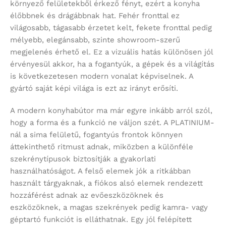
környező felületekből érkező fényt, ezért a konyha
élőbbnek és drágábbnak hat. Fehér fronttal ez
világosabb, tágasabb érzetet kelt, fekete fronttal pedig
mélyebb, elegánsabb, szinte showroom-szerű
megjelenés érhető el. Ez a vizuális hatás különösen jól
érvényesül akkor, ha a fogantyúk, a gépek és a világítás
is következetesen modern vonalat képviselnek. A
gyártó saját képi világa is ezt az irányt erősíti.
A modern konyhabútor ma már egyre inkább arról szól,
hogy a forma és a funkció ne váljon szét. A PLATINIUM-
nál a sima felületű, fogantyús frontok könnyen
áttekinthető ritmust adnak, miközben a különféle
szekrénytípusok biztosítják a gyakorlati
használhatóságot. A felső elemek jók a ritkábban
használt tárgyaknak, a fiókos alsó elemek rendezett
hozzáférést adnak az evőeszközöknek és
eszközöknek, a magas szekrények pedig kamra- vagy
géptartó funkciót is elláthatnak. Egy jól felépített