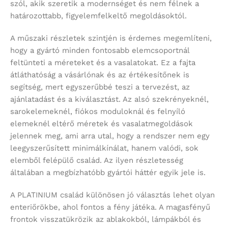
szól, akik szeretik a modernséget és nem félnek a
határozottabb, figyelemfelkeltő megoldásoktól.
A műszaki részletek szintjén is érdemes megemlíteni,
hogy a gyártó minden fontosabb elemcsoportnál
feltünteti a méreteket és a vasalatokat. Ez a fajta
átláthatóság a vásárlónak és az értékesítőnek is
segítség, mert egyszerűbbé teszi a tervezést, az
ajánlatadást és a kiválasztást. Az alsó szekrényeknél,
sarokelemeknél, fiókos moduloknál és felnyíló
elemeknél eltérő méretek és vasalatmegoldások
jelennek meg, ami arra utal, hogy a rendszer nem egy
leegyszerűsített minimálkínálat, hanem valódi, sok
elemből felépülő család. Az ilyen részletesség
általában a megbízhatóbb gyártói háttér egyik jele is.
A PLATINIUM család különösen jó választás lehet olyan
enteriőrökbe, ahol fontos a fény játéka. A magasfényű
frontok visszatükrözik az ablakokból, lámpákból és