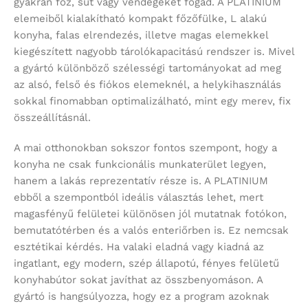
gyakran főz, süt vagy vendégeket fogad. A PLATINIUM
elemeiből kialakítható kompakt főzőfülke, L alakú
konyha, falas elrendezés, illetve magas elemekkel
kiegészített nagyobb tárolókapacitású rendszer is. Mivel
a gyártó különböző szélességi tartományokat ad meg
az alsó, felső és fiókos elemeknél, a helykihasználás
sokkal finomabban optimalizálható, mint egy merev, fix
összeállításnál.
A mai otthonokban sokszor fontos szempont, hogy a
konyha ne csak funkcionális munkaterület legyen,
hanem a lakás reprezentatív része is. A PLATINIUM
ebből a szempontból ideális választás lehet, mert
magasfényű felületei különösen jól mutatnak fotókon,
bemutatótérben és a valós enteriőrben is. Ez nemcsak
esztétikai kérdés. Ha valaki eladná vagy kiadná az
ingatlant, egy modern, szép állapotú, fényes felületű
konyhabútor sokat javíthat az összbenyomáson. A
gyártó is hangsúlyozza, hogy ez a program azoknak