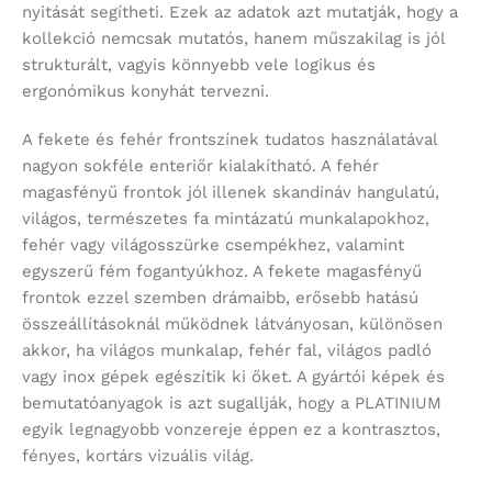
nyitását segítheti. Ezek az adatok azt mutatják, hogy a
kollekció nemcsak mutatós, hanem műszakilag is jól
strukturált, vagyis könnyebb vele logikus és
ergonómikus konyhát tervezni.
A fekete és fehér frontszínek tudatos használatával
nagyon sokféle enteriőr kialakítható. A fehér
magasfényű frontok jól illenek skandináv hangulatú,
világos, természetes fa mintázatú munkalapokhoz,
fehér vagy világosszürke csempékhez, valamint
egyszerű fém fogantyúkhoz. A fekete magasfényű
frontok ezzel szemben drámaibb, erősebb hatású
összeállításoknál működnek látványosan, különösen
akkor, ha világos munkalap, fehér fal, világos padló
vagy inox gépek egészítik ki őket. A gyártói képek és
bemutatóanyagok is azt sugallják, hogy a PLATINIUM
egyik legnagyobb vonzereje éppen ez a kontrasztos,
fényes, kortárs vizuális világ.