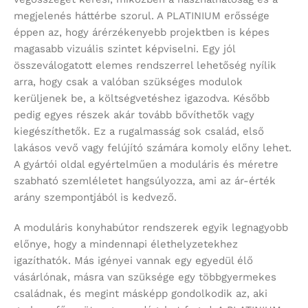
megjelenés háttérbe szorul. A PLATINIUM erőssége
éppen az, hogy árérzékenyebb projektben is képes
magasabb vizuális szintet képviselni. Egy jól
összeválogatott elemes rendszerrel lehetőség nyílik
arra, hogy csak a valóban szükséges modulok
kerüljenek be, a költségvetéshez igazodva. Később
pedig egyes részek akár tovább bővíthetők vagy
kiegészíthetők. Ez a rugalmasság sok család, első
lakásos vevő vagy felújító számára komoly előny lehet.
A gyártói oldal egyértelműen a moduláris és méretre
szabható szemléletet hangsúlyozza, ami az ár-érték
arány szempontjából is kedvező.
A moduláris konyhabútor rendszerek egyik legnagyobb
előnye, hogy a mindennapi élethelyzetekhez
igazíthatók. Más igényei vannak egy egyedül élő
vásárlónak, másra van szüksége egy többgyermekes
családnak, és megint másképp gondolkodik az, aki