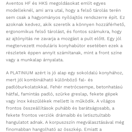
Aventos HF és HKS megoldásokat említ egyes
modelleknél, ami arra utal, hogy a felső tárolás terén
sem csak a hagyományos nyílóajtós rendszerre épít. Ez
azoknak kedvez, akik szeretik a könnyen hozzáférhető,
ergonomikus felső tárolást, és fontos számukra, hogy
az ajtónyitás ne zavarja a mozgást a pult előtt. Egy jól
megtervezett moduláris konyhabútor esetében ezek a
részletek éppen annyit számítanak, mint a front színe
vagy a munkalap árnyalata.
A PLATINIUM azért is jó alap egy sokoldalú konyhához,
mert jól kombinálható különböző fal- és
padlóburkolatokkal. Fehér metrócsempe, betonhatású
hátfal, famintás padló, szürke greslap, fekete gépek
vagy inox készülékek mellett is működik. A világos
frontos összeállítások puhább és barátságosabb, a
fekete frontos verziók drámaibb és letisztultabb
hangulatot adnak. A korpuszszín megválasztásával még
finomabban hangolható az összkép. Emiatt a