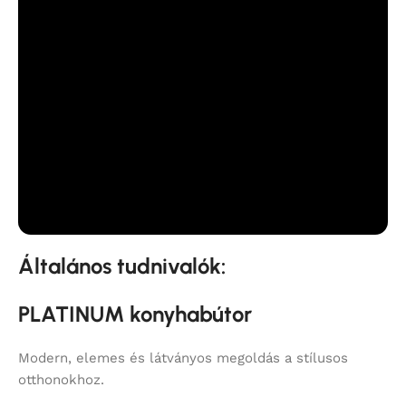
Általános tudnivalók:
PLATINUM konyhabútor
Modern, elemes és látványos megoldás a stílusos
otthonokhoz.