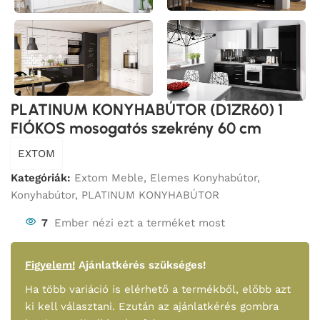
PLATINUM KONYHABÚTOR (D1ZR60) 1
FIÓKOS mosogatós szekrény 60 cm
EXTOM
Kategóriák:
Extom Meble
,
Elemes Konyhabútor
,
Konyhabútor
,
PLATINUM KONYHABÚTOR
7
Ember nézi ezt a terméket most
Figyelem!
Ajánlatkérés szükséges!
Ha több variáció is elérhető a termékből, előbb azt
ki kell választani. Ezután az ajánlatkérés gombra