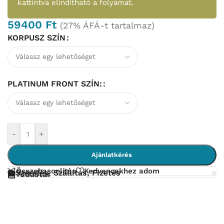
kattintva elindítható a folyamat.
59400
Ft
(27% ÁFÁ-t tartalmaz)
KORPUSZ SZÍN
PLATINUM FRONT SZÍN:
-
+
Ajánlatkérés
Összehasonlítás
Kedvencekhez adom
Szerelés, Szállítás, Fizetés
Tudástár