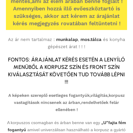
mentes,ami az elem árában benne foglalt !
Amennyiben hozzá illő evőeszköztartó is
szükséges, akkor azt kérem az árajánlat
kérés megjegyzés rovatában feltüntetni !
Az ár nem tartalmaz :
munkalap
,
mos.tálca
és konyha
gépészet árat ! ! !
FONTOS: ÁRAJÁNLAT KÉRÉS ESETÉN A LENYÍLÓ
MENÜBŐL A KORPUSZ SZÍN ÉS FRONT SZÍN
KIVÁLASZTÁSÁT KÖVETŐEN TUD TOVÁBB LÉPNI
!!!
A képeken szereplő esetleges fogantyúk,világítás,korpusz
vastagítások nincsenek az árban,rendelhetőek felár
ellenében !
A korpuszos csomagban és árban benne van egy
„U”fajta fém
fogantyú
amivel univerzálisan használható a korpusz a gyártó