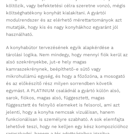
költözik, vagy befektetési célra szeretne vonzó, mégis
költséghatékony konyhát kialakítani. A gyártói
modulrendszer és az elérhető mérettartományok azt
mutatják, hogy kis és nagy konyhákhoz egyaránt jól
használható.
A konyhabútor tervezésének egyik alapkérdése a
tárolási logika. Nem mindegy, hogy mennyi fiók kerül az
alsó szekrényekbe, jut-e hely magas
kamraszekrénynek, beépíthető-e sütő vagy
mikrohullámú egység, és hogy a főzőzóna, a mosogató
és az előkészítő rész milyen sorrendben követik
egymást. A PLATINIUM családnál a gyártó külön alsó,
sarok, fiókos, magas alsó, függesztett, magas
függesztett és felnyíló elemeket is felsorol, ami azt
jelenti, hogy a konyha nemcsak vizuálisan, hanem
funkcionálisan is személyre szabható. A sok elemfajta
lehetővé teszi, hogy ne kelljen egy kész kompozícióhoz
ragaszkodni, hanem a tér adottságaihoz igazítva