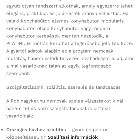
együtt olyan rendszert alkotnak, amely egyszerre lehet
elegáns, praktikus és jó ár-érték arányú választás. Ha
valaki konyhabútor, elemes konyhabútor, moduláris
konyhabútor, olcsó konyhabútor vagy modern
konyhabútor keresések mentén nézelődik, a
PLATINIUM méltán kerülhet a legerősebb jelöltek közé.
A gyártói adatok alapján ez a program nemcsak
mutatós, hanem valódi tervezési szabadságot is ad, ami
a mai vásárlóknak talán az egyik legfontosabb
szempont.
Szolgáltatásaink: szállítás, szerelés és tanácsadás
A Robinagyker.hu nemcsak széles választékot kínál,
hanem teljes körű szolgáltatásokat is biztosít
vásárlóinak:
Országos házhoz szállítás
– gyors és pontos
kézbesítéssel. 👉
Szállítási információk