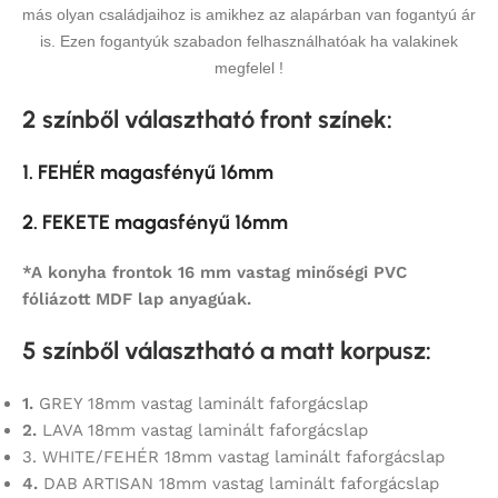
más olyan családjaihoz is amikhez az alapárban van fogantyú ár
is. Ezen fogantyúk szabadon felhasználhatóak ha valakinek
megfelel !
2 színből választható front színek
:
1. FEHÉR magasfényű 16mm
2. FEKETE magasfényű 16mm
*A konyha frontok 16 mm vastag minőségi PVC
fóliázott MDF lap anyagúak.
5 színből választható a matt korpusz
:
1.
GREY 18mm vastag laminált faforgácslap
2.
LAVA 18mm vastag laminált faforgácslap
3. WHITE/FEHÉR 18mm vastag laminált faforgácslap
4.
DAB ARTISAN 18mm vastag laminált faforgácslap