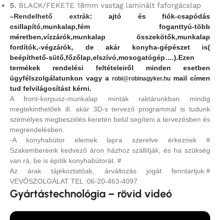
5.
BLACK/FEKETE 18mm vastag laminált faforgácslap
–
Rendelhető extrák
: ajtó és fiók-csapódás
csillapító,
munkalap,fém foganttyú-több
méretben,vízzárók,munkalap összekötők,munkalap
fordítók,-végzárók, de akár konyha-gépészet is(
beépíthető-sütő,főzőlap,elszívó,mosogatógép….).Ezen
termékek rendelési feltételeiről minden esetben
ügyfélszolgálatunkon vagy a
mail címen
robi@robinagyker.hu
tud felvilágosítást kérni.
A front-korpusz-munkalap minták raktárunkban mindig
megtekinthetőek ill. akár 3D-s tervező programmal is tudunk
személyes megbeszélés keretén belül segíteni a tervezésben és
megrendelésben.
-A konyhabútor elemek lapra szerelve érkeznek #
Szakembereink kedvező áron házhoz szállítják, és ha szükség
van rá, be is építik konyhabútorát. #
Az árak tájékoztatóak, árváltozás jogát fenntartjuk.#
VEVŐSZOLGÁLAT TEL :06-20-463-4097
Gyártástechnológia – rövid videó