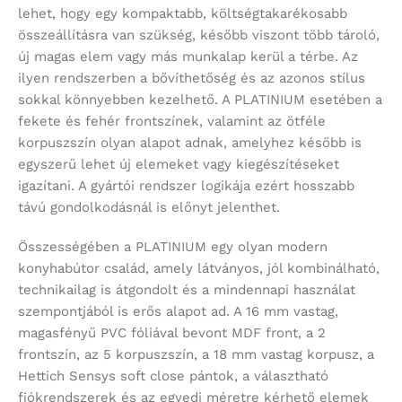
lehet, hogy egy kompaktabb, költségtakarékosabb
összeállításra van szükség, később viszont több tároló,
új magas elem vagy más munkalap kerül a térbe. Az
ilyen rendszerben a bővíthetőség és az azonos stílus
sokkal könnyebben kezelhető. A PLATINIUM esetében a
fekete és fehér frontszínek, valamint az ötféle
korpuszszín olyan alapot adnak, amelyhez később is
egyszerű lehet új elemeket vagy kiegészítéseket
igazítani. A gyártói rendszer logikája ezért hosszabb
távú gondolkodásnál is előnyt jelenthet.
Összességében a PLATINIUM egy olyan modern
konyhabútor család, amely látványos, jól kombinálható,
technikailag is átgondolt és a mindennapi használat
szempontjából is erős alapot ad. A 16 mm vastag,
magasfényű PVC fóliával bevont MDF front, a 2
frontszín, az 5 korpuszszín, a 18 mm vastag korpusz, a
Hettich Sensys soft close pántok, a választható
fiókrendszerek és az egyedi méretre kérhető elemek