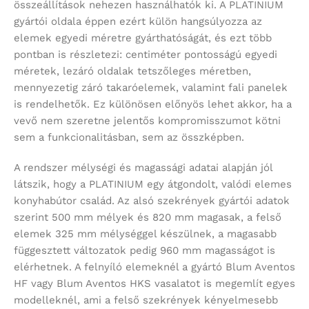
összeállítások nehezen használhatók ki. A PLATINIUM
gyártói oldala éppen ezért külön hangsúlyozza az
elemek egyedi méretre gyárthatóságát, és ezt több
pontban is részletezi: centiméter pontosságú egyedi
méretek, lezáró oldalak tetszőleges méretben,
mennyezetig záró takaróelemek, valamint fali panelek
is rendelhetők. Ez különösen előnyös lehet akkor, ha a
vevő nem szeretne jelentős kompromisszumot kötni
sem a funkcionalitásban, sem az összképben.
A rendszer mélységi és magassági adatai alapján jól
látszik, hogy a PLATINIUM egy átgondolt, valódi elemes
konyhabútor család. Az alsó szekrények gyártói adatok
szerint 500 mm mélyek és 820 mm magasak, a felső
elemek 325 mm mélységgel készülnek, a magasabb
függesztett változatok pedig 960 mm magasságot is
elérhetnek. A felnyíló elemeknél a gyártó Blum Aventos
HF vagy Blum Aventos HKS vasalatot is megemlít egyes
modelleknél, ami a felső szekrények kényelmesebb