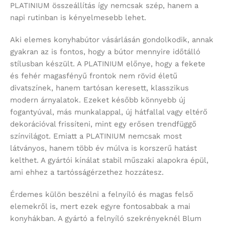
PLATINIUM összeállítás így nemcsak szép, hanem a
napi rutinban is kényelmesebb lehet.
Aki elemes konyhabútor vásárlásán gondolkodik, annak
gyakran az is fontos, hogy a bútor mennyire időtálló
stílusban készült. A PLATINIUM előnye, hogy a fekete
és fehér magasfényű frontok nem rövid életű
divatszínek, hanem tartósan keresett, klasszikus
modern árnyalatok. Ezeket később könnyebb új
fogantyúval, más munkalappal, új hátfallal vagy eltérő
dekorációval frissíteni, mint egy erősen trendfüggő
színvilágot. Emiatt a PLATINIUM nemcsak most
látványos, hanem több év múlva is korszerű hatást
kelthet. A gyártói kínálat stabil műszaki alapokra épül,
ami ehhez a tartósságérzethez hozzátesz.
Érdemes külön beszélni a felnyíló és magas felső
elemekről is, mert ezek egyre fontosabbak a mai
konyhákban. A gyártó a felnyíló szekrényeknél Blum