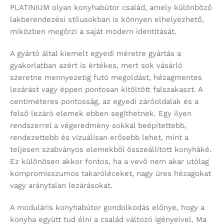
PLATINIUM olyan konyhabútor család, amely különböző
lakberendezési stílusokban is könnyen elhelyezhető,
miközben megőrzi a saját modern identitását.
A gyártó által kiemelt egyedi méretre gyártás a
gyakorlatban azért is értékes, mert sok vásárló
szeretne mennyezetig futó megoldást, hézagmentes
lezárást vagy éppen pontosan kitöltött falszakaszt. A
centiméteres pontosság, az egyedi záróoldalak és a
felső lezáró elemek ebben segíthetnek. Egy ilyen
rendszerrel a végeredmény sokkal beépítettebb,
rendezettebb és vizuálisan erősebb lehet, mint a
teljesen szabványos elemekből összeállított konyháké.
Ez különösen akkor fontos, ha a vevő nem akar utólag
kompromisszumos takaróléceket, nagy üres hézagokat
vagy aránytalan lezárásokat.
A moduláris konyhabútor gondolkodás előnye, hogy a
konyha együtt tud élni a család változó igényeivel. Ma