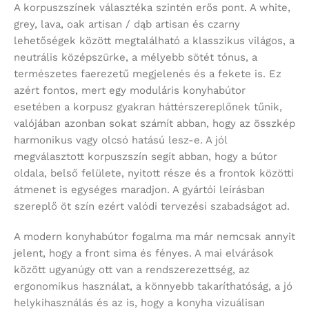
A korpuszszínek választéka szintén erős pont. A white,
grey, lava, oak artisan / dąb artisan és czarny
lehetőségek között megtalálható a klasszikus világos, a
neutrális középszürke, a mélyebb sötét tónus, a
természetes faerezetű megjelenés és a fekete is. Ez
azért fontos, mert egy moduláris konyhabútor
esetében a korpusz gyakran háttérszereplőnek tűnik,
valójában azonban sokat számít abban, hogy az összkép
harmonikus vagy olcsó hatású lesz-e. A jól
megválasztott korpuszszín segít abban, hogy a bútor
oldala, belső felülete, nyitott része és a frontok közötti
átmenet is egységes maradjon. A gyártói leírásban
szereplő öt szín ezért valódi tervezési szabadságot ad.
A modern konyhabútor fogalma ma már nemcsak annyit
jelent, hogy a front sima és fényes. A mai elvárások
között ugyanúgy ott van a rendszerezettség, az
ergonomikus használat, a könnyebb takaríthatóság, a jó
helykihasználás és az is, hogy a konyha vizuálisan