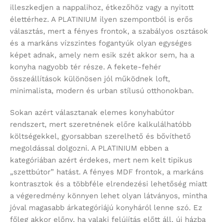
illeszkedjen a nappalihoz, étkezőhöz vagy a nyitott
élettérhez. A PLATINIUM ilyen szempontból is erős
választás, mert a fényes frontok, a szabályos osztások
és a markáns vízszintes fogantyúk olyan egységes
képet adnak, amely nem esik szét akkor sem, ha a
konyha nagyobb tér része. A fekete-fehér
összeállítások különösen jól működnek loft,
minimalista, modern és urban stílusú otthonokban.
Sokan azért választanak elemes konyhabútor
rendszert, mert szeretnének előre kalkulálhatóbb
költségekkel, gyorsabban szerelhető és bővíthető
megoldással dolgozni. A PLATINIUM ebben a
kategóriában azért érdekes, mert nem kelt tipikus
„szettbútor” hatást. A fényes MDF frontok, a markáns
kontrasztok és a többféle elrendezési lehetőség miatt
a végeredmény könnyen lehet olyan látványos, mintha
jóval magasabb árkategóriájú konyháról lenne szó. Ez
főleg akkor előny, ha valaki felújítás előtt áll, új házba