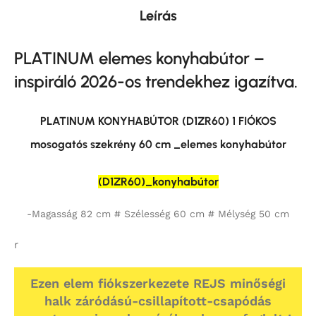
Leírás
PLATINUM elemes konyhabútor –
inspiráló 2026-os trendekhez igazítva.
PLATINUM KONYHABÚTOR (D1ZR60) 1 FIÓKOS
mosogatós szekrény 60 cm _elemes konyhabútor
(D1ZR60)_konyhabútor
-Magasság 82 cm # Szélesség 60 cm # Mélység 50 cm
r
Ezen elem fiókszerkezete REJS minőségi
halk záródású-csillapított-csapódás