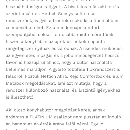
használhatóságra is figyelt. A hivatalos műszaki leírás
szerint a pántok Hettich Sensys soft close
rendszerűek, vagyis a frontok csukódása finomabb és
csendesebb lehet. Ez a mindennapi komfort
szempontjából sokkal fontosabb, mint elsőre tűnik,
hiszen a konyhában az ajtók és fiókok naponta
rengetegszer nyílnak és záródnak. A csendes működés,
az egyenletes mozgás és a jobb minőségérzet hosszú
távon is hozzájárul ahhoz, hogy a bútor használata
kellemes maradjon. A gyártó többféle fiókrendszert is
felsorol, köztük Hettich Atira, Rejs Comfortbox és Blum
Metabox megoldásokat, ami azt mutatja, hogy a
rendszer különböző használati és árszintű igényekhez
is illeszthető.
Aki olcsó konyhabútor megoldást keres, annak
érdemes a PLATINIUM családot nem pusztán az induló
ár, hanem az ár-érték arány felől nézni. Egy jó