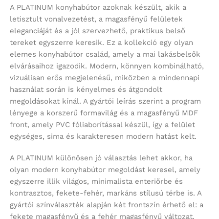
A PLATINUM konyhabútor azoknak készült, akik a
letisztult vonalvezetést, a magasfényű felületek
eleganciáját és a jól szervezhető, praktikus belső
tereket egyszerre keresik. Ez a kollekció egy olyan
elemes konyhabútor család, amely a mai lakásbelsők
elvárásaihoz igazodik. Modern, könnyen kombinálható,
vizuálisan erős megjelenésű, miközben a mindennapi
használat során is kényelmes és átgondolt
megoldásokat kínál. A gyártói leírás szerint a program
lényege a korszerű formavilág és a magasfényű MDF
front, amely PVC fóliaborítással készül, így a felület
egységes, sima és karakteresen modern hatást kelt.
A PLATINUM különösen jó választás lehet akkor, ha
olyan modern konyhabútor megoldást keresel, amely
egyszerre illik világos, minimalista enteriőrbe és
kontrasztos, fekete-fehér, markáns stílusú térbe is. A
gyártói színválaszték alapján két frontszín érhető el: a
fekete magasfényű és a fehér magasfényű változat.