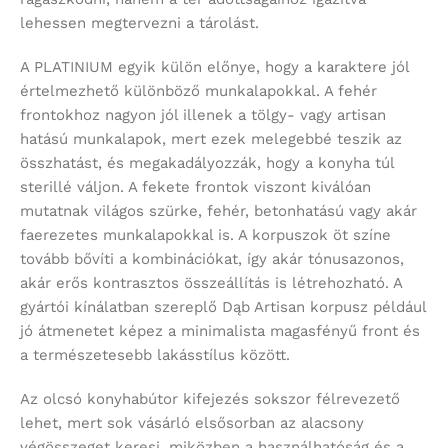
lehessen megtervezni a tárolást.
A PLATINIUM egyik külön előnye, hogy a karaktere jól
értelmezhető különböző munkalapokkal. A fehér
frontokhoz nagyon jól illenek a tölgy- vagy artisan
hatású munkalapok, mert ezek melegebbé teszik az
összhatást, és megakadályozzák, hogy a konyha túl
sterillé váljon. A fekete frontok viszont kiválóan
mutatnak világos szürke, fehér, betonhatású vagy akár
faerezetes munkalapokkal is. A korpuszok öt színe
tovább bővíti a kombinációkat, így akár tónusazonos,
akár erős kontrasztos összeállítás is létrehozható. A
gyártói kínálatban szereplő Dąb Artisan korpusz például
jó átmenetet képez a minimalista magasfényű front és
a természetesebb lakásstílus között.
Az olcsó konyhabútor kifejezés sokszor félrevezető
lehet, mert sok vásárló elsősorban az alacsony
végösszeget keresi, miközben a használhatóság és a