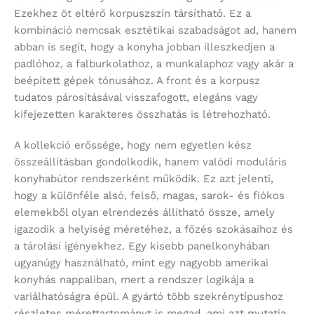
Ezekhez öt eltérő korpuszszín társítható. Ez a
kombináció nemcsak esztétikai szabadságot ad, hanem
abban is segít, hogy a konyha jobban illeszkedjen a
padlóhoz, a falburkolathoz, a munkalaphoz vagy akár a
beépített gépek tónusához. A front és a korpusz
tudatos párosításával visszafogott, elegáns vagy
kifejezetten karakteres összhatás is létrehozható.
A kollekció erőssége, hogy nem egyetlen kész
összeállításban gondolkodik, hanem valódi moduláris
konyhabútor rendszerként működik. Ez azt jelenti,
hogy a különféle alsó, felső, magas, sarok- és fiókos
elemekből olyan elrendezés állítható össze, amely
igazodik a helyiség méretéhez, a főzés szokásaihoz és
a tárolási igényekhez. Egy kisebb panelkonyhában
ugyanúgy használható, mint egy nagyobb amerikai
konyhás nappaliban, mert a rendszer logikája a
variálhatóságra épül. A gyártó több szekrénytípushoz
részletes mérettartományt is megad, ami azt mutatja,