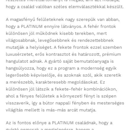
hogy a család valóban széles elemválasztékkal készült.
A magasfényű felületeknek nagy szerepük van abban,
hogy a PLATINUM ennyire látványos. A fehér frontok
különösen jól működnek kisebb terekben, mert
világosabbnak, levegősebbnek és rendezettebbnek
mutatják a helyiséget. A fekete frontok ezzel szemben
luxusérzetet, erős kontrasztot és határozott, prémium
hangulatot adnak. A gyártó saját bemutatóanyaga is
hangsúlyozza, hogy ez a program a modernség egyik
legerősebb képviselője, és azoknak szól, akik szeretik
a merészebb, karakteresebb megoldásokat. Ez
különösen jól látszik a fekete-fehér kombinációkon,
ahol a fényes felületek a környezeti fényt is szépen
visszaverik, így a bútor nappali fényben és mesterséges
világítás mellett is más-más arcát mutatja.
Az is fontos előnye a PLATINUM családnak, hogy a
gyártó nemcsak a megjelenésre, hanem a