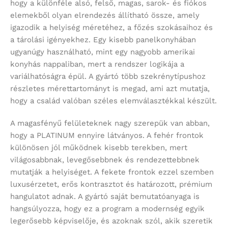
hogy a különféle alsó, felső, magas, sarok- és fiókos
elemekből olyan elrendezés állítható össze, amely
igazodik a helyiség méretéhez, a főzés szokásaihoz és
a tárolási igényekhez. Egy kisebb panelkonyhában
ugyanúgy használható, mint egy nagyobb amerikai
konyhás nappaliban, mert a rendszer logikája a
variálhatóságra épül. A gyártó több szekrénytípushoz
részletes mérettartományt is megad, ami azt mutatja,
hogy a család valóban széles elemválasztékkal készült.
A magasfényű felületeknek nagy szerepük van abban,
hogy a PLATINUM ennyire látványos. A fehér frontok
különösen jól működnek kisebb terekben, mert
világosabbnak, levegősebbnek és rendezettebbnek
mutatják a helyiséget. A fekete frontok ezzel szemben
luxusérzetet, erős kontrasztot és határozott, prémium
hangulatot adnak. A gyártó saját bemutatóanyaga is
hangsúlyozza, hogy ez a program a modernség egyik
legerősebb képviselője, és azoknak szól, akik szeretik