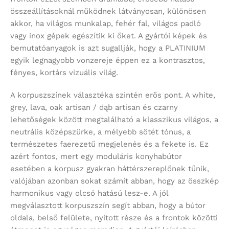
összeállításoknál működnek látványosan, különösen
akkor, ha világos munkalap, fehér fal, világos padló
vagy inox gépek egészítik ki őket. A gyártói képek és
bemutatóanyagok is azt sugallják, hogy a PLATINIUM
egyik legnagyobb vonzereje éppen ez a kontrasztos,
fényes, kortárs vizuális világ.
A korpuszszínek választéka szintén erős pont. A white,
grey, lava, oak artisan / dąb artisan és czarny
lehetőségek között megtalálható a klasszikus világos, a
neutrális középszürke, a mélyebb sötét tónus, a
természetes faerezetű megjelenés és a fekete is. Ez
azért fontos, mert egy moduláris konyhabútor
esetében a korpusz gyakran háttérszereplőnek tűnik,
valójában azonban sokat számít abban, hogy az összkép
harmonikus vagy olcsó hatású lesz-e. A jól
megválasztott korpuszszín segít abban, hogy a bútor
oldala, belső felülete, nyitott része és a frontok közötti