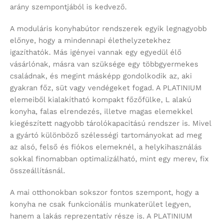
arány szempontjából is kedvező.
A moduláris konyhabútor rendszerek egyik legnagyobb
előnye, hogy a mindennapi élethelyzetekhez
igazíthatók. Más igényei vannak egy egyedül élő
vásárlónak, másra van szüksége egy többgyermekes
családnak, és megint másképp gondolkodik az, aki
gyakran főz, süt vagy vendégeket fogad. A PLATINIUM
elemeiből kialakítható kompakt főzőfülke, L alakú
konyha, falas elrendezés, illetve magas elemekkel
kiegészített nagyobb tárolókapacitású rendszer is. Mivel
a gyártó különböző szélességi tartományokat ad meg
az alsó, felső és fiókos elemeknél, a helykihasználás
sokkal finomabban optimalizálható, mint egy merev, fix
összeállításnál.
A mai otthonokban sokszor fontos szempont, hogy a
konyha ne csak funkcionális munkaterület legyen,
hanem a lakás reprezentatív része is. A PLATINIUM