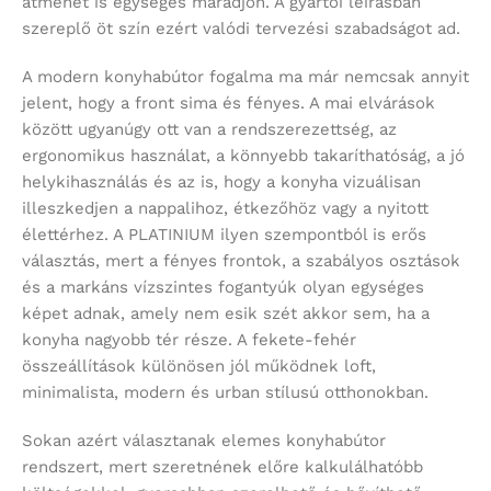
átmenet is egységes maradjon. A gyártói leírásban
szereplő öt szín ezért valódi tervezési szabadságot ad.
A modern konyhabútor fogalma ma már nemcsak annyit
jelent, hogy a front sima és fényes. A mai elvárások
között ugyanúgy ott van a rendszerezettség, az
ergonomikus használat, a könnyebb takaríthatóság, a jó
helykihasználás és az is, hogy a konyha vizuálisan
illeszkedjen a nappalihoz, étkezőhöz vagy a nyitott
élettérhez. A PLATINIUM ilyen szempontból is erős
választás, mert a fényes frontok, a szabályos osztások
és a markáns vízszintes fogantyúk olyan egységes
képet adnak, amely nem esik szét akkor sem, ha a
konyha nagyobb tér része. A fekete-fehér
összeállítások különösen jól működnek loft,
minimalista, modern és urban stílusú otthonokban.
Sokan azért választanak elemes konyhabútor
rendszert, mert szeretnének előre kalkulálhatóbb