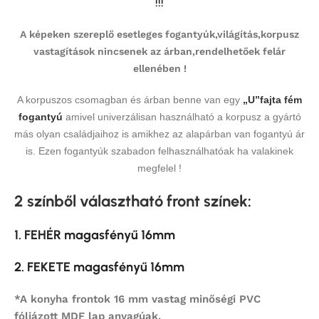
!!!
A képeken szereplő esetleges fogantyúk,világítás,korpusz
vastagítások nincsenek az árban,rendelhetőek felár
ellenében !
A korpuszos csomagban és árban benne van egy
„U”fajta fém
fogantyú
amivel univerzálisan használható a korpusz a gyártó
más olyan családjaihoz is amikhez az alapárban van fogantyú ár
is. Ezen fogantyúk szabadon felhasználhatóak ha valakinek
megfelel !
2 színből választható front színek
:
1. FEHÉR magasfényű 16mm
2. FEKETE magasfényű 16mm
*A konyha frontok 16 mm vastag minőségi PVC
fóliázott MDF lap anyagúak.