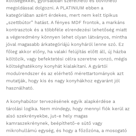
költségekkel, gyorsabban szerelhető és bővíthető
megoldással dolgozni. A PLATINIUM ebben a
kategóriában azért érdekes, mert nem kelt tipikus
„szettbútor” hatást. A fényes MDF frontok, a markáns
kontrasztok és a többféle elrendezési lehetőség miatt
a végeredmény könnyen lehet olyan látványos, mintha
jóval magasabb árkategóriájú konyháról lenne szó. Ez
főleg akkor előny, ha valaki felújítás előtt áll, új házba
költözik, vagy befektetési célra szeretne vonzó, mégis
költséghatékony konyhát kialakítani. A gyártói
modulrendszer és az elérhető mérettartományok azt
mutatják, hogy kis és nagy konyhákhoz egyaránt jól
használható.
A konyhabútor tervezésének egyik alapkérdése a
tárolási logika. Nem mindegy, hogy mennyi fiók kerül az
alsó szekrényekbe, jut-e hely magas
kamraszekrénynek, beépíthető-e sütő vagy
mikrohullámú egység, és hogy a főzőzóna, a mosogató