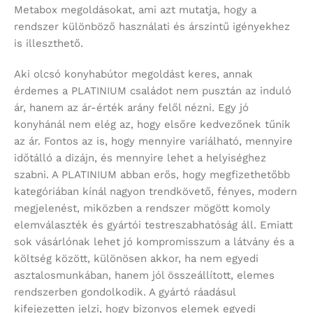
Metabox megoldásokat, ami azt mutatja, hogy a
rendszer különböző használati és árszintű igényekhez
is illeszthető.
Aki olcsó konyhabútor megoldást keres, annak
érdemes a PLATINIUM családot nem pusztán az induló
ár, hanem az ár-érték arány felől nézni. Egy jó
konyhánál nem elég az, hogy elsőre kedvezőnek tűnik
az ár. Fontos az is, hogy mennyire variálható, mennyire
időtálló a dizájn, és mennyire lehet a helyiséghez
szabni. A PLATINIUM abban erős, hogy megfizethetőbb
kategóriában kínál nagyon trendkövető, fényes, modern
megjelenést, miközben a rendszer mögött komoly
elemválaszték és gyártói testreszabhatóság áll. Emiatt
sok vásárlónak lehet jó kompromisszum a látvány és a
költség között, különösen akkor, ha nem egyedi
asztalosmunkában, hanem jól összeállított, elemes
rendszerben gondolkodik. A gyártó ráadásul
kifejezetten jelzi, hogy bizonyos elemek egyedi