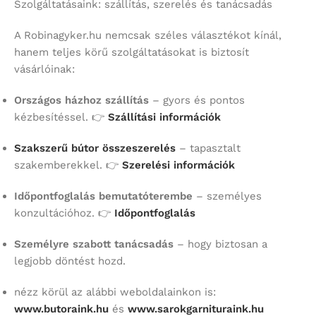
Szolgáltatásaink: szállítás, szerelés és tanácsadás
A Robinagyker.hu nemcsak széles választékot kínál,
hanem teljes körű szolgáltatásokat is biztosít
vásárlóinak:
Országos házhoz szállítás
– gyors és pontos
kézbesítéssel. 👉
Szállítási információk
Szakszerű bútor összeszerelés
– tapasztalt
szakemberekkel. 👉
Szerelési információk
Időpontfoglalás bemutatóterembe
– személyes
konzultációhoz. 👉
Időpontfoglalás
Személyre szabott tanácsadás
– hogy biztosan a
legjobb döntést hozd.
nézz körül az alábbi weboldalainkon is:
www.butoraink.hu
és
www.sarokgarnituraink.hu