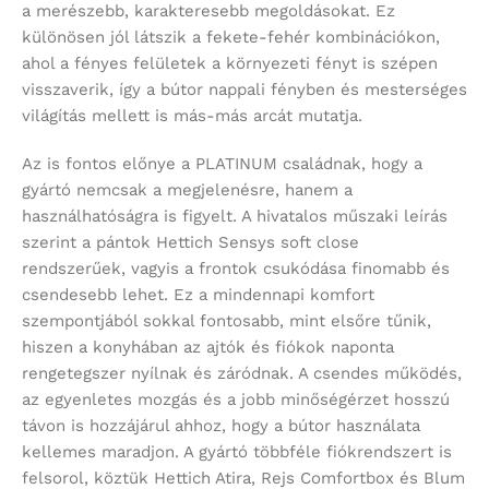
a merészebb, karakteresebb megoldásokat. Ez
különösen jól látszik a fekete-fehér kombinációkon,
ahol a fényes felületek a környezeti fényt is szépen
visszaverik, így a bútor nappali fényben és mesterséges
világítás mellett is más-más arcát mutatja.
Az is fontos előnye a PLATINUM családnak, hogy a
gyártó nemcsak a megjelenésre, hanem a
használhatóságra is figyelt. A hivatalos műszaki leírás
szerint a pántok Hettich Sensys soft close
rendszerűek, vagyis a frontok csukódása finomabb és
csendesebb lehet. Ez a mindennapi komfort
szempontjából sokkal fontosabb, mint elsőre tűnik,
hiszen a konyhában az ajtók és fiókok naponta
rengetegszer nyílnak és záródnak. A csendes működés,
az egyenletes mozgás és a jobb minőségérzet hosszú
távon is hozzájárul ahhoz, hogy a bútor használata
kellemes maradjon. A gyártó többféle fiókrendszert is
felsorol, köztük Hettich Atira, Rejs Comfortbox és Blum