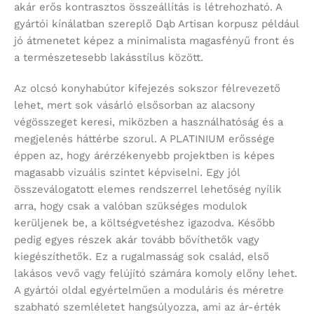
akár erős kontrasztos összeállítás is létrehozható. A
gyártói kínálatban szereplő Dąb Artisan korpusz például
jó átmenetet képez a minimalista magasfényű front és
a természetesebb lakásstílus között.
Az olcsó konyhabútor kifejezés sokszor félrevezető
lehet, mert sok vásárló elsősorban az alacsony
végösszeget keresi, miközben a használhatóság és a
megjelenés háttérbe szorul. A PLATINIUM erőssége
éppen az, hogy árérzékenyebb projektben is képes
magasabb vizuális szintet képviselni. Egy jól
összeválogatott elemes rendszerrel lehetőség nyílik
arra, hogy csak a valóban szükséges modulok
kerüljenek be, a költségvetéshez igazodva. Később
pedig egyes részek akár tovább bővíthetők vagy
kiegészíthetők. Ez a rugalmasság sok család, első
lakásos vevő vagy felújító számára komoly előny lehet.
A gyártói oldal egyértelműen a moduláris és méretre
szabható szemléletet hangsúlyozza, ami az ár-érték