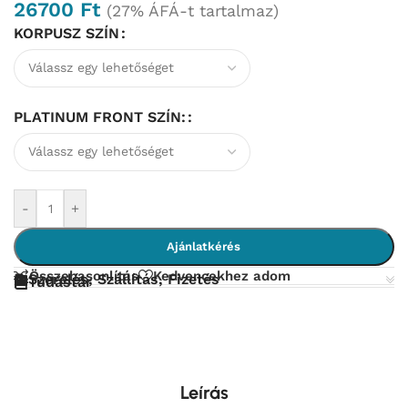
26700
Ft
(27% ÁFÁ-t tartalmaz)
KORPUSZ SZÍN
PLATINUM FRONT SZÍN:
-
+
Ajánlatkérés
Összehasonlítás
Kedvencekhez adom
Szerelés, Szállítás, Fizetés
Tudástár
Leírás