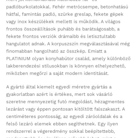
padlóburkolatokkal. Fehér metrócsempe, betonhatású
hátfal, famintás padló, szürke greslap, fekete gépek
vagy inox készülékek mellett is működik. A világos
frontos összeállítások puhább és barátságosabb, a
fekete frontos verziók drámaibb és letisztultabb
hangulatot adnak. A korpuszszín megválasztásával még
finomabban hangolható az összkép. Emiatt a
PLATINIUM olyan konyhabútor család, amely különböző
lakberendezési stílusokban is könnyen elhelyezhető,
miközben megőrzi a saját modern identitását.
A gyártó által kiemelt egyedi méretre gyártás a
gyakorlatban azért is értékes, mert sok vásárló
szeretne mennyezetig futó megoldást, hézagmentes
lezárást vagy éppen pontosan kitöltött falszakaszt. A
centiméteres pontosság, az egyedi záróoldalak és a
felső lezáró elemek ebben segíthetnek. Egy ilyen
rendszerrel a végeredmény sokkal beépítettebb,