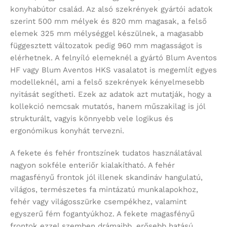
konyhabútor család. Az alsó szekrények gyártói adatok
szerint 500 mm mélyek és 820 mm magasak, a felső
elemek 325 mm mélységgel készülnek, a magasabb
függesztett változatok pedig 960 mm magasságot is
elérhetnek. A felnyíló elemeknél a gyártó Blum Aventos
HF vagy Blum Aventos HKS vasalatot is megemlít egyes
modelleknél, ami a felső szekrények kényelmesebb
nyitását segítheti. Ezek az adatok azt mutatják, hogy a
kollekció nemcsak mutatós, hanem műszakilag is jól
strukturált, vagyis könnyebb vele logikus és
ergonómikus konyhát tervezni.
A fekete és fehér frontszínek tudatos használatával
nagyon sokféle enteriőr kialakítható. A fehér
magasfényű frontok jól illenek skandináv hangulatú,
világos, természetes fa mintázatú munkalapokhoz,
fehér vagy világosszürke csempékhez, valamint
egyszerű fém fogantyúkhoz. A fekete magasfényű
frontok ezzel szemben drámaibb, erősebb hatású