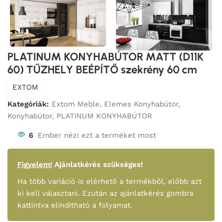
PLATINUM KONYHABÚTOR MATT (D11K
60) TŰZHELY BEÉPÍTŐ szekrény 60 cm
EXTOM
Kategóriák:
Extom Meble
,
Elemes Konyhabútor
,
Konyhabútor
,
PLATINUM KONYHABÚTOR
6
Ember nézi ezt a terméket most
Figyelem!
Ajánlatkérés szükséges!
Ha több variáció is elérhető a termékből, előbb azt
ki kell választani. Ezután az ajánlatkérés gombra
kattintva elindítható a folyamat.