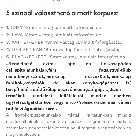
5 színből választható a matt korpusz
:
1.
GREY 18mm vastag laminált faforgácslap
2.
LAVA 18mm vastag laminált faforgácslap
3. WHITE/FEHÉR 18mm vastag laminált faforgácslap
4.
DAB ARTISAN 18mm vastag laminált faforgácslap
5.
BLACK/FEKETE 18mm vastag laminált faforgácslap
–
Rendelhető extrák
: ajtó és fiók-csapódás
csillapító,
munkalap,fém foganttyú-több
méretben,vízzárók,munkalap összekötők,munkalap
fordítók,-végzárók, de akár konyha-gépészet is(
beépíthető-sütő,főzőlap,elszívó,mosogatógép….).Ezen
termékek rendelési feltételeiről minden esetben
ügyfélszolgálatunkon vagy a
mail címen
robi@robinagyker.hu
tud felvilágosítást kérni.
A front-korpusz-munkalap minták raktárunkban mindig
megtekinthetőek ill. akár 3D-s tervező programmal is tudunk
személyes megbeszélés keretén belül segíteni a tervezésben és
megrendelésben.