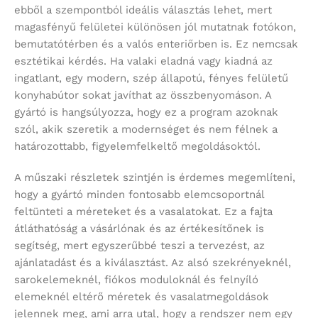
ebből a szempontból ideális választás lehet, mert
magasfényű felületei különösen jól mutatnak fotókon,
bemutatótérben és a valós enteriőrben is. Ez nemcsak
esztétikai kérdés. Ha valaki eladná vagy kiadná az
ingatlant, egy modern, szép állapotú, fényes felületű
konyhabútor sokat javíthat az összbenyomáson. A
gyártó is hangsúlyozza, hogy ez a program azoknak
szól, akik szeretik a modernséget és nem félnek a
határozottabb, figyelemfelkeltő megoldásoktól.
A műszaki részletek szintjén is érdemes megemlíteni,
hogy a gyártó minden fontosabb elemcsoportnál
feltünteti a méreteket és a vasalatokat. Ez a fajta
átláthatóság a vásárlónak és az értékesítőnek is
segítség, mert egyszerűbbé teszi a tervezést, az
ajánlatadást és a kiválasztást. Az alsó szekrényeknél,
sarokelemeknél, fiókos moduloknál és felnyíló
elemeknél eltérő méretek és vasalatmegoldások
jelennek meg, ami arra utal, hogy a rendszer nem egy