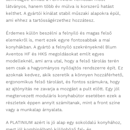
látványos, hanem több év múlva is korszerű hatást
kelthet. A gyártói kínálat stabil műszaki alapokra épül,
ami ehhez a tartósságérzethez hozzátesz.
Érdemes külön beszélni a felnyíló és magas felső
elemekről is, mert ezek egyre fontosabbak a mai
konyhákban. A gyártó a felnyíló szekrényeknél Blum
Aventos HF és HKS megoldásokat említ egyes
modelleknél, ami arra utal, hogy a felső tárolás terén
sem csak a hagyományos nyílóajtós rendszerre épít. Ez
azoknak kedvez, akik szeretik a könnyen hozzáférhető,
ergonomikus felső tárolást, és fontos számukra, hogy
az ajtónyitás ne zavarja a mozgást a pult előtt. Egy jól
megtervezett moduláris konyhabútor esetében ezek a
részletek éppen annyit számítanak, mint a front színe
vagy a munkalap árnyalata.
A PLATINIUM azért is jó alap egy sokoldalú konyhához,
mert jól kombinálható különböző fal- és