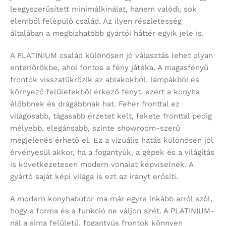
leegyszerűsített minimálkínálat, hanem valódi, sok
elemből felépülő család. Az ilyen részletesség
általában a megbízhatóbb gyártói háttér egyik jele is.
A PLATINIUM család különösen jó választás lehet olyan
enteriőrökbe, ahol fontos a fény játéka. A magasfényű
frontok visszatükrözik az ablakokból, lámpákból és
környező felületekből érkező fényt, ezért a konyha
élőbbnek és drágábbnak hat. Fehér fronttal ez
világosabb, tágasabb érzetet kelt, fekete fronttal pedig
mélyebb, elegánsabb, szinte showroom-szerű
megjelenés érhető el. Ez a vizuális hatás különösen jól
érvényesül akkor, ha a fogantyúk, a gépek és a világítás
is következetesen modern vonalat képviselnek. A
gyártó saját képi világa is ezt az irányt erősíti.
A modern konyhabútor ma már egyre inkább arról szól,
hogy a forma és a funkció ne váljon szét. A PLATINIUM-
nál a sima felületű, fogantyús frontok könnyen