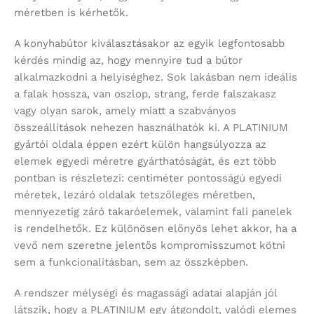
méretben is kérhetők.
A konyhabútor kiválasztásakor az egyik legfontosabb
kérdés mindig az, hogy mennyire tud a bútor
alkalmazkodni a helyiséghez. Sok lakásban nem ideális
a falak hossza, van oszlop, strang, ferde falszakasz
vagy olyan sarok, amely miatt a szabványos
összeállítások nehezen használhatók ki. A PLATINIUM
gyártói oldala éppen ezért külön hangsúlyozza az
elemek egyedi méretre gyárthatóságát, és ezt több
pontban is részletezi: centiméter pontosságú egyedi
méretek, lezáró oldalak tetszőleges méretben,
mennyezetig záró takaróelemek, valamint fali panelek
is rendelhetők. Ez különösen előnyös lehet akkor, ha a
vevő nem szeretne jelentős kompromisszumot kötni
sem a funkcionalitásban, sem az összképben.
A rendszer mélységi és magassági adatai alapján jól
látszik, hogy a PLATINIUM egy átgondolt, valódi elemes