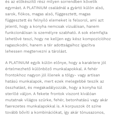
és az előkészítő rész milyen sorrendben követik
egymást. A PLATINIUM családnál a gyártó külön alsó,
sarok, fiókos, magas alsó, függesztett, magas
függesztett és felnyíló elemeket is felsorol, ami azt
jelenti, hogy a konyha nemcsak vizuálisan, hanem
funkcionálisan is személyre szabható. A sok elemfajta
lehetővé teszi, hogy ne kelljen egy kész kompozícióhoz
ragaszkodni, hanem a tér adottságaihoz igazítva
lehessen megtervezni a tárolást.
A PLATINIUM egyik külön előnye, hogy a karaktere jól
értelmezhető különböző munkalapokkal. A fehér
frontokhoz nagyon jól illenek a tölgy- vagy artisan
hatású munkalapok, mert ezek melegebbé teszik az
összhatást, és megakadályozzák, hogy a konyha túl
sterillé váljon. A fekete frontok viszont kiválóan
mutatnak világos szürke, fehér, betonhatású vagy akár
faerezetes munkalapokkal is. A korpuszok öt színe
tovább bővíti a kombinációkat, így akár tónusazonos,