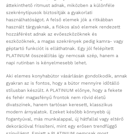
áttekinthető ritmust adnak, miközben a különféle
szekrénytípusok biztosítják a gyakorlati
használhatóságot. A felső elemek jók a ritkábban
használt tárgyaknak, a fiókos alsó elemek rendezett
hozzáférést adnak az evőeszközöknek és
eszközöknek, a magas szekrények pedig kamra- vagy
géptartó funkciót is elláthatnak. Egy jól felépített
PLATINIUM összeállítás így nemcsak szép, hanem a
napi rutinban is kényelmesebb lehet.
Aki elemes konyhabútor vásárlásán gondolkodik, annak
gyakran az is fontos, hogy a bútor mennyire időtálló
stílusban készült. A PLATINIUM előnye, hogy a fekete
és fehér magasfényű frontok nem rövid életű
divatszínek, hanem tartósan keresett, klasszikus
modern árnyalatok. Ezeket később könnyebb új
fogantyúval, más munkalappal, új hátfallal vagy eltérő
dekorációval frissíteni, mint egy erősen trendfüggő
színvilágot. Emiatt a PLATINIUM nemcsak most