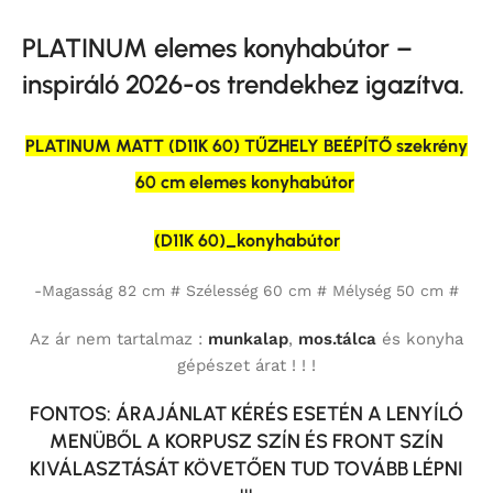
PLATINUM elemes konyhabútor –
inspiráló 2026-os trendekhez igazítva.
PLATINUM MATT (D11K 60) TŰZHELY BEÉPÍTŐ szekrény
60 cm elemes konyhabútor
(D11K 60)_konyhabútor
-Magasság 82 cm # Szélesség 60 cm # Mélység 50 cm #
Az ár nem tartalmaz :
munkalap
,
mos.tálca
és konyha
gépészet árat ! ! !
FONTOS: ÁRAJÁNLAT KÉRÉS ESETÉN A LENYÍLÓ
MENÜBŐL A KORPUSZ SZÍN ÉS FRONT SZÍN
KIVÁLASZTÁSÁT KÖVETŐEN TUD TOVÁBB LÉPNI