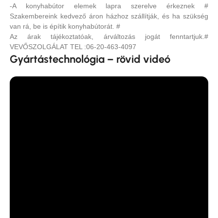
-A konyhabútor elemek lapra szerelve érkeznek #
Szakembereink kedvező áron házhoz szállítják, és ha szükség
van rá, be is építik konyhabútorát. #
Az árak tájékoztatóak, árváltozás jogát fenntartjuk.#
VEVŐSZOLGÁLAT TEL :06-20-463-4097
Gyártástechnológia – rövid videó