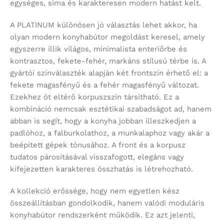
egységes, sima és karakteresen modern hatást kelt.
A PLATINUM különösen jó választás lehet akkor, ha
olyan modern konyhabútor megoldást keresel, amely
egyszerre illik világos, minimalista enteriőrbe és
kontrasztos, fekete-fehér, markáns stílusú térbe is. A
gyártói színválaszték alapján két frontszín érhető el: a
fekete magasfényű és a fehér magasfényű változat.
Ezekhez öt eltérő korpuszszín társítható. Ez a
kombináció nemcsak esztétikai szabadságot ad, hanem
abban is segít, hogy a konyha jobban illeszkedjen a
padlóhoz, a falburkolathoz, a munkalaphoz vagy akár a
beépített gépek tónusához. A front és a korpusz
tudatos párosításával visszafogott, elegáns vagy
kifejezetten karakteres összhatás is létrehozható.
A kollekció erőssége, hogy nem egyetlen kész
összeállításban gondolkodik, hanem valódi moduláris
konyhabútor rendszerként működik. Ez azt jelenti,