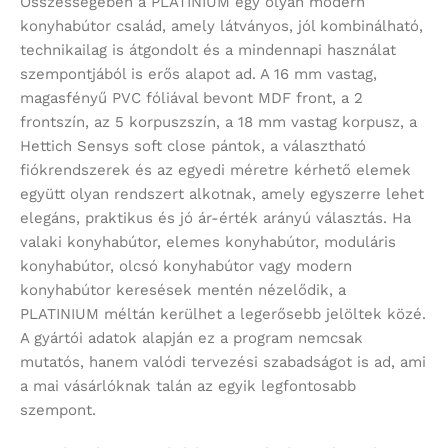
Összességében a PLATINIUM egy olyan modern
konyhabútor család, amely látványos, jól kombinálható,
technikailag is átgondolt és a mindennapi használat
szempontjából is erős alapot ad. A 16 mm vastag,
magasfényű PVC fóliával bevont MDF front, a 2
frontszín, az 5 korpuszszín, a 18 mm vastag korpusz, a
Hettich Sensys soft close pántok, a választható
fiókrendszerek és az egyedi méretre kérhető elemek
együtt olyan rendszert alkotnak, amely egyszerre lehet
elegáns, praktikus és jó ár-érték arányú választás. Ha
valaki konyhabútor, elemes konyhabútor, moduláris
konyhabútor, olcsó konyhabútor vagy modern
konyhabútor keresések mentén nézelődik, a
PLATINIUM méltán kerülhet a legerősebb jelöltek közé.
A gyártói adatok alapján ez a program nemcsak
mutatós, hanem valódi tervezési szabadságot is ad, ami
a mai vásárlóknak talán az egyik legfontosabb
szempont.