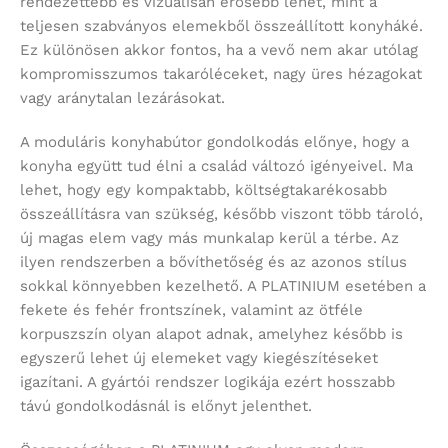
rendezettebb és vizuálisan erősebb lehet, mint a
teljesen szabványos elemekből összeállított konyháké.
Ez különösen akkor fontos, ha a vevő nem akar utólag
kompromisszumos takaróléceket, nagy üres hézagokat
vagy aránytalan lezárásokat.
A moduláris konyhabútor gondolkodás előnye, hogy a
konyha együtt tud élni a család változó igényeivel. Ma
lehet, hogy egy kompaktabb, költségtakarékosabb
összeállításra van szükség, később viszont több tároló,
új magas elem vagy más munkalap kerül a térbe. Az
ilyen rendszerben a bővíthetőség és az azonos stílus
sokkal könnyebben kezelhető. A PLATINIUM esetében a
fekete és fehér frontszínek, valamint az ötféle
korpuszszín olyan alapot adnak, amelyhez később is
egyszerű lehet új elemeket vagy kiegészítéseket
igazítani. A gyártói rendszer logikája ezért hosszabb
távú gondolkodásnál is előnyt jelenthet.