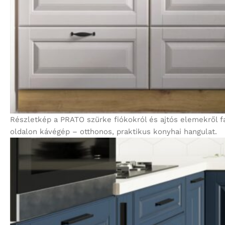
Részletkép a PRATO szürke fiókokról és ajtós elemekről fa
oldalon kávégép – otthonos, praktikus konyhai hangulat.