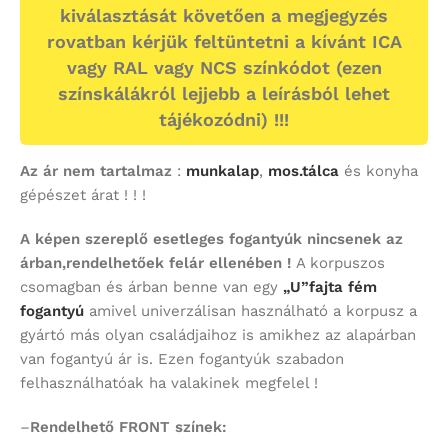
kiválasztását követően a megjegyzés
rovatban kérjük feltüntetni a kívánt ICA
vagy RAL vagy NCS színkódot (ezen
színskálákról lejjebb a leírásból lehet
tájékozódni) !!!
Az ár nem tartalmaz
:
munkalap
,
mos.tálca
és konyha
gépészet árat ! ! !
A képen szereplő esetleges fogantyúk nincsenek az
árban,rendelhetőek felár ellenében !
A korpuszos
csomagban és árban benne van egy
„U”fajta fém
fogantyú
amivel univerzálisan használható a korpusz a
gyártó más olyan családjaihoz is amikhez az alapárban
van fogantyú ár is. Ezen fogantyúk szabadon
felhasználhatóak ha valakinek megfelel !
–
Rendelhető FRONT színek: