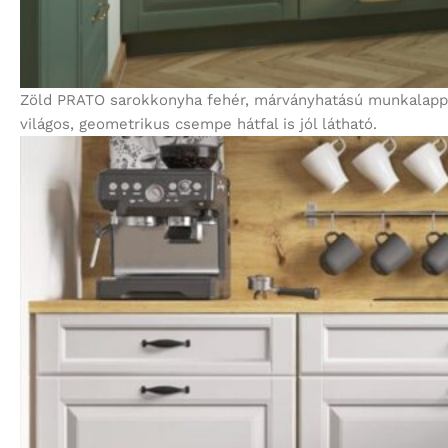
Zöld PRATO sarokkonyha fehér, márványhatású munkalappal
világos, geometrikus csempe hátfal is jól látható.