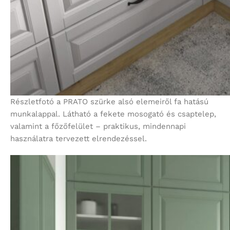
Részletfotó a PRATO szürke alsó elemeiről fa hatású
munkalappal. Látható a fekete mosogató és csaptelep,
valamint a főzőfelület – praktikus, mindennapi
használatra tervezett elrendezéssel.