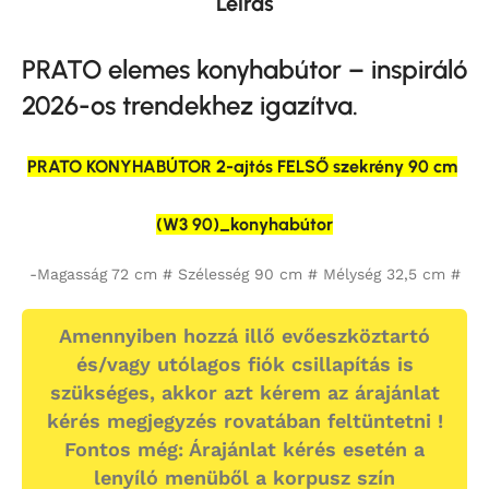
Leírás
PRATO elemes konyhabútor – inspiráló
2026-os trendekhez igazítva.
PRATO KONYHABÚTOR 2-ajtós FELSŐ szekrény 90 cm
(W3 90)_konyhabútor
-Magasság 72 cm # Szélesség 90 cm # Mélység 32,5 cm #
Amennyiben hozzá illő evőeszköztartó
és/vagy utólagos fiók csillapítás is
szükséges, akkor azt kérem az árajánlat
kérés megjegyzés rovatában feltüntetni !
Fontos még: Árajánlat kérés esetén a
lenyíló menüből a korpusz szín