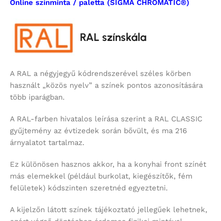
Online színminta / paletta (SIGMA CHROMATIC®)
RAL színskála
A RAL a négyjegyű kódrendszerével széles körben
használt „közös nyelv” a színek pontos azonosítására
több iparágban.
A RAL-farben hivatalos leírása szerint a RAL CLASSIC
gyűjtemény az évtizedek során bővült, és ma 216
árnyalatot tartalmaz.
Ez különösen hasznos akkor, ha a konyhai front színét
más elemekkel (például burkolat, kiegészítők, fém
felületek) kódszinten szeretnéd egyeztetni.
A kijelzőn látott színek tájékoztató jellegűek lehetnek,