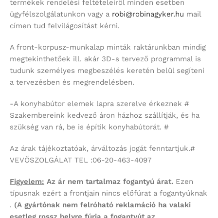
termékek rendelési feltételeiről minden esetben
ügyfélszolgálatunkon vagy a
robi@robinagyker.hu
mail
címen tud felvilágosítást kérni.
A front-korpusz-munkalap minták raktárunkban mindig
megtekinthetőek ill. akár 3D-s tervező programmal is
tudunk személyes megbeszélés keretén belül segíteni
a tervezésben és megrendelésben.
-A konyhabútor elemek lapra szerelve érkeznek #
Szakembereink kedvező áron házhoz szállítják, és ha
szükség van rá, be is építik konyhabútorát. #
Az árak tájékoztatóak, árváltozás jogát fenntartjuk.#
VEVŐSZOLGÁLAT TEL :06-20-463-4097
Figyelem:
Az ár nem tartalmaz fogantyú árat.
Ezen
típusnak ezért a frontjain nincs előfúrat a fogantyúknak
.
(A gyártónak nem felróható reklamáció ha valaki
esetleg rossz helyre fúrja a fogantyút az