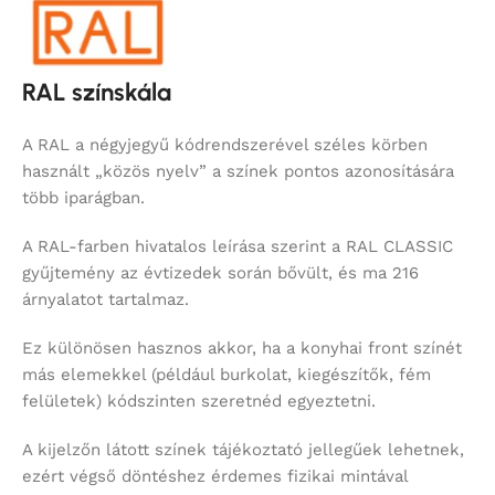
RAL színskála
A RAL a négyjegyű kódrendszerével széles körben
használt „közös nyelv” a színek pontos azonosítására
több iparágban.
A RAL-farben hivatalos leírása szerint a RAL CLASSIC
gyűjtemény az évtizedek során bővült, és ma 216
árnyalatot tartalmaz.
Ez különösen hasznos akkor, ha a konyhai front színét
más elemekkel (például burkolat, kiegészítők, fém
felületek) kódszinten szeretnéd egyeztetni.
A kijelzőn látott színek tájékoztató jellegűek lehetnek,
ezért végső döntéshez érdemes fizikai mintával