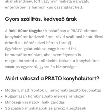
akár skandináv, loft vagy minimalista irányzatú
enteriőrben is harmonikus összhatást kelt.
Gyors szállítás, kedvező árak
A
Robi Bútor Nagyker
kínálatában a PRATO elemes
konyhabútor kedvező áron, rövid szállítási határidővel
érhető el. Kérdéseivel bátran fordulj
ügyfélszolgálatunkhoz, vagy keresd fel
bemutatótermünket, ahol személyesen is
megtekintheted a kollekciót. Nálunk a konyhabútor
vásárlás egyszerű, gyors és biztonságos.
Miért válaszd a PRATO konyhabútort?
Modern, matt frontok ujjlenyomat-taszító bevonattal
Rugalmasan kombinálható elemes rendszer
Minőségi vasalatok, halk záródás
Strapabíró munkalapok és precíz illesztések