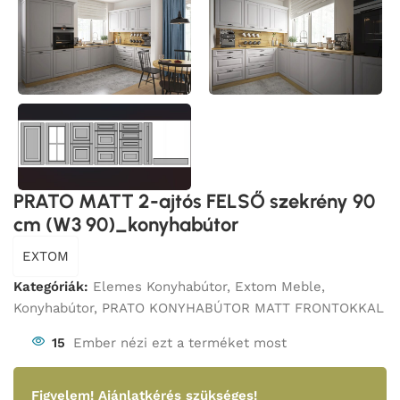
PRATO MATT 2-ajtós FELSŐ szekrény 90
cm (W3 90)_konyhabútor
EXTOM
Kategóriák:
Elemes Konyhabútor
,
Extom Meble
,
Konyhabútor
,
PRATO KONYHABÚTOR MATT FRONTOKKAL
15
Ember nézi ezt a terméket most
Figyelem!
Ajánlatkérés szükséges!