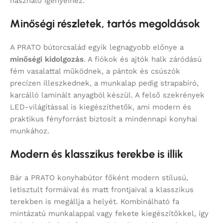
használó igényeihez.
Minőségi részletek, tartós megoldások
A PRATO bútorcsalád egyik legnagyobb előnye a
minőségi kidolgozás
. A fiókok és ajtók halk záródású
fém vasalattal működnek, a pántok és csúszók
precízen illeszkednek, a munkalap pedig strapabíró,
karcálló laminált anyagból készül. A felső szekrények
LED-világítással is kiegészíthetők, ami modern és
praktikus fényforrást biztosít a mindennapi konyhai
munkához.
Modern és klasszikus terekbe is illik
Bár a PRATO konyhabútor főként modern stílusú,
letisztult formáival és matt frontjaival a klasszikus
terekben is megállja a helyét. Kombinálható fa
mintázatú munkalappal vagy fekete kiegészítőkkel, így