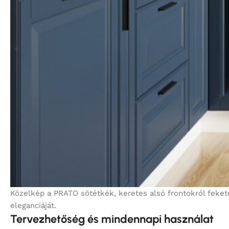
Közelkép a PRATO sötétkék, keretes alsó frontokról feket
eleganciáját.
Tervezhetőség és mindennapi használat