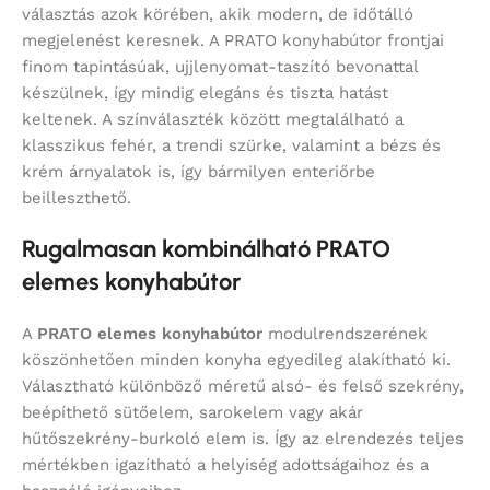
választás azok körében, akik modern, de időtálló
megjelenést keresnek. A PRATO konyhabútor frontjai
finom tapintásúak, ujjlenyomat-taszító bevonattal
készülnek, így mindig elegáns és tiszta hatást
keltenek. A színválaszték között megtalálható a
klasszikus fehér, a trendi szürke, valamint a bézs és
krém árnyalatok is, így bármilyen enteriőrbe
beilleszthető.
Rugalmasan kombinálható PRATO
elemes konyhabútor
A
PRATO elemes konyhabútor
modulrendszerének
köszönhetően minden konyha egyedileg alakítható ki.
Választható különböző méretű alsó- és felső szekrény,
beépíthető sütőelem, sarokelem vagy akár
hűtőszekrény-burkoló elem is. Így az elrendezés teljes
mértékben igazítható a helyiség adottságaihoz és a