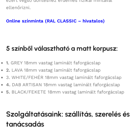
ezért végső döntéshez érdemes fizikai mintával
ellenőrizni.
Online színminta (RAL CLASSIC – hivatalos)
5 színből választható a matt korpusz:
1.
GREY 18mm vastag laminált faforgácslap
2.
LAVA 18mm vastag laminált faforgácslap
3. WHITE/FEHÉR 18mm vastag laminált faforgácslap
4.
DAB ARTISAN 18mm vastag laminált faforgácslap
5.
BLACK/FEKETE 18mm vastag laminált faforgácslap
Szolgáltatásaink: szállítás, szerelés és
tanácsadás