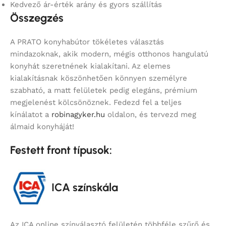
Kedvező ár-érték arány és gyors szállítás
Összegzés
A PRATO konyhabútor tökéletes választás
mindazoknak, akik modern, mégis otthonos hangulatú
konyhát szeretnének kialakítani. Az elemes
kialakításnak köszönhetően könnyen személyre
szabható, a matt felületek pedig elegáns, prémium
megjelenést kölcsönöznek. Fedezd fel a teljes
kínálatot a
robinagyker.hu
oldalon, és tervezd meg
álmaid konyháját!
Festett front típusok:
ICA színskála
Az ICA online színválasztó felületén többféle szűrő és