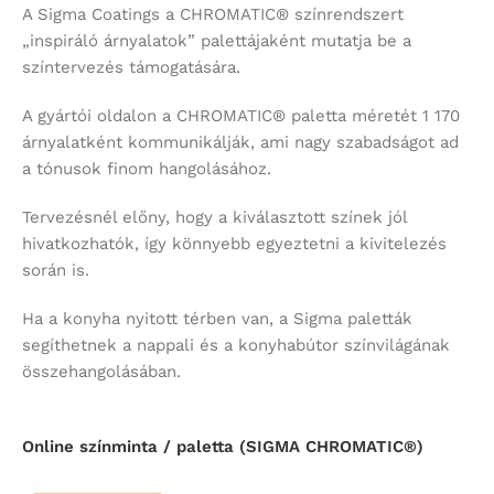
A Sigma Coatings a CHROMATIC® színrendszert
„inspiráló árnyalatok” palettájaként mutatja be a
színtervezés támogatására.
A gyártói oldalon a CHROMATIC® paletta méretét 1 170
árnyalatként kommunikálják, ami nagy szabadságot ad
a tónusok finom hangolásához.
Tervezésnél előny, hogy a kiválasztott színek jól
hivatkozhatók, így könnyebb egyeztetni a kivitelezés
során is.
Ha a konyha nyitott térben van, a Sigma paletták
segíthetnek a nappali és a konyhabútor színvilágának
összehangolásában.
Online színminta / paletta (SIGMA CHROMATIC®)