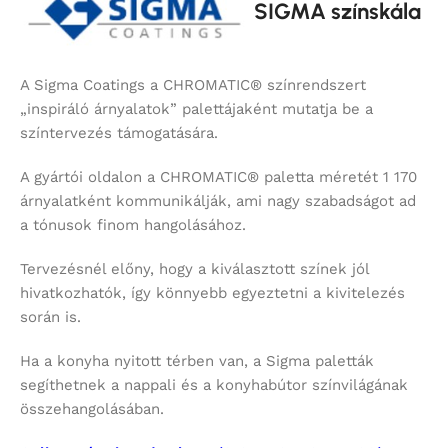
SIGMA színskála
A Sigma Coatings a CHROMATIC® színrendszert
„inspiráló árnyalatok” palettájaként mutatja be a
színtervezés támogatására.
A gyártói oldalon a CHROMATIC® paletta méretét 1 170
árnyalatként kommunikálják, ami nagy szabadságot ad
a tónusok finom hangolásához.
Tervezésnél előny, hogy a kiválasztott színek jól
hivatkozhatók, így könnyebb egyeztetni a kivitelezés
során is.
Ha a konyha nyitott térben van, a Sigma paletták
segíthetnek a nappali és a konyhabútor színvilágának
összehangolásában.