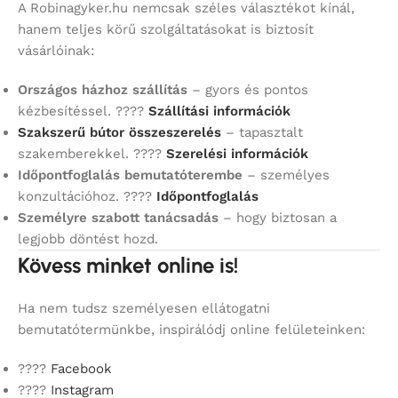
A Robinagyker.hu nemcsak széles választékot kínál,
hanem teljes körű szolgáltatásokat is biztosít
vásárlóinak:
Országos házhoz szállítás
– gyors és pontos
kézbesítéssel. ????
Szállítási információk
Szakszerű bútor összeszerelés
– tapasztalt
szakemberekkel. ????
Szerelési információk
Időpontfoglalás bemutatóterembe
– személyes
konzultációhoz. ????
Időpontfoglalás
Személyre szabott tanácsadás
– hogy biztosan a
legjobb döntést hozd.
Kövess minket online is!
Ha nem tudsz személyesen ellátogatni
bemutatótermünkbe, inspirálódj online felületeinken:
????
Facebook
????
Instagram