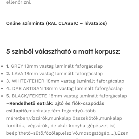
ellenőrizni.
Online színminta (RAL CLASSIC – hivatalos)
5 színből választható a matt korpusz
:
1.
GREY 18mm vastag laminált faforgácslap
2.
LAVA 18mm vastag laminált faforgácslap
3. WHITE/FEHÉR 18mm vastag laminált faforgácslap
4.
DAB ARTISAN 18mm vastag laminált faforgácslap
5.
BLACK/FEKETE 18mm vastag laminált faforgácslap
–
Rendelhető extrák
: ajtó és fiók-csapódás
csillapító,
munkalap,fém foganttyú-több
méretben,vízzárók,munkalap összekötők,munkalap
fordítók,-végzárók, de akár konyha-gépészet is(
beépíthető-sütő,főzőlap,elszívó,mosogatógép….).Ezen