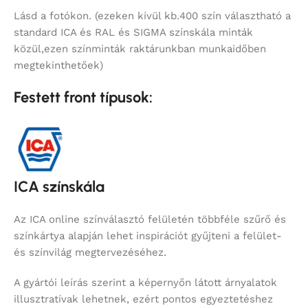
Lásd a fotókon. (ezeken kívül kb.400 szín választható a
standard ICA és RAL és SIGMA színskála minták
közül,ezen színminták raktárunkban munkaidőben
megtekinthetőek)
Festett front típusok:
ICA színskála
Az ICA online színválasztó felületén többféle szűrő és
színkártya alapján lehet inspirációt gyűjteni a felület-
és színvilág megtervezéséhez.
A gyártói leírás szerint a képernyőn látott árnyalatok
illusztratívak lehetnek, ezért pontos egyeztetéshez