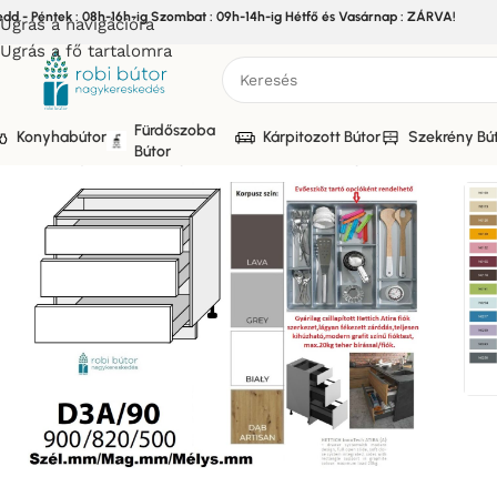
edd - Péntek : 08h-16h-ig Szombat : 09h-14h-ig Hétfő és Vasárnap : ZÁRVA!
Ugrás a navigációra
Ugrás a fő tartalomra
Fürdőszoba
Konyhabútor
Kárpitozott Bútor
Szekrény Bú
Bútor
Kezdőlap
/
Bútor
/
Konyhabútor
/
Elemes Konyhabútor
/
PRATO