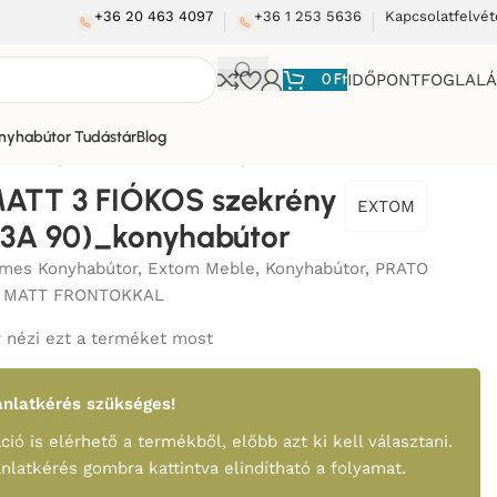
+36 20 463 4097
+36 1 253 5636
Kapcsolatfelvét
0
Ft
IDŐPONTFOGLAL
nyhabútor Tudástár
Blog
zekrény 90 cm (D3A 90)_konyhabútor
ATT 3 FIÓKOS szekrény
EXTOM
D3A 90)_konyhabútor
mes Konyhabútor
,
Extom Meble
,
Konyhabútor
,
PRATO
 MATT FRONTOKKAL
 nézi ezt a terméket most
nlatkérés szükséges!
ció is elérhető a termékből, előbb azt ki kell választani.
ánlatkérés gombra kattintva elindítható a folyamat.