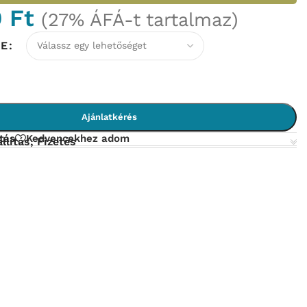
0
Ft
(27% ÁFÁ-t tartalmaz)
NE
Ajánlatkérés
tás
Kedvencekhez adom
llítás, Fizetés