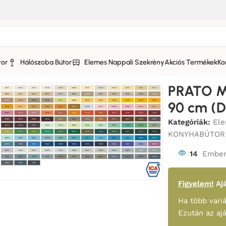
tor
Hálószoba Bútor
Elemes Nappali Szekrény
Akciós Termékek
Ko
 KONYHABÚTOR MATT FRONTOKKAL
/
PRATO MATT 3 FIÓKOS s
PRATO M
90 cm (
Kategóriák:
Ele
KONYHABÚTOR
14
Ember
Figyelem!
Ajá
Ha több variá
Ezután az aj