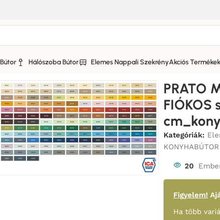
Bútor
Hálószoba Bútor
Elemes Nappali Szekrény
Akciós Terméke
 KONYHABÚTOR MATT FRONTOKKAL
/
PRATO MATT (D2M 60) 2
PRATO M
FIÓKOS s
cm_kony
Kategóriák:
Ele
KONYHABÚTOR
20
Ember
Figyelem!
Ajá
Ha több variá