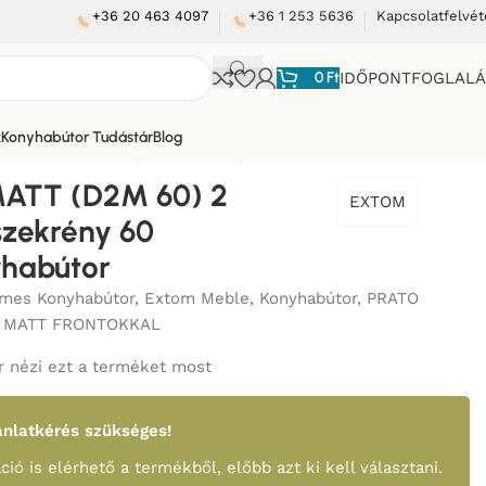
+36 20 463 4097
+36 1 253 5636
Kapcsolatfelvét
0
Ft
IDŐPONTFOGLAL
k
Konyhabútor Tudástár
Blog
 FIÓKOS szekrény 60 cm_konyhabútor
ATT (D2M 60) 2
EXTOM
zekrény 60
habútor
mes Konyhabútor
,
Extom Meble
,
Konyhabútor
,
PRATO
 MATT FRONTOKKAL
 nézi ezt a terméket most
nlatkérés szükséges!
ció is elérhető a termékből, előbb azt ki kell választani.