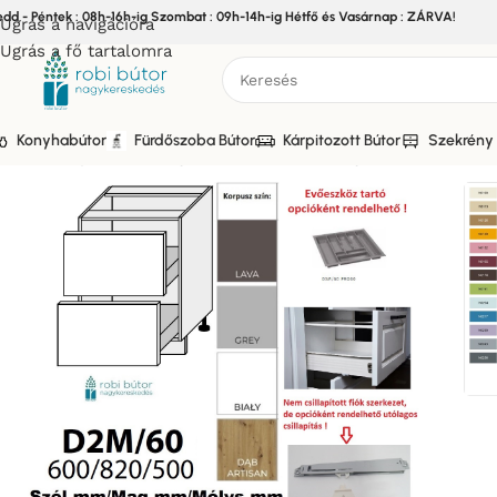
edd - Péntek : 08h-16h-ig Szombat : 09h-14h-ig Hétfő és Vasárnap : ZÁRVA!
Ugrás a navigációra
Ugrás a fő tartalomra
Konyhabútor
Fürdőszoba Bútor
Kárpitozott Bútor
Szekrény 
Kezdőlap
/
Bútor
/
Konyhabútor
/
Elemes Konyhabútor
/
PRATO