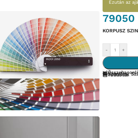
Ezután az aj
7905
KORPUSZ SZI
-
+
Összehasonlí
Szerelés, Szá
Tudástár