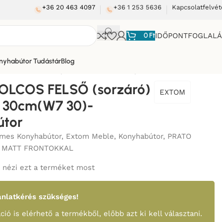
+36 20 463 4097
+36 1 253 5636
Kapcsolatfelvét
0
Ft
IDŐPONTFOGLAL
nyhabútor Tudástár
Blog
orzáró) szekrény 30cm(W7 30)-konyhabútor
OLCOS FELSŐ (sorzáró)
EXTOM
y 30cm(W7 30)-
útor
mes Konyhabútor
,
Extom Meble
,
Konyhabútor
,
PRATO
 MATT FRONTOKKAL
nézi ezt a terméket most
nlatkérés szükséges!
ció is elérhető a termékből, előbb azt ki kell választani.