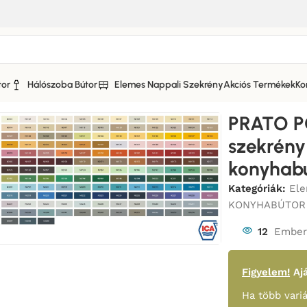
tor
Hálószoba Bútor
Elemes Nappali Szekrény
Akciós Termékek
Ko
 KONYHABÚTOR MATT FRONTOKKAL
/
PRATO POLCOS FELSŐ (s
PRATO P
szekrén
konyhab
Kategóriák:
Ele
KONYHABÚTOR
12
Ember 
Figyelem!
Ajá
Ha több variá