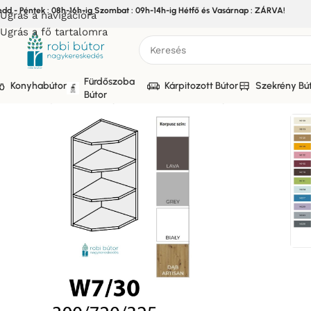
edd - Péntek : 08h-16h-ig Szombat : 09h-14h-ig Hétfő és Vasárnap : ZÁRVA!
Ugrás a navigációra
Ugrás a fő tartalomra
Fürdőszoba
Konyhabútor
Kárpitozott Bútor
Szekrény Bú
Bútor
Kezdőlap
/
Bútor
/
Konyhabútor
/
Elemes Konyhabútor
/
PRATO