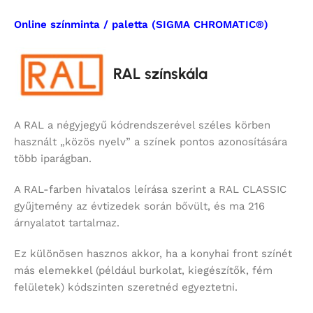
Online színminta / paletta (SIGMA CHROMATIC®)
RAL színskála
A RAL a négyjegyű kódrendszerével széles körben
használt „közös nyelv” a színek pontos azonosítására
több iparágban.
A RAL-farben hivatalos leírása szerint a RAL CLASSIC
gyűjtemény az évtizedek során bővült, és ma 216
árnyalatot tartalmaz.
Ez különösen hasznos akkor, ha a konyhai front színét
más elemekkel (például burkolat, kiegészítők, fém
felületek) kódszinten szeretnéd egyeztetni.