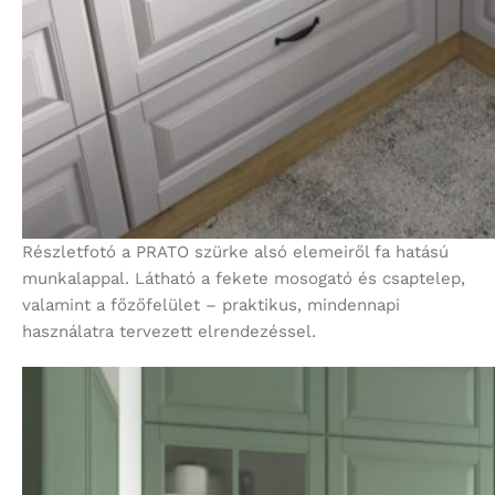
Részletfotó a PRATO szürke alsó elemeiről fa hatású
munkalappal. Látható a fekete mosogató és csaptelep,
valamint a főzőfelület – praktikus, mindennapi
használatra tervezett elrendezéssel.