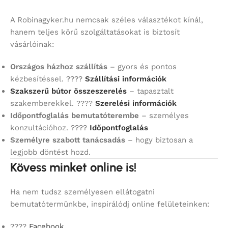
A Robinagyker.hu nemcsak széles választékot kínál,
hanem teljes körű szolgáltatásokat is biztosít
vásárlóinak:
Országos házhoz szállítás
– gyors és pontos
kézbesítéssel. ????
Szállítási információk
Szakszerű bútor összeszerelés
– tapasztalt
szakemberekkel. ????
Szerelési információk
Időpontfoglalás bemutatóterembe
– személyes
konzultációhoz. ????
Időpontfoglalás
Személyre szabott tanácsadás
– hogy biztosan a
legjobb döntést hozd.
Kövess minket online is!
Ha nem tudsz személyesen ellátogatni
bemutatótermünkbe, inspirálódj online felületeinken:
????
Facebook