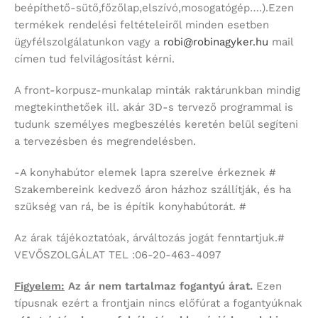
beépíthető-sütő,főzőlap,elszívó,mosogatógép….).Ezen
termékek rendelési feltételeiről minden esetben
ügyfélszolgálatunkon vagy a
robi@robinagyker.hu
mail
címen tud felvilágosítást kérni.
A front-korpusz-munkalap minták raktárunkban mindig
megtekinthetőek ill. akár 3D-s tervező programmal is
tudunk személyes megbeszélés keretén belül segíteni
a tervezésben és megrendelésben.
-A konyhabútor elemek lapra szerelve érkeznek #
Szakembereink kedvező áron házhoz szállítják, és ha
szükség van rá, be is építik konyhabútorát. #
Az árak tájékoztatóak, árváltozás jogát fenntartjuk.#
VEVŐSZOLGÁLAT TEL :06-20-463-4097
Figyelem:
Az ár nem tartalmaz fogantyú árat.
Ezen
típusnak ezért a frontjain nincs előfúrat a fogantyúknak