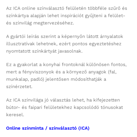
Az ICA online színválasztó felületén többféle szűrő és
színkártya alapján lehet inspirációt gyűjteni a felület-
és színvilág megtervezéséhez.
A gyártói leírás szerint a képernyőn látott árnyalatok
illusztratívak lehetnek, ezért pontos egyeztetéshez
nyomtatott színkártyát javasolnak.
Ez a gyakorlat a konyhai frontoknál különösen fontos,
mert a fényviszonyok és a környező anyagok (fal,
munkalap, padló) jelentősen módosíthatják a
színérzetet.
Az ICA színvilága jó választás lehet, ha kifejezetten
bútor- és faipari felületekhez kapcsolódó tónusokat
keresel.
Online színminta / színválasztó (ICA)