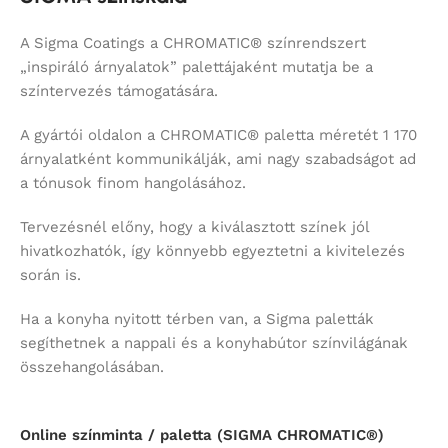
A Sigma Coatings a CHROMATIC® színrendszert
„inspiráló árnyalatok” palettájaként mutatja be a
színtervezés támogatására.
A gyártói oldalon a CHROMATIC® paletta méretét 1 170
árnyalatként kommunikálják, ami nagy szabadságot ad
a tónusok finom hangolásához.
Tervezésnél előny, hogy a kiválasztott színek jól
hivatkozhatók, így könnyebb egyeztetni a kivitelezés
során is.
Ha a konyha nyitott térben van, a Sigma paletták
segíthetnek a nappali és a konyhabútor színvilágának
összehangolásában.
Online színminta / paletta (SIGMA CHROMATIC®)