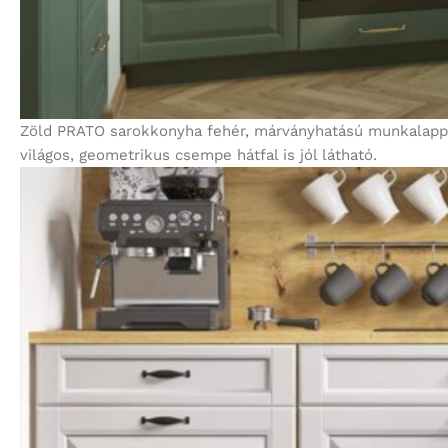
Zöld PRATO sarokkonyha fehér, márványhatású munkalappal
világos, geometrikus csempe hátfal is jól látható.