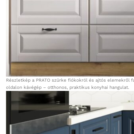
Részletkép a PRATO szürke fiókokról és ajtós elemekről fa
oldalon kávégép – otthonos, praktikus konyhai hangulat.