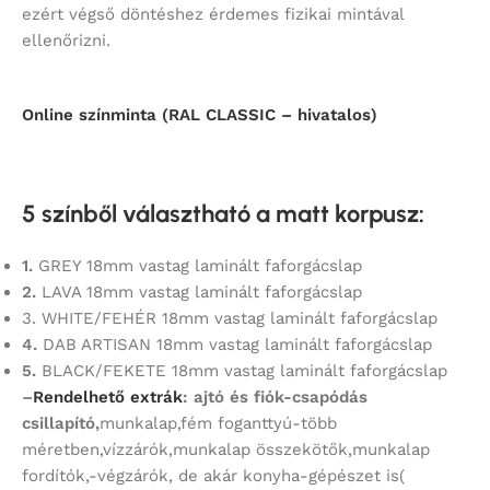
ezért végső döntéshez érdemes fizikai mintával
ellenőrizni.
Online színminta (RAL CLASSIC – hivatalos)
5 színből választható a matt korpusz
:
1.
GREY 18mm vastag laminált faforgácslap
2.
LAVA 18mm vastag laminált faforgácslap
3. WHITE/FEHÉR 18mm vastag laminált faforgácslap
4.
DAB ARTISAN 18mm vastag laminált faforgácslap
5.
BLACK/FEKETE 18mm vastag laminált faforgácslap
–
Rendelhető extrák
: ajtó és fiók-csapódás
csillapító,
munkalap,fém foganttyú-több
méretben,vízzárók,munkalap összekötők,munkalap
fordítók,-végzárók, de akár konyha-gépészet is(