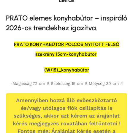
Leírás
PRATO elemes konyhabútor – inspiráló
2026-os trendekhez igazítva.
PRATO KONYHABÚTOR POLCOS NYITOTT FELSŐ
szekrény 15cm-konyhabútor
(W/15)_konyhabútor
-Magasság 72 cm # Szélesség 15 cm # Mélység 30 cm #
Amennyiben hozzá illő evőeszköztartó
és/vagy utólagos fiók csillapítás is
szükséges, akkor azt kérem az árajánlat
kérés megjegyzés rovatában feltüntetni !
Fontos még: Árajánlat kérés esetén a