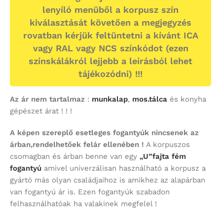
lenyíló menüből a korpusz szín
kiválasztását követően a megjegyzés
rovatban kérjük feltüntetni a kívánt ICA
vagy RAL vagy NCS színkódot (ezen
színskálákról lejjebb a leírásból lehet
tájékozódni) !!!
Az ár nem tartalmaz
:
munkalap
,
mos.tálca
és konyha
gépészet árat ! ! !
A képen szereplő esetleges fogantyúk nincsenek az
árban,rendelhetőek felár ellenében !
A korpuszos
csomagban és árban benne van egy
„U”fajta fém
fogantyú
amivel univerzálisan használható a korpusz a
gyártó más olyan családjaihoz is amikhez az alapárban
van fogantyú ár is. Ezen fogantyúk szabadon
felhasználhatóak ha valakinek megfelel !