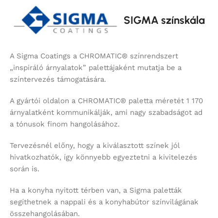
SIGMA színskála
A Sigma Coatings a CHROMATIC® színrendszert
„inspiráló árnyalatok” palettájaként mutatja be a
színtervezés támogatására.
A gyártói oldalon a CHROMATIC® paletta méretét 1 170
árnyalatként kommunikálják, ami nagy szabadságot ad
a tónusok finom hangolásához.
Tervezésnél előny, hogy a kiválasztott színek jól
hivatkozhatók, így könnyebb egyeztetni a kivitelezés
során is.
Ha a konyha nyitott térben van, a Sigma paletták
segíthetnek a nappali és a konyhabútor színvilágának
összehangolásában.