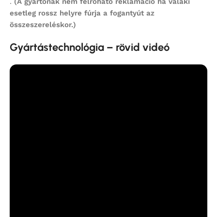
.
(A gyártónak nem felróható reklamáció ha valaki
esetleg rossz helyre fúrja a fogantyút az
összeszereléskor.)
Gyártástechnológia – rövid videó