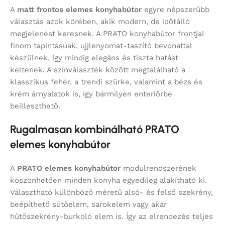
A
matt frontos elemes konyhabútor
egyre népszerűbb
választás azok körében, akik modern, de időtálló
megjelenést keresnek. A PRATO konyhabútor frontjai
finom tapintásúak, ujjlenyomat-taszító bevonattal
készülnek, így mindig elegáns és tiszta hatást
keltenek. A színválaszték között megtalálható a
klasszikus fehér, a trendi szürke, valamint a bézs és
krém árnyalatok is, így bármilyen enteriőrbe
beilleszthető.
Rugalmasan kombinálható PRATO
elemes konyhabútor
A
PRATO elemes konyhabútor
modulrendszerének
köszönhetően minden konyha egyedileg alakítható ki.
Választható különböző méretű alsó- és felső szekrény,
beépíthető sütőelem, sarokelem vagy akár
hűtőszekrény-burkoló elem is. Így az elrendezés teljes