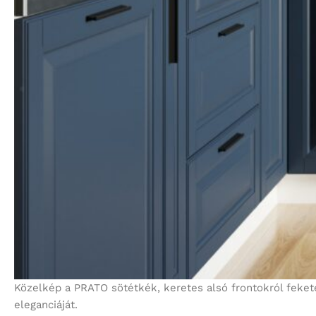
Közelkép a PRATO sötétkék, keretes alsó frontokról feket
eleganciáját.