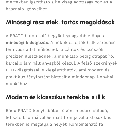
mértékben igazítható a helyiség adottságaihoz és a
használó igényeihez.
Minőségi részletek, tartós megoldások
A PRATO bútorcsalád egyik legnagyobb előnye a
minőségi kidolgozás
. A fiókok és ajtók halk záródású
fém vasalattal működnek, a pántok és csúszók
precízen illeszkednek, a munkalap pedig strapabíró,
karcálló laminált anyagból készül. A felső szekrények
LED-világítással is kiegészíthetők, ami modern és
praktikus fényforrást biztosít a mindennapi konyhai
munkához.
Modern és klasszikus terekbe is illik
Bár a PRATO konyhabútor főként modern stílusú,
letisztult formáival és matt frontjaival a klasszikus
terekben is megállja a helyét. Kombinálható fa