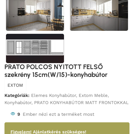
PRATO POLCOS NYITOTT FELSŐ
szekrény 15cm(W/15)-konyhabútor
EXTOM
Kategóriák:
Elemes Konyhabútor
,
Extom Meble
,
Konyhabútor
,
PRATO KONYHABÚTOR MATT FRONTOKKAL
9
Ember nézi ezt a terméket most
Figyelem!
Ajánlatkérés szükséges!