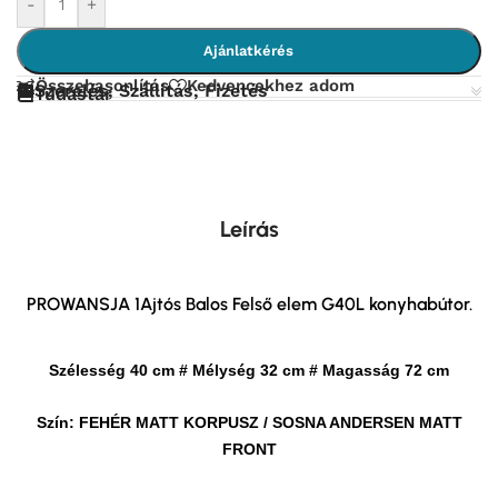
-
+
Ajánlatkérés
Összehasonlítás
Kedvencekhez adom
Szerelés, Szállítás, Fizetés
Tudástár
Leírás
PROWANSJA 1Ajtós Balos Felső elem G40L konyhabútor.
Szélesség 40 cm # Mélység 32 cm # Magasság 72 cm
Szín: FEHÉR MATT KORPUSZ / SOSNA ANDERSEN MATT
FRONT