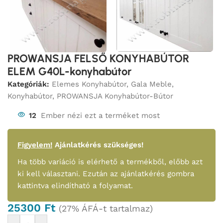
PROWANSJA FELSŐ KONYHABÚTOR
ELEM G40L-konyhabútor
Kategóriák:
Elemes Konyhabútor
,
Gala Meble
,
Konyhabútor
,
PROWANSJA Konyhabútor-Bútor
12
Ember nézi ezt a terméket most
Figyelem!
Ajánlatkérés szükséges!
Ha több variáció is elérhető a termékből, előbb azt
ki kell választani. Ezután az ajánlatkérés gombra
kattintva elindítható a folyamat.
25300
Ft
(27% ÁFÁ-t tartalmaz)