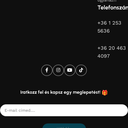
ugyanaz!!!
Telefonszá
+36 1 253
5636
+36 20 463
4097
Iratkozz fel és kapsz egy meglepetést!