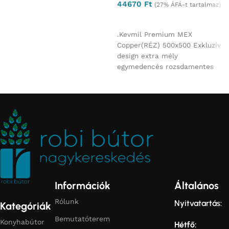
44670
Ft
(27% ÁFÁ-t tartalmaz)
Ajánlatkérés
.Kevmil Premium MEX
Copper(RÉZ) 500x500 Exkluzív
design extra mély
egymedencés rozsdamentes
mosogató 50 x 50 x 23 cm
Munkalapba
Információk
Általános
Rólunk
Nyitvatartás:
Kategóriák
Bemutatóterem
Konyhabútor
Hétfő: