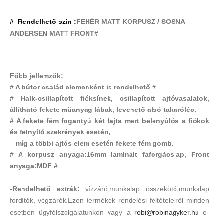
# Rendelhető szín :
FEHÉR MATT KORPUSZ / SOSNA
ANDERSEN MATT FRONT
#
Főbb jellemzők:
# A bútor család elemenként is rendelhető #
# Halk-csillapított fióksínek, csillapított ajtóvasalatok,
állítható fekete müanyag lábak, levehető alsó takaróléc.
# A fekete fém fogantyú két fajta mert belenyúlós a fiókok
és felnyíló szekrények esetén,
míg a többi ajtós elem esetén fekete fém gomb.
# A korpusz anyaga:16mm laminált faforgácslap, Front
anyaga:MDF #
-Rendelhető extrák:
vízzáró,munkalap összekötő,munkalap
fordítók,-végzárók.Ezen termékek rendelési feltételeiről minden
esetben ügyfélszolgálatunkon vagy a
robi@robinagyker.hu
e-