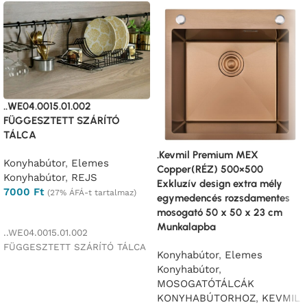
..WE04.0015.01.002
FÜGGESZTETT SZÁRÍTÓ
TÁLCA
.Kevmil Premium MEX
Konyhabútor
,
Elemes
Copper(RÉZ) 500×500
Konyhabútor
,
REJS
Exkluzív design extra mély
7000
Ft
(27% ÁFÁ-t tartalmaz)
egymedencés rozsdamentes
mosogató 50 x 50 x 23 cm
Ajánlatkérés
Munkalapba
..WE04.0015.01.002
FÜGGESZTETT SZÁRÍTÓ TÁLCA
Konyhabútor
,
Elemes
Konyhabútor
,
MOSOGATÓTÁLCÁK
KONYHABÚTORHOZ
,
KEVMIL