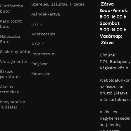
Zárva
Szerelés, Szállítás, Fizetés
Fürdőszoba
Kedd-Péntek:
bútor
Ajándékkártya
8:00-16:00 h
Kárpitozott
Szombat:
GY.I.K.
bútor
9:00-14:00 h
Adatkezelés
Vasárnap:
Hálószoba
Bútor
Zárva
Á.SZ.F.
Szekrény bútor
Impresszum
Címünk:
Vintage bútor
1174, Budapest,
Pályázat
Régivám köz 8
Étkező
Kapcsolat
garnitúrák
Weboldalunkon
Akciós
az összes ár
termékek
bruttó (Áfát-t
már tartalmazz
Konyhabútor
Tudástár
A kis- és
nagykereskedel
ár, jelenleg