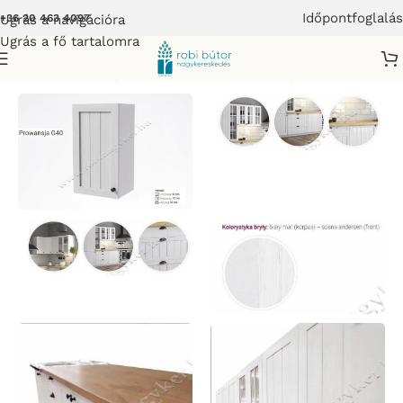
Időpontfoglalás
Ugrás a navigációra
+36 20 463 4097
Ugrás a fő tartalomra
bútor
/
Elemes Konyhabútor
/
PROWANSJA Konyhabútor-Bútor