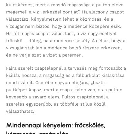
kulcskérdés, mert a mosdó magassága a pulton eleve
megemeli a víz „érkezési pontját”. Ha alacsony csapot
választasz, kényelmetlen lehet a kézmosás, és a
vízsugár nem biztos, hogy a medence közepére esik.
Ha túl magas csapot választasz, a víz nagy eséllyel
fröcsköl – főleg, ha a medence sekély. A cél az, hogy a
vízsugár stabilan a medence belső részére érkezzen,
és ne verje szét a vizet a peremen.
Falra szerelt csaptelepnél a tervezés még fontosabb: a
kiállás hossza, a magasság és a falburkolat kialakítása
mind számít. Cserébe nagyon elegáns, „tiszta”
pultképet kapsz, mert a csap a falon van, és a pulton
kevesebb a zavaró elem. Pultos csaptelepnél a
szerelés egyszerűbb, és többféle stílus közül
választhatsz.
Mindennapi kényelem: fröcskölés,