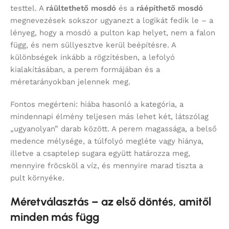
testtel. A
ráültethető mosdó
és a
ráépíthető mosdó
megnevezések sokszor ugyanezt a logikát fedik le – a
lényeg, hogy a mosdó a pulton kap helyet, nem a falon
függ, és nem süllyesztve kerül beépítésre. A
különbségek inkább a rögzítésben, a lefolyó
kialakításában, a perem formájában és a
méretarányokban jelennek meg.
Fontos megérteni: hiába hasonló a kategória, a
mindennapi élmény teljesen más lehet két, látszólag
„ugyanolyan” darab között. A perem magassága, a belső
medence mélysége, a túlfolyó megléte vagy hiánya,
illetve a csaptelep sugara együtt határozza meg,
mennyire fröcsköl a víz, és mennyire marad tiszta a
pult környéke.
Méretválasztás – az első döntés, amitől
minden más függ