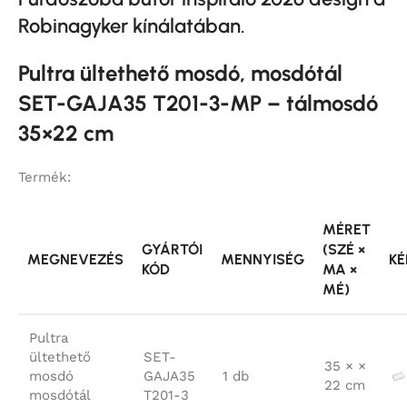
Robinagyker kínálatában.
Pultra ültethető mosdó, mosdótál
SET-GAJA35 T201-3-MP – tálmosdó
35×22 cm
Termék:
MÉRET
GYÁRTÓI
(SZÉ ×
MEGNEVEZÉS
MENNYISÉG
KÉ
KÓD
MA ×
MÉ)
Pultra
ültethető
SET-
35 × ×
mosdó
GAJA35
1 db
22 cm
mosdótál
T201-3