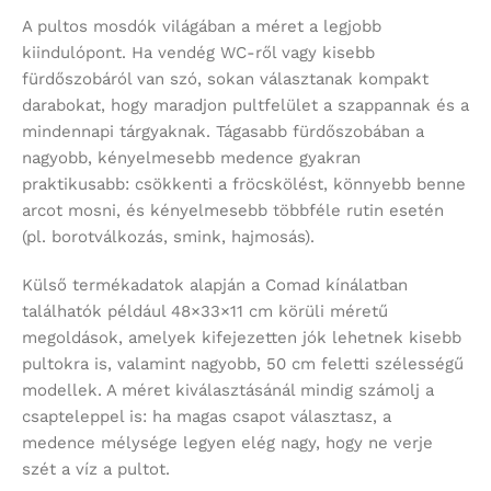
A pultos mosdók világában a méret a legjobb
kiindulópont. Ha vendég WC-ről vagy kisebb
fürdőszobáról van szó, sokan választanak kompakt
darabokat, hogy maradjon pultfelület a szappannak és a
mindennapi tárgyaknak. Tágasabb fürdőszobában a
nagyobb, kényelmesebb medence gyakran
praktikusabb: csökkenti a fröcskölést, könnyebb benne
arcot mosni, és kényelmesebb többféle rutin esetén
(pl. borotválkozás, smink, hajmosás).
Külső termékadatok alapján a Comad kínálatban
találhatók például 48×33×11 cm körüli méretű
megoldások, amelyek kifejezetten jók lehetnek kisebb
pultokra is, valamint nagyobb, 50 cm feletti szélességű
modellek. A méret kiválasztásánál mindig számolj a
csapteleppel is: ha magas csapot választasz, a
medence mélysége legyen elég nagy, hogy ne verje
szét a víz a pultot.