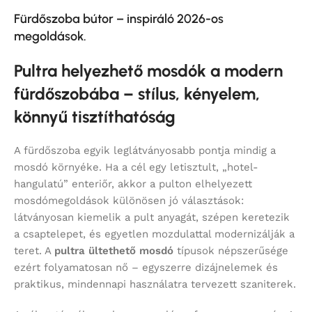
Fürdőszoba bútor – inspiráló 2026-os
megoldások.
Pultra helyezhető mosdók a modern
fürdőszobába – stílus, kényelem,
könnyű tisztíthatóság
A fürdőszoba egyik leglátványosabb pontja mindig a
mosdó környéke. Ha a cél egy letisztult, „hotel-
hangulatú” enteriőr, akkor a pulton elhelyezett
mosdómegoldások különösen jó választások:
látványosan kiemelik a pult anyagát, szépen keretezik
a csaptelepet, és egyetlen mozdulattal modernizálják a
teret. A
pultra ültethető mosdó
típusok népszerűsége
ezért folyamatosan nő – egyszerre dizájnelemek és
praktikus, mindennapi használatra tervezett szaniterek.