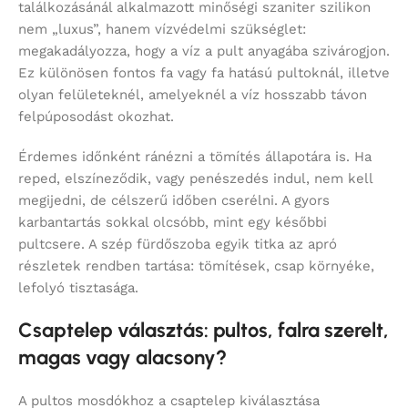
találkozásánál alkalmazott minőségi szaniter szilikon
nem „luxus”, hanem vízvédelmi szükséglet:
megakadályozza, hogy a víz a pult anyagába szivárogjon.
Ez különösen fontos fa vagy fa hatású pultoknál, illetve
olyan felületeknél, amelyeknél a víz hosszabb távon
felpúposodást okozhat.
Érdemes időnként ránézni a tömítés állapotára is. Ha
reped, elszíneződik, vagy penészedés indul, nem kell
megijedni, de célszerű időben cserélni. A gyors
karbantartás sokkal olcsóbb, mint egy későbbi
pultcsere. A szép fürdőszoba egyik titka az apró
részletek rendben tartása: tömítések, csap környéke,
lefolyó tisztasága.
Csaptelep választás: pultos, falra szerelt,
magas vagy alacsony?
A pultos mosdókhoz a csaptelep kiválasztása