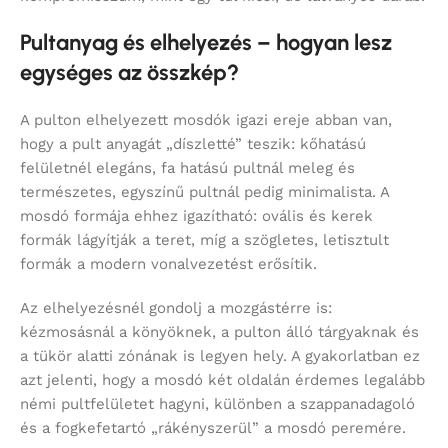
Pultanyag és elhelyezés – hogyan lesz
egységes az összkép?
A pulton elhelyezett mosdók igazi ereje abban van,
hogy a pult anyagát „díszletté” teszik: kőhatású
felületnél elegáns, fa hatású pultnál meleg és
természetes, egyszínű pultnál pedig minimalista. A
mosdó formája ehhez igazítható: ovális és kerek
formák lágyítják a teret, míg a szögletes, letisztult
formák a modern vonalvezetést erősítik.
Az elhelyezésnél gondolj a mozgástérre is:
kézmosásnál a könyöknek, a pulton álló tárgyaknak és
a tükör alatti zónának is legyen hely. A gyakorlatban ez
azt jelenti, hogy a mosdó két oldalán érdemes legalább
némi pultfelületet hagyni, különben a szappanadagoló
és a fogkefetartó „rákényszerül” a mosdó peremére.