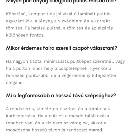
Milyen pult anyag a legjobb pultos mosdó alá?
Kőhatású, kompozit és jól vízálló laminált pultok
egyaránt jók, a lényeg a vízvédelem és a korrekt
tömítés. Fa hatású pultnál a tömítés és az élzárás
különösen fontos.
Mikor érdemes falra szerelt csapot választani?
Ha nagyon tiszta, minimalista pultképet szeretnél, vagy
ha a pulton nincs hely a csaptelepnek. Ilyenkor a
tervezés pontosabb, de a végeredmény kifejezetten
elegáns.
Mi a legfontosabb a hosszú távú szépséghez?
A rendszeres, kíméletes tisztítás és a tömítések
karbantartása. Ha a pult és a mosdó találkozása
rendben van, és a víz nem szivárog be, akkor a
mosdózóna hosszú távon is rendezett marad.