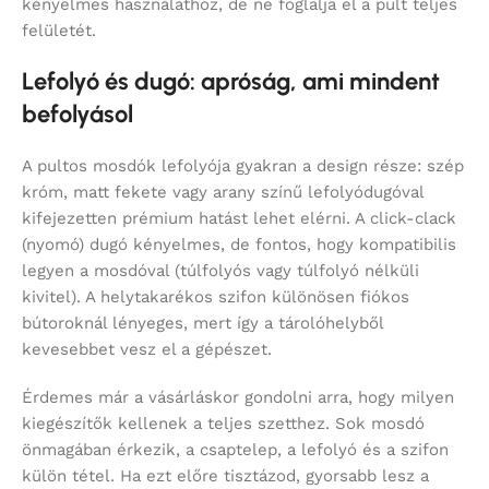
kényelmes használathoz, de ne foglalja el a pult teljes
felületét.
Lefolyó és dugó: apróság, ami mindent
befolyásol
A pultos mosdók lefolyója gyakran a design része: szép
króm, matt fekete vagy arany színű lefolyódugóval
kifejezetten prémium hatást lehet elérni. A click-clack
(nyomó) dugó kényelmes, de fontos, hogy kompatibilis
legyen a mosdóval (túlfolyós vagy túlfolyó nélküli
kivitel). A helytakarékos szifon különösen fiókos
bútoroknál lényeges, mert így a tárolóhelyből
kevesebbet vesz el a gépészet.
Érdemes már a vásárláskor gondolni arra, hogy milyen
kiegészítők kellenek a teljes szetthez. Sok mosdó
önmagában érkezik, a csaptelep, a lefolyó és a szifon
külön tétel. Ha ezt előre tisztázod, gyorsabb lesz a