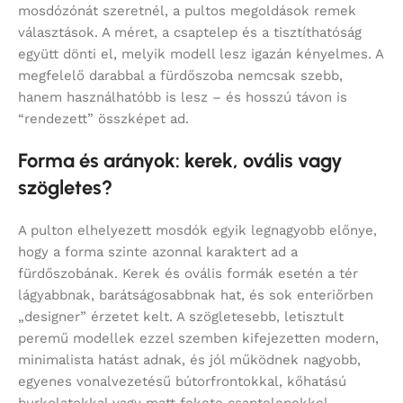
mosdózónát szeretnél, a pultos megoldások remek
választások. A méret, a csaptelep és a tisztíthatóság
együtt dönti el, melyik modell lesz igazán kényelmes. A
megfelelő darabbal a fürdőszoba nemcsak szebb,
hanem használhatóbb is lesz – és hosszú távon is
“rendezett” összképet ad.
Forma és arányok: kerek, ovális vagy
szögletes?
A pulton elhelyezett mosdók egyik legnagyobb előnye,
hogy a forma szinte azonnal karaktert ad a
fürdőszobának. Kerek és ovális formák esetén a tér
lágyabbnak, barátságosabbnak hat, és sok enteriőrben
„designer” érzetet kelt. A szögletesebb, letisztult
peremű modellek ezzel szemben kifejezetten modern,
minimalista hatást adnak, és jól működnek nagyobb,
egyenes vonalvezetésű bútorfrontokkal, kőhatású
burkolatokkal vagy matt fekete csaptelepekkel.