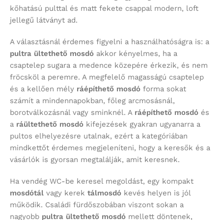
kőhatású pulttal és matt fekete csappal modern, loft
jellegű látványt ad.
A választásnál érdemes figyelni a használhatóságra is: a
pultra ültethető mosdó
akkor kényelmes, ha a
csaptelep sugara a medence közepére érkezik, és nem
fröcsköl a peremre. A megfelelő magasságú csaptelep
és a kellően mély
ráépíthető mosdó
forma sokat
számít a mindennapokban, főleg arcmosásnál,
borotválkozásnál vagy sminknél. A
ráépíthető mosdó
és
a
ráültethető mosdó
kifejezések gyakran ugyanarra a
pultos elhelyezésre utalnak, ezért a kategóriában
mindkettőt érdemes megjeleníteni, hogy a keresők és a
vásárlók is gyorsan megtalálják, amit keresnek.
Ha vendég WC-be keresel megoldást, egy kompakt
mosdótál
vagy kerek
tálmosdó
kevés helyen is jól
működik. Családi fürdőszobában viszont sokan a
nagyobb
pultra ültethető mosdó
mellett döntenek,