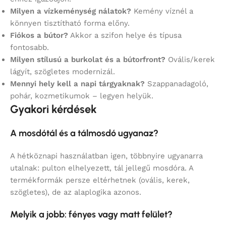
Milyen a vízkeménység nálatok?
Kemény víznél a
könnyen tisztítható forma előny.
Fiókos a bútor?
Akkor a szifon helye és típusa
fontosabb.
Milyen stílusú a burkolat és a bútorfront?
Ovális/kerek
lágyít, szögletes modernizál.
Mennyi hely kell a napi tárgyaknak?
Szappanadagoló,
pohár, kozmetikumok – legyen helyük.
Gyakori kérdések
A mosdótál és a tálmosdó ugyanaz?
A hétköznapi használatban igen, többnyire ugyanarra
utalnak: pulton elhelyezett, tál jellegű mosdóra. A
termékformák persze eltérhetnek (ovális, kerek,
szögletes), de az alaplogika azonos.
Melyik a jobb: fényes vagy matt felület?