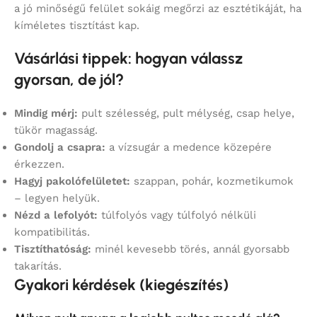
a jó minőségű felület sokáig megőrzi az esztétikáját, ha
kíméletes tisztítást kap.
Vásárlási tippek: hogyan válassz
gyorsan, de jól?
Mindig mérj:
pult szélesség, pult mélység, csap helye,
tükör magasság.
Gondolj a csapra:
a vízsugár a medence közepére
érkezzen.
Hagyj pakolófelületet:
szappan, pohár, kozmetikumok
– legyen helyük.
Nézd a lefolyót:
túlfolyós vagy túlfolyó nélküli
kompatibilitás.
Tisztíthatóság:
minél kevesebb törés, annál gyorsabb
takarítás.
Gyakori kérdések (kiegészítés)