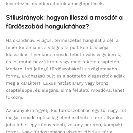
kivitelezés, és elkerülhetők a meglepetések.
Stílusirányok: hogyan illeszd a mosdót a
fürdőszobád hangulatához?
Ha skandináv, világos, természetes hangulat a cél, a
fehér kerámia és a világos fa pult kombinációja
klasszikus. Ilyenkor a mosdó lehet ovális vagy kerek,
és jól mutat hozzá króm vagy matt fekete csaptelep.
Modern, loft jellegű fürdőszobáknál a szögletesebb
forma, a kőhatású pult és a sötétebb kiegészítők adják
meg a karaktert. Luxus hatást arany vagy bronz
csapteleppel és elegáns, sima felületű mosdóval lehet
fokozni.
Az arányokra figyelj: kis fürdőszobában egy túl nagy, túl
magas mosdó optikailag elnehezítheti a teret. Ilyenkor
jobb lehet egy könnyedebb, vékony peremű, kompakt
forma. Nagy fürdőszobában viszont elbírja a tér a