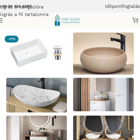
Időpontfoglalás
Ugrás a navigációra
+36 20 463 4097
Ugrás a fő tartalomra
p
/
Bútor
/
Fürdőszoba bútor
/
Pultra ültethető mosdó mosdótál
-17%