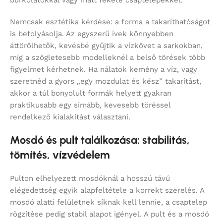
Nemcsak esztétika kérdése: a forma a takaríthatóságot
is befolyásolja. Az egyszerű ívek könnyebben
áttörölhetők, kevésbé gyűjtik a vízkövet a sarkokban,
míg a szögletesebb modelleknél a belső törések több
figyelmet kérhetnek. Ha nálatok kemény a víz, vagy
szeretnéd a gyors „egy mozdulat és kész” takarítást,
akkor a túl bonyolult formák helyett gyakran
praktikusabb egy simább, kevesebb töréssel
rendelkező kialakítást választani.
Mosdó és pult találkozása: stabilitás,
tömítés, vízvédelem
Pulton elhelyezett mosdóknál a hosszú távú
elégedettség egyik alapfeltétele a korrekt szerelés. A
mosdó alatti felületnek síknak kell lennie, a csaptelep
rögzítése pedig stabil alapot igényel. A pult és a mosdó