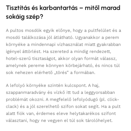
Tisztítás és karbantartás – mitől marad
sokáig szép?
A pultos mosdók egyik előnye, hogy a pultfelület és a
mosdó találkozása jól átlátható. Ugyanakkor a perem
környéke a mindennapi vízhasználat miatt gyakrabban
igényel áttörlést. Ha szereted a mindig rendezett,
hotel-szerű tisztaságot, akkor olyan formát válassz,
amelynek pereme könnyen körbejárható, és nincs túl
sok nehezen elérhető „törés” a formában.
A lefolyó környéke szintén kulcspont. A haj,
szappanmaradvány és vízkő itt tud a leggyorsabban
problémát okozni. A megfelelő lefolyódugó (pl. click-
clack) és a jól szerelhető szifon sokat segít. Ha a pult
alatt fiók van, érdemes eleve helytakarékos szifont
választani, hogy ne vegyen el túl sok tárolóhelyet.