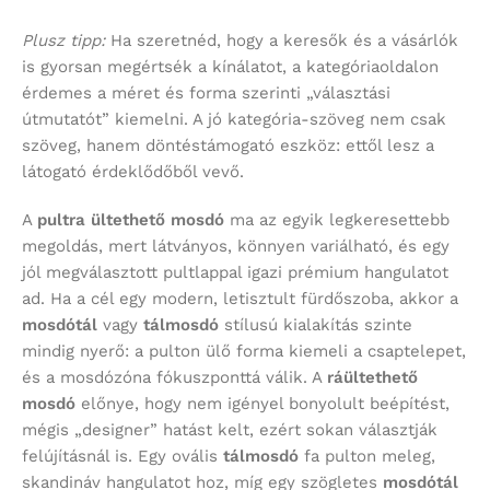
Plusz tipp:
Ha szeretnéd, hogy a keresők és a vásárlók
is gyorsan megértsék a kínálatot, a kategóriaoldalon
érdemes a méret és forma szerinti „választási
útmutatót” kiemelni. A jó kategória-szöveg nem csak
szöveg, hanem döntéstámogató eszköz: ettől lesz a
látogató érdeklődőből vevő.
A
pultra ültethető mosdó
ma az egyik legkeresettebb
megoldás, mert látványos, könnyen variálható, és egy
jól megválasztott pultlappal igazi prémium hangulatot
ad. Ha a cél egy modern, letisztult fürdőszoba, akkor a
mosdótál
vagy
tálmosdó
stílusú kialakítás szinte
mindig nyerő: a pulton ülő forma kiemeli a csaptelepet,
és a mosdózóna fókuszponttá válik. A
ráültethető
mosdó
előnye, hogy nem igényel bonyolult beépítést,
mégis „designer” hatást kelt, ezért sokan választják
felújításnál is. Egy ovális
tálmosdó
fa pulton meleg,
skandináv hangulatot hoz, míg egy szögletes
mosdótál