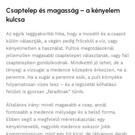
Csaptelep és magasság – a kényelem
kulcsa
Az egyik leggyakoribb hiba, hogy a mosdót és a csapot
külön választják, a végén pedig fröcsköl a víz, vagy
kényelmetlen a használat. Pultos megoldásoknál
jellemzően magasabb csaptelepet választanak, vagy fali
csaptelepben gondolkodnak. Mindkettő jó lehet, de a
lényeg: a vízsugár a medence közepére érkezzen, ne a
peremre. Ha a sugár a peremre esik, a pult környéke
folyamatosan vizes lesz – és a legszebb kőhatású
felület is gyorsan „fáradtnak” tűnik.
Általános irány: minél magasabb a csap, annál
fontosabb a medence mélysége és a belső forma.
Ebben segít a megfelelő méretválasztás: egy
kényelmesebb, nagyobb medence sokszor jobb
kompromisszum, mint egy túl kicsi, de látványos darab.