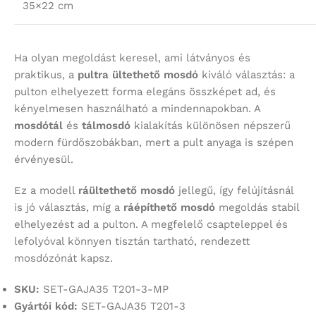
35×22 cm
Ha olyan megoldást keresel, ami látványos és
praktikus, a
pultra ültethető mosdó
kiváló választás: a
pulton elhelyezett forma elegáns összképet ad, és
kényelmesen használható a mindennapokban. A
mosdótál
és
tálmosdó
kialakítás különösen népszerű
modern fürdőszobákban, mert a pult anyaga is szépen
érvényesül.
Ez a modell
ráültethető mosdó
jellegű, így felújításnál
is jó választás, míg a
ráépíthető mosdó
megoldás stabil
elhelyezést ad a pulton. A megfelelő csapteleppel és
lefolyóval könnyen tisztán tartható, rendezett
mosdózónát kapsz.
SKU:
SET-GAJA35 T201-3-MP
Gyártói kód:
SET-GAJA35 T201-3