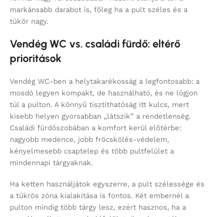
markánsabb darabot is, főleg ha a pult széles és a
tükör nagy.
Vendég WC vs. családi fürdő: eltérő
prioritások
Vendég WC-ben a helytakarékosság a legfontosabb: a
mosdó legyen kompakt, de használható, és ne lógjon
túl a pulton. A könnyű tisztíthatóság itt kulcs, mert
kisebb helyen gyorsabban „látszik” a rendetlenség.
Családi fürdőszobában a komfort kerül előtérbe:
nagyobb medence, jobb fröcskölés-védelem,
kényelmesebb csaptelep és több pultfelület a
mindennapi tárgyaknak.
Ha ketten használjátok egyszerre, a pult szélessége és
a tükrös zóna kialakítása is fontos. Két embernél a
pulton mindig több tárgy lesz, ezért hasznos, ha a