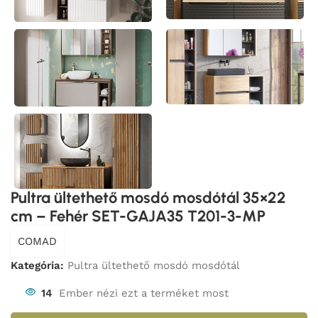
Pultra ültethető mosdó mosdótál 35×22
cm – Fehér SET-GAJA35 T201-3-MP
COMAD
Kategória:
Pultra ültethető mosdó mosdótál
14
Ember nézi ezt a terméket most