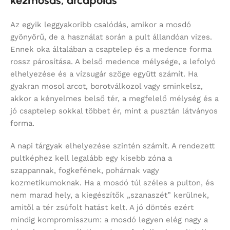
kézmosás, arcápolás
Az egyik leggyakoribb csalódás, amikor a mosdó
gyönyörű, de a használat során a pult állandóan vizes.
Ennek oka általában a csaptelep és a medence forma
rossz párosítása. A belső medence mélysége, a lefolyó
elhelyezése és a vízsugár szöge együtt számít. Ha
gyakran mosol arcot, borotválkozol vagy sminkelsz,
akkor a kényelmes belső tér, a megfelelő mélység és a
jó csaptelep sokkal többet ér, mint a pusztán látványos
forma.
A napi tárgyak elhelyezése szintén számít. A rendezett
pultképhez kell legalább egy kisebb zóna a
szappannak, fogkefének, pohárnak vagy
kozmetikumoknak. Ha a mosdó túl széles a pulton, és
nem marad hely, a kiegészítők „szanaszét” kerülnek,
amitől a tér zsúfolt hatást kelt. A jó döntés ezért
mindig kompromisszum: a mosdó legyen elég nagy a