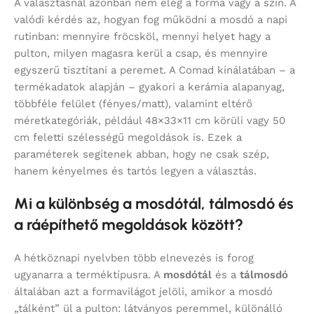
A választásnál azonban nem elég a forma vagy a szín. A
valódi kérdés az, hogyan fog működni a mosdó a napi
rutinban: mennyire fröcsköl, mennyi helyet hagy a
pulton, milyen magasra kerül a csap, és mennyire
egyszerű tisztítani a peremet. A Comad kínálatában – a
termékadatok alapján – gyakori a kerámia alapanyag,
többféle felület (fényes/matt), valamint eltérő
méretkategóriák, például 48×33×11 cm körüli vagy 50
cm feletti szélességű megoldások is. Ezek a
paraméterek segítenek abban, hogy ne csak szép,
hanem kényelmes és tartós legyen a választás.
Mi a különbség a mosdótál, tálmosdó és
a ráépíthető megoldások között?
A hétköznapi nyelvben több elnevezés is forog
ugyanarra a terméktípusra. A
mosdótál
és a
tálmosdó
általában azt a formavilágot jelöli, amikor a mosdó
„tálként” ül a pulton: látványos peremmel, különálló