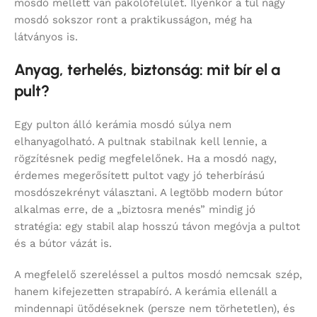
mosdó mellett van pakolófelület. Ilyenkor a túl nagy
mosdó sokszor ront a praktikusságon, még ha
látványos is.
Anyag, terhelés, biztonság: mit bír el a
pult?
Egy pulton álló kerámia mosdó súlya nem
elhanyagolható. A pultnak stabilnak kell lennie, a
rögzítésnek pedig megfelelőnek. Ha a mosdó nagy,
érdemes megerősített pultot vagy jó teherbírású
mosdószekrényt választani. A legtöbb modern bútor
alkalmas erre, de a „biztosra menés” mindig jó
stratégia: egy stabil alap hosszú távon megóvja a pultot
és a bútor vázát is.
A megfelelő szereléssel a pultos mosdó nemcsak szép,
hanem kifejezetten strapabíró. A kerámia ellenáll a
mindennapi ütődéseknek (persze nem törhetetlen), és