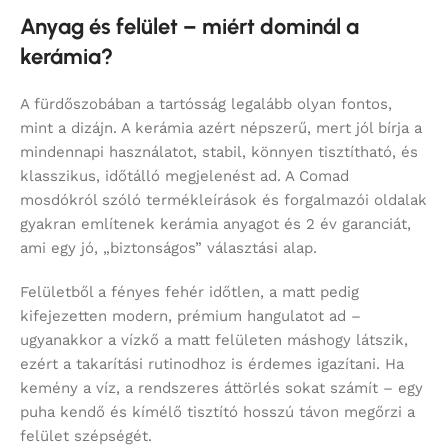
Anyag és felület – miért dominál a
kerámia?
A fürdőszobában a tartósság legalább olyan fontos,
mint a dizájn. A kerámia azért népszerű, mert jól bírja a
mindennapi használatot, stabil, könnyen tisztítható, és
klasszikus, időtálló megjelenést ad. A Comad
mosdókról szóló termékleírások és forgalmazói oldalak
gyakran említenek kerámia anyagot és 2 év garanciát,
ami egy jó, „biztonságos” választási alap.
Felületből a fényes fehér időtlen, a matt pedig
kifejezetten modern, prémium hangulatot ad –
ugyanakkor a vízkő a matt felületen máshogy látszik,
ezért a takarítási rutinodhoz is érdemes igazítani. Ha
kemény a víz, a rendszeres áttörlés sokat számít – egy
puha kendő és kímélő tisztító hosszú távon megőrzi a
felület szépségét.