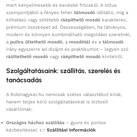
mert kényelmesebb és kevésbé fröcsköl. A stílus
szempontjából a fényes fehér
tálmosdó
időtálló, míg a
kőhatású vagy sötétebb
ráépíthető mosdó
karakteres,
prémium összképet ad. Összességében, ha látványos,
modern és könnyen kombinálható megoldást szeretnél,
a
pultra ültethető mosdó
, a
mosdótál
és a
tálmosdó
irány egyszerre ad dizájnt és praktikumot – legyen szó
ráültethető mosdó
vagy
ráépíthető mosdó
kivitelről.
Szolgáltatásaink: szállítás, szerelés és
tanácsadás
A Robinagyker.hu nemcsak széles választékot kínál,
hanem teljes körű szolgáltatásokat is biztosít
vásárlóinak:
Országos házhoz szállítás
– gyors és pontos
kézbesítéssel. 👉
Szállítási információk