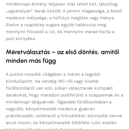
mindennapi élmény teljesen más lehet két, látszólag
„ugyanolyan” darab között. A perem magassága, a belső
medence mélysége, a túlfolyó megléte vagy hiánya,
illetve a csaptelep sugara együtt határozza meg,
mennyire fröcsköl a víz, és mennyire marad tiszta a
pult környéke.
Méretválasztás – az első döntés, amitől
minden más függ
A pultos mosdók világában a méret a legjobb
kiindulópont. Ha vendég WC-ről vagy kisebb
fürdőszobáról van szó, sokan választanak kompakt
darabokat, hogy maradjon pultfelület a szappannak és a
mindennapi tárgyaknak. Tágasabb fürdőszobában a
nagyobb, kényelmesebb medence gyakran
praktikusabb: csökkenti a fröcskölést, könnyebb benne
arcot mosni, és kényelmesebb többféle rutin esetén