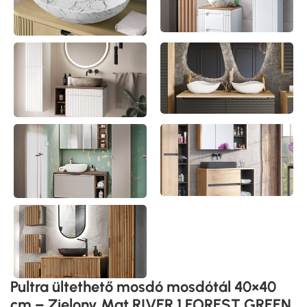
Pultra ültethető mosdó mosdótál 40×40
cm – Zielony Mat RIVER 1 FOREST GREEN