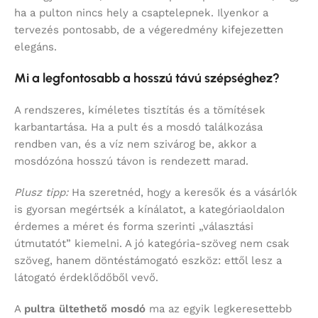
ha a pulton nincs hely a csaptelepnek. Ilyenkor a
tervezés pontosabb, de a végeredmény kifejezetten
elegáns.
Mi a legfontosabb a hosszú távú szépséghez?
A rendszeres, kíméletes tisztítás és a tömítések
karbantartása. Ha a pult és a mosdó találkozása
rendben van, és a víz nem szivárog be, akkor a
mosdózóna hosszú távon is rendezett marad.
Plusz tipp:
Ha szeretnéd, hogy a keresők és a vásárlók
is gyorsan megértsék a kínálatot, a kategóriaoldalon
érdemes a méret és forma szerinti „választási
útmutatót” kiemelni. A jó kategória-szöveg nem csak
szöveg, hanem döntéstámogató eszköz: ettől lesz a
látogató érdeklődőből vevő.
A
pultra ültethető mosdó
ma az egyik legkeresettebb