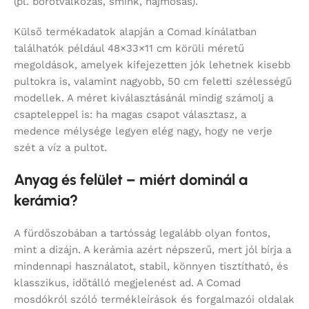
(pl. borotválkozás, smink, hajmosás).
Külső termékadatok alapján a Comad kínálatban
találhatók például 48×33×11 cm körüli méretű
megoldások, amelyek kifejezetten jók lehetnek kisebb
pultokra is, valamint nagyobb, 50 cm feletti szélességű
modellek. A méret kiválasztásánál mindig számolj a
csapteleppel is: ha magas csapot választasz, a
medence mélysége legyen elég nagy, hogy ne verje
szét a víz a pultot.
Anyag és felület – miért dominál a
kerámia?
A fürdőszobában a tartósság legalább olyan fontos,
mint a dizájn. A kerámia azért népszerű, mert jól bírja a
mindennapi használatot, stabil, könnyen tisztítható, és
klasszikus, időtálló megjelenést ad. A Comad
mosdókról szóló termékleírások és forgalmazói oldalak