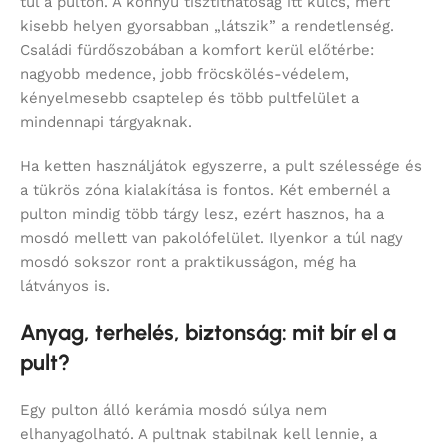
túl a pulton. A könnyű tisztíthatóság itt kulcs, mert
kisebb helyen gyorsabban „látszik” a rendetlenség.
Családi fürdőszobában a komfort kerül előtérbe:
nagyobb medence, jobb fröcskölés-védelem,
kényelmesebb csaptelep és több pultfelület a
mindennapi tárgyaknak.
Ha ketten használjátok egyszerre, a pult szélessége és
a tükrös zóna kialakítása is fontos. Két embernél a
pulton mindig több tárgy lesz, ezért hasznos, ha a
mosdó mellett van pakolófelület. Ilyenkor a túl nagy
mosdó sokszor ront a praktikusságon, még ha
látványos is.
Anyag, terhelés, biztonság: mit bír el a
pult?
Egy pulton álló kerámia mosdó súlya nem
elhanyagolható. A pultnak stabilnak kell lennie, a