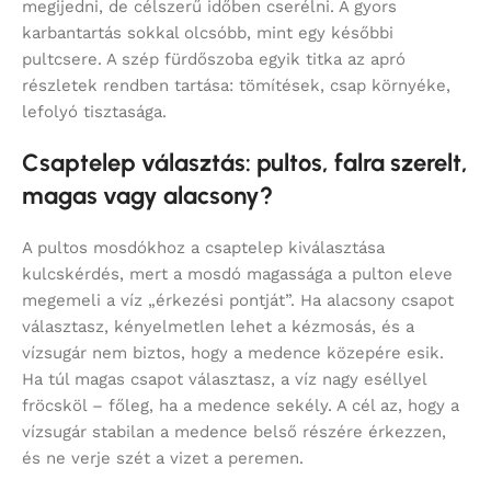
megijedni, de célszerű időben cserélni. A gyors
karbantartás sokkal olcsóbb, mint egy későbbi
pultcsere. A szép fürdőszoba egyik titka az apró
részletek rendben tartása: tömítések, csap környéke,
lefolyó tisztasága.
Csaptelep választás: pultos, falra szerelt,
magas vagy alacsony?
A pultos mosdókhoz a csaptelep kiválasztása
kulcskérdés, mert a mosdó magassága a pulton eleve
megemeli a víz „érkezési pontját”. Ha alacsony csapot
választasz, kényelmetlen lehet a kézmosás, és a
vízsugár nem biztos, hogy a medence közepére esik.
Ha túl magas csapot választasz, a víz nagy eséllyel
fröcsköl – főleg, ha a medence sekély. A cél az, hogy a
vízsugár stabilan a medence belső részére érkezzen,
és ne verje szét a vizet a peremen.