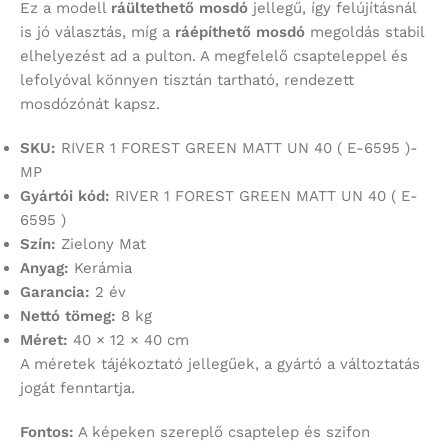
Ez a modell
ráültethető mosdó
jellegű, így felújításnál
is jó választás, míg a
ráépíthető mosdó
megoldás stabil
elhelyezést ad a pulton. A megfelelő csapteleppel és
lefolyóval könnyen tisztán tartható, rendezett
mosdózónát kapsz.
SKU:
RIVER 1 FOREST GREEN MATT UN 40 ( E-6595 )-
MP
Gyártói kód:
RIVER 1 FOREST GREEN MATT UN 40 ( E-
6595 )
Szín:
Zielony Mat
Anyag:
Kerámia
Garancia:
2 év
Nettó tömeg:
8 kg
Méret:
40 × 12 × 40 cm
A méretek tájékoztató jellegűek, a gyártó a változtatás
jogát fenntartja.
Fontos:
A képeken szereplő csaptelep és szifon