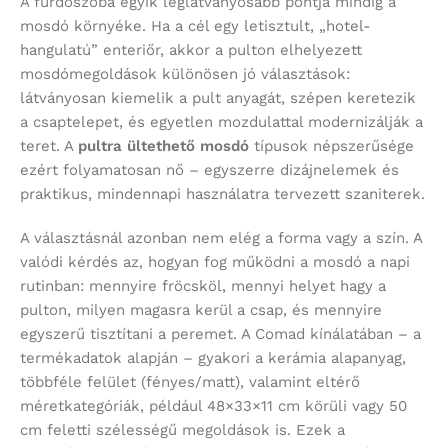
A fürdőszoba egyik leglátványosabb pontja mindig a
mosdó környéke. Ha a cél egy letisztult, „hotel-
hangulatú” enteriőr, akkor a pulton elhelyezett
mosdómegoldások különösen jó választások:
látványosan kiemelik a pult anyagát, szépen keretezik
a csaptelepet, és egyetlen mozdulattal modernizálják a
teret. A
pultra ültethető mosdó
típusok népszerűsége
ezért folyamatosan nő – egyszerre dizájnelemek és
praktikus, mindennapi használatra tervezett szaniterek.
A választásnál azonban nem elég a forma vagy a szín. A
valódi kérdés az, hogyan fog működni a mosdó a napi
rutinban: mennyire fröcsköl, mennyi helyet hagy a
pulton, milyen magasra kerül a csap, és mennyire
egyszerű tisztítani a peremet. A Comad kínálatában – a
termékadatok alapján – gyakori a kerámia alapanyag,
többféle felület (fényes/matt), valamint eltérő
méretkategóriák, például 48×33×11 cm körüli vagy 50
cm feletti szélességű megoldások is. Ezek a