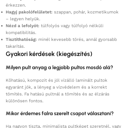
érkezzen.
Hagyj pakolófelületet:
szappan, pohár, kozmetikumok
– legyen helyük.
Nézd a lefolyót:
túlfolyós vagy túlfolyó nélküli
kompatibilitás.
Tisztíthatóság:
minél kevesebb törés, annál gyorsabb
takarítás.
Gyakori kérdések (kiegészítés)
Milyen pult anyag a legjobb pultos mosdó alá?
Kőhatású, kompozit és jól vízálló laminált pultok
egyaránt jók, a lényeg a vízvédelem és a korrekt
tömítés. Fa hatású pultnál a tömítés és az élzárás
különösen fontos.
Mikor érdemes falra szerelt csapot választani?
Ha nagyon tiszta, minimalista pultképet szeretnél, vagy