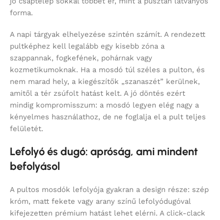
jó csaptelep sokkal többet ér, mint a pusztán látványos
forma.
A napi tárgyak elhelyezése szintén számít. A rendezett
pultképhez kell legalább egy kisebb zóna a
szappannak, fogkefének, pohárnak vagy
kozmetikumoknak. Ha a mosdó túl széles a pulton, és
nem marad hely, a kiegészítők „szanaszét” kerülnek,
amitől a tér zsúfolt hatást kelt. A jó döntés ezért
mindig kompromisszum: a mosdó legyen elég nagy a
kényelmes használathoz, de ne foglalja el a pult teljes
felületét.
Lefolyó és dugó: apróság, ami mindent
befolyásol
A pultos mosdók lefolyója gyakran a design része: szép
króm, matt fekete vagy arany színű lefolyódugóval
kifejezetten prémium hatást lehet elérni. A click-clack