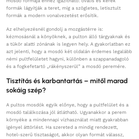
mosdó formája ehhez igazítható: ovális és kerek
formák lágyítják a teret, míg a szögletes, letisztult
formák a modern vonalvezetést erősítik.
Az elhelyezésnél gondolj a mozgástérre is:
kézmosásnál a könyöknek, a pulton álló tárgyaknak és
a tükör alatti zónának is legyen hely. A gyakorlatban ez
azt jelenti, hogy a mosdó két oldalán érdemes legalább
némi pultfelületet hagyni, különben a szappanadagoló
és a fogkefetartó „rákényszerül” a mosdó peremére.
Tisztítás és karbantartás – mitől marad
sokáig szép?
A pultos mosdók egyik előnye, hogy a pultfelület és a
mosdó találkozása jól átlátható. Ugyanakkor a perem
környéke a mindennapi vízhasználat miatt gyakrabban
igényel áttörlést. Ha szereted a mindig rendezett,
hotel-szerű tisztaságot, akkor olyan formát válassz,