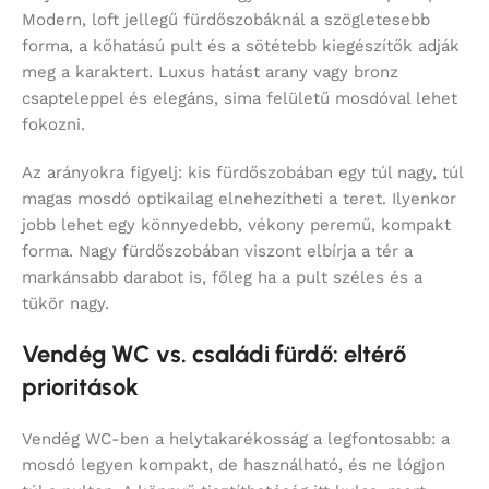
Modern, loft jellegű fürdőszobáknál a szögletesebb
forma, a kőhatású pult és a sötétebb kiegészítők adják
meg a karaktert. Luxus hatást arany vagy bronz
csapteleppel és elegáns, sima felületű mosdóval lehet
fokozni.
Az arányokra figyelj: kis fürdőszobában egy túl nagy, túl
magas mosdó optikailag elnehezítheti a teret. Ilyenkor
jobb lehet egy könnyedebb, vékony peremű, kompakt
forma. Nagy fürdőszobában viszont elbírja a tér a
markánsabb darabot is, főleg ha a pult széles és a
tükör nagy.
Vendég WC vs. családi fürdő: eltérő
prioritások
Vendég WC-ben a helytakarékosság a legfontosabb: a
mosdó legyen kompakt, de használható, és ne lógjon