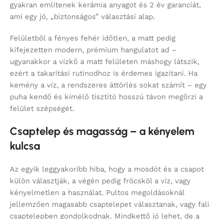
gyakran említenek kerámia anyagot és 2 év garanciát,
ami egy jó, „biztonságos” választási alap.
Felületből a fényes fehér időtlen, a matt pedig
kifejezetten modern, prémium hangulatot ad –
ugyanakkor a vízkő a matt felületen máshogy látszik,
ezért a takarítási rutinodhoz is érdemes igazítani. Ha
kemény a víz, a rendszeres áttörlés sokat számít – egy
puha kendő és kímélő tisztító hosszú távon megőrzi a
felület szépségét.
Csaptelep és magasság – a kényelem
kulcsa
Az egyik leggyakoribb hiba, hogy a mosdót és a csapot
külön választják, a végén pedig fröcsköl a víz, vagy
kényelmetlen a használat. Pultos megoldásoknál
jellemzően magasabb csaptelepet választanak, vagy fali
csaptelepben gondolkodnak. Mindkettő jó lehet, de a