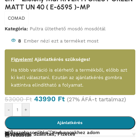
MATT UN 40 ( E-6595 )-MP
COMAD
Kategória:
Pultra ültethető mosdó mosdótál
8
Ember nézi ezt a terméket most
Figyelem!
Ajánlatkérés szükséges!
Ha több variáció is elérhető a termékből, előbb azt
ki kell választani. Ezután az ajánlatkérés gombra
kattintva elindítható a folyamat.
43990
Ft
53000
Ft
(27% ÁFÁ-t tartalmaz)
-
+
Ajánlatkérés
Összehasonlítás
Kedvencekhez adom
Szerelés, Szállítás, Fizetés
Tudástár