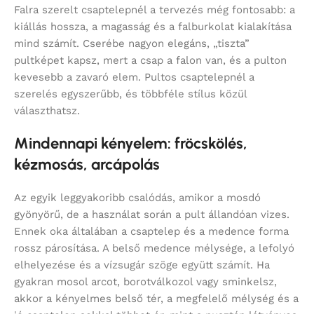
Falra szerelt csaptelepnél a tervezés még fontosabb: a
kiállás hossza, a magasság és a falburkolat kialakítása
mind számít. Cserébe nagyon elegáns, „tiszta”
pultképet kapsz, mert a csap a falon van, és a pulton
kevesebb a zavaró elem. Pultos csaptelepnél a
szerelés egyszerűbb, és többféle stílus közül
választhatsz.
Mindennapi kényelem: fröcskölés,
kézmosás, arcápolás
Az egyik leggyakoribb csalódás, amikor a mosdó
gyönyörű, de a használat során a pult állandóan vizes.
Ennek oka általában a csaptelep és a medence forma
rossz párosítása. A belső medence mélysége, a lefolyó
elhelyezése és a vízsugár szöge együtt számít. Ha
gyakran mosol arcot, borotválkozol vagy sminkelsz,
akkor a kényelmes belső tér, a megfelelő mélység és a