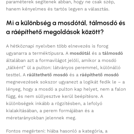
paraméterek segítenek abban, hogy ne csak szép,
hanem kényelmes és tartós legyen a választás.
Mi a különbség a mosdótál, tálmosdó és
a ráépíthető megoldások között?
A hétköznapi nyelvben több elnevezés is forog
ugyanarra a terméktípusra. A
mosdótál
és a
tálmosdó
általában azt a formavilágot jelöli, amikor a mosdó
„tálként” ül a pulton: látványos peremmel, különálló
testtel. A
ráültethető mosdó
és a
ráépíthető mosdó
megnevezések sokszor ugyanezt a logikát fedik le – a
lényeg, hogy a mosdó a pulton kap helyet, nem a falon
függ, és nem süllyesztve kerül beépítésre. A
különbségek inkább a rögzítésben, a lefolyó
kialakításában, a perem formájában és a
méretarányokban jelennek meg.
Fontos megérteni: hiába hasonló a kategória, a