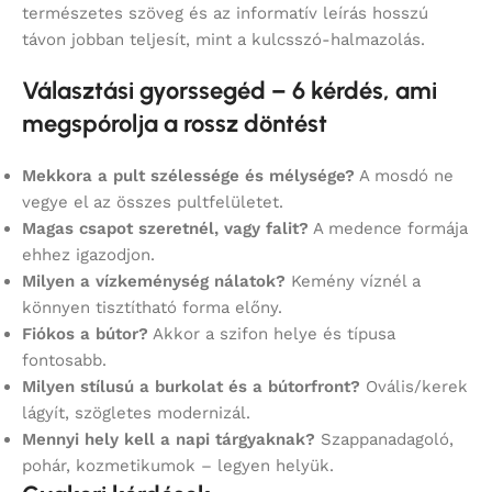
természetes szöveg és az informatív leírás hosszú
távon jobban teljesít, mint a kulcsszó-halmazolás.
Választási gyorssegéd – 6 kérdés, ami
megspórolja a rossz döntést
Mekkora a pult szélessége és mélysége?
A mosdó ne
vegye el az összes pultfelületet.
Magas csapot szeretnél, vagy falit?
A medence formája
ehhez igazodjon.
Milyen a vízkeménység nálatok?
Kemény víznél a
könnyen tisztítható forma előny.
Fiókos a bútor?
Akkor a szifon helye és típusa
fontosabb.
Milyen stílusú a burkolat és a bútorfront?
Ovális/kerek
lágyít, szögletes modernizál.
Mennyi hely kell a napi tárgyaknak?
Szappanadagoló,
pohár, kozmetikumok – legyen helyük.