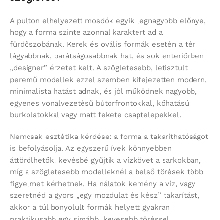
A pulton elhelyezett mosdók egyik legnagyobb előnye,
hogy a forma szinte azonnal karaktert ad a
fürdőszobának. Kerek és ovális formák esetén a tér
lágyabbnak, barátságosabbnak hat, és sok enteriőrben
„designer” érzetet kelt. A szögletesebb, letisztult
peremű modellek ezzel szemben kifejezetten modern,
minimalista hatást adnak, és jól működnek nagyobb,
egyenes vonalvezetésű bútorfrontokkal, kőhatású
burkolatokkal vagy matt fekete csaptelepekkel.
Nemcsak esztétika kérdése: a forma a takaríthatóságot
is befolyásolja. Az egyszerű ívek könnyebben
áttörölhetők, kevésbé gyűjtik a vízkövet a sarkokban,
míg a szögletesebb modelleknél a belső törések több
figyelmet kérhetnek. Ha nálatok kemény a víz, vagy
szeretnéd a gyors „egy mozdulat és kész” takarítást,
akkor a túl bonyolult formák helyett gyakran
praktikusabb egy simább, kevesebb töréssel