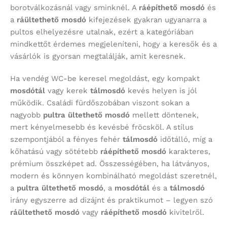
borotválkozásnál vagy sminknél. A
ráépíthető mosdó
és
a
ráültethető mosdó
kifejezések gyakran ugyanarra a
pultos elhelyezésre utalnak, ezért a kategóriában
mindkettőt érdemes megjeleníteni, hogy a keresők és a
vásárlók is gyorsan megtalálják, amit keresnek.
Ha vendég WC-be keresel megoldást, egy kompakt
mosdótál
vagy kerek
tálmosdó
kevés helyen is jól
működik. Családi fürdőszobában viszont sokan a
nagyobb
pultra ültethető mosdó
mellett döntenek,
mert kényelmesebb és kevésbé fröcsköl. A stílus
szempontjából a fényes fehér
tálmosdó
időtálló, míg a
kőhatású vagy sötétebb
ráépíthető mosdó
karakteres,
prémium összképet ad. Összességében, ha látványos,
modern és könnyen kombinálható megoldást szeretnél,
a
pultra ültethető mosdó
, a
mosdótál
és a
tálmosdó
irány egyszerre ad dizájnt és praktikumot – legyen szó
ráültethető mosdó
vagy
ráépíthető mosdó
kivitelről.