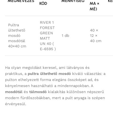
MEGNEVEZÉS
MENNYISÉG
KÉ
KÓD
MA ×
MÉ)
RIVER 1
Pultra
FOREST
ültethető
40 ×
GREEN
mosdó
1 db
12 ×
MATT
mosdótál
40 cm
UN 40 (
40×40 cm
E-6595 )
Ha olyan megoldást keresel, ami látványos és
praktikus, a
pultra ültethető mosdó
kiváló választás: a
pulton elhelyezett forma elegáns összképet ad, és
kényelmesen használható a mindennapokban. A
mosdótál
és
tálmosdó
kialakítás különösen népszerű
modern fürdőszobákban, mert a pult anyaga is szépen
érvényesül.