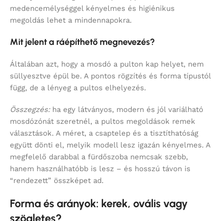
medencemélységgel kényelmes és higiénikus
megoldás lehet a mindennapokra.
Mit jelent a ráépíthető megnevezés?
Általában azt, hogy a mosdó a pulton kap helyet, nem
süllyesztve épül be. A pontos rögzítés és forma típustól
függ, de a lényeg a pultos elhelyezés.
Összegzés:
ha egy látványos, modern és jól variálható
mosdózónát szeretnél, a pultos megoldások remek
választások. A méret, a csaptelep és a tisztíthatóság
együtt dönti el, melyik modell lesz igazán kényelmes. A
megfelelő darabbal a fürdőszoba nemcsak szebb,
hanem használhatóbb is lesz – és hosszú távon is
“rendezett” összképet ad.
Forma és arányok: kerek, ovális vagy
szögletes?