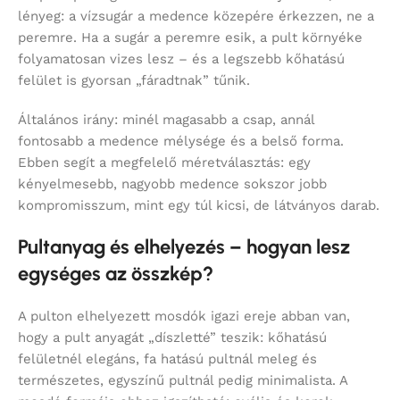
lényeg: a vízsugár a medence közepére érkezzen, ne a
peremre. Ha a sugár a peremre esik, a pult környéke
folyamatosan vizes lesz – és a legszebb kőhatású
felület is gyorsan „fáradtnak” tűnik.
Általános irány: minél magasabb a csap, annál
fontosabb a medence mélysége és a belső forma.
Ebben segít a megfelelő méretválasztás: egy
kényelmesebb, nagyobb medence sokszor jobb
kompromisszum, mint egy túl kicsi, de látványos darab.
Pultanyag és elhelyezés – hogyan lesz
egységes az összkép?
A pulton elhelyezett mosdók igazi ereje abban van,
hogy a pult anyagát „díszletté” teszik: kőhatású
felületnél elegáns, fa hatású pultnál meleg és
természetes, egyszínű pultnál pedig minimalista. A