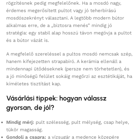
rögzítésnek pedig megfelelőnek. Ha a mosdó nagy,
érdemes megerősített pultot vagy jó teherbírású
mosdószekrényt választani. A legtöbb modern bútor
alkalmas erre, de a „biztosra menés” mindig jó
stratégia: egy stabil alap hosszú távon megóvja a pultot
és a bútor vázát is.
A megfelelő szereléssel a pultos mosdó nemcsak szép,
hanem kifejezetten strapabíró. A kerámia ellenáll a
mindennapi ütődéseknek (persze nem törhetetlen), és
a jó minőségű felület sokáig megőrzi az esztétikáját, ha
kíméletes tisztítást kap.
Vásárlási tippek: hogyan válassz
gyorsan, de jól?
Mindig mérj:
pult szélesség, pult mélység, csap helye,
tükör magasság.
Gondolj a csapra:
a vízsugár a medence közepére