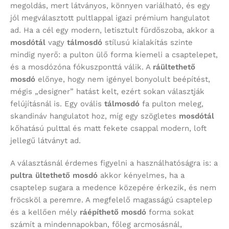
megoldás, mert látványos, könnyen variálható, és egy
jól megválasztott pultlappal igazi prémium hangulatot
ad. Ha a cél egy modern, letisztult fürdőszoba, akkor a
mosdótál
vagy
tálmosdó
stílusú kialakítás szinte
mindig nyerő: a pulton ülő forma kiemeli a csaptelepet,
és a mosdózóna fókuszponttá válik. A
ráültethető
mosdó
előnye, hogy nem igényel bonyolult beépítést,
mégis „designer” hatást kelt, ezért sokan választják
felújításnál is. Egy ovális
tálmosdó
fa pulton meleg,
skandináv hangulatot hoz, míg egy szögletes
mosdótál
kőhatású pulttal és matt fekete csappal modern, loft
jellegű látványt ad.
A választásnál érdemes figyelni a használhatóságra is: a
pultra ültethető mosdó
akkor kényelmes, ha a
csaptelep sugara a medence közepére érkezik, és nem
fröcsköl a peremre. A megfelelő magasságú csaptelep
és a kellően mély
ráépíthető mosdó
forma sokat
számít a mindennapokban, főleg arcmosásnál,