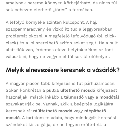
amelynek pereme könnyen körbejárható, és nincs túl
sok nehezen elérhető „törés” a formában.
A lefolyó környéke szintén kulcspont. A haj,
szappanmaradvány és vízkő itt tud a leggyorsabban
problémát okozni. A megfelelő lefolyódugó (pl. click-
clack) és a jól szerelhető szifon sokat segít. Ha a pult
alatt fiók van, érdemes eleve helytakarékos szifont
választani, hogy ne vegyen el túl sok tárolóhelyet.
Melyik elnevezésre keresnek a vásárlók?
A magyar piacon több kifejezés is fut párhuzamosan.
Sokan konkrétan a
pultra ültethető mosdó
kifejezést
használják, mások inkább a
tálmosdó
vagy a
mosdótál
szavakat írják be. Vannak, akik a beépítés logikájára
keresnek rá:
ráültethető mosdó
vagy
ráépíthető
mosdó
. A tartalom feladata, hogy mindegyik keresési
szándékot kiszolgálja, de ne legyen erőltetett: a