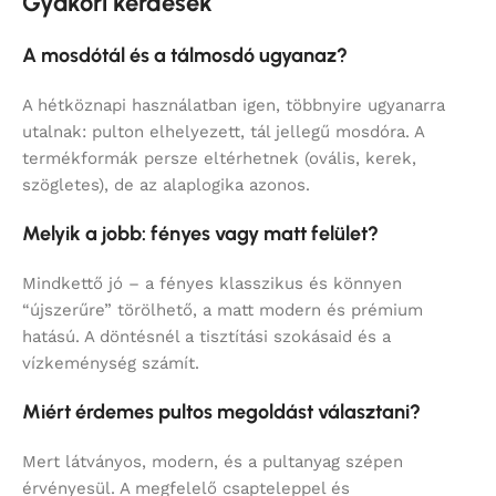
Gyakori kérdések
A mosdótál és a tálmosdó ugyanaz?
A hétköznapi használatban igen, többnyire ugyanarra
utalnak: pulton elhelyezett, tál jellegű mosdóra. A
termékformák persze eltérhetnek (ovális, kerek,
szögletes), de az alaplogika azonos.
Melyik a jobb: fényes vagy matt felület?
Mindkettő jó – a fényes klasszikus és könnyen
“újszerűre” törölhető, a matt modern és prémium
hatású. A döntésnél a tisztítási szokásaid és a
vízkeménység számít.
Miért érdemes pultos megoldást választani?
Mert látványos, modern, és a pultanyag szépen
érvényesül. A megfelelő csapteleppel és