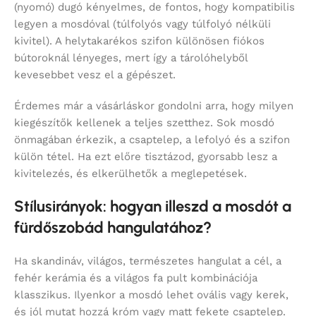
(nyomó) dugó kényelmes, de fontos, hogy kompatibilis
legyen a mosdóval (túlfolyós vagy túlfolyó nélküli
kivitel). A helytakarékos szifon különösen fiókos
bútoroknál lényeges, mert így a tárolóhelyből
kevesebbet vesz el a gépészet.
Érdemes már a vásárláskor gondolni arra, hogy milyen
kiegészítők kellenek a teljes szetthez. Sok mosdó
önmagában érkezik, a csaptelep, a lefolyó és a szifon
külön tétel. Ha ezt előre tisztázod, gyorsabb lesz a
kivitelezés, és elkerülhetők a meglepetések.
Stílusirányok: hogyan illeszd a mosdót a
fürdőszobád hangulatához?
Ha skandináv, világos, természetes hangulat a cél, a
fehér kerámia és a világos fa pult kombinációja
klasszikus. Ilyenkor a mosdó lehet ovális vagy kerek,
és jól mutat hozzá króm vagy matt fekete csaptelep.