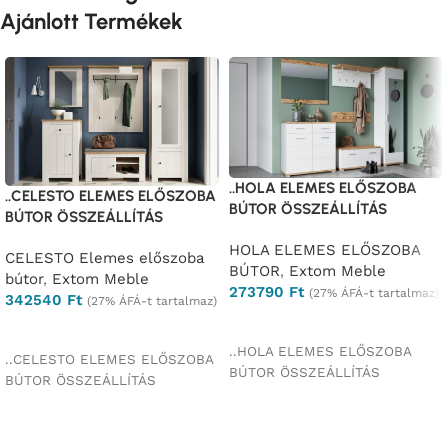
Ajánlott Termékek
..HOLA ELEMES ELŐSZOBA
..CELESTO ELEMES ELŐSZOBA
BÚTOR ÖSSZEÁLLÍTÁS
BÚTOR ÖSSZEÁLLÍTÁS
HOLA ELEMES ELŐSZOBA
CELESTO Elemes előszoba
BÚTOR
,
Extom Meble
bútor
,
Extom Meble
273790
Ft
(27% ÁFÁ-t tartalmaz)
342540
Ft
(27% ÁFÁ-t tartalmaz)
Ajánlatkérés
Ajánlatkérés
..HOLA ELEMES ELŐSZOBA
..CELESTO ELEMES ELŐSZOBA
BÚTOR ÖSSZEÁLLÍTÁS
BÚTOR ÖSSZEÁLLÍTÁS