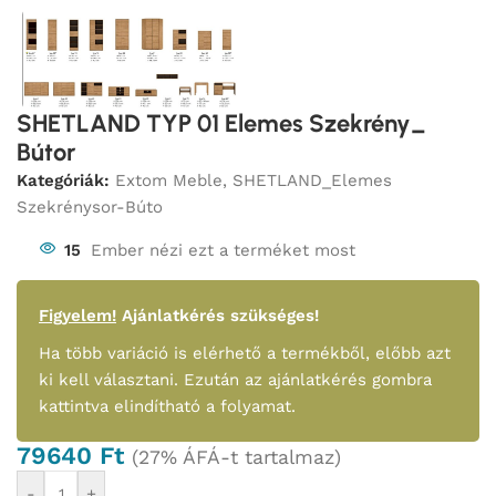
SHETLAND TYP 01 Elemes Szekrény_
Bútor
Kategóriák:
Extom Meble
,
SHETLAND_Elemes
Szekrénysor-Búto
15
Ember nézi ezt a terméket most
Figyelem!
Ajánlatkérés szükséges!
Ha több variáció is elérhető a termékből, előbb azt
ki kell választani. Ezután az ajánlatkérés gombra
kattintva elindítható a folyamat.
79640
Ft
(27% ÁFÁ-t tartalmaz)
-
+