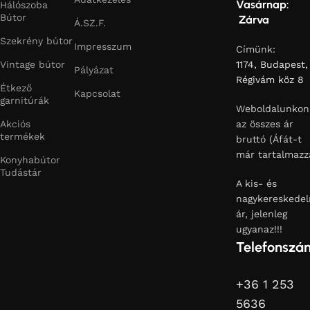
Vasárnap:
Hálószoba
Bútor
Zárva
Á.SZ.F.
Szekrény bútor
Impresszum
Címünk:
Vintage bútor
1174, Budapest,
Pályázat
Régivám köz 8
Étkező
Kapcsolat
garnitúrák
Weboldalunkon
Akciós
az összes ár
termékek
bruttó (Áfát-t
már tartalmazz
Konyhabútor
Tudástár
A kis- és
nagykereskedel
ár, jelenleg
ugyanaz!!!
Telefonszá
+36 1 253
5636