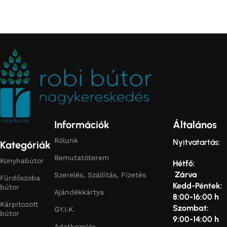
Információk
Általános
Rólunk
Nyitvatartás:
Kategóriák
Bemutatóterem
Konyhabútor
Hétfő:
Zárva
Szerelés, Szállítás, Fizetés
Fürdőszoba
Kedd-Péntek:
bútor
Ajándékkártya
8:00-16:00 h
Kárpitozott
Szombat:
GY.I.K.
bútor
9:00-14:00 h
Adatkezelés