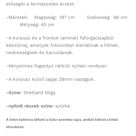
elősegíti a természetes érzést.
-Méretek: Magasság: 197 cm Szélesség: 66 cm
Mélység: 40 cm
-A korpusz és a frontok laminált faforgácslapból
készülnej, amelyek fokozottan elenállnak a hőnek,
nedvességnek és karcolásnak.
-Kényelmes fogantyú nélküli nyitási rendszer.
-A korpusz külső lapjai 28mm vastagok.
-Színe
: Shetland tölgy
-nyitott részek színe:
szürke
A linkre kattintva látható a bútor szerelési rajza, amiből kiderül a belső
elrendezés: