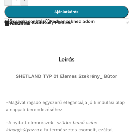
Ajánlatkérés
Összehasonlítás
Kedvencekhez adom
Szerelés, Szállítás, Fizetés
Tudástár
Leírás
SHETLAND TYP 01 Elemes Szekrény_ Bútor
-Magával ragadó egyszerű eleganciája jó kiindulási alap
a nappali berendezéséhez.
-A nyitott elemrészek
szürke belső színe
kihangsúlyozza
a fa természetes csomoit, ezáltal