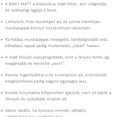
A BIAŁY MATT a klasszikus matt fehér, ami világosítja
és optikailag tágítja a teret.
Letisztult, friss összképet ad, és szinte bármilyen
munkalappal könnyű hozzá stílust választani.
Fa hatású munkalappal melegebb, barátságosabb lesz,
kőhatású lappal pedig modernebb, „clean” hatású.
A matt felület visszafogottabb, mint a fényes fehér, így
elegánsabb és kevésbé „steril”.
Fekete fogantyúkkal erős kontrasztot ad, króm/ezüst
kiegészítőkkel pedig nagyon egységes lesz.
Kisebb konyhákba kifejezetten ajánlott, mert jól bánik a
fénnyel és nyitottabb érzetet ad.
Akkor ideális, ha biztosra mennél: időtálló,
sokféleképpen variálható alap.