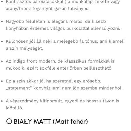
Kontrasztos párosításokkal (fa munkalap, fekete vagy
arany/bronz fogantyú) igazán látványos.
Nagyobb felületen is elegáns marad, de kisebb
konyhában érdemes világos burkolattal ellensúlyozni.
Különösen jól áll neki a melegebb fa tónus, ami kiemeli
a szín mélységét.
Az indigo front modern, de klasszikus formákkal is
működik, ezért sokféle enteriőrben beilleszthető.
Ez a szín akkor jó, ha szeretnél egy erősebb,
„statement” konyhát, ami nem jön szembe mindenhol.
A végeredmény kifinomult, egyedi és hosszú távon is
időtálló.
⚪
BIAŁY MATT (Matt fehér)