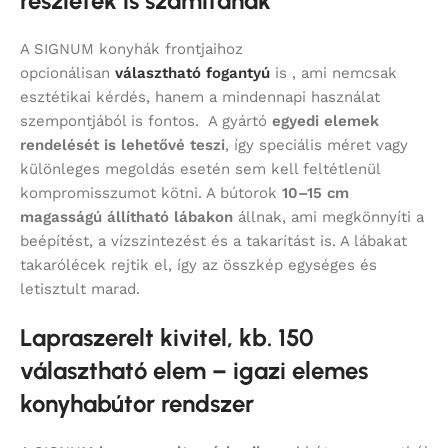
részletek is számítanak
A SIGNUM konyhák frontjaihoz
opcionálisan
választható fogantyú
is , ami nemcsak
esztétikai kérdés, hanem a mindennapi használat
szempontjából is fontos. A gyártó
egyedi elemek
rendelését is lehetővé teszi
, így speciális méret vagy
különleges megoldás esetén sem kell feltétlenül
kompromisszumot kötni. A bútorok
10–15 cm
magasságú állítható lábakon
állnak, ami megkönnyíti a
beépítést, a vízszintezést és a takarítást is. A lábakat
takarólécek rejtik el, így az összkép egységes és
letisztult marad.
Lapraszerelt kivitel, kb. 150
választható elem – igazi elemes
konyhabútor rendszer