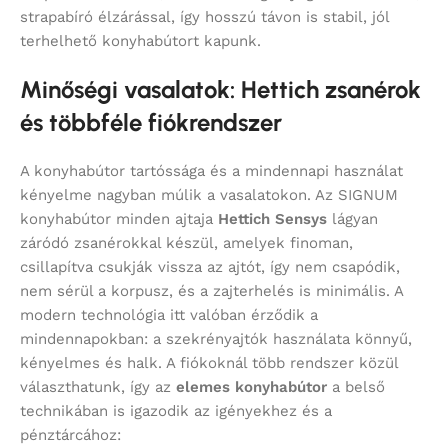
strapabíró élzárással, így hosszú távon is stabil, jól
terhelhető konyhabútort kapunk.
Minőségi vasalatok: Hettich zsanérok
és többféle fiókrendszer
A konyhabútor tartóssága és a mindennapi használat
kényelme nagyban múlik a vasalatokon. Az SIGNUM
konyhabútor minden ajtaja
Hettich Sensys
lágyan
záródó zsanérokkal készül, amelyek finoman,
csillapítva csukják vissza az ajtót, így nem csapódik,
nem sérül a korpusz, és a zajterhelés is minimális. A
modern technológia itt valóban érződik a
mindennapokban: a szekrényajtók használata könnyű,
kényelmes és halk. A fiókoknál több rendszer közül
választhatunk, így az
elemes konyhabútor
a belső
technikában is igazodik az igényekhez és a
pénztárcához: