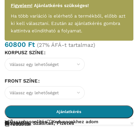
Figyelem!
Ajánlatkérés szükséges!
Ha több variáció is elérhető a termékből, előbb azt
ki kell választani. Ezután az ajánlatkérés gombra
kattintva elindítható a folyamat.
60800
Ft
(27% ÁFÁ-t tartalmaz)
KORPUSZ SZÍNE
FRONT SZÍNE
Ajánlatkérés
Összehasonlítás
Kedvencekhez adom
Szerelés, Szállítás, Fizetés
Tudástár