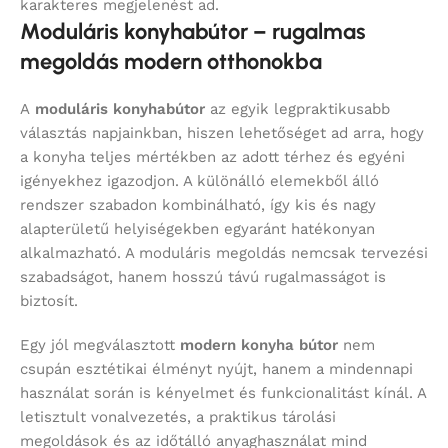
karakteres megjelenést ad.
Moduláris konyhabútor – rugalmas
megoldás modern otthonokba
A
moduláris konyhabútor
az egyik legpraktikusabb
választás napjainkban, hiszen lehetőséget ad arra, hogy
a konyha teljes mértékben az adott térhez és egyéni
igényekhez igazodjon. A különálló elemekből álló
rendszer szabadon kombinálható, így kis és nagy
alapterületű helyiségekben egyaránt hatékonyan
alkalmazható. A moduláris megoldás nemcsak tervezési
szabadságot, hanem hosszú távú rugalmasságot is
biztosít.
Egy jól megválasztott
modern konyha bútor
nem
csupán esztétikai élményt nyújt, hanem a mindennapi
használat során is kényelmet és funkcionalitást kínál. A
letisztult vonalvezetés, a praktikus tárolási
megoldások és az időtálló anyaghasználat mind