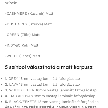
színek:
-CASHMERE (Kaszmir) Matt
-DUST GREY (Szürke) Matt
-GREEN (Zöld) Matt
-INDYGO(Kék) Matt
-WHITE (Fehér) Matt
5 színből választható a matt korpusz:
1.
GREY 18mm vastag laminált faforgácslap
2.
LAVA 18mm vastag laminált faforgácslap
3. WHITE/FEHÉR 18mm vastag laminált faforgácslap
4.
DAB ARTISAN 18mm vastag laminált faforgácslap
5.
BLACK/FEKETE 18mm vastag laminált faforgácslap
ÁRAJÁNLATKÉRÉS ESETÉN, AMENNYIBEN A KÉPEN