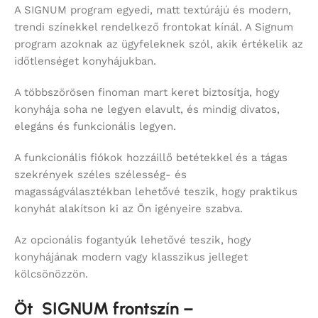
A SIGNUM program egyedi, matt textúrájú és modern,
trendi színekkel rendelkező frontokat kínál. A Signum
program azoknak az ügyfeleknek szól, akik értékelik az
időtlenséget konyhájukban.
A többszörösen finoman mart keret biztosítja, hogy
konyhája soha ne legyen elavult, és mindig divatos,
elegáns és funkcionális legyen.
A funkcionális fiókok hozzáillő betétekkel és a tágas
szekrények széles szélesség- és
magasságválasztékban lehetővé teszik, hogy praktikus
konyhát alakítson ki az Ön igényeire szabva.
Az opcionális fogantyúk lehetővé teszik, hogy
konyhájának modern vagy klasszikus jelleget
kölcsönözzön.
Öt SIGNUM frontszín –