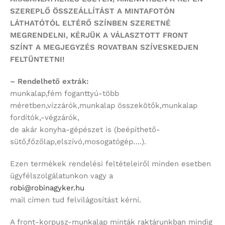
SZEREPLŐ ÖSSZEÁLLÍTÁST
A MINTAFOTÓN
LÁTHATÓTÓL ELTÉRŐ SZÍNBEN SZERETNÉ
MEGRENDELNI,
KÉRJÜK A VÁLASZTOTT FRONT
SZÍNT
A MEGJEGYZÉS ROVATBAN SZÍVESKEDJEN
FELTÜNTETNI!
– Rendelhető extrák:
munkalap,fém foganttyú-több
méretben,vízzárók,munkalap összekötők,munkalap
fordítók,-végzárók,
de akár konyha-gépészet is (beépíthető-
sütő,főzőlap,elszívó,mosogatógép….).
Ezen termékek rendelési feltételeiről minden esetben
ügyfélszolgálatunkon vagy a
robi@robinagyker.hu
mail címen tud felvilágosítást kérni.
A front-korpusz-munkalap minták raktárunkban mindig