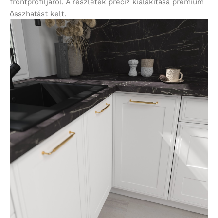
frontprofiljáról. A részletek precíz kialakítása prémium
összhatást kelt.