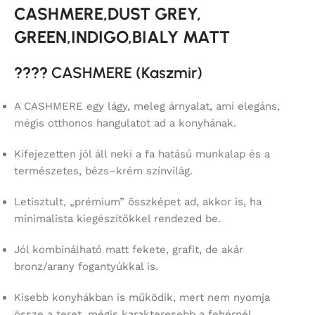
CASHMERE,DUST GREY,
GREEN,INDIGO,BIALY MATT
????
CASHMERE (Kaszmir)
A CASHMERE egy lágy, meleg árnyalat, ami elegáns,
mégis otthonos hangulatot ad a konyhának.
Kifejezetten jól áll neki a fa hatású munkalap és a
természetes, bézs–krém színvilág.
Letisztult, „prémium” összképet ad, akkor is, ha
minimalista kiegészítőkkel rendezed be.
Jól kombinálható matt fekete, grafit, de akár
bronz/arany fogantyúkkal is.
Kisebb konyhákban is működik, mert nem nyomja
össze a teret, mégis karakteresebb a fehérnél.