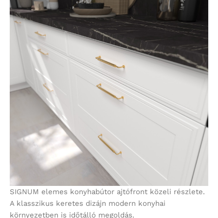
SIGNUM elemes konyhabútor ajtófront közeli részlete.
A klasszikus keretes dizájn modern konyhai
környezetben is időtálló megoldás.