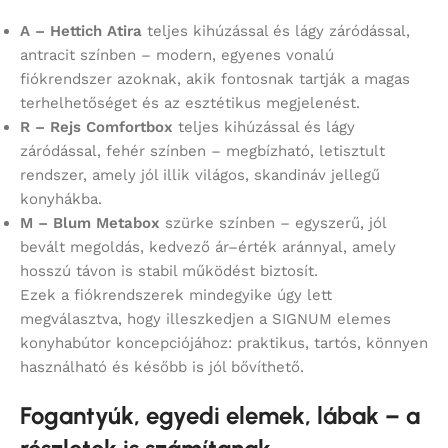
A – Hettich Atira
teljes kihúzással és lágy záródással,
antracit színben – modern, egyenes vonalú
fiókrendszer azoknak, akik fontosnak tartják a magas
terhelhetőséget és az esztétikus megjelenést.
R – Rejs Comfortbox
teljes kihúzással és lágy
záródással, fehér színben – megbízható, letisztult
rendszer, amely jól illik világos, skandináv jellegű
konyhákba.
M – Blum Metabox
szürke színben – egyszerű, jól
bevált megoldás, kedvező ár–érték aránnyal, amely
hosszú távon is stabil működést biztosít.
Ezek a fiókrendszerek mindegyike úgy lett
megválasztva, hogy illeszkedjen a SIGNUM elemes
konyhabútor koncepciójához: praktikus, tartós, könnyen
használható és később is jól bővíthető.
Fogantyúk, egyedi elemek, lábak – a