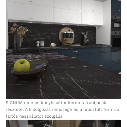
SIGNUM elemes konyhabútor keretes frontjának
részlete. A kidolgozás minősége és a letisztult forma a
tartós használatot szolgálja.