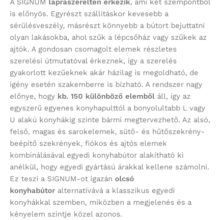
A SIGNUM
lapraszerelten érkezik
, ami két szempontból
is előnyös. Egyrészt szállításkor kevesebb a
sérülésveszély, másrészt könnyebb a bútort bejuttatni
olyan lakásokba, ahol szűk a lépcsőház vagy szűkek az
ajtók. A gondosan csomagolt elemek részletes
szerelési útmutatóval érkeznek, így a szerelés
gyakorlott kezűeknek akár házilag is megoldható, de
igény esetén szakemberre is bízható. A rendszer nagy
előnye, hogy
kb. 150 különböző elemből
áll, így az
egyszerű egyenes konyhapulttól a bonyolultabb L vagy
U alakú konyhákig szinte bármi megtervezhető. Az alsó,
felső, magas és sarokelemek, sütő- és hűtőszekrény-
beépítő szekrények, fiókos és ajtós elemek
kombinálásával egyedi konyhabútor alakítható ki
anélkül, hogy egyedi gyártású árakkal kellene számolni.
Ez teszi a SIGNUM-ot igazán
olcsó
konyhabútor
alternatívává a klasszikus egyedi
konyhákkal szemben, miközben a megjelenés és a
kényelem szintje közel azonos.