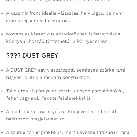
A kaszmir front ideális választás, ha világos, de nem
steril megjelenést szeretnél.
Modern és klasszikus enteriőrökben is harmonikus,
könnyen „hozzáöltöztethető” a környezethez.
????
DUST GREY
A DUST GREY egy visszafogott, semleges szürke, ami
nagyon jól illik a modern konyhákhoz.
Tökéletes alapárnyalat, mert könnyen párosítható fa,
fehér vagy akár fekete felületekkel is.
A matt fekete fogantyúkkal kifejezetten letisztult,
határozott megjelenést ad.
A szürke tónus praktikus, mert kevésbé látszanak rajta