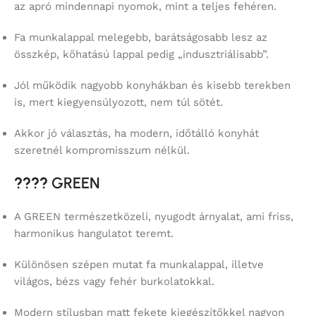
az apró mindennapi nyomok, mint a teljes fehéren.
Fa munkalappal melegebb, barátságosabb lesz az
összkép, kőhatású lappal pedig „indusztriálisabb”.
Jól működik nagyobb konyhákban és kisebb terekben
is, mert kiegyensúlyozott, nem túl sötét.
Akkor jó választás, ha modern, időtálló konyhát
szeretnél kompromisszum nélkül.
????
GREEN
A GREEN természetközeli, nyugodt árnyalat, ami friss,
harmonikus hangulatot teremt.
Különösen szépen mutat fa munkalappal, illetve
világos, bézs vagy fehér burkolatokkal.
Modern stílusban matt fekete kiegészítőkkel nagyon