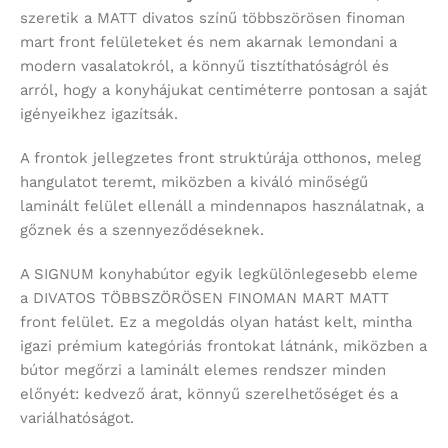
szeretik a MATT divatos színű többszörösen finoman
mart front felületeket és nem akarnak lemondani a
modern vasalatokról, a könnyű tisztíthatóságról és
arról, hogy a konyhájukat centiméterre pontosan a saját
igényeikhez igazítsák.
A frontok jellegzetes front struktúrája otthonos, meleg
hangulatot teremt, miközben a kiváló minőségű
laminált felület ellenáll a mindennapos használatnak, a
gőznek és a szennyeződéseknek.
A SIGNUM konyhabútor egyik legkülönlegesebb eleme
a DIVATOS TÖBBSZÖRÖSEN FINOMAN MART MATT
front felület. Ez a megoldás olyan hatást kelt, mintha
igazi prémium kategóriás frontokat látnánk, miközben a
bútor megőrzi a laminált elemes rendszer minden
előnyét: kedvező árat, könnyű szerelhetőséget és a
variálhatóságot.