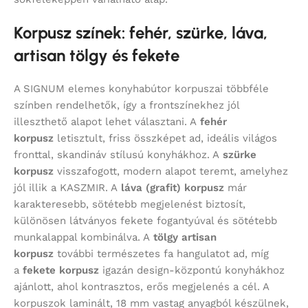
Korpusz színek: fehér, szürke, láva,
artisan tölgy és fekete
A SIGNUM elemes konyhabútor korpuszai többféle
színben rendelhetők, így a frontszínekhez jól
illeszthető alapot lehet választani. A
fehér
korpusz
letisztult, friss összképet ad, ideális világos
fronttal, skandináv stílusú konyhákhoz. A
szürke
korpusz
visszafogott, modern alapot teremt, amelyhez
jól illik a KASZMIR. A
láva (grafit) korpusz
már
karakteresebb, sötétebb megjelenést biztosít,
különösen látványos fekete fogantyúval és sötétebb
munkalappal kombinálva. A
tölgy artisan
korpusz
további természetes fa hangulatot ad, míg
a
fekete korpusz
igazán design-központú konyhákhoz
ajánlott, ahol kontrasztos, erős megjelenés a cél. A
korpuszok laminált, 18 mm vastag anyagból készülnek,