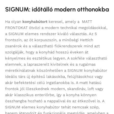
SIGNUM: időtálló modern otthonokba
Ha olyan
konyhabútort
keresel, amely a MATT
FRONTOKAT ötvözi a modern technikai megoldásokkal,
a SIGNUM elemes rendszer kiváló választás. Az 5
frontszín, az öt korpuszszín, a minőségi Hettich
zsanérok és a választható fiókrendszerek mind azt
szolgálják, hogy a konyhád hosszú éveken át
kényelmes és esztétikus legyen. A sokféle választható
elemnek, a lapraszerelt kivitelnek és a rugalmas
méretkínálatnak köszönhetően a SIGNUM konyhabútor
ideális társ új építésű lakásokba, felújításokhoz vagy
akár befektetési célú ingatlanokba is. A matt hatású
frontok jól illeszkednek modern, skandináv, loft vagy
akár klasszikus enteriőrbe, így a konyha könnyen
összhangba hozható a nappalival és az étkezővel is. A
SIGNUM elemes konyhabútor tehát nemcsak szép,
hanem átgondolt és funkcionális megoldás, amelyben a