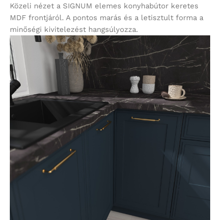
Közeli nézet a SIGNUM elemes konyhabútor keretes
MDF frontjáról. A pontos marás és a letisztult forma a
minőségi kivitelezést hangsúlyozza.