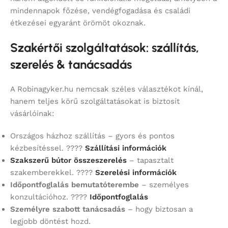
mindennapok főzése, vendégfogadása és családi
étkezései egyaránt örömöt okoznak.
Szakértői szolgáltatások: szállítás,
szerelés & tanácsadás
A Robinagyker.hu nemcsak széles választékot kínál,
hanem teljes körű szolgáltatásokat is biztosít
vásárlóinak:
Országos házhoz szállítás – gyors és pontos
kézbesítéssel. ????
Szállítási információk
Szakszerű bútor összeszerelés
– tapasztalt
szakemberekkel. ????
Szerelési információk
Időpontfoglalás bemutatóterembe
– személyes
konzultációhoz. ????
Időpontfoglalás
Személyre szabott tanácsadás
– hogy biztosan a
legjobb döntést hozd.