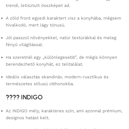
trendi, letisztult összképet ad.
A zöld front egyedi karaktert visz a konyhába, mégsem
hivalkodó, mert lágy tónusú.
Jól passzol növényekkel, natúr textúrákkal és meleg
fényű világítással.
Ha szeretnél egy „különlegesebb”, de mégis könnyen
berendezhető konyhát, ez telitalálat.
Ideális választás skandináv, modern-rusztikus és
természetes stílusú otthonokba.
????
INDIGO
Az INDIGO mély, karakteres szín, ami azonnal prémium,
designos hatást kelt.