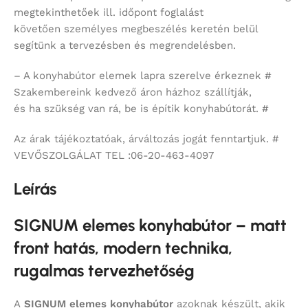
megtekinthetőek ill. időpont foglalást
követően személyes megbeszélés keretén belül
segítünk a tervezésben és megrendelésben.
– A konyhabútor elemek lapra szerelve érkeznek #
Szakembereink kedvező áron házhoz szállítják,
és ha szükség van rá, be is építik konyhabútorát. #
Az árak tájékoztatóak, árváltozás jogát fenntartjuk. #
VEVŐSZOLGÁLAT TEL :06-20-463-4097
Leírás
SIGNUM elemes konyhabútor – matt
front hatás, modern technika,
rugalmas tervezhetőség
A
SIGNUM
elemes konyhabútor
azoknak készült, akik