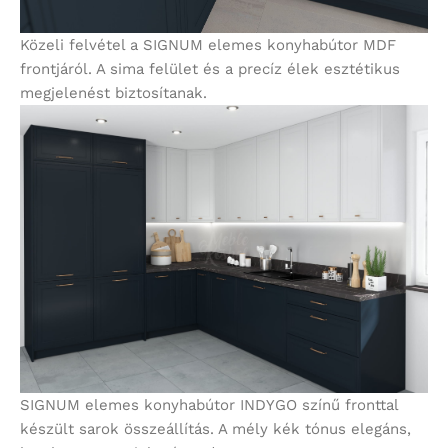
Közeli felvétel a SIGNUM elemes konyhabútor MDF
frontjáról. A sima felület és a precíz élek esztétikus
megjelenést biztosítanak.
SIGNUM elemes konyhabútor INDYGO színű fronttal
készült sarok összeállítás. A mély kék tónus elegáns,