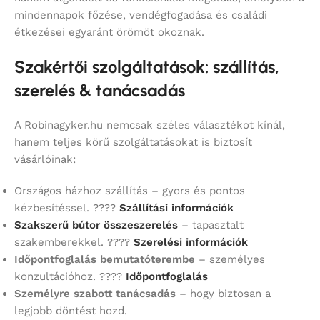
mindennapok főzése, vendégfogadása és családi
étkezései egyaránt örömöt okoznak.
Szakértői szolgáltatások: szállítás,
szerelés & tanácsadás
A Robinagyker.hu nemcsak széles választékot kínál,
hanem teljes körű szolgáltatásokat is biztosít
vásárlóinak:
Országos házhoz szállítás – gyors és pontos
kézbesítéssel. ????
Szállítási információk
Szakszerű bútor összeszerelés
– tapasztalt
szakemberekkel. ????
Szerelési információk
Időpontfoglalás bemutatóterembe
– személyes
konzultációhoz. ????
Időpontfoglalás
Személyre szabott tanácsadás
– hogy biztosan a
legjobb döntést hozd.