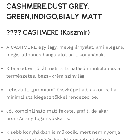
CASHMERE,DUST GREY,
GREEN,INDIGO,BIALY MATT
????
CASHMERE (Kaszmir)
A CASHMERE egy lágy, meleg árnyalat, ami elegáns,
mégis otthonos hangulatot ad a konyhának.
Kifejezetten jól áll neki a fa hatású munkalap és a
természetes, bézs–krém színvilág.
Letisztult, „prémium” összképet ad, akkor is, ha
minimalista kiegészítőkkel rendezed be.
Jól kombinálható matt fekete, grafit, de akár
bronz/arany fogantyúkkal is.
Kisebb konyhákban is működik, mert nem nyomja
össze a teret, mégis karakteresebb a fehérnél.