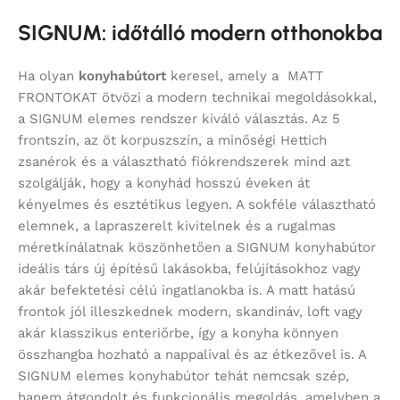
SIGNUM: időtálló modern otthonokba
Ha olyan
konyhabútort
keresel, amely a MATT
FRONTOKAT ötvözi a modern technikai megoldásokkal,
a SIGNUM elemes rendszer kiváló választás. Az 5
frontszín, az öt korpuszszín, a minőségi Hettich
zsanérok és a választható fiókrendszerek mind azt
szolgálják, hogy a konyhád hosszú éveken át
kényelmes és esztétikus legyen. A sokféle választható
elemnek, a lapraszerelt kivitelnek és a rugalmas
méretkínálatnak köszönhetően a SIGNUM konyhabútor
ideális társ új építésű lakásokba, felújításokhoz vagy
akár befektetési célú ingatlanokba is. A matt hatású
frontok jól illeszkednek modern, skandináv, loft vagy
akár klasszikus enteriőrbe, így a konyha könnyen
összhangba hozható a nappalival és az étkezővel is. A
SIGNUM elemes konyhabútor tehát nemcsak szép,
hanem átgondolt és funkcionális megoldás, amelyben a