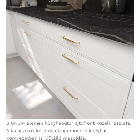
SIGNUM elemes konyhabútor ajtófront közeli részlete.
A klasszikus keretes dizájn modern konyhai
környezetben is időtálló megoldás.