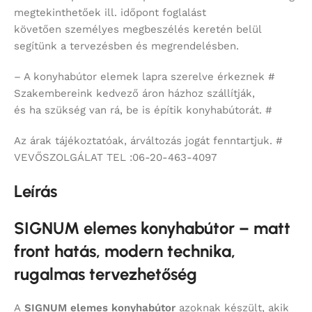
megtekinthetőek ill. időpont foglalást
követően személyes megbeszélés keretén belül
segítünk a tervezésben és megrendelésben.
– A konyhabútor elemek lapra szerelve érkeznek #
Szakembereink kedvező áron házhoz szállítják,
és ha szükség van rá, be is építik konyhabútorát. #
Az árak tájékoztatóak, árváltozás jogát fenntartjuk. #
VEVŐSZOLGÁLAT TEL :06-20-463-4097
Leírás
SIGNUM elemes konyhabútor – matt
front hatás, modern technika,
rugalmas tervezhetőség
A
SIGNUM
elemes konyhabútor
azoknak készült, akik