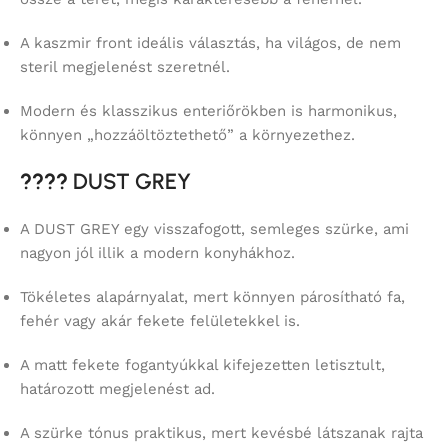
A kaszmir front ideális választás, ha világos, de nem
steril megjelenést szeretnél.
Modern és klasszikus enteriőrökben is harmonikus,
könnyen „hozzáöltöztethető” a környezethez.
????
DUST GREY
A DUST GREY egy visszafogott, semleges szürke, ami
nagyon jól illik a modern konyhákhoz.
Tökéletes alapárnyalat, mert könnyen párosítható fa,
fehér vagy akár fekete felületekkel is.
A matt fekete fogantyúkkal kifejezetten letisztult,
határozott megjelenést ad.
A szürke tónus praktikus, mert kevésbé látszanak rajta