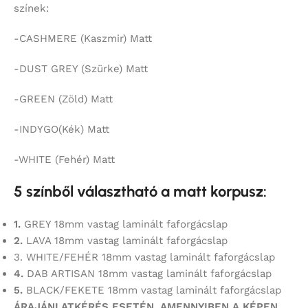
színek:
-CASHMERE (Kaszmir) Matt
-DUST GREY (Szürke) Matt
-GREEN (Zöld) Matt
-INDYGO(Kék) Matt
-WHITE (Fehér) Matt
5 színből választható a matt korpusz:
1.
GREY 18mm vastag laminált faforgácslap
2.
LAVA 18mm vastag laminált faforgácslap
3. WHITE/FEHÉR 18mm vastag laminált faforgácslap
4.
DAB ARTISAN 18mm vastag laminált faforgácslap
5.
BLACK/FEKETE 18mm vastag laminált faforgácslap
ÁRAJÁNLATKÉRÉS ESETÉN, AMENNYIBEN A KÉPEN