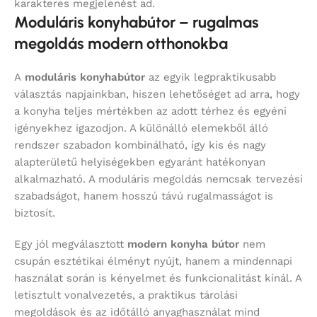
karakteres megjelenést ad.
Moduláris konyhabútor – rugalmas
megoldás modern otthonokba
A
moduláris konyhabútor
az egyik legpraktikusabb
választás napjainkban, hiszen lehetőséget ad arra, hogy
a konyha teljes mértékben az adott térhez és egyéni
igényekhez igazodjon. A különálló elemekből álló
rendszer szabadon kombinálható, így kis és nagy
alapterületű helyiségekben egyaránt hatékonyan
alkalmazható. A moduláris megoldás nemcsak tervezési
szabadságot, hanem hosszú távú rugalmasságot is
biztosít.
Egy jól megválasztott
modern konyha bútor
nem
csupán esztétikai élményt nyújt, hanem a mindennapi
használat során is kényelmet és funkcionalitást kínál. A
letisztult vonalvezetés, a praktikus tárolási
megoldások és az időtálló anyaghasználat mind