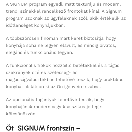
A SIGNUM program egyedi, matt textúrájú és modern,
trendi színekkel rendelkező frontokat kínál. A Signum
program azoknak az ügyfeleknek szól, akik értékelik az
időtlenséget konyhájukban.
A többszörösen finoman mart keret biztosítja, hogy
konyhája soha ne legyen elavult, és mindig divatos,
elegáns és funkcionális legyen.
A funkcionális fiókok hozzáillő betétekkel és a tágas
szekrények széles szélesség- és
magasságválasztékban lehetővé teszik, hogy praktikus
konyhát alakítson ki az Ön igényeire szabva.
Az opcionális fogantyúk lehetővé teszik, hogy
konyhájának modern vagy klasszikus jelleget
kölcsönözzön.
Öt SIGNUM frontszín –