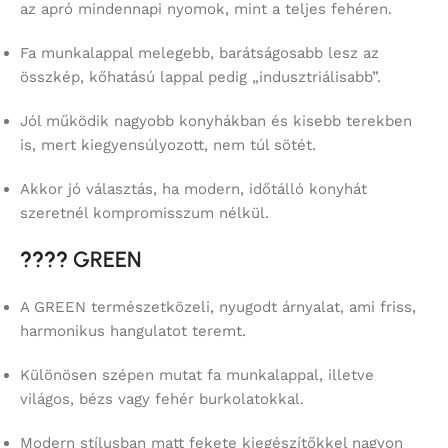
az apró mindennapi nyomok, mint a teljes fehéren.
Fa munkalappal melegebb, barátságosabb lesz az
összkép, kőhatású lappal pedig „indusztriálisabb”.
Jól működik nagyobb konyhákban és kisebb terekben
is, mert kiegyensúlyozott, nem túl sötét.
Akkor jó választás, ha modern, időtálló konyhát
szeretnél kompromisszum nélkül.
????
GREEN
A GREEN természetközeli, nyugodt árnyalat, ami friss,
harmonikus hangulatot teremt.
Különösen szépen mutat fa munkalappal, illetve
világos, bézs vagy fehér burkolatokkal.
Modern stílusban matt fekete kiegészítőkkel nagyon