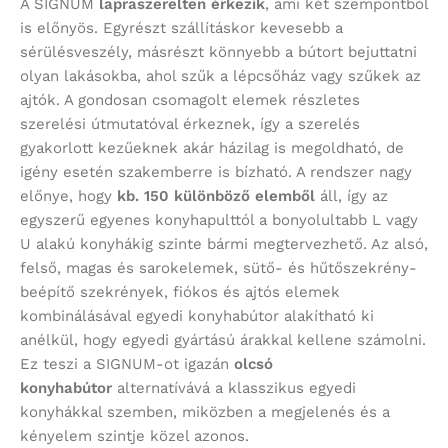
A SIGNUM
lapraszerelten érkezik
, ami két szempontból
is előnyös. Egyrészt szállításkor kevesebb a
sérülésveszély, másrészt könnyebb a bútort bejuttatni
olyan lakásokba, ahol szűk a lépcsőház vagy szűkek az
ajtók. A gondosan csomagolt elemek részletes
szerelési útmutatóval érkeznek, így a szerelés
gyakorlott kezűeknek akár házilag is megoldható, de
igény esetén szakemberre is bízható. A rendszer nagy
előnye, hogy
kb. 150 különböző elemből
áll, így az
egyszerű egyenes konyhapulttól a bonyolultabb L vagy
U alakú konyhákig szinte bármi megtervezhető. Az alsó,
felső, magas és sarokelemek, sütő- és hűtőszekrény-
beépítő szekrények, fiókos és ajtós elemek
kombinálásával egyedi konyhabútor alakítható ki
anélkül, hogy egyedi gyártású árakkal kellene számolni.
Ez teszi a SIGNUM-ot igazán
olcsó
konyhabútor
alternatívává a klasszikus egyedi
konyhákkal szemben, miközben a megjelenés és a
kényelem szintje közel azonos.