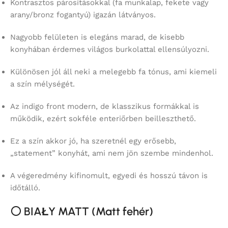
Kontrasztos párosításokkal (fa munkalap, fekete vagy
arany/bronz fogantyú) igazán látványos.
Nagyobb felületen is elegáns marad, de kisebb
konyhában érdemes világos burkolattal ellensúlyozni.
Különösen jól áll neki a melegebb fa tónus, ami kiemeli
a szín mélységét.
Az indigo front modern, de klasszikus formákkal is
működik, ezért sokféle enteriőrben beilleszthető.
Ez a szín akkor jó, ha szeretnél egy erősebb,
„statement” konyhát, ami nem jön szembe mindenhol.
A végeredmény kifinomult, egyedi és hosszú távon is
időtálló.
⚪
BIAŁY MATT (Matt fehér)