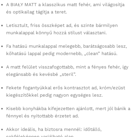
A BIAŁY MATT a klasszikus matt fehér, ami világosítja
és optikailag tágítja a teret.
Letisztult, friss összképet ad, és szinte bármilyen
munkalappal könnyű hozzá stílust választani.
Fa hatású munkalappal melegebb, barátságosabb lesz,
kőhatású lappal pedig modernebb, „clean” hatású.
A matt felület visszafogottabb, mint a fényes fehér, így
elegánsabb és kevésbé „steril”.
Fekete fogantyúkkal erős kontrasztot ad, króm/ezüst
kiegészítőkkel pedig nagyon egységes lesz.
Kisebb konyhákba kifejezetten ajánlott, mert jól bánik a
fénnyel és nyitottabb érzetet ad.
Akkor ideális, ha biztosra mennél: időtálló,
sokféleképpen variálható alap.