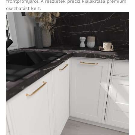
frontprofiljáról. A részletek precíz kialakítása prémium
összhatást kelt.