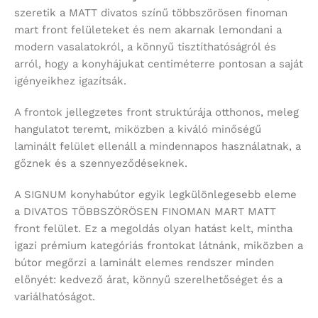
szeretik a MATT divatos színű többszörösen finoman
mart front felületeket és nem akarnak lemondani a
modern vasalatokról, a könnyű tisztíthatóságról és
arról, hogy a konyhájukat centiméterre pontosan a saját
igényeikhez igazítsák.
A frontok jellegzetes front struktúrája otthonos, meleg
hangulatot teremt, miközben a kiváló minőségű
laminált felület ellenáll a mindennapos használatnak, a
gőznek és a szennyeződéseknek.
A SIGNUM konyhabútor egyik legkülönlegesebb eleme
a DIVATOS TÖBBSZÖRÖSEN FINOMAN MART MATT
front felület. Ez a megoldás olyan hatást kelt, mintha
igazi prémium kategóriás frontokat látnánk, miközben a
bútor megőrzi a laminált elemes rendszer minden
előnyét: kedvező árat, könnyű szerelhetőséget és a
variálhatóságot.