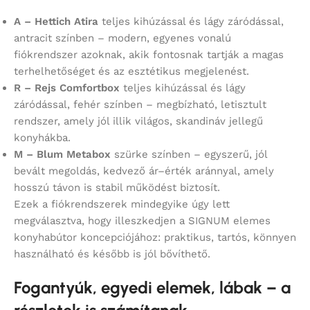
A – Hettich Atira
teljes kihúzással és lágy záródással,
antracit színben – modern, egyenes vonalú
fiókrendszer azoknak, akik fontosnak tartják a magas
terhelhetőséget és az esztétikus megjelenést.
R – Rejs Comfortbox
teljes kihúzással és lágy
záródással, fehér színben – megbízható, letisztult
rendszer, amely jól illik világos, skandináv jellegű
konyhákba.
M – Blum Metabox
szürke színben – egyszerű, jól
bevált megoldás, kedvező ár–érték aránnyal, amely
hosszú távon is stabil működést biztosít.
Ezek a fiókrendszerek mindegyike úgy lett
megválasztva, hogy illeszkedjen a SIGNUM elemes
konyhabútor koncepciójához: praktikus, tartós, könnyen
használható és később is jól bővíthető.
Fogantyúk, egyedi elemek, lábak – a