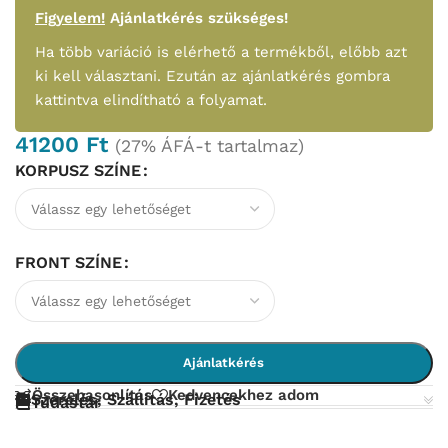
Figyelem!
Ajánlatkérés szükséges!
Ha több variáció is elérhető a termékből, előbb azt
ki kell választani. Ezután az ajánlatkérés gombra
kattintva elindítható a folyamat.
41200
Ft
(27% ÁFÁ-t tartalmaz)
KORPUSZ SZÍNE
FRONT SZÍNE
Ajánlatkérés
Összehasonlítás
Kedvencekhez adom
Szerelés, Szállítás, Fizetés
Tudástár