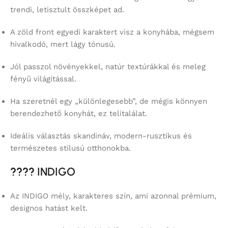
trendi, letisztult összképet ad.
A zöld front egyedi karaktert visz a konyhába, mégsem
hivalkodó, mert lágy tónusú.
Jól passzol növényekkel, natúr textúrákkal és meleg
fényű világítással.
Ha szeretnél egy „különlegesebb”, de mégis könnyen
berendezhető konyhát, ez telitalálat.
Ideális választás skandináv, modern-rusztikus és
természetes stílusú otthonokba.
????
INDIGO
Az INDIGO mély, karakteres szín, ami azonnal prémium,
designos hatást kelt.