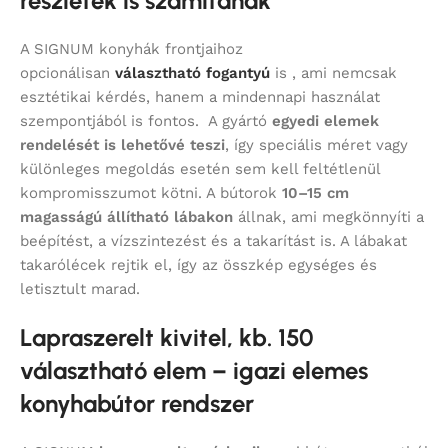
részletek is számítanak
A SIGNUM konyhák frontjaihoz
opcionálisan
választható fogantyú
is , ami nemcsak
esztétikai kérdés, hanem a mindennapi használat
szempontjából is fontos. A gyártó
egyedi elemek
rendelését is lehetővé teszi
, így speciális méret vagy
különleges megoldás esetén sem kell feltétlenül
kompromisszumot kötni. A bútorok
10–15 cm
magasságú állítható lábakon
állnak, ami megkönnyíti a
beépítést, a vízszintezést és a takarítást is. A lábakat
takarólécek rejtik el, így az összkép egységes és
letisztult marad.
Lapraszerelt kivitel, kb. 150
választható elem – igazi elemes
konyhabútor rendszer