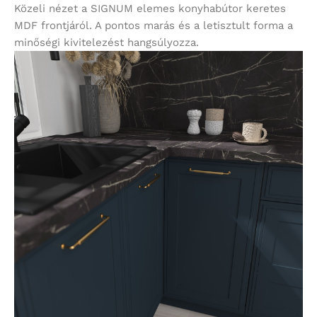
Közeli nézet a SIGNUM elemes konyhabútor keretes
MDF frontjáról. A pontos marás és a letisztult forma a
minőségi kivitelezést hangsúlyozza.