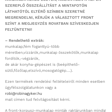
SZEREPLŐ ÖSSZEÁLLÍTÁST
A MINTAFOTÓN
LÁTHATÓTÓL ELTÉRŐ SZÍNBEN SZERETNÉ
MEGRENDELNI,
KÉRJÜK A VÁLASZTOTT FRONT
SZÍNT
A MEGJEGYZÉS ROVATBAN SZÍVESKEDJEN
FELTÜNTETNI!
– Rendelhető extrák:
munkalap,fém foganttyú-több
méretben,vízzárók,munkalap összekötők,munkalap
fordítók,-végzárók,
de akár konyha-gépészet is (beépíthető-
sütő,főzőlap,elszívó,mosogatógép….).
Ezen termékek rendelési feltételeiről minden esetben
ügyfélszolgálatunkon vagy a
robi@robinagyker.hu
mail címen tud felvilágosítást kérni.
A front-korpusz-munkalap minták raktárunkban mindig