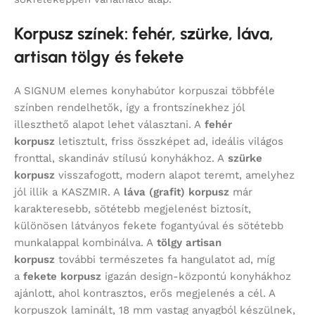
Korpusz színek: fehér, szürke, láva,
artisan tölgy és fekete
A SIGNUM elemes konyhabútor korpuszai többféle
színben rendelhetők, így a frontszínekhez jól
illeszthető alapot lehet választani. A
fehér
korpusz
letisztult, friss összképet ad, ideális világos
fronttal, skandináv stílusú konyhákhoz. A
szürke
korpusz
visszafogott, modern alapot teremt, amelyhez
jól illik a KASZMIR. A
láva (grafit) korpusz
már
karakteresebb, sötétebb megjelenést biztosít,
különösen látványos fekete fogantyúval és sötétebb
munkalappal kombinálva. A
tölgy artisan
korpusz
további természetes fa hangulatot ad, míg
a
fekete korpusz
igazán design-központú konyhákhoz
ajánlott, ahol kontrasztos, erős megjelenés a cél. A
korpuszok laminált, 18 mm vastag anyagból készülnek,