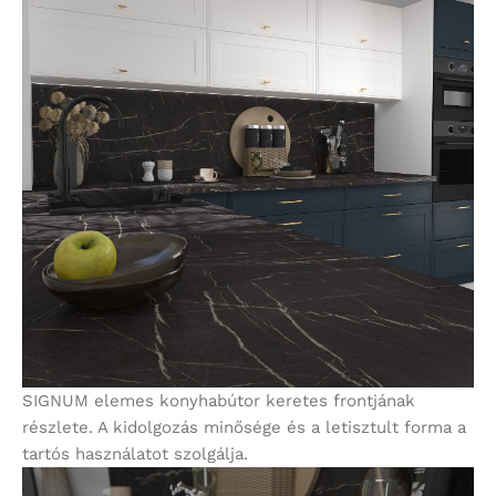
SIGNUM elemes konyhabútor keretes frontjának
részlete. A kidolgozás minősége és a letisztult forma a
tartós használatot szolgálja.