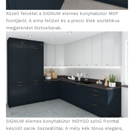
Közeli felvétel a SIGNUM elemes konyhabútor MDF
frontjáról. A sima felület és a precíz élek esztétikus
megjelenést biztosítanak.
SIGNUM elemes konyhabútor INDYGO színű fronttal
készült sarok összeállítás. A mély kék tónus elegáns,