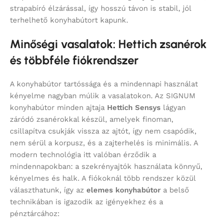
strapabíró élzárással, így hosszú távon is stabil, jól
terhelhető konyhabútort kapunk.
Minőségi vasalatok: Hettich zsanérok
és többféle fiókrendszer
A konyhabútor tartóssága és a mindennapi használat
kényelme nagyban múlik a vasalatokon. Az SIGNUM
konyhabútor minden ajtaja
Hettich Sensys
lágyan
záródó zsanérokkal készül, amelyek finoman,
csillapítva csukják vissza az ajtót, így nem csapódik,
nem sérül a korpusz, és a zajterhelés is minimális. A
modern technológia itt valóban érződik a
mindennapokban: a szekrényajtók használata könnyű,
kényelmes és halk. A fiókoknál több rendszer közül
választhatunk, így az
elemes konyhabútor
a belső
technikában is igazodik az igényekhez és a
pénztárcához: