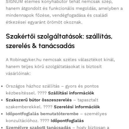
SIGNUM elemes konyhabútor tehát nemcsak szép,
hanem átgondolt és funkcionális megoldás, amelyben a
mindennapok főzése, vendégfogadása és családi
étkezései egyaránt örömöt okoznak.
Szakértői szolgáltatások: szállítás,
szerelés & tanácsadás
A Robinagyker.hu nemcsak széles választékot kínál,
hanem teljes körű szolgáltatásokat is biztosít
vásárlóinak:
Országos házhoz szállítás – gyors és pontos
kézbesítéssel. ????
Szállítási információk
Szakszerű bútor összeszerelés
– tapasztalt
szakemberekkel. ????
Szerelési információk
Időpontfoglalás bemutatóterembe
– személyes
konzultációhoz. ????
Időpontfoglalás
Személyre szabott tanácsadás
– hogy biztosan a