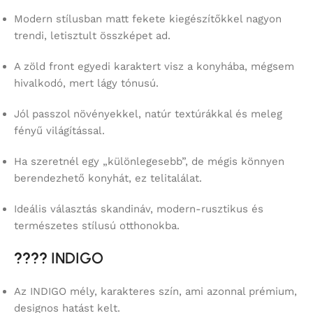
Modern stílusban matt fekete kiegészítőkkel nagyon
trendi, letisztult összképet ad.
A zöld front egyedi karaktert visz a konyhába, mégsem
hivalkodó, mert lágy tónusú.
Jól passzol növényekkel, natúr textúrákkal és meleg
fényű világítással.
Ha szeretnél egy „különlegesebb”, de mégis könnyen
berendezhető konyhát, ez telitalálat.
Ideális választás skandináv, modern-rusztikus és
természetes stílusú otthonokba.
????
INDIGO
Az INDIGO mély, karakteres szín, ami azonnal prémium,
designos hatást kelt.