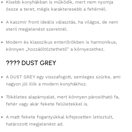
Kisebb konyhákban is működik, mert nem nyomja
össze a teret, mégis karakteresebb a fehérnél.
A kaszmir front ideális választás, ha világos, de nem
steril megjelenést szeretnél.
Modern és klasszikus enteriőrökben is harmonikus,
könnyen „hozzáöltöztethető” a környezethez.
????
DUST GREY
A DUST GREY egy visszafogott, semleges szürke, ami
nagyon jól illik a modern konyhákhoz.
Tökéletes alapárnyalat, mert könnyen párosítható fa,
fehér vagy akár fekete felületekkel is.
A matt fekete fogantyúkkal kifejezetten letisztult,
határozott megjelenést ad.