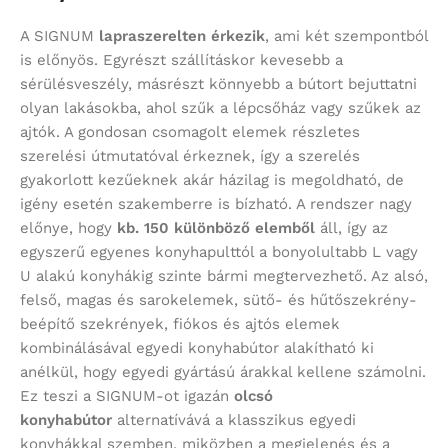
A SIGNUM
lapraszerelten érkezik
, ami két szempontból
is előnyös. Egyrészt szállításkor kevesebb a
sérülésveszély, másrészt könnyebb a bútort bejuttatni
olyan lakásokba, ahol szűk a lépcsőház vagy szűkek az
ajtók. A gondosan csomagolt elemek részletes
szerelési útmutatóval érkeznek, így a szerelés
gyakorlott kezűeknek akár házilag is megoldható, de
igény esetén szakemberre is bízható. A rendszer nagy
előnye, hogy
kb. 150 különböző elemből
áll, így az
egyszerű egyenes konyhapulttól a bonyolultabb L vagy
U alakú konyhákig szinte bármi megtervezhető. Az alsó,
felső, magas és sarokelemek, sütő- és hűtőszekrény-
beépítő szekrények, fiókos és ajtós elemek
kombinálásával egyedi konyhabútor alakítható ki
anélkül, hogy egyedi gyártású árakkal kellene számolni.
Ez teszi a SIGNUM-ot igazán
olcsó
konyhabútor
alternatívává a klasszikus egyedi
konyhákkal szemben, miközben a megjelenés és a