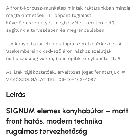
A front-korpusz-munkalap minták raktárunkban mindig
megtekinthetőek ill. időpont foglalást
követően személyes megbeszélés keretén belül
segítünk a tervezésben és megrendelésben.
– A konyhabútor elemek lapra szerelve érkeznek #
Szakembereink kedvező áron házhoz szállítják,
és ha szükség van rá, be is építik konyhabútorát. #
Az árak tájékoztatóak, árváltozás jogát fenntartjuk. #
VEVŐSZOLGÁLAT TEL :06-20-463-4097
Leírás
SIGNUM elemes konyhabútor – matt
front hatás, modern technika,
rugalmas tervezhetőség