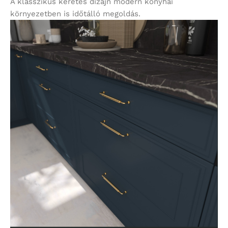
A klasszikus keretes dizájn modern konyhai
környezetben is időtálló megoldás.