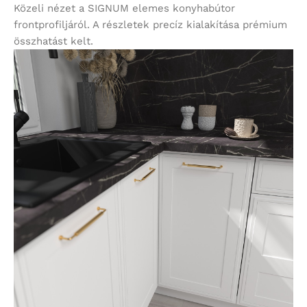
Közeli nézet a SIGNUM elemes konyhabútor
frontprofiljáról. A részletek precíz kialakítása prémium
összhatást kelt.