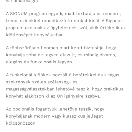
variálhatóságot.
A SIGNUM program egyedi, matt textúrájú és modern,
trendi színekkel rendelkező frontokat kínál. A Signum
program azoknak az ügyfeleknek szól, akik értékelik az
időtlenséget konyhájukban.
A többszörösen finoman mart keret biztosítja, hogy
konyhája soha ne legyen elavult, és mindig divatos,
elegáns és funkcionális legyen.
A funkcionális fiókok hozzáillő betétekkel és a tágas
szekrények széles szélesség- és
magasságválasztékban lehetővé teszik, hogy praktikus
konyhát alakítson ki az Ön igényeire szabva.
Az opcionális fogantyúk lehetővé teszik, hogy
konyhájának modern vagy klasszikus jelleget
kölcsönözzön.