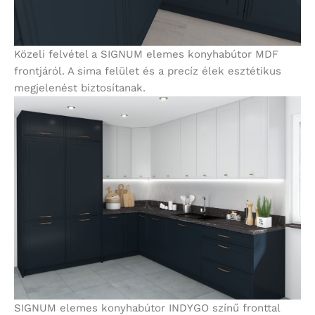
Közeli felvétel a SIGNUM elemes konyhabútor MDF
frontjáról. A sima felület és a precíz élek esztétikus
megjelenést biztosítanak.
SIGNUM elemes konyhabútor INDYGO színű fronttal