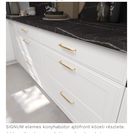
SIGNUM elemes konyhabútor ajtófront közeli részlete.