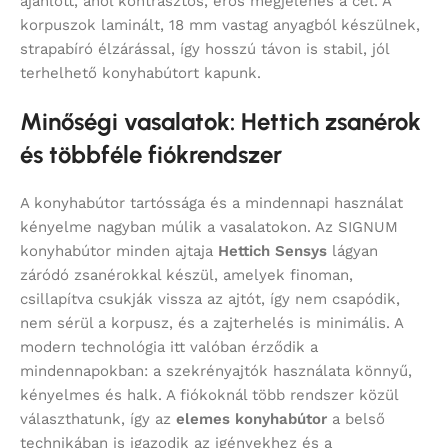
ajánlott, ahol kontrasztos, erős megjelenés a cél. A
korpuszok laminált, 18 mm vastag anyagból készülnek,
strapabíró élzárással, így hosszú távon is stabil, jól
terhelhető konyhabútort kapunk.
Minőségi vasalatok: Hettich zsanérok
és többféle fiókrendszer
A konyhabútor tartóssága és a mindennapi használat
kényelme nagyban múlik a vasalatokon. Az SIGNUM
konyhabútor minden ajtaja
Hettich Sensys
lágyan
záródó zsanérokkal készül, amelyek finoman,
csillapítva csukják vissza az ajtót, így nem csapódik,
nem sérül a korpusz, és a zajterhelés is minimális. A
modern technológia itt valóban érződik a
mindennapokban: a szekrényajtók használata könnyű,
kényelmes és halk. A fiókoknál több rendszer közül
választhatunk, így az
elemes konyhabútor
a belső
technikában is igazodik az igényekhez és a