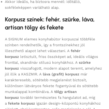
Akkor ideális, ha biztosra mennél: időtálló,
sokféleképpen variálható alap.
Korpusz színek: fehér, szürke, láva,
artisan tölgy és fekete
A SIGNUM elemes konyhabútor korpuszai többféle
színben rendelhetők, így a frontszínekhez jól
illeszthető alapot lehet választani. A
fehér
korpusz
letisztult, friss összképet ad, ideális világos
fronttal, skandináv stílusú konyhákhoz. A
szürke
korpusz
visszafogott, modern alapot teremt, amelyhez
jól illik a KASZMIR. A
láva (grafit) korpusz
már
karakteresebb, sötétebb megjelenést biztosít,
különösen látványos fekete fogantyúval és sötétebb
munkalappal kombinálva. A
tölgy artisan
korpusz
további természetes fa hangulatot ad, míg
a
fekete korpusz
igazán design-központú konyhákhoz