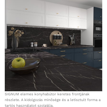
SIGNUM elemes konyhabútor keretes frontjának
részlete. A kidolgozás minősége és a letisztult forma a
tartós használatot szolgálja.