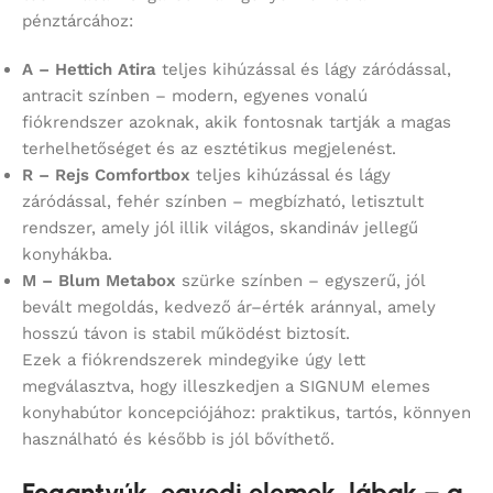
pénztárcához:
A – Hettich Atira
teljes kihúzással és lágy záródással,
antracit színben – modern, egyenes vonalú
fiókrendszer azoknak, akik fontosnak tartják a magas
terhelhetőséget és az esztétikus megjelenést.
R – Rejs Comfortbox
teljes kihúzással és lágy
záródással, fehér színben – megbízható, letisztult
rendszer, amely jól illik világos, skandináv jellegű
konyhákba.
M – Blum Metabox
szürke színben – egyszerű, jól
bevált megoldás, kedvező ár–érték aránnyal, amely
hosszú távon is stabil működést biztosít.
Ezek a fiókrendszerek mindegyike úgy lett
megválasztva, hogy illeszkedjen a SIGNUM elemes
konyhabútor koncepciójához: praktikus, tartós, könnyen
használható és később is jól bővíthető.
Fogantyúk, egyedi elemek, lábak – a