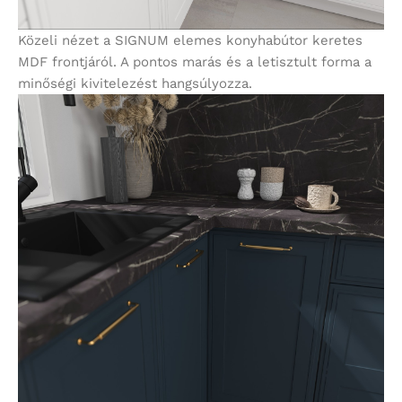
Közeli nézet a SIGNUM elemes konyhabútor keretes
MDF frontjáról. A pontos marás és a letisztult forma a
minőségi kivitelezést hangsúlyozza.