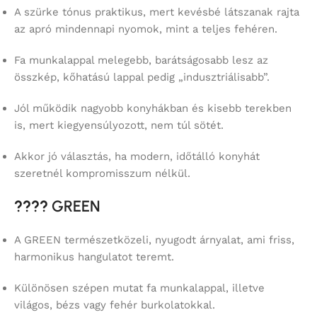
A szürke tónus praktikus, mert kevésbé látszanak rajta
az apró mindennapi nyomok, mint a teljes fehéren.
Fa munkalappal melegebb, barátságosabb lesz az
összkép, kőhatású lappal pedig „indusztriálisabb”.
Jól működik nagyobb konyhákban és kisebb terekben
is, mert kiegyensúlyozott, nem túl sötét.
Akkor jó választás, ha modern, időtálló konyhát
szeretnél kompromisszum nélkül.
????
GREEN
A GREEN természetközeli, nyugodt árnyalat, ami friss,
harmonikus hangulatot teremt.
Különösen szépen mutat fa munkalappal, illetve
világos, bézs vagy fehér burkolatokkal.