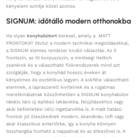
kényelem szintje közel azonos.
SIGNUM: időtálló modern otthonokba
Ha olyan
konyhabútort
keresel, amely a MATT
FRONTOKAT ötvözi a modern technikai megoldásokkal,
a SIGNUM elemes rendszer kiváló választás. Az 5
frontszín, az öt korpuszszín, a minőségi Hettich
zsanérok és a választható fiókrendszerek mind azt
szolgálják, hogy a konyhád hosszú éveken át
kényelmes és esztétikus legyen. A sokféle választható
elemnek, a lapraszerelt kivitelnek és a rugalmas
méretkínálatnak köszönhetően a SIGNUM konyhabútor
ideális társ új építésű lakásokba, felújításokhoz vagy
akár befektetési célú ingatlanokba is. A matt hatású
frontok jól illeszkednek modern, skandináv, loft vagy
akár klasszikus enteriőrbe, így a konyha könnyen
összhangba hozható a nappalival és az étkezővel is. A