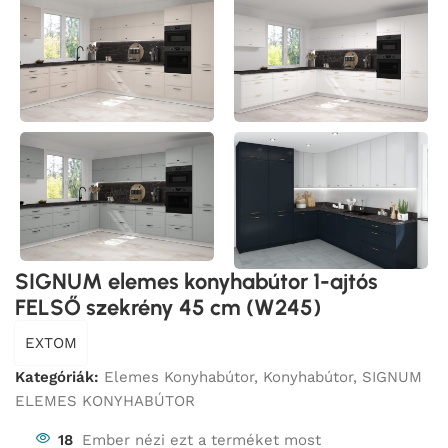
SIGNUM elemes konyhabútor 1-ajtós
FELSŐ szekrény 45 cm (W245)
EXTOM
Kategóriák:
Elemes Konyhabútor
,
Konyhabútor
,
SIGNUM
ELEMES KONYHABÚTOR
18
Ember nézi ezt a terméket most