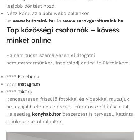
legjobb döntést hozd.
Nézz körül az alábbi weboldalainkon
is:
www.butoraink.hu
és
www.sarokgarnituraink.hu
Top közösségi csatornák – kövess
minket online
Ha nem tudsz személyesen ellátogatni
bemutatótermünkbe, inspirálódj online felületeinken:
????
Facebook
????
Instagram
????
TikTok
Rendszeresen frissülő fotókkal és videókkal mutatjuk
be legújabb elemes előszoba bútor összeállításainkat.
Ha esetleg
konyhabútor
beszerzést is tervezel, kattints
a linkekre az oldalunkon.