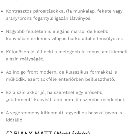
Kontrasztos párosításokkal (fa munkalap, fekete vagy
arany/bronz fogantyú) igazán látványos.
Nagyobb felületen is elegáns marad, de kisebb
konyhában érdemes világos burkolattal ellensúlyozni.
Különösen jól áll neki a melegebb fa tónus, ami kiemeli
a szín mélységét.
Az indigo front modern, de klasszikus formákkal is
működik, ezért sokféle enteriőrben beilleszthető.
Ez a szín akkor jó, ha szeretnél egy erősebb,
„statement” konyhát, ami nem jön szembe mindenhol.
A végeredmény kifinomult, egyedi és hosszú távon is
időtálló.
⚪
BIAŁY MATT (Matt fehér)