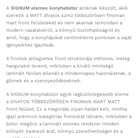
A
SIGNUM
elemes konyhabútor
azoknak készült, akik
szeretik a MATT divatos színű többszörösen finoman
mart front felületeket és nem akarnak lemondani a
modern vasalatokról, a könnyű tisztíthatóságról és
arról, hogy a konyhájukat centiméterre pontosan a saját
igényeikhez igazítsák.
A frontok jellegzetes front struktúrája otthonos, meleg
hangulatot teremt, miközben a kiváló minőségű
laminált felület ellenáll a mindennapos használatnak, a
gőznek és a szennyeződéseknek.
A SIGNUM konyhabútor egyik legkülönlegesebb eleme
a DIVATOS TÖBBSZÖRÖSEN FINOMAN MART MATT
front felület. Ez a megoldás olyan hatást kelt, mintha
igazi prémium kategóriás frontokat látnánk, miközben a
bútor megőrzi a laminált elemes rendszer minden
előnyét: kedvező árat, könnyű szerelhetőséget és a