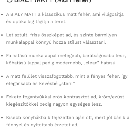
A BIAŁY MATT a klasszikus matt fehér, ami világosítja
és optikailag tágítja a teret.
Letisztult, friss összképet ad, és szinte bármilyen
munkalappal könnyű hozzá stílust választani.
Fa hatású munkalappal melegebb, barátságosabb lesz,
kőhatású lappal pedig modernebb, „clean” hatású.
A matt felület visszafogottabb, mint a fényes fehér, így
elegánsabb és kevésbé „steril”.
Fekete fogantyúkkal erős kontrasztot ad, króm/ezüst
kiegészítőkkel pedig nagyon egységes lesz.
Kisebb konyhákba kifejezetten ajánlott, mert jól bánik a
fénnyel és nyitottabb érzetet ad.