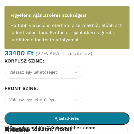
Figyelem!
Ajánlatkérés szükséges!
Ha több variáció is elérhető a termékből, előbb azt
ki kell választani. Ezután az ajánlatkérés gombra
kattintva elindítható a folyamat.
33400
Ft
(27% ÁFÁ-t tartalmaz)
KORPUSZ SZÍNE
FRONT SZÍNE
Ajánlatkérés
Összehasonlítás
Kedvencekhez adom
Szerelés, Szállítás, Fizetés
Tudástár