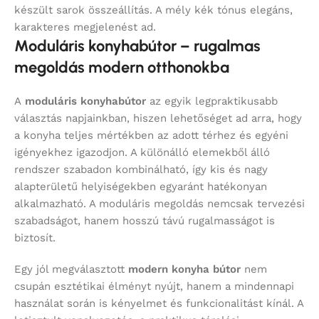
készült sarok összeállítás. A mély kék tónus elegáns,
karakteres megjelenést ad.
Moduláris konyhabútor – rugalmas
megoldás modern otthonokba
A
moduláris konyhabútor
az egyik legpraktikusabb
választás napjainkban, hiszen lehetőséget ad arra, hogy
a konyha teljes mértékben az adott térhez és egyéni
igényekhez igazodjon. A különálló elemekből álló
rendszer szabadon kombinálható, így kis és nagy
alapterületű helyiségekben egyaránt hatékonyan
alkalmazható. A moduláris megoldás nemcsak tervezési
szabadságot, hanem hosszú távú rugalmasságot is
biztosít.
Egy jól megválasztott
modern konyha bútor
nem
csupán esztétikai élményt nyújt, hanem a mindennapi
használat során is kényelmet és funkcionalitást kínál. A