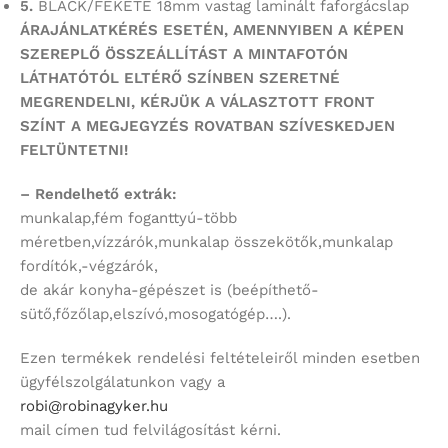
5.
BLACK/FEKETE 18mm vastag laminált faforgácslap
ÁRAJÁNLATKÉRÉS ESETÉN, AMENNYIBEN A KÉPEN
SZEREPLŐ ÖSSZEÁLLÍTÁST
A MINTAFOTÓN
LÁTHATÓTÓL ELTÉRŐ SZÍNBEN SZERETNÉ
MEGRENDELNI,
KÉRJÜK A VÁLASZTOTT FRONT
SZÍNT
A MEGJEGYZÉS ROVATBAN SZÍVESKEDJEN
FELTÜNTETNI!
– Rendelhető extrák:
munkalap,fém foganttyú-több
méretben,vízzárók,munkalap összekötők,munkalap
fordítók,-végzárók,
de akár konyha-gépészet is (beépíthető-
sütő,főzőlap,elszívó,mosogatógép….).
Ezen termékek rendelési feltételeiről minden esetben
ügyfélszolgálatunkon vagy a
robi@robinagyker.hu
mail címen tud felvilágosítást kérni.