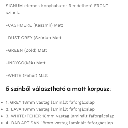
SIGNUM elemes konyhabútor Rendelhető FRONT
színek:
-CASHMERE (Kaszmir) Matt
-DUST GREY (Szürke) Matt
-GREEN (Zöld) Matt
-INDYGO(Kék) Matt
-WHITE (Fehér) Matt
5 színből választható a matt korpusz:
1.
GREY 18mm vastag laminált faforgácslap
2.
LAVA 18mm vastag laminált faforgácslap
3. WHITE/FEHÉR 18mm vastag laminált faforgácslap
4.
DAB ARTISAN 18mm vastag laminált faforgácslap