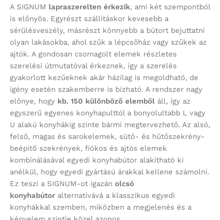
A SIGNUM
lapraszerelten érkezik
, ami két szempontból
is előnyös. Egyrészt szállításkor kevesebb a
sérülésveszély, másrészt könnyebb a bútort bejuttatni
olyan lakásokba, ahol szűk a lépcsőház vagy szűkek az
ajtók. A gondosan csomagolt elemek részletes
szerelési útmutatóval érkeznek, így a szerelés
gyakorlott kezűeknek akár házilag is megoldható, de
igény esetén szakemberre is bízható. A rendszer nagy
előnye, hogy
kb. 150 különböző elemből
áll, így az
egyszerű egyenes konyhapulttól a bonyolultabb L vagy
U alakú konyhákig szinte bármi megtervezhető. Az alsó,
felső, magas és sarokelemek, sütő- és hűtőszekrény-
beépítő szekrények, fiókos és ajtós elemek
kombinálásával egyedi konyhabútor alakítható ki
anélkül, hogy egyedi gyártású árakkal kellene számolni.
Ez teszi a SIGNUM-ot igazán
olcsó
konyhabútor
alternatívává a klasszikus egyedi
konyhákkal szemben, miközben a megjelenés és a
kényelem szintje közel azonos.