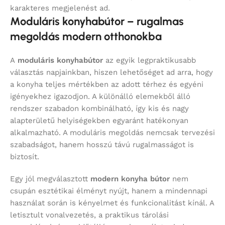
karakteres megjelenést ad.
Moduláris konyhabútor – rugalmas
megoldás modern otthonokba
A
moduláris konyhabútor
az egyik legpraktikusabb
választás napjainkban, hiszen lehetőséget ad arra, hogy
a konyha teljes mértékben az adott térhez és egyéni
igényekhez igazodjon. A különálló elemekből álló
rendszer szabadon kombinálható, így kis és nagy
alapterületű helyiségekben egyaránt hatékonyan
alkalmazható. A moduláris megoldás nemcsak tervezési
szabadságot, hanem hosszú távú rugalmasságot is
biztosít.
Egy jól megválasztott
modern konyha bútor
nem
csupán esztétikai élményt nyújt, hanem a mindennapi
használat során is kényelmet és funkcionalitást kínál. A
letisztult vonalvezetés, a praktikus tárolási