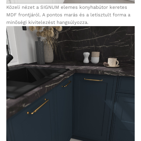
Közeli nézet a SIGNUM elemes konyhabútor keretes
MDF frontjáról. A pontos marás és a letisztult forma a
minőségi kivitelezést hangsúlyozza.