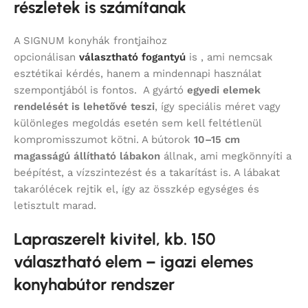
részletek is számítanak
A SIGNUM konyhák frontjaihoz
opcionálisan
választható fogantyú
is , ami nemcsak
esztétikai kérdés, hanem a mindennapi használat
szempontjából is fontos. A gyártó
egyedi elemek
rendelését is lehetővé teszi
, így speciális méret vagy
különleges megoldás esetén sem kell feltétlenül
kompromisszumot kötni. A bútorok
10–15 cm
magasságú állítható lábakon
állnak, ami megkönnyíti a
beépítést, a vízszintezést és a takarítást is. A lábakat
takarólécek rejtik el, így az összkép egységes és
letisztult marad.
Lapraszerelt kivitel, kb. 150
választható elem – igazi elemes
konyhabútor rendszer