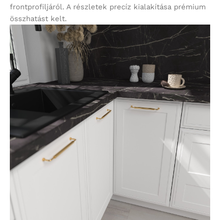
frontprofiljáról. A részletek precíz kialakítása prémium
összhatást kelt.