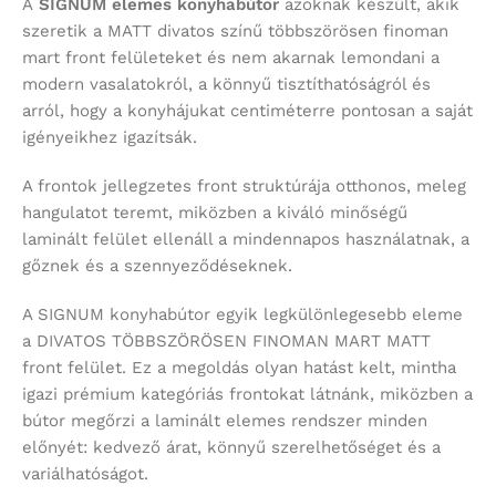
A
SIGNUM
elemes konyhabútor
azoknak készült, akik
szeretik a MATT divatos színű többszörösen finoman
mart front felületeket és nem akarnak lemondani a
modern vasalatokról, a könnyű tisztíthatóságról és
arról, hogy a konyhájukat centiméterre pontosan a saját
igényeikhez igazítsák.
A frontok jellegzetes front struktúrája otthonos, meleg
hangulatot teremt, miközben a kiváló minőségű
laminált felület ellenáll a mindennapos használatnak, a
gőznek és a szennyeződéseknek.
A SIGNUM konyhabútor egyik legkülönlegesebb eleme
a DIVATOS TÖBBSZÖRÖSEN FINOMAN MART MATT
front felület. Ez a megoldás olyan hatást kelt, mintha
igazi prémium kategóriás frontokat látnánk, miközben a
bútor megőrzi a laminált elemes rendszer minden
előnyét: kedvező árat, könnyű szerelhetőséget és a
variálhatóságot.