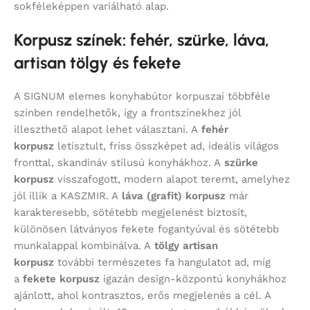
sokféleképpen variálható alap.
Korpusz színek: fehér, szürke, láva,
artisan tölgy és fekete
A SIGNUM elemes konyhabútor korpuszai többféle
színben rendelhetők, így a frontszínekhez jól
illeszthető alapot lehet választani. A
fehér
korpusz
letisztult, friss összképet ad, ideális világos
fronttal, skandináv stílusú konyhákhoz. A
szürke
korpusz
visszafogott, modern alapot teremt, amelyhez
jól illik a KASZMIR. A
láva (grafit) korpusz
már
karakteresebb, sötétebb megjelenést biztosít,
különösen látványos fekete fogantyúval és sötétebb
munkalappal kombinálva. A
tölgy artisan
korpusz
további természetes fa hangulatot ad, míg
a
fekete korpusz
igazán design-központú konyhákhoz
ajánlott, ahol kontrasztos, erős megjelenés a cél. A