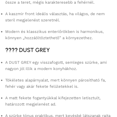
össze a teret, mégis karakteresebb a fehérnél.
A kaszmir front ideális választás, ha világos, de nem
steril megjelenést szeretnél.
Modern és klasszikus enteriőrökben is harmonikus,
könnyen „hozzáöltöztethető” a környezethez.
????
DUST GREY
A DUST GREY egy visszafogott, semleges szürke, ami
nagyon jól illik a modern konyhákhoz.
Tökéletes alapárnyalat, mert könnyen párosítható fa,
fehér vagy akár fekete felületekkel is.
A matt fekete fogantyúkkal kifejezetten letisztult,
határozott megjelenést ad.
A szürke tónus praktikus, mert kevésbé látszanak rajta