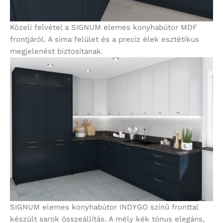
Közeli felvétel a SIGNUM elemes konyhabútor MDF
frontjáról. A sima felület és a precíz élek esztétikus
megjelenést biztosítanak.
SIGNUM elemes konyhabútor INDYGO színű fronttal
készült sarok összeállítás. A mély kék tónus elegáns,