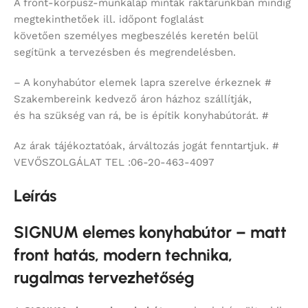
A front-korpusz-munkalap minták raktárunkban mindig
megtekinthetőek ill. időpont foglalást
követően személyes megbeszélés keretén belül
segítünk a tervezésben és megrendelésben.
– A konyhabútor elemek lapra szerelve érkeznek #
Szakembereink kedvező áron házhoz szállítják,
és ha szükség van rá, be is építik konyhabútorát. #
Az árak tájékoztatóak, árváltozás jogát fenntartjuk. #
VEVŐSZOLGÁLAT TEL :06-20-463-4097
Leírás
SIGNUM elemes konyhabútor – matt
front hatás, modern technika,
rugalmas tervezhetőség