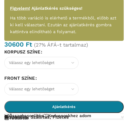
Figyelem!
Ajánlatkérés szükséges!
Ha több variáció is elérhető a termékből, előbb azt
ki kell választani. Ezután az ajánlatkérés gombra
kattintva elindítható a folyamat.
30600
Ft
(27% ÁFÁ-t tartalmaz)
KORPUSZ SZÍNE
FRONT SZÍNE
Ajánlatkérés
Összehasonlítás
Kedvencekhez adom
Szerelés, Szállítás, Fizetés
Tudástár