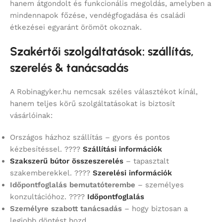
hanem átgondolt és funkcionális megoldás, amelyben a
mindennapok főzése, vendégfogadása és családi
étkezései egyaránt örömöt okoznak.
Szakértői szolgáltatások: szállítás,
szerelés & tanácsadás
A Robinagyker.hu nemcsak széles választékot kínál,
hanem teljes körű szolgáltatásokat is biztosít
vásárlóinak:
Országos házhoz szállítás – gyors és pontos
kézbesítéssel. ????
Szállítási információk
Szakszerű bútor összeszerelés
– tapasztalt
szakemberekkel. ????
Szerelési információk
Időpontfoglalás bemutatóterembe
– személyes
konzultációhoz. ????
Időpontfoglalás
Személyre szabott tanácsadás
– hogy biztosan a
legjobb döntést hozd.