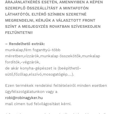
ÁRAJÁNLATKÉRÉS ESETÉN, AMENNYIBEN A KÉPEN
SZEREPLŐ ÖSSZEÁLLÍTÁST
A MINTAFOTÓN
LÁTHATÓTÓL ELTÉRŐ SZÍNBEN SZERETNÉ
MEGRENDELNI,
KÉRJÜK A VÁLASZTOTT FRONT
SZÍNT
A MEGJEGYZÉS ROVATBAN SZÍVESKEDJEN
FELTÜNTETNI!
– Rendelhető extrák:
munkalap,fém foganttyú-több
méretben,vízzárók,munkalap összekötők,munkalap
fordítók,-végzárók,
de akár konyha-gépészet is (beépíthető-
sütő,főzőlap,elszívó,mosogatógép….).
Ezen termékek rendelési feltételeiről minden esetben
ügyfélszolgálatunkon vagy a
robi@robinagyker.hu
mail címen tud felvilágosítást kérni.