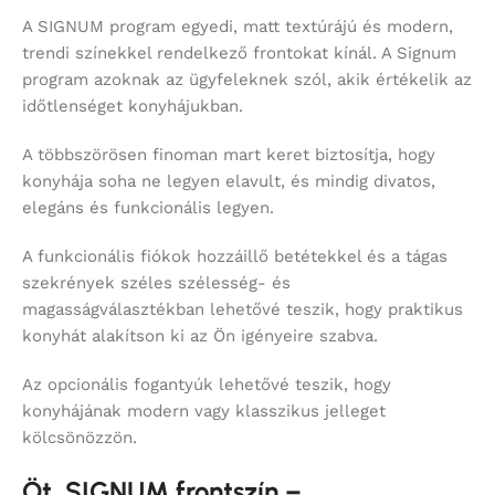
A SIGNUM program egyedi, matt textúrájú és modern,
trendi színekkel rendelkező frontokat kínál. A Signum
program azoknak az ügyfeleknek szól, akik értékelik az
időtlenséget konyhájukban.
A többszörösen finoman mart keret biztosítja, hogy
konyhája soha ne legyen elavult, és mindig divatos,
elegáns és funkcionális legyen.
A funkcionális fiókok hozzáillő betétekkel és a tágas
szekrények széles szélesség- és
magasságválasztékban lehetővé teszik, hogy praktikus
konyhát alakítson ki az Ön igényeire szabva.
Az opcionális fogantyúk lehetővé teszik, hogy
konyhájának modern vagy klasszikus jelleget
kölcsönözzön.
Öt SIGNUM frontszín –