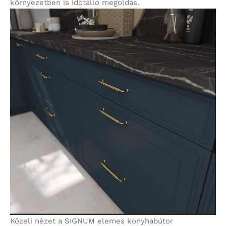
környezetben is időtálló megoldás.
Közeli nézet a SIGNUM elemes konyhabútor