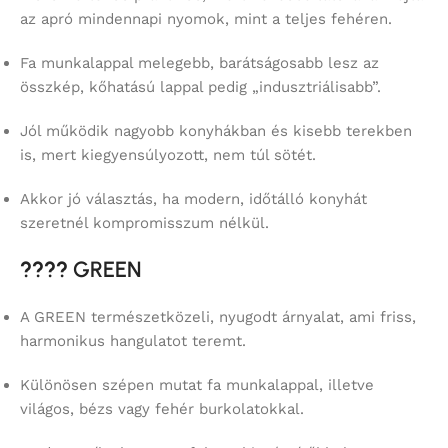
az apró mindennapi nyomok, mint a teljes fehéren.
Fa munkalappal melegebb, barátságosabb lesz az
összkép, kőhatású lappal pedig „indusztriálisabb”.
Jól működik nagyobb konyhákban és kisebb terekben
is, mert kiegyensúlyozott, nem túl sötét.
Akkor jó választás, ha modern, időtálló konyhát
szeretnél kompromisszum nélkül.
????
GREEN
A GREEN természetközeli, nyugodt árnyalat, ami friss,
harmonikus hangulatot teremt.
Különösen szépen mutat fa munkalappal, illetve
világos, bézs vagy fehér burkolatokkal.