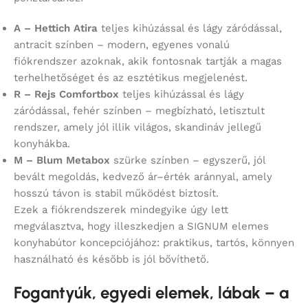
A – Hettich Atira
teljes kihúzással és lágy záródással,
antracit színben – modern, egyenes vonalú
fiókrendszer azoknak, akik fontosnak tartják a magas
terhelhetőséget és az esztétikus megjelenést.
R – Rejs Comfortbox
teljes kihúzással és lágy
záródással, fehér színben – megbízható, letisztult
rendszer, amely jól illik világos, skandináv jellegű
konyhákba.
M – Blum Metabox
szürke színben – egyszerű, jól
bevált megoldás, kedvező ár–érték aránnyal, amely
hosszú távon is stabil működést biztosít.
Ezek a fiókrendszerek mindegyike úgy lett
megválasztva, hogy illeszkedjen a SIGNUM elemes
konyhabútor koncepciójához: praktikus, tartós, könnyen
használható és később is jól bővíthető.
Fogantyúk, egyedi elemek, lábak – a