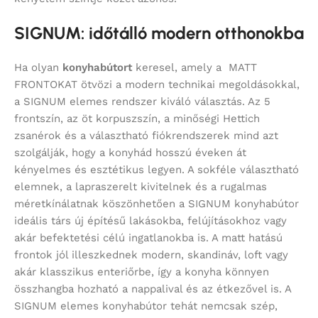
SIGNUM: időtálló modern otthonokba
Ha olyan
konyhabútort
keresel, amely a MATT
FRONTOKAT ötvözi a modern technikai megoldásokkal,
a SIGNUM elemes rendszer kiváló választás. Az 5
frontszín, az öt korpuszszín, a minőségi Hettich
zsanérok és a választható fiókrendszerek mind azt
szolgálják, hogy a konyhád hosszú éveken át
kényelmes és esztétikus legyen. A sokféle választható
elemnek, a lapraszerelt kivitelnek és a rugalmas
méretkínálatnak köszönhetően a SIGNUM konyhabútor
ideális társ új építésű lakásokba, felújításokhoz vagy
akár befektetési célú ingatlanokba is. A matt hatású
frontok jól illeszkednek modern, skandináv, loft vagy
akár klasszikus enteriőrbe, így a konyha könnyen
összhangba hozható a nappalival és az étkezővel is. A
SIGNUM elemes konyhabútor tehát nemcsak szép,