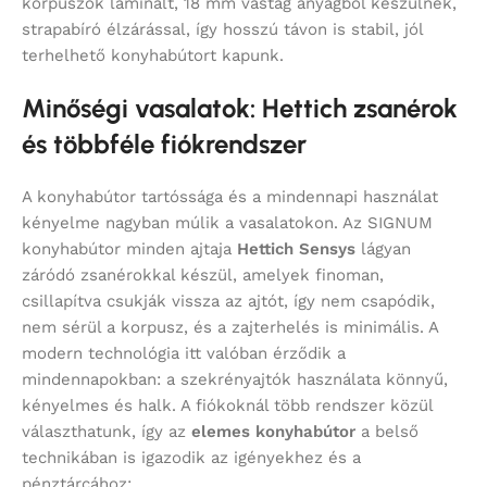
korpuszok laminált, 18 mm vastag anyagból készülnek,
strapabíró élzárással, így hosszú távon is stabil, jól
terhelhető konyhabútort kapunk.
Minőségi vasalatok: Hettich zsanérok
és többféle fiókrendszer
A konyhabútor tartóssága és a mindennapi használat
kényelme nagyban múlik a vasalatokon. Az SIGNUM
konyhabútor minden ajtaja
Hettich Sensys
lágyan
záródó zsanérokkal készül, amelyek finoman,
csillapítva csukják vissza az ajtót, így nem csapódik,
nem sérül a korpusz, és a zajterhelés is minimális. A
modern technológia itt valóban érződik a
mindennapokban: a szekrényajtók használata könnyű,
kényelmes és halk. A fiókoknál több rendszer közül
választhatunk, így az
elemes konyhabútor
a belső
technikában is igazodik az igényekhez és a
pénztárcához: