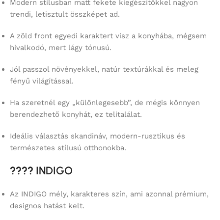
Modern stílusban matt fekete kiegészítőkkel nagyon
trendi, letisztult összképet ad.
A zöld front egyedi karaktert visz a konyhába, mégsem
hivalkodó, mert lágy tónusú.
Jól passzol növényekkel, natúr textúrákkal és meleg
fényű világítással.
Ha szeretnél egy „különlegesebb”, de mégis könnyen
berendezhető konyhát, ez telitalálat.
Ideális választás skandináv, modern-rusztikus és
természetes stílusú otthonokba.
????
INDIGO
Az INDIGO mély, karakteres szín, ami azonnal prémium,
designos hatást kelt.