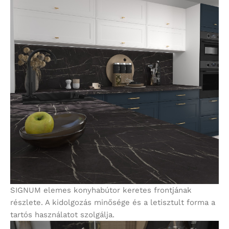
SIGNUM elemes konyhabútor keretes frontjának
részlete. A kidolgozás minősége és a letisztult forma a
tartós használatot szolgálja.