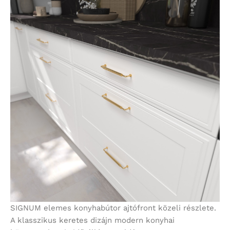
SIGNUM elemes konyhabútor ajtófront közeli részlete.
A klasszikus keretes dizájn modern konyhai