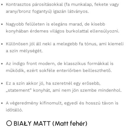
Kontrasztos párosításokkal (fa munkalap, fekete vagy
arany/bronz fogantyú) igazán látványos.
Nagyobb felületen is elegáns marad, de kisebb
konyhában érdemes világos burkolattal ellensúlyozni.
Különösen jól áll neki a melegebb fa tónus, ami kiemeli
a szín mélységét.
Az indigo front modern, de klasszikus formákkal is
működik, ezért sokféle enteriőrben beilleszthető.
Ez a szín akkor jó, ha szeretnél egy erősebb,
„statement” konyhát, ami nem jön szembe mindenhol.
A végeredmény kifinomult, egyedi és hosszú távon is
időtálló.
⚪
BIAŁY MATT (Matt fehér)