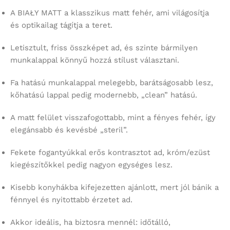
A BIAŁY MATT a klasszikus matt fehér, ami világosítja
és optikailag tágítja a teret.
Letisztult, friss összképet ad, és szinte bármilyen
munkalappal könnyű hozzá stílust választani.
Fa hatású munkalappal melegebb, barátságosabb lesz,
kőhatású lappal pedig modernebb, „clean” hatású.
A matt felület visszafogottabb, mint a fényes fehér, így
elegánsabb és kevésbé „steril”.
Fekete fogantyúkkal erős kontrasztot ad, króm/ezüst
kiegészítőkkel pedig nagyon egységes lesz.
Kisebb konyhákba kifejezetten ajánlott, mert jól bánik a
fénnyel és nyitottabb érzetet ad.
Akkor ideális, ha biztosra mennél: időtálló,