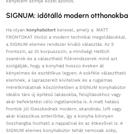
kényelem szintje közel azonos.
SIGNUM: időtálló modern otthonokba
Ha olyan
konyhabútort
keresel, amely a MATT
FRONTOKAT ötvözi a modern technikai megoldásokkal,
a SIGNUM elemes rendszer kiváló választás. Az 5
frontszín, az öt korpuszszín, a minőségi Hettich
zsanérok és a választható fiókrendszerek mind azt
szolgálják, hogy a konyhád hosszú éveken át
kényelmes és esztétikus legyen. A sokféle választható
elemnek, a lapraszerelt kivitelnek és a rugalmas
méretkínálatnak köszönhetően a SIGNUM konyhabútor
ideális társ új építésű lakásokba, felújításokhoz vagy
akár befektetési célú ingatlanokba is. A matt hatású
frontok jól illeszkednek modern, skandináv, loft vagy
akár klasszikus enteriőrbe, így a konyha könnyen
összhangba hozható a nappalival és az étkezővel is. A
SIGNUM elemes konyhabútor tehát nemcsak szép,