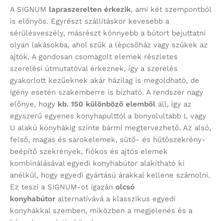
A SIGNUM
lapraszerelten érkezik
, ami két szempontból
is előnyös. Egyrészt szállításkor kevesebb a
sérülésveszély, másrészt könnyebb a bútort bejuttatni
olyan lakásokba, ahol szűk a lépcsőház vagy szűkek az
ajtók. A gondosan csomagolt elemek részletes
szerelési útmutatóval érkeznek, így a szerelés
gyakorlott kezűeknek akár házilag is megoldható, de
igény esetén szakemberre is bízható. A rendszer nagy
előnye, hogy
kb. 150 különböző elemből
áll, így az
egyszerű egyenes konyhapulttól a bonyolultabb L vagy
U alakú konyhákig szinte bármi megtervezhető. Az alsó,
felső, magas és sarokelemek, sütő- és hűtőszekrény-
beépítő szekrények, fiókos és ajtós elemek
kombinálásával egyedi konyhabútor alakítható ki
anélkül, hogy egyedi gyártású árakkal kellene számolni.
Ez teszi a SIGNUM-ot igazán
olcsó
konyhabútor
alternatívává a klasszikus egyedi
konyhákkal szemben, miközben a megjelenés és a