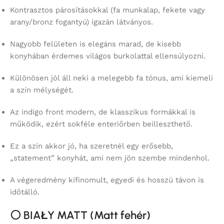
Kontrasztos párosításokkal (fa munkalap, fekete vagy
arany/bronz fogantyú) igazán látványos.
Nagyobb felületen is elegáns marad, de kisebb
konyhában érdemes világos burkolattal ellensúlyozni.
Különösen jól áll neki a melegebb fa tónus, ami kiemeli
a szín mélységét.
Az indigo front modern, de klasszikus formákkal is
működik, ezért sokféle enteriőrben beilleszthető.
Ez a szín akkor jó, ha szeretnél egy erősebb,
„statement” konyhát, ami nem jön szembe mindenhol.
A végeredmény kifinomult, egyedi és hosszú távon is
időtálló.
⚪
BIAŁY MATT (Matt fehér)