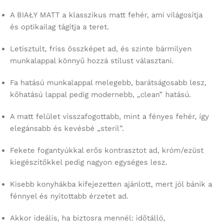
A BIAŁY MATT a klasszikus matt fehér, ami világosítja
és optikailag tágítja a teret.
Letisztult, friss összképet ad, és szinte bármilyen
munkalappal könnyű hozzá stílust választani.
Fa hatású munkalappal melegebb, barátságosabb lesz,
kőhatású lappal pedig modernebb, „clean” hatású.
A matt felület visszafogottabb, mint a fényes fehér, így
elegánsabb és kevésbé „steril”.
Fekete fogantyúkkal erős kontrasztot ad, króm/ezüst
kiegészítőkkel pedig nagyon egységes lesz.
Kisebb konyhákba kifejezetten ajánlott, mert jól bánik a
fénnyel és nyitottabb érzetet ad.
Akkor ideális, ha biztosra mennél: időtálló,