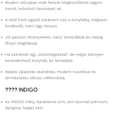
Modern stílusban matt fekete kiegészítőkkel nagyon
trendi, letisztult összképet ad.
A zöld front egyedi karaktert visz a konyhába, mégsem
hivalkodó, mert lágy tónusú.
Jól passzol növényekkel, natúr textúrákkal és meleg
fényű világítással.
Ha szeretnél egy „különlegesebb”, de mégis könnyen
berendezhető konyhát, ez telitalálat.
Ideális választás skandináv, modern-rusztikus és
természetes stílusú otthonokba.
????
INDIGO
Az INDIGO mély, karakteres szín, ami azonnal prémium,
designos hatást kelt.