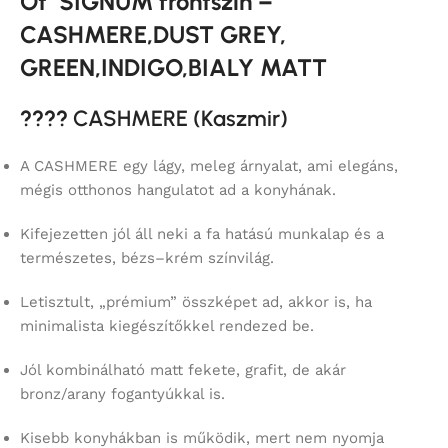
Öt SIGNUM frontszín –
CASHMERE,DUST GREY,
GREEN,INDIGO,BIALY MATT
????
CASHMERE (Kaszmir)
A CASHMERE egy lágy, meleg árnyalat, ami elegáns,
mégis otthonos hangulatot ad a konyhának.
Kifejezetten jól áll neki a fa hatású munkalap és a
természetes, bézs–krém színvilág.
Letisztult, „prémium” összképet ad, akkor is, ha
minimalista kiegészítőkkel rendezed be.
Jól kombinálható matt fekete, grafit, de akár
bronz/arany fogantyúkkal is.
Kisebb konyhákban is működik, mert nem nyomja