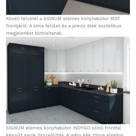
Közeli felvétel a SIGNUM elemes konyhabútor MDF
frontjáról. A sima felület és a precíz élek esztétikus
megjelenést biztosítanak.
SIGNUM elemes konyhabútor INDYGO színű fronttal
készült sarok összeállítás. A mély kék tónus elegáns,