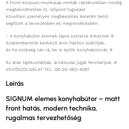
A front-korpusz-munkalap minták raktárunkban mindig
megtekinthetőek ill. időpont foglalást
követően személyes megbeszélés keretén belül
segítünk a tervezésben és megrendelésben.
– A konyhabútor elemek lapra szerelve érkeznek #
Szakembereink kedvező áron házhoz szállítják,
és ha szükség van rá, be is építik konyhabútorát. #
Az árak tájékoztatóak, árváltozás jogát fenntartjuk. #
VEVŐSZOLGÁLAT TEL :06-20-463-4097
Leírás
SIGNUM elemes konyhabútor – matt
front hatás, modern technika,
rugalmas tervezhetőség