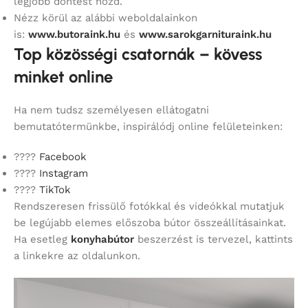
legjobb döntést hozd.
Nézz körül az alábbi weboldalainkon
is:
www.butoraink.hu
és
www.sarokgarnituraink.hu
Top közösségi csatornák – kövess
minket online
Ha nem tudsz személyesen ellátogatni
bemutatótermünkbe, inspirálódj online felületeinken:
????
Facebook
????
Instagram
????
TikTok
Rendszeresen frissülő fotókkal és videókkal mutatjuk
be legújabb elemes előszoba bútor összeállításainkat.
Ha esetleg
konyhabútor
beszerzést is tervezel, kattints
a linkekre az oldalunkon.