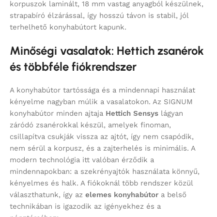
korpuszok laminált, 18 mm vastag anyagból készülnek,
strapabíró élzárással, így hosszú távon is stabil, jól
terhelhető konyhabútort kapunk.
Minőségi vasalatok: Hettich zsanérok
és többféle fiókrendszer
A konyhabútor tartóssága és a mindennapi használat
kényelme nagyban múlik a vasalatokon. Az SIGNUM
konyhabútor minden ajtaja
Hettich Sensys
lágyan
záródó zsanérokkal készül, amelyek finoman,
csillapítva csukják vissza az ajtót, így nem csapódik,
nem sérül a korpusz, és a zajterhelés is minimális. A
modern technológia itt valóban érződik a
mindennapokban: a szekrényajtók használata könnyű,
kényelmes és halk. A fiókoknál több rendszer közül
választhatunk, így az
elemes konyhabútor
a belső
technikában is igazodik az igényekhez és a