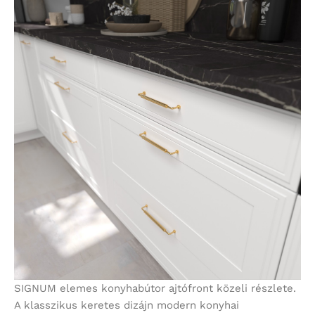
SIGNUM elemes konyhabútor ajtófront közeli részlete.
A klasszikus keretes dizájn modern konyhai