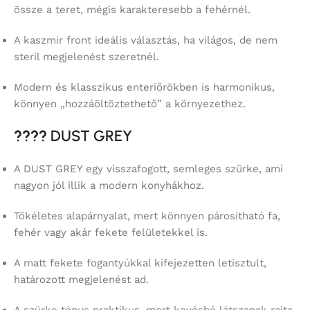
össze a teret, mégis karakteresebb a fehérnél.
A kaszmir front ideális választás, ha világos, de nem
steril megjelenést szeretnél.
Modern és klasszikus enteriőrökben is harmonikus,
könnyen „hozzáöltöztethető” a környezethez.
????
DUST GREY
A DUST GREY egy visszafogott, semleges szürke, ami
nagyon jól illik a modern konyhákhoz.
Tökéletes alapárnyalat, mert könnyen párosítható fa,
fehér vagy akár fekete felületekkel is.
A matt fekete fogantyúkkal kifejezetten letisztult,
határozott megjelenést ad.