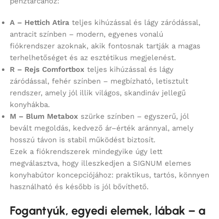
pénztárcához:
A – Hettich Atira
teljes kihúzással és lágy záródással,
antracit színben – modern, egyenes vonalú
fiókrendszer azoknak, akik fontosnak tartják a magas
terhelhetőséget és az esztétikus megjelenést.
R – Rejs Comfortbox
teljes kihúzással és lágy
záródással, fehér színben – megbízható, letisztult
rendszer, amely jól illik világos, skandináv jellegű
konyhákba.
M – Blum Metabox
szürke színben – egyszerű, jól
bevált megoldás, kedvező ár–érték aránnyal, amely
hosszú távon is stabil működést biztosít.
Ezek a fiókrendszerek mindegyike úgy lett
megválasztva, hogy illeszkedjen a SIGNUM elemes
konyhabútor koncepciójához: praktikus, tartós, könnyen
használható és később is jól bővíthető.
Fogantyúk, egyedi elemek, lábak – a