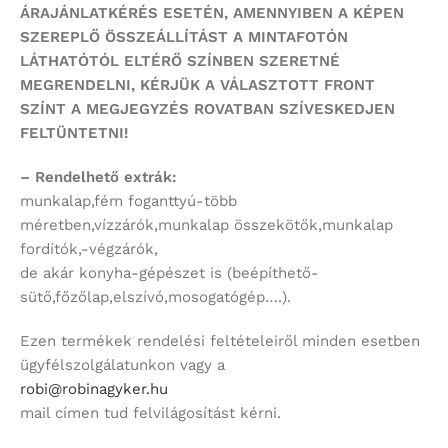
ÁRAJÁNLATKÉRÉS ESETÉN, AMENNYIBEN A KÉPEN
SZEREPLŐ ÖSSZEÁLLÍTÁST
A MINTAFOTÓN
LÁTHATÓTÓL ELTÉRŐ SZÍNBEN SZERETNÉ
MEGRENDELNI,
KÉRJÜK A VÁLASZTOTT FRONT
SZÍNT
A MEGJEGYZÉS ROVATBAN SZÍVESKEDJEN
FELTÜNTETNI!
– Rendelhető extrák:
munkalap,fém foganttyú-több
méretben,vízzárók,munkalap összekötők,munkalap
fordítók,-végzárók,
de akár konyha-gépészet is (beépíthető-
sütő,főzőlap,elszívó,mosogatógép….).
Ezen termékek rendelési feltételeiről minden esetben
ügyfélszolgálatunkon vagy a
robi@robinagyker.hu
mail címen tud felvilágosítást kérni.