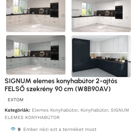
SIGNUM elemes konyhabútor 2-ajtós
FELSŐ szekrény 90 cm (W8B90AV)
EXTOM
Kategóriák:
Elemes Konyhabútor
,
Konyhabútor
,
SIGNUM
ELEMES KONYHABÚTOR
9
Ember nézi ezt a terméket most