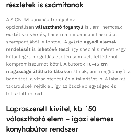
részletek is számítanak
A SIGNUM konyhák frontjaihoz
opcionálisan
választható fogantyú
is , ami nemcsak
esztétikai kérdés, hanem a mindennapi használat
szempontjából is fontos. A gyártó
egyedi elemek
rendelését is lehetővé teszi
, így speciális méret vagy
különleges megoldás esetén sem kell feltétlenül
kompromisszumot kötni. A bútorok
10–15 cm
magasságú állítható lábakon
állnak, ami megkönnyíti a
beépítést, a vízszintezést és a takarítást is. A lábakat
takarólécek rejtik el, így az összkép egységes és
letisztult marad.
Lapraszerelt kivitel, kb. 150
választható elem – igazi elemes
konyhabútor rendszer