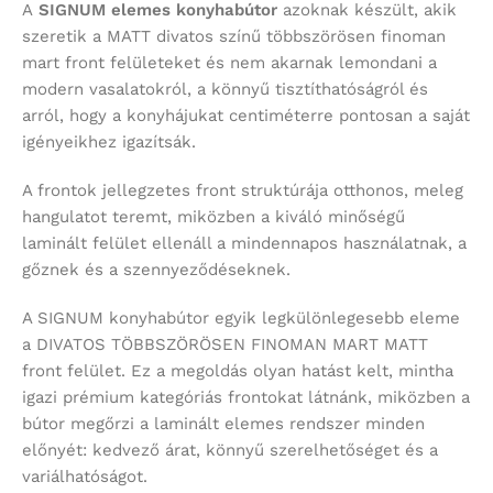
A
SIGNUM
elemes konyhabútor
azoknak készült, akik
szeretik a MATT divatos színű többszörösen finoman
mart front felületeket és nem akarnak lemondani a
modern vasalatokról, a könnyű tisztíthatóságról és
arról, hogy a konyhájukat centiméterre pontosan a saját
igényeikhez igazítsák.
A frontok jellegzetes front struktúrája otthonos, meleg
hangulatot teremt, miközben a kiváló minőségű
laminált felület ellenáll a mindennapos használatnak, a
gőznek és a szennyeződéseknek.
A SIGNUM konyhabútor egyik legkülönlegesebb eleme
a DIVATOS TÖBBSZÖRÖSEN FINOMAN MART MATT
front felület. Ez a megoldás olyan hatást kelt, mintha
igazi prémium kategóriás frontokat látnánk, miközben a
bútor megőrzi a laminált elemes rendszer minden
előnyét: kedvező árat, könnyű szerelhetőséget és a
variálhatóságot.