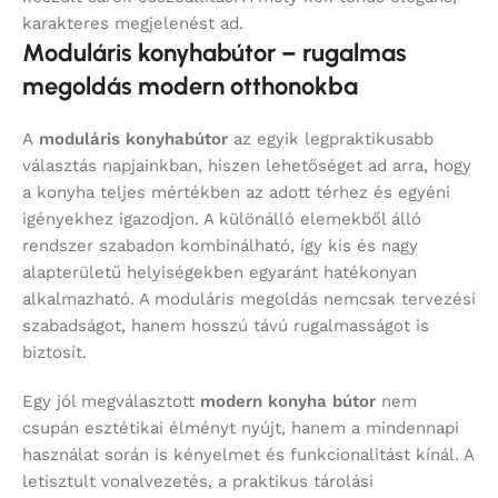
karakteres megjelenést ad.
Moduláris konyhabútor – rugalmas
megoldás modern otthonokba
A
moduláris konyhabútor
az egyik legpraktikusabb
választás napjainkban, hiszen lehetőséget ad arra, hogy
a konyha teljes mértékben az adott térhez és egyéni
igényekhez igazodjon. A különálló elemekből álló
rendszer szabadon kombinálható, így kis és nagy
alapterületű helyiségekben egyaránt hatékonyan
alkalmazható. A moduláris megoldás nemcsak tervezési
szabadságot, hanem hosszú távú rugalmasságot is
biztosít.
Egy jól megválasztott
modern konyha bútor
nem
csupán esztétikai élményt nyújt, hanem a mindennapi
használat során is kényelmet és funkcionalitást kínál. A
letisztult vonalvezetés, a praktikus tárolási