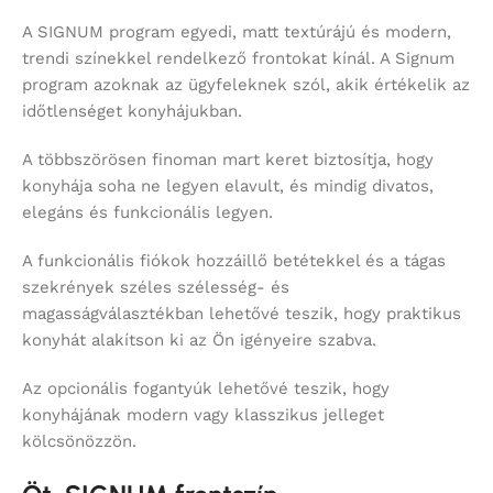
A SIGNUM program egyedi, matt textúrájú és modern,
trendi színekkel rendelkező frontokat kínál. A Signum
program azoknak az ügyfeleknek szól, akik értékelik az
időtlenséget konyhájukban.
A többszörösen finoman mart keret biztosítja, hogy
konyhája soha ne legyen elavult, és mindig divatos,
elegáns és funkcionális legyen.
A funkcionális fiókok hozzáillő betétekkel és a tágas
szekrények széles szélesség- és
magasságválasztékban lehetővé teszik, hogy praktikus
konyhát alakítson ki az Ön igényeire szabva.
Az opcionális fogantyúk lehetővé teszik, hogy
konyhájának modern vagy klasszikus jelleget
kölcsönözzön.