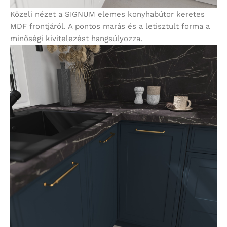
Közeli nézet a SIGNUM elemes konyhabútor keretes
MDF frontjáról. A pontos marás és a letisztult forma a
minőségi kivitelezést hangsúlyozza.