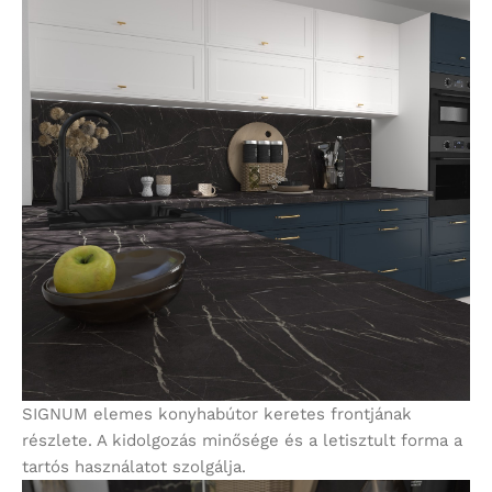
SIGNUM elemes konyhabútor keretes frontjának
részlete. A kidolgozás minősége és a letisztult forma a
tartós használatot szolgálja.