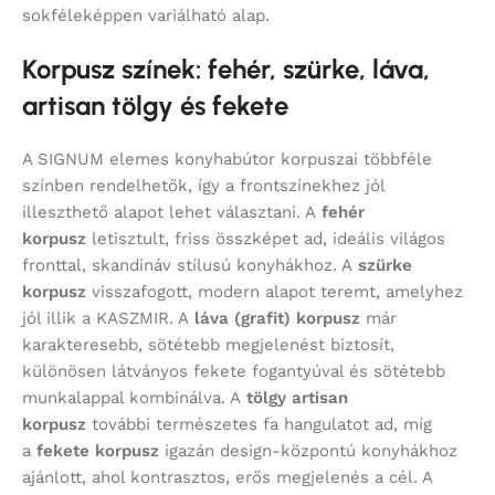
sokféleképpen variálható alap.
Korpusz színek: fehér, szürke, láva,
artisan tölgy és fekete
A SIGNUM elemes konyhabútor korpuszai többféle
színben rendelhetők, így a frontszínekhez jól
illeszthető alapot lehet választani. A
fehér
korpusz
letisztult, friss összképet ad, ideális világos
fronttal, skandináv stílusú konyhákhoz. A
szürke
korpusz
visszafogott, modern alapot teremt, amelyhez
jól illik a KASZMIR. A
láva (grafit) korpusz
már
karakteresebb, sötétebb megjelenést biztosít,
különösen látványos fekete fogantyúval és sötétebb
munkalappal kombinálva. A
tölgy artisan
korpusz
további természetes fa hangulatot ad, míg
a
fekete korpusz
igazán design-központú konyhákhoz
ajánlott, ahol kontrasztos, erős megjelenés a cél. A