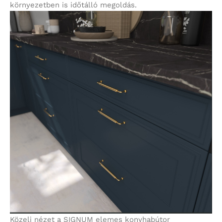
környezetben is időtálló megoldás.
Közeli nézet a SIGNUM elemes konyhabútor