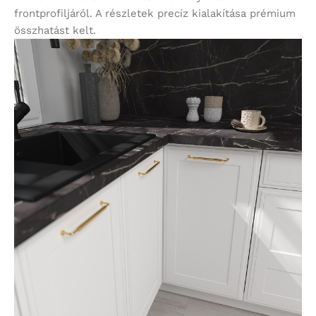
frontprofiljáról. A részletek precíz kialakítása prémium
összhatást kelt.