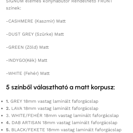
SIGNUM elemes konyhabútor Rendelhető FRONT
színek:
-CASHMERE (Kaszmir) Matt
-DUST GREY (Szürke) Matt
-GREEN (Zöld) Matt
-INDYGO(Kék) Matt
-WHITE (Fehér) Matt
5 színből választható a matt korpusz:
1.
GREY 18mm vastag laminált faforgácslap
2.
LAVA 18mm vastag laminált faforgácslap
3. WHITE/FEHÉR 18mm vastag laminált faforgácslap
4.
DAB ARTISAN 18mm vastag laminált faforgácslap
5.
BLACK/FEKETE 18mm vastag laminált faforgácslap