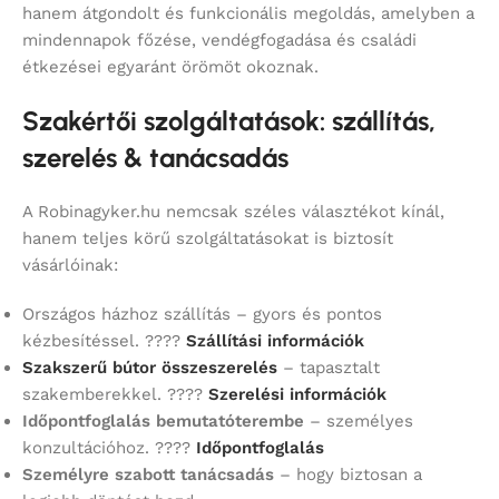
hanem átgondolt és funkcionális megoldás, amelyben a
mindennapok főzése, vendégfogadása és családi
étkezései egyaránt örömöt okoznak.
Szakértői szolgáltatások: szállítás,
szerelés & tanácsadás
A Robinagyker.hu nemcsak széles választékot kínál,
hanem teljes körű szolgáltatásokat is biztosít
vásárlóinak:
Országos házhoz szállítás – gyors és pontos
kézbesítéssel. ????
Szállítási információk
Szakszerű bútor összeszerelés
– tapasztalt
szakemberekkel. ????
Szerelési információk
Időpontfoglalás bemutatóterembe
– személyes
konzultációhoz. ????
Időpontfoglalás
Személyre szabott tanácsadás
– hogy biztosan a