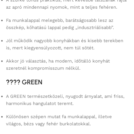
A szürke tónus praktikus, mert kevésbé látszanak rajta
az apró mindennapi nyomok, mint a teljes fehéren.
Fa munkalappal melegebb, barátságosabb lesz az
összkép, kőhatású lappal pedig „indusztriálisabb”.
Jól működik nagyobb konyhákban és kisebb terekben
is, mert kiegyensúlyozott, nem túl sötét.
Akkor jó választás, ha modern, időtálló konyhát
szeretnél kompromisszum nélkül.
????
GREEN
A GREEN természetközeli, nyugodt árnyalat, ami friss,
harmonikus hangulatot teremt.
Különösen szépen mutat fa munkalappal, illetve
világos, bézs vagy fehér burkolatokkal.