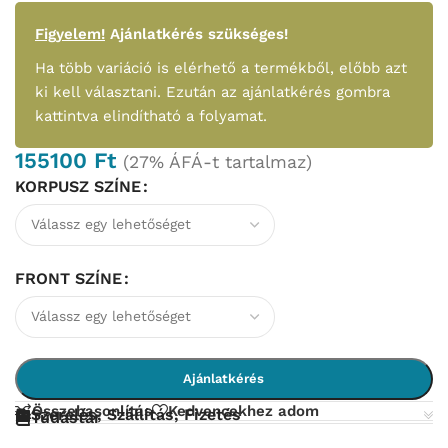
Figyelem!
Ajánlatkérés szükséges!
Ha több variáció is elérhető a termékből, előbb azt
ki kell választani. Ezután az ajánlatkérés gombra
kattintva elindítható a folyamat.
155100
Ft
(27% ÁFÁ-t tartalmaz)
KORPUSZ SZÍNE
FRONT SZÍNE
Ajánlatkérés
Összehasonlítás
Kedvencekhez adom
Szerelés, Szállítás, Fizetés
Tudástár